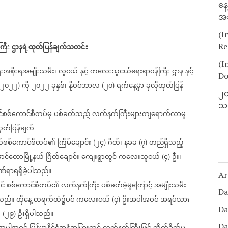
နေ
အခ
(I
ြီး
ဌာနရဲ့ထုတ်ပြန်ချက်သတင်း
Re
(I
းအစိုးရအမျိုးသမီး၊
လူငယ်
နှင့်
ကလေးသူငယ်ရေးရာဝန်ကြီး
ဌာန
နှင့်
Do
၂၀၂၂
ကို
၂၀၂၂
ခုနှစ်၊
နိုဝင်ဘာလ
၂၀
ရက်နေ့မှာ
ခုလိုထုတ်ပြန်
)
(
)
၂၀
သတ
င်စစ်ကောင်စီတပ်မှ
ပစ်ခတ်သည့်
လက်နက်ကြီးများကျရောက်လာမှု
ုတ်ပြန်ချက်
်စစ်ကောင်စီတပ်၏
ကြိမ်ချောင်း
၂၄
ဂိတ်၊
နခခ
၇
တည်ရှိသည့်
(
)
(
)
ာင်တောမြို့နယ်
ဂြိတ်ချောင်း
ကျေးရွာတွင်
ကလေးသူငယ်
၄
ဦး၊
(
)
ဏ်ရာရရှိခဲ့ပါသည်။
Ar
င်
စစ်ကောင်စီတပ်၏
လက်နက်ကြီး
ပစ်ခတ်ခဲ့မှုကြောင့်
အမျိုးသမီး
Da
ါသည်။
ထိုနေ့
တရက်ထဲ၌ပင်
ကလေးငယ်
၄
ဦးအပါအဝင်
အရပ်သား
(
)
Da
ူ
၂၉
ဦးရှိပါသည်။
(
)
Da