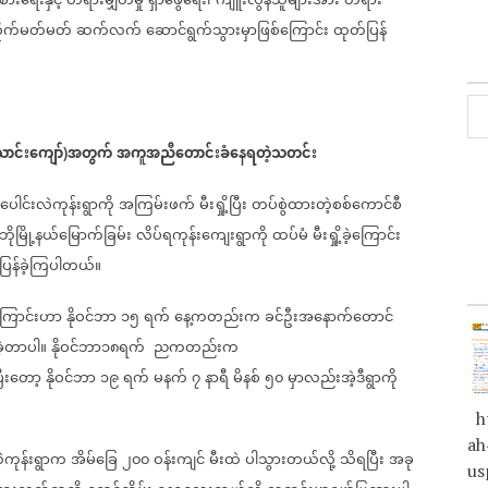
ားရေးနှင့်
တရားမျှတမှု
ရှာဖွေရေး၊
ကျူးလွန်သူများအား
တရား
ိုက်မတ်မတ်
ဆက်လက်
ဆောင်ရွက်သွားမှာဖြစ်ကြောင်း
ထုတ်ပြန်
ောင်းကျော်
အတွက်
အကူအညီတောင်းခံနေရတဲ့သတင်း
)
ပေါင်းလဲကုန်းရွာကို
အကြမ်းဖက်
မီးရှို့ပြီး
တပ်စွဲထားတဲ့စစ်ကောင်စီ
ေဘိုမြို့နယ်မြောက်ခြမ်း
လိပ်ရကုန်းကျေးရွာကို
ထပ်မံ
မီးရှို့ခဲ့ကြောင်း
ြန်ခဲ့ကြပါတယ်။
ကြောင်းဟာ
နိုဝင်ဘာ
၁၅
ရက်
နေ့ကတည်းက
ခင်ဦးအနောက်တောင်
ဲ့တာပါ။
နိုဝင်ဘာ၁၈ရက်
ညကတည်းက
ြီးတော့
နိုဝင်ဘာ
၁၉
ရက်
မနက်
၇
နာရီ
မိနစ်
၅၀
မှာလည်းအဲ့ဒီရွာကို
ht
ah
ဲကုန်းရွာက
အိမ်ခြေ
၂၀၀
ဝန်းကျင်
မီးထဲ
ပါသွားတယ်လို့
သိရပြီး
အခု
us