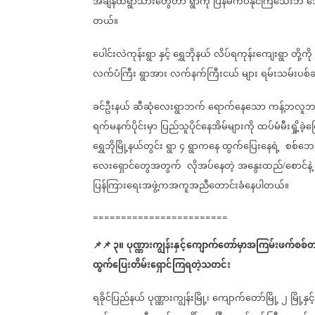
အချိန်ထိရွာသားတွေဟာ
ရွာကို
ပြန်မကပ်နိုင်ကြသေးဘဲ
ဘ
တယ်။
ပေါင်းလဲကုန်းရွာ
နှင့်
ရွှေဘိုနယ်
လိပ်ရကုန်းကျေးရွာ
တို့ကို
လက်ပံကြီး
ရွာအား
လက်နက်ကြီးငယ်
များ
ရမ်းသမ်းပစ်ခ
ခင်ဦးနယ်
ဆီဆုံလေးရွာဘက်
ရောက်နေသော
ကန့်ဘလူဘ
ရက်မနက်ပိုင်းမှာ
ပြည်သူပိုင်နေအိမ်များကို
ထပ်မံမီးရှို့ခဲ့
ရွှေဘိုမြို့နယ်တွင်း
ရွာ
၄
ရွာကနေ
ထွက်ပြေးနေရဲ့
စစ်ဘေး
လေးရှောင်တွေအတွက်
လိုအပ်နေတဲ့
အနွေးထည်
စောင်နဲ့
/
ပြန်ကြားရေးအဖွဲ့ကအကူအညီတောင်းခံနေပါတယ်။
========================
📌
📌
၃။
ပုဏ္ဏားကျွန်းနှင့်ကျောက်တော်မှာအကြမ်းဖက်စစ
ထွက်ပြေးတိမ်းရှောင်ကြရတဲ့သတင်း
ရခိုင်ပြည်နယ်
ပုဏ္ဏားကျွန်းမြို့၊
ကျောက်တော်မြို့
၂
မြို့နှင့်