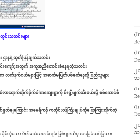
(I
တွင်းသတင်းများ
Re
(I
း
ဌာနရဲ့ထုတ်ပြန်ချက်သတင်း
Do
င်းကျော်
အတွက်
အကူအညီတောင်းခံနေရတဲ့သတင်း
)
၂၀
ပ်က
လက်နက်ငယ်များဖြင့်
အဆက်မပြတ်ပစ်ခတ်နေလို့ပြည်သူများ
သတ
(I
မံလာရောက်တိုက်ခိုက်ပါကကျေးရွာကို
မီးရှို့ဖျက်ဆီးမယ်လို့
စစ်ကောင်စီ
Re
(I
်ရှုတ်ချကြောင်း
အမေရိကန်
ကထိုင်းဝန်ကြီးချုပ်ကိုပြောကြားလိုက်တဲ့
Do
၂၀
သတ
်
ခိုင်လုံသော
မိတ်ဖက်သတင်းရင်းမြစ်များဆီမှ
အခြေခံတင်ပြထား