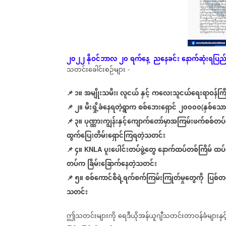
၂၀၂၂
နိုဝင်ဘာလ
၂၀
ရက်နေ့
ညနေခင်း
နောက်ဆုံး
ရပြည်
သတင်းခေါင်းစဉ်များ
-
📌 ၁။
အမျိုးသမီး၊
လူငယ်
နှင့်
ကလေးသူငယ်ရေးရာဝန်ကြီ
📌
၂။
မီးရှို့ခံနေရတဲ့ရွာက
စစ်ဘေးရှောင်
၂၀၀၀၀
နှစ်သော
(
📌
၃။
ပုဏ္ဏားကျွန်းနှင့်ကျောက်တော်မှာအကြမ်းဖက်စစ်တ
ထွက်ပြေးတိမ်းရှောင်ကြရတဲ့သတင်း
📌
၄။
ပူးပေါင်းတပ်ဖွဲ့တွေ
နောက်ထပ်တစ်ကြိမ်
ထပ်
KNLA
တပ်က
ခြိမ်းခြောက်နေတဲ့သတင်း
📌
၅။
စစ်ကောင်စီရဲ့ရက်စက်ကြမ်းကြုတ်မှုတွေကို
ပြစ်တင
သတင်း
ဤသတင်းများကို
ရေဒီယိုအန်ယူဂျီသတင်းတာဝန်ခံများနှင့