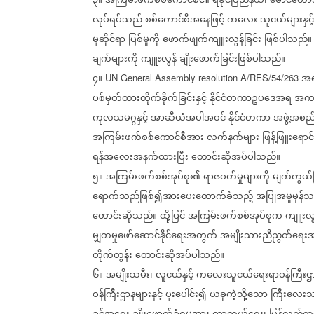
၃။
အကြမ်းဖက်စစ်ကောင်စီ၏
ရခိုင်ပြည်နယ်၊
မောင်တော
လုပ်ရပ်သည်
စစ်ကောင်စီအနေဖြင့်
ကလေး
သူငယ်များနှင့်
မှုဆိုင်ရာ
ပြစ်မှုကို
ဖောက်ဖျက်ကျူးလွန်ခြင်း
ဖြစ်ပါသည်။
ချက်များကို
ကျူးလွန်
ချိုးဖောက်ခြင်းဖြစ်ပါသည်။
၄။
အ
UN General Assembly resolution A/RES/54/263
ပစ်မှတ်ထားတိုက်ခိုက်ခြင်းနှင့်
နိုင်ငံတကာဥပဒေအရ
အကာ
ကုလသမဂ္ဂနှင့်
အာဆီယံအပါအဝင်
နိုင်ငံတကာ
အဖွဲ့အစည်
အကြမ်းဖက်စစ်ကောင်စီအား
လက်နက်များ
ဖြန့်ဖြူးရော
ရန်အလေးအနက်ထားပြီး
တောင်းဆိုအပ်ပါသည်။
၅။
အကြမ်းဖက်စစ်အုပ်စု၏
ရာဇဝတ်မှုများကို
မျက်ကွယ်
ရောက်သည်ဖြစ်၍အားပေးထောက်ခံသည့်
အပြုအမူမှန်သမ
တောင်းဆိုသည်။
ထို့ပြင်
အကြမ်းဖက်စစ်အုပ်စုက
ကျူးလွ
မျှတမှုဖော်ဆောင်နိုင်ရေးအတွက်
အမျိုးသားညီညွတ်ရေးအ
တိုက်တွန်း
တောင်းဆိုအပ်ပါသည်။
၆။
အမျိုးသမီး၊
လူငယ်နှင့်
ကလေးသူငယ်ရေးရာဝန်ကြီးဌာန
ဝန်ကြီးဌာနများနှင့်
ပူးပေါင်း၍
ယခုကဲ့သို့သော
ကြီးလေးသ