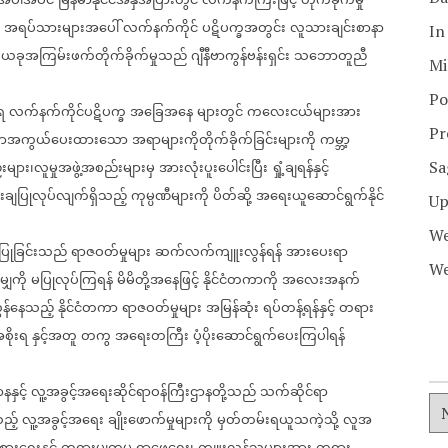
အပါအဝင်
မြန်မာနိုင်ငံအနှံအပြားတွင်
လက်နက်ကြီးဖြင့်
တိုက်ခိုက်မှု
အရပ်သားများအပေါ်
လက်နက်ကိုင်
ပဋိပက္ခအတွင်း
လူသားချင်းစာနာ
In
ယခုအကြမ်းဖက်တိုက်ခိုက်မှုသည်
ဂျီနီဗာကွန်ဗန်းရှင်း
သဘောတူညီ
Mi
Po
ရ
လက်နက်ကိုင်ပဋိပက္ခ
အခြေအနေ
များတွင်
ကလေးငယ်များအား
Pr
အကွယ်ပေးထားသော
အရာများကိုတိုက်ခိုက်ခြင်းများကို
ကမ္ဘာ့
းများ၊လူမှုအဖွဲ့အစည်းများမှ
အားလုံးပူးပေါင်းပြီး
ရှုံ့ချရန်နှင့်
Sa
င်းချပြုလုပ်လျက်ရှိသည့်
ကုမ္ပဏီများကို
ပိတ်ဆို့
အရေးယူဆောင်ရွက်နိုင်
Up
We
ပြုခြင်းသည်
ရာဇဝတ်မှုများ
ဆက်လက်ကျူးလွန်ရန်
အားပေးရာ
We
ျှကို
မပြုလုပ်ကြရန်
မိမိတို့အနေဖြင့်
နိုင်ငံတကာကို
အလေးအနက်
န်နေသည့်
နိုင်ငံတကာ
ရာဇဝတ်မှုများ
အမြန်ဆုံး
ရပ်တန့်ရန်နှင့်
တရား
စိုးရ
နှင့်အတူ
တကွ
အရေးတကြီး
ပံ့ပိုးဆောင်ရွက်ပေးကြပါရန်
နှင့်
လူ့အခွင့်အရေးဆိုင်ရာဝန်ကြီးဌာနတို့သည်
သက်ဆိုင်ရာ
ည့်
လူ့အခွင့်အရေး
ချိုးဖောက်မှုများကို
မှတ်တမ်းရယူသကဲ့သို့
လူအ