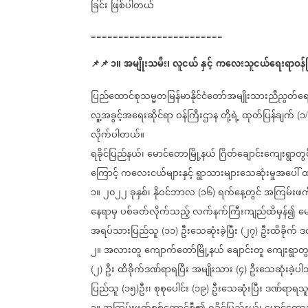
ခြင်း
ဖြစ်ပါတယ်
========================
📌
📌
၁။
အမျိုးသမီး၊
လူငယ်
နှင့်
ကလေးသူငယ်ရေးရာဝန်က
ပြည်ထောင်စုသမ္မတမြန်မာနိုင်ငံတော်အမျိုးသားညီညွတ်ရေ
လူ့အခွင့်အရေးဆိုင်ရာ
ဝန်ကြီးဌာန
တို့ရဲ့
ထုတ်ပြန်ချက်
၁
(
/
လိုက်ပါတယ်။
ရခိုင်ပြည်နယ်၊
မောင်တောမြို့နယ်
ဂြိတ်ချောင်းကျေးရွာတွ
ကြောင့်
ကလေးငယ်များနှင့်
ရွာသားများသေဆုံးမှုအပေါ်
ထ
၁။
၂၀၂၂
ခုနှစ်၊
နိုဝင်ဘာလ
၁၆
ရက်နေ့တွင်
အကြမ်းဖက
(
)
နေရာမှ
ပစ်ခတ်လိုက်သည့်
လက်နက်ကြီးကျည်ထိမှန်၍
မေ
အရပ်သားပြည်သူ
၁၁
ဦးသေဆုံးခဲ့ပြီး
၂၇
ဦးထိခိုက်
ဒ
(
)
(
)
၂။
အလားတူ
ကျောက်တော်မြို့နယ်
ချောင်းတူ
ကျေးရွာတွ
၂
ဦး
ထိခိုက်ဒဏ်ရာရပြီး
အမျိုးသား
၄
ဦးသေဆုံးခဲ့ပ
(
)
(
)
ပြည်သူ
၁၅
ဦး၊
စုစုပေါင်း
၁၉
ဦးသေဆုံးပြီး
ဒဏ်ရာရသ
(
)
(
)