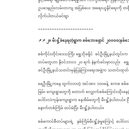
ခွင့်အရေး
ချိုးဖောက်ခံရမှုအား
ကာကွယ်ရေး၊
ပြန်လည်ကုစ
ဥပဒေနည်းလမ်းတကျ
အပြစ်ပေး
အရေးယူနိုင်ရေးကို
တစ
လိုက်ပါတယ်ခင်ဗျာ
========================
📌
📌
၂။
မီးရှို့ခံနေရတဲ့ရွာက
စစ်ဘေးရှောင်
၂၀၀၀၀
နှစ်သ
(
စစ်ကိုင်းတိုင်းဒေသကြီး
ရွှေဘိုခရိုင်
ခင်ဦးမြို့နယ်တွင်းက
တပ်တွေဟာ
နိုဝင်ဘာလ
၂၀
ရက်
နံနက်ခင်းမှာလည်း
ရွှ
ခင်ဦးမြို့နယ်သတင်းမှန်ပြန်ကြားရေးအဖွဲ့က
သတင်းထုတ်ပ
ရေဦးမြို့ကနေ
ထွက်လာတဲ့
အင်အား
၁၀၀ခန့်
စကစ
စစ်
ခြမ်း
ကျေးရွာတွေကို
တောက်
လျှောက်စစ်ကြောင်းထိုးနေခ
ပေါင်းလဲကုန်းကျေးရွာက
နေအိမ်တွေကို
မီးရှို့ခဲ့ပါတယ်။
ပ
နောက်တစ်ကြိမ်
ထပ်မံပြီး
မီးရှို့ခဲ့ပါတယ်။
စစ်ကောင်စီတပ်များရဲ့
နှစ်ကြိမ်မီးရှို့ခဲ့မှုကြောင့်
ပေါင်းလ