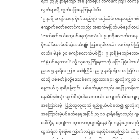
ရက်
ည
၉
နာရီကျော်
အချိန်ကစပြီး
လက်နက်ကြီး၊
လက်နက
လွတ်ရာသို့
ထွက်ပြေးနေကြရပါယ်။
၉
နာရီ
ကျော်ကနေ
ပိုက်သည်ရပ်
ရေနံဆိပ်ကနေလည်း
စ
"
ကျောက်တော်တောင်ကလည်း
အဆက်မပြတ်ပစ်နေပါတယ
လက်နက်ငယ်တွေပစ်နေတဲ့အသံပါ။
၉
နာရီလောက်ကနေ
"
မိုးပေါ်ထောင်ပစ်တဲ့အသံမျိုး
ကြားရပါတယ်။
လက်နက်ကြီ
တယ်။
မိနစ်
၃၀
ကျော်လောက်ပစ်ပြီး
၉
နာရီခွဲကျော်လော
ဘဲနဲ့
ပစ်နေတာပါ
လို့
သူတွေ့ကြုံရတာကို
ပြောပြခဲ့ပါတယ
"
ညနေ
၅
နာရီအကြား
တစ်ကြိမ်၊
ည
၇
နာရီခန့်က
တကြိမ်
အ
ထဲသို့
ပစ်ခတ်ခဲ့လို့ဒေသခံကျေးရွာသားများ
ရွာလုံးကျွတ်
နေ့လယ်
၃
နာရီခန့်တွင်း
ပစ်ခတ်မှုမှာလည်း
ရေဖြူကန်ကျေး
နေအိမ်နှစ်လုံး
ပျက်စီးခဲ့ပါသေးတယ်။
ကျောက်ဆိပ်ကျေး
အကြောင်းမဲ့
ပြည်သူလူထုကို
ရည်ရွယ်ပစ်ခတ်၍
ရွာလုံး
အကြောင်းမဲ့ပစ်ခတ်နေမှုအပြင်
ည
၁၀
နာရီခန့်မှာလည်း
ဂျ
ပေါ်တို့မှ
ဝေ့ပျံကာ
သွားလာမှုများရှိနေခဲ့ပြီး
ဒရုန်းများလည်
ထွက်ရဲဘဲ
စိုးရိမ်ကြောက်လန့်စွာ
နေထိုင်နေရကြောင်း
သိရ