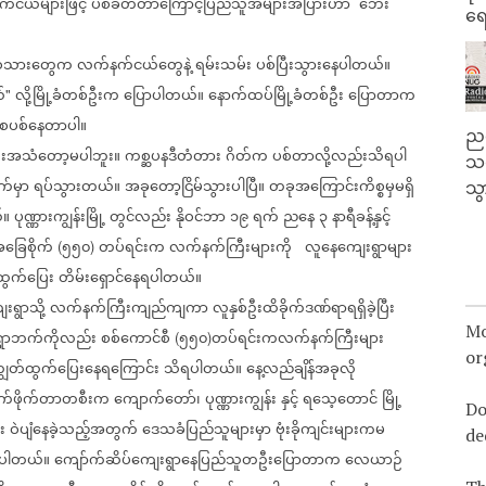
်ငယ်များဖြင့်
ပစ်ခတ်တာကြောင့်ပြည်သူအများအပြားဟာ
ဘေး
ရေ
စ်သားတွေက
လက်နက်ငယ်တွေနဲ့
ရမ်းသမ်း
ပစ်ပြီးသွားနေပါတယ်။
်
လို့မြို့ခံတစ်ဦးက
ပြောပါတယ်။
နောက်ထပ်မြို့ခံတစ်ဦး
ပြောတာက
"
စပစ်နေတာပါ။
ညန
းအသံတော့မပါဘူး။
ကစ္ဆပနဒီတံတား
ဂိတ်က
ပစ်တာလို့လည်းသိရပါ
သတ
က်မှာ
ရပ်သွားတယ်။
အခုတော့ငြိမ်သွားပါပြီ။
တခုအကြောင်းကိစ္စမှမရှိ
သွ
်။
ပုဏ္ဏားကျွန်းမြို့
တွင်လည်း
နိုဝင်ဘာ
၁၉
ရက်
ညနေ
၃
နာရီခန့်နှင့်
ခြေစိုက်
၅၅၀
တပ်ရင်းက
လက်နက်ကြီးများကို
လူနေကျေးရွာများ
(
)
ထွက်ပြေး
တိမ်းရှောင်နေရပါတယ်။
ရွာသို့
လက်နက်ကြီးကျည်ကျကာ
လူနှစ်ဦးထိခိုက်ဒဏ်ရာရရှိခဲ့ပြီး
Mo
ရွာဘက်ကိုလည်း
စစ်ကောင်စီ
၅၅၀
တပ်ရင်းကလက်နက်ကြီးများ
(
)
or
ကျွတ်ထွက်ပြေးနေရကြောင်း
သိရပါတယ်။
နေ့လည်ချိန်အခုလို
က်ဖိုက်တာတစီးက
ကျောက်တော်၊
ပုဏ္ဏားကျွန်း
နှင့်
ရသေ့တောင်
မြို့
Do
း
ဝဲပျံနေခဲ့သည့်အတွက်
ဒေသခံပြည်သူများမှာ
ဗုံးခိုကျင်းများကမ
de
ပါတယ်။
ကျော်က်ဆိပ်ကျေးရွာနေပြည်သူတဦးပြောတာက
လေယာဉ်