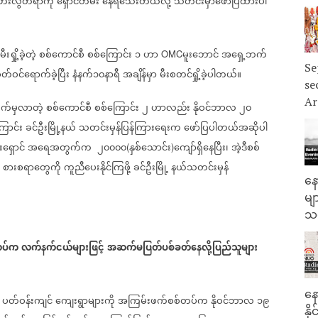
ေးလွတ်ရာကို
ရှောင်တိမ်း
နေရသေးတယ်လို့
သတင်းမှာဖော်ပြထားပါ
မီးရှို့ခဲ့တဲ့
စစ်ကောင်စီ
စစ်ကြောင်း
၁
ဟာ
မူးဘောင်
အရှေ့ဘက်
OMC
Se
တ်ဝင်ရောက်ခဲ့ပြီး
နံနက်၁၀နာရီ
အချိန်မှာ
မီးစတင်ရှို့ခဲ့ပါတယ်။
se
Ar
က်မှလာတဲ့
စစ်ကောင်စီ
စစ်ကြောင်း
၂
ဟာလည်း
နိုဝင်ဘာလ
၂၀
ကြောင်း
ခင်ဦးမြို့နယ်
သတင်းမှန်ပြန်ကြားရေးက
ဖော်ပြပါတယ်အဆိုပါ
ရှောင်
အရေအတွက်က
၂၀၀၀၀
နှစ်သောင်း
ကျော်ရှိနေပြီး၊
အဲ့ဒီစစ်
(
)
စားစရာတွေကို
ကူညီပေးနိုင်ကြဖို့
ခင်ဦးမြို့
နယ်သတင်းမှန်
နေ
မျ
သမ
်တပ်က
လက်နက်ငယ်များဖြင့်
အဆက်မပြတ်ပစ်ခတ်နေလို့ပြည်သူများ
နေ
ပတ်ဝန်းကျင်
ကျေးရွာများကို
အကြမ်းဖက်စစ်တပ်က
နိုဝင်ဘာလ
၁၉
နိ