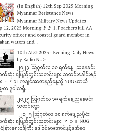
(In English) 12th Sep 2025 Morning
Myanmar Resistance News
Myanmar Military News Updates –
p 12, 2025 Morning 🚩🚩 1. Poachers kill AA
curity officer and coastal guard member in
akan waters and...
10th AUG 2023 - Evening Daily News
by Radio NUG
၂၀၂၃ သြဂုတ်လ ၁၀ ရက်နေ့ ညနေခင်း
ာက်ဆုံး ရပြည်တွင်းသတင်းများ သတင်းခေါင်းစဉ်
ား - 📌 ၁။ ကချင်အာဇာနည်နေ့သို့ NUG ယာယီ
္မတ ဒူဝါလရှီ...
၂၀၂၅ သြဂုတ်လ ၁၈ ရက်နေ့ ညနေခင်း
သတင်းလွှာ
၂၀၂၅ သြဂုတ်လ ၁၈ ရက်နေ့ ညပိုင်း
ာက်ဆုံး ရပြည်တွင်းသတင်းများ 📌 ⁨⁨⁨⁨ ၁ ⁨ ။ ⁨ NUG
ုင်ငံခြားရေးဝန်ကြီး ဒေါ်ဇင်မာအောင်နှင့်နော်ဝေ