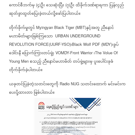
ကောင်စီဘက်မှ
၄
ဦး
သေဆုံးပြီး
၇
ဦး
ထိခိုက်ဒဏ်ရာရကာ
ပြန်လှည်
(
)
(
)
ဆုတ်ခွာထွတ်ပြေးခဲ့တယ်လို့ဖော်ပြပါတယ်။
တိုက်ခိုက်မှုတွင်
နှင့်အတူ
ညီနောင်
Myingyan Black Tiger (MBT)
မဟာမိတ်များဖြစ်ကြသော
URBAN UNDERGROUND
၊
၊ခွပ်
REVOLUTION FORCE(UURF-YSO)
Black Wolf PDF (MDY)
ဒေါင်းနီ
ပြောက်ကြားတပ်ဖွဲ့၊
၊
VOMDY-Front Warrior
The Volue Of
စသည့်
ညီနောင်မဟာမိတ်
တပ်ဖွဲ့များမှ
ပူးပေါင်းခုခံ
Young Men
တိုက်ခိုက်ခဲ့ပါတယ်။
ယခုတင်ပြခဲ့တဲ့သတင်းတွေကို
သတင်းထောက်
မင်းမင်းက
Radio NUG
ပေးပို့ထားတာ
ဖြစ်ပါတယ်။