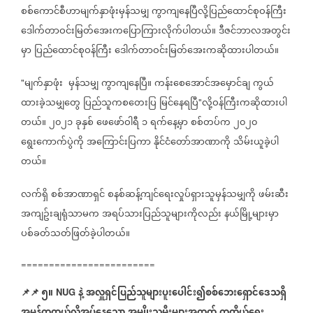
စစ်ကောင်စီဟာမျက်နှာဖုံးမှန်သမျှ
ကွာကျနေပြီလို့ပြည်ထောင်စုဝန်ကြီး
ဒေါက်တာဝင်းမြတ်အေးကပြောကြားလိုက်ပါတယ်။
ဒီဇင်ဘာလအတွင်း
မှာ
ပြည်ထောင်စုဝန်ကြီး
ဒေါက်တာဝင်းမြတ်အေးကဆိုထားပါတယ်။
မျက်နှာဖုံး
မှန်သမျှ
ကွာကျနေပြီ။
ကန်းစေအောင်အမှောင်ချ
ကွယ်
"
ထားခဲ့သမျှတွေ
ပြည်သူကစတေးပြ
မြင်နေရပြီ
လို့ဝန်ကြီးကဆိုထားပါ
"
တယ်။
၂၀၂၁
ခုနှစ်
ဖေဖော်ဝါရီ
၁
ရက်နေ့မှာ
စစ်တပ်က
၂၀၂၀
ရွေးကောက်ပွဲကို
အကြောင်းပြကာ
နိုင်ငံတော်အာဏာကို
သိမ်းယူခဲ့ပါ
တယ်။
လက်ရှိ
စစ်အာဏာရှင်
စနစ်ဆန့်ကျင်ရေးလှုပ်ရှားသူမှန်သမျှကို
ဖမ်းဆီး
အကျဥ်းချရုံသာမက
အရပ်သားပြည်သူများကိုလည်း
နယ်မြို့များမှာ
ပစ်ခတ်သတ်ဖြတ်ခဲ့ပါတယ်။
========================
📌
📌
၅။
နဲ့
အလှူရှင်ပြည်သူများပူးပေါင်း၍စစ်ဘေးရှောင်ဒေသရှိ
NUG