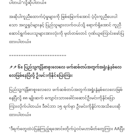
ပါတယ်
လို့ဆိုပါတယ်။
"
အဆိုပါကူညီထောက်ပံ့မှုများကို
ဖြစ်မြောက်အောင်
ပံ့ပိုးကူညီပေးပါ
သော
အလှူရှင်များနှင့်
ပြည်သူများလက်ဝယ်သို့
ရောက်ရှိအောင်
ကူညီ
ဆောင်ရွက်ပေးသူများအားလုံးကို
မှတ်တမ်းတင်
ဂုဏ်ယူကြောင်းဖော်ပြ
ထားပါတယ်။
========================
📌
📌
၆။
ပြည်သူ့ကျိန်စာစူးလေလေ
ဖက်ဆစ်တပ်အတွက်အရှုံးနွံနစ်လေ
လေဖြစ်နေပြီလို့
ဦးမင်းကိုနိုင်ပြောကြား
ပြည်သူ့ကျိန်စာစူးလေလေ
ဖက်ဆစ်တပ်အတွက်အရှုံးနွံနစ်လေလေဖြစ်
နေပြီလို့
၈၈
မျိုးဆက်
ကျောင်းသားခေါင်းဆောင်ဦးမင်းကိုနိုင်ပြော
ကြားလိုက်ပါတယ်။
ဒီဇင်ဘာ
၁၅
ရက်မှာ
ဦးမင်းကိုနိူင်ကအသိပေးဆို
ထားပါတယ်။
ဒီရက်တွေထဲပဲပြန်ကြည့်ရအောင်။တိုက်ပွဲဝင်မဟာမိတ်တွေကြား
ပြီး
"
AA