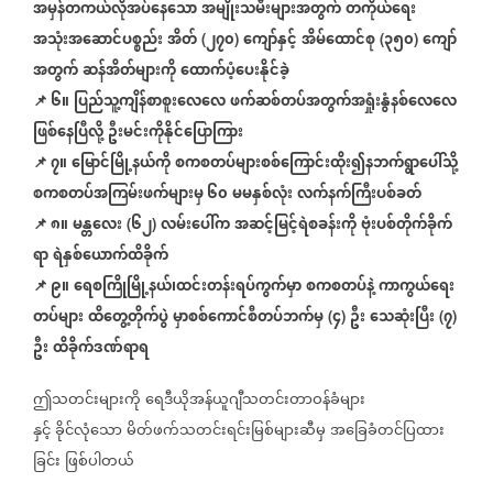
အမှန်တကယ်လိုအပ်နေသော
အမျိုးသမီးများအတွက်
တကိုယ်ရေး
အသုံးအဆောင်ပစ္စည်း
အိတ်
၂၇၀
ကျော်နှင့်
အိမ်ထောင်စု
၃၅၀
ကျော်
(
)
(
)
အတွက်
ဆန်အိတ်များကို
ထောက်ပံ့ပေးနိုင်ခဲ့
📌
၆။
ပြည်သူ့ကျိန်စာစူးလေလေ
ဖက်ဆစ်တပ်အတွက်အရှုံးနွံနစ်လေလေ
ဖြစ်နေပြီလို့
ဦးမင်းကိုနိုင်ပြောကြား
📌
၇။
မြောင်မြို့နယ်ကို
စကစတပ်များစစ်ကြောင်းထိုး၍နဘက်ရွာပေါ်သို့
စကစတပ်အကြမ်းဖက်များမှ ၆၀
မမနှစ်လုံး
လက်နက်ကြီးပစ်ခတ်
📌
၈။
မန္တလေး
၆၂
လမ်းပေါ်က
အဆင့်မြင့်ရဲစခန်းကို
ဗုံးပစ်တိုက်ခိုက်
(
)
ရာ
ရဲနှစ်ယောက်ထိခိုက်
📌
၉။
ရေစကြိုမြို့နယ်၊ထင်းတန်းရပ်ကွက်မှာ
စကစတပ်နဲ့
ကာကွယ်ရေး
တပ်များ
ထိတွေ့တိုက်ပွဲ
မှာစစ်ကောင်စီတပ်ဘက်မှ
၄
ဦး
သေဆုံးပြီး
၇
(
)
(
)
ဦး
ထိခိုက်ဒဏ်ရာရ
ဤသတင်းများကို
ရေဒီယိုအန်ယူဂျီသတင်းတာဝန်ခံများ
နှင့်
ခိုင်လုံသော
မိတ်ဖက်သတင်းရင်းမြစ်များဆီမှ
အခြေခံတင်ပြထား
ခြင်း
ဖြစ်ပါတယ်