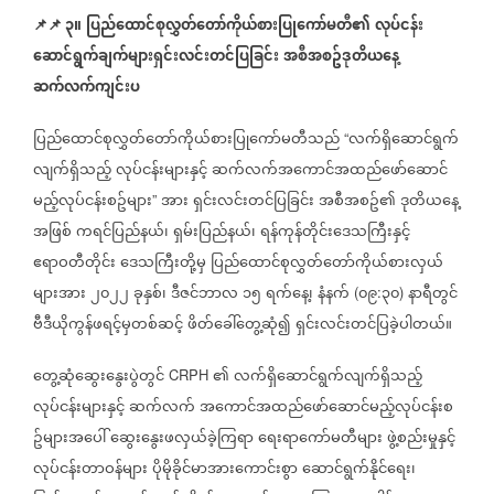
📌
📌
၃။
ပြည်ထောင်စုလွှတ်တော်ကိုယ်စားပြုကော်မတီ၏
လုပ်ငန်း
ဆောင်ရွက်ချက်များရှင်းလင်းတင်ပြခြင်း
အစီအစဥ်ဒုတိယနေ့
ဆက်လက်ကျင်းပ
ပြည်ထောင်စုလွှတ်တော်ကိုယ်စားပြုကော်မတီသည်
လက်ရှိဆောင်ရွက်
“
လျက်ရှိသည့်
လုပ်ငန်းများနှင့်
ဆက်လက်အကောင်အထည်ဖော်ဆောင်
မည့်လုပ်ငန်းစဥ်များ
အား
ရှင်းလင်းတင်ပြခြင်း
အစီအစဥ်၏
ဒုတိယနေ့
”
အဖြစ်
ကရင်ပြည်နယ်၊
ရှမ်းပြည်နယ်၊
ရန်ကုန်တိုင်းဒေသကြီးနှင့်
ဧရာဝတီတိုင်း
ဒေသကြီးတို့မှ
ပြည်ထောင်စုလွှတ်တော်ကိုယ်စားလှယ်
များအား
၂၀၂၂
ခုနှစ်၊
ဒီဇင်ဘာလ
၁၅
ရက်နေ့၊
နံနက်
၀၉
၃၀
နာရီတွင်
(
:
)
ဗီဒီယိုကွန်ဖရင့်မှတစ်ဆင့်
ဖိတ်ခေါ်တွေ့ဆုံ၍
ရှင်းလင်းတင်ပြခဲ့ပါတယ်။
တွေ့ဆုံဆွေးနွေးပွဲတွင်
၏
လက်ရှိဆောင်ရွက်လျက်ရှိသည့်
CRPH
လုပ်ငန်းများနှင့်
ဆက်လက်
အကောင်အထည်ဖော်ဆောင်မည့်လုပ်ငန်းစ
ဥ်များအပေါ်
ဆွေးနွေးဖလှယ်ခဲ့ကြရာ
ရေးရာကော်မတီများ
ဖွဲ့စည်းမှုနှင့်
လုပ်ငန်းတာဝန်များ
ပိုမိုခိုင်မာအားကောင်းစွာ
ဆောင်ရွက်နိုင်ရေး၊