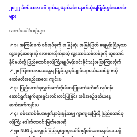
၂၀၂၂
ဒီဇင်ဘာလ
၁၆
ရက်နေ့
မနက်ခင်း
နောက်ဆုံး
ရပြည်တွင်းသတင်း
များ
သတင်းခေါင်းစဉ်များ
-
📌 ၁။
အကြမ်းဖက်
စစ်အုပ်စုကို
အမြန်ဆုံး
အမြစ်ဖြတ်
ချေမှုန်းပြီးမှသာ
လူ့အခွင့်အရေးကို
လေးစားလိုက်နာတဲ့
လူ့ဘောင်သစ်တစ်ခုကို
ထူထောင်
နိုင်မယ်လို့
ပြည်ထောင်စုဝန်ကြီးချုပ်မန်းဝင်းခိုင်သန်းပြောကြားလိုက်
📌
၂။
ကြားကာလဒေသန္တရ
ပြည်သူ့အုပ်ချုပ်ရေးဖော်ဆောင်မှု
ဗဟို
ကော်မတီအစည်းအဝေး
ကျင်းပ
📌
၃။
ပြည်ထောင်စုလွှတ်တော်ကိုယ်စားပြုကော်မတီ၏
လုပ်ငန်း
ဆောင်ရွက်ချက်များရှင်းလင်းတင်ပြခြင်း
အစီအစဥ်ဒုတိယနေ့
ဆက်လက်ကျင်းပ
📌
၄။
စစ်ကောင်စီဟာမျက်နှာဖုံးမှန်သမျှ
ကွာကျနေပြီလို့
ပြည်ထောင်စု
ဝန်ကြီး
ဒေါက်တာဝင်းမြတ်အေးဆို
📌
၅။
နဲ့
အလှူရှင်ပြည်သူများပူးပေါင်း၍စစ်ဘေးရှောင်ဒေသရှိ
NUG