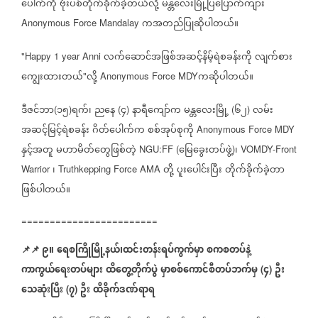
ပေါက်ကို
ဗုံးပစ်တိုက်ခိုက်ခဲ့တယ်လို့
မန္တလေးမြို့ပြပြောက်ကျား
ကအတည်ပြုဆိုပါတယ်။
Anonymous Force Mandalay
လက်ဆောင်အဖြစ်အဆင့်နိမ့်ရဲစခန်းကို
လျက်စား
"Happy 1 year Anni
ကျွေးထားတယ်
လို့
ကဆိုပါတယ်။
"
Anonymous Force MDY
ဒီဇင်ဘာ
၁၅
ရက်၊
ညနေ
၄
နာရီကျော်က
မန္တလေးမြို့
၆၂
လမ်း
(
)
(
)
(
)
အဆင့်မြင့်ရဲစခန်း
ဂိတ်ပေါက်က
စစ်အုပ်စုကို
Anonymous Force MDY
နှင့်အတူ
မဟာမိတ်တွေဖြစ်တဲ့
မြေခွေးတပ်ဖွဲ့
၊
NGU:FF (
)
VOMDY-Front
၊
တို့
ပူးပေါင်းပြီး
တိုက်ခိုက်ခဲ့တာ
Warrior
Truthkepping Force AMA
ဖြစ်ပါတယ်။
========================
📌
📌
၉။
ရေစကြိုမြို့နယ်၊ထင်းတန်းရပ်ကွက်မှာ
စကစတပ်နဲ့
ကာကွယ်ရေးတပ်များ
ထိတွေ့တိုက်ပွဲ
မှာစစ်ကောင်စီတပ်ဘက်မှ
၄
ဦး
(
)
သေဆုံးပြီး
၇
ဦး
ထိခိုက်ဒဏ်ရာရ
(
)