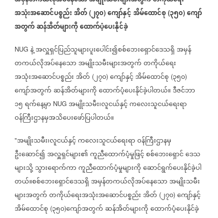
အမှန်တကယ်လိုအပ်နေသော
အမျိုးသမီးများအတွက်
တကိုယ်ရေး
အသုံးအဆောင်ပစ္စည်း
အိတ်
၂၇၀
ကျော်နှင့်
အိမ်ထောင်စု
၃၅၀
ကျော်
(
)
(
)
အတွက်
ဆန်အိတ်များကို
ထောက်ပံ့ပေးနိုင်ခဲ့
နဲ့
အလှူရှင်ပြည်သူများပူးပေါင်း၍စစ်ဘေးရှောင်ဒေသရှိ
အမှန်
NUG
တကယ်လိုအပ်နေသော
အမျိုးသမီးများအတွက်
တကိုယ်ရေး
အသုံးအဆောင်ပစ္စည်း
အိတ်
၂၇၀
ကျော်နှင့်
အိမ်ထောင်စု
၃၅၀
(
)
(
)
ကျော်အတွက်
ဆန်အိတ်များကို
ထောက်ပံ့ပေးနိုင်ခဲ့ပါတယ်။
ဒီဇင်ဘာ
၁၅
ရက်နေ့မှာ
အမျိုးသမီး၊လူငယ်နှင့်
ကလေးသူငယ်ရေးရာ
NUG
ဝန်ကြီးဌာနမှအသိပေးဖော်ပြပါတယ်။
အမျိုးသမီး၊လူငယ်နှင့်
ကလေးသူငယ်ရေးရာ
ဝန်ကြီးဌာနမှ
"
ဦးဆောင်၍
အလှူရှင်များ၏
ကူညီထောက်ပံ့မှုဖြင့်
စစ်ဘေးရှောင်
ဒေသ
များသို့
သွားရောက်ကာ
ကူညီထောက်ပံ့မှုများကို
ဆောင်ရွက်ပေးနိုင်ခဲ့ပါ
တယ်။စစ်ဘေးရှောင်ဒေသရှိ
အမှန်တကယ်လိုအပ်နေသော
အမျိုးသမီး
များအတွက်
တကိုယ်ရေးအသုံးအဆောင်ပစ္စည်း
အိတ်
၂၇၀
ကျော်နှင့်
(
)
အိမ်ထောင်စု
၃၅၀
ကျော်အတွက်
ဆန်အိတ်များကို
ထောက်ပံ့ပေးနိုင်ခဲ့
(
)