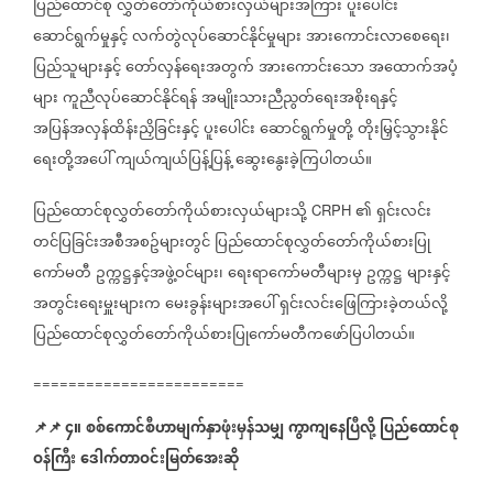
ပြည်ထောင်စု
လွှတ်တော်ကိုယ်စားလှယ်များအကြား
ပူးပေါင်း
ဆောင်ရွက်မှုနှင့်
လက်တွဲလုပ်ဆောင်နိုင်မှုများ
အားကောင်းလာစေရေး၊
ပြည်သူများနှင့်
တော်လှန်ရေးအတွက်
အားကောင်းသော
အထောက်အပံ့
များ
ကူညီလုပ်ဆောင်နိုင်ရန်
အမျိုးသားညီညွတ်ရေးအစိုးရနှင့်
အပြန်အလှန်ထိန်းညှိခြင်းနှင့်
ပူးပေါင်း
ဆောင်ရွက်မှုတို့
တိုးမြှင့်သွားနိုင်
ရေးတို့အပေါ်
ကျယ်ကျယ်ပြန့်ပြန့်
ဆွေးနွေးခဲ့ကြပါတယ်။
ပြည်ထောင်စုလွှတ်တော်ကိုယ်စားလှယ်များသို့
၏
ရှင်းလင်း
CRPH
တင်ပြခြင်းအစီအစဥ်များတွင်
ပြည်ထောင်စုလွှတ်တော်ကိုယ်စားပြု
ကော်မတီ
ဥက္ကဋ္ဌနှင့်အဖွဲ့ဝင်များ၊
ရေးရာကော်မတီများမှ
ဥက္ကဋ္ဌ
များနှင့်
အတွင်းရေးမှူးများက
မေးခွန်းများအပေါ်
ရှင်းလင်းဖြေကြားခဲ့တယ်လို့
ပြည်ထောင်စုလွှတ်တော်ကိုယ်စားပြုကော်မတီကဖော်ပြပါတယ်။
========================
📌
📌
၄။
စစ်ကောင်စီဟာမျက်နှာဖုံးမှန်သမျှ
ကွာကျနေပြီလို့
ပြည်ထောင်စု
ဝန်ကြီး
ဒေါက်တာဝင်းမြတ်အေးဆို