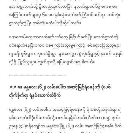
နဘက်ရွာဘက်သို့
ဦးတည်ထွက်လာပြီး
နဘက်ရွာပေါ်သို့
စကစ
စခ
အကြမ်းဘက်များမှ
၆၀
မမ
နှစ်လုံးလက်နက်ကြီးပစ်ခတ်ရာ
တစ်လုံး
ရွာလည်ကွဲပြီး
တစ်လုံးမကွဲပါ
လို့ဆိုပါတယ်။
"
စကစတပ်တွေဟာလက်နက်ငယ်တွေ
ဖြင့်ပစ်ခက်ပြီး
နဘက်ရွာထဲသို့
ဝင်ရောက်နေပြီးစကစ
စစ်ကြောင်းထိုးမှု့ကြောင့်
စစ်ရှောင်ပြည်သူများ
ကူးတို့ကုန်းရွာ၊
လှေတင်ဦးရွာ၊
ဖွားစောရွာ
ဆွဲလှဲအိုရွာနှင့်
နဘက်
ဘုရင်
ဂျီ
ရှိ
ပြည်သူများ
လွတ်ရာသို့
ပြေးရှောင်နေရပါတယ်။
========================
📌
📌
၈။
မန္တလေး
၆၂
လမ်းပေါ်က
အဆင့်မြင့်ရဲစခန်းကို
ဗုံးပစ်
(
)
တိုက်ခိုက်ရာ
ရဲနှစ်ယောက်ထိခိုက်
မန္တလေး
၆၂
လမ်းပေါ်က
အဆင့်မြင့်ရဲစခန်းကို
ဗုံးပစ်တိုက်ခိုက်ရာ
ရဲ
(
)
နှစ်ယောက်ထိခိုက်ခဲတယ်လို့သတင်းရရှိပါတယ်။
ဒီဇင်ဘာ
၁၅
ရက်၊
(
)
ညနေ
၄
နာရီကျော်က
မန္တလေးမြို့
၆၂
လမ်း
အဆင့်မြင့်ရဲစခန်း
ဂိတ်
(
)
(
)