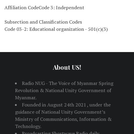
Affiliation CodeCode 3: Independent
Subsection and Classification Codes
Code 03-2: Educational organization - 501(c)(3)
About US!
Radio NUG - The Voice of Myanmar Spring
Revolution & National Unity Government of
Myanmar.
Founded in August 24th 2021 , under the
guidance of National Unity Government’s
Ministry of Communications, Information &
Technology.
Broadcasting Shortwave Radio daily