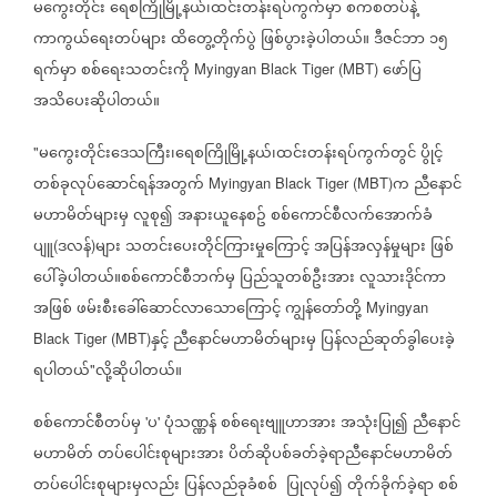
မကွေးတိုင်း
ရေစကြိုမြို့နယ်၊ထင်းတန်းရပ်ကွက်မှာ
စကစတပ်နဲ့
ကာကွယ်ရေးတပ်များ
ထိတွေ့တိုက်ပွဲ
ဖြစ်ပွားခဲ့ပါတယ်။
ဒီဇင်ဘာ
၁၅
ရက်မှာ
စစ်ရေးသတင်းကို
ဖော်ပြ
Myingyan Black Tiger (MBT)
အသိပေးဆိုပါတယ်။
မကွေးတိုင်းဒေသကြီး၊ရေစကြိုမြို့နယ်၊ထင်းတန်းရပ်ကွက်တွင်
ပွိုင့်
"
တစ်ခုလုပ်ဆောင်ရန်အတွက်
က
ညီနောင်
Myingyan Black Tiger (MBT)
မဟာမိတ်များမှ
လူစု၍
အနားယူနေစဥ်
စစ်ကောင်စီလက်အောက်ခံ
ပျူ
ဒလန်
များ
သတင်းပေးတိုင်ကြားမှုကြောင့်
အပြန်အလှန်မှုများ
ဖြစ်
(
)
ပေါ်ခဲ့ပါတယ်။စစ်ကောင်စီဘက်မှ
ပြည်သူတစ်ဦးအား
လူသားဒိုင်ကာ
အဖြစ်
ဖမ်းစီးခေါ်ဆောင်လာသောကြောင့်
ကျွန်တော်တို့
Myingyan
နှင့်
ညီနောင်မဟာမိတ်များမှ
ပြန်လည်ဆုတ်ခွါပေးခဲ့
Black Tiger (MBT)
ရပါတယ်
လို့ဆိုပါတယ်။
"
စစ်ကောင်စီတပ်မှ
ပ
ပုံသဏ္ဏန်
စစ်ရေးဗျူဟာအား
အသုံးပြု၍
ညီနောင်
'
'
မဟာမိတ်
တပ်ပေါင်းစုများအား
ပိတ်ဆိုပစ်ခတ်ခဲ့ရာညီနောင်မဟာမိတ်
တပ်ပေါင်းစုများမှလည်း
ပြန်လည်ခုခံစစ်
ပြုလုပ်၍
တိုက်ခိုက်ခဲ့ရာ
စစ်