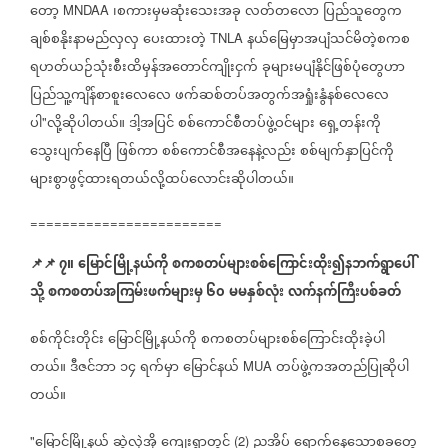
တော့
၊စကားမှမဆုံးသေးအခု
လတ်တလော
ပြည်သူတွေက
MNDAA
ချစ်စနိုးနာမည်လှလှ
ပေးထားတဲ့
နယ်မြေမှာအပျံသင်မိတဲ့စကစ
TNLA
ရဟတ်ယဉ်သုံးစီးထိမှန်အတောင်ကျိုးငှက်
ခုများမပျံနိုင်ဖြစ်ပုံတွေဟာ
ပြည်သူ့ကျိန်စာစူးလေလေ
ဖက်ဆစ်တပ်အတွက်အရှုံးနွံနစ်လေလေ
ပါ
လို့ဆိုပါတယ်။
ဒါ့အပြင်
စစ်ကောင်စီတပ်ဖွဲ့ဝင်များ
ရှေ့တန်းကို
"
သွေးပျက်နေပြီ
ဖြစ်ကာ
စစ်ကောင်စီအနေနဲ့လည်း
စစ်မျက်နှာပြင်ကို
များစွာဖွင့်ထားရတယ်လို့ထပ်လောင်းဆိုပါတယ်။
========================
📌
📌
၇။
မြောင်မြို့နယ်ကို
စကစတပ်များစစ်ကြောင်းထိုး၍နဘက်ရွာပေါ်
သို့
စကစတပ်အကြမ်းဖက်များမှ ၆၀
မမနှစ်လုံး
လက်နက်ကြီးပစ်ခတ်
စစ်ကိုင်းတိုင်း
မြောင်မြို့နယ်ကို
စကစတပ်များစစ်ကြောင်းထိုးခဲ့ပါ
တယ်။
ဒီဇင်ဘာ
၁၄
ရက်မှာ
မြောင်နယ်
တပ်ဖွဲ့ကအတည်ပြုဆိုပါ
MUA
တယ်။
မြောင်မြို့နယ်
ဆွဲလှဲအို
ကျေးရွာတွင်
ညအိပ်
ရောက်နေသောစခတွေ
"
(2)