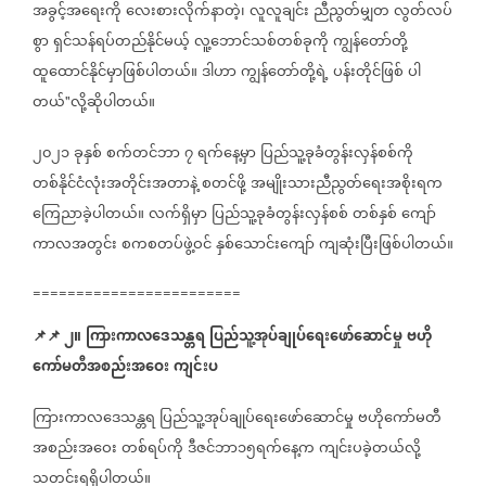
အခွင့်အရေးကို
လေးစားလိုက်နာတဲ့၊
လူလူချင်း
ညီညွတ်မျှတ
လွတ်လပ်
စွာ
ရှင်သန်ရပ်တည်နိုင်မယ့်
လူ့ဘောင်သစ်တစ်ခုကို
ကျွန်တော်တို့
ထူထောင်နိုင်မှာဖြစ်ပါတယ်။
ဒါဟာ
ကျွန်တော်တို့ရဲ့
ပန်းတိုင်ဖြစ်
ပါ
တယ်
လို့ဆိုပါတယ်။
"
၂၀၂၁
ခုနှစ်
စက်တင်ဘာ
၇
ရက်နေ့မှာ
ပြည်သူ့ခုခံတွန်းလှန်စစ်ကို
တစ်နိုင်ငံလုံးအတိုင်းအတာနဲ့
စတင်ဖို့
အမျိုးသားညီညွတ်ရေးအစိုးရက
ကြေညာခဲ့ပါတယ်။
လက်ရှိမှာ
ပြည်သူ့ခုခံတွန်းလှန်စစ်
တစ်နှစ်
ကျော်
ကာလအတွင်း
စကစတပ်ဖွဲ့ဝင်
နှစ်သောင်းကျော်
ကျဆုံးပြီးဖြစ်ပါတယ်။
========================
📌
📌
၂။
ကြားကာလဒေသန္တရ
ပြည်သူ့အုပ်ချုပ်ရေးဖော်ဆောင်မှု
ဗဟို
ကော်မတီအစည်းအဝေး
ကျင်းပ
ကြားကာလဒေသန္တရ
ပြည်သူ့အုပ်ချုပ်ရေးဖော်ဆောင်မှု
ဗဟိုကော်မတီ
အစည်းအဝေး
တစ်ရပ်ကို
ဒီဇင်ဘာ၁၅ရက်နေ့က
ကျင်းပခဲ့တယ်လို့
သတင်းရရှိပါတယ်။