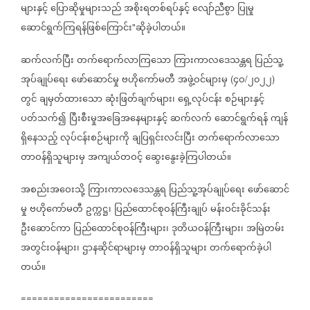
များနှင့်
ပြောဆိုမှုများသည်
အစိုးရတစ်ရပ်နှင့်
လျော်ညီစွာ
ပြုမှု
ဆောင်ရွက်ကြရန်ဖြစ်ကြောင်း
ဆိုခဲ့ပါတယ်။
"
ဆက်လက်ပြီး
တက်ရောက်လာကြသော
ကြားကာလဒေသန္တရ
ပြည်သူ့
အုပ်ချုပ်ရေး
ဖော်ဆောင်မှု
ဗဟိုကော်မတီ
အဖွဲ့ဝင်များမှ
၄ဝ
၂၀၂၂
(
/
)
တွင်
ချမှတ်ထားသော
ဆုံးဖြတ်ချက်များ၊
ရှေ့လုပ်ငန်း
စဉ်များနှင့်
ပတ်သက်၍
ပြီးစီးမှုအခြေအနေများနှင့်
ဆက်လက်
ဆောင်ရွက်ရန်
ကျန်
ရှိနေသည့်
လုပ်ငန်းစဉ်များကို
ချပြရှင်းလင်းပြီး
တက်ရောက်လာသော
တာဝန်ရှိသူများမှ
အကျယ်တဝင့်
ဆွေးနွေးခဲ့ကြပါတယ်။
အစည်းအဝေးသို့
ကြားကာလဒေသန္တရ
ပြည်သူ့အုပ်ချုပ်ရေး
ဖော်ဆောင်
မှု
ဗဟိုကော်မတီ
ဥက္ကဋ္ဌ၊
ပြည်ထောင်စုဝန်ကြီးချုပ်
မန်းဝင်းခိုင်သန်း
ဦးဆောင်ကာ
ပြည်ထောင်စုဝန်ကြီးများ၊
ဒုတိယဝန်ကြီးများ၊
အမြဲတမ်း
အတွင်းဝန်များ၊
ဌာနဆိုင်ရာများမှ
တာဝန်ရှိသူများ
တက်ရောက်ခဲ့ပါ
တယ်။
========================