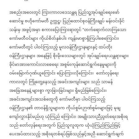
အစည်းအဝေးတွင်
ကြားကာလဒေသန္တရ
ပြည်သူ့အုပ်ချုပ်ရေးဖော်
ဆောင်မှု
ဗဟိုကော်မတီ
ဥက္ကဋ္ဌ၊
ပြည်ထောင်စုဝန်ကြီးချုပ်
မန်းဝင်းခိုင်
သန်းမှ
အဖွင့်အမှာ
စကားပြောကြားရာတွင်
တက်ရောက်လာကြသော
"
ကော်မတီဝင်များ
ကိုယ်စိတ်နှစ်ပါး
ကျန်းမာစွာရှိကြပါစေကြောင်း၊
ကော်မတီတွင်
ပါဝင်ကြသည့်
မူလဝန်ကြီးဌာနများနှင့်
ထပ်တိုး
ဝန်ကြီးဌာနများ
အနေဖြင့်
စိုးမိုးဒေသများတွင်
အုပ်ချုပ်ရေးယန္တရားများ
ခိုင်မာအားကောင်းလာစေရေး
အစွမ်းကုန်ဆောင်ရွက်နေမှုများကို
ဝမ်းမြောက်ဂုဏ်ယူကြောင်း
ပြောကြားလိုကြောင်း၊
တော်လှန်ရေး
ကာလတွင်
ကြုံတွေ့နေသည့်
အခင်းအကျင်းများ
သည်
သာမန်
အခြေအနေနဲ့
များစွာ
ကွာခြားခြင်းများ
ရှိမည်ဖြစ်ကြောင်း၊
အခင်းအကျင်းအသစ်တွေကို
ကော်မတီမှာ
ပါဝင်ကြသည့်
ဝန်ကြီးဌာန၏
တာဝန်ရှိသူများက
ကိုယ်စွမ်းဉာဏ်စွမ်းများဖြင့်
မုချ
ကျော်လွှားနိုင်မည်ဟု
ယုံကြည်
ကြောင်း၊
အမျိုးသားညီညွတ်ရေးအစိုးရ
သည်
တော်လှန်ရေးအတွက်
ပြည်သူလူထုက
ယုံယုံကြည်ကြည်ဖြင့်
ပေးအပ်ထားသည့်
အစိုးရတစ်ရပ်ဖြစ်သည်နှင့်အညီ
ဆောင်ရွက်ချက်