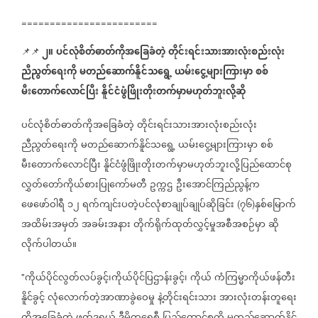
========================
၂။
ပင်လုံစိတ်ဓာတ်ကိုအခြေခံတဲ့
တိုင်းရင်းသားအားလုံးစည်းလုံး
📌📌
ညီညွတ်ရေးကို
မတည်ဆောက်နိူင်သရွေ့
ယမ်းငွေ့များကြားမှာ
စစ်
မီးတောက်လောင်ပြီး
နိူင်ငံဖွံဖြိုးတိုးတက်မှာမဟုတ်ဘူးလို့ဆို
ပင်လုံစိတ်ဓာတ်ကိုအခြေခံတဲ့
တိုင်းရင်းသားအားလုံးစည်းလုံး
ညီညွတ်ရေးကို
မတည်ဆောက်နိူင်သရွေ့
ယမ်းငွေ့များကြားမှာ
စစ်
မီးတောက်လောင်ပြီး
နိူင်ငံဖွံဖြိုးတိုးတက်မှာမဟုတ်ဘူးလို့ပြည်ထောင်စု
လွှတ်တော်ကိုယ်စားပြုကော်မတီ
ဥက္ကဌ
ဦးအောင်ကြည်ညွန့်က
ဖေဖော်ဝါရီ
၁၂
ရက်ကျင်းပတဲ့ပင်လုံစာချုပ်ချုပ်ဆိုခြင်း
၇၆
နှစ်မြောက်
(
)
အထိမ်းအမှတ်
အခမ်းအနား
တိုက်ရိုက်ထုတ်လွှင့်မှုအစီအစဉ်မှာ
ဆို
လိုက်ပါတယ်။
ကိုယ်ပိုင်လွတ်လပ်ခွင့်၊ကိုယ်ပိုင်ပြဌာန်းခွင့်၊
ကိုယ်
ကံကြမ္မာကိုယ်ဖန်တီး
"
နိူင်ခွင့်
လုံလောက်တဲ့အာဏာခွဲဝေမှု
နဲ့တိုင်းရင်းသား
အားလုံးတန်းတူရေး