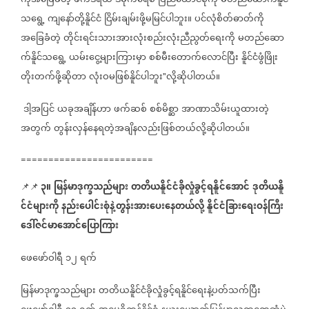
ကိုအခြေခံတဲ့
ဖက်ဒရယ်
ဒီမိုကရေစီ
ပြည်ထောင်စုကို
မတည်ဆောက်နိူင်
သရွေ့
ကျနော်တို့နိူင်ငံ
ငြိမ်းချမ်းဖို့မမြင်ပါဘူး။
ပင်လုံစိတ်ဓာတ်ကို
အခြေခံတဲ့
တိုင်းရင်းသားအားလုံးစည်းလုံးညီညွတ်ရေးကို
မတည်ဆော
က်နိူင်သရွေ့
ယမ်းငွေ့များကြားမှာ
စစ်မီးတောက်လောင်ပြီး
နိူင်ငံဖွံဖြိုး
တိုးတက်ဖို့ဆိုတာ
လုံးဝမဖြစ်နိူင်ပါဘူး
လို့ဆိုပါတယ်။
"
ဒါ့အပြင်
ယခုအချိန်ဟာ
ဖက်ဆစ်
စစ်မိစ္ဆာ
အာဏာသိမ်းယူထားတဲ့
အတွက်
တွန်းလှန်နေရတဲ့အချိနလည်းဖြစ်တယ်လို့ဆိုပါတယ်။
========================
၃။
မြန်မာဒုက္ခသည်များ
တတိယနိူင်ငံခိုလှုံခွင့်ရနိူင်အောင်
ဒုတိယနိူ
📌📌
င်ငံများကို
နည်းပေါင်းစုံနဲ့တွန်းအားပေးနေတယ်လို့
နိူင်ငံခြားရေးဝန်ကြီး
ဒေါ်ဇင်မာအောင်ပြောကြား
ဖေဖော်ဝါရီ
၁၂
ရက်
မြန်မာဒုက္ခသည်များ
တတိယနိူင်ငံခိုလှုံခွင့်ရနိူင်ရေးနဲ့ပတ်သက်ပြီး