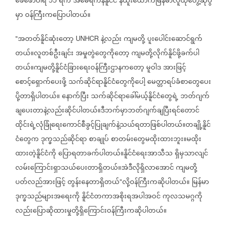
ဖေဖော်ဝါရီ
၁၁
ရက်
အမေရိကန်နိူင်ငံ
နယူးယောက်မြန်မာလူထုတွေ့ဆုံပွဲ
မှာ
ဝန်ကြီးကပြောပါတယ်။
အတတ်နိူင်ဆုံးတော့
နဲ့လည်း
ကျမတို့
ပူးပေါင်းဆောင်ရွက်
"
UNHCR
တယ်။လူတစ်ဦးချင်း
အမှုတွဲတွေကိုတော့
ကျမတို့လိုက်နိူင်ဖို့ခက်ပါ
တယ်။ကျမတို့နိူင်ငံခြားရေးဝန်ကြီးဌာနကတော့
မူဝါဒ
အားဖြင့်
စောင့်ရှောက်ပေးဖို့
သက်ဆိုင်ရာနိူင်ငံတွေကိုပေါ့
မေတ္တာရပ်ခံစာတွေပေး
ပို့တာရှိပါတယ်။
နောက်ပြီး
သက်ဆိုင်ရာခေါ်မယ့်နိူင်ငံတွေရဲ့
ဘတ်ဂျက်
ချပေးတာနဲ့လည်းဆိုင်ပါတယ်။ဒီဘက်မှာဘတ်ဂျက်ချပြီးရင်တောင်
ထိုင်းရဲ့လုံခြုံရေးကောင်စီခွင့်ပြုချက်နဲ့သယ်ရတာဖြစ်ပါတယ်။တချို့နိူင်
ငံတွေက
ဒုက္ခသည်ဆိုင်ရာ
စာချုပ်
စာတမ်းတွေမထိုးထားဘူး။မထိုး
ထားတဲ့နိူင်ငံကို
ပြောရတာခက်ပါတယ်။နိူင်ငံရေးအာသီသ
ရှိမှသာလျင်
လမ်းကြောင်းရှာသယ်ပေးတာရှိတယ်။အဲဒီလိုရှိလာအောင်
ကျမတို့
ပတ်လည်အားဖြင့်
တွန်းနေတာရှိတယ်
လို့ဝန်ကြီးကဆိုပါတယ်။
မြန်မာ
"
ဒုက္ခသည်များအရေးကို
နိူင်ငံတကာအစိုးရအပါအဝင်
ကုလသမဂ္ဂကို
လည်းပြောဆိုထားမှုတို့ရှိကြောင်းဝန်ကြီးကဆိုပါတယ်။