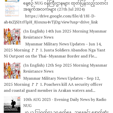
နေ့စဉ် NUG ဝန်ကြီးဌာနများ ထုတ်ပြန်သည့်သတင်း
အချက်အလက်များ (27th Jul 2024)
https://drive.google.com/file/d/18I-D-
ah4xZjSJtrFlpH_8Joxnu4vTjDg/view?usp=drive_link
(In English) 14th Jun 2025 Morning Myanmar
Resistance News
Myanmar Military News Updates – Jun 14,
2025 Morning 🚩🚩 1. Junta Soldiers Abandon Nga Yant
Ni Outpost on the Thai–Myanmar Border and Fle...
(In English) 12th Sep 2025 Morning Myanmar
Resistance News
Myanmar Military News Updates – Sep 12,
2025 Morning 🚩🚩 1. Poachers kill AA security officer
and coastal guard member in Arakan waters and...
10th AUG 2023 - Evening Daily News by Radio
NUG
၂၀၂၃ သြဂုတ်လ ၁၀ ရက်နေ့ ညနေခင်း နောက်ဆုံး