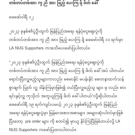
တစ်တပ်တစ်အား
ကူ
ညီ
အား
ဖြည့်
ပေးကြ
ဖို့
ဖိတ်
ခေါ်
ဖေဖော်ဝါရီ
၁၂
၂၀၂၃
ခုနှစ်၏ပွဲဦးထွက်
မြန်ပြည်အရေး
ရန်ပုံငွေဈေးပွဲကို
တစ်တပ်တစ်အား
ကူ
ညီ
အား
ဖြည့်
ပေးကြ
ဖို့
ဖေဖော်ဝါရီ
၁၁
ရက်မှာ
ကအသိပေးဖော်ပြပါတယ်။
LA NUG Supporters
၂၀၂၃
ခုနှစ်၏ပွဲဦးထွက်
မြန်ပြည်အရေး
ရန်ပုံငွေဈေးပွဲကို
"
တစ်တပ်တစ်အား
ကူ
ညီ
အား
ဖြည့်
ပေးကြ
ဖို့
ဖိတ်
ခေါ်
အပ်
ပါတယ်။
ရောင်းပြီးလှူမည့်သူများကလည်း
မမောနိုင်
မပန်းနိုင်
စေတနာထက်သန်
စွာချက်
ပြုတ်
လှူ
ဒါန်းကြမှာဖြစ်၍
ဝယ်ပြီးလှူမည့်သူ
များ
မှ
လည်း
စား
ရင်းနှင့်လှူ
ကုသိုလ်
အတူယူကြဖို့
ဖိတ်
ခေါ်
ပါတယ်
လို့ဆိုပါတယ်။
"
ဖေဖော်ဝါရီ
၁၉
ရက်ကျင်းပမယ့်
၂၀၂၃
ခုနှစ်၏ပွဲဦးထွက်
မြန်ပြည်
အရေး
ရန်ပုံငွေဈေးပွဲမှာ
မြန်မာအစားအစာများ
အများဆုံးပါဝင်မှာဖြစ်
ပြီးတော့
များ
ကို
စတင်၍
မှာယူ
နိုင်ကြပြီဖြစ်တယ်လို့
pre order
LA
ကဖော်ပြထားပါတယ်။
NUG Supporters