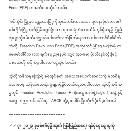
ဖေဖော်ဝါရီ
၁၂
ရက်မှာစစ်ရေးသတင်းကို
ကအသိပေးဆိုပါတယ်။
Force(FRF)
စစ်ကိုင်းမြို့နှင်
မန္တလေးမြို့ကိုသွယ်တန်းထားသော
ရတနာပုံတံတား၏
"
စစ်ကိုင်းမြို့ဘက်ခြမ်းတွင်ရှိသော
ရတနာပုံတံတားထိပ်တွင်ရှိသည့်
ပြည်
သူမျာကိုဖမ်းဆီးငွေညှစ်၊ပစ်ခတ်သတ်ဖြတ်နေသော
စစ်ကောင်စီ၏ဂိတ်
တဲကို
အထူးတပ်ဖွဲ့
အဖွဲ့
က
Freedom Revolution Force(FRF){
Eagle-2}
ဖေဖော်ဝါရီလ
၁၀
ရက်နေ့
ညနေပိုင်းတွင်
၄၀
မမ
ဗုံးသီးနှစ်လုံးဖြင့်
(
)
(
-
)
ပစ်ခတ်တိုက်ခိုက်ခဲ့ပါတယ်
လို့ဆိုပါတယ်။
"
ထိုတိုက်ခိုက်မှုကြောင့်
စစ်အုပ်စု၏
အသေအပျောက်စာရင်းကို
မသိရှိရ
သေးပေမဲ့
ထိခိုက်သေဆုံးမှုများရှိနိူင်တယ်လို့သိရပါတယ်။
ထိုတိုက်ခိုက်
မှုတွင်
အထူးတပ်ဖွဲ့
အဖွဲ့
နှင့်
Freedom Revolution Force(FRF){
Eagle-2}
အတူ
အညာတပ်ပေါင်းစု
တို့ပူးပေါင်းပြီးတိုက်ခိုက်ခဲ့ပါတယ်
- ABCF
========================
၇။
၂၀၂၃
ခုနှစ်၏ပွဲဦးထွက်
မြန်ပြည်အရေး
ရန်ပုံငွေဈေးပွဲကို
📌📌