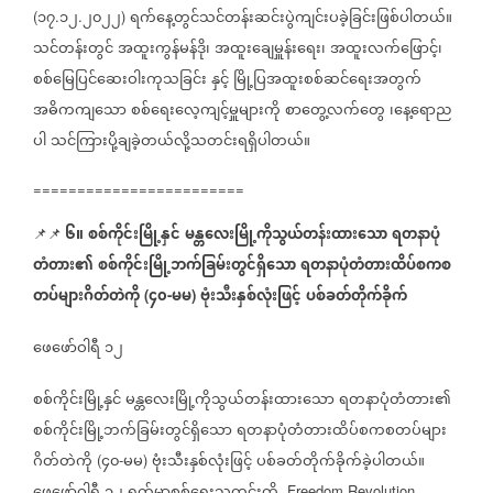
၁၇
၁၂
၂၀၂၂
ရက်နေ့တွင်သင်တန်းဆင်းပွဲကျင်းပခဲ့ခြင်းဖြစ်ပါတယ်။
(
.
.
)
သင်တန်းတွင်
အထူးကွန်မန်ဒို၊
အထူးချေမှူန်းရေး၊
အထူးလက်ဖြောင့်၊
စစ်မြေပြင်ဆေးဝါးကုသခြင်း
နှင့်
မြို့ပြအထူးစစ်ဆင်ရေးအတွက်
အဓိကကျသော
စစ်ရေးလေ့ကျင့်မှူများကို
စာတွေ့လက်တွေ
၊နေ့ရောည
ပါ
သင်ကြားပို့ချခဲ့တယ်လို့သတင်းရရှိပါတယ်။
========================
၆။
စစ်ကိုင်းမြို့နှင်
မန္တလေးမြို့ကိုသွယ်တန်းထားသော
ရတနာပုံ
📌📌
တံတား၏
စစ်ကိုင်းမြို့ဘက်ခြမ်းတွင်ရှိသော
ရတနာပုံတံတားထိပ်စကစ
တပ်များဂိတ်တဲကို
၄၀
မမ
ဗုံးသီးနှစ်လုံးဖြင့်
ပစ်ခတ်တိုက်ခိုက်
(
-
)
ဖေဖော်ဝါရီ
၁၂
စစ်ကိုင်းမြို့နှင်
မန္တလေးမြို့ကိုသွယ်တန်းထားသော
ရတနာပုံတံတား၏
စစ်ကိုင်းမြို့ဘက်ခြမ်းတွင်ရှိသော
ရတနာပုံတံတားထိပ်စကစတပ်များ
ဂိတ်တဲကို
၄၀
မမ
ဗုံးသီးနှစ်လုံးဖြင့်
ပစ်ခတ်တိုက်ခိုက်ခဲ့ပါတယ်။
(
-
)
Freedom Revolution