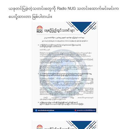
ယခုတင်ပြခဲ့တဲ့သတင်းတွေကို
သတင်းထောက်မင်းမင်းက
Radio NUG
ပေးပို့ထားတာ
ဖြစ်ပါတယ်။