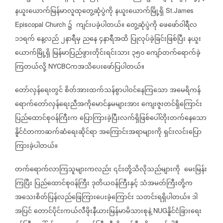
နယူးယောက်မြန်မာလူထုတွေ့ဆုံပွဲကို
နယူးယောက်မြို့ရှိ
St.James
၌
ကျင်းပခဲ့ပါတယ်။
တွေ့ဆုံပွဲကို
ဖေဖော်ဝါရီလ
Episcopal Church
၁၁ရက်
နေ့လည်
၂နာရီမှ
ညနေ
၄နာရီအထိ
ပြုလုပ်ခဲ့ခြင်းဖြစ်ပြီး
နယူး
ယောက်မြို့ရှိ
မြန်မာပြည်ဖွားတိုင်းရင်းသား
၃၅၀
ကျော်တက်ရောက်ခဲ့
ကြတယ်လို့
ကအသိပေးဖော်ပြပါတယ်။
NYCBC
တော်လှန်ရေးတွင်
စိတ်အားထက်သန်စွာပါဝင်နေကြသော
အမေရိကန်
ရောက်တော်လှန်ရေးညီအကိုမောင်နှမများအား
ကျေးဇူးတင်ရှိကြောင်း
ပြည်ထောင်စုဝန်ကြီးက
ပြောကြားခဲ့ပြီးလက်ရှိဖြစ်ပေါ်တိုးတက်နေသော
နိူင်ငံတကာဆက်ဆံရေးဆိုင်ရာ
အကြောင်းအရာများကို
ရှင်းလင်းပြော
ကြားခဲ့ပါတယ်။
တက်ရောက်လာကြသူများကလည်း
၎င်းတို့သိလိုသည်များကို
မေးမြန်း
ကြပြီး
ပြည်ထောင်စုဝန်ကြီး
ဒုတိယဝန်ကြီးနှင့်
သံအမတ်ကြီးတို့က
အသေးစိတ်ပြန်လည်ဖြေကြားပေးခဲ့ကြောင်း
သတင်းရရှိပါတယ်။
ဒါ
အပြင်
တောင်ပိုင်းကယ်လီဖိုးနီယားမြန်မာမိသားစုနဲ့
နိူင်ငံခြားရေး
NUG