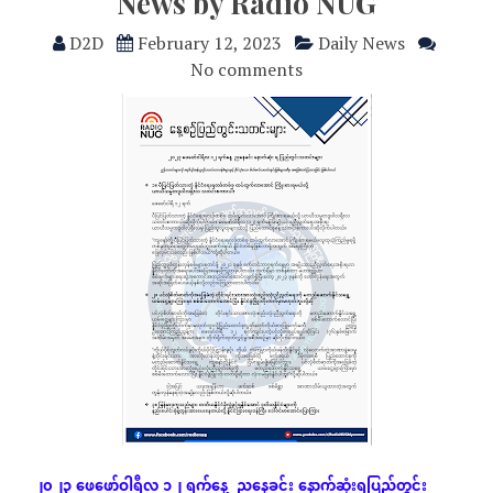
News by Radio NUG
D2D
February 12, 2023
Daily News
No comments
၂၀၂၃
ဖေဖော်ဝါရီလ
၁၂
ရက်နေ့
ညနေခင်း
နောက်ဆုံး
ရပြည်တွင်း