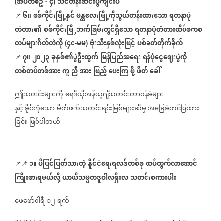
အပတ်စဥ်
၄
သင်တန်းဆင်းပွဲကျင်းပ
(
-
)
၆။
စစ်ကိုင်းမြို့နှင်
မန္တလေးမြို့ကိုသွယ်တန်းထားသော
ရတနာပုံ
📌
တံတား၏
စစ်ကိုင်းမြို့ဘက်ခြမ်းတွင်ရှိသော
ရတနာပုံတံတားထိပ်စကစ
တပ်များဂိတ်တဲကို
၄၀
မမ
ဗုံးသီးနှစ်လုံးဖြင့်
ပစ်ခတ်တိုက်ခိုက်
(
-
)
၇။
၂၀၂၃
ခုနှစ်၏ပွဲဦးထွက်
မြန်ပြည်အရေး
ရန်ပုံငွေဈေးပွဲကို
📌
တစ်တပ်တစ်အား
ကူ
ညီ
အား
ဖြည့်
ပေးကြ
ဖို့
ဖိတ်
ခေါ်
ဤသတင်းများကို
ရေဒီယိုအန်ယူဂျီသတင်းတာဝန်ခံများ
နှင့်
ခိုင်လုံသော
မိတ်ဖက်သတင်းရင်းမြစ်များဆီမှ
အခြေခံတင်ပြထား
ခြင်း
ဖြစ်ပါတယ်
========================
၁။
ပီပြင်ပြတ်သားတဲ့
နိူင်ငံရေးရလဒ်တစ်ခု
ထပ်ထွက်လာအောင်
📌📌
ကြိုးစားရမယ်လို့
ယာယီသမ္မတဒူဝါလရှီးလ
သတင်းစကားပါး
ဖေဖော်ဝါရီ
၁၂
ရက်