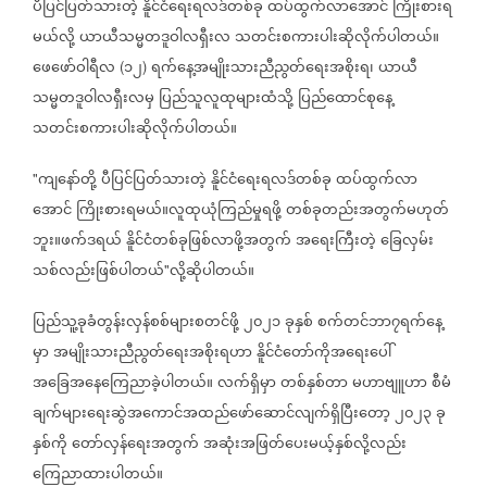
ပီပြင်ပြတ်သားတဲ့
နိူင်ငံရေးရလဒ်တစ်ခု
ထပ်ထွက်လာအောင်
ကြိုးစားရ
မယ်လို့
ယာယီသမ္မတဒူဝါလရှီးလ
သတင်းစကားပါးဆိုလိုက်ပါတယ်။
ဖေဖော်ဝါရီလ
၁၂
ရက်နေ့အမျိုးသားညီညွတ်ရေးအစိုးရ၊
ယာယီ
(
)
သမ္မတဒူဝါလရှီးလမှ
ပြည်သူလူထုများထံသို့
ပြည်ထောင်စုနေ့
သတင်းစကားပါးဆိုလိုက်ပါတယ်။
ကျနော်တို့
ပီပြင်ပြတ်သားတဲ့
နိူင်ငံရေးရလဒ်တစ်ခု
ထပ်ထွက်လာ
"
အောင်
ကြိုးစားရမယ်။လူထုယုံကြည်မှုရဖို့
တစ်ခုတည်းအတွက်မဟုတ်
ဘူး။ဖက်ဒရယ်
နိူင်ငံတစ်ခုဖြစ်လာဖို့အတွက်
အရေးကြီးတဲ့
ခြေလှမ်း
သစ်လည်းဖြစ်ပါတယ်
လို့ဆိုပါတယ်။
"
ပြည်သူ့ခုခံတွန်းလှန်စစ်များစတင်ဖို့
၂၀၂၁
ခုနှစ်
စက်တင်ဘာ၇ရက်နေ့
မှာ
အမျိုးသားညီညွတ်ရေးအစိုးရဟာ
နိူင်ငံတော်ကိုအရေးပေါ်
အခြေအနေကြေညာခဲ့ပါတယ်။
လက်ရှိမှာ
တစ်နှစ်တာ
မဟာဗျူဟာ
စီမံ
ချက်များရေးဆွဲအကောင်အထည်ဖော်ဆောင်လျက်ရှိပြီးတော့
၂၀၂၃
ခု
နှစ်ကို
တော်လှန်ရေးအတွက်
အဆုံးအဖြတ်ပေးမယ့်နှစ်လို့လည်း
ကြေညာထားပါတယ်။