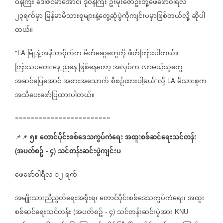
ဝန်ကြီး
ဒေါ်ဇင်မာအောင်၊
ဒုဝန်ကြီး
ဦးမိုးဇော်ဦးတို့ဖေဖော်ဝါရီလ
၂၃ရက်မှာ
မြန်မာမိသားစုများနဲ့တွေ့ဆုံပွဲကိုကျင်းပမှာဖြစ်တယ်လို့
ဆိုပါ
တယ်။
မြို့နဲ့
အနီးတဝိုက်က
မိတ်ဆွေတွေကို
ဖိတ်ကြားပါတယ်။
"LA
ကြာသပတေးနေ့
ညနေ
ဖြစ်နေတော့
အလုပ်က
လာမယ့်သူတွေ
အဆင်ပြေအောင်
အစားအသောက်
စီစဉ်ထားပါ့မယ်
လို့
မိသားစုက
"
LA
အသိပေးဖော်ပြထားပါတယ်။
========================
၅။
တောင်ပိုင်းစစ်ဒေသကွပ်ကဲရေး
အထူးစစ်ဆင်ရေးသင်တန်း
📌📌
အပတ်စဥ်
၄
သင်တန်းဆင်းပွဲကျင်းပ
(
-
)
ဖေဖော်ဝါရီလ
၁၂
ရက်
အမျိုးသားညီညွတ်ရေးအစိုးရ၊
တောင်ပိုင်းစစ်ဒေသကွပ်ကဲရေး၊
အထူး
စစ်ဆင်ရေးသင်တန်း
အပတ်စဥ်
၄
သင်တန်းဆင်းပွဲအား
(
-
)
KNU