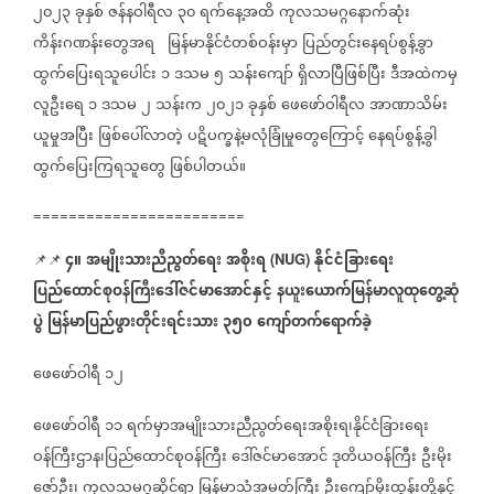
၂၀၂၃
ခုနှစ်
ဇန်နဝါရီလ
၃၀
ရက်နေ့အထိ
ကုလသမဂ္ဂနောက်ဆုံး
ကိန်းဂဏန်းတွေအရ
မြန်မာနိုင်ငံတစ်ဝန်းမှာ
ပြည်တွင်းနေရပ်စွန့်ခွာ
ထွက်ပြေးရသူပေါင်း
၁
ဒသမ
၅
သန်းကျော်
ရှိလာပြီဖြစ်ပြီး
ဒီအထဲကမှ
လူဦးရေ
၁
ဒသမ
၂
သန်းက
၂၀၂၁
ခုနှစ်
ဖေဖော်ဝါရီလ
အာဏာသိမ်း
ယူမှုအပြီး
ဖြစ်ပေါ်လာတဲ့
ပဋိပက္ခနဲ့မလုံခြုံမှုတွေကြောင့်
နေရပ်စွန့်ခွါ
ထွက်ပြေးကြရသူတွေ
ဖြစ်ပါတယ်။
========================
၄။
အမျိုးသားညီညွတ်ရေး
အစိုးရ
နိုင်ငံခြားရေး
📌📌
(NUG)
ပြည်ထောင်စုဝန်ကြီးဒေါ်ဇင်မာအောင်နှင့်
နယူးယောက်မြန်မာလူထုတွေ့ဆုံ
ပွဲ
မြန်မာပြည်ဖွားတိုင်းရင်းသား
၃၅၀
ကျော်တက်ရောက်ခဲ့
ဖေဖော်ဝါရီ
၁၂
ဖေဖော်ဝါရီ
၁၁
ရက်မှာအမျိုးသားညီညွတ်ရေးအစိုးရ၊နိုင်ငံခြားရေး
ဝန်ကြီးဌာန၊ပြည်ထောင်စုဝန်ကြီး
ဒေါ်ဇင်မာအောင်
ဒုတိယဝန်ကြီး
ဦးမိုး
ဇော်ဦး၊
ကုလသမဂ္ဂဆိုင်ရာ
မြန်မာသံအမတ်ကြီး
ဦးကျော်မိုးထွန်းတို့နှင့်