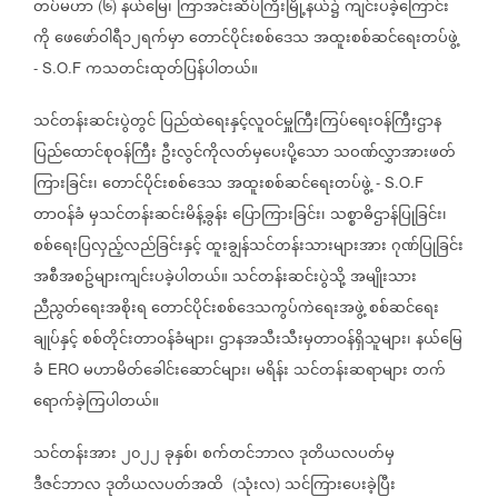
တပ်မဟာ
၆
နယ်မြေ၊
ကြာအင်းဆိပ်ကြီးမြို့နယ်၌
ကျင်းပခဲ့ကြောင်း
(
)
ကို
ဖေဖော်ဝါရီ၁၂ရက်မှာ
တောင်ပိုင်းစစ်ဒေသ
အထူးစစ်ဆင်ရေးတပ်ဖွဲ့
ကသတင်းထုတ်ပြန်ပါတယ်။
- S.O.F
သင်တန်းဆင်းပွဲတွင်
ပြည်ထဲရေးနှင့်လူဝင်မှူကြီးကြပ်ရေးဝန်ကြီးဌာန
ပြည်ထောင်စုဝန်ကြီး
ဦးလွင်ကိုလတ်မှပေးပို့သော
သဝဏ်လွှာအားဖတ်
ကြားခြင်း၊
တောင်ပိုင်းစစ်ဒေသ
အထူးစစ်ဆင်ရေးတပ်ဖွဲ့
- S.O.F
တာဝန်ခံ
မှသင်တန်းဆင်းမိန့်ခွန်း
ပြောကြားခြင်း၊
သစ္စာဓိဌာန်ပြုခြင်း၊
စစ်ရေးပြလှည့်လည်ခြင်းနှင့်
ထူးချွန်သင်တန်းသားများအား
ဂုဏ်ပြုခြင်း
အစီအစဥ်များကျင်းပခဲ့ပါတယ်။
သင်တန်းဆင်းပွဲသို့
အမျိုးသား
ညီညွတ်ရေးအစိုးရ
တောင်ပိုင်းစစ်ဒေသကွပ်ကဲရေးအဖွဲ့
စစ်ဆင်ရေး
ချုပ်နှင့်
စစ်တိုင်းတာဝန်ခံများ၊
ဌာနအသီးသီးမှတာဝန်ရှိသူများ၊
နယ်မြေ
ခံ
မဟာမိတ်ခေါင်းဆောင်များ၊
မရိန်း
သင်တန်းဆရာများ
တက်
ERO
ရောက်ခဲ့ကြပါတယ်။
သင်တန်းအား
၂၀၂၂
ခုနှစ်၊
စက်တင်ဘာလ
ဒုတိယလပတ်မှ
ဒီဇင်ဘာလ
ဒုတိယလပတ်အထိ
သုံးလ
သင်ကြားပေးခဲ့ပြီး
(
)