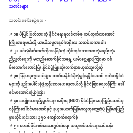
သတင်းများ
သတင်းခေါင်းစဉ်များ
-
၁။
ပီပြင်ပြတ်သားတဲ့
နိူင်ငံရေးရလဒ်တစ်ခု
ထပ်ထွက်လာအောင်
📌
ကြိုးစားရမယ်လို့
ယာယီသမ္မတဒူဝါလရှီးလ
သတင်းစကားပါး
၂။
ပင်လုံစိတ်ဓာတ်ကိုအခြေခံတဲ့
တိုင်းရင်းသားအားလုံးစည်းလုံး
📌
ညီညွတ်ရေးကို
မတည်ဆောက်နိူင်သရွေ့
ယမ်းငွေ့များကြားမှာ
စစ်
မီးတောက်လောင်ပြီး
နိူင်ငံဖွံဖြိုးတိုးတက်မှာမဟုတ်ဘူးလို့ဆို
၃။
မြန်မာဒုက္ခသည်များ
တတိယနိူင်ငံခိုလှုံခွင့်ရနိူင်အောင်
ဒုတိယနိူင်ငံ
📌
များကို
နည်းပေါင်းစုံနဲ့တွန်းအားပေးနေတယ်လို့
နိူင်ငံခြားရေးဝန်ကြီး
ဒေါ်
ဇင်မာအောင်ပြောကြား
၄။
အမျိုးသားညီညွတ်ရေး
အစိုးရ
နိုင်ငံခြားရေးပြည်ထောင်စု
📌
(NUG)
ဝန်ကြီးဒေါ်ဇင်မာအောင်နှင့်
နယူးယောက်မြန်မာလူထုတွေ့ဆုံပွဲ
မြန်မာပြည်
ဖွားတိုင်းရင်းသား
၃၅၀
ကျော်တက်ရောက်ခဲ့
၅။
တောင်ပိုင်းစစ်ဒေသကွပ်ကဲရေး
အထူးစစ်ဆင်ရေးသင်တန်း
📌