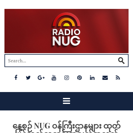
နေ့စဉ် NUG ဝန်ကြီးဌာနများ ထုတ်