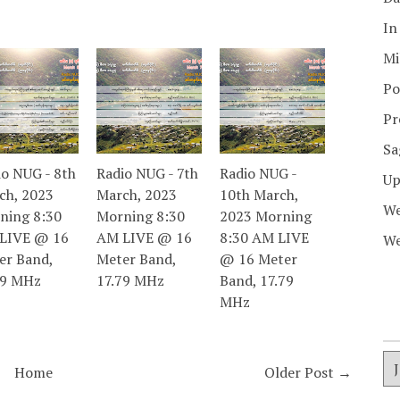
In
Mi
Po
Pr
Sa
io NUG - 8th
Radio NUG - 7th
Radio NUG -
Up
ch, 2023
March, 2023
10th March,
We
ning 8:30
Morning 8:30
2023 Morning
LIVE @ 16
AM LIVE @ 16
8:30 AM LIVE
We
er Band,
Meter Band,
@ 16 Meter
79 MHz
17.79 MHz
Band, 17.79
MHz
Home
Older Post →