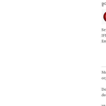
ခွင
Se
IF
Em
Mo
or
Do
de