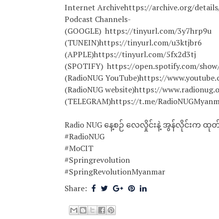
Internet Archivehttps://archive.org/detai
Podcast Channels-
(GOOGLE) https://tinyurl.com/3y7hrp9u
(TUNEIN)https://tinyurl.com/u3ktjbr6
(APPLE)https://tinyurl.com/5fx2d3tj
(SPOTIFY) https://open.spotify.com/s
(RadioNUG YouTube)https://www.youtub
(RadioNUG website)https://www.radionug.o
(TELEGRAM)https://t.me/RadioNUGMyanm
Radio NUG နေ့စဉ် လေလှိုင်းနဲ့ အွန်လိုင်းက 
#RadioNUG
#MoCIT
#Springrevolution
#SpringRevolutionMyanmar
Share: