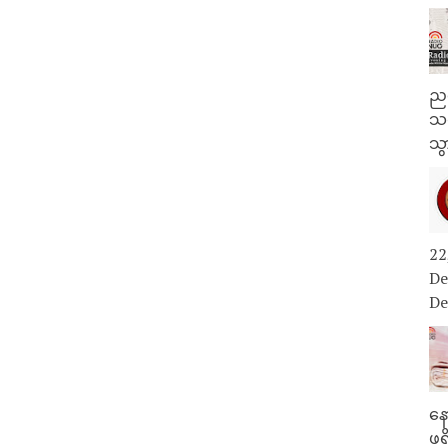
ညန
သတ
သွ
22
De
De
နေ
ဖရ