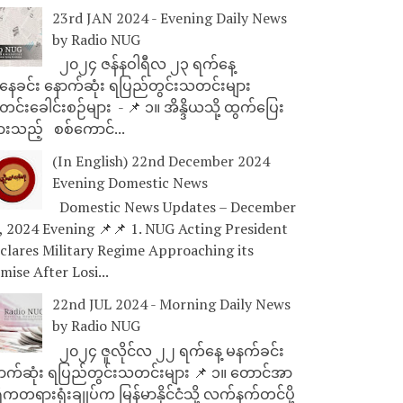
23rd JAN 2024 - Evening Daily News
by Radio NUG
၂၀၂၄ ဇန်နဝါရီလ ၂၃ ရက်နေ့
ေခင်း နောက်ဆုံး ရပြည်တွင်းသတင်းများ
င်းခေါင်းစဉ်များ - 📌 ၁။ အိန္ဒိယသို့ ထွက်ပြေး
ားသည့် စစ်ကောင်...
(In English) 22nd December 2024
Evening Domestic News
Domestic News Updates – December
, 2024 Evening 📌📌 1. NUG Acting President
clares Military Regime Approaching its
mise After Losi...
22nd JUL 2024 - Morning Daily News
by Radio NUG
၂၀၂၄ ဇူလိုင်လ ၂၂ ရက်နေ့ မနက်ခင်း
ာက်ဆုံး ရပြည်တွင်းသတင်းများ 📌 ၁။ တောင်အာ
ိကတရားရုံးချုပ်က မြန်မာနိုင်ငံသို့ လက်နက်တင်ပို့