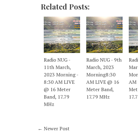
Related Posts:
Radio NUG -
Radio NUG - 9th
Rad
11th March,
March, 2023
Mar
2023 Morning -
Morning8:30
Mor
8:30 AM LIVE
AM LIVE @ 16
AM 
@ 16 Meter
Meter Band,
Met
Band, 17.79
17.79 MHz
17.
MHz
← Newer Post