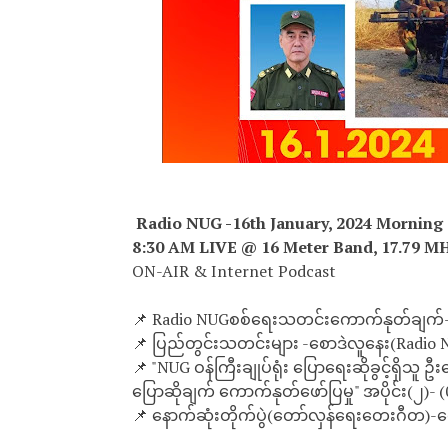
Radio NUG -16th January, 2024 Morning
8:30 AM LIVE @ 16 Meter Band, 17.79 M
ON-AIR & Internet Podcast
📌 Radio NUGစစ်ရေးသတင်းကောက်နုတ်ချက်-
📌 ပြည်တွင်းသတင်းများ -စောဒဲလူနေး(Radio 
📌 "NUG ဝန်ကြီးချုပ်ရုံး ပြောရေးဆိုခွင့်ရှိသူ
ပြောဆိုချက် ကောက်နုတ်ဖော်ပြမှု" အပိုင်း(၂)- 
📌 နောက်ဆုံးတိုက်ပွဲ(တော်လှန်ရေးတေးဂီတ)-