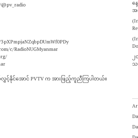
နေ
ls/@pv_radio
အခ
(I
Re
(I
how/3pXPmpjaNZqbpDUmWf0PDy
Do
e.com/c/RadioNUGMyanmar
rg/
၂၀
ar
သတ
ထုတ်လွှင့်နိုင်အောင် PVTV က အားဖြည့်ကူညီကြပါတယ်။
Ar
Da
Da
Da