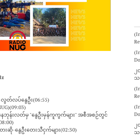
(I
Re
(I
Do
၂၀
Hz
သတ
(I
Re
လွတ်လပ်နွေဦး(06:55)
(I
NUG)(09:03)
Do
 ဦးနေဘုန်းလတ်မှ "နွေဦးမှန်ကူကွက်များ" အစီအစဉ်တွင်
(08:00)
၂၀
တေးဆို-နွေဦးတေးသီငှက်များ(02:30)
သတ