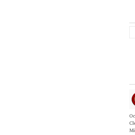
Oc
Cl
Mi