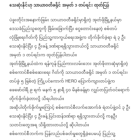
သေဆုံးနိုင်ဟု
သာယာဝတီခရိုင်
အမှတ်
၁
တပ်ရင်း
ထုတ်ပြန်
ပဲခူးတိုင်းအနောက်ခြမ်း
သာယာဝတီခရိုင်မှာရှိတဲ့
အုတ်ဖိုမြို့နယ်မှာ
ဒေသခံပြည်သူတွေကို
ခြိမ်းခြောက်ပြီး
ငွေတောင်းနေတဲ့
စစ်တပ်
လုံခြုံရေးဂိတ်ကို
ပြည်သူ့ကာကွယ်ရေးအဖွဲ့က
တိုက်ခိုက်ခဲ့ရာ
ရဲ
၃
ဦး
သေဆုံးနိုင်ပြီး
၄
ဦးခန့်
ဒဏ်ရာရရှိသွားတယ်လို့
သာယာဝတီခရိုင်
အမှတ်
၁
တပ်ရင်းက
ထုတ်ပြန်ပါတယ်။
အုတ်ဖိုမြို့နယ်ထဲက
ရန်ကုန်
ပြည်ကားလမ်းဘေး
အုတ်ဖိုတာဆုံမှာရှိတဲ့
-
စစ်ကောင်စီစစ်ဆေးရေး
ဂိတ်ကို
သာယာဝတီခရိုင်
အမှတ်
၁
တပ်ရင်း၊
တပ်ခွဲ
၅
ဖြစ်တဲ့
ကြို့ပင်ကောက်
ပြောက်ကျားတပ်ဖွဲ့က
HERO
ဖေဖော်ဝါရီ
၉
ရက်
မနက်
၅
နာရီ
၄ဝ
မိနစ်ခန့်မှာ
လျှပ်တပြတ်ဝင်ရောက်
တိုက်ခိုက်ခဲ့တာလို့
သိရပါတယ်။
အဆိုပါတိုက်ခိုက်မှုကြောင့်
စစ်ကောင်စီလက်အောက်ခံ
ရဲတပ်ဖွဲ့ဝင်
၃
ဦး
သေဆုံးနိုင်ပြီး
၄
ဦးခန့်
ပြင်းထန်ဒဏ်ရာ
ရရှိသွားတယ်လို့
ကနဦး
သတင်းတွေအရ
သိရှိထားတယ်လို့
ဆိုပါတယ်။
စစ်ကောင်စီဘက်က
ပြန်လည်ပစ်ခတ်မှုတွေရှိခဲ့ပေမယ့်
ပြည်သူ့