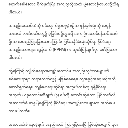
ရောက်ခေါ်ဆောင်
ရိုက်နှက်ပြီး
အကျဉ်းတိုက်ထဲ
ပို့ဆောင်ခဲ့တယ်လို့သိရ
ပါတယ်။
အကျဉ်းထောင်ထဲကို
ဝင်ရောက်ရှာဖွေခဲ့စဉ်က
ဖုန်းနှစ်လုံးကို
အမှန်
တကယ်
လက်ဝယ်တွေ့ရှိ
ခဲ့ခြင်းမရှိဘူးလို့
အကျဉ်းထောင်ဝန်ထမ်းတစ်
ဦးက
အတည်ပြုပြောထားကြောင်း
မြန်မာနိုင်ငံလုံးဆိုင်ရာ
နိုင်ငံရေး
အကျဉ်းသားများ
ကွန်ယက်
က
ထုတ်ပြန်ချက်မှာ
ဖော်ပြထား
(PPNM)
ပါတယ်။
ထို့ကြောင့်
ကျိုက်မရောအကျဉ်းထောင်မှ
အကျဉ်းသူ
သားများကို
/
စစ်ဆေးရာမှာ
တရားလက်လွန်
မဖြစ်စေရေး၊
လူ့အခွင့်အရေးနှင့်အညီ
ဆောင်ရွက်ရေး၊
ကျန်းမာရေးဆိုင်ရာ
အလွယ်တစ်ကူ
ရရှိနိုင်ရေး
အတွက်
ယခုတောင်းဆိုချက်
၃
ရပ်ကို
တောင်းဆိုခဲ့တာ
ဖြစ်တယ်လို့
(
)
အဆာငတ်ခံ
ဆန္ဒပြနေကြတဲ့
နိုင်ငံရေး
အကျဉ်းသားများက
အသိပေး
ထားပါတယ်။
အဆာငတ်ခံ
နေတဲ့ရက်
အနည်းငယ်
ကြာမြင့်လာပြီ
ဖြစ်တဲ့အတွက်
၎င်း