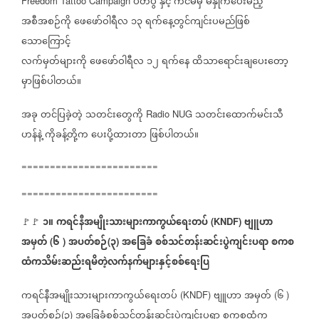
ပိတ်ပွဲ
နှင့်
ကင်မ်မှ
မဲနှိုက်ပေးမည့်
Freedom Tattoo Campaign
အစီအစဉ်ကို
ဖေဖော်ဝါရီလ
၁၃
ရက်နေ့တွင်ကျင်းပမည်ဖြစ်
သောကြောင့်
လက်မှတ်များကို
ဖေဖော်ဝါရီလ
၁၂
ရက်နေ
ထိသာရောင်းချပေးတော့
မှာဖြစ်ပါတယ်။
အခု
တင်ပြခဲ့တဲ့
သတင်းတွေကို
သတင်းထောက်မင်းသီ
Radio NUG
ဟန်နဲ့
ကိုခန့်တို့က
ပေးပို့ထားတာ
ဖြစ်ပါတယ်။
========================
========================
၁။
ကရင်နီအမျိုးသားများကာကွယ်ရေးတပ်
ဗျူဟာ
🚩🚩
(KNDF)
အမှတ်
၆
အပတ်စဉ်
၃
အခြေခံ
စစ်သင်တန်းဆင်းပွဲကျင်းပရာ
စကစ
(
)
(
)
ထံကသိမ်းဆည်းရမိတဲ့လက်နက်များနှင့်စစ်ရေးပြ
ကရင်နီအမျိုးသားများကာကွယ်ရေးတပ်
ဗျူဟာ
အမှတ်
၆
(KNDF)
(
)
အပတ်စဉ်
၃
အခြေခံစစ်သင်တန်းဆင်းပွဲကျင်းပရာ
စကစထံက
(
)