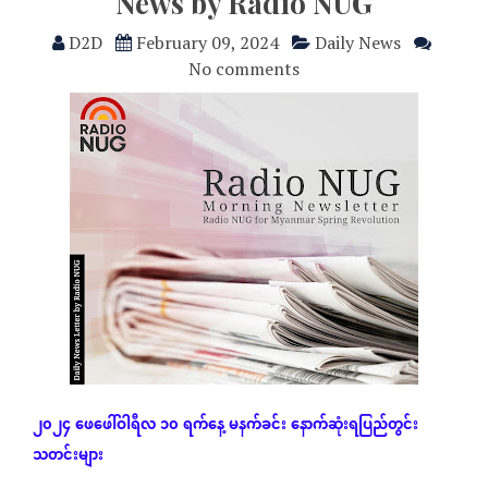
News by Radio NUG
D2D
February 09, 2024
Daily News
No comments
၂၀၂၄
ဖေဖေါ်ဝါရီလ
၁၀
ရက်နေ့
မနက်ခင်း
နောက်ဆုံး
ရပြည်တွင်း
သတင်းများ