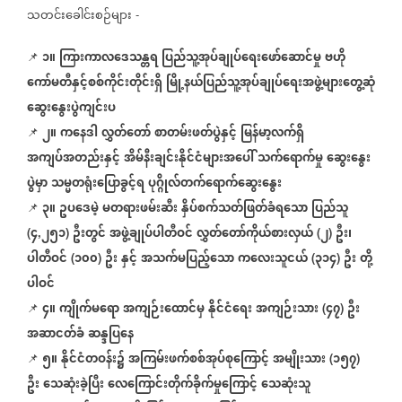
သတင်းခေါင်းစဉ်များ
-
၁။
ကြားကာလဒေသန္တရ
ပြည်သူ့အုပ်ချုပ်ရေးဖော်ဆောင်မှု
ဗဟို
📌
ကော်မတီနှင့်စစ်ကိုင်းတိုင်းရှိ
မြို့နယ်ပြည်သူ့အုပ်ချုပ်ရေးအဖွဲ့များတွေ့ဆုံ
ဆွေးနွေးပွဲကျင်းပ
၂။
ကနေဒါ
လွှတ်တော်
စာတမ်းဖတ်ပွဲနှင့်
မြန်မာ့လက်ရှိ
📌
အကျပ်အတည်းနှင့်
အိမ်နီးချင်းနိုင်ငံများအပေါ်
သက်ရောက်မှု
ဆွေးနွေး
ပွဲမှာ
သမ္မတရုံးပြောခွင့်ရ
ပုဂ္ဂိုလ်တက်ရောက်ဆွေးနွေး
၃။
ဥပဒေမဲ့
မတရားဖမ်းဆီး
နှိပ်စက်သတ်ဖြတ်ခံရသော
ပြည်သူ
📌
၄
၂၅၁
ဦးတွင်
အဖွဲ့ချုပ်ပါတီဝင်
လွှတ်တော်ကိုယ်စားလှယ်
၂
ဦး၊
(
,
)
(
)
ပါတီဝင်
၁၀၀
ဦး
နှင့်
အသက်မပြည့်သော
ကလေးသူငယ်
၃၁၄
ဦး
တို့
(
)
(
)
ပါဝင်
၄။
ကျိုက်မရော
အကျဉ်းထောင်မှ
နိုင်ငံရေး
အကျဉ်းသား
၄၇
ဦး
📌
(
)
အဆာငတ်ခံ
ဆန္ဒပြနေ
၅။
နိုင်ငံတဝန်း၌
အကြမ်းဖက်စစ်အုပ်စုကြောင့်
အမျိုးသား
၁၅၇
📌
(
)
ဦး
သေဆုံးခဲ့ပြီး
လေကြောင်းတိုက်ခိုက်မှုကြောင့်
သေဆုံးသူ