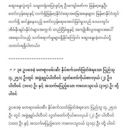
ဆွေးနွေးပွဲတွင်
သမ္မတရုံးပြောခွင့်ရ
ဦးကျော်ဇော်က
မြန်မာ့နွေဦး
တော်လှန်ရေးနှင့်
လက်ရှိမြန်မာ့နိုင်ငံရေးအခြေအနေများ၊
မြန်မာနိုင်ငံတွင်
လက်ရှိ
ဆင်နွှဲနေသည့်
တော်လှန်ရေးအောင်မြင်မှုသည်
ဒေသတွင်း
အိမ်နီးချင်းနိုင်ငံများအတွက်
တည်ငြိမ်မှုနှင့်
အကျိုးစီးပွားများအပေါ်
အရေးပါသည့်
သက်ရောက်မှုများရှိနိုင်ကြောင်း
ဆွေးနွေးခဲ့တယ်လို့
သတင်းရရှိပါတယ်။
========================
၃။
ဥပဒေမဲ့
မတရားဖမ်းဆီး
နှိပ်စက်သတ်ဖြတ်ခံရသော
ပြည်သူ
📌📌
၄
၂၅၁
ဦးတွင်
အဖွဲ့ချုပ်ပါတီဝင်
လွှတ်တော်ကိုယ်စားလှယ်
၂
ဦး၊
(
,
)
(
)
ပါတီဝင်
၁၀၀
ဦး
နှင့်
အသက်မပြည့်သော
ကလေးသူငယ်
၃၁၄
ဦး
တို့
(
)
(
)
ပါဝင်
ဥပဒေမဲ့
မတရားဖမ်းဆီး
နှိပ်စက်သတ်ဖြတ်ခံရသော
ပြည်သူ
၄
၂၅၁
(
,
)
ဦး
တွင်
အဖွဲ့ချုပ်ပါတီဝင်
လွှတ်တော်ကိုယ်စားလှယ်
၂
ဦး၊
ပါတီဝင်
(
)
၁၀၀
ဦး
နှင့်
အသက်မပြည့်သော
ကလေးသူငယ်
၃၁၄
ဦး
တို့
ပါဝင်
(
)
(
)