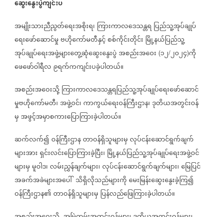
ဆွေးနွေးပွဲကျင်းပ
အမျိုးသားညီညွတ်ရေးအစိုးရ၊
ကြားကာလဒေသန္တရ
ပြည်သူ့အုပ်ချုပ်
ရေးဖော်ဆောင်မှု
ဗဟိုကော်မတီနှင့်
စစ်ကိုင်းတိုင်း
မြို့နယ်ပြည်သူ့
အုပ်ချုပ်ရေးအဖွဲ့များတွေ့ဆုံဆွေးနွေးပွဲ
အစည်းအဝေး
၁၂
၂၀၂၄
ကို
(
/
)
ဖေဖော်ဝါရီလ
၉ရက်ကကျင်းပခဲ့ပါတယ်။
အစည်းအဝေးသို့
ကြားကာလဒေသန္တရပြည်သူ့အုပ်ချုပ်ရေးဖော်ဆောင်
မှုဗဟိုကော်မတီ၊
အဖွဲ့ဝင်၊
ကာကွယ်ရေးဝန်ကြီးဌာန၊
ဒုတိယအတွင်းဝန်
မှ
အဖွင့်အမှာစကား‌ပြောကြားခဲ့ပါတယ်။
ဆက်လက်၍
ဝန်ကြီးဌာန
တာဝန်ရှိသူများမှ
လုပ်ငန်းဆောင်ရွက်ချက်
များအား
ရှင်းလင်းပြောကြားခဲ့ပြီး၊
မြို့နယ်ပြည်သူ့အုပ်ချုပ်ရေးအဖွဲ့ဝင်
များမှ
မူဝါဒ၊
လမ်းညွှန်ချက်များ၊
လုပ်ငန်းဆောင်ရွက်ချက်များ၊
မြေပြင်
အခက်အခဲများအပေါ်
သိရှိလိုသည်များကို
မေးမြန်း‌ဆွေးနွေးခဲ့ကြ၍
ဝန်ကြီးဌာန၏
တာဝန်ရှိသူများမှ
ပြန်လည်ဖြေကြားခဲ့ပါတယ်။