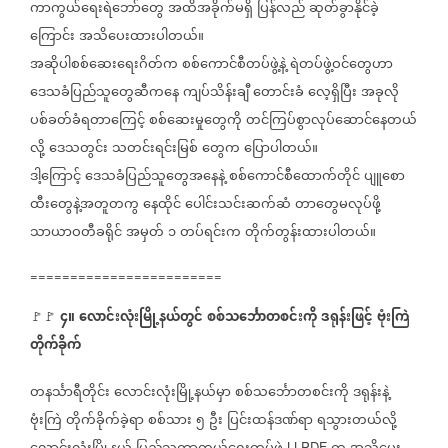
ကာကွယ်ရေးရဲဘော်တွေ
အထိအခိုက်မရှိ
ပြန်လည်
ဆုတ်ခွာနိုင်ခဲ့
ကြောင်း
အသိပေးထားပါတယ်။
အဆိုပါစစ်ဆေးရေးဂိတ်က
စစ်ကောင်စီတပ်ဖွဲ့နဲ့
ရဲတပ်ဖွဲ့ဝင်တွေဟာ
ဒေသခံပြည်သူတွေဆီကနေ
ကျပ်သိန်းချီ
တောင်းခံ
လေ့ရှိပြီး
အခုလို
ပစ်ခတ်ခံရတာကြေင့်
စစ်ဆေးမှုတွေကို
တင်ကြပ်စွာလုပ်ဆောင်နေတယ်
လို့
ဒေသတွင်း
သတင်းရင်းမြစ်
တွေက
ပြောပါတယ်။
ဒါ့ကြောင့်
ဒေသခံပြည်သူတွေအနေနဲ့
စစ်ကောင်စီထောက်တိုင်
ပျူစော
ထီးတွေနဲ့အတူတကွ
နေထိုင်
ပေါင်းသင်းဆက်ဆံ
တာတွေမလုပ်ဖို့
သာယာဝတီခရိုင်
အမှတ်
၁
တပ်ရင်းက
တိုက်တွန်းထားပါတယ်။
========================
၄။
လောင်းလုံးမြို့နယ်တွင်
စစ်သင်္ဘောတစင်းကို
ဒရုန်းဖြင့်
ဗုံးကြဲ
🚩🚩
တိုက်ခိုက်
တနင်္သာရီတိုင်း
လောင်းလုံးမြို့နယ်မှာ
စစ်သင်္ဘောတစင်းကို
ဒရုန်းနဲ့
ဗုံးကြဲ
တိုက်ခိုက်ခဲ့ရာ
စစ်သား
၅
ဦး
ပြင်းထန်ဒဏ်ရာ
ရသွားတယ်လို့
LLPDF