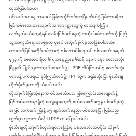
လောင်းလုံးမြို့နယ်
ပြည်သူ့ကာကွယ်ရေးတပ်ဖွဲ့
က
အသိပေး
ထုတ်ပြန်ပါတယ်။
ပင်လယ်ဝကနေ
ထားဝယ်မြစ်အတိုင်းဝင်လာပြီး
တိုက်ပွဲဖြစ်တာမရှိဘဲ
မြစ်ကမ်းဘေးတလျောက်က
ကျေးရွာတွေကို
လက်နက်ကြီး၊
လက်နက်ငယ်တွေနဲ့
ရမ်းသမ်းပြစ်ခတ်နေတဲ့
အဆိုပါစစ်သင်္ဘောကို
ပြည်
သူ့ကာကွယ်ရေးတပ်ဖွဲ့တွေ
ပူးပေါင်းတိုက်ခိုက်ခဲ့တာဖြစ်ပါတယ်။
ထားဝယ်မြစ်အတိုင်းဝင်လာတဲ့
စစ်ကောင်စီရေတပ်
စစ်သင်္ဘောအမှတ်
၄၂၃
ကို
ဖေဖော်ဝါရီလ
၆
ရက်နေ့
ညနေ
၆နာရီ
ဝန်းကျင်မှာ
လောင်းလုံး
မြို့နယ်
ပြည်သူ့ကာကွယ်ရေးတပ်ဖွဲ့
လိပ်ပြာတပ်စု
လောင်းလုံး
LLPDF
ပကဖနဲ့
ဖက်ဒရယ်
ဓူဝံကြယ်တပ်ဖွဲ့
တို့က
ဒရုန်းသုံးပြီး
ဗုံးသီးချ
- FPF
တိုက်ခိုက်ခဲ့တာလို့
သိရပါတယ်။
တိုက်ခိုက်ခံပြီးတဲ့နောက်
စစ်သင်္ဘောဟာ
မြစ်ကြောင်းတလျောက်နဲ့
မြစ်ကမ်းဘေးမှာရှိတဲ့
ကျေးရွာတွေကို
စက်သေနတ်တွေနဲ့
ပစ်ခတ်ခဲ့တဲ့
အပြင်
လက်နက်ကြီးနဲ့
၁၅
ချက်ထက်မနည်း
ပစ်ခတ်ခဲ့ပြီး
ပြန်လည်
ထွက်ခွာ
သွားတယ်လို့
က
ပြောပါတယ်။
LLPDF
ဗုံးသီးချတိုက်ခိုက်ခံလိုက်ရတာကြောင့်
စစ်သင်္ဘောထပ်ပိုင်း
ထိခိုက်