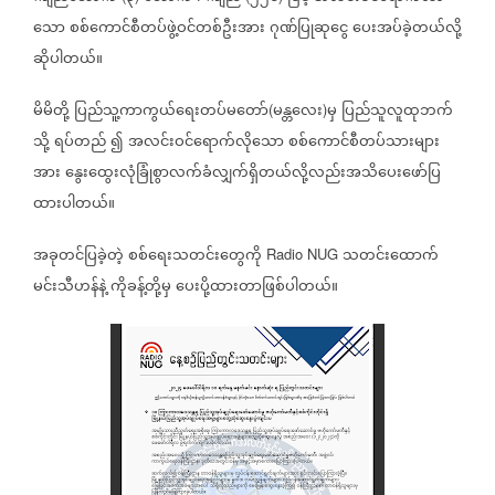
သော
စစ်ကောင်စီတပ်ဖွဲ့ဝင်တစ်ဦးအား
ဂုဏ်ပြုဆုငွေ
ပေးအပ်ခဲ့တယ်လို့
ဆိုပါတယ်။
မိမိတို့
ပြည်သူ့ကာကွယ်ရေးတပ်မတော်
မန္တလေး
မှ
ပြည်သူလူထုဘက်
(
)
သို့
ရပ်တည်
၍
အလင်းဝင်ရောက်လိုသော
စစ်ကောင်စီတပ်သားများ
အား
နွေးထွေးလုံခြုံစွာလက်ခံလျှက်ရှိတယ်လို့လည်းအသိပေးဖော်ပြ
ထားပါတယ်။
အခုတင်ပြခဲ့တဲ့
စစ်ရေးသတင်းတွေကို
သတင်းထောက်
Radio NUG
မင်းသီဟန်နဲ့
ကိုခန့်တို့မှ
ပေးပို့ထားတာဖြစ်ပါတယ်။