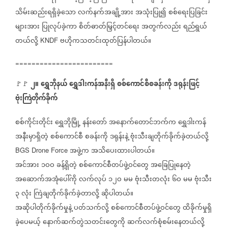
သိမ်းဆည်းရရှိခဲ့သော
လက်နက်အချို့အား
အသုံးပြု၍
စစ်ရေးပြခြင်း
များအား
ပြုလုပ်ခဲ့ကာ
စိတ်ဓာတ်မြှင့်တင်ရေး
အတွက်လည်း
ရည်ရွယ်
တယ်လို့
ဗဟိုကသတင်းထုတ်ပြန်ပါတယ်။
KNDF
========================
၂။
ရွှေဘိုနယ်
ရွှေဒါးကန်အနီးရှိ
စစ်ကောင်စီစခန်းကို
ဒရုန်းဖြင့်
🚩🚩
ဗုံးကြဲတိုက်ခိုက်
စစ်ကိုင်းတိုင်း
ရွှေဘိုမြို့
နန်းတော်
အနောက်တောင်ဘက်က
ရွှေဒါးကန်
အနီးမှာရှိတဲ့
စစ်ကောင်စီ
စခန်းကို
ဒရုန်းနဲ့
ဗုံးသီးချတိုက်ခိုက်ခဲ့တယ်လို့
အဖွဲ့က
အသိပေးထားပါတယ်။
BGS Drone Force
အင်အား
၁ဝဝ
ခန့်ရှိတဲ့
စစ်ကောင်စီတပ်ဖွဲ့ဝင်တွေ
အခြေပြုနေတဲ့
အဆောက်အအုံပေါ်ကို
လက်လုပ်
၁၂ဝ
မမ
ဗုံးသီးတလုံး
၆ဝ
မမ
ဗုံးသီး
၃
လုံး
ကြဲချတိုက်ခိုက်ခဲ့တာလို့
ဆိုပါတယ်။
အဆိုပါတိုက်ခိုက်မှုနဲ့
ပတ်သက်လို့
စစ်ကောင်စီတပ်ဖွဲ့ဝင်တွေ
ထိခိုက်မှုရှိ
ခဲ့ပေမယ့်
နောက်ဆက်တွဲသတင်းတွေကို
ဆက်လက်စုံစမ်းနေတယ်လို့