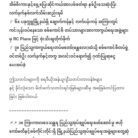
အိမ်စီးကားနှင့်ရှေ့ပြေးဆိုင်ကယ်အားပစ်ခတ်ရာ
နှစ်ဦးသေဆုံးပြီး
လက်နက်နှစ်လက်သိမ်းဆည်းရမိ
၆။
ပခုက္ကူမြို့နယ်ရှိ
ချောက်ကန်နှင့်
လက်ပန်းကန်
အကြားတွင်
🚩
ကင်းပုန်းဝပ်နေသော
စစ်ကောင်စီ
တပ်သားများအားကာကွယ်ရေးအဖွဲ့များ
မှ
ဖြင့်
ဗုံးသီးချတိုက်ခိုက်
RC Plane
၇။
ပြည်သူ့ကာကွယ်ရေးတပ်မတော်
မန္တလေး
ထံသို့
စစ်ကောင်စီတပ်ဖွဲ့
🚩
(
)
ဝင်တစ်ဦး
လက်နက်နှင့်တကွ
အလင်းဝင်ရောက်၍
ဂုဏ်ပြုဆုငွေ
ပေးအပ်ခဲ့
ဤသတင်းများကို
ရေဒီယိုအန်ယူဂျီသတင်းတာဝန်ခံများ
နှင့်
ခိုင်လုံသော
မိတ်ဖက်သတင်းရင်းမြစ်များဆီမှ
အခြေခံတင်ပြထား
ခြင်း
ဖြစ်ပါတယ်
========================
၁။
ကြားကာလဒေသန္တရ
ပြည်သူ့အုပ်ချုပ်ရေးဖော်ဆောင်မှု
ဗဟို
📌📌
ကော်မတီနှင့်စစ်ကိုင်းတိုင်းရှိ
မြို့နယ်ပြည်သူ့အုပ်ချုပ်ရေးအဖွဲ့များတွေ့ဆုံ