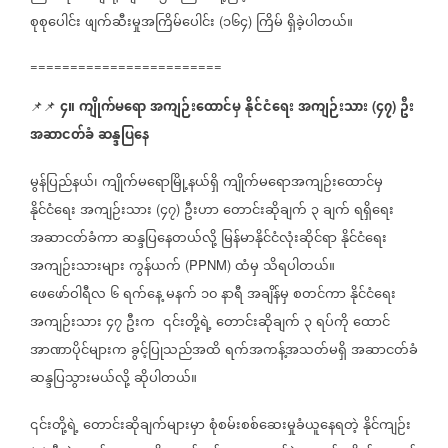
စုစုပေါင်း
ဖျက်ဆီးမှုအကြိမ်ပေါင်း
၁၆၄
ကြိမ်
ရှိခဲ့ပါတယ်။
(
)
========================
၄။
ကျိုက်မရော
အကျဉ်းထောင်မှ
နိုင်ငံရေး
အကျဉ်းသား
၄၇
ဦး
📌📌
(
)
အဆာငတ်ခံ
ဆန္ဒပြနေ
မွန်ပြည်နယ်၊
ကျိုက်မရောမြို့နယ်ရှိ
ကျိုက်မရောအကျဉ်းထောင်မှ
နိုင်ငံရေး
အကျဉ်းသား
၄၇
ဦးဟာ
တောင်းဆိုချက်
၃
ချက်
ရရှိရေး
(
)
အဆာငတ်ခံကာ
ဆန္ဒပြနေတယ်လို့
မြန်မာနိုင်ငံလုံးဆိုင်ရာ
နိုင်ငံရေး
အကျဉ်းသားများ
ကွန်ယက်
ထံမှ
သိရပါတယ်။
(PPNM)
ဖေဖော်ဝါရီလ
၆
ရက်နေ့
မနက်
၁၀
နာရီ
အချိန်မှ
စတင်ကာ
နိုင်ငံရေး
အကျဉ်းသား
၄၇
ဦးက
၎င်းတို့ရဲ့
တောင်းဆိုချက်
၃
ရပ်ကို
ထောင်
အာဏာပိုင်များက
ခွင့်ပြုသည်အထိ
ရက်အကန့်အသတ်မရှိ
အဆာငတ်ခံ
ဆန္ဒပြသွားမယ်လို့
ဆိုပါတယ်။
၎င်းတို့ရဲ့
တောင်းဆိုချက်များမှာ
စုံစမ်းစစ်ဆေးမှုခံယူနေရတဲ့
နိုင်ကျဉ်း