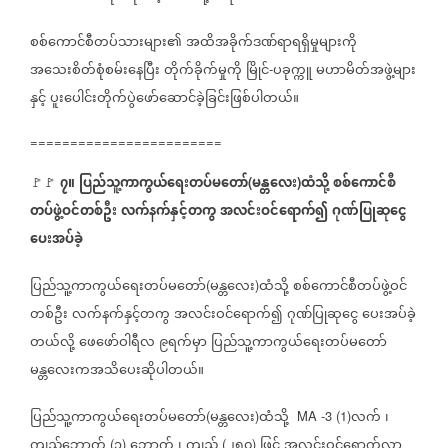
စစ်ကောင်စီတပ်သားများ၏
အထိအခိုက်ဒဏ်ရာရရှိမှုများကို
အသေးစိတ်စုံစမ်းနေပြီး
တိုက်ခိုက်မှုကို
မြိုင်
ပခုက္ကူ
မဟာမိတ်အဖွဲ့များ
-
နှင့်
ပူးပေါင်းတိုက်ပွဲဖော်ဆောင်ခဲ့ခြင်းဖြစ်ပါတယ်။
========================
၇။
ပြည်သူ့ကာကွယ်ရေးတပ်မတော်
မန္တလေး
ထံသို့
စစ်ကောင်စီ
🚩🚩
(
)
တပ်ဖွဲ့ဝင်တစ်ဦး
လက်နက်နှင့်တကွ
အလင်းဝင်ရောက်၍
ဂုဏ်ပြုဆုငွေ
ပေးအပ်ခဲ့
ပြည်သူ့ကာကွယ်ရေးတပ်မတော်
မန္တလေး
ထံသို့
စစ်ကောင်စီတပ်ဖွဲ့ဝင်
(
)
တစ်ဦး
လက်နက်နှင့်တကွ
အလင်းဝင်ရောက်၍
ဂုဏ်ပြုဆုငွေ
ပေးအပ်ခဲ့
တယ်လို့
ဖေဖော်ဝါရီလ
၉ရက်မှာ
ပြည်သူ့ကာကွယ်ရေးတပ်မတော်
မန္တလေးကအသိပေးဆိုပါတယ်။
ပြည်သူ့ကာကွယ်ရေးတပ်မတော်
မန္တလေး
ထံသို့
လက်
၊
(
)
MA -3 (1)
ကျည်ဘောက်
၃
ဘောက်
၊
ကျည်
၂၅၀
ဖြင့်
အလင်းဝင်ရောက်လာ
(
)
(
)