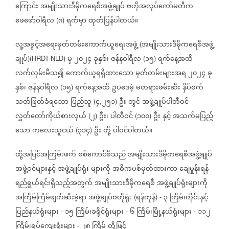
ကြောင်း
အမျိုးသားဒီမိုကရေစီအဖွဲ့ချုပ်
ဗဟိုအလုပ်ကော်မတီက
ဖေဖော်ဝါရီလ
၈
ရက်မှာ
ထုတ်ပြန်ပါတယ်။
(
)
လူ့အခွင့်အရေးမှတ်တမ်းကောက်ယူရေးအဖွဲ့
အမျိုးသားဒီမိုကရေစီအဖွဲ့
(
ချုပ်
မှ
၂၀၂၄
ခုနှစ်၊
ဇန်နဝါရီလ
၁၅
ရက်နေ့အထိ
)(HRDT-NLD)
(
)
လက်လှမ်းမီသ၍
ကောက်ယူရရှိထားသော
မှတ်တမ်းများအရ
၂၀၂၄
ခု
နှစ်၊
ဇန်နဝါရီလ
၁၅
ရက်နေ့အထိ
ဥပဒေမဲ့
မတရားဖမ်းဆီး
နှိပ်စက်
(
)
သတ်ဖြတ်ခံရသော
ပြည်သူ
၄
၂၅၁
ဦး
တွင်
အဖွဲ့ချုပ်ပါတီဝင်
(
,
)
လွှတ်တော်ကိုယ်စားလှယ်
၂
ဦး၊
ပါတီဝင်
၁၀၀
ဦး
နှင့်
အသက်မပြည့်
(
)
(
)
သော
ကလေးသူငယ်
၃၁၄
ဦး
တို့
ပါဝင်ပါတယ်။
(
)
ထို့အပြင်အကြမ်းဖက်
စစ်ကောင်စီသည်
အမျိုးသားဒီမိုကရေစီအဖွဲ့ချုပ်
အဖွဲ့ဝင်များနှင့်
အဖွဲ့ချုပ်ရုံး
များကို
အဓိကပစ်မှတ်ထားကာ
ချေမှုန်းရန်
ရည်ရွယ်ရင်းရှိသည့်အတွက်
အမျိုးသားဒီမိုကရေစီ
အဖွဲ့ချုပ်ရုံးများကို
အကြိမ်ကြိမ်ဖျက်ဆီးခဲ့ရာ
အဖွဲ့ချုပ်ဗဟိုရုံး
ရန်ကုန်
၃
ကြိမ်၊တိုင်းနှင့်
(
) -
ပြည်နယ်ရုံးများ
၁၅
ကြိမ်၊ခရိုင်ရုံးများ
၆
ကြိမ်၊မြို့နယ်ရုံးများ
၁၁၂
-
-
-
ကြိမ်၊ရပ်ကျေးရုံးများ
၂၈
ကြိမ်
တို့ဖြင့်
-