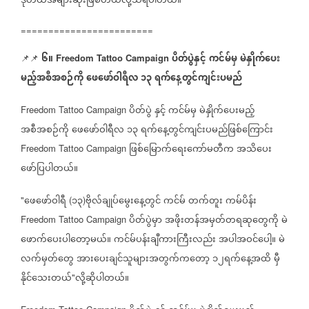
ဒုတိယအများဆုံးဖြစ်တယ်လို့သိရပါတယ်။
========================
၆။
ပိတ်ပွဲနှင့်
ကင်မ်မှ
မဲနှိုက်ပေး
📌📌
Freedom Tattoo Campaign
မည့်အစီအစဉ်ကို
ဖေဖော်ဝါရီလ
၁၃
ရက်နေ့တွင်ကျင်းပမည်
ပိတ်ပွဲ
နှင့်
ကင်မ်မှ
မဲနှိုက်ပေးမည့်
Freedom Tattoo Campaign
အစီအစဉ်ကို
ဖေဖော်ဝါရီလ
၁၃
ရက်နေ့တွင်ကျင်းပမည်ဖြစ်ကြောင်း
ဖြစ်မြောက်ရေးကော်မတီက
အသိပေး
Freedom Tattoo Campaign
ဖော်ပြပါတယ်။
ဖေဖော်ဝါရီ
၁၃
ဗိုလ်ချုပ်မွေးနေ့တွင်
ကင်မ်
တက်တူး
ကမ်ပိန်း
"
(
)
ပိတ်ပွဲမှာ
အဖိုးတန်အမှတ်တရဆုတွေကို
မဲ
Freedom Tattoo Campaign
ဖောက်ပေးပါတော့မယ်။
ကင်မ်ပန်းချီကားကြီးလည်း
အပါအဝင်ပေါ့။
မဲ
လက်မှတ်တွေ
အား‌ပေးချင်သူများအတွက်ကတော့
၁၂ရက်နေ့အထိ
မှီ
နိုင်သေးတယ်
လို့ဆိုပါတယ်။
"