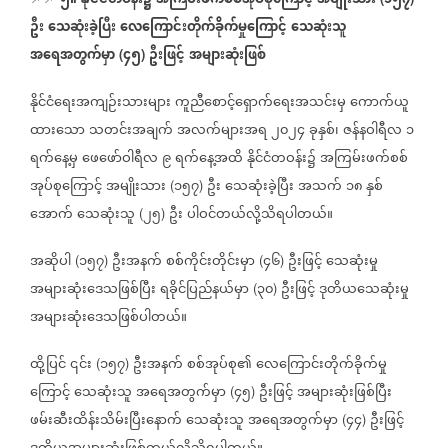
၅။
နိုင်ငံတဝန်း၌
အကြမ်းဖက်စစ်အုပ်စုကြောင့်
အမျိုးသား
၁၅၇
ဦး
သေဆုံးခဲ့ပြီး
လေကြောင်းတိုက်ခိုက်မှုကြောင့်
သေဆုံးသူ
အရေအတွက်မှာ
၄၅
ဦးဖြင့်
အများဆုံးဖြစ်
(
)
နိုင်ငံရေးအကျဉ်းသားများ
ကူညီစောင့်ရှောက်ရေးအသင်းမှ
ကောက်ယူ
ထားသော
သတင်းအချက်
အလက်များအရ
၂၀၂၄
ခုနှစ်၊
ဇန်နဝါရီလ
၁
ရက်နေ့မှ
ဖေဖော်ဝါရီလ
၉
ရက်နေ့အထိ
နိုင်ငံတဝန်း၌
အကြမ်းဖက်စစ်
အုပ်စုကြောင့်
အမျိုးသား
၁၅၇
ဦး
သေဆုံးခဲ့ပြီး
အသက်
၁၈
နှစ်
(
)
အောက်
သေဆုံးသူ
၂၅
ဦး
ပါဝင်တယ်လို့သိရပါတယ်။
(
)
အဆိုပါ
၁၅၇
ဦးအနက်
စစ်ကိုင်းတိုင်းမှာ
၄၆
ဦးဖြင့်
သေဆုံးမှု
(
)
(
)
အများဆုံးဒေသဖြစ်ပြီး
ရခိုင်ပြည်နယ်မှာ
၃၀
ဦးဖြင့်
ဒုတိယသေဆုံးမှု
(
)
အများဆုံးဒေသဖြစ်ပါတယ်။
ထို့ပြင်
၎င်း
၁၅၇
ဦးအနက်
စစ်အုပ်စု၏
လေကြောင်းတိုက်ခိုက်မှု
(
)
ကြောင့်
သေဆုံးသူ
အရေအတွက်မှာ
၄၅
ဦးဖြင့်
အများဆုံးဖြစ်ပြီး
(
)
ဖမ်းဆီးထိန်းသိမ်းပြီးနောက်
သေဆုံးသူ
အရေအတွက်မှာ
၄၄
ဦးဖြင့်
(
)