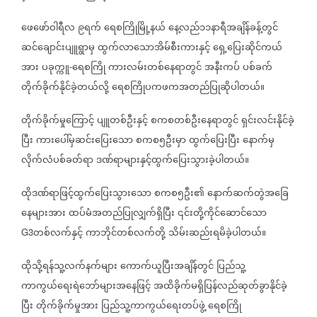
ဖေဖော်ဝါရီလ
၉ရက်
ရေစကြိုမြို့နယ်
နေ့လည်၁၁နာရီအချိန်ခန့်တွင်
ဆင်ချောင်းပျူရွာမှ
ထွက်လာသောအိမ်စီးကားနှင့်
ရှေ့ပြေးဆိုင်ကယ်
အား
ပခုက္ကူ
ရေစကြို
ကားလမ်းတစ်နေရာတွင်
အနီးကပ်
ပစ်ခက်
-
တိုက်ခိုက်နိုင်ခဲ့တယ်လို့
ရေစကြိုပကဖကအတည်ပြုဆိုပါတယ်။
တိုက်ခိုက်မှုကြောင့်
ပျူတစ်ဦးနှင့်
စကစတစ်ဦးနေရာတွင်
ရှင်းလင်းနိုင်ခဲ့
ပြီး
ကားပေါ်မှဆင်းပြေးသော
စကစ၅ဦးမှာ
ထွက်ပြေးပြီး
နောက်မှ
လိုက်လံပစ်ခတ်ရာ
ဒဏ်ရာများနှင့်ထွက်ပြေးသွားခဲ့ပါတယ်။
ထိုဒဏ်ရာဖြင့်ထွက်ပြေးသွားသော
စကစ၅ဦး၏
နောက်ဆက်တွဲအခြေ
နေများအား
ထပ်မံအတည်ပြုလျှက်ရှိပြီး
၎င်းတို့ကိုင်ဆောင်သော
တစ်လက်နှင့်
ကာဘိုင်တစ်လက်တို့
သိမ်းဆည်းရမိခဲ့ပါတယ်။
G3
ထိုသို့ရန်သူ့လက်နက်များ
ကောက်ယူပြီးအချိန်တွင်
ပြည်သူ့
ကာကွယ်ရေးရဲဘော်များအနေဖြင့်
အထိခိုက်မရှိပြန်လည်ဆုတ်ခွာနိုင်ခဲ့
ပြီး
တိုက်ခိုက်မှုအား
ပြည်သူ့ကာကွယ်ရေးတပ်ဖွဲ့
ရေစကြို