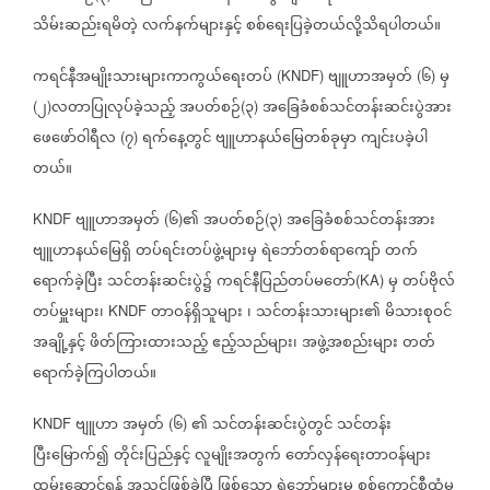
သိမ်းဆည်းရမိတဲ့
လက်နက်များနှင့်
စစ်ရေးပြခဲ့တယ်လို့သိရပါတယ်။
ကရင်နီအမျိုးသားများကာကွယ်ရေးတပ်
ဗျူဟာအမှတ်
၆
မှ
(KNDF)
(
)
၂
လတာပြုလုပ်ခဲ့သည့်
အပတ်စဉ်
၃
အခြေခံစစ်သင်တန်းဆင်းပွဲအား
(
)
(
)
ဖေဖော်ဝါရီလ
၇
ရက်နေ့တွင်
ဗျူဟာနယ်မြေတစ်ခုမှာ
ကျင်းပခဲ့ပါ
(
)
တယ်။
ဗျူဟာအမှတ်
၆
၏
အပတ်စဉ်
၃
အခြေခံစစ်သင်တန်းအား
KNDF
(
)
(
)
ဗျူဟာနယ်မြေရှိ
တပ်ရင်းတပ်ဖွဲ့များမှ
ရဲဘော်တစ်ရာကျော်
တက်
ရောက်ခဲ့ပြီး
သင်တန်းဆင်းပွဲ၌
ကရင်နီပြည်တပ်မတော်
မှ
တပ်ဗိုလ်
(KA)
တပ်မှူးများ၊
တာဝန်ရှိသူများ
၊
သင်တန်းသားများ၏
မိသားစုဝင်
KNDF
အချို့နှင့်
ဖိတ်ကြားထားသည့်
ဧည့်သည်များ၊
အဖွဲ့အစည်းများ
တတ်
ရောက်ခဲ့ကြပါတယ်။
ဗျူဟာ
အမှတ်
၆
၏
သင်တန်းဆင်းပွဲတွင်
သင်တန်း
KNDF
(
)
ပြီးမြောက်၍
တိုင်းပြည်နှင့်
လူမျိုးအတွက်
တော်လှန်ရေးတာဝန်များ
ထမ်း
ဆောင်ရန်
အသင့်ဖြစ်ခဲ့ပြီ
ဖြစ်သော
ရဲဘော်များမှ
စစ်ကောင်စီထံမှ