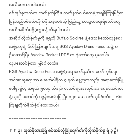
အသိပေးထားပါတယ်။
စစ်အုပ်စုဘက်က
လက်နက်ကြီး၊
လက်နက်ငယ်တွေနဲ့
အချိန်ကြာမြင့်စွာ
ပြန်လည်ပစ်ခတ်တိုက်ခိုက်ခဲ့ပေမယ့်
ပြည်သူ့ကာကွယ်ရေးရဲဘော်တွေ
အထိအခိုက်မရှိခဲ့ဘူးလို့
သိရပါတယ်။
အဆိုပါတိုက်ခိုက်မှုကို
ရွှေဘို
နဲ့
ဒေသခံတော်လှန်ရေး
Buffalo Soldires
အဖွဲ့တွေရဲ့
ဖိတ်ကြားချက်အရ
အဖွဲ့က
BGS Ayadaw Drone Force
ဦးဆောင်ပြီး
က
ရဲဘော်တွေ
ပူးပေါင်း
Ayadaw Rocket LPDF
လုပ်ဆောင်ခဲ့တာ
ဖြစ်ပါတယ်။
အဖွဲ့နဲ့
အရာတော်နယ်က
တော်လှန်ရေး
BGS Ayadaw Drone Force
အင်အားစုတွေဟာ
ဖေဖော်ဝါရီလ
၇
ရက်
နေ့ညကလည်း
အရာတော်မြို့
ပေါ်မှာရှိတဲ့
အမှတ်
၅၀၀၄
သံချပ်ကာတပ်ရင်းအတွင်းက
ရေစင်ကင်းတဲ
နဲ့
လူပျို
ဆောင်ကို
ဒရုန်းအသုံးပြုပြီး
၁၂ဝ
မမ
လက်လုပ်ဗုံးသီး
၂
လုံး
ကြဲချတိုက်ခိုက်ခဲ့ပါသေးတယ်။
========================
၃။
အုတ်ဖိုတာဆုံရှိ
စစ်တပ်လုံခြုံရေးဂိတ်ကိုတိုက်ခိုက်မှု
ရဲ
၃
ဦး
🚩🚩