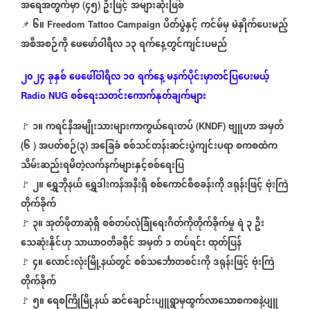
အရေအတွက်မှာ
၄၅
ဦးဖြင့်
အများဆုံးဖြစ်
(
)
၆။
ပိတ်ပွဲနှင့်
ကင်မ်မှ
မဲနှိုက်ပေးမည့်
📌
Freedom Tattoo Campaign
အစီအစဉ်ကို
ဖေဖော်ဝါရီလ
၁၃
ရက်နေ့တွင်ကျင်းပမည်
၂၀၂၄
ခုနှစ်
ဖေဖေါ်ဝါရီလ
၁၀
ရက်နေ့
မနက်ပိုင်းမှာတင်ပြပေးမယ့်
စစ်ရေးသတင်းကောက်နုတ်ချက်များ
Radio NUG
၁။
ကရင်နီအမျိုးသားများကာကွယ်ရေးတပ်
ဗျူဟာ
အမှတ်
🚩
(KNDF)
၆
အပတ်စဉ်
၃
အခြေခံ
စစ်သင်တန်းဆင်းပွဲကျင်းပရာ
စကစထံက
(
)
(
)
သိမ်းဆည်းရမိတဲ့လက်နက်များနှင့်စစ်ရေးပြ
၂။
ရွှေဘိုနယ်
ရွှေဒါးကန်အနီးရှိ
စစ်ကောင်စီစခန်းကို
ဒရုန်းဖြင့်
ဗုံးကြဲ
🚩
တိုက်ခိုက်
၃။
အုတ်ဖိုတာဆုံရှိ
စစ်တပ်လုံခြုံရေးဂိတ်ကိုတိုက်ခိုက်မှု
ရဲ
၃
ဦး
🚩
သေဆုံးနိုင်ဟု
သာယာဝတီခရိုင်
အမှတ်
၁
တပ်ရင်း
ထုတ်ပြန်
၄။
လောင်းလုံးမြို့နယ်တွင်
စစ်သင်္ဘောတစင်းကို
ဒရုန်းဖြင့်
ဗုံးကြဲ
🚩
တိုက်ခိုက်
၅။
ရေစကြိုမြို့နယ်
ဆင်ချောင်းပျူရွာမှထွက်လာသောစကစနဲ့ပျူ
🚩