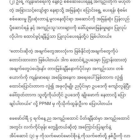
၂
ဦးရဲ့
ကျန်းမာရေးကို
နေ့စဉ်
စစ်ဆေးပေးရန်နဲ့
အကျဉ်းတိုက်
မဟုတ်
(
)
တဲ့
အခြားသင့်လျော်စွာ
နေရာသို့
အမြန်ဆုံး
ပြောင်းရွေ့
ပေးရန်၊
စုံစမ်း
စစ်ဆေးမှု
ပြီးဆုံးတာနဲ့
မူလနေထိုင်ရာ
အဆောင်ကို
အမြန်ဆုံး
ပြန်လည်
ပို့ဆောင်ရန်
နှင့်
အကျဉ်းသူ
သားများကို
ခေါ်ယူမေးမြန်းမှုများ
ပြုလုပ်
/
လိုပါက
ထောင်ဖွင့်ချိန်၌သာ
ပြုလုပ်ပေးရန်တို့ပဲ
ဖြစ်ပါတယ်။
တောင်းဆိုတဲ့
အချက်တွေအားလုံးက
ဖြစ်နိုင်တဲ့အချက်တွေကိုပဲ
“
တောင်းထားတာ
ဖြစ်ပါတယ်၊
ဒါက
ထောင်ရဲ့ဥပဒေမှာ
ပြဌာန်းထားတဲ့
အချက်တွေပဲပေါ့နော်၊
တားမြစ်ချိန်နောက်ပိုင်းမှာ
အကျဉ်းသား
တစ်
ယောက်ကို
ကျန်းမာရေး
အခြေအနေက
အရေးပေါ်ဖြစ်တာက
လွဲ၍
ထောင်ပြောင်းတာက
လွဲ၍
အခုလိုမျိုး
ညပိုင်းမှာ
ဥပဒေကို
ကျော်လွန်ပြီး
ခေါ်ထုတ်တာက
သူတို့ကိုယ်တိုင်
ဥပဒေကို
ချိုးဖောက်
နေတာလို့
ပြော
ချင်ပါတယ်။
လို့
မှ
ကိုသိုက်ထွန်းဦးက
ပြောပါတယ်။
”
PPNM
ဖေဖော်ဝါရီ
၄
ရက်နေ့
ည
အကျဉ်းထောင်
ပိတ်ချိန်ထဲမှာ
အကျဉ်းထောင်
အတွင်း
လက်ကိုင်ဖုန်း
တွေ့ရှိတယ်ဆိုတဲ့
အကြောင်းပြချက်နဲ့
အိပ်ဆောင်
၃
မှ
ကိုသက်မောင်မောင်စိုးနဲ့
ကိုသက်ဇော်တို့
နှစ်ဦးကို
လာ
(
)