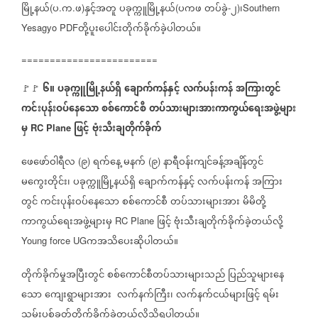
မြို့နယ်
ပ
က
ဖ
နှင့်အတူ
ပခုက္ကူမြို့နယ်
ပကဖ
တပ်ခွဲ
၂
၊
(
.
.
)
(
-
)
Southern
တို့ပူးပေါင်းတိုက်ခိုက်ခဲ့ပါတယ်။
Yesagyo PDF
========================
၆။
ပခုက္ကူမြို့နယ်ရှိ
ချောက်ကန်နှင့်
လက်ပန်းကန်
အကြားတွင်
🚩🚩
ကင်းပုန်းဝပ်နေသော
စစ်ကောင်စီ
တပ်သားများအားကာကွယ်ရေးအဖွဲ့များ
မှ
ဖြင့်
ဗုံးသီးချတိုက်ခိုက်
RC Plane
ဖေဖော်ဝါရီလ
၉
ရက်နေ့
မနက်
၉
နာရီဝန်းကျင်ခန့်အချိန်တွင်
(
)
(
)
မကွေးတိုင်း၊
ပခုက္ကူမြို့နယ်ရှိ
ချောက်ကန်နှင့်
လက်ပန်းကန်
အကြား
တွင်
ကင်းပုန်းဝပ်နေသော
စစ်ကောင်စီ
တပ်သားများအား
မိမိတို့
ကာကွယ်ရေးအဖွဲ့များမှ
ဖြင့်
ဗုံးသီးချတိုက်ခိုက်ခဲ့တယ်လို့
RC Plane
ကအသိပေးဆိုပါတယ်။
Young force UG
တိုက်ခိုက်မှုအ
ပြီးတွင်
စစ်ကောင်စီတပ်သားများသည်
ပြည်သူများနေ
သော
ကျေးရွာများအား
လက်နက်ကြီး၊
လက်နက်ငယ်များဖြင့်
ရမ်း
သမ်းပစ်ခတ်တိုက်ခိုက်ခဲ့တယ်လို့သိရပါတယ်။