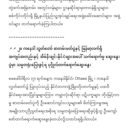
အစည်းအဝေးသို့
အမြဲတမ်းအတွင်းဝန်များ၊
ဒုတိယအတွင်းဝန်များ၊
တွဲဖက်အမြဲတမ်း
အတွင်းဝန်များ၊
ဌာနဆိုင်ရာမှတာဝန်ရှိသူများ၊
စစ်ကိုင်းတိုင်းရှိ
မြို့နယ်ပြည်သူ့အုပ်ချုပ်ရေးအဖွဲ့ခေါင်းဆောင်များ၊
အဖွဲ့
ဝင်များ
တက်ရောက်ခဲ့ကြပါတယ်။
========================
၂။
ကနေဒါ
လွှတ်တော်
စာတမ်းဖတ်ပွဲနှင့်
မြန်မာ့လက်ရှိ
📌📌
အကျပ်အတည်းနှင့်
အိမ်နီးချင်းနိုင်ငံများအပေါ်
သက်ရောက်မှု
ဆွေးနွေး
ပွဲမှာ
သမ္မတရုံးပြောခွင့်ရ
ပုဂ္ဂိုလ်တက်ရောက်ဆွေးနွေး
ဖေဖေါ်ဝါရီလ
၇
ရက်နေ့က
ကနေဒါနိုင်ငံ၊
မြို့
၊
ကနေဒါ
(
)
Ottawa
လွှတ်တော်၌
ပြုလုပ်သည့်
နိုင်ငံတကာဖွံ့ဖြိုးတိုးတက်မှုနှင့်
ပထဝီ
နိုင်ငံရေးအားပြိုင်မှုများကြား
ကမ္ဘာလုံးဆိုင်ရာ
ပဋိပက္ခများ
တိုးမြင့်လာ
မှု
စာတမ်းဖတ်ပွဲကို
ဦးဆောင်ကျင်းပသူများ၏
ဖိတ်ကြားမှုအရ
အမျိုးသားညီညွတ်ရေးအစိုးရ
သမ္မတရုံးပြောရေးဆိုခွင့်ရှိသူ
ဦးကျော်
ဇော်တက်ရောက်ဆွေးနွေးခဲ့တယ်လို့သတင်းရရှိပါတယ်။