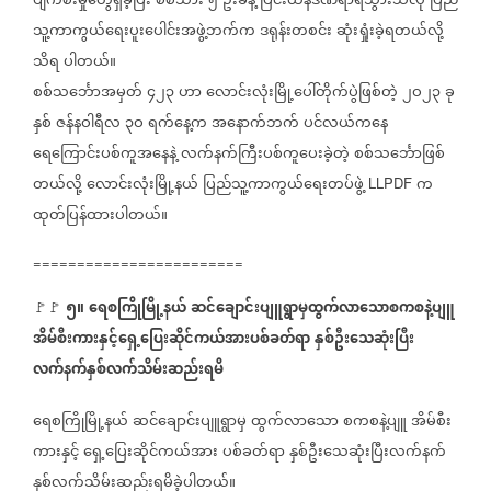
ပျက်စီးမှုတွေရှိခဲ့ပြီး
စစ်သား
၅
ဦးခန့်
ပြင်းထန်ဒဏ်ရာရသွားသလို
ပြည်
သူ့ကာကွယ်ရေးပူးပေါင်းအဖွဲ့ဘက်က
ဒရုန်းတစင်း
ဆုံးရှုံးခဲ့ရတယ်လို့
သိရ
ပါတယ်။
စစ်သင်္ဘောအမှတ်
၄၂၃
ဟာ
လောင်းလုံးမြို့ပေါ်တိုက်ပွဲဖြစ်တဲ့
၂ဝ၂၃
ခု
နှစ်
ဇန်နဝါရီလ
၃ဝ
ရက်နေ့က
အနောက်ဘက်
ပင်လယ်ကနေ
ရေကြောင်းပစ်ကူအနေနဲ့
လက်နက်ကြီးပစ်ကူပေးခဲ့တဲ့
စစ်သင်္ဘောဖြစ်
တယ်လို့
လောင်းလုံးမြို့နယ်
ပြည်သူ့ကာကွယ်ရေးတပ်ဖွဲ့
က
LLPDF
ထုတ်ပြန်ထားပါတယ်။
========================
၅။
ရေစကြိုမြို့နယ်
ဆင်ချောင်းပျူရွာမှထွက်လာသောစကစနဲ့ပျူ
🚩🚩
အိမ်စီးကားနှင့်ရှေ့ပြေးဆိုင်ကယ်အားပစ်ခတ်ရာ
နှစ်ဦးသေဆုံးပြီး
လက်နက်နှစ်လက်သိမ်းဆည်းရမိ
ရေစကြိုမြို့နယ်
ဆင်ချောင်းပျူရွာမှ
ထွက်လာသော
စကစနဲ့ပျူ
အိမ်စီး
ကားနှင့်
ရှေ့ပြေးဆိုင်ကယ်အား
ပစ်ခတ်ရာ
နှစ်ဦးသေဆုံးပြီးလက်နက်
နှစ်လက်သိမ်းဆည်းရမိခဲ့ပါတယ်။