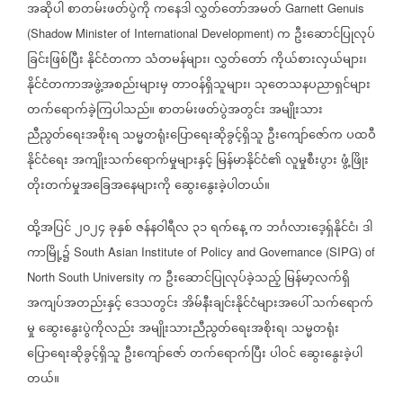
အဆိုပါ
စာတမ်းဖတ်ပွဲကို
ကနေဒါ
လွှတ်တော်အမတ်
Garnett Genuis
က
ဦးဆောင်ပြုလုပ်
(Shadow Minister of International Development)
ခြင်းဖြစ်ပြီး
နိုင်ငံတကာ
သံတမန်များ၊
လွှတ်တော်
ကိုယ်စားလှယ်များ၊
နိုင်ငံတကာအဖွဲ့အစည်းများမှ
တာဝန်ရှိသူများ၊
သုတေသနပညာရှင်များ
တက်ရောက်ခဲ့ကြပါသည်။
စာတမ်းဖတ်ပွဲအတွင်း
အမျိုးသား
ညီညွတ်ရေးအစိုးရ
သမ္မတရုံးပြောရေးဆိုခွင့်ရှိသူ
ဦးကျော်ဇော်က
ပထဝီ
နိုင်ငံရေး
အကျိုးသက်ရောက်မှုများနှင့်
မြန်မာနိုင်ငံ၏
လူမှုစီးပွား
ဖွံ့ဖြိုး
တိုးတက်မှုအခြေအနေများကို
ဆွေးနွေးခဲ့ပါတယ်။
ထို့အပြင်
၂၀၂၄
ခုနှစ်
ဇန်နဝါရီလ
၃၁
ရက်နေ့
က
ဘင်္ဂလားဒေ့ရှ်နိုင်ငံ၊
ဒါ
ကာမြို့၌
South Asian Institute of Policy and Governance (SIPG) of
က
ဦးဆောင်ပြုလုပ်ခဲ့သည့်
မြန်မာ့လက်ရှိ
North South University
အကျပ်အတည်းနှင့်
ဒေသတွင်း
အိမ်နီးချင်းနိုင်ငံများအပေါ်
သက်ရောက်
မှု
ဆွေးနွေးပွဲကိုလည်း
အမျိုးသားညီညွတ်ရေးအစိုးရ၊
သမ္မတရုံး
ပြောရေးဆိုခွင့်ရှိသူ
ဦးကျော်ဇော်
တက်ရောက်ပြီး
ပါဝင်
ဆွေးနွေးခဲ့ပါ
တယ်။