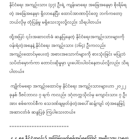
နိုင်ငံရေး
အကျဉ်းသား
၄၇
ဦးရဲ့
ကျန်းမာရေး
အခြေအနေမှာ
စိုးရိမ်ရ
(
)
တဲ့
အခြေအနေမှာ
ရှိလာနေပြီး
ထောင်အာဏာပိုင်တွေ
ဘက်ကတော့
ဘယ်လိုမှ
တုံပြန်မှု
မရှိသေးဘူးလို့လည်း
သိရပါတယ်။
ထို့အပြင်
၎င်းအဆာငတ်ခံ
ဆန္ဒပြနေတဲ့
နိုင်ငံရေးအကျဉ်းသားများကို
ဝန်းရံတဲ့အနေနဲ့
နိုင်ငံရေး
အကျဉ်းသား
၁၆၄
ဦးကလည်း
(
)
အကျဉ်းထောင်မှပေးတဲ့
အစားအသောက်များကို
စားသုံးခြင်း
မပြုဘဲ
သပိတ်မှောက်ကာ
တောင်းဆိုမှုမှာ
ပူးပေါင်းပါဝင်နေတယ်လို့လည်း
သိရ
ပါတယ်။
ကျိုက်မရော
အကျဉ်းထောင်မှ
နိုင်ငံရေး
အကျဉ်းသားများဟာ
၂၀၂၂
ခုနှစ်
ဒီဇင်ဘာလ
၇
ရက်
ကလည်း
ဒဂုံတက္ကသိုလ်မှ
ကျောင်းသား
၇
ဦး
အား
စစ်ကောင်စီက
သေဒဏ်ချမှတ်ခဲ့တဲ့အပေါ်
ဆန့်ကျင်
တဲ့အနေဖြင့်
အဆာငတ်ခံ
ဆန္ဒပြခဲ့
ကြပါသေးတယ်။
========================
📌📌
(
)