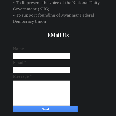
• To Represent the voice of the National Unity
Government (NUG)
• To support founding of Myanmar Federal
Democracy Union
EMail Us
Name
Email
*
Message
*