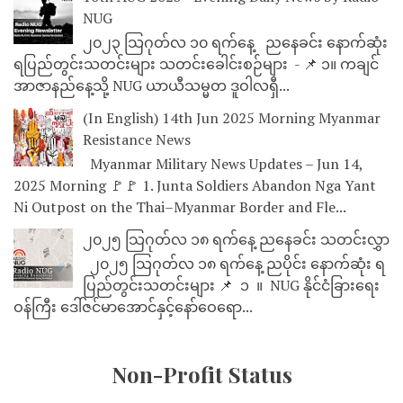
NUG
၂၀၂၃ သြဂုတ်လ ၁၀ ရက်နေ့ ညနေခင်း နောက်ဆုံး
ရပြည်တွင်းသတင်းများ သတင်းခေါင်းစဉ်များ - 📌 ၁။ ကချင်
အာဇာနည်နေ့သို့ NUG ယာယီသမ္မတ ဒူဝါလရှီ...
(In English) 14th Jun 2025 Morning Myanmar
Resistance News
Myanmar Military News Updates – Jun 14,
2025 Morning 🚩🚩 1. Junta Soldiers Abandon Nga Yant
Ni Outpost on the Thai–Myanmar Border and Fle...
၂၀၂၅ သြဂုတ်လ ၁၈ ရက်နေ့ ညနေခင်း သတင်းလွှာ
၂၀၂၅ သြဂုတ်လ ၁၈ ရက်နေ့ ညပိုင်း နောက်ဆုံး ရ
ပြည်တွင်းသတင်းများ 📌 ⁨⁨⁨⁨ ၁ ⁨ ။ ⁨ NUG နိုင်ငံခြားရေး
ဝန်ကြီး ဒေါ်ဇင်မာအောင်နှင့်နော်ဝေရော...
Non-Profit Status