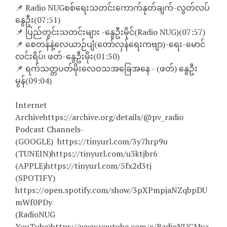
📌 Radio NUGစစ်ရေးသတင်းကောက်နုတ်ချက်-လွတ်လပ်
နွေဦး(07:51)
📌 ပြည်တွင်းသတင်းများ -နွေဦးမိုင်(Radio NUG)(07:57)
📌 စေတန်နဲ့လေယာဉ်ပျံ(တော်လှန်ရေးကဗျာ)-ရေး-မောင်
လင်းရိပ်၊ ဖတ်-နွေဦးမိုး(01:30)
📌 ရက်သတ္တပတ်မိုးလေဝသအခြေအနေ - (ဖတ်) နွေဦး
မွန်(09:04)
Internet
Archivehttps://archive.org/details/@pv_radio
Podcast Channels-
(GOOGLE) https://tinyurl.com/3y7hrp9u
(TUNEIN)https://tinyurl.com/u3ktjbr6
(APPLE)https://tinyurl.com/5fx2d3tj
(SPOTIFY)
https://open.spotify.com/show/3pXPmpjaNZqbpDU
mWf0PDy
(RadioNUG
YouTube)https://www.youtube.com/c/RadioNUGMya