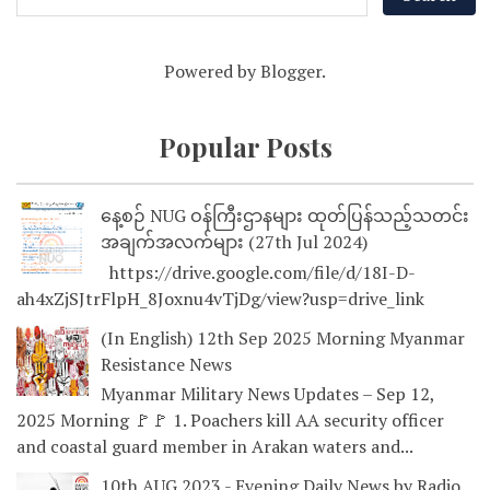
Powered by
Blogger
.
Popular Posts
နေ့စဉ် NUG ဝန်ကြီးဌာနများ ထုတ်ပြန်သည့်သတင်း
အချက်အလက်များ (27th Jul 2024)
https://drive.google.com/file/d/18I-D-
ah4xZjSJtrFlpH_8Joxnu4vTjDg/view?usp=drive_link
(In English) 12th Sep 2025 Morning Myanmar
Resistance News
Myanmar Military News Updates – Sep 12,
2025 Morning 🚩🚩 1. Poachers kill AA security officer
and coastal guard member in Arakan waters and...
10th AUG 2023 - Evening Daily News by Radio