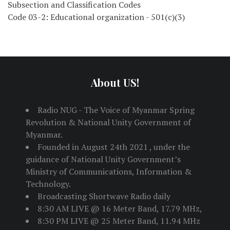
Subsection and Classification Codes
Code 03-2: Educational organization - 501(c)(3)
About US!
Radio NUG - The Voice of Myanmar Spring
Revolution & National Unity Government of
Myanmar.
Founded in August 24th 2021 , under the
guidance of National Unity Government’s
Ministry of Communications, Information &
Technology.
Broadcasting Shortwave Radio daily
8:30 AM LIVE @ 16 Meter Band, 17.79 MHz,
8:30 PM LIVE @ 25 Meter Band, 11.94 MHz