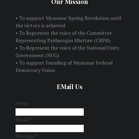
Our Mission
• To support Myanmar Spring Revolution until
the victory is achieved
• To Represent the voice of the Committee
Representing Pyidaungsu Hluttaw (CRPH)
• To Represent the voice of the National Unity
Government (NUG)
• To support founding of Myanmar Federal
Democracy Union
EMail Us
Name
Email
*
Message
*