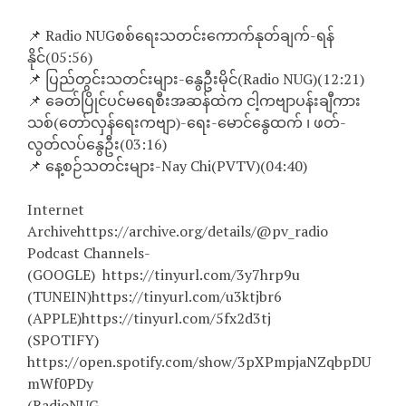
📌 Radio NUGစစ်ရေးသတင်းကောက်နုတ်ချက်-ရန်
နိုင်(05:56)
📌 ပြည်တွင်းသတင်းများ-နွေဦးမိုင်(Radio NUG)(12:21)
📌 ခေတ်ပြိုင်ပင်မရေစီးအဆန်ထဲက ငါ့ကဗျာပန်းချီကား
သစ်(တော်လှန်ရေးကဗျာ)-ရေး-မောင်နွေထက် ၊ ဖတ်-
လွတ်လပ်နွေဦး(03:16)
📌 နေ့စဉ်သတင်းများ-Nay Chi(PVTV)(04:40)
Internet
Archivehttps://archive.org/details/@pv_radio
Podcast Channels-
(GOOGLE) https://tinyurl.com/3y7hrp9u
(TUNEIN)https://tinyurl.com/u3ktjbr6
(APPLE)https://tinyurl.com/5fx2d3tj
(SPOTIFY)
https://open.spotify.com/show/3pXPmpjaNZqbpDU
mWf0PDy
(RadioNUG