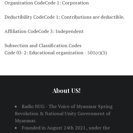
Organization CodeCode 1: Corporation
Deductibility CodeCode 1: Contributions are deductible.
Affiliation CodeCode 3: Independent
Subsection and Classification Codes
Code 03-2: Educational organization - 501(c)(3)
About US!
Radio NUG - The Voice of Myanmar Spring
Revolution & National Unity Government of
Myanmar.
Founded in August 24th 2021 , under the