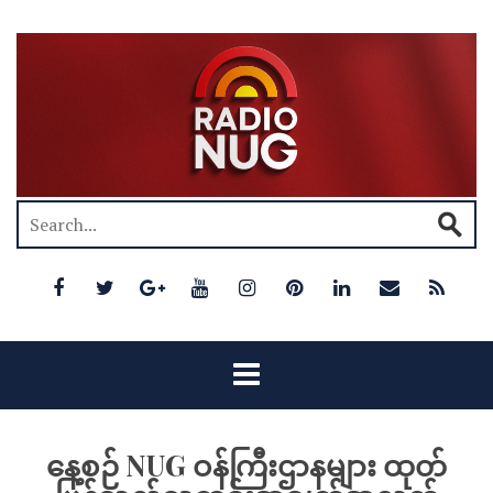
နေ့စဉ် NUG ဝန်ကြီးဌာနများ ထုတ်