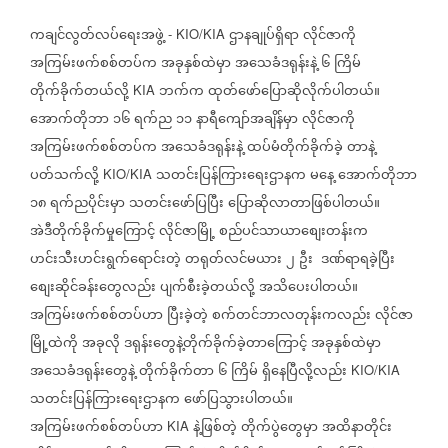
ကချင်လွတ်လပ်ရေးအဖွဲ့
ဌာနချုပ်ရှိရာ
လိုင်ဇာကို
- KIO/KIA
အကြမ်းဖက်စစ်တပ်က
အခုနှစ်ထဲမှာ
အသေခံဒရုန်းနဲ့
၆
ကြိမ်
တိုက်ခိုက်တယ်လို့
ဘက်က
ထုတ်ဖော်ပြောဆိုလိုက်ပါတယ်။
KIA
အောက်တိုဘာ
၁၆
ရက်ည
၁၁
နာရီကျော်အချိန်မှာ
လိုင်ဇာကို
အကြမ်းဖက်စစ်တပ်က
အသေခံဒရုန်းနဲ့
ထပ်မံတိုက်ခိုက်ခဲ့
တာနဲ့
ပတ်သက်လို့
သတင်းပြန်ကြားရေးဌာနက
မနေ့
အောက်တိုဘာ
KIO/KIA
၁၈
ရက်ညပိုင်းမှာ
သတင်းဖော်ပြပြီး
ပြောဆိုလာတာဖြစ်ပါတယ်။
အဲဒီတိုက်ခိုက်မှုကြောင့်
လိုင်ဇာမြို့
စည်ပင်သာယာစျေးတန်းက
ဟင်းသီးဟင်းရွက်ရောင်းတဲ့
တရုတ်လင်မယား
၂
ဦး
ဒဏ်ရာရခဲ့ပြီး
စျေးဆိုင်ခန်းတွေလည်း
ပျက်စီးခဲ့တယ်လို့
အသိပေးပါတယ်။
အကြမ်းဖက်စစ်တပ်ဟာ
ပြီးခဲ့တဲ့
စက်တင်ဘာလတုန်းကလည်း
လိုင်ဇာ
မြို့ထဲကို
အခုလို
ဒရုန်းတွေနဲ့တိုက်ခိုက်ခဲ့တာကြောင့်
အခုနှစ်ထဲမှာ
အသေခံဒရုန်းတွေနဲ့
တိုက်ခိုက်တာ
၆
ကြိမ်
ရှိနေပြီလို့လည်း
KIO/KIA
သတင်းပြန်ကြားရေးဌာနက
ဖော်ပြသွားပါတယ်။
အကြမ်းဖက်စစ်တပ်ဟာ
နဲ့ဖြစ်တဲ့
တိုက်ပွဲတွေမှာ
အထိနာတိုင်း
KIA