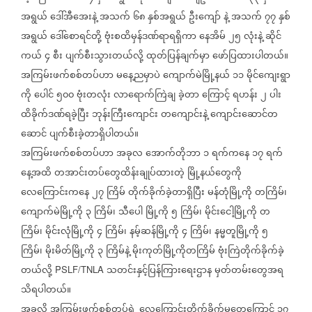
အရွယ်
ဒေါ်အီအေးနဲ့
အသက်
၆၈
နှစ်အရွယ်
ဦးကျော်
နဲ့
အသက်
၇၇
နှစ်
အရွယ်
ဒေါ်စောရင်တို့
ဗုံးစထိမှန်ဒဏ်ရာရရှိကာ
နေအိမ်
၂၅
လုံးနဲ့
ဆိုင်
ကယ်
၄
စီး
ပျက်စီးသွားတယ်လို့
ထုတ်ပြန်ချက်မှာ
ဖော်ပြထားပါတယ်။
အကြမ်းဖက်စစ်တပ်ဟာ
မနေ့ညမှာပဲ
ကျောက်မဲမြို့နယ်
၁၁
မိုင်ကျေးရွာ
ကို
ပေါင်
၅၀၀
ဗုံးတလုံး
လာရောက်ကြဲချ
ခဲ့တာ
ကြောင့်
ရဟန်း
၂
ပါး
ထိခိုက်ဒဏ်ရခဲ့ပြီး
ဘုန်းကြီးကျောင်း
တကျောင်းနဲ့
ကျောင်းဆောင်တ
ဆောင်
ပျက်စီးခဲ့တာရှိပါတယ်။
အကြမ်းဖက်စစ်တပ်ဟာ
အခုလ
အောက်တိုဘာ
၁
ရက်ကနေ
၁၇
ရက်
နေ့အထိ
တအာင်းတပ်တွေထိန်းချုပ်ထားတဲ့
မြို့နယ်တွေကို
လေကြောင်းကနေ
၂၇
ကြိမ်
တိုက်ခိုက်ခဲ့တာရှိပြီး
မန်တုံမြို့ကို
တကြိမ်၊
ကျောက်မဲမြို့ကို
၃
ကြိမ်၊
သီပေါ
မြို့ကို
၅
ကြိမ်၊
မိုင်းငေါ့မြို့ကို
တ
ကြိမ်၊
မိုင်းလုံမြို့ကို
၄
ကြိမ်၊
နမ့်ဆန်မြို့ကို
၄
ကြိမ်၊
နမ္မတူမြို့ကို
၅
ကြိမ်၊
မိုးမိတ်မြို့ကို
၃
ကြိမ်နဲ့
မိုးကုတ်မြို့ကိုတကြိမ်
ဗုံးကြဲတိုက်ခိုက်ခဲ့
တယ်လို့
သတင်းနှင့်ပြန်ကြားရေးဌာန
မှတ်တမ်းတွေအရ
PSLF/TNLA
သိရပါတယ်။
အခုလို
အကြမ်းဖက်စစ်တပ်ရဲ့
လေကြောင်းတိုက်ခိုက်မှုတွေကြောင့်
၁၇