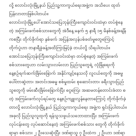
လို့
လောင်းလုံးမြို့နယ်
ပြည်သူ့ကာကွယ်ရေးအဖွဲ့က
အသိပေး
ထုတ်
ပြန်လာတာဖြစ်ပါတယ်။
လောင်းလုံးမြို့ပေါ်
အောင်သပြေဘုန်းကြီးကျောင်းဝင်းထဲမှာ
တပ်စွဲနေ
တဲ့
အကြမ်းဖက်စစ်သားတွေကို
အဲဒီနေ့
မနက်
၅
နာရီ
၁၅
မိနစ်ခန့်အချိန်
ကစပြီး
တိုက်ခိုက်ရာ
နှစ်ဖက်
အပြန်အလှန်ပစ်ခတ်မှုတွေကြောင့်
တိုက်ပွဲဟာ
တနာရီခွဲခန့်အထိကြာမြင့်ခဲ့
တယ်လို့
သိရပါတယ်။
အောင်သပြေဘုန်းကြီးကျောင်းဝင်းထဲမှာ
တပ်စွဲနေတဲ့
အကြမ်းဖက်
စစ်သားတွေဟာ
လမ်းသွားလမ်းလာ
ပြည်သူတွေရဲ့
လုံခြုံရေးကို
နေ့စဉ်ရက်ဆက်ခြိမ်းခြောက်
အနိုင်ကျင့်နေသလို
လူငယ်တွေကို
အဓမ္မ
ပေါ်တာဆွဲတာ၊
အတင်းအဓမ္မ
စစ်မှုထမ်း
စုဆောင်းတာ၊
ခရီးသွားပြည်
သူတွေကို
ဖမ်းဆီးခြိမ်းခြောက်ပြီး
ငွေကြေး
အဆမတန်တောင်းခံတာ
စ
တဲ့
အကြမ်းဖက်လုပ်ရပ်တွေ
နေ့စဉ်ကျူးလွန်နေတာကြောင့်
တိုက်ခိုက်ခဲ့
တာလို့
လောင်းလုံးမြို့နယ်
ပြည်သူ့ကာကွယ်ရေး
အဖွဲ့က
ရှင်းပြပါတယ်။
အခုလို
ပြည်သူလူထုကို
ရန်သူသဖွယ်သဘောထားပြီး
အကြမ်းဖက်
လုပ်ငန်းတွေ
လုပ်ဆောင်နေတဲ့
အကြမ်းဖက်စစ်သား
တွေကို
တိုက်ခိုက်
ရာမှာ
စစ်သား
၂
ဦးသေဆုံးပြီး
ဒဏ်ရာသူ
၇
ဦးထဲက
၂
ဦးဟာ
ဒဏ်ရာ