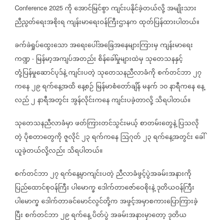
ကို
အောင်မြင်စွာ
ကျင်းပနိုင်ခဲ့တယ်လို့
အမျိုးသား
Conference 2025
ညီညွတ်ရေးအစိုးရ
ကျန်းမာရေးဝန်ကြီးဌာနက
ထုတ်ပြန်ထားပါတယ်။
ခက်ခဲရှုပ်ထွေးသော
အရေးပေါ်အခြေအနေများကြားမှ
ကျန်းမာရေး
ကဏ္ဍ
မြန်မာ့အကျပ်အတည်း
စိန်ခေါ်မှုများထဲမှ
သုတေသနနှင့်
-
တုံ့ပြန်မှုဆောင်ပုဒ်နဲ့
ကျင်းပတဲ့
သုတေသနညီလာခံကို
စက်တင်ဘာ
၂၇
ကနေ
၂၉
ရက်နေ့အထိ
နေ့စဉ်
မြန်မာစံတော်ချိန်
မနက်
၁၀
နာရီကနေ
နေ့
လည်
၂
နာရီအတွင်း
အွန်လိုင်းကနေ
ကျင်းပခဲ့တာလို့
သိရပါတယ်။
သုတေသနညီလာခံမှာ
ဖတ်ကြားတင်သွင်းမယ့်
စာတမ်းတွေနဲ့
ပြသလို
တဲ့
ပိုစတာတွေကို
ဇူလိုင်
၂၃
ရက်ကနေ
ဩဂုတ်
၂၃
ရက်နေ့အတွင်း
ခေါ်
ယူခဲ့တယ်လို့လည်း
သိရပါတယ်။
စက်တင်ဘာ
၂၇
ရက်နေ့မှာကျင်းပတဲ့
ညီလာခံဖွင့်ပွဲအခမ်းအနားကို
ပြည်ထောင်စုဝန်ကြီး
ပါမောက္ခ
ဒေါက်တာဇော်ဝေစိုးနဲ့
ဒုတိယဝန်ကြီး
ပါမောက္ခ
ဒေါက်တာခင်မောင်လွင်တို့က
အဖွင့်အမှာစကားပြောကြားခဲ့
ပြီး
စက်တင်ဘာ
၂၉
ရက်နေ့
ပိတ်ပွဲ
အခမ်းအနားမှာတော့
ဒုတိယ