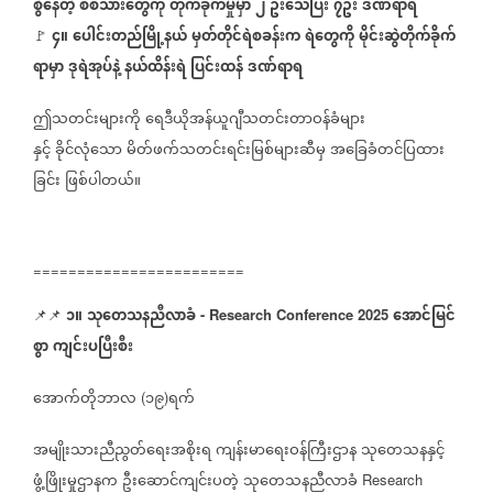
စွဲနေတဲ့
စစ်သားတွေကို
တိုက်ခိုက်မှုမှာ
၂
ဦးသေပြီး
၇ဦး
ဒဏ်ရာရ
၄။
ပေါင်းတည်မြို့နယ်
မှတ်တိုင်ရဲစခန်းက
ရဲတွေကို
မိုင်းဆွဲတိုက်ခိုက်
⁨⁨⁨⁨⁨⁨⁨⁨⁨⁨⁨⁨⁨
🚩
ရာမှာ
ဒုရဲအုပ်နဲ့
နယ်ထိန်းရဲ
ပြင်းထန်
ဒဏ်ရာရ
ဤသတင်းများကို
ရေဒီယိုအန်ယူဂျီသတင်းတာဝန်ခံများ
နှင့်
ခိုင်လုံသော
မိတ်ဖက်သတင်းရင်းမြစ်များဆီမှ
အခြေခံတင်ပြထား
ခြင်း
ဖြစ်ပါတယ်။
========================
၁။
သုတေသနညီလာခံ
အောင်မြင်
📌📌 ⁨⁨⁨⁨⁨⁨⁨⁨⁨⁨⁨⁨⁨
⁨⁨
- Research Conference 2025
စွာ
ကျင်းပပြီးစီး
အောက်တိုဘာလ
၁၉
ရက်
(
)
အမျိုးသားညီညွတ်ရေးအစိုးရ
ကျန်းမာရေးဝန်ကြီးဌာန
သုတေသနနှင့်
ဖွံ့ဖြိုးမှုဌာနက
ဦးဆောင်ကျင်းပတဲ့
သုတေသနညီလာခံ
Research