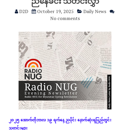
ညနေခင်း သတင်းလွှာ
D2D
October 19, 2025
Daily News
No comments
၂၀၂၅
အောက်တိုဘာလ
၁၉
ရက်နေ့
ညပိုင်း
နောက်ဆုံး
ရပြည်တွင်း
သတင်းများ