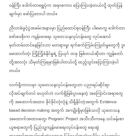
ဝန်ကြီး
ဒေါက်တာရွှေပုံက
အမှာစကား
ပြောကြားခဲ့တယ်လို့
ထုတ်ပြန်
ချက်မှာ
ဖော်ပြထားပါ
တယ်။
ညီလာခံဖွင့်ပွဲအခမ်းအနားမှာ
ပြည်ထောင်စုဝန်ကြီး
ပါမောက္ခ
ဒေါက်တာ
ဇော်ဝေစိုးက
ကျန်းမာရေး
သုတေသနလုပ်ငန်းတွေ
လုပ်ဆောင်
မှတ်တမ်းတင်နေခြင်းဟာ
မတရားမှု၊
ရက်စက်ကြမ်းကြုတ်မှုတွေကို
ဒူး
မထောက်တဲ့၊
ကြံ့ကြံ့ခံနိုင်မှုရဲ့
ပြယုဂ်
တခု
ဖြစ်တယ်ဆိုတာ
ကျွန်တော်
တို့အားလုံး
သိမှတ်ကြရမှာဖြစ်ပါတယ်လို့
ထည့်သွင်းပြောကြားခဲ့ပါ
တယ်။
လက်ရှိကာလမှာ
သုတေသနလုပ်ငန်းတွေဟာ
ပညာရပ်ဆိုင်ရာ
လိုအပ်ချက်တင်
မဟုတ်ဘဲ
လက်ရှိဖြစ်ပွားနေတဲ့
အကြောင်းအရာတွေ
ကို
အထောက်အထား
ခိုင်ခိုင်လုံလုံနဲ့
သိရှိနိုင်တဲ့အတွက်
Evidence-
အတွက်
အကျိုးရှိမှာဖြစ်သလို
သုတေသန
based decision making
အထောက်အထားတွေ၊
အသီးသီးကနေ
သင်ခန်းစာ
Program/ Project
ယူစရာတွေကို
ပြည်သူ့ကျန်းမာရေးလုပ်ငန်းတွေ
ရေးဆွဲ