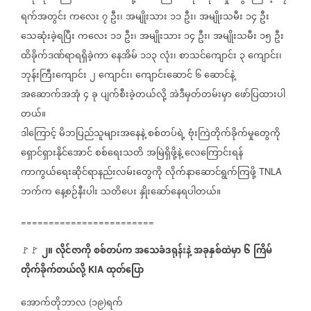
ရက်အတွင်း
ကလေး
၇
ဦး၊
အမျိုးသား
၁၁
ဦး၊
အမျိုးသမီး
၁၄
ဦး
သေဆုံးခဲ့ရပြီး
ကလေး
၁၁
ဦး၊
အမျိုးသား
၁၄
ဦး၊
အမျိုးသမီး
၁၅
ဦး
ထိခိုက်ဒဏ်ရာရရှိခဲ့ကာ
နေအိမ်
၁၁၃
လုံး၊
စာသင်ကျောင်း
၃
ကျောင်း၊
ဘုန်းကြီးကျောင်း
၂
ကျောင်း၊
ကျောင်းဆောင်
၆
ဆောင်နဲ့
အဆောက်အအုံ
၄
ခု
ပျက်စီးခဲ့တယ်လို့
အဲဒီမှတ်တမ်းမှာ
ဖော်ပြထားပါ
တယ်။
ဒါကြောင့်
မိဘပြည်သူများအနေနဲ့
စစ်တပ်ရဲ့
ဗုံးကြဲတိုက်ခိုက်မှုတွေကို
ရှောင်ရှားနိုင်အောင်
စစ်ရေးသတိ
အမြဲရှိဖို့နဲ့
လေကြောင်းရန်
ကာကွယ်ရေးဆိုင်ရာနည်းလမ်းတွေကို
လိုက်နာဆောင်ရွက်ကြဖို့
TNLA
ဘက်က
နေ့စဉ်နီးပါး
သတိပေး
နှိုးဆော်နေရပါတယ်။
========================
၂။
လိုင်ဇာကို
စစ်တပ်က
အသေခံဒရုန်းနဲ့
အခုနှစ်ထဲမှာ
၆
ကြိမ်
🚩🚩 ⁨⁨⁨⁨⁨⁨⁨⁨⁨⁨⁨⁨⁨
⁨
တိုက်ခိုက်တယ်လို့
ထုတ်ပြော
KIA
အောက်တိုဘာလ
၁၉
ရက်
(
)