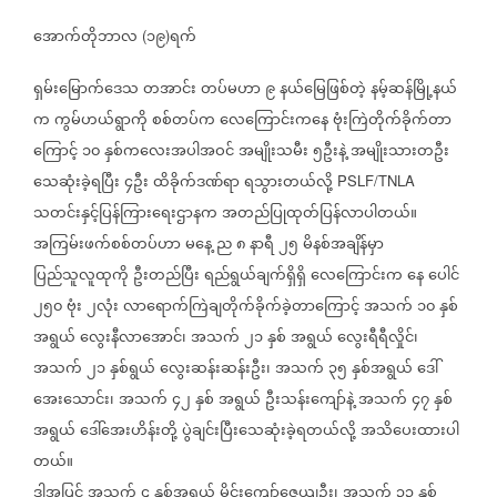
အောက်တိုဘာလ
၁၉
ရက်
(
)
ရှမ်းမြောက်ဒေသ
တအာင်း
တပ်မဟာ
၉
နယ်မြေဖြစ်တဲ့
နမ့်ဆန်မြို့နယ်
က
ကွမ်ဟယ်ရွာကို
စစ်တပ်က
လေကြောင်းကနေ
ဗုံးကြဲတိုက်ခိုက်တာ
ကြောင့်
၁၀
နှစ်ကလေးအပါအဝင်
အမျိုးသမီး
၅ဦးနဲ့
အမျိုးသားတဦး
သေဆုံးခဲ့ရပြီး
၄ဦး
ထိခိုက်ဒဏ်ရာ
ရသွားတယ်လို့
PSLF/TNLA
သတင်းနှင့်ပြန်ကြားရေးဌာနက
အတည်ပြုထုတ်ပြန်လာပါတယ်။
အကြမ်းဖက်စစ်တပ်ဟာ
မနေ့
ည
၈
နာရီ
၂၅
မိနစ်အချိန်မှာ
ပြည်သူလူထုကို
ဦးတည်ပြီး
ရည်ရွယ်ချက်ရှိရှိ
လေကြောင်းက
နေ
ပေါင်
၂၅၀
ဗုံး
၂လုံး
လာရောက်ကြဲချတိုက်ခိုက်ခဲ့တာကြောင့်
အသက်
၁၀
နှစ်
အရွယ်
လွေးနီလာအောင်၊
အသက်
၂၁
နှစ်
အရွယ်
လွေးရီရီလှိုင်၊
အသက်
၂၁
နှစ်ရွယ်
လွေးဆန်းဆန်းဦး၊
အသက်
၃၅
နှစ်အရွယ်
ဒေါ်
အေးသောင်း၊
အသက်
၄၂
နှစ်
အရွယ်
ဦးသန်းကျော်နဲ့
အသက်
၄၇
နှစ်
အရွယ်
ဒေါ်အေးဟိန်းတို့
ပွဲချင်းပြီးသေဆုံးခဲ့ရတယ်လို့
အသိပေးထားပါ
တယ်။
ဒါ့အပြင်
အသက်
၄
နှစ်အရွယ်
မိုင်းကျော်ဇေယျဦး၊
အသက်
၃၃
နှစ်