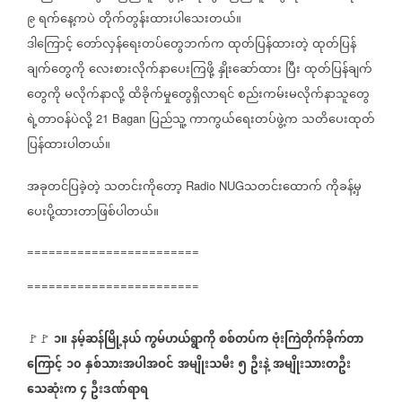
၉
ရက်နေ့ကပဲ
တိုက်တွန်းထားပါသေးတယ်။
ဒါကြောင့်
တော်လှန်ရေးတပ်တွေဘက်က
ထုတ်ပြန်ထားတဲ့
ထုတ်ပြန်
ချက်တွေကို
လေးစားလိုက်နာပေးကြဖို့
နှိုးဆော်ထား
ပြီး
ထုတ်ပြန်ချက်
တွေကို
မလိုက်နာလို့
ထိခိုက်မှုတွေရှိလာရင်
စည်းကမ်းမလိုက်နာသူတွေ
ရဲ့တာဝန်ပဲလို့
ပြည်သူ့
ကာကွယ်ရေးတပ်ဖွဲ့က
သတိပေးထုတ်
21 Bagan
ပြန်ထားပါတယ်။
အခုတင်ပြခဲ့တဲ့
သတင်း‌ကိုတော့
သတင်းထောက်
ကိုခန့်မှ
Radio NUG
ပေးပို့ထားတာဖြစ်ပါတယ်။
========================
========================
၁။
နမ့်ဆန်မြို့နယ်
ကွမ်ဟယ်ရွာကို
စစ်တပ်က
ဗုံးကြဲတိုက်ခိုက်တာ
🚩🚩 ⁨⁨⁨⁨⁨⁨⁨⁨⁨⁨⁨⁨⁨
⁨
ကြောင့်
၁၀
နှစ်သားအပါအဝင်
အမျိုးသမီး
၅
ဦးနဲ့
အမျိုးသားတဦး
သေဆုံးက
၄
ဦးဒဏ်ရာရ