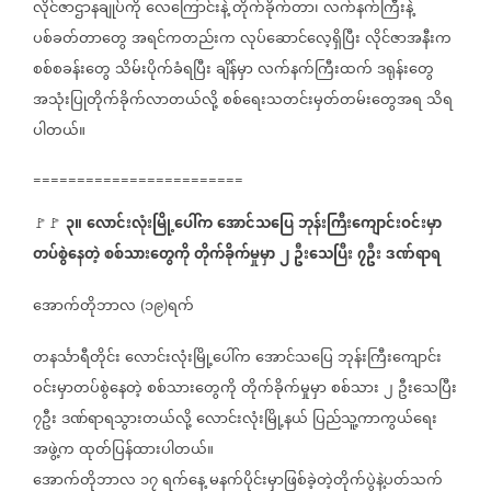
လိုင်ဇာဌာနချုပ်ကို
လေကြောင်းနဲ့
တိုက်ခိုက်တာ၊
လက်နက်ကြီးနဲ့
ပစ်ခတ်တာတွေ
အရင်ကတည်းက
လုပ်ဆောင်လေ့ရှိပြီး
လိုင်ဇာအနီးက
စစ်စခန်းတွေ
သိမ်းပိုက်ခံရပြီး
ချိန်မှာ
လက်နက်ကြီးထက်
ဒရုန်းတွေ
အသုံးပြုတိုက်ခိုက်လာတယ်လို့
စစ်ရေးသတင်းမှတ်တမ်းတွေအရ
သိရ
ပါတယ်။
========================
၃။
လောင်းလုံးမြို့ပေါ်က
အောင်သပြေ
ဘုန်းကြီးကျောင်းဝင်းမှာ
🚩🚩 ⁨⁨⁨⁨⁨⁨⁨⁨⁨⁨⁨⁨⁨
တပ်စွဲနေတဲ့
စစ်သားတွေကို
တိုက်ခိုက်မှုမှာ
၂
ဦးသေပြီး
၇ဦး
ဒဏ်ရာရ
အောက်တိုဘာလ
၁၉
ရက်
(
)
တနင်္သာရီတိုင်း
လောင်းလုံးမြို့ပေါ်က
အောင်သပြေ
ဘုန်းကြီးကျောင်း
ဝင်းမှာတပ်စွဲနေတဲ့
စစ်သားတွေကို
တိုက်ခိုက်မှုမှာ
စစ်သား
၂
ဦးသေပြီး
၇ဦး
ဒဏ်ရာရသွားတယ်လို့
လောင်းလုံးမြို့နယ်
ပြည်သူ့ကာကွယ်ရေး
အဖွဲ့က
ထုတ်ပြန်ထားပါတယ်။
အောက်တိုဘာလ
၁၇
ရက်နေ့
မနက်ပိုင်းမှာဖြစ်ခဲ့တဲ့တိုက်ပွဲနဲ့ပတ်သက်