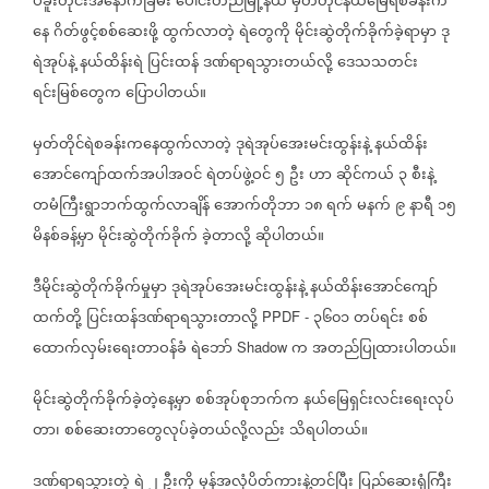
ပဲခူးတိုင်းအနောက်ခြမ်း
ပေါင်းတည်မြို့နယ်
မှတ်တိုင်နယ်မြေရဲစခန်းက
နေ
ဂိတ်ဖွင့်စစ်ဆေးဖို့
ထွက်လာတဲ့
ရဲတွေကို
မိုင်းဆွဲတိုက်ခိုက်ခဲ့ရာမှာ
ဒု
ရဲအုပ်နဲ့
နယ်ထိန်းရဲ
ပြင်းထန်
ဒဏ်ရာရသွားတယ်လို့
ဒေသသတင်း
ရင်းမြစ်တွေက
ပြောပါတယ်။
မှတ်တိုင်ရဲစခန်းကနေထွက်လာတဲ့
ဒုရဲအုပ်အေးမင်းထွန်းနဲ့
နယ်ထိန်း
အောင်ကျော်ထက်အပါအဝင်
ရဲတပ်ဖွဲ့ဝင်
၅
ဦး
ဟာ
ဆိုင်ကယ်
၃
စီးနဲ့
တမံကြီးရွာဘက်ထွက်လာချိန်
အောက်တိုဘာ
၁၈
ရက်
မနက်
၉
နာရီ
၁၅
မိနစ်ခန့်မှာ
မိုင်းဆွဲတိုက်ခိုက်
ခဲ့တာလို့
ဆိုပါတယ်။
ဒီမိုင်းဆွဲတိုက်ခိုက်မှုမှာ
ဒုရဲအုပ်အေးမင်းထွန်းနဲ့
နယ်ထိန်းအောင်ကျော်
ထက်တို့
ပြင်းထန်ဒဏ်ရာရသွားတာလို့
၃၆၀၁
တပ်ရင်း
စစ်
PPDF -
ထောက်လှမ်းရေးတာဝန်ခံ
ရဲဘော်
က
အတည်ပြုထားပါတယ်။
Shadow
မိုင်းဆွဲတိုက်ခိုက်ခဲ့တဲ့နေ့မှာ
စစ်အုပ်စုဘက်က
နယ်မြေရှင်းလင်းရေးလုပ်
တာ၊
စစ်ဆေးတာတွေလုပ်ခဲ့တယ်လို့လည်း
သိရပါတယ်။
ဒဏ်ရာရသွားတဲ့
ရဲ
၂
ဦးကို
မှန်အလုံပိတ်ကားနဲ့တင်ပြီး
ပြည်ဆေးရုံကြီး