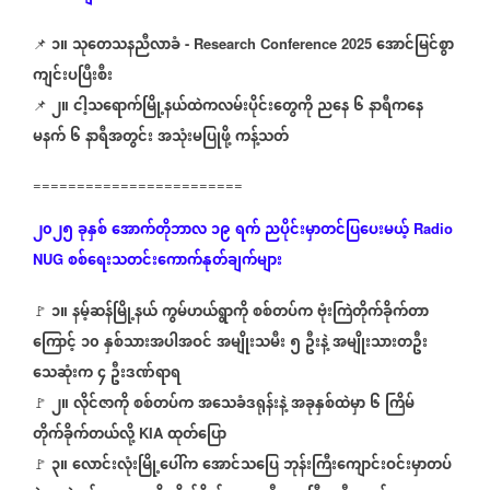
၁။
သုတေသနညီလာခံ
အောင်မြင်စွာ
📌 ⁨⁨⁨⁨⁨⁨⁨⁨⁨⁨⁨⁨⁨
⁨⁨
- Research Conference 2025
ကျင်းပပြီးစီး
၂။
ငါ့သရောက်မြို့နယ်ထဲကလမ်းပိုင်းတွေကို
ညနေ
၆
နာရီကနေ
📌 ⁨⁨⁨⁨⁨⁨⁨⁨⁨⁨⁨⁨⁨
မနက်
၆
နာရီအတွင်း
အသုံးမပြုဖို့
ကန့်သတ်
========================
၂၀၂၅
ခုနှစ်
အောက်တိုဘာလ
၁၉
ရက်
ညပိုင်းမှာတင်ပြပေးမယ့်
Radio
စစ်ရေးသတင်းကောက်နုတ်ချက်များ
NUG
၁။
နမ့်ဆန်မြို့နယ်
ကွမ်ဟယ်ရွာကို
စစ်တပ်က
ဗုံးကြဲတိုက်ခိုက်တာ
🚩 ⁨⁨⁨⁨⁨⁨⁨⁨⁨⁨⁨⁨⁨
⁨
ကြောင့်
၁၀
နှစ်သားအပါအဝင်
အမျိုးသမီး
၅
ဦးနဲ့
အမျိုးသားတဦး
သေဆုံးက
၄
ဦးဒဏ်ရာရ
၂။
လိုင်ဇာကို
စစ်တပ်က
အသေခံဒရုန်းနဲ့
အခုနှစ်ထဲမှာ
၆
ကြိမ်
🚩 ⁨⁨⁨⁨⁨⁨⁨⁨⁨⁨⁨⁨⁨
⁨
တိုက်ခိုက်တယ်လို့
ထုတ်ပြော
KIA
၃။
လောင်းလုံးမြို့ပေါ်က
အောင်သပြေ
ဘုန်းကြီးကျောင်းဝင်းမှာတပ်
🚩 ⁨⁨⁨⁨⁨⁨⁨⁨⁨⁨⁨⁨⁨