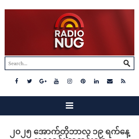
၂၀၂၅ အောက်တိုဘာလ ၁၉ ရက်နေ့