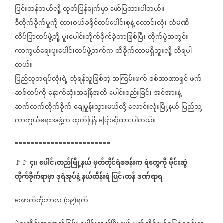
ပြင်းထန်တယ်လို့
ထုတ်ပြန်ချက်မှာ
ဖော်ပြထားပါတယ်။
ဒီတိုက်ခိုက်မှုကို
ထားဝယ်ခရိုင်တပ်ပေါင်းစုနဲ့
လောင်းလုံး
သံမဏိ
လိပ်ပြာတပ်ဖွဲ့တို့
ပူးပေါင်းတိုက်ခိုက်ခဲ့တာဖြစ်ပြီး
တိုက်ပွဲအတွင်း
ကာကွယ်ရေးပူးပေါင်းတပ်ဖွဲ့ဘက်က
ထိခိုက်တာမရှိဘူးလို့
သိရပါ
တယ်။
ပြည်သူတရပ်လုံးရဲ့
ဘုံရန်သူဖြစ်တဲ့
အကြမ်းဖက်
စစ်အာဏာရှင်
ဖက်
ဆစ်တပ်ကို
နောက်ဆုံးအချိန်အထိ
ပေါင်းစည်းခြင်း
အင်အားနဲ့
ဆက်လက်တိုက်ခိုက်
ချေမှုန်းသွားမယ်လို့
လောင်းလုံးမြို့နယ်
ပြည်သူ့
ကာကွယ်ရေးအဖွဲ့က
ထုတ်ပြန်
ပြောဆိုထားပါတယ်။
========================
၄။
ပေါင်းတည်မြို့နယ်
မှတ်တိုင်ရဲစခန်းက
ရဲတွေကို
မိုင်းဆွဲ
🚩🚩 ⁨⁨⁨⁨⁨⁨⁨⁨⁨⁨⁨⁨⁨
တိုက်ခိုက်ရာမှာ
ဒုရဲအုပ်နဲ့
နယ်ထိန်းရဲ
ပြင်းထန်
ဒဏ်ရာရ
အောက်တိုဘာလ
၁၉
ရက်
(
)