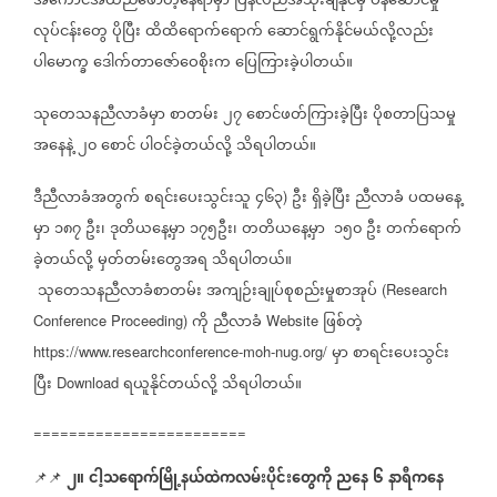
အကောင်အထည်ဖော်တဲ့နေရာမှာ
ပြန်လည်အသုံးချနိုင်မှ
ဝန်ဆောင်မှု
လုပ်ငန်းတွေ
ပိုပြီး
ထိထိရောက်ရောက်
ဆောင်ရွက်နိုင်မယ်လို့လည်း
ပါမောက္ခ
ဒေါက်တာဇော်ဝေစိုးက
ပြေကြားခဲ့ပါတယ်။
သုတေသနညီလာခံမှာ
စာတမ်း
၂၇
စောင်ဖတ်ကြားခဲ့ပြီး
ပိုစတာပြသမှု
အနေနဲ့
၂၀
စောင်
ပါဝင်ခဲ့တယ်လို့
သိရပါတယ်။
ဒီညီလာခံအတွက်
စရင်းပေးသွင်းသူ
၄၆၃
ဦး
ရှိခဲ့ပြီး
ညီလာခံ
ပထမနေ့
)
မှာ
၁၈၇
ဦး၊
ဒုတိယနေ့မှာ
၁၇၅ဦး၊
တတိယနေ့မှာ
၁၅၀
ဦး
တက်ရောက်
ခဲ့တယ်လို့
မှတ်တမ်းတွေအရ
သိရပါတယ်။
သုတေသနညီလာခံစာတမ်း
အကျဉ်းချုပ်စုစည်းမှုစာအုပ်
(Research
ကို
ညီလာခံ
ဖြစ်တဲ့
Conference Proceeding)
Website
မှာ
စာရင်းပေးသွင်း
https://www.researchconference-moh-nug.org/
ပြီး
ရယူနိုင်တယ်လို့
သိရပါတယ်။
Download
========================
၂။
ငါ့သရောက်မြို့နယ်ထဲကလမ်းပိုင်းတွေကို
ညနေ
၆
နာရီကနေ
📌📌 ⁨⁨⁨⁨⁨⁨⁨⁨⁨⁨⁨⁨⁨