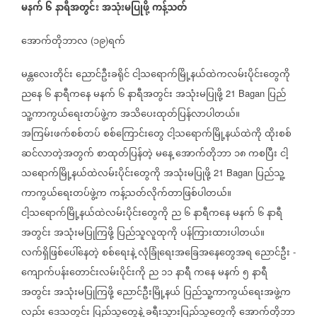
မနက်
၆
နာရီအတွင်း
အသုံးမပြုဖို့
ကန့်သတ်
အောက်တိုဘာလ
၁၉
ရက်
(
)
မန္တလေးတိုင်း
ညောင်ဦးခရိုင်
ငါ့သရောက်မြို့နယ်ထဲကလမ်းပိုင်းတွေကို
ညနေ
၆
နာရီက‌နေ
မနက်
၆
နာရီအတွင်း
အသုံးမပြုဖို့
ပြည်
21 Bagan
သူ့ကာကွယ်ရေးတပ်ဖွဲ့က
အသိပေးထုတ်ပြန်လာပါတယ်။
အကြမ်းဖက်စစ်တပ်
စစ်ကြောင်းတွေ
ငါ့သရောက်မြို့နယ်ထဲကို
ထိုးစစ်
ဆင်လာတဲ့အတွက်
စာထုတ်ပြန်တဲ့
မနေ့
အောက်တိုဘာ
၁၈
ကစပြီး
ငါ့
သရောက်မြို့နယ်ထဲလမ်းပိုင်းတွေကို
အသုံးမပြုဖို့
ပြည်သူ့
21 Bagan
ကာကွယ်ရေးတပ်ဖွဲ့က
ကန့်သတ်လိုက်တာဖြစ်ပါတယ်။
ငါ့သရောက်မြို့နယ်ထဲလမ်းပိုင်းတွေကို
ည
၆
နာရီကနေ
မနက်
၆
နာရီ
အတွင်း
အသုံးမပြုကြဖို့
ပြည်သူလူထုကို
ပန်ကြားထားပါတယ်။
လက်ရှိဖြစ်ပေါ်နေတဲ့
စစ်ရေးနဲ့
လုံခြုံရေးအခြေအနေတွေအရ
ညောင်ဦး
-
ကျောက်ပန်းတောင်းလမ်းပိုင်းကို
ည
၁၁
နာရီ
ကနေ
မနက်
၅
နာရီ
အတွင်း
အသုံးမပြုကြဖို့
ညောင်ဦးမြို့နယ်
ပြည်သူ့ကာကွယ်ရေးအဖွဲ့က
လည်း
ဒေသတွင်း
ပြည်သူတွေနဲ့
ခရီးသွားပြည်သူတွေကို
အောက်တိုဘာ