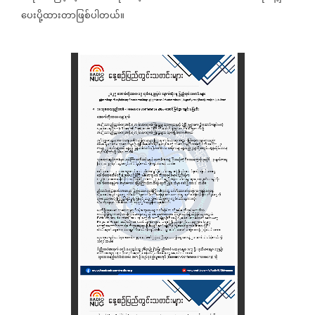
ပေးပို့ထားတာဖြစ်ပါတယ်။