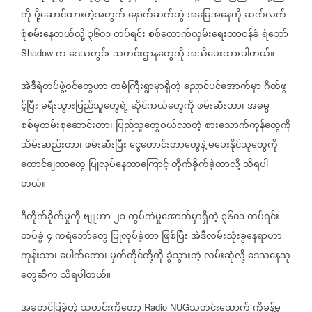
ကို
ပို့ဆောင်ထားတဲ့အတွက်
နောက်ဆက်တွဲ
အခြေအနေကို
ဆက်လက်
စုံစမ်းနေတယ်လို့
၃၆၀၁
တပ်ရင်း
စစ်ထောက်လှမ်းရေးတာဝန်ခံ
ရဲဘော်
က
ဒေသတွင်း
သတင်းဌာနတွေကို
အသိပေးထားပါတယ်။
Shadow
အဲဒီရဲတပ်ဖွဲ့ဝင်တွေဟာ
တမံကြီးရွာမှာရှိတဲ့
ညောင်ပင်အောက်မှာ
ဂိတ်ဖွ
င့်ပြီး
ခရီးသွားပြည်သူတွေရဲ့
ဆိုင်ကယ်တွေကို
ဖမ်းဆီးတာ၊
အဓမ္မ
စစ်မှုထမ်းစုဆောင်းတာ၊
ပြည်သူတွေဝယ်လာတဲ့
စားသောက်ကုန်တွေကို
သိမ်းဆည်းတာ၊
ဖမ်းဆီးပြီး
ငွေတောင်းတာတွေနဲ့
မပေးနိုင်သူတွေကို
ထောင်ချတာတွေ
ပြုလုပ်နေတာကြောင့်
တိုက်ခိုက်ခဲ့တာလို့
သိရပါ
တယ်။
ဒီတိုက်ခိုက်မှုကို
ဗျူဟာ
၂၁
ကွပ်ကဲမှုအောက်မှာရှိတဲ့
၃၆၀၁
တပ်ရင်း
တပ်ခွဲ
၄
ကရဲဘော်တွေ
ပြုလုပ်ခဲ့တာ
ဖြစ်ပြီး
အဲဒီလမ်းသုံးခွနေရာဟာ
ကုန်းသာ၊
ပေါက်တော၊
မှတ်တိုင်တို့ကို
ခွဲသွားတဲ့
လမ်းဆုံလို့
ဒေသနေသူ
တွေဆီက
သိရပါတယ်။
အခုတင်ပြခဲ့တဲ့
သတင်း‌ကိုတော့
သတင်းထောက်
ကိုခန့်မှ
Radio NUG