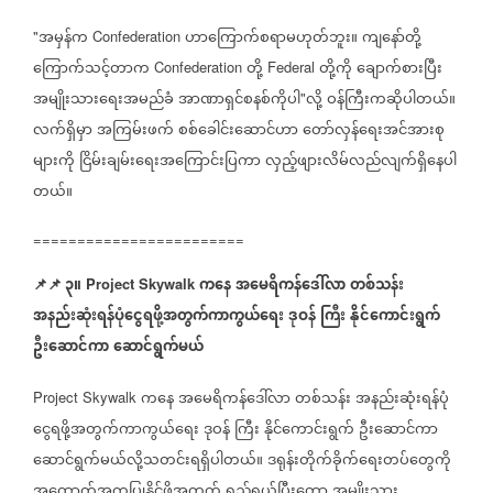
အမှန်က
ဟာကြောက်စရာမဟုတ်ဘူး။
ကျနော်တို့
"
Confederation
ကြောက်သင့်တာက
တို့
တို့ကို
ချောက်စားပြီး
Confederation
Federal
အမျိုးသားရေးအမည်ခံ
အာဏာရှင်စနစ်ကိုပါ
လို့
ဝန်ကြီးကဆိုပါတယ်။
"
လက်ရှိမှာ
အကြမ်းဖက်
စစ်ခေါင်းဆောင်ဟာ
တော်လှန်ရေးအင်အားစု
များကို
ငြိမ်းချမ်းရေးအကြောင်းပြကာ
လှည့်ဖျားလိမ်လည်လျက်ရှိနေပါ
တယ်။
========================
📌
📌
၃။
ကနေ
အမေရိကန်ဒေါ်လာ
တစ်သန်း
Project Skywalk
အနည်းဆုံးရန်ပုံ
ငွေရဖို့အတွက်ကာကွယ်ရေး
ဒုဝန်
ကြီး
နိုင်ကောင်းရွက်
ဦးဆောင်ကာ
ဆောင်ရွက်မယ်
ကနေ
အမေရိကန်ဒေါ်လာ
တစ်သန်း
အနည်းဆုံးရန်ပုံ
Project Skywalk
ငွေရဖို့အတွက်ကာကွယ်ရေး
ဒုဝန်
ကြီး
နိုင်ကောင်းရွက်
ဦးဆောင်ကာ
ဆောင်ရွက်မယ်လို့သတင်းရရှိပါတယ်။
ဒရုန်းတိုက်ခိုက်ရေးတပ်တွေကို
အထောက်အကူပြုနိုင်ဖို့အတွက်
ရည်ရွယ်ပြီးတော့
အမျိုးသား