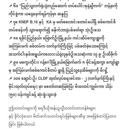
📌
၆။
ပြည်သူ့လက်ရုံးနဲ့တည်ဆောက်
တပ်ပေါင်းစုနဲ့ချီတက်
ဘန်နာကို
''
''
ကိုင်စွဲကာ
ယနေ့မနက်ရန်ကုန်မှာ
ဆန္ဒပြ
📌
၇။
နှင့်
မှ
မတ်စလောင်းတောင်ပေါ်ရှိ
စစ်ကောင်စီ
KNDF B.16
KA
တပ်စခန်းကို
သွားရောက်၍
စနိုက်ဘာနဲ့ပစ်ခတ်ရာ
သုံးဦးသေ
📌
၈။
ရခိုင်ပြည်နယ်၊
မြောက်ဦးမြို့နယ်၊
ကင်းဆိပ်ကျေးရွာကို
အကြမ်းဖက်
စစ်တပ်က
လက်နက်ကြီးဖြင့်
ပစ်ခတ်ခဲ့သောကြောင့်
အသက်ငါးနှစ်အရွယ်ကလေးငယ်နဲ့လူနှစ်ဦးသေဆုံးကာ
လူ
၉
ဦးထိခိုက်
📌
၉။
မကွေးတိုင်း၊
ဂန့်ဂေါမြို့နယ်မြောက်ဖက်
၈
မိုင်ခန့်အကွာ
ကျော်ရွာ
မှ
အကြမ်းဖက်စစ်ကောင်စီတပ်
ရွာရှိ
ပြည်သူ့နေအိမ်များကို
မီးရှို့
📌
၁၀။
ချောင်းဦး
ထုတ်လုပ်ရေးစင်တာ
၂
လက်နက်ကြီးနှင့်
CLDF
-
(
မိုင်းထုတ်လုပ်ရေး
မှာ
မတော်တဆဖြစ်ပြီး
မီးလောင်ကျွမ်းကာ
သိန်း
)
၅၀
ဝန်းကျင်ခန့်
ဆုံးရှုံးသွားခဲ့
(
)
ဤသတင်းများကို
ရေဒီယိုအန်ယူဂျီသတင်းတာဝန်ခံများ
နှင့်
ခိုင်လုံသော
မိတ်ဖက်သတင်းရင်းမြစ်များဆီမှ
အခြေခံတင်ပြထား
ခြင်း
ဖြစ်ပါတယ်