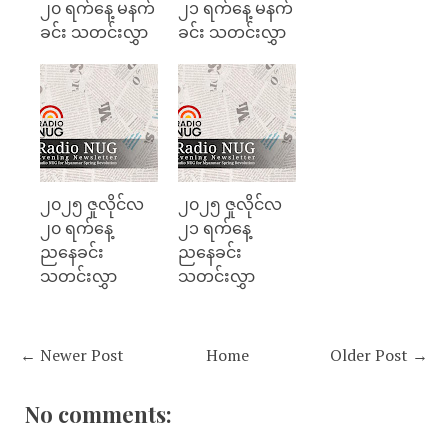
၂၀ ရက်နေ့ မနက်
၂၁ ရက်နေ့ မနက်
ခင်း သတင်းလွှာ
ခင်း သတင်းလွှာ
၂၀၂၅ ဇူလိုင်လ
၂၀၂၅ ဇူလိုင်လ
၂၀ ရက်နေ့
၂၁ ရက်နေ့
ညနေခင်း
ညနေခင်း
သတင်းလွှာ
သတင်းလွှာ
← Newer Post
Home
Older Post →
No comments: