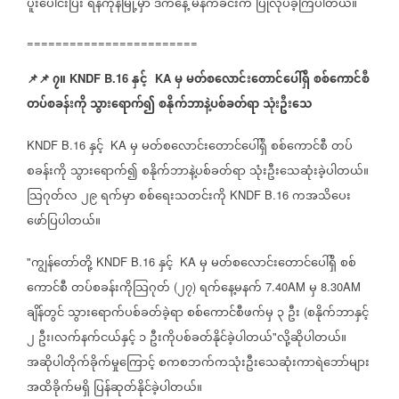
ပူးပေါင်းပြီး
ရန်ကုန်မြို့မှာ
ဒီကနေ့
မနက်ခင်းက
ပြုလုပ်ခဲ့ကြပါတယ်။
========================
📌
📌
၇။
နှင့်
မှ
မတ်စလောင်းတောင်ပေါ်ရှိ
စစ်ကောင်စီ
KNDF B.16
KA
တပ်စခန်းကို
သွားရောက်၍
စနိုက်ဘာနဲ့ပစ်ခတ်ရာ
သုံးဦးသေ
နှင့်
မှ
မတ်စလောင်းတောင်ပေါ်ရှိ
စစ်ကောင်စီ
တပ်
KNDF B.16
KA
စခန်းကို
သွားရောက်၍
စနိုက်ဘာနဲ့ပစ်ခတ်ရာ
သုံးဦးသေဆုံးခဲ့ပါတယ်။
သြဂုတ်လ
၂၉
ရက်မှာ
စစ်ရေးသတင်းကို
ကအသိပေး
KNDF B.16
ဖော်ပြပါတယ်။
ကျွန်တော်တို့
နှင့်
မှ
မတ်စလောင်းတောင်ပေါ်ရှိ
စစ်
"
KNDF B.16
KA
ကောင်စီ
တပ်စခန်းကိုသြဂုတ်
၂၇
ရက်နေ့မနက်
မှ
(
)
7.40AM
8.30AM
ချိန်တွင်
သွားရောက်ပစ်ခတ်ခဲ့ရာ
စစ်ကောင်စီဖက်မှ
၃
ဦး
စနိုက်ဘာနှင့်
(
၂
ဦး၊လက်နက်ငယ်နှင့်
၁
ဦးကိုပစ်ခတ်နိုင်ခဲ့ပါတယ်
လို့ဆိုပါတယ်။
"
အဆိုပါတိုက်ခိုက်မှုကြောင့်
စကစဘက်ကသုံးဦးသေဆုံးကာရဲဘော်များ
အထိခိုက်မရှိ
ပြန်ဆုတ်နိုင်ခဲ့ပါတယ်။