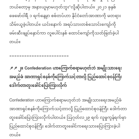
ဘယ်တော့မှ
အနားယူမှာမဟုတ်ဘူး
လို့ဆိုပါတယ်။
၂၀၂၁
ခုနှစ်
"
ဖေဖော်ဝါရီ
၁
ရက်နေ့မှာ
စစ်တပ်ဟာ
နိုင်ငံတော်အာဏာကို
မတရား
သိမ်းယူခဲ့ပါတယ်။
ယင်းနောက်
အရပ်သားတစ်သောင်းကျော်ကို
ဖမ်းဆီးချုပ်နှောင်ကာ
လူပေါင်းနှစ်
ထောင်ကျော်ကိုသတ်ဖြတ်ခဲ့ပါ
တယ်။
========================
📌
📌
၂။
ဟာကြောက်စရာမဟုတ်ဘဲ
အမျိုးသားရေး
Confederation
အမည်ခံ
အာဏာရှင်စနစ်ကို
ကြောက်သင့်တာလို့
ပြည်ထောင်စုဝန်ကြီး
ဒေါက်တာတူးခေါင်ပြောကြားလိုက်
ဟာကြောက်စရာမဟုတ်ဘဲ
အမျိုးသားရေးအမည်ခံ
Confederation
အာဏာရှင်စနစ်ကို
ကြောက်သင့်တာလို့
ပြည်ထောင်စုဝန်ကြီး
ဒေါက်တာ
တူးခေါင်ပြောကြားလိုက်ပါတယ်။
သြဂုတ်လ၂၉
ရက်
လူမှုကွန်ရက်မှာ
ပြည်ထောင်စုဝန်ကြီး
ဒေါက်တာတူးခေါင်ကရေးသားပြောကြားခဲ့ပါ
တယ်။