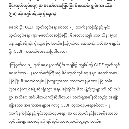
မိုင်းထုတ်လုပ်ရေး
မှာ
မတော်တဆဖြစ်ပြီး
မီးလောင်ကျွမ်းကာ
သိန်း
)
၅၀
ဝန်းကျင်ခန့်
ဆုံးရှုံးသွားခဲ့
(
)
ချောင်းဦး
ထုတ်လုပ်ရေးစင်တာ
၂
လက်နက်ကြီးနှင့်
မိုင်း
CLDF
-
(
ထုတ်လုပ်ရေး
မှာ
မတော်တဆဖြစ်ပြီး
မီးလောင်ကျွမ်းကာ
သိန်း
၅၀
)
(
)
ဝန်းကျင်ခန့်
ဆုံးရှုံးသွားခဲ့ပါတယ်။
သြဂုတ်လ
နောက်ဆုံးပတ်မှာ
ချောင်း
ဦး
ကအသိပေးဖော်ပြပါတယ်။
CLDF
ဩဂုတ်လ
၁၂
ရက်နေ့
နေ့လယ်ပိုင်းအချိန်၌
ကျွန်ုပ်တို့
ထုတ်လုပ်
"
CLDF
ရေးစင်တာ
၂
လက်နက်ကြီးနှင့်
မိုင်းထုတ်လုပ်ရေး
မှာ
မတော်တဆ
-
(
)
ဖြစ်ပြီး
မီးလောင်ကျွမ်းပြာကျသွားကာ
ကာလတန်ဖိုးအားဖြင့်
သိန်း
၅၀
ဝန်းကျင်ခန့်
ဆုံးရှုံးသွားခဲ့ရပါကြောင်း
မိဘပြည်သူများကို
ညှိုးငယ်
(
)
စွာ
အသိပေးအပ်ပါတယ်
လို့ဆိုပါတယ်။
လက်ရှိအချိန်ထိလည်း
အမျိုး
"
မျိုးသော
အခက်အခဲများကြောင့်
ထုတ်လုပ်ရေးစင်တာ
၂
CLDF
-
လက်နက်ကြီးနှင့်
မိုင်းထုတ်လုပ်ရေး
မှာ
လည်ပတ်နိုင်ခြင်းမရှိသေးဘဲ
(
)
လုပ်ငန်းများအားလုံးကို
ရပ်ဆိုင်းထားရတယ်လို့ဆိုပါတယ်။