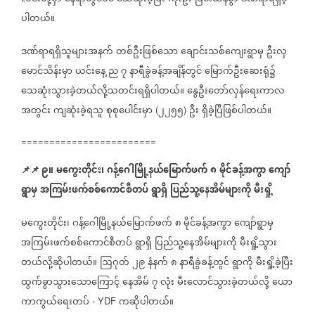
ပါတယ်။
ဒဏ်ရာရရှိသူများအနက်
တစ်ဦးဖြစ်သော
ချောင်းသစ်ကျေးရွာမှ
ဦးလှ
မောင်သိန်းမှာ
ယင်းနေ့
ည
၇
နာရီခွဲခန့်အချိန်တွင်
မြောက်ဦးဆေးရုံ၌
သေဆုံးသွားခဲ့တယ်လို့သတင်းရရှိပါတယ်။
နွေဦးတော်လှန်ရေးကာလ
အတွင်း
ကျဆုံးခဲ့ရသူ
စုစုပေါင်းမှာ
၂၂၅၅
ဦး
ရှိခဲ့ပြီဖြစ်ပါတယ်။
(
)
========================
📌
📌
၉။
မကွေးတိုင်း၊
ဂန့်ဂေါမြို့နယ်မြောက်ဖက်
၈
မိုင်ခန့်အကွာ
ကျော်
ရွာမှ
အကြမ်းဖက်စစ်ကောင်စီတပ်
ရွာရှိ
ပြည်သူ့နေအိမ်များကို
မီးရှို့
မကွေးတိုင်း၊
ဂန့်ဂေါမြို့နယ်မြောက်ဖက်
၈
မိုင်ခန့်အကွာ
ကျော်ရွာမှ
အကြမ်းဖက်စစ်ကောင်စီတပ်
ရွာရှိ
ပြည်သူ့နေအိမ်များကို
မီးရှို့သွား
တယ်လို့ဆိုပါတယ်။
ဩဂုတ်
၂၉
နံနက်
၈
နာရီခွဲခန့်တွင်
ရွာကို
မီးရှို့ခဲ့ပြီး
ထွက်ခွာသွားသောကြောင့်
နေအိမ်
၇
လုံး
မီးလောင်သွားခဲ့တယ်လို့
ယော
ကာကွယ်ရေးတပ်
ကဆိုပါတယ်။
- YDF