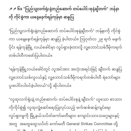
📌
📌
၆။
ပြည်သူ့လက်ရုံးနဲ့တည်ဆောက်
တပ်ပေါင်းစုနဲ့ချီတက်
ဘန်နာ
''
''
ကို
ကိုင်စွဲကာ
ယနေ့မနက်ရန်ကုန်မှာ
ဆန္ဒပြ
ပြည်သူ့လက်ရုံးနဲ့တည်ဆောက်
တပ်ပေါင်းစုနဲ့ချီတက်
ဘန်နာကို
ကိုင်စွဲ
''
''
ကာ
ယနေ့မနက်ရန်ကုန်မှာ
ဆန္ဒပြ
ခဲ့ပါတယ်။
သြဂုတ်လ
၂၉
ရက်
မနက်
ပိုင်း
ရန်ကုန်မြို့
လယ်ခေါင်မှာ
လှုပ်ရှားခဲ့တာလို့
လူ့ဘောင်သစ်ဒီမိုကရက်
တစ်ပါတီကဖော်ပြပါတယ်။
ရန်ကုန်မြို့လယ်ခေါင်တွင်
လူအင်အား
အလုံးအရင်းဖြင့်
ချီတက်
ဆန္ဒပြ
"
လူ့ဘောင်သစ်လူငယ်နှင့်
လူ့ဘောင်သစ်ဒီမိုကရက်တစ်ပါတီ
ရဲဘော်များ
ပူးပေါင်းပါဝင်ခဲ့ပါတယ်
လို့
ဆိုပါတယ်။
"
လူထုလက်ရုံးနဲ့
တည်ဆောက်၊
တပ်ပေါင်းစုနဲ့
ချီတက်
ဟူသော
စာသား
"
”
ကိုကိုင်စွဲ၍
လူထုလှုံ့ဆော်ရေးပြုလုပ်သည့်
ဖက်ဆစ်ဆန့်ကျင်ရေး
လှုပ်ရှားမှုကို
မြို့နယ်သပိတ်ကော်မတီများ၊
ကျောင်းသားသမဂ္ဂများနှင့်
အတူ
အထွေထွေသပိတ်
ကော်မတီ
တို့
General Strikes Committee