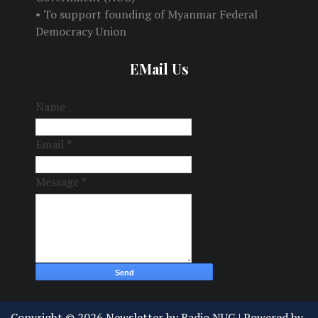
• To support founding of Myanmar Federal
Democracy Union
EMail Us
Name
Email
*
Message
*
Copyright ©
2026
Newsletter by Radio NUG
| Powered by