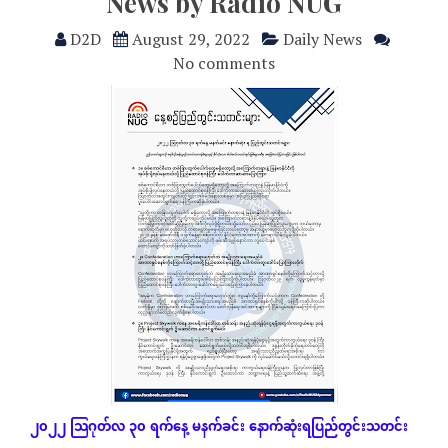
News by Radio NUG
D2D
August 29, 2022
Daily News
No comments
၂၀၂၂
သြဂုတ်လ
၃၀
ရက်နေ့
မနက်ခင်း
နောက်ဆုံး
ရပြည်တွင်းသတင်း