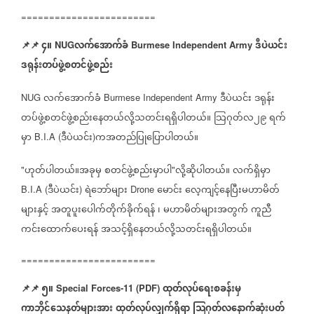
========================
📌
📌
၄။
လက်အောက်ခံ
ဒီပဲယင်း
NUG
Burmese Independent Army
ဒရုန်းတပ်ဖွဲ့စတင်ဖွဲ့စည်း
လက်အောက်ခံ
ဒီပဲယင်း
ဒရုန်း
NUG
Burmese Independent Army
တပ်ဖွဲ့စတင်ဖွဲ့စည်းနေတယ်လို့သတင်းရရှိပါတယ်။
သြဂုတ်လ၂၉
ရက်
မှာ
ဒီပဲယင်း
ကအတည်ပြုပြောပါတယ်။
B.I.A (
)
ဟုတ်ပါတယ်။အခုမှ
စတင်ဖွဲ့စည်းမှာပါ
လို့ဆိုပါတယ်။
လက်ရှိမှာ
"
"
ဒီပဲယင်း
ရဲဘော်များ
မောင်း
လေ့ကျင့်နေပြီးမဟာမိတ်
B.I.A (
)
Drone
များနှင့်
အတူပူးပေါက်တိုက်ခိုက်ရန်
၊
မဟာမိတ်များအတွက်
ကူညီ
ကင်းထောက်ပေးရန်
အသင့်ရှိနေတယ်လို့သတင်းရရှိပါတယ်။
========================
📌
📌
၅။
ထုတ်လုပ်ရေးစခန်းမှ
Special Forces-11 (PDF)
ကာဘိုင်သေနတ်များအား
ထုတ်လုပ်လျှက်ရှိရာ
သြဂုတ်လနောက်ဆုံးပတ်