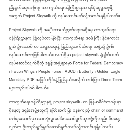
ညီညွတ်ရေးအစိုးရ၊
ကာ
ကွယ်ရေးဝန်ကြီးဌာနက
ရန်ပုံငွေရှာဖွေဖို့
အတွက်
ကို
လုပ်ဆောင်မယ်လို့သတင်းရရှိပါတယ်။
Project Skywalk
ကို
အမျိုးသားညီညွတ်ရေးအစိုးရ၊
ကာကွယ်ရေး
Project Skywalk
ဝန်ကြီးဌာနက
ပြုလုပ်တာဖြစ်ပြီး
ကာကွယ်ရေး
ဒုဝန်
ကြီး
နိုင်ကောင်း
ရွက်
ဦးဆောင်ကာ
ဘဏ္ဍာရေးနဲ့
ပြည်သူ့ဆက်ဆံရေး
အဖွဲ့တို့
ဦးစီး
လုပ်ဆောင်တာဖြစ်ပါတယ်။
လက်ရှိမှာ
နဲ့ချိတ်ဆက်
project skywalk
လုပ်ဆောင်လျက်ရှိတဲ့
ဒရုန်းအဖွဲ့များမှာ
Force for Federal Democracy
၊
၊
၊
၊
၊
၊
Falcon Wings
People Force
ABCD
Butterfly
Golden Eagle
အပြင်
တိုင်းနဲ့ပြည်နယ်အလိုက်
တစ်ခြား
Mandalay PDF
Drone Team
များလည်းပါဝင်ပါတယ်။
ကာကွယ်ရေးဝန်ကြီးဌာနရဲ့
ဟာ
မြန်မာနိုင်ငံတဝန်းမှာ
project skywalk
ရှိနေတဲ့
ဒရုန်းအဖွဲ့တွေကို
ချိတ်ဆက်ပြီး
စနစ်ကျတဲ့
chain of command
တစ်ခုအောက်မှာ
အားလုံးပူးပေါင်းဆောင်ရွက်သွားဖို့ကိုလည်း
ဒီပရော့
ဂျက်က
ဦးတည်ရည်ရွယ်ဆောင်ရွက်တယ်လို့သတင်းရရှိပါတယ်။