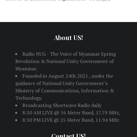
About US!
Radio NUG - The Voice of Myanmar Spring
Revolution & National Unity Government of
Myanmar.
Founded in August 24th 2021 , under the
guidance of National Unity Government’s
Ministry of Communications, Information &
Technology.
Broadcasting Shortwave Radio daily
8:30 AM LIVE @ 16 Meter Band, 17.79 MHz,
8:30 PM LIVE @ 25 Meter Band, 11.94 MHz
Contact US!