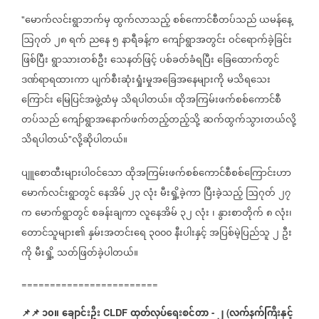
မောက်လင်းရွာဘက်မှ
ထွက်လာသည့်
စစ်ကောင်စီတပ်သည်
ယမန်နေ့
"
ဩဂုတ်
၂၈
ရက်
ညနေ
၅
နာရီခန့်က
ကျော်ရွာအတွင်း
ဝင်ရောက်ခဲ့ခြင်း
ဖြစ်ပြီး
ရွာသားတစ်ဦး
သေနတ်ဖြင့်
ပစ်ခတ်ခံရပြီး
ခြေထောက်တွင်
ဒဏ်ရာရထားကာ
ပျက်စီးဆုံးရှုံးမှုအခြေအနေများကို
မသိရသေး
ကြောင်း
မြေပြင်အဖွဲ့ထံမှ
သိရပါတယ်။
ထိုအကြမ်းဖက်စစ်ကောင်စီ
တပ်သည်
ကျော်ရွာအနောက်ဖက်တည့်တည့်သို့
ဆက်ထွက်သွားတယ်လို့
သိရပါတယ်
လို့ဆိုပါတယ်။
"
ပျူစောထီးများပါဝင်သော
ထိုအကြမ်းဖက်စစ်ကောင်စီစစ်ကြောင်းဟာ
မောက်လင်းရွာတွင်
နေအိမ်
၂၃
လုံး
မီးရှို့ခဲ့ကာ
ပြီးခဲ့သည့်
ဩဂုတ်
၂၇
က
မောက်ရွာတွင်
စခန်းချကာ
လူနေအိမ်
၃၂
လုံး
၊
နွားစာတိုက်
၈
လုံး၊
တောင်သူများ၏
နှမ်းအတင်းရေ
၃၀၀၀
နီးပါးနှင့်
အပြစ်မဲ့ပြည်သူ
၂
ဦး
ကို
မီးရှို့
သတ်ဖြတ်ခဲ့ပါတယ်။
========================
📌
📌
၁၀။
ချောင်းဦး
ထုတ်လုပ်ရေးစင်တာ
၂
လက်နက်ကြီးနှင့်
CLDF
-
(