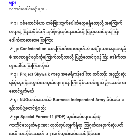
များ
သတင်းခေါင်းစဉ်များ
-
📌 ၁။
စစ်ကောင်စီဟာ
တစ်ခြားထွက်ပေါက်တွေမရှိတော့လို့
အကြောက်
တရားနဲ့
မြန်မာနိုင်ငံကို
အုပ်စိုးဖို့လုပ်နေတယ်လို့
ပြည်ထောင်စုဝန်ကြီး
ဒေါက်တာဆာဆာပြောကြား
📌
၂။
ဟာကြောက်စရာမဟုတ်ဘဲ
အမျိုးသားရေးအမည်
Confederation
ခံ
အာဏာရှင်စနစ်ကို
ကြောက်သင့်တာလို့
ပြည်ထောင်စုဝန်ကြီး
ဒေါက်တာ
တူးခေါင်ပြောကြားလိုက်
📌
၃။
ကနေ
အမေရိကန်ဒေါ်လာ
တစ်သန်း
အနည်းဆုံး
Project Skywalk
ရန်ပုံ
ငွေရဖို့အတွက်ကာကွယ်ရေး
ဒုဝန်
ကြီး
နိုင်ကောင်းရွက်
ဦးဆောင်ကာ
ဆောင်ရွက်မယ်
📌
၄။
လက်အောက်ခံ
ဒီပဲယင်း
ဒ
NUG
Burmese Independent Army
ရုန်းတပ်ဖွဲ့စတင်ဖွဲ့စည်း
📌
၅။
ထုတ်လုပ်ရေးစခန်းမှ
Special Forces-11 (PDF)
ကာဘိုင်သေနတ်များအား
ထုတ်လုပ်လျှက်ရှိရာ
သြဂုတ်လနောက်ဆုံးပတ်
အထိ
ကာဘိုင်သေနတ်
၁၂
လက်ထုတ်လုပ်အောင်မြင်ထား