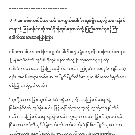
========================
📌
📌
၁။
စစ်ကောင်စီဟာ
တစ်ခြားထွက်ပေါက်တွေမရှိတော့လို့
အကြောက်
တရားနဲ့
မြန်မာနိုင်ငံကို
အုပ်စိုးဖို့လုပ်နေတယ်လို့
ပြည်ထောင်စုဝန်ကြီး
ဒေါက်တာဆာဆာပြောကြား
စစ်ကောင်စီဟာ
တစ်ခြားထွက်ပေါက်တွေမရှိတော့လို့
အကြောက်တရား
နဲ့
မြန်မာနိုင်ငံကို
အုပ်စိုးဖို့လုပ်နေတယ်လို့
ပြည်ထောင်စုဝန်ကြီး
ဒေါက်တာဆာဆာပြောကြားလိုက်ပါတယ်။
သြဂုတ်လအတွင်းကျင်းပတဲ့
ချင်း
အခမ်းအနားတစ်ခုမှာ
အပြည်ပြည်ဆိုင်ရာ
ပူးပေါင်းဆောင်ရွက်ရေး
ဝန်ကြီးကဆိုခဲ့ပါတယ်။
သူတို့ဟာ
တခြားထွက်ပေါက်
မရှိတော့လို့
အကြောက်တရားနဲ့
"
မြန်မာနိုင်ငံကို
အုပ်စိုးမယ်။
မြန်မာပြည်သူလူထုကို
သူတို့ကချုပ်ကိုင်
မယ်။
အကြောက်တရားနဲ့ဖိနှိပ်မယ်။
လူထုက
လက်မြှောက်တဲ့အထိဆို
ပြီးတော့
အဲဒီလိုလုပ်ဖို့ရှိတယ်။သို့သော်လည်းပဲ
မြန်မာပြည်သူတွေဟာ
ဘယ်တော့မှ
နောက်ဆုတ်မှာ
မဟုတ်သလို
တရားမျှတမှုမရမခြင်း