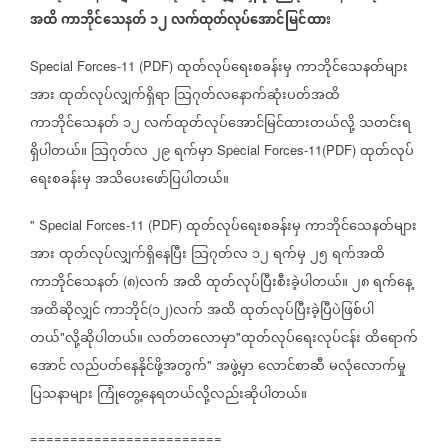
အထိ
ကာဘိုင်သေနတ်
၁၂
လက်ထုတ်လုပ်အောင်မြင်ထား
ထုတ်လုပ်ရေးစခန်းမှ
ကာဘိုင်သေနတ်များ
Special Forces-11 (PDF)
အား
ထုတ်လုပ်လျှက်ရှိရာ
သြဂုတ်လနောက်ဆုံးပတ်အထိ
ကာဘိုင်သေနတ်
၁၂
လက်ထုတ်လုပ်အောင်မြင်ထားတယ်လို့
သတင်းရ
ရှိပါတယ်။
သြဂုတ်လ
၂၉
ရက်မှာ
ထုတ်လုပ်
Special Forces-11(PDF)
ရေးစခန်းမှ
အသိပေးဖော်ပြပါတယ်။
ထုတ်လုပ်ရေးစခန်းမှ
ကာဘိုင်သေနတ်များ
" Special Forces-11 (PDF)
အား
ထုတ်လုပ်လျှက်ရှိ
နေပြီး
သြဂုတ်လ
၁၂
ရက်မှ
၂၅
ရက်အထိ
ကာဘိုင်သေနတ်
၈
လက်
အထိ
ထုတ်လုပ်ပြီးစီးခဲ့ပါတယ်။
၂၈
ရက်နေ့
(
)
အထိဆိုလျှင်
ကာဘိုင်
၁၂
လက်
အထိ
ထုတ်လုပ်ပြီးခဲ့ပြီပဲဖြစ်ပါ
(
)
တယ်
လို့ဆိုပါတယ်။
လတ်တလောမှာ
ထုတ်လုပ်ရေးလုပ်ငန်း
ထိရောက်
"
"
အောင်
လည်ပတ်နေနိုင်ဖို့အတွက်
အဖွဲ့မှာ
လောင်စာဆီ
မလုံလောက်မှု
"
ပြသနာများ
ကြုံတွေ့နေရတယ်လို့လည်းဆိုပါတယ်။
========================