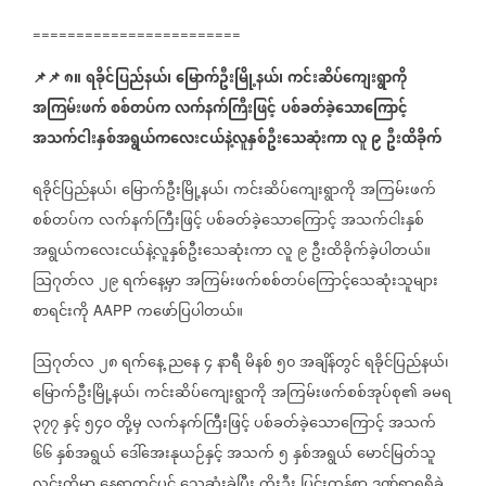
========================
📌
📌
၈။
ရခိုင်ပြည်နယ်၊
မြောက်ဦးမြို့နယ်၊
ကင်းဆိပ်ကျေးရွာကို
အကြမ်းဖက်
စစ်တပ်က
လက်နက်ကြီးဖြင့်
ပစ်ခတ်ခဲ့သောကြောင့်
အသက်ငါးနှစ်အရွယ်ကလေးငယ်နဲ့လူနှစ်ဦးသေဆုံးကာ
လူ
၉
ဦးထိခိုက်
ရခိုင်ပြည်နယ်၊
မြောက်ဦးမြို့နယ်၊
ကင်းဆိပ်ကျေးရွာကို
အကြမ်းဖက်
စစ်တပ်က
လက်နက်ကြီးဖြင့်
ပစ်ခတ်ခဲ့သောကြောင့်
အသက်ငါးနှစ်
အရွယ်ကလေးငယ်နဲ့လူနှစ်ဦးသေဆုံးကာ
လူ
၉
ဦးထိခိုက်ခဲ့ပါတယ်။
သြဂုတ်လ
၂၉
ရက်နေ့မှာ
အကြမ်းဖက်စစ်တပ်ကြောင့်သေဆုံးသူများ
စာရင်းကို
ကဖော်ပြပါတယ်။
AAPP
ဩဂုတ်လ
၂၈
ရက်နေ့
ညနေ
၄
နာရီ
မိနစ်
၅၀
အချိန်တွင်
ရခိုင်ပြည်နယ်၊
မြောက်ဦးမြို့နယ်၊
ကင်းဆိပ်ကျေးရွာကို
အကြမ်းဖက်စစ်အုပ်စု၏
ခမရ
၃၇၇
နှင့်
၅၄၀
တို့မှ
လက်နက်ကြီးဖြင့်
ပစ်ခတ်ခဲ့သောကြောင့်
အသက်
၆၆
နှစ်အရွယ်
ဒေါ်အေးနုယဉ်နှင့်
အသက်
၅
နှစ်အရွယ်
မောင်မြတ်သူ
လင်းတို့မှာ
နေရာတွင်ပင်
သေဆုံးခဲ့ပြီး
ကိုးဦး
ပြင်းထန်စွာ
ဒဏ်ရာရရှိခဲ့