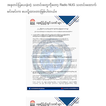
အခုတင်ပြပေးခဲ့တဲ့
သတင်းတွေကိုတော့
သတင်းထောက်
Radio NUG
မင်းမင်းက
ပေးပို့ထားတာဖြစ်ပါတယ်။