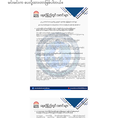
မင်းမင်းက
ပေးပို့ထားတာဖြစ်ပါတယ်။