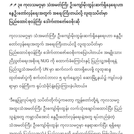
📌
📌
၃။
ကုလသမဂ္ဂမှာ
သံအမတ်ကြီး
ဦးကျော်မိုးထွန်းဆက်ရှိနေရေးဟာ
နွေဦးတော်လှန်ရေးအတွက်
အရေးကြီးတယ်လို့
လူထုသပိတ်မှာ
ပြည်ထောင်စုဝန်ကြီး
ဒေါက်တာဇော်ဝေစိုးဆို
ကုလသမဂ္ဂမှာ
သံအမတ်ကြီး
ဦးကျော်မိုးထွန်းဆက်ရှိနေရေးဟာ
နွေဦး
တော်လှန်ရေးအတွက်
အရေးကြီးတယ်လို့
လူထုသပိတ်မှာ
ပြည်ထောင်စုဝန်ကြီး
ဒေါက်တာဇော်ဝေစိုးကပြောပါတယ်။
အမျိုးသား
ညီညွတ်ရေးအစိုးရ
ကို
ထောက်ခံကြောင်းနှင့်
ပြည်သူ့အစိုးရနဲ့
NUG
ပြည်သူ့သံအမတ်ကို
မှာ
ဆက်လက်
ထားရှိပေးဖို့
လူထုဆန္ဒ
UN
ထုတ်ဖော်ပွဲကို
စက်တင်ဘာလ
၅
ရက်နေ့တွင်
ဆောမြို့နယ်၌
ကျင်းပခဲ့
ရာမှာ
ဝန်ကြီးက
ရုပ်သံဖိုင်နဲ့ပြောကြားခဲ့ပါတယ်။
ဒီနေ့ပြုလုပ်ရတဲ့
သပိတ်တိုက်ပွဲကတော့
ကျွန်တော်တို့ရဲ့
ကုလသမဂ္ဂ
“
အထူးသံအမတ်ကြီး
ဦးကျော်မိုးထွန်း
လက်သုံးချောင်းထောင်ပြီး
ပြည်
သူနဲ့အတူ
ကမ္ဘာသိအောင်
နွေဦးတော်လှန်ရေးနဲ့အတူ
ရပ်တည်ခဲ့တဲ့
သံအမတ်ကြီး
ဦးကျော်မိုးထွန်း
ကုလသမဂ္ဂမှာ
နေရာဆက်ပြီး
ရရှိရေး