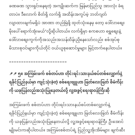
ခဏခဏ
သွားရှင်း
နေရတဲ့
အကျိုးဆက်က
မြန်မာပြည်သူ
အားလုံး
ခံရ
တာပဲ။
ဒီ
လောက်
စိတ်ရှိ
လက်ရှိ
အထိန်းအကွပ်မဲ့
ဘတ်ဂျတ်
လျာထားချက်မရှိပဲ
အာဏာ
တည်မြဲဖို့
ထုတ်သုံး
နေမှ
တော့
ဒေါ်လာ
စျေး
​
​
မိုး
ပေါ်
ရောက်အုံးမယ်
လို့ဆိုပါတယ်။
လက်ရှိမှာ
စကစဟာ
ရွှေစျေးနဲ့
​​
"
ဒေါ်လာစျေးကွက်ကိုအသည်းအသန်ထိန်းညှိနေသော်လည်း
စစ်အုပ်စု
မိသားစုဝင်များကိုယ်တိုင်
ဝယ်ယူစုဆောင်မှုများ
မြင့်တက်နေပါတယ်။
========================
📌
📌
၅။
အကြမ်းဖက်
စစ်တပ်ဟာ
တိုင်းရင်းသားနယ်စပ်တစ်လျှောက်နဲ့
ရခိုင်ပြည်နယ်မှာ
ကျင့်သုံးခဲ့တဲ့
စစ်ရေးဗျူဟာ
ဖြတ်လေးဖြတ်
စီမံကိန်း
ကို
ယခုပြန်လည်အသုံးပြုနေတယ်လို့
လူ့အခွင့်ရေးရာဝန်ကြီးဆို
အကြမ်းဖက်
စစ်တပ်ဟာ
တိုင်းရင်းသားနယ်စပ်တစ်လျှောက်နဲ့
ရခိုင်ပြည်နယ်မှာ
ကျင့်သုံးခဲ့တဲ့
စစ်ရေးဗျူဟာ
ဖြတ်လေးဖြတ်
စီမံကိန်း
ကို
ယခုပြန်လည်အသုံးပြုနေတယ်လို့
လူ့အခွင့်ရေးရာဝန်ကြီး
ဦးအောင်
မျိုးမင်းကဆိုပါတယ်။
အကြမ်းစစ်တပ်ရဲ့
ပြည်သူ့အိုးအိမ်များ
ဖျက်ဆီး