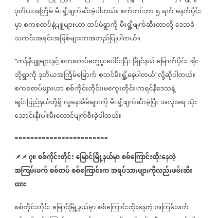
ဒုတိယအကြိမ်
မီးရှို့ဖျက်ဆီးခဲ့ပါတယ်။
စက်တင်ဘာ
၅
ရက်
မနက်ပိုင်း
မှာ
စကစတပ်နဲ့ပျူများဟာ
ထပ်မံရွာကို
မီးရှို့ဖျက်ဆီးတာလို့
ဒေသခံ
သတင်းအရင်းအမြစ်များကအတည်ပြုပါတယ်။
ကန်နီပျူများနှင့်
စကစတပ်တွေပူးပေါင်းပြီး
မြိုင်နယ်
မြောက်ပိုင်း
အိုး
"
ဘိုရွာကို
ဒုတိယအကြိမ်မြောက်
စတင်မီးရှို့နေပါတယ်
လို့ဆိုပါတယ်။
"
စကစတပ်များဟာ
စစ်ကိုင်းတိုင်း၊မကွေးတိုင်း၊ကရင်နီဒေသနဲ့
ချင်းပြည်နယ်တို့ရှိ
လူနေအိမ်များကို
မီးရှို့ဖျက်ဆီးခဲ့ပြီး
အလုံးရေ
သုံး
သောင်းနီးပါးမီးလောင်ပျက်စီးခဲ့ပါတယ်။
========================
📌
📌
၇။
စစ်ကိုင်းတိုင်း
မြောင်မြို့နယ်မှာ
စစ်ကြောင်းထိုးနေတဲ့
အကြမ်းဖက်
စစ်တပ်
စစ်ကြောင်းက
အရပ်သားများကိုလည်းဖမ်းဆီး
ထား
စစ်ကိုင်းတိုင်း
မြောင်မြို့နယ်မှာ
စစ်ကြောင်းထိုးနေတဲ့
အကြမ်းဖက်