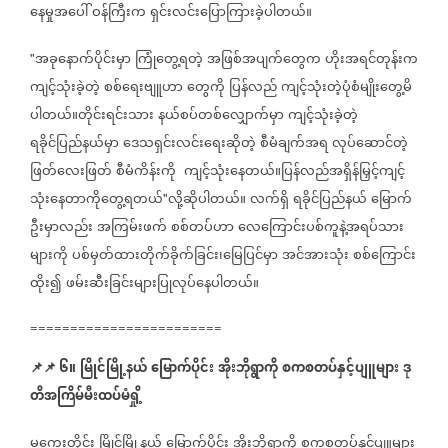
နေမှုအပေါ်
ဝန်ကြီးက
ရှင်းလင်းပြောကြားခဲ့ပါတယ်။
အခုနောက်ပိုင်းမှာ
ကြုံတွေ့ရတဲ့
အဖြစ်အပျက်တွေက
ဟိုးအရင်တုန်းက
"
ကျင့်သုံးခဲ့တဲ့
စစ်ရေးဗျူဟာ
တွေကို
ပြန်လည်
ကျင့်သုံးတဲ့ပုံစံမျိုးတွေ့မိ
ပါတယ်။တိုင်းရင်းသား
နယ်စပ်တစ်လျှောက်မှာ
ကျင့်သုံးခဲ့တဲ့
ရခိုင်ပြည်နယ်မှာ
ဒေသရှင်းလင်းရေးဆိုတဲ့
စီမံချက်အရ
လုပ်ဆောင်တဲ့
ဖြတ်လေးဖြတ်
စီမံကိန်းကို
ကျင့်သုံးနေတယ်။ပြန်လည်အရှိန်မြှင့်ကျင့်
သုံးနေတာကိုတွေ့ရတယ်
လို့ဆိုပါတယ်။
လက်ရှိ
ရခိုင်ပြည်နယ်
မြောက်
"
ဦးမှာလည်း
အကြမ်းဖက်
စစ်တပ်ဟာ
လေကြောင်းပစ်ကူနဲ့အရပ်သား
များကို
ပစ်မှတ်ထားတိုက်ခိုက်ခြင်း၊မြေပြင်မှာ
အင်အားသုံး
စစ်ကြောင်း
ထိုး၍
ဖမ်းဆီးခြင်းများပြုလုပ်နေပါတယ်။
========================
📌
📌
၆။
မြိုင်မြို့နယ်
မြောက်ပိုင်း
အိုးဘိုရွာကို
စကစတပ်နှင့်ပျူများ
ဒု
တိအကြိမ်မီးထပ်မံရှို့
မကွေးတိုင်း
မြိုင်မြို့နယ်
မြောက်ပိုင်း
အိုးဘိုရွာကို
စကစတပ်နှင့်ပျူများ