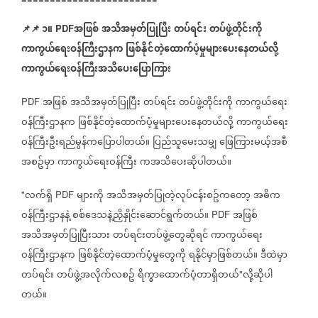
📌
📌
၁။
အဖြစ်
အသိအမှတ်ပြုပြီး
တပ်ရင်း
တပ်ဖွဲ့တိုင်းကို
PDF
ကာကွယ်ရေးဝန်ကြီးဌာနက
ဖြစ်နိုင်တဲ့ထောက်ပံ့မှုများပေးနေတယ်လို့
ကာကွယ်ရေးဝန်ကြီးအသိပေးပြောကြား
အဖြစ်
အသိအမှတ်ပြုပြီး
တပ်ရင်း
တပ်ဖွဲ့တိုင်းကို
ကာကွယ်ရေး
PDF
ဝန်ကြီးဌာနက
ဖြစ်နိုင်တဲ့ထောက်ပံ့မှုများပေးနေတယ်လို့
ကာကွယ်ရေး
ဝန်ကြီးဦးရည်မွန်ကပြောပါတယ်။
ပြည်သူမေးသမျှ
ဖြေကြားမယ့်အစီ
အစဥ်မှာ
ကာကွယ်ရေးဝန်ကြီး
ကအသိပေးဆိုပါတယ်။
လက်ရှိ
များကို
အသိအမှတ်ပြုတဲ့လုပ်ငန်းစဥ်ကတော့
အဓိက
"
PDF
ဝန်ကြီးဌာနနဲ့
စစ်ဒေသနဲ့ညှိနှိုင်းဆောင်ရွက်တယ်။
အဖြစ်
PDF
အသိအမှတ်ပြုပြီးသား
တပ်ရင်းတပ်ဖွဲ့တွေဆိုရင်
ကာကွယ်ရေး
ဝန်ကြီးဌာနက
ဖြစ်နိုင်တဲ့ထောက်ပံ့မှုတွေကို
ရနိုင်မှာဖြစ်တယ်။
ဒီထဲမှာ
တပ်ရင်း
တပ်ဖွဲ့အလိုက်လစဥ်
ရိက္ခာထောက်ပံ့တာရှိတယ်
လို့ဆိုပါ
"
တယ်။