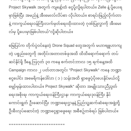
အတွက်
ကျနော့်ထံ
ငွေပို့လို့ရပါတယ်။
နဲ့
ပို့ပေးရ
Project Skywalk
Zelle
မှာဖြစ်ပြီး
အမည်နဲ့
အီးမေးလ်လိပ်စာ
လိုပါတယ်။
စာရင်းဖြည့်လိုက်တာ
နဲ့
ကာကွယ်ရေးဝန်ကြီးလက်မှတ်ရေးထိုးထားတဲ့
ဂုဏ်ပြုလွှာကို
အီးမေး
လ်မှ
ပို့ပေးမှာဖြစ်ပါတယ်
လို့ဆိုပါတယ်။
"
မြေပြင်က
တိုက်ပွဲဝင်
နေတဲ့
တွေအတွက်
မဟာဗျူဟာကျ
Drone Squad ​
တဲ့
ပစ္စည်း
တွေကို
အတိုင်းအတာတစ်ခုအထိ
ထိထိ
ရောက်
ရောက်
တပ်
ဆင်
နိုင်ဖို့
ဒီ
နေ့
သြဂုတ်
၃၀
က
နေ
စက်တင်ဘာလ
၁၅
ရက်
နေ့အထိ
ကာလ
၂
ပတ်တာအတွင်း
က
နေ
ဘဏ္ဍာ
Campaign
​"Project Skywalk"
ငွေ
ပေါင်း
အ
မေရိကန်
ဒေါ်လာ
၁
သန်းအထိ
ရှာ
ဖွေပံ့ပိုး
ပေးနိုင်မယ်လို့
(
)
မျှော်မှန်းထားပါတယ်။
ဆိုတာ
အမျိုးသားညီညွတ်
Project Skywalk"
ရေးအစိုးရ၊
ကာကွယ်
ရေးဝန်ကြီးဌာန၊
ကာကွယ်
ရေးဒုဝန်ကြီး
နိုင်
ကောင်းရွတ်
ဦး
ဆောင်ပြီး
ဘဏ္ဍာ
ရေးဌာနနဲ့
ပြည်သူ့ဆက်ဆံ
ရေးအဖွဲ့တို့
ဦးစီးလုပ်
ဆောင်တဲ့
ဘဏ္ဍာ
ငွေရှာ
ဖွေ
ရေး
အစီစဥ်တစ်ရပ်
ဖြစ်ပါတယ်။
========================