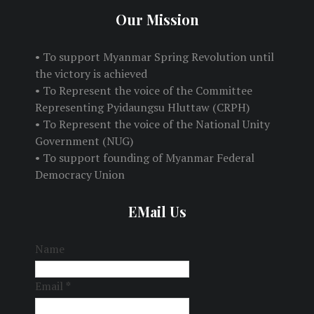
Our Mission
• To support Myanmar Spring Revolution until
the victory is achieved
• To Represent the voice of the Committee
Representing Pyidaungsu Hluttaw (CRPH)
• To Represent the voice of the National Unity
Government (NUG)
• To support founding of Myanmar Federal
Democracy Union
EMail Us
Name
Email
*