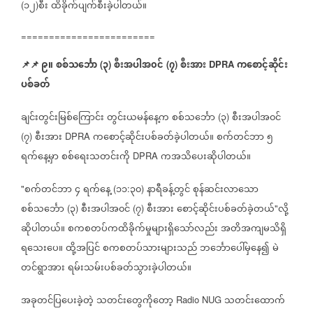
၁၂
စီး
ထိခိုက်ပျက်စီးခဲ့ပါတယ်။
(
)
========================
📌
📌
၉။
စစ်သင်္ဘော
၃
စီးအပါအ၀င်
၇
စီးအား
ကစောင့်ဆိုင်း
(
)
(
)
DPRA
ပစ်ခတ်
ချင်းတွင်းမြစ်‌ကြောင်း
တွင်းယမန်နေ့က
စစ်သင်္ဘော
၃
စီးအပါအ၀င်
(
)
၇
စီးအား
ကစောင့်ဆိုင်းပစ်ခတ်ခဲ့ပါတယ်။
စက်တင်ဘာ
၅
(
)
DPRA
ရက်နေ့မှာ
စစ်ရေးသတင်းကို
ကအသိပေးဆိုပါတယ်။
DPRA
စက်တင်ဘာ
၄
ရက်နေ့
၁၁
၃၀
နာရီခန့်တွင်
စုန်ဆင်းလာသော
"
(
:
)
စစ်သင်္ဘော
၃
စီးအပါအ၀င်
၇
စီးအား
စောင့်ဆိုင်းပစ်ခတ်ခဲ့တယ်
လို့
(
)
(
)
"
ဆိုပါတယ်။
စကစတပ်ကထိခိုက်မှုများရှိသော်လည်း
အတိအကျမသိရှိ
ရသေးပေ။
ထို့အပြင်
စကစတပ်သားများသည်
ဘင်္ဘောပေါ်မှနေ၍
မဲ
တင်ရွာအား
ရမ်းသမ်းပစ်ခတ်သွားခဲ့ပါတယ်။
အခုတင်ပြပေးခဲ့တဲ့
သတင်းတွေကိုတော့
သတင်းထောက်
Radio NUG