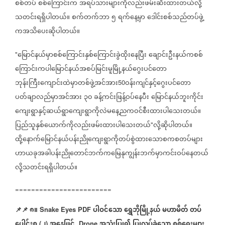
စစ်တပ်
စစ်ကြောင်းက
အရပ်သားများကိုလည်းဖမ်းဆီးထားတယ်လို့
သတင်းရရှိပါတယ်။
စက်တက်ဘာ
၅
ရက်နေ့မှာ
ဒေါင်းစစ်သည်တပ်ဖွဲ့
ကအသိပေးဆိုပါတယ်။
မြောင်နယ်မှာစစ်ကြောင်းနှစ်ကြောင်းခွဲထိုးနေပြီး
ချောင်းဦးနယ်ကစစ်
"
ကြောင်းကပါမြောင်နယ်အစပ်မြင်းမူမြို့နယ်ဂွေးပင်တော
ဘုန်းကြီးကျောင်းထဲမှာတစ်ဖွဲ့အင်အား
ဝန်းကျင်နှင့်ဂွေးပင်တော
50
ပတ်ချာလည်မှာအင်အား
၃၀
ခန့်ကင်းဖြန့်ဝပ်နေပီး
မြောင်နယ်ဘူးကိုင်း
ကျေးရွာနှင့်ဆယ်ရွာကျေးရွာကိုလဲမနေ့ညကဝင်စီးထားပါသေးတယ်။
ပြည်သူနှစ်ယောက်ကိုလည်းဖမ်းထားပါသေးတယ်
လို့ဆိုပါတယ်။
"
ထို့နောက်မြောင်နယ်ပန်းညိုကျေးရွာကိုတပ်စွဲထားသောစကစတပ်များ
ဟာယခုအခါပန်းညိုတောင်ဘက်ကမြေနုကျွန်းဘက်မှာကင်းဝပ်နေတယ်
လို့သတင်းရရှိပါတယ်။
========================
📌
📌
၈။
ပါဝင်သော
ရွှေဘိုမြို့နယ်
မဟာမိတ်
တပ်
Snake Eyes PDF
ပေါင်းစု
၂
အနေဖြင့်
အသုံးပြု၍
ပြုလုပ်ခဲ့သော
စစ်ရေးများ
(
)
Drone