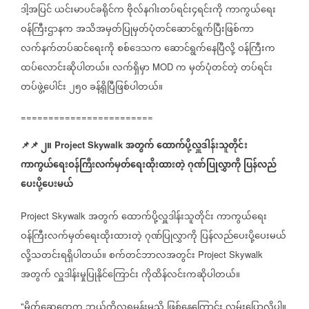
ဒါ့အပြင်
ယင်းမာပင်ခရိုင်က
ဗိုလ်နဂါးတပ်ရင်း၄ရင်းကို
ကာကွယ်ရေး
ဝန်ကြီးဌာနက
အသိအမှတ်ပြုမှတ်ပုံတင်ဆောင်ရွက်ပြီးဖြစ်ကာ
လက်နက်တပ်ဆင်ရေးကို
စစ်ဒေသက
ဆောင်ရွက်နေပြီလို့
ဝန်ကြီးက
ထပ်လောင်းဆိုပါတယ်။
လက်ရှိမှာ
က
မှတ်ပုံတင်တဲ့
တပ်ရင်း
MOD
တပ်ဖွဲ့ပေါင်း
၂၅၀
ခန့်ရှိပြီဖြစ်ပါတယ်။
========================
📌
📌
၂။
အတွက်
ထောက်ပို့လှူဒါန်းသူတိုင်း
Project Skywalk
ကာကွယ်ရေးဝန်ကြီးလက်မှတ်ရေးထိုးထားတဲ့
ဂုဏ်ပြုလွှာကို
ပြန်လည်
ပေးပို့ပေးမယ်
အတွက်
ထောက်ပို့လှူဒါန်းသူတိုင်း
ကာကွယ်ရေး
Project Skywalk
ဝန်ကြီးလက်မှတ်ရေးထိုးထားတဲ့
ဂုဏ်ပြုလွှာကို
ပြန်လည်ပေးပို့ပေးမယ်
လို့သတင်းရရှိပါတယ်။
စက်တင်ဘာလအတွင်း
Project Skywalk
အတွက်
လှူဒါန်းမှုပြုနိုင်ကြောင်း
ကိုထိန်လင်းကဆိုပါတယ်။
မိတ်ဆွေတွေက
ဘယ်ကိုလှူရမှန်းမသိ
ဖြစ်နေကြောင်း
လှမ်းပြောလို့ပါ။
"