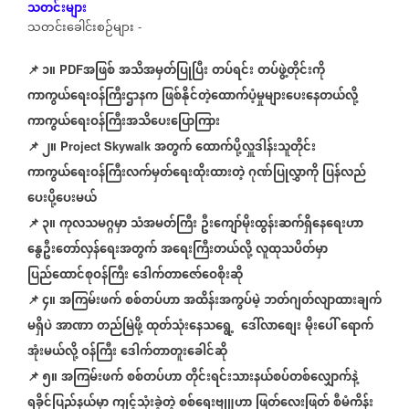
သတင်းများ
သတင်းခေါင်းစဉ်များ
-
📌 ၁။
အဖြစ်
အသိအမှတ်ပြုပြီး
တပ်ရင်း
တပ်ဖွဲ့တိုင်းကို
PDF
ကာကွယ်ရေးဝန်ကြီးဌာနက
ဖြစ်နိုင်တဲ့ထောက်ပံ့မှုများပေးနေတယ်လို့
ကာကွယ်ရေးဝန်ကြီးအသိပေးပြောကြား
📌
၂။
အတွက်
ထောက်ပို့လှူဒါန်းသူတိုင်း
Project Skywalk
ကာကွယ်ရေးဝန်ကြီးလက်မှတ်ရေးထိုးထားတဲ့
ဂုဏ်ပြုလွှာကို
ပြန်လည်
ပေးပို့ပေးမယ်
📌
၃။
ကုလသမဂ္ဂမှာ
သံအမတ်ကြီး
ဦးကျော်မိုးထွန်းဆက်ရှိနေရေးဟာ
နွေဦးတော်လှန်ရေးအတွက်
အရေးကြီးတယ်လို့
လူထုသပိတ်မှာ
ပြည်ထောင်စုဝန်ကြီး
ဒေါက်တာဇော်ဝေစိုးဆို
📌
၄။
အကြမ်းဖက်
စစ်တပ်ဟာ
အထိန်းအကွပ်မဲ့
ဘတ်ဂျတ်လျာထားချက်
မရှိပဲ
အာဏာ
တည်မြဲဖို့
ထုတ်သုံး
နေသရွေ့
ဒေါ်လာ
စျေး
မိုး
ပေါ်
ရောက်
​​
အုံးမယ်လို့
ဝန်ကြီး
ဒေါက်တာတူးခေါင်ဆို
📌
၅။
အကြမ်းဖက်
စစ်တပ်ဟာ
တိုင်းရင်းသားနယ်စပ်တစ်လျှောက်နဲ့
ရခိုင်ပြည်နယ်မှာ
ကျင့်သုံးခဲ့တဲ့
စစ်ရေးဗျူဟာ
ဖြတ်လေးဖြတ်
စီမံကိန်း