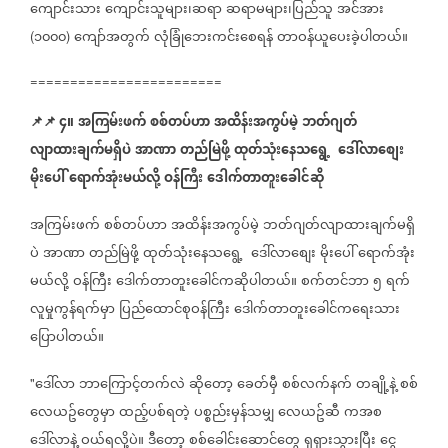
ကျောင်းသား
ကျောင်းသူများ၊ဆရာ
ဆရာမများ၊ပြည်သူ
အင်အား
၁၀၀၀
ကျော်အတွက်
လုံခြုံဘေးကင်းစေရန်
တာဝန်ယူပေးခဲ့ပါတယ်။
(
)
========================
📌
📌
၄။
အကြမ်းဖက်
စစ်တပ်ဟာ
အထိန်းအကွပ်မဲ့
ဘတ်ဂျတ်
လျာထားချက်မရှိပဲ
အာဏာ
တည်မြဲဖို့
ထုတ်သုံး
နေသရွေ့
ဒေါ်လာ
စျေး
မိုး
ပေါ်
ရောက်အုံးမယ်လို့
ဝန်ကြီး
ဒေါက်တာတူးခေါင်ဆို
​​
အကြမ်းဖက်
စစ်တပ်ဟာ
အထိန်းအကွပ်မဲ့
ဘတ်ဂျတ်လျာထားချက်မရှိ
ပဲ
အာဏာ
တည်မြဲဖို့
ထုတ်သုံး
နေသရွေ့
ဒေါ်လာ
စျေး
မိုး
ပေါ်
ရောက်အုံး
​​
မယ်လို့
ဝန်ကြီး
ဒေါက်တာတူးခေါင်ကဆိုပါတယ်။
စက်တင်ဘာ
၅
ရက်
လူမှုကွန်ရက်မှာ
ပြည်ထောင်စုဝန်ကြီး
ဒေါက်တာတူးခေါင်ကရေးသား
ပြောပါတယ်။
ဒေါ်လာ
ဘာ
ကြောင့်တက်လဲ
ဆို
တော့
ခေတ်မှီ
စစ်လက်နက်
တချို့နဲ့
စစ်
"
​​​
လေယဥ်
တွေမှာ
ထည့်ပစ်ရတဲ့
ပစ္စည်းမှန်သမျှ
လေယဥ်ဆီ
ကအစ
​
​
ဒေါ်လာနဲ့
ဝယ်ရလို့ပဲ။
ဒီ
တော့
စစ်
ခေါင်း
ဆောင်
တွေ
ရုရှားသွားပြီး
ငွေ
​