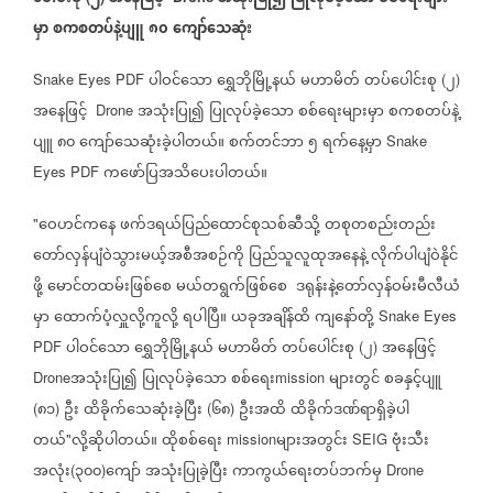
မှာ
စကစတပ်နဲ့ပျူ
၈၀
ကျော်သေဆုံး
ပါဝင်သော
ရွှေဘိုမြို့နယ်
မဟာမိတ်
တပ်ပေါင်းစု
၂
Snake Eyes PDF
(
)
အနေဖြင့်
အသုံးပြု၍
ပြုလုပ်ခဲ့သော
စစ်ရေးများမှာ
စကစတပ်နဲ့
Drone
ပျူ
၈၀
ကျော်သေဆုံးခဲ့ပါတယ်။
စက်တင်ဘာ
၅
ရက်နေ့မှာ
Snake
ကဖော်ပြအသိပေးပါတယ်။
Eyes PDF
ဝေဟင်ကနေ
ဖက်ဒရယ်ပြည်ထောင်စုသစ်ဆီသို့
တစုတစည်းတည်း
"
တော်လှန်ပျံဝဲသွားမယ့်အစီအစဉ်ကို
ပြည်သူလူထုအနေနဲ့
လိုက်ပါပျံဝဲနိုင်
ဖို့
မောင်တထမ်းဖြစ်စေ
မယ်တရွက်ဖြစ်စေ
ဒရုန်းနဲ့တော်လှန်ဝမ်းမီလီယံ
မှာ
ထောက်ပံ့လှူလို့ကူလို့
ရပါပြီ။
ယခုအချိန်ထိ
ကျနော်တို့
Snake Eyes
ပါဝင်သော
ရွှေဘိုမြို့နယ်
မဟာမိတ်
တပ်ပေါင်းစု
၂
အနေဖြင့်
PDF
(
)
အသုံးပြု၍
ပြုလုပ်ခဲ့သော
စစ်ရေး
များတွင်
စခနှင့်ပျူ
Drone
mission
၈၁
ဦး
ထိခိုက်သေဆုံးခဲ့ပြီး
၆၈
ဦးအထိ
ထိခိုက်ဒဏ်ရာရှိခဲ့ပါ
(
)
(
)
တယ်
လို့ဆိုပါတယ်။
ထိုစစ်ရေး
များအတွင်း
ဗုံးသီး
"
mission
SEIG
အလုံး
၃၀၀
ကျော်
အသုံးပြုခဲ့ပြီး
ကာကွယ်ရေးတပ်ဘက်မှ
(
)
Drone