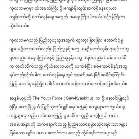
အတွက်
ပြည်သူ့အသံနဲ့
ပြည်သူ့ဆန္ဒကို
ဖော်ထုတ်ကြရမှာ
ဖြစ်ပါတယ်။
ကုလသမဂ္ဂမှာ
သံအမတ်ကြီး
ဦးကျော်မိုးထွန်းဆက်ရှိနေရေးဟာ
ကျွန်တော်တို့
တော်လှန်ရေးအတွက်
အရေးကြီးပါတယ်။
လို့ဝန်ကြီးက
”
ဆိုပါတယ်။
ကုလသမဂ္ဂသည်
ပြည်သူလူထုအတွက်
ထူးထူးခြားခြား
ထောက်ပံ့မှု
များ
မရှိသေးသော်လည်း
ပြည်သူနှင့်အတူ၊
နွေဦးတော်လှန်ရေးနှင့်
အတူ
ရပ်တည်ပေးနေကြောင်းနှင့်
ပြည်သူနှင့်အတူ
မရပ်တည်ဘဲ
စစ်ကောင်စီ
က
လွှတ်လိုက်သည့်
ကိုယ်စားလှယ်ကို
လက်ခံပြီး
စစ်ကောင်စီနှင့်အတူ
ရပ်တည်လိုက်ပါက
တော်လှန်ရေးတွင်
အခက်အခဲ
ဖြစ်စေနိုင်ကြောင်း
ပြည်ထောင်စုဝန်ကြီး
ဒေါက်တာဇော်ဝေစိုးကထပ်လောင်းပြောပါတယ်။
ဆန္ဒခံယူပွဲကို
က
ဦးဆောင်ပြုလုပ်
The Youth Force ( Saw-Kyaukhtu)
ခဲ့ပြီး
ဆောမြို့နယ်
ပြည့်သူအုပ်ချုပ်ရေးအဖွဲ့နှင့်
ကျေးရွာကာကွယ်ရေး
အဖွဲ့များမှလည်း
အင်းအားဖြည့်
ပူးပေါင်း
ကူညီပေးခဲ့ကြပါတယ်။
အခမ်းအနားကို
တက်ရောက်သည့်
ပြည်ထောင်စုဖွားတိုင်းရင်းသားများ
ဖြစ်သော
ချင်း၊
ဗမာ
၊
တောင်သား
စသည့်
တိုင်းရင်းသားများနှင့်