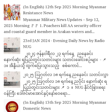
(In English) 12th Sep 2025 Morning Myanmar
Resistance News
Myanmar Military News Updates – Sep 12,
2025 Morning 🚩🚩 1. Poachers kill AA security officer
and coastal guard member in Arakan waters and...
23rd JAN 2024 - Evening Daily News by Radio
NUG
၂၀၂၄ ဇန်နဝါရီလ ၂၃ ရက်နေ့ ညနေခင်း
နောက်ဆုံး ရပြည်တွင်းသတင်းများ သတင်းခေါင်းစဉ်များ - 📌
၁။ အိန္ဒိယသို့ ထွက်ပြေးသွားသည့် စစ်ကောင်...
၂၀၂၅ သြဂုတ်လ ၁၈ ရက်နေ့ ညနေခင်း သတင်းလွှာ
၂၀၂၅ သြဂုတ်လ ၁၈ ရက်နေ့ ညပိုင်း နောက်ဆုံး ရ
ပြည်တွင်းသတင်းများ 📌 ⁨⁨⁨⁨ ၁ ⁨ ။ ⁨ NUG နိုင်ငံခြားရေး
ဝန်ကြီး ဒေါ်ဇင်မာအောင်နှင့်နော်ဝေရော...
(In English) 13th Sep 2025 Morning Myanmar
Domestic News