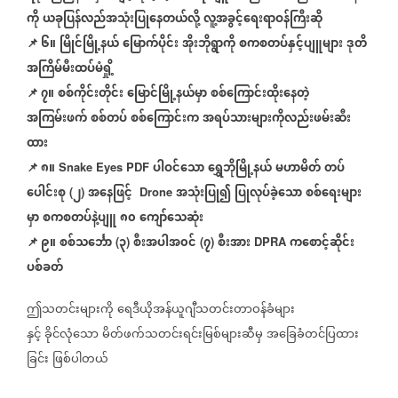
ကို
ယခုပြန်လည်အသုံးပြုနေတယ်လို့
လူ့အခွင့်ရေးရာဝန်ကြီးဆို
📌
၆။
မြိုင်မြို့နယ်
မြောက်ပိုင်း
အိုးဘိုရွာကို
စကစတပ်နှင့်ပျူများ
ဒုတိ
အကြိမ်မီးထပ်မံရှို့
📌
၇။
စစ်ကိုင်းတိုင်း
မြောင်မြို့နယ်မှာ
စစ်ကြောင်းထိုးနေတဲ့
အကြမ်းဖက်
စစ်တပ်
စစ်ကြောင်းက
အရပ်သားများကိုလည်းဖမ်းဆီး
ထား
📌
၈။
ပါဝင်သော
ရွှေဘိုမြို့နယ်
မဟာမိတ်
တပ်
Snake Eyes PDF
ပေါင်းစု
၂
အနေဖြင့်
အသုံးပြု၍
ပြုလုပ်ခဲ့သော
စစ်ရေးများ
(
)
Drone
မှာ
စကစတပ်နဲ့ပျူ
၈၀
ကျော်သေဆုံး
📌
၉။
စစ်သင်္ဘော
၃
စီးအပါအ၀င်
၇
စီးအား
ကစောင့်ဆိုင်း
(
)
(
)
DPRA
ပစ်ခတ်
ဤသတင်းများကို
ရေဒီယိုအန်ယူဂျီသတင်းတာဝန်ခံများ
နှင့်
ခိုင်လုံသော
မိတ်ဖက်သတင်းရင်းမြစ်များဆီမှ
အခြေခံတင်ပြထား
ခြင်း
ဖြစ်ပါတယ်
========================