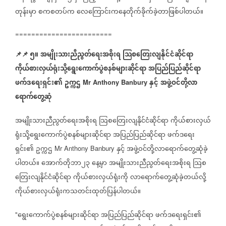
တုန်းမှာ
စကစတပ်က
လေကြောင်းကနေတိုက်ခိုက်ခဲ့တာဖြစ်ပါတယ်။
​
========================
📌
📌
၅။
အမျိုးသားညီညွတ်ရေးအစိုးရ
သြစတြေးလျနိုင်ငံဆိုင်ရာ
ကိုယ်စားလှယ်ရုံးသို့ရွေးကောက်ပွဲစနစ်များဆိုင်ရာ
အပြည်ပြည်ဆိုင်ရာ
ဖက်ဒရေးရှင်း၏
ဥက္ကဌ
နှင့်
အဖွဲ့ဝင်တို့လာ
Mr Anthony Banbury
ရောက်တွေ့ဆုံ
အမျိုးသားညီညွတ်ရေးအစိုးရ
သြစတြေးလျနိုင်ငံဆိုင်ရာ
ကိုယ်စားလှယ်
ရုံးသို့ရွေးကောက်ပွဲစနစ်များဆိုင်ရာ
အပြည်ပြည်ဆိုင်ရာ
ဖက်ဒရေး
ရှင်း၏
ဥက္ကဌ
နှင့်
အဖွဲ့ဝင်တို့လာရောက်တွေ့ဆုံခဲ့
Mr Anthony Banbury
ပါတယ်။
အောက်တိုဘာ၂၃
နေ့မှာ
အမျိုးသားညီညွတ်ရေးအစိုးရ
သြစ
တြေးလျနိုင်ငံဆိုင်ရာ
ကိုယ်စားလှယ်ရုံးကို
လာရောက်တွေ့ဆုံခဲ့တယ်လို့
ကိုယ်စားလှယ်ရုံးကသတင်းထုတ်ပြန်ပါတယ်။
ရွေးကောက်ပွဲစနစ်များဆိုင်ရာ
အပြည်ပြည်ဆိုင်ရာ
ဖက်ဒရေးရှင်း၏
"