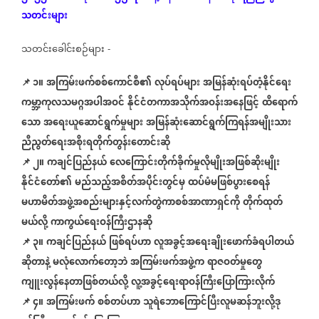
သတင်းများ
သတင်းခေါင်းစဉ်များ
-
📌 ၁။
အကြမ်းဖက်စစ်ကောင်စီ၏
လုပ်ရပ်များ
အမြန်ဆုံးရပ်တံ့နိုင်ရေး
ကမ္ဘာ့ကုလသမဂ္ဂအပါအဝင်
နိုင်ငံတကာအသိုက်အဝန်းအနေဖြင့်
ထိရောက်
သော
အရေးယူဆောင်ရွက်မှုများ
အမြန်ဆုံးဆောင်ရွက်ကြရန်အမျိုးသား
ညီညွတ်ရေးအစိုးရတိုက်တွန်းတောင်းဆို
📌
၂။
ကချင်ပြည်နယ်
လေကြောင်းတိုက်ခိုက်မှုလိုမျိုးအဖြစ်ဆိုးမျိုး
နိုင်ငံတော်၏
မည်သည့်အစိတ်အပိုင်းတွင်မှ
ထပ်မံမဖြစ်ပွားစေရန်
မဟာမိတ်အဖွဲ့အစည်းများနှင့်လက်တွဲကာစစ်အာဏာရှင်ကို
တိုက်ထုတ်
မယ်လို့
ကာကွယ်ရေးဝန်ကြီးဌာနဆို
📌
၃။
ကချင်ပြည်နယ်
ဖြစ်ရပ်ဟာ
လူအခွင့်အရေးချိုးဖောက်ခံရပါတယ်
ဆိုတာနဲ့
မလုံလောက်တော့ဘဲ
အကြမ်းဖက်အဖွဲ့က
ရာဇဝတ်မှုတွေ
ကျူးလွန်နေတာဖြစ်တယ်လို့
လူ့အခွင့်ရေးရာဝန်ကြီးပြောကြားလိုက်
📌
၄။
အကြမ်းဖက်
စစ်တပ်ဟာ
သူရဲဘောကြောင်ပြီးလူမဆန်ဘူးလို့ဒု