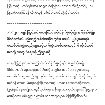
ဖြင့်
အဆိုပါလုပ်ရပ်အား
ဆန့်ကျင်ကြောင်း
တောင်းဆိုလှုံ့ဆော်မှုများ
ပြုလုပ်ပေးကြရန်
တိုက်တွန်းလိုက်ပါတယ်လို့ဆိုပါတယ်။
========================
📌
📌
၂။
ကချင်ပြည်နယ်
လေကြောင်းတိုက်ခိုက်မှုလိုမျိုးအဖြစ်ဆိုးမျိုး
နိုင်ငံတော်၏
မည်သည့်အစိတ်အပိုင်းတွင်မှ
ထပ်မံမဖြစ်ပွားစေရန်
မဟာမိတ်အဖွဲ့အစည်းများနှင့်လက်တွဲကာစစ်အာဏာရှင်ကို
တိုက်ထုတ်
မယ်လို့
ကာကွယ်ရေးဝန်ကြီးဌာနဆို
ကချင်ပြည်နယ်
လေကြောင်းတိုက်ခိုက်မှုလိုမျိုး
အဖြစ်ဆိုးမျိုး
နိုင်ငံတော်၏
မည်သည့်အစိတ်အပိုင်းတွင်မှ
ထပ်မံမဖြစ်ပွားစေရန်
မဟာမိတ်အဖွဲ့အစည်းများနှင့်လက်တွဲကာစစ်အာဏာရှင်ကို
တိုက်ထုတ်
မယ်လို့
ကာကွယ်ရေးဝန်ကြီးဌာနကဆိုပါတယ်။
အောက်တိုဘာလ
၂၄
ရက်နေ့အမျိုးသားညီညွတ်ရေးအစိုးရ၊
ကာကွယ်ရေးဝန်ကြီးဌာနက
(
)
ပေးပို့သော
ဝမ်းနည်းကြောင်း
သဝဏ်လွှာမှာဖော်ပြပါရှိပါတယ်။