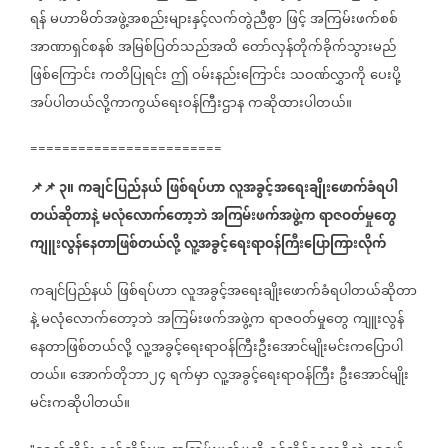
ရန်
မဟာမိတ်အဖွဲ့အစည်းများနှင့်လက်တွဲညီစွာ
ဖြင့်
အကြမ်းဖက်စစ်
အာဏာရှင်စနစ်
အမြစ်ပြတ်သည်အထိ
တော်လှန်တိုက်ခိုက်သွားမည်
ဖြစ်ကြောင်း
ကတိပြုရင်း
ဤ
ဝမ်းနည်းကြောင်း
သဝဏ်လွှာကို
ပေးပို့
အပ်ပါတယ်လို့ကာကွယ်ရေးဝန်ကြီးဌာန
ကဆိုထားပါတယ်။
========================
📌
📌
၃။
ကချင်ပြည်နယ်
ဖြစ်ရပ်ဟာ
လူအခွင့်အရေးချိုးဖောက်ခံရပါ
တယ်ဆိုတာနဲ့
မလုံလောက်တော့ဘဲ
အကြမ်းဖက်အဖွဲ့က
ရာဇဝတ်မှုတွေ
ကျူးလွန်နေတာဖြစ်တယ်လို့
လူ့အခွင့်ရေးရာဝန်ကြီးပြောကြားလိုက်
ကချင်ပြည်နယ်
ဖြစ်ရပ်ဟာ
လူအခွင့်အရေးချိုးဖောက်ခံရပါတယ်ဆိုတာ
နဲ့
မလုံလောက်တော့ဘဲ
အကြမ်းဖက်အဖွဲ့က
ရာဇဝတ်မှုတွေ
ကျူးလွန်
နေတာဖြစ်တယ်လို့
လူ့အခွင့်ရေးရာဝန်ကြီးဦးအောင်မျိုးမင်းကပြောပါ
တယ်။
အောက်တိုဘာ၂၄
ရက်မှာ
လူ့အခွင့်ရေးရာဝန်ကြီး
ဦးအောင်မျိုး
မင်းကဆိုပါတယ်။