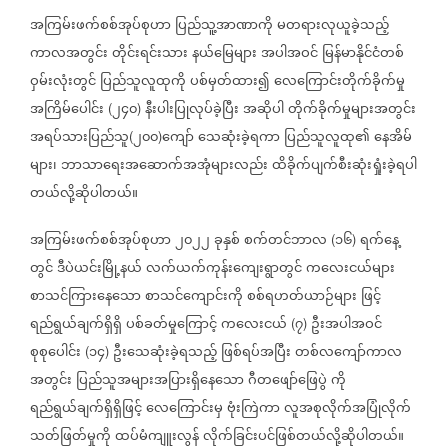
အကြမ်းဖက်စစ်အုပ်စုဟာ
ပြည်သူ့အာဏာကို
မတရားလုယူခဲ့သည့်
ကာလအတွင်း
တိုင်းရင်းသား
နယ်မြေများ
အပါအဝင်
မြန်မာနိုင်ငံတစ်
ဝှမ်းလုံးတွင်
ပြည်သူလူထုကို
ပစ်မှတ်ထား၍
လေကြောင်းတိုက်ခိုက်မှု
အကြိမ်ပေါင်း
၂၄၀
နီးပါးပြုလုပ်ခဲ့ပြီး
အဆိုပါ
တိုက်ခိုက်မှုများအတွင်း
(
)
အရပ်သားပြည်သူ
၂၀၀
ကျော်
သေဆုံးခဲ့ရကာ
ပြည်သူလူထု၏
နေအိမ်
(
)
များ၊
ဘာသာရေးအဆောက်အအုံများလည်း
ထိခိုက်ပျက်စီးဆုံးရှုံးခဲ့ရပါ
တယ်လို့ဆိုပါတယ်။
အကြမ်းဖက်စစ်အုပ်စုဟာ
၂၀၂၂
ခုနှစ်
စက်တင်ဘာလ
၁၆
ရက်နေ့
(
)
တွင်
ဒီပဲယင်းမြို့နယ်
လက်ယက်ကုန်းကျေးရွာတွင်
ကလေးငယ်များ
စာသင်ကြားနေသော
စာသင်ကျောင်းကို
စစ်ရဟတ်ယာဉ်များ
ဖြင့်
ရည်ရွယ်ချက်ရှိရှိ
ပစ်ခတ်မှုကြောင့်
ကလေးငယ်
၇
ဦးအပါအဝင်
(
)
စုစုပေါင်း
၁၄
ဦးသေဆုံးခဲ့ရသည့်
ဖြစ်ရပ်အပြီး
တစ်လကျော်ကာလ
(
)
အတွင်း
ပြည်သူအများအပြားရှိနေသော
ဂီတဖျော်ဖြေပွဲ
ကို
ရည်ရွယ်ချက်ရှိရှိဖြင့်
လေကြောင်းမှ
ဗုံးကြဲကာ
လူအစုလိုက်အပြုံလိုက်
သတ်ဖြတ်မှုကို
ထပ်မံကျူးလွန်
လိုက်ခြင်းပင်ဖြစ်တယ်လို့ဆိုပါတယ်။