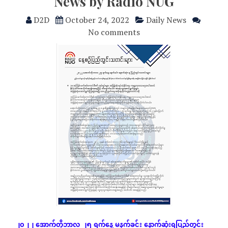
News by Radio NUG
D2D
October 24, 2022
Daily News
No comments
၂၀၂၂
အောက်တိုဘာလ
၂၅
ရက်နေ့
မနက်ခင်း
နောက်ဆုံး
ရပြည်တွင်း