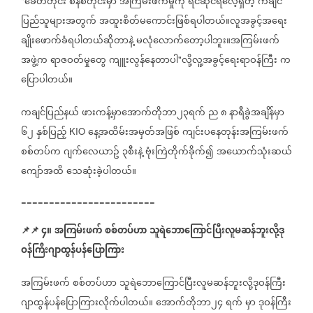
ခေတ်တိုင်း
စနစ်တိုင်းမှာ
အကြမ်းဖက်မှုကို
ရင်ဆိုင်ရလေ့ရှိတဲ့
ကချင်
"
ပြည်သူများအတွက်
အထူးစိတ်မကောင်းဖြစ်ရပါတယ်။လူအခွင့်အရေး
ချိုးဖောက်ခံရပါတယ်ဆိုတာနဲ့
မလုံလောက်တော့ပါဘူး။အကြမ်းဖက်
အဖွဲ့က
ရာဇဝတ်မှုတွေ
ကျူးလွန်နေတာပါ
လို့လူ့အခွင့်ရေးရာဝန်ကြီး
က
"
ပြောပါတယ်။
ကချင်ပြည်နယ်
ဖားကန့်မှာအောက်တိုဘာ၂၃ရက်
ည
၈
နာရီခွဲအချိန်မှာ
၆၂
နှစ်ပြည့်
နေ့အထိမ်းအမှတ်အဖြစ်
ကျင်းပနေတုန်းအကြမ်းဖက်
KIO
စစ်တပ်က
ဂျက်လေယာဥ်
၃စီးနဲ့
ဗုံးကြဲတိုက်ခိုက်၍
အယောက်သုံးဆယ်
ကျော်အထိ
သေဆုံးခဲ့ပါတယ်။
========================
📌
📌
၄။
အကြမ်းဖက်
စစ်တပ်ဟာ
သူရဲဘောကြောင်ပြီးလူမဆန်ဘူးလို့ဒု
ဝန်ကြီးဂျာထွန်ပန်ပြောကြား
အကြမ်းဖက်
စစ်တပ်ဟာ
သူရဲဘောကြောင်ပြီးလူမဆန်ဘူးလို့ဒုဝန်ကြီး
ဂျာထွန်ပန်ပြောကြားလိုက်ပါတယ်။
အောက်တိုဘာ၂၄
ရက်
မှာ
ဒုဝန်ကြီး