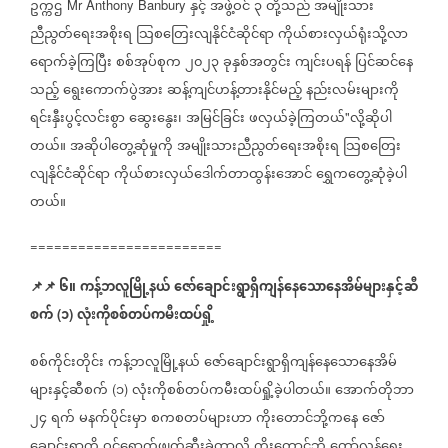
ဥက္ကဌ
နှင့်
အဖွဲ့ဝင်
၃
တို့သည်
အမျိုးသား
Mr Anthony Banbury
ညီညွတ်ရေးအစိုးရ
သြစတြေးလျနိုင်ငံဆိုင်ရာ
ကိုယ်စားလှယ်ရုံးသို့လာ
ရောက်ခဲ့ကြပြီး
စစ်အုပ်စုက
၂၀၂၃
ခုနှစ်အတွင်း
ကျင်းပရန်
ပြင်ဆင်နေ
သည့်
ရွေးကောက်ပွဲအား
ဆန့်ကျင်ဟန့်တားနိုင်မည့်
နည်းလမ်းများကို
ရင်းနှီးပွင့်လင်းစွာ
ဆွေးနွေး၊
အမြင်ခြင်း
ဖလှယ်ခဲ့ကြတယ်
လို့ဆိုပါ
"
တယ်။
အဆိုပါတွေ့ဆုံမှုကို
အမျိုးသားညီညွတ်ရေးအစိုးရ
သြစတြေး
လျနိုင်ငံဆိုင်ရာ
ကိုယ်စားလှယ်ဒေါက်တာထွန်းအောင်
ရွှေကတွေ့ဆုံခဲ့ပါ
တယ်။
========================
📌
📌
၆။
ကန့်ဘလူမြို့နယ်
ဇော်ချောင်းရွာရှိကျန်နေသောနေအိမ်များနှင့်ဆီ
စက်
၁
လုံးကိုစစ်တပ်ကမီးထပ်ရှို့
(
)
စစ်ကိုင်းတိုင်း
ကန့်ဘလူမြို့နယ်
ဇော်ချောင်းရွာရှိကျန်နေသောနေအိမ်
များနှင့်ဆီစက်
၁
လုံးကိုစစ်တပ်ကမီးထပ်ရှို့ခဲ့ပါတယ်။
အောက်တိုဘာ
(
)
၂၄
ရက်
မနက်ပိုင်းမှာ
စကစတပ်များဟာ
ကိုးတောင်ဘို့ကနေ
ဇော်
ချောင်းရွာကို
ဝင်ရောက်ဖျက်ဆီးခဲ့တာလို့
ကိုးတောင်ဘို့
တော်လှန်ရေး