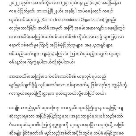
၂၀၂၂
ခုနှစ်၊
အောက်တိုဘာလ
၂၃
ရက်နေ့၊
ည
၈
၃၀
အချိန်ခန့်က
(
)
(
:
)
ကချင်ပြည်နယ်၊
ဖားကန့်မြို့နယ်၊
အနန့်ပါ
တပ်စခန်းတွင်
ကချင်
လွတ်လပ်ရေးအဖွဲ့
ဖွဲ့စည်း
(Kachin Independence Organization)
တည်ထောင်ခြင်း
အထိမ်းအမှတ်
အကြိုအခမ်းအနားကျင်းပနေချိန်တွင်
အာဏာသိမ်းအကြမ်းဖက်စစ်ကောင်စီ၏
တိုက်လေယာဥ်
များဖြင့်
လာ
ရောက်ပစ်ခတ်မှုကြောင့်
အပြစ်မဲ့ပြည်သူများ၊
အနုပညာရှင်များ၊
စစ်သည်တော်များ
ကျဆုံးခဲ့ကြောင်း
ကြားသိရသည့်အတွက်
များစွာ
ဝမ်းနည်းကြေကွဲရပါတယ်လို့ဆိုပါတယ်။
အာဏာသိမ်းအကြမ်းဖက်စစ်ကောင်စီ၏
ယခုလုပ်ရပ်သည်
ရည်ရွယ်ချက်ရှိရှိ
လုပ်ဆောင်သော
စစ်ရာဇဝတ်မှု
ဖြစ်သည်ဟု
ကျွန်ုပ်တို့
ကာကွယ်ရေးဝန်ကြီးဌာနက
မှတ်ယူတယ်လို့ဖော်ပြပါတယ်။
အမျိုးသားညီညွတ်ရေးအစိုးရ၊
ကာကွယ်ရေးဝန်ကြီးဌာနအနေဖြင့်
ကျ
ဆုံးသွားရသော
အပြစ်မဲ့ပြည်သူများ၊
အနုပညာရှင်များ၊စစ်သည်တော်
မိသားစုဝင်များ၏ကြေကွဲရမှုများကို
များစွာစာနာပြီး
ယခုကဲ့သို့
အဖြစ်
ဆိုးမျိုး
နိုင်ငံတော်၏
မည်သည့်အစိတ်အပိုင်းတွင်မှ
ထပ်မံမဖြစ်ပွားစေ