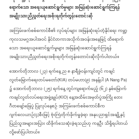
ရောက်သော
အရေးယူဆောင်ရွက်မှုများ
အမြန်ဆုံးဆောင်ရွက်ကြရန်
အမျိုးသားညီညွတ်ရေးအစိုးရတိုက်တွန်းတောင်းဆို
အကြမ်းဖက်စစ်ကောင်စီ၏
လုပ်ရပ်များ
အမြန်ဆုံးရပ်တံ့နိုင်ရေး
ကမ္ဘာ့
ကုလသမဂ္ဂအပါအဝင်
နိုင်ငံတကာအသိုက်အဝန်းအနေဖြင့်
ထိရောက်
သော
အရေးယူဆောင်ရွက်မှုများ
အမြန်ဆုံးဆောင်ရွက်ကြရန်
အမျိုးသားညီညွတ်ရေးအစိုးရတိုက်တွန်းတောင်းဆိုလိုက်ပါတယ်။
အောက်တိုဘာလ
၂၃
ရက်နေ့
ည
၈
နာရီခွဲဝန်းကျင်တွင်
ကချင်
(
)
လွတ်မြောက်ရေးတပ်မတော်
တပ်မဟာ
၉
အနန့်ပါ
(KIA)
(
)
(A Nang Pa)
၌
အောက်တိုဘာလ
၂၅
ရက်နေ့
တွင်ကျရောက်မည့်
၆၂
နှစ်မြောက်
(
)
(
)
ကချင်လွတ်လပ်ရေးအဖွဲ့ချုပ်
နေ့အထိမ်းအမှတ်ပွဲအကြို
တေး
(KIO)
ဂီတဖျော်ဖြေပွဲ
ပြုလုပ်နေစဉ်
အကြမ်းဖက်စစ်ကောင်စီက
ဂျက်လေယာဉ်
၄
စီးဖြင့်
ဗုံးကြဲတိုက်ခိုက်မှုခဲ့ရာ
အနုပညာရှင်အချို့နှင့်
(
)
ပြည်သူအများအပြား
ထိခိုက်သေဆုံးခဲ့ရသည်ဟု
ကနဦး
သိရှိရပါတယ်
လို့ဖော်ပြပါတယ်။