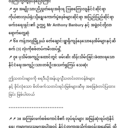
ဝန်ကြီးဂျာထွန်ပန်ပြောကြား
📌
၅။
အမျိုးသားညီညွတ်ရေးအစိုးရ
သြစတြေးလျနိုင်ငံဆိုင်ရာ
ကိုယ်စားလှယ်ရုံးသို့ရွေးကောက်ပွဲစနစ်များဆိုင်ရာ
အပြည်ပြည်ဆိုင်ရာ
ဖက်ဒရေးရှင်း၏
ဥက္ကဌ
နှင့်
အဖွဲ့ဝင်တို့လာ
Mr Anthony Banbury
ရောက်တွေ့ဆုံ
📌
၆။
ကန့်ဘလူမြို့နယ်
ဇော်ချောင်းရွာရှိကျန်နေသောနေအိမ်များနှင့်ဆီ
စက်
၁
လုံးကိုစစ်တပ်ကမီးထပ်ရှို့
(
)
📌
၇။
ပုသိမ်အကျဥ်းထောင်တွင်
ဖမ်းဆီး
ထိန်းသိမ်းခြင်းခံထားရသော
နိုင်ငံရေးအကျဉ်းသားတစ်ဦးအသက်ရှုကြပ်
သေဆုံး
ဤသတင်းများကို
ရေဒီယိုအန်ယူဂျီသတင်းတာဝန်ခံများ
နှင့်
ခိုင်လုံသော
မိတ်ဖက်သတင်းရင်းမြစ်များဆီမှ
အခြေခံတင်ပြထား
ခြင်း
ဖြစ်ပါတယ်
========================
📌
📌
၁။
အကြမ်းဖက်စစ်ကောင်စီ၏
လုပ်ရပ်များ
အမြန်ဆုံးရပ်တံ့နိုင်
ရေး
ကမ္ဘာ့ကုလသမဂ္ဂအပါအဝင်
နိုင်ငံတကာအသိုက်အဝန်းအနေဖြင့်
ထိ