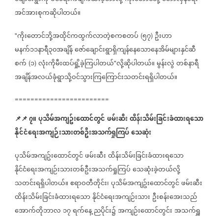
အင်အားစုကဆိုပါတယ်။
ကိုးတောင်ဘို့အထိုင်ကထွက်လာတဲ့စကစတပ်
၅၇
ဦးဟာ
"
(
)
မနက်၁၁နာရီ၃၀အချိန်
ဇော်ချောင်းရွာရှိကျန်နေသောနေအိမ်များနှင်ဆီ
စက်
၁
လုံးကိုမီးထပ်ရှို့ခဲ့ကြပါတယ်
လို့ဆိုပါတယ်။
မွန်းလွဲ
တစ်နာရီ
(
)
"
အချိန်အလယ်ခုံရွာသို့ဝင်သွားကြကြောင်းသတင်းရရှိပါတယ်။
========================
📌
📌
၇။
ပုသိမ်အကျဥ်းထောင်တွင်
ဖမ်းဆီး
ထိန်းသိမ်းခြင်းခံထားရသော
နိုင်ငံရေးအကျဉ်းသားတစ်ဦးအသက်ရှုကြပ်
သေဆုံး
ပုသိမ်အကျဥ်းထောင်တွင်
ဖမ်းဆီး
ထိန်းသိမ်းခြင်းခံထားရသော
နိုင်ငံရေးအကျဉ်းသားတစ်ဦးအသက်ရှုကြပ်
သေဆုံးခဲ့တယ်လို့
သတင်းရရှိပါတယ်။
ဧရာဝတီတိုင်း၊
ပုသိမ်အကျဥ်းထောင်တွင်
ဖမ်းဆီး
ထိန်းသိမ်းခြင်းခံထားရသော
နိုင်ငံရေးအကျဉ်းသား
ဦးစန်းအေးသည်
အောက်တိုဘာလ
၁၇
ရက်နေ့
ညပိုင်း၌
အကျဉ်းထောင်တွင်း
အသက်ရှူ