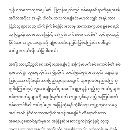
ဂျနီဗာသဘောတူစာချုပ်၏
ပြဌာန်းချက်တွင်
စစ်ရေးစစ်ရာကိစ္စများ၏
အစိတ်အပိုင်း
အဖြစ်
ပါဝင်ပတ်သက်နေခြင်းမဟုတ်လျှင်
အရပ်သား
ပြည်သူများသည်
တိုက်ခိုက်ခံရခြင်းဘေးမှ
အကာအကွယ်ရရှိစေရမည်
ဟု
ပြဌာန်းထားသောကြောင့်
အကြမ်းဖက်စစ်ကောင်စီ၏
လုပ်ရပ်သည်
နိုင်ငံတကာ
ဥပဒေများကို
ချိုးဖောက်နေခြင်းဖြစ်ကြောင်း
ပေါ်လွင်
ထင်ရှားတယ်လို့ဖော်ပြပါတယ်။
အမျိုးသားညီညွတ်ရေးအစိုးရအနေဖြင့်
အကြမ်းဖက်စစ်ကောင်စီ၏
စစ်
ရာဇဝတ်မှု၊
လူအစုလိုက်အပြုံလိုက်
သတ်ဖြတ်မှုများအတွင်း
ကျဆုံးခဲ့
ကြရသော
တိုင်းရင်းသားပြည်သူများအတွက်
များစွာဝမ်းနည်းကြေကွဲ
ရပါကြောင်းနှင့်
လူသားမျိုးနွယ်စုအပေါ်
ကျူးလွန်သည့်
ရာဇဝတ်မှုများ၊
စစ်ရာဇဝတ်မှုများကို
နေ့စဉ်ရက်ဆက်
ကျူးလွန်နေသည့်
အကြမ်းဖက်
စစ်ကောင်စီ၏
လုပ်ရပ်များ
အမြန်ဆုံးရပ်တံ့နိုင်ရေး
ကမ္ဘာ့ကုလသမဂ္ဂ
အပါအဝင်
နိုင်ငံတကာအသိုက်အဝန်းအနေဖြင့်
ထိရောက်သော
အရေးယူဆောင်ရွက်မှုများ
အမြန်ဆုံးဆောင်ရွက်ကြရန်နှင့်
လူထု
လူတန်းစားအဖွဲ့အစည်း
အသီးသီး
အနေဖြင့်လည်း
နည်းလမ်းပေါင်းစုံ