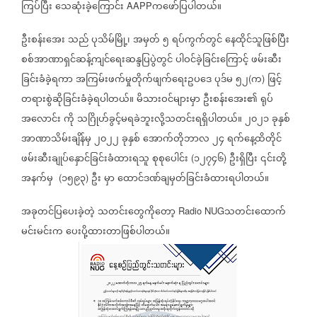
ကြပ်ပြီး
သေဆုံးခဲ့ကြောင်း
ကဖော်ပြပါတယ်။
AAPP
ဦးစန်းအေး
သည်
ပုသိမ်မြို့၊
အမှတ်
၅
ရပ်ကွက်တွင်
နေထိုင်သူဖြစ်ပြီး
စစ်အာဏာရှင်ဆန့်ကျင်ရေးဆန္ဒပြပွဲတွင်
ပါဝင်ခဲ့ခြင်းကြောင့်
ဖမ်းဆီး
ခြင်းခံခဲ့ရကာ
အကြမ်းဖက်မှုတိုက်ဖျက်ရေးဥပဒေ
ပုဒ်မ
၅၂
က
ဖြင့်
(
)
တရားစွဲဆိုခြင်းခံခဲ့ရပါတယ်။
မိသားဝင်များမှာ
ဦးစန်းအေး၏
ရုပ်
အလောင်း
ကို
သဂြိုဟ်ခွင့်မရခဲဘူးလို့သတင်းရရှိပါတယ်။
၂၀၂၁
ခုနှစ်
အာဏာသိမ်းချိန်မှ
၂၀၂၂
ခုနှစ်
အောက်တိုဘာလ
၂၄
ရက်နေ့ထိတိုင်
ဖမ်းဆီးချုပ်နှောင်ခြင်းခံထားရသူ
စုစုပေါင်း
၁၂၇၄၆
ဦးရှိပြီး
၎င်းတို့
(
)
အနက်မှ
၁၅၉၃
ဦး
မှာ
ထောင်ဒဏ်ချမှတ်ခြင်းခံထားရပါတယ်။
(
)
အခုတင်ပြပေးခဲ့တဲ့
သတင်းတွေကိုတော့
သတင်းထောက်
Radio NUG
မင်းမင်းက
ပေးပို့ထားတာဖြစ်ပါတယ်။