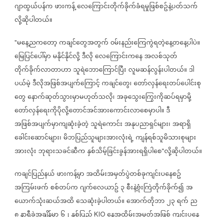
ဂျာထွယ်ပန်က
ဖားကန့်
လေကြောင်းတိုက်ခိုက်ခံရမှုဖြစ်စဥ်နဲ့ပတ်သက်
လို့ဆိုပါတယ်။
မနေ့ညကတော့
ကချင်တွေအတွက်
၀မ်းနည်းကြေကွဲရတဲ့နေ့တနေ့ပါပဲ။
"
မြေပြင်ပေါ်မှာ
မနိုင်နိုင်လို့
ဒီလို
လေကြောင်းကနေ
အလစ်သုတ်
တိုက်ခိုက်လာတာဟာ
သူရဲဘောကြောင်ပြီး
လူမဆန်လွန်းပါတယ်။
ဒါ
ပယ်မဲ့
ဒီလိုအဖြစ်အပျက်ကြောင့်
ကချင်တွေ၊
တော်လှန်ရေးတပ်ပေါင်းစု
တွေ
နောက်ဆုတ်သွားမှာမဟုတ်သလို၊
အခုသွေးကြွေးကိုဆပ်ရမှာမို့
တော်လှန်ရေးကိုပိုလို့တောင်အင်အားကောင်းလာစေမှာပါ။
ဒီ
အဖြစ်အပျက်မှာကျဆုံးခဲ့တဲ့
သူရဲကောင်း
အနုပညာရှင်များ၊
အရာရှိ
ခေါင်းဆောင်များ၊
မိဘပြည်သူများအားလုံးရဲ့
ကျန်ရစ်သူမိသားစုများ
အားလုံး
ဘုရားသခင်ဆီက
နှစ်သိမ့်ခြင်းခွန်အားရရှိပါစေ
လို့ဆိုပါတယ်။
"
ကချင်ပြည်နယ်
ဖားကန့်မှာ
အထိမ်းအမှတ်ပွဲတစ်ခုကျင်းပနေစဥ်
အကြမ်းဖက်
စစ်တပ်က
ဂျက်လေယာဥ်
၃
စီးနဲ့ဗုံးကြဲတိုက်ခိုက်၍
အ
ယောက်သုံးဆယ်အထိ
သေဆုံးခဲ့ပါတယ်။
အောက်တိုဘာ
၂၃
ရက်
ည
၈
နာရီခွဲအချိန်မှာ
၆၂
နှစ်ပြည့်
နေ့အထိမ်းအမှတ်အဖြစ်
ကျင်းပနေ
KIO