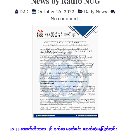
News by Radio NUG
D2D
October 25, 2022
Daily News
No comments
၂၀၂၂
အောက်တိုဘာလ
၂၆
ရက်နေ့
မနက်ခင်း
နောက်ဆုံး
ရပြည်တွင်း