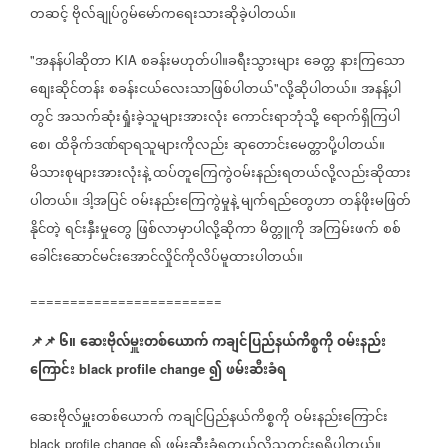
တဆင့်
ဗိုလ်ချုပ်ဂွမ်မော်ကရေးသားဆိုခဲ့ပါတယ်။
အနန်ပါဆိုတာ
စခန်းမဟုတ်ပါ။ခရီးသွားများ
ခေတ္တ
နားကြသော
"
KIA
စျေးဆိုင်တန်း
စခန်းငယ်လေးသာဖြစ်ပါတယ်
လို့ဆိုပါတယ်။
အနန့်ပါ
"
တွင်
အသက်ဆုံးရှုံးခဲ့သူများအားလုံး‌
ကောင်းရာဘုံသို့
ရောက်ရှိကြပါ
စေ၊
ထိခိုက်ဒဏ်ရာရသူများကိုလည်း
ဆုတောင်းမေတ္တာပို့ပါတယ်။
မိသားစုများအားလုံးနဲ့
ထပ်တူကြေကွဲဝမ်းနည်းရတယ်လို့လည်းဆိုထား
ပါတယ်။
ဒါ့အပြင်
ဝမ်းနည်းကြေကွဲမှုနဲ့
မျက်ရည်တွေဟာ
တန်ဖိုးမဖြတ်
နိုင်တဲ့
ရင်းနှီးမှုတွေ
ဖြစ်လာမှာပါလို့ဆိုကာ
မိတ္တူကို
အကြမ်းဖက်
စစ်
ခေါင်းဆောင်မင်းအောင်လှိုင်ကိုလိပ်မူထားပါတယ်။
========================
📌
📌
၆။
ဆေးဗိုလ်မှူးတစ်ယောက်
ကချင်ပြည်နယ်ကိစ္စကို
ဝမ်းနည်း
ကြောင်း
၍
ဖမ်းဆီးခံရ
black profile change
ဆေးဗိုလ်မှူးတစ်ယောက်
ကချင်ပြည်နယ်ကိစ္စကို
ဝမ်းနည်းကြောင်း
၍
ဖမ်းဆီးခံရတယ်လို့သတင်းရရှိပါတယ်။
black profile change