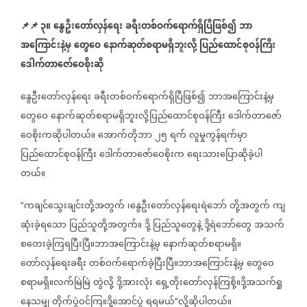
📌
📌
၃။
နွေဦးတော်လှန်ရေး
ခရီးတစ်ဝက်ရောက်ရှိပြီဖြစ်၍
ဘာ
အကြောင်းနဲ့မှ
တွေဝေ
နောက်ဆုတ်စရာမရှိဘူးလို့
ပြည်ထောင်စုဝန်ကြီး
ဒေါက်တာဇော်ဝေစိုးဆို
နွေဦးတော်လှန်ရေး
ခရီးတစ်ဝက်ရောက်ရှိပြီဖြစ်၍
ဘာအကြောင်းနဲ့မှ
တွေဝေ
နောက်ဆုတ်စရာမရှိဘူးလို့ပြည်ထောင်စုဝန်ကြီး
ဒေါက်တာဇော်
ဝေစိုးကဆိုပါတယ်။
အောက်တိုဘာ
၂၅
ရက်
လူမှုကွန်ရက်မှာ
ပြည်ထောင်စုဝန်ကြီး
ဒေါက်တာဇော်ဝေစိုးက
ရေးသားပြောဆိုခဲ့ပါ
တယ်။
ကချင်သွေးချင်းတို့အတွက်
၊နွေဦးတော်လှန်ရေးရဲဘော်
တို့အတွက်
ကျ
"
ဆုံးခဲ့ရသော
ပြည်သူတို့အတွက်။
ဒို့
ပြည်သူတွေနဲ့
ဒို့ရဲဘော်တွေ
အသက်
စတေးခဲ့ကြရပြီးပြီ။ဘာအကြောင်းနဲ့မှ
နောက်ဆုတ်စရာမရှိ။
တော်လှန်ရေးခရီး
တစ်ဝက်ရောက်ခဲ့ပြီးပြီ။ဘာအကြောင်းနဲ့မှ
တွေဝေ
စရာမရှိ။လက်မြဲမြဲ
တွဲလို့
ဒို့အားလုံး
ရှေ့တိုးတော်လှန်ကြစို့။ဒို့အသက်ရှု
နေသမျှ
တိုက်ပွဲဝင်ကြ။ဒို့အောင်ပွဲ
ရရမယ်
လို့ဆိုပါတယ်။
"