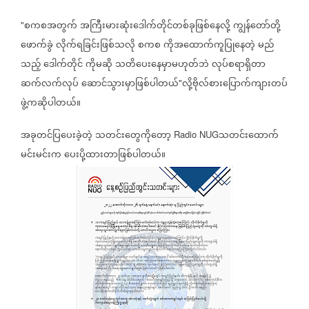
စကစအတွက်
အကြီးမားဆုံးဒေါက်တိုင်တစ်ခုဖြစ်နေလို့
ကျွန်တော်တို့
"
ဖောက်ခွဲ
လိုက်ရခြင်းဖြစ်သလို
စကစ
ကိုအထောက်ကူပြုနေတဲ့
မည်
သည့်
ဒေါက်တိုင်
ကိုမဆို
သတိပေးနေမှာမဟုတ်ဘဲ
လုပ်စရာရှိတာ
ဆက်လက်လုပ်
ဆောင်သွားမှာဖြစ်ပါတယ်
လို့ဗိုလ်စားပြောက်ကျားတပ်
"
ဖွဲ့ကဆိုပါတယ်။
အခုတင်ပြပေးခဲ့တဲ့
သတင်းတွေကိုတော့
သတင်းထောက်
Radio NUG
မင်းမင်းက
ပေးပို့ထားတာဖြစ်ပါတယ်။