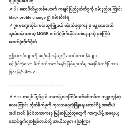
ချုပ်ဂွမ်မော်
ဆို
📌
၆။
ဆေးဗိုလ်မှူးတစ်ယောက်
ကချင်ပြည်နယ်ကိစ္စကို
ဝမ်းနည်းကြောင်း
၍
ဖမ်းဆီးခံရ
black profile change
📌
၇။
မကွေးတိုင်း
မင်းဘူးမြို့နယ်
မန်းသံပုရာကန်
မှ
မန္တလေးအထိ
သွယ်တန်းထားတဲ့
ဂက်
စ်
ပိုက်လိုင်းတစ်နေရာကို
နှစ်ကြိမ်
MOGE
(
)
ဖောက်ခွဲတိုက်ခိုက်
ဤသတင်းများကို
ရေဒီယိုအန်ယူဂျီသတင်းတာဝန်ခံများ
နှင့်
ခိုင်လုံသော
မိတ်ဖက်သတင်းရင်းမြစ်များဆီမှ
အခြေခံတင်ပြထား
ခြင်း
ဖြစ်ပါတယ်
========================
📌
📌
၁။
ကချင်ပြည်နယ်
ဖားကန့်မှာအကြမ်းဖက်စစ်တပ်က
ကျူးလွန်တဲ့
လေကြောင်း
တိုက်ခိုက်မှုကို
ကုလသမဂ္ဂလုံခြုံရေးကောင်စီနဲ့
အာဆီယံ
အပါအဝင်
နိုင်ငံတကာကနေ
မြန်မာပြည်သူတွေကို
ကာကွယ်ဖို့
အရေးယူ
ဆောင်ရွက်ရမှာဖြစ်တယ်လို့
ယာယီသမ္မတ
ပြောကြား