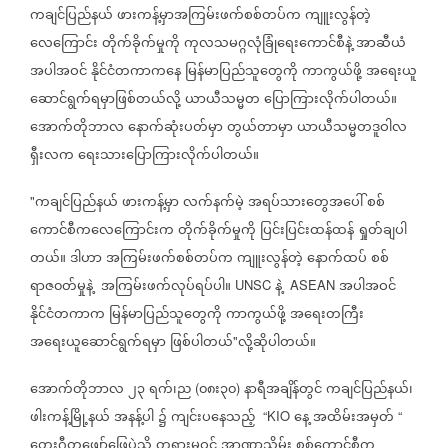
ကချင်ပြည်နယ်
ဖားကန့်မှာအကြမ်းဖက်စစ်တပ်က
ကျူးလွန်တဲ့
လေကြောင်း
တိုက်ခိုက်မှုကို
ကုလသမဂ္ဂလုံခြုံရေးကောင်စီနဲ့
အာဆီယံ
အပါအဝင်
နိုင်ငံတကာကနေ
မြန်မာပြည်သူတွေကို
ကာကွယ်ဖို့
အရေးယူ
ဆောင်ရွက်ရမှာဖြစ်တယ်လို့
ယာယီသမ္မတ
ပြောကြားလိုက်ပါတယ်။
အောက်တိုဘာလ
နောက်ဆုံးပတ်မှာ
တွယ်တာမှာ
ယာယီသမ္မတဒူဝါလ
ရှီးလက
ရေးသားပြောကြားလိုက်ပါတယ်။
ကချင်ပြည်နယ်
ဖားကန့်မှာ
လက်နက်မဲ့
အရပ်သားတွေအပေါ်
စစ်
"
ကောင်စီကလေကြောင်းက
တိုက်ခိုက်မှုကို
ပြင်းပြင်းထန်ထန်
ရှုတ်ချပါ
တယ်။
ဒါဟာ
အကြမ်းဖက်စစ်တပ်က
ကျူးလွန်တဲ့
နောက်ထပ်
စစ်
ရာဇ၀တ်မှုနဲ့
အကြမ်းဖက်လုပ်ရပ်ပါ။
နဲ့
အပါအဝင်
UNSC
ASEAN
နိုင်ငံတကာက
မြန်မာပြည်သူတွေကို
ကာကွယ်ဖို့
အရေးတကြီး
အရေးယူဆောင်ရွက်ရမှာ
ဖြစ်ပါတယ်
လို့ဆိုပါတယ်။
"
အောက်တိုဘာလ
၂၃
ရက်၊ည
၀၈း၃၀
နာရီအချိန်တွင်
ကချင်ပြည်နယ်၊
(
)
ဖါးကန့်မြို့နယ်
အနန့်ပါ
၌
ကျင်းပနေသည့်
နေ့
အထိမ်းအမှတ်
“KIO
“
တေးဂီတဖျော်ဖြေပွဲသို့
တရားမဝင်
အာဏာသိမ်း
စစ်ကောင်စီက