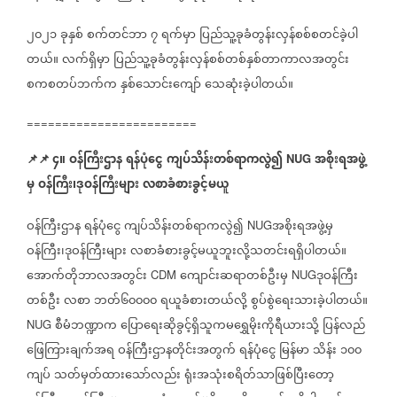
၂၀၂၁
ခုနှစ်
စက်တင်ဘာ
၇
ရက်မှာ
ပြည်သူ့ခုခံတွန်းလှန်စစ်စတင်ခဲ့ပါ
တယ်။
လက်ရှိမှာ
ပြည်သူ့ခုခံတွန်းလှန်စစ်တစ်နှစ်တာကာလအတွင်း
စကစတပ်ဘက်က
နှစ်သောင်းကျော်
သေဆုံးခဲ့ပါတယ်။
========================
📌
📌
၄။
ဝန်ကြီးဌာန
ရန်ပုံငွေ
ကျပ်သိန်းတစ်ရာကလွဲ၍
အစိုးရအဖွဲ့
NUG
မှ
ဝန်ကြီး၊ဒုဝန်ကြီးများ
လစာခံစားခွင့်မယူ
ဝန်ကြီးဌာန
ရန်ပုံငွေ
ကျပ်သိန်းတစ်ရာကလွဲ၍
အစိုးရအဖွဲ့မှ
NUG
ဝန်ကြီး၊ဒုဝန်ကြီးများ
လစာခံစားခွင့်မယူဘူးလို့သတင်းရရှိပါတယ်။
အောက်တိုဘာလအတွင်း
ကျောင်းဆရာတစ်ဦးမှ
ဒုဝန်ကြီး
CDM
NUG
တစ်ဦး
လစာ
ဘတ်၆၀၀၀၀
ရယူခံစားတယ်လို့
စွပ်စွဲရေးသားခဲ့ပါတယ်။
စီမံဘဏ္ဍာက
ပြောရေးဆိုခွင့်ရှိသူကမရွှေမိုးကိုရီယားသို့
ပြန်လည်
NUG
ဖြေကြားချက်အရ
ဝန်ကြီးဌာနတိုင်းအတွက်
ရန်ပုံငွေ
မြန်မာ
သိန်း
၁၀၀
ကျပ်
သတ်မှတ်ထားသော်လည်း
ရုံးအသုံးစရိတ်သာဖြစ်ပြီးတော့