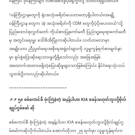
ဝန်ကြီး၊
ဒုဝန်ကြီးများ
လစာခံစားခွင့်မရှိဘူးလို့
သတင်းရရှိပါတယ်။
ဝန်ကြီးဌာနတွေကို
ရုံးအသုံးစရိတ်ပေးတာတော့ရှိပါတယ်။အချို့
"
ဝန်ကြီးဌာန
တွေက
အဲ့
အသုံးစရိတ်ကို
တွေကိုပံ့ပိုးပေးတယ်
လို့
CDM
"
ပြည်ထောင်စုလွှတ်တော်
ကိုယ်စားပြုကော်မတီ
ပြည်သူ့ရေးရာကော်မတီ
မှ
အတွင်းရေးမှူး
ဒေါ်အိအိပြုံးကဆိုပါတယ်။
လတ်တလောမှာ
အမျိုးသား
ညီညွတ်ရေးအစိုးရအဖွဲ့ဝင်များကို
လူမှုကွန်ရက်စာမျက်နှာ
မှာ
စွပ်စွဲပြောဆိုရေးသားမှုတို့ရှိသော်လည်း
အခြေအမြစ်
အထောက်အထားမရှိတဲ့ပြောဆိုမှုများသာဖြစ်ကြောင်း
နိုင်ငံရေးသုံးသပ်
သူတစ်ဦးကလည်းဆိုပါတယ်။
========================
📌
📌
၅။
စစ်ကောင်စီ
ဗုံးကြဲခဲ့တဲ့
အနန့်ပါဟာ
စခန်းမဟုတ်ဘူးလို့ဗိုလ်
KIA
ချုပ်ဂွမ်မော်
ဆို
စစ်ကောင်စီ
ဗုံးကြဲခဲ့တဲ့
အနန့်ပါဟာ
စခန်းမဟုတ်ဘူးလို့ဗိုလ်ချုပ်ဂွ
KIA
မ်မော်ကဆိုလိုက်ပါတယ်။
အောက်တိုဘာ
၂၅
ရက်မှာ
လူမှုကွန်ရက်က