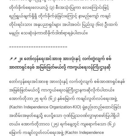
တိုက်ခိုက်ရေးလေယာဥ်
၃
စီးအသုံးပြုကာ
လေကြောင်းဖြင့်
(
)
ရည်ရွယ်ချက်ရှိရှိ
တိုက်ခိုက်ခဲ့ခြင်းကြောင့်
နာမည်ကျော်
ကချင်
တိုင်းရင်းသား
အနုပညာရှင်များ
အပါအဝင်၊
ပြည်သူ
၆၀
ဦးထက်
(
)
မနည်း
သေဆုံးခဲ့ကာထိခိုက်ဒါဏ်ရာရခဲ့ပါတယ်။
========================
📌
📌
၂။
တော်လှန်ရေးအင်အားစု
အားလုံးနှင့်
လက်တွဲလျက်
စစ်
အာဏာရှင်စနစ်
အမြစ်ဖြတ်မယ်လို့
ကာကွယ်ရေးဝန်ကြီးဌာနဆို
တော်လှန်ရေးအင်အားစု
အားလုံးနှင့်
လက်တွဲလျက်
စစ်အာဏာရှင်စနစ်
အမြစ်ဖြတ်မယ်လို့
ကာကွယ်ရေးဝန်ကြီးဌာနကဆိုလိုက်ပါတယ်။
အောက်တိုဘာ၂၅
ရက်
၆၂
နှစ်မြောက်
ကချင်လွတ်လပ်ရေးအဖွဲ့
(
)
ဖွဲ့စည်းတည်ထောင်ခြင်း
(Kachin Independence Organization-KIO)
အထိမ်းအမှတ်နေ့သို့
ပေးပို့သော
ဂုဏ်ပြုသဝဏ်လွှာမှာဖော်ပြပါရှိပါ
တယ်။
အောက်တိုဘာလ
၂၅
ရက်နေ့တွင်
ကျရောက်သော
၆၂
(
)
(
)
မြောက်
ကချင်လွတ်လပ်ရေးအဖွဲ့
(Kachin Independence