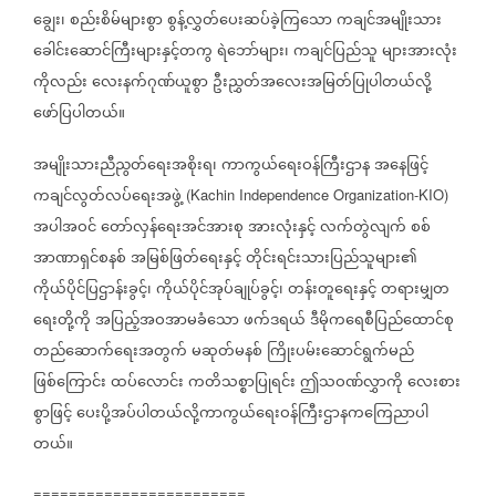
ချွေး၊
စည်းစိမ်များစွာ
စွန့်လွှတ်ပေးဆပ်ခဲ့ကြသော
ကချင်အမျိုးသား
ခေါင်းဆောင်ကြီးများနှင့်တကွ
ရဲဘော်များ၊
ကချင်ပြည်သူ
များအားလုံး
ကိုလည်း
လေးနက်ဂုဏ်ယူစွာ
ဦးညွှတ်အလေးအမြတ်ပြုပါတယ်လို့
ဖော်ပြပါတယ်။
အမျိုးသားညီညွတ်ရေးအစိုးရ၊
ကာကွယ်ရေးဝန်ကြီးဌာန
အနေဖြင့်
ကချင်လွတ်လပ်ရေးအဖွဲ့
(Kachin Independence Organization-KIO)
အပါအဝင်
တော်လှန်ရေးအင်အားစု
အားလုံးနှင့်
လက်တွဲလျက်
စစ်
အာဏာရှင်စနစ်
အမြစ်ဖြတ်ရေးနှင့်
တိုင်းရင်းသားပြည်သူများ၏
ကိုယ်ပိုင်ပြဌာန်းခွင့်၊
ကိုယ်ပိုင်အုပ်ချုပ်ခွင့်၊
တန်းတူရေးနှင့်
တရားမျှတ
ရေးတို့ကို
အပြည့်အဝအာမခံသော
ဖက်ဒရယ်
ဒီမိုကရေစီပြည်ထောင်စု
တည်ဆောက်ရေးအတွက်
မဆုတ်မနစ်
ကြိုးပမ်းဆောင်ရွက်မည်
ဖြစ်ကြောင်း
ထပ်လောင်း
ကတိသစ္စာပြုရင်း
ဤသဝဏ်လွှာကို
လေးစား
စွာဖြင့်
ပေးပို့အပ်ပါတယ်လို့
ကာကွယ်ရေးဝန်ကြီးဌာနကကြေညာပါ
တယ်။
========================