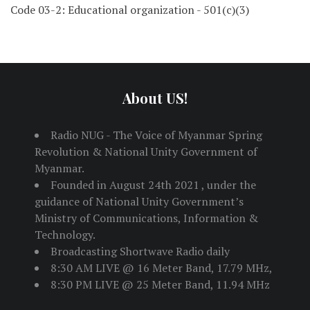
Code 03-2: Educational organization - 501(c)(3)
About US!
Radio NUG - The Voice of Myanmar Spring
Revolution & National Unity Government of
Myanmar.
Founded in August 24th 2021 , under the
guidance of National Unity Government’s
Ministry of Communications, Information &
Technology.
Broadcasting Shortwave Radio daily
8:30 AM LIVE @ 16 Meter Band, 17.79 MHz,
8:30 PM LIVE @ 25 Meter Band, 11.94 MHz