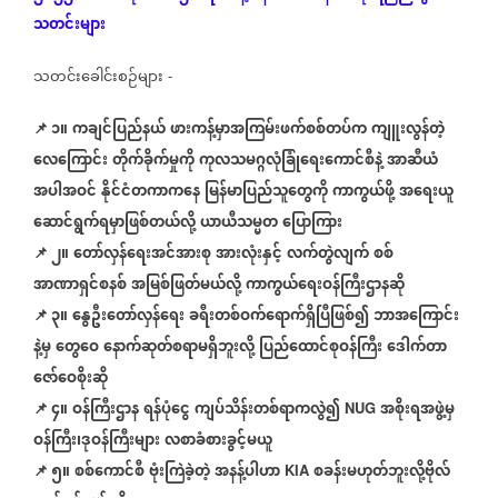
သတင်းများ
သတင်းခေါင်းစဉ်များ
-
📌 ၁။
ကချင်ပြည်နယ်
ဖားကန့်မှာအကြမ်းဖက်စစ်တပ်က
ကျူးလွန်တဲ့
လေကြောင်း
တိုက်ခိုက်မှုကို
ကုလသမဂ္ဂလုံခြုံရေးကောင်စီနဲ့
အာဆီယံ
အပါအဝင်
နိုင်ငံတကာကနေ
မြန်မာပြည်သူတွေကို
ကာကွယ်ဖို့
အရေးယူ
ဆောင်ရွက်ရမှာဖြစ်တယ်လို့
ယာယီသမ္မတ
ပြောကြား
📌
၂။
တော်လှန်ရေးအင်အားစု
အားလုံးနှင့်
လက်တွဲလျက်
စစ်
အာဏာရှင်စနစ်
အမြစ်ဖြတ်မယ်လို့
ကာကွယ်ရေးဝန်ကြီးဌာနဆို
📌
၃။
နွေဦးတော်လှန်ရေး
ခရီးတစ်ဝက်ရောက်ရှိပြီဖြစ်၍
ဘာအကြောင်း
နဲ့မှ
တွေဝေ
နောက်ဆုတ်စရာမရှိဘူးလို့
ပြည်ထောင်စုဝန်ကြီး
ဒေါက်တာ
ဇော်ဝေစိုးဆို
📌
၄။
ဝန်ကြီးဌာန
ရန်ပုံငွေ
ကျပ်သိန်းတစ်ရာကလွဲ၍
အစိုးရအဖွဲ့မှ
NUG
ဝန်ကြီး၊ဒုဝန်ကြီးများ
လစာခံစားခွင့်မယူ
📌
၅။
စစ်ကောင်စီ
ဗုံးကြဲခဲ့တဲ့
အနန့်ပါဟာ
စခန်းမဟုတ်ဘူးလို့ဗိုလ်
KIA