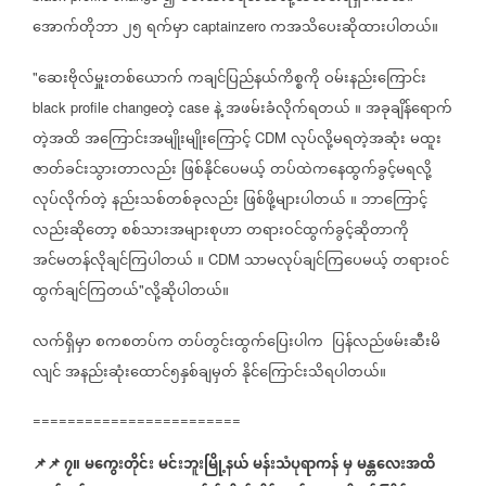
အောက်တိုဘာ
၂၅
ရက်မှာ
ကအသိပေးဆိုထားပါတယ်။
captainzero
ဆေးဗိုလ်မှူးတစ်ယောက်
ကချင်ပြည်နယ်ကိစ္စကို
ဝမ်းနည်းကြောင်း
"
တဲ့
နဲ့
အဖမ်းခံလိုက်ရတယ်
။
အခုချိန်ရောက်
black profile change
case
တဲ့အထိ
အကြောင်းအမျိုးမျိုးကြောင့်
လုပ်လို့မရတဲ့အဆုံး
မထူး
CDM
ဇာတ်ခင်းသွားတာလည်း
ဖြစ်နိုင်ပေမယ့်
တပ်ထဲကနေထွက်ခွင့်မရလို့
လုပ်လိုက်တဲ့
နည်းသစ်တစ်ခုလည်း
ဖြစ်ဖို့များပါတယ်
။
ဘာကြောင့်
လည်းဆိုတော့
စစ်သားအများစုဟာ
တရားဝင်ထွက်ခွင့်ဆိုတာကို
အင်မတန်လိုချင်ကြပါတယ်
။
သာမလုပ်ချင်ကြပေမယ့်
တရားဝင်
CDM
ထွက်ချင်ကြတယ်
လို့ဆိုပါတယ်။
"
လက်ရှိမှာ
စကစတပ်က
တပ်တွင်းထွက်ပြေးပါက
ပြန်လည်ဖမ်းဆီးမိ
လျင်
အနည်းဆုံးထောင်၅နှစ်ချမှတ်
နိုင်ကြောင်းသိရပါတယ်။
========================
📌
📌
၇။
မကွေးတိုင်း
မင်းဘူးမြို့နယ်
မန်းသံပုရာကန်
မှ
မန္တလေးအထိ