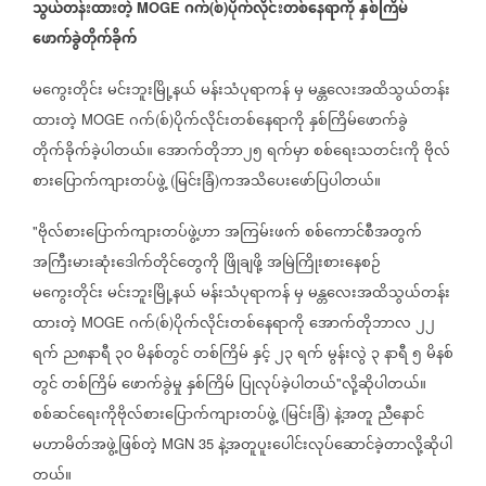
သွယ်တန်းထားတဲ့
ဂက်
စ်
ပိုက်လိုင်းတစ်နေရာကို
နှစ်ကြိမ်
MOGE
(
)
ဖောက်ခွဲတိုက်ခိုက်
မကွေးတိုင်း
မင်းဘူးမြို့နယ်
မန်းသံပုရာကန်
မှ
မန္တလေးအထိသွယ်တန်း
ထားတဲ့
ဂက်
စ်
ပိုက်လိုင်းတစ်နေရာကို
နှစ်ကြိမ်ဖောက်ခွဲ
MOGE
(
)
တိုက်ခိုက်ခဲ့ပါတယ်။
အောက်တိုဘာ၂၅
ရက်မှာ
စစ်ရေးသတင်းကို
ဗိုလ်
စားပြောက်ကျားတပ်ဖွဲ့
မြင်းခြံ
ကအသိပေးဖော်ပြပါတယ်။
(
)
ဗိုလ်စားပြောက်ကျားတပ်ဖွဲ့ဟာ
အကြမ်းဖက်
စစ်ကောင်စီအတွက်
"
အကြီးမားဆုံးဒေါက်တိုင်တွေကို
ဖြိုချဖို့
အမြဲကြိုးစားနေစဉ်
မကွေးတိုင်း
မင်းဘူးမြို့နယ်
မန်းသံပုရာကန်
မှ
မန္တလေးအထိသွယ်တန်း
ထားတဲ့
ဂက်
စ်
ပိုက်လိုင်းတစ်နေရာကို
အောက်တိုဘာလ
၂၂
MOGE
(
)
ရက်
ည၈နာရီ
၃၀
မိနစ်တွင်
တစ်ကြိမ်
နှင့်
၂၃
ရက်
မွန်းလွဲ
၃
နာရီ
၅
မိနစ်
တွင်
တစ်ကြိမ်
ဖောက်ခွဲမှု
နှစ်ကြိမ်
ပြုလုပ်ခဲ့ပါတယ်
လို့ဆိုပါတယ်။
"
စစ်ဆင်ရေးကိုဗိုလ်စားပြောက်ကျားတပ်ဖွဲ့
မြင်းခြံ
နဲ့အတူ
ညီနောင်
(
)
မဟာမိတ်အဖွဲ့ဖြစ်တဲ့
နဲ့အတူပူးပေါင်းလုပ်ဆောင်ခဲ့တာလို့ဆိုပါ
MGN 35
တယ်။