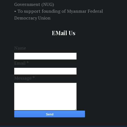
Government (NUG)
• To support founding of Myanmar Federal
Democracy Union
EMail Us
Name
Email
*
Message
*