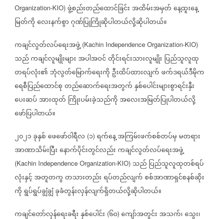
ဖွဲ့စည်းတည်ထောင်ခြင်း
အထိမ်းအမှတ်
နေ့ထူးနေ့
Organization-KIO)
မြတ်ကို
လေးနက်စွာ
ဂုဏ်ပြုကြိုဆိုပါတယ်လို့ဆိုပါတယ်။
ကချင်လွတ်လပ်ရေးအဖွဲ့
(Kachin Independence Organization-KIO)
သည်
ကချင်လူမျိုးများ
အပါအဝင်
တိုင်းရင်းသားလူမျိုး
ပြည်သူလူထု
တရပ်လုံး၏
ဘုံလွတ်မြောက်ရေးကို
ဦးထိပ်ထားလျက်
ဖက်ဒရယ်ဒီမိုက
ရေစီပြည်ထောင်စု
တည်ဆောက်ရေးအတွက်
နှစ်ပေါင်းများစွာရင်းနှီး
ပေးဆပ်
အားထုတ်
ကြိုးပမ်းခဲ့သည်ကို
အလေးအမြတ်ပြုပါတယ်လို့
ဖော်ပြပါတယ်။
၂၀၂၁
ခုနှစ်
ဖေဖော်ဝါရီလ
၁
ရက်နေ့
အကြမ်းဖက်စစ်တပ်မှ
မတရား
(
)
အာဏာသိမ်းပြီး
နောက်ပိုင်းတွင်လည်း
ကချင်လွတ်လပ်ရေးအဖွဲ့
သည်
ပြည်သူလူထုတစ်ရပ်
(Kachin Independence Organization-KIO)
လုံးနှင့်
အတူတကွ
တသားတည်း
ရပ်တည်လျက်
စစ်အာဏာရှင်စနစ်ဆိုး
ကို
ရွပ်ရွပ်ချွံချွံ
ခုခံတွန်းလှန်လျက်ရှိတယ်လို့ဆိုပါတယ်။
ကချင်တော်လှန်ရေးခရီး
နှစ်ပေါင်း
၆၀
ကျော်အတွင်း
အသက်၊
သွေး၊
(
)