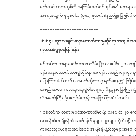
စက်တင်ဘာလကုန်ထိ
အကြမ်းဖက်စစ်အုပ်စု၏
မတရား
အရေအတွက်
စုစုပေါင်း
၇၈၀
ခုထက်မနည်းရှိခဲ့ပြီဖြစ်ပ
(
)
========================
📌
📌
၄။
လူသားချင်းစာနာထောက်ထားမှုဆိုင်ရာ
အကျပ်အတည်
ကုလသမဂ္ဂမှာပြောကြား
စစ်တပ်က
တရားမဝင်အာဏာသိမ်းပြီး
လပေါင်း
၂၀
ကျော
ချင်းစာနာထောက်ထားမှုဆိုင်ရာ
အကျပ်အတည်းများစွာကို
ပြောကြားခဲ့ပါတယ်။
အောက်တိုဘာ
၄
ရက်နေ့
၇၇
ကြိမ်
(
)
အစည်းအဝေး၊
အထွေထွေမူဝါဒရေးရာ
မိန့်ခွန်းပြောကြ
သံအမတ်ကြီး
ဦးကျော်မိုးထွန်းကပြောကြားခဲ့ပါတယ်။
စစ်တပ်က
တရားမဝင်အာဏာသိမ်းပြီး
လပေါင်း
၂၀
ကျ
"
အစုလိုက်အပြုံလိုက်
သတ်ဖြတ်မှုများ၊
ရွာများကို
မီးရှို့က
ကလေးသူငယ်များအပါအဝင်
အပြစ်မဲ့ပြည်သူများအပေါ်