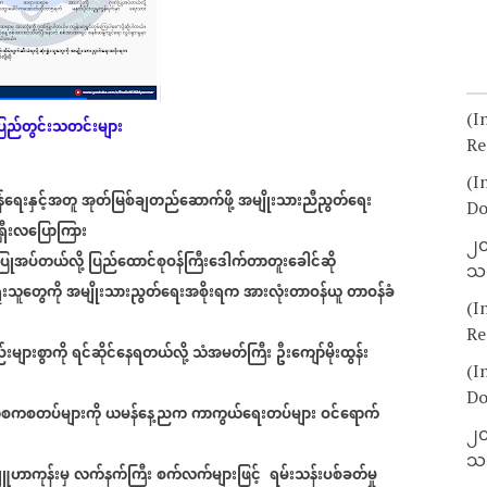
(I
ြည်တွင်းသတင်းများ
Re
(I
်ရေးနှင့်အတူ
အုတ်မြစ်ချတည်ဆောက်ဖို့
အမျိုးသားညီညွတ်ရေး
Do
ှီးလပြောကြား
၂၀
ပြုအပ်တယ်လို့
ပြည်ထောင်စုဝန်ကြီးဒေါက်တာတူးခေါင်ဆို
သတ
ှုံးသူတွေကို
အမျိုးသားညွတ်ရေးအစိုးရက
အားလုံးတာဝန်ယူ
တာဝန်ခံ
(I
Re
များစွာကို
ရင်ဆိုင်နေရတယ်လို့
သံအမတ်ကြီး
ဦးကျော်မိုးထွန်း
(I
Do
ာစကစတပ်များကို
ယမန်နေ့ညက
ကာကွယ်ရေးတပ်များ
ဝင်ရောက်
၂၀
သတ
ျူဟာကုန်းမှ
လက်နက်ကြီး
စက်လက်များဖြင့်
ရမ်းသန်းပစ်ခတ်မှု