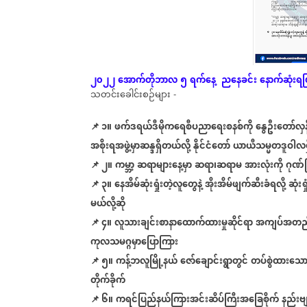
၂၀၂၂
အောက်တိုဘာလ
၅
ရက်နေ့
ညနေခင်း
နောက်ဆုံး
ရပ
သတင်းခေါင်းစဉ်များ
-
📌 ၁။
ဖက်ဒရယ်ဒီမိုကရေစီပညာရေးစနစ်ကို
နွေဦးတော်လှန
အစိုးရအဖွဲ့မှာဆန္ဒရှိတယ်လို့
နိုင်ငံတော်
ယာယီသမ္မတဒူဝါလရ
📌
၂။
ကမ္ဘာ့
ဆရာများ
နေ့မှာ
ဆရာ၊ဆရာမ
အားလုံးကို
ဂုဏ်
📌
၃။
နေအိမ်ဆုံးရှုံးတဲ့လူတွေနဲ့
အိုးအိမ်ဖျက်ဆီးခံရလို့
ဆုံးရ
မယ်လို့ဆို
📌
၄။
လူသားချင်းစာနာထောက်ထားမှုဆိုင်ရာ
အကျပ်အတည်း
ကုလသမဂ္ဂမှာပြောကြား
📌
၅။
ကန့်ဘလူမြို့နယ်
ဇော်ချောင်းရွာတွင်
တပ်စွဲထားသေ
တိုက်ခိုက်
📌
၆။
ကရင်ပြည်နယ်ကြားအင်းဆိပ်ကြီးအခြေစိုက်
နည်းဗ