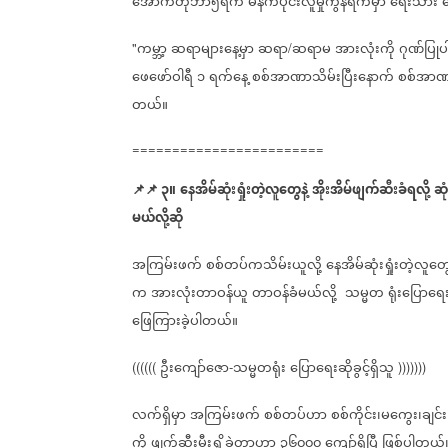
အောက်တိုဘာ၅ရက်
မနက်ပိုင်းလူမှုကွန်ရက်မှာ
ရေးသား‌
ကမ္ဘာ့
ဆရာများ
နေ့မှာ
ဆရာ
ဆရာမ
အားလုံးကို
ဂုဏ်ပြု
"
/
ဖေဖော်ဝါရီ
၁
ရက်နေ့
စစ်အာဏာသိမ်းပြီးနောက်
စစ်အာဏာ
တယ်။
========================
📌
📌
၃။
နေအိမ်ဆုံးရှုံးတဲ့လူတွေနဲ့
အိုးအိမ်ဖျက်ဆီးခံရလို့
ဆု
မယ်လို့ဆို
အကြမ်းဖက်
စစ်တပ်ကသိမ်းယူလို့
နေအိမ်ဆုံးရှုံးတဲ့လူတွေ
က
အားလုံးတာဝန်ယူ
တာဝန်ခံမယ်လို့
သမ္မတ
ရုံးပြောရေးဆ
ဖြေကြားခဲ့ပါတယ်။
ဦးကျော်ဇော
သမ္မတရုံး
ပြောရေးဆိုခွင့်ရှိသူ
((((((
-
)))))))
လက်ရှိမှာ
အကြမ်းဖက်
စစ်တပ်ဟာ
စစ်ကိုင်း၊မကွေး၊ချင
ကို
ဖျက်ဆီးမီးရှို့ခဲ့တာဟာ
၃၆၀၀၀
ကျော်ရှိပြီ
ဖြစ်ပါတယ်