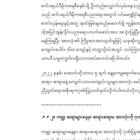
ဖက်ဒရယ်ဒီမိုကရေစီစနစ်သို့
ဦးတည်လျှောက်လှမ်းနေသည်
သည်
ဖက်ဒရယ်ဒီမိုကရေစီပညာရေးအတွက်
ပင်မမဏ္ဍိုင
တော်လှန်ရေးနှင့်အတူ
အုတ်မြစ်ချတည်ဆောက်ဖို့
ကျွန်တော
ဒါ့အပြင်အွန်လိုင်းပညာရေးပလက်ဖောင်းအား
အသုံးပြုပြီး
နေကြရပြီး
အားလုံး၏
ကြိုးစားအားထုတ်မှုဖြင့်
ယခုဆိုလျှ
ကျောင်းပေါင်း
၆၀
ကျော်နှင့်
တက္ကသိုလ်အသွင်
သင်ကြား
(
)
ယာယီသမ္မတဒူဝါလရှီးလကထပ်လောင်းဆိုပါတယ်။
၂၀၂၂
ခုနှစ်၊
အောက်တိုဘာလ
၅
ရက်
နေ့မှာကျရောက်သ
ဆရာ၊
ဆရာမနဲ့
ကျောင်းသား၊ကျောင်းသူများအားလုံး
မော
ညီညွတ်ရေးအစိုးရကဂုဏ်ပြုသတ်မှတ်လိုက်ပါတယ်လိုလ
========================
📌
📌
၂။
ကမ္ဘာ့
ဆရာများ
နေ့မှာ
ဆရာ၊ဆရာမ
အားလုံးကို
ဂု
ကမ္ဘာ့
ဆရာများ
နေ့မှာ
ဆရာ၊ဆရာမ
အားလုံးကို
ဂုဏ်ပြုအ