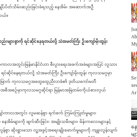
ချိပ်ပိတ်သိမ်းဆည်းခြင်းခံရသည့်
နေအိမ်၊
အဆောက်အဦ
ါတယ်။
Ju
Ab
းများစွာကို
ရင်ဆိုင်နေရတယ်လို့
သံအမတ်ကြီး
ဦးကျော်မိုးထွန်း
My
်ကာလအတွင်းမြန်မာနိုင်ငံဟာ
စီးပွားရေးအခက်အခဲများအပြင်
လူသား
ရင်ဆိုင်နေရတယ်လို့
သံအမတ်ကြီး
ဦးကျော်မိုးထွန်း
ကုလသမဂ္ဂမှာ
Se
မြောက်
ကုလသမဂ္ဂအထွေထွေညီလာခံ၏
ဒုတိယကော်မတီ
se
ားမှုအစီအစဉ်မှာကုလသမဂ္ဂဆိုင်ရာ
မြန်မာအမြဲတမ်းကိုယ်စားလှယ်
Ar
ော်ကာလအတွင်း
လူမဆန်စွာ
ရက်စက်
ကြမ်းကြုတ်မှုများ၊
ာ
နေအိမ်များကို
ဖျက်ဆီးခြင်း၊
အမျိုးသမီးများ၊
မိန်းကလေးများနှင့်
နေ
လွန်စွာ
ဆိုးရွားသော
လူ့အခွင့်အရေးချိုးဖောက်မှုများကို
ကျူးလွန်လျက်
မျ