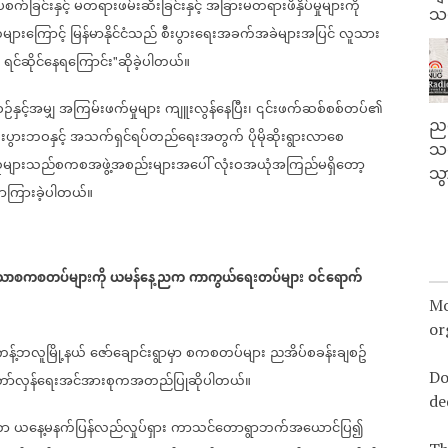
ပ်စက်ခြင်းနှင့်
မတရားဖမ်းဆီးခြင်းနှင့်
အခြားမတရားဖိနှိပ်မှုများကို
သမ
များကြောင့်
မြန်မာနိုင်ငံသည်
စီးပွားရေးအခက်အခဲများအပြင်
လူသား
ရင်ဆိုင်နေရကြောင်း
ဆိုခဲ့ပါတယ်။
"
ဉ်နှင့်အမျှ
အကြမ်းဖက်မှုများ
ကျူးလွန်နေပြီး၊
၎င်းဖက်ဆစ်စစ်တပ်၏
ညန
ီးပွားဘဝနှင့်
အသက်ရှင်ရပ်တည်ရေးအတွက်
ပိုမိုဆိုးရွားလာစေ
သတ
ူများသည်စကစအဖွဲ့အစည်းများအပေါ်
လုံးဝအယုံအကြည်မရှိတော့
သွ
ောကြားခဲ့ပါတယ်။
သောစကစတပ်များကို
ယမန်နေ့ညက
ကာကွယ်ရေးတပ်များ
ဝင်ရောက်
Mo
or
ကန့်ဘလူမြို့နယ်
ဇော်ချောင်းရွာမှာ
စကစတပ်များ
ညအိပ်စခန်းချစဥ်
Do
ော်လှန်ရေးအင်အားစုကအတည်ပြုဆိုပါတယ်။
de
ဟာ
ယနေ့မနက်ပြန်လည်လှုပ်ရှား
ကာသင်တောရွာဘက်အယောင်ပြ၍