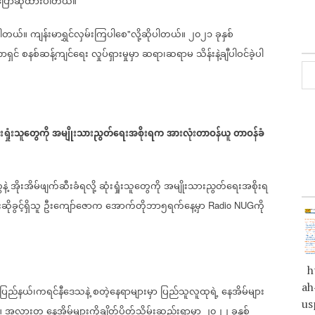
ပြောဆိုထားပါတယ်။
ပါတယ်။
ကျန်းမာရွှင်လှမ်းကြပါ
စေ
လို့ဆိုပါတယ်။
၂၀၂၁
ခုနှစ်
"
ရှင်
စနစ်ဆန့်ကျင်ရေး
လှုပ်ရှားမှုမှာ
ဆရာ၊ဆရာမ
သိန်းနဲ့ချီပါဝင်ခဲ့ပါ
ံးရှုံးသူတွေကို
အမျိုးသားညွတ်ရေးအစိုးရက
အားလုံးတာဝန်ယူ
တာဝန်ခံ
နဲ့
အိုးအိမ်ဖျက်ဆီးခံရလို့
ဆုံးရှုံးသူတွေကို
အမျိုးသားညွတ်ရေးအစိုးရ
ိုခွင့်ရှိသူ
ဦးကျော်ဇောက
အောက်တိုဘာ၅ရက်နေ့မှာ
ကို
Radio NUG
ht
ah
်းပြည်နယ်၊ကရင်နီဒေသနဲ့
စတဲ့နေရာများမှာ
ပြည်သူလူထုရဲ့
နေအိမ်များ
us
။
အလားတူ
နေအိမ်များကိုချိတ်ပိတ်သိမ်းဆည်းရာမှာ
၂၀၂၂
ခုနှစ်