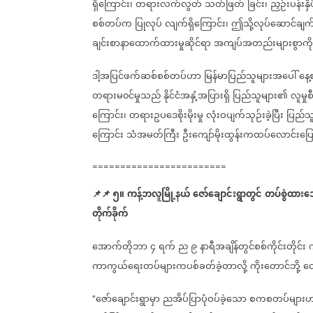
ရှိကြောင်း၊
တရားလက်လွတ်
သတ်ဖြတ်
ခြင်း၊
ညှဉ်းပန်းနှိ
စစ်တပ်က
ပြုလုပ်
လျက်ရှိကြောင်း၊
ဤသို့လုပ်ဆောင်ချက်
ချင်းစာနာထောက်ထားမှုဆိုင်ရာ
အကျပ်အတည်းများစွာကို
ဒါ့အပြင်ဖက်ဆစ်စစ်တပ်ဟာ
မြန်မာပြည်သူများအပေါ်
နေ့စ
တရားမ၀င်မှုသည်
နိုင်ငံအနှံ့အပြားရှိ
ပြည်သူများ၏
လူမှုစ
ကြောင်း၊
တရားဥပဒေစိုးမိုးမှု
လုံးဝပျက်သုဉ်းခဲ့ပြီး
ပြည်သ
ကြောင်း
သံအမတ်ကြီး
ဦးကျော်မိုးထွန်းကထပ်လောင်းပြ
========================
📌
📌
၅။
ကန့်ဘလူမြို့နယ်
ဇော်ချောင်းရွာတွင်
တပ်စွဲထား
တိုက်ခိုက်
အောက်တိုဘာ
၄
ရက်
ည
၉
နာရီအချိန်တွင်စစ်ကိုင်းတိုင်း
ကာကွယ်ရေးတပ်များကပစ်ခတ်ခဲ့တာလို့
ကိုးတောင်ဘို့
တ
ဇော်ချောင်းရွာမှာ
ညအိပ်ပြာပုံဝပ်ခဲ့သော
စကစတပ်များ
"