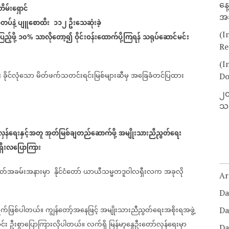
နေ
တိမ်းရှောင်
အခ
တပ်နဲ့
ပျူစောထီး
၁၁၂
ဦးသေဆုံးခဲ့
(I
ြည့်ဖို့
၁၀
သာလိုတော့၍
ဝိုင်းဝန်းထောက်ပို့ကြရန်
သရုပ်ဆောင်မင်း
%
Re
(I
်
ခိုင်လုံသော
မိတ်ဖက်သတင်းရင်းမြစ်များဆီမှ
အခြေခံတင်ပြထား
Do
၂၀
သတ
ှန်ရေးနှင့်အတူ
အုတ်မြစ်ချတည်ဆောက်ဖို့
အမျိုးသားညီညွတ်ရေး
ှီးလပြောကြား
တ်အခမ်းအနားမှာ
နိုင်ငံတော်
ယာယီသမ္မတဒူဝါလရှီးလက
အခုလို
Ar
Da
က်ဖြစ်ပါတယ်။
ကျွန်တော့်အနေဖြင့်
အမျိုးသားညီညွတ်ရေးအစိုးရအဖွဲ့
Da
င်း
ဦးစွာပြောကြားလိုပါတယ်။
လက်ရှိ
မြန်မာ့နွေဦးတော်လှန်ရေးမှာ
Da