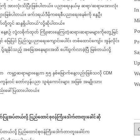
ကို
အားလုံးသိပြီးဖြစ်ပါတယ်။
ပညာရေးနယ်မှ
ဆရာ
ဆရာမအားလုံး
/
In
်များဖြစ်ပါတယ်။
ဖက်ဒရယ်ဒီမိုကရေစီပညာရေးစနစ်ကို
နွေဦး
Mi
်တို့တွင်
ဆန္ဒရှိပါတယ်
လို့ဆိုပါတယ်။
"
Po
နေ့စဉ်
လုံ့လစိုက်ထုတ်
ကြိုးစားနေကြတဲ့ဆရာ၊ဆရာမများကိုတွေ့မြင်
င်
မြေပြင်
ပြည်သူ့ပညာရေးကျောင်းပေါင်း
တစ်ထောင်ကျော်၊
အွန်လိုင်း
Pr
ပို့ချနိုင်သည့်
အခြေအနေများအထိ
ပေါ်ထွက်လာခဲ့ပြီ
ဖြစ်တယ်လို့
Sa
Up
ော
ကမ္ဘာ့ဆရာများနေ့ဟာ
၅၅
နှစ်မြောက်နေ့လည်းဖြစ်သလို
CDM
We
်ကွန်းဝင်
တော်လှန်ပညာ
သူရဲကောင်းများ
အဖြစ်
အမျိုးသား
We
ည်းဖေါ်ပြထားပါတယ်။
ဏ်ပြုအပ်တယ်လို့
ပြည်ထောင်စုဝန်ကြီးဒေါက်တာတူးခေါင်ဆို
ပ်တယ်လို့
ပြည်ထောင်စုဝန်ကြီးဒေါက်တာတူးခေါင်က