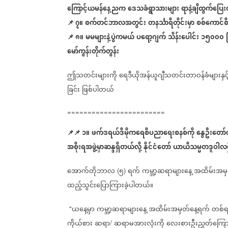
ကြောင့်ယမန်နေ့ညက
ဒေသခံရွာသားများ
ရာနဲ့ချီထွက်ပြေး
📌
၇။
စက်တင်ဘာလအတွင်း
တနင်္သာရီတိုင်းမှာ
စစ်ကောင်စီ
📌
၈။
မမများနဲ့ပွဲကမယ်
ပရော့ဂျက်
သိန်းပေါင်း
၁၅၀၀၀
ပ
မော်ကွန်းတိုက်တွန်း
ဤသတင်းများကို
ရေဒီယိုအန်ယူဂျီသတင်းတာဝန်ခံများနှင့
ခြင်း
ဖြစ်ပါတယ်
========================
📌
📌
၁။
ဖက်ဒရယ်ဒီမိုကရေစီပညာရေးစနစ်ကို
နွေဦးတော်လ
အစိုးရအဖွဲ့မှာဆန္ဒရှိတယ်လို့
နိုင်ငံတော်
ယာယီသမ္မတဒူဝါလရ
အောက်တိုဘာလ
၅
ရက်
ကမ္ဘာ့ဆရာများနေ့
အထိမ်းအမှ
(
)
ထည့်သွင်းပြောကြားခဲ့ပါတယ်။
ယနေ့မှာ
ကမ္ဘာ့ဆရာများနေ့
အထိမ်းအမှတ်နေ့ရက်
တစ်ရ
"
ကိုယ်စား
ဆရာ
ဆရာမအားလုံးကို
လေးစားဦးညွှတ်ကြော
/