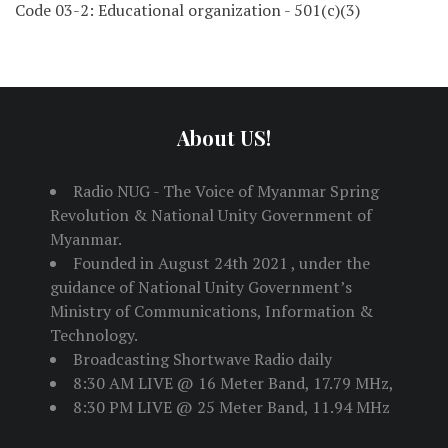
Code 03-2: Educational organization - 501(c)(3)
About US!
Radio NUG - The Voice of Myanmar Spring
Revolution & National Unity Government of
Myanmar.
Founded in August 24th 2021 , under the
guidance of National Unity Government’s
Ministry of Communications, Information &
Technology.
Broadcasting Shortwave Radio daily
8:30 AM LIVE @ 16 Meter Band, 17.79 MHz,
8:30 PM LIVE @ 25 Meter Band, 11.94 MHz