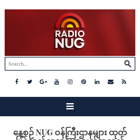
နေ့စဉ် NUG ဝန်ကြီးဌာနများ ထုတ်