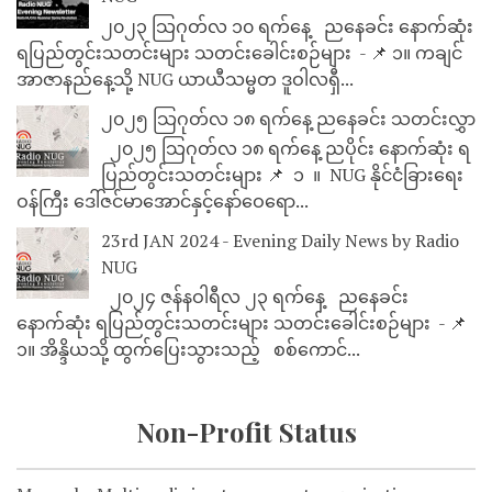
၂၀၂၃ သြဂုတ်လ ၁၀ ရက်နေ့ ညနေခင်း နောက်ဆုံး
ရပြည်တွင်းသတင်းများ သတင်းခေါင်းစဉ်များ - 📌 ၁။ ကချင်
အာဇာနည်နေ့သို့ NUG ယာယီသမ္မတ ဒူဝါလရှီ...
၂၀၂၅ သြဂုတ်လ ၁၈ ရက်နေ့ ညနေခင်း သတင်းလွှာ
၂၀၂၅ သြဂုတ်လ ၁၈ ရက်နေ့ ညပိုင်း နောက်ဆုံး ရ
ပြည်တွင်းသတင်းများ 📌 ⁨⁨⁨⁨ ၁ ⁨ ။ ⁨ NUG နိုင်ငံခြားရေး
ဝန်ကြီး ဒေါ်ဇင်မာအောင်နှင့်နော်ဝေရော...
23rd JAN 2024 - Evening Daily News by Radio
NUG
၂၀၂၄ ဇန်နဝါရီလ ၂၃ ရက်နေ့ ညနေခင်း
နောက်ဆုံး ရပြည်တွင်းသတင်းများ သတင်းခေါင်းစဉ်များ - 📌
၁။ အိန္ဒိယသို့ ထွက်ပြေးသွားသည့် စစ်ကောင်...
Non-Profit Status