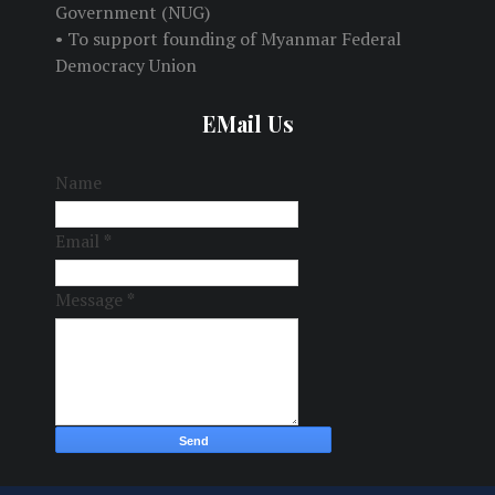
Government (NUG)
• To support founding of Myanmar Federal
Democracy Union
EMail Us
Name
Email
*
Message
*