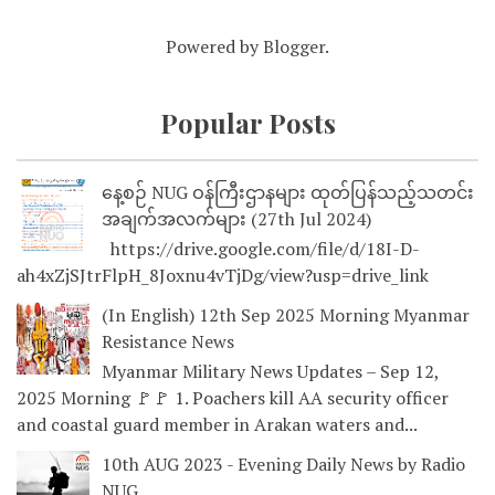
Powered by
Blogger
.
Popular Posts
နေ့စဉ် NUG ဝန်ကြီးဌာနများ ထုတ်ပြန်သည့်သတင်း
အချက်အလက်များ (27th Jul 2024)
https://drive.google.com/file/d/18I-D-
ah4xZjSJtrFlpH_8Joxnu4vTjDg/view?usp=drive_link
(In English) 12th Sep 2025 Morning Myanmar
Resistance News
Myanmar Military News Updates – Sep 12,
2025 Morning 🚩🚩 1. Poachers kill AA security officer
and coastal guard member in Arakan waters and...
10th AUG 2023 - Evening Daily News by Radio
NUG