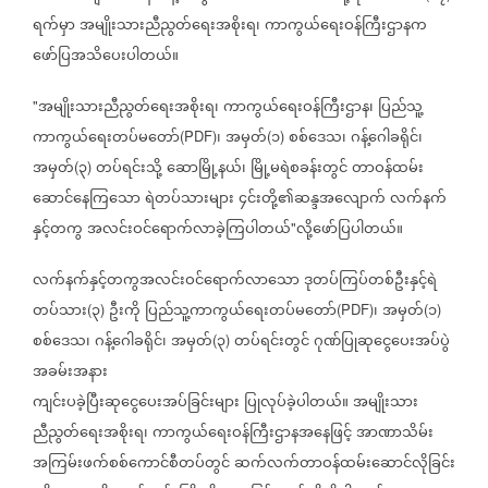
ရက်မှာ
အမျိုးသားညီညွတ်ရေးအစိုးရ၊
ကာကွယ်ရေးဝန်ကြီးဌာနက
ဖော်ပြအသိပေးပါတယ်။
အမျိုးသားညီညွတ်ရေးအစိုးရ၊
ကာကွယ်ရေးဝန်ကြီးဌာန၊
ပြည်သူ့
"
ကာကွယ်ရေးတပ်မတော်
၊
အမှတ်
၁
စစ်ဒေသ၊
ဂန့်ဂေါခရိုင်၊
(PDF)
(
)
အမှတ်
၃
တပ်ရင်းသို့
ဆောမြို့နယ်၊
မြို့မရဲစခန်းတွင်
တာဝန်ထမ်း
(
)
ဆောင်နေကြသော
ရဲတပ်သားများ
၄င်းတို့၏ဆန္ဒအလျောက်
လက်နက်
နှင့်တကွ
အလင်းဝင်ရောက်လာခဲ့ကြပါတယ်
လို့ဖော်ပြပါတယ်။
"
လက်နက်နှင့်တကွအလင်းဝင်ရောက်လာသော
ဒုတပ်ကြပ်တစ်ဦးနှင့်ရဲ
တပ်သား
၃
ဦးကို
ပြည်သူ့ကာကွယ်ရေးတပ်မတော်
၊
အမှတ်
၁
(
)
(PDF)
(
)
စစ်ဒေသ၊
ဂန့်ဂေါခရိုင်၊
အမှတ်
၃
တပ်ရင်းတွင်
ဂုဏ်ပြုဆုငွေပေးအပ်ပွဲ
(
)
အခမ်းအနား
ကျင်းပခဲ့ပြီးဆုငွေပေးအပ်ခြင်းများ
ပြုလုပ်ခဲ့ပါတယ်။
အမျိုးသား
ညီညွတ်ရေးအစိုးရ၊
ကာကွယ်ရေးဝန်ကြီးဌာနအနေဖြင့်
အာဏာသိမ်း
အကြမ်းဖက်စစ်ကောင်စီတပ်တွင်
ဆက်လက်တာဝန်ထမ်းဆောင်လိုခြင်း