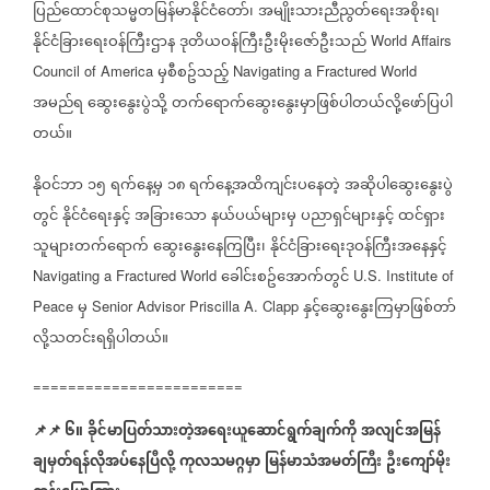
ပြည်ထောင်စုသမ္မတမြန်မာနိုင်ငံတော်၊
အမျိုးသားညီညွတ်ရေးအစိုးရ၊
နိုင်ငံခြားရေးဝန်ကြီးဌာန
ဒုတိယဝန်ကြီးဦးမိုးဇော်ဦးသည်
World Affairs
မှစီစဥ်သည့်
Council of America
Navigating a Fractured World
အမည်ရ
ဆွေးနွေးပွဲသို့
တက်ရောက်ဆွေးနွေးမှာဖြစ်ပါတယ်လို့ဖော်ပြပါ
တယ်။
နိုဝင်ဘာ
၁၅
ရက်နေ့မှ
၁၈
ရက်နေ့အထိကျင်းပနေတဲ့
အဆိုပါဆွေးနွေးပွဲ
တွင်
နိုင်ငံရေးနှင့်
အခြားသော
နယ်ပယ်များမှ
ပညာရှင်များနှင့်
ထင်ရှား
သူများတက်ရောက်
ဆွေးနွေးနေကြပြီး၊
နိုင်ငံခြားရေးဒုဝန်ကြီးအနေနှင့်
ခေါင်းစဥ်‌အောက်တွင်
Navigating a Fractured World
U.S. Institute of
မှ
နှင့်ဆွေးနွေးကြမှာဖြစ်တာ်
Peace
Senior Advisor Priscilla A. Clapp
လို့သတင်းရရှိပါတယ်။
========================
📌
📌
၆။
ခိုင်မာပြတ်သားတဲ့အရေးယူဆောင်ရွက်ချက်ကို
အလျင်အမြန်
ချမှတ်ရန်လိုအပ်နေပြီလို့
ကုလသမဂ္ဂမှာ
မြန်မာသံအမတ်ကြီး
ဦးကျော်မိုး