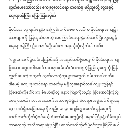
လွှတ်ပေးသော်လည်း
ကျေးဇူးတင်စရာ
တစက်မှ
မရှိဘူးလို့
လူ့အခွင့်
ရေးရာဝန်ကြီး
ပြောကြားလိုက်
နိုဝင်ဘာ
၁၇
ရက်နေ့မှာ
အကြမ်းဖက်စစ်ကောင်စီက
နိုင်ငံရေးအကျဥ်း
သားများကို
ပြန်လွှတ်ပေးတဲ့
အကြောင်းအရာနဲ့ပတ်သက်ပြီးလူ့အခွင့်
ရေးရာဝန်ကြီး
ဦးအောင်မျိုးမင်းက
အခုလိုဆိုလိုက်ပါတယ်။
ရွေးကောက်ပွဲလမ်းကြောင်းကို
အရောင်တင်ဖို့အတွက်
နိုင်ငံရေးအကျ
"
ဥ်းသားတွေအပါအဝင်
မတရားဖမ်းဆီးခံထားရတဲ့ပြည်သူတွေကို
ပြန်
လွှတ်ပေးတဲ့အတွက်
လွတ်လာတဲ့သူများအတွက်
ဝမ်းသာပါတယ်။
ဒါပေမဲ့
ကျေးဇူးတင်စရာ
တစက်မှ
မရှိဘူး။နောင်တခါကျူးလွန်ရင်
ပြစ်ဒဏ်ကိုပေါင်းကျခံမယ်ဆိုတဲ့
နှောင်ကြိုးကိုလည်း
မြင်အောင်ကြည့်
စေချင်တယ်။
ဘာအထောက်အထားမှမရှိဘဲ
မတရားအမှုဆင်
စီရင်နေ
တဲ့
လက်ရှိအခြေအနေကိုလည်း
မမေ့စေချင်ဘူး။တော်လှန်ရေးကို
ဆက်လက်တိုက်ပွဲဝင်မယ့်
ရဲဘော်ရဲမေတွေမို့လို့
နှောင်ကြိုးနဲ့
ထိမ်းချုပ်
တာတွေကို
အသိတရားနဲ့ယှဥ်ပြီး
ဆက်လက်တိုက်ပွဲဝင်သွားနိုင်ကြမယ်