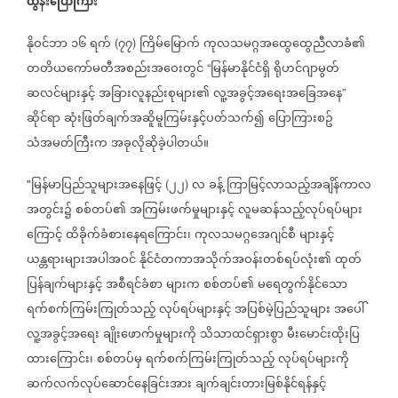
ထွန်းပြောကြား
နိုဝင်ဘာ
၁၆
ရက်
၇၇
ကြိမ်မြောက်
ကုလသမဂ္ဂအထွေထွေညီလာခံ၏
(
)
တတိယကော်မတီအစည်းအဝေးတွင်
မြန်မာနိုင်ငံရှိ
ရိုဟင်ဂျာမွတ်
“
ဆလင်များနှင့်
အခြားလူနည်းစုများ၏
လူ့အခွင့်အရေးအခြေအနေ
”
ဆိုင်ရာ
ဆုံးဖြတ်ချက်အဆိူမူကြမ်းနှင့်ပတ်သက်၍
ပြောကြားစဥ်
သံအမတ်ကြီးက
အခုလိုဆိုခဲ့ပါတယ်။
မြန်မာပြည်သူများအနေဖြင့်
၂၂
လ
ခန့်
ကြာမြင့်လာသည့်အချိန်ကာလ
"
(
)
အတွင်း၌
စစ်တပ်၏
အကြမ်းဖက်မှုများနှင့်
လူမဆန်သည့်လုပ်ရပ်များ
ကြောင့်
ထိခိုက်ခံစားနေရကြောင်း၊
ကုလသမဂ္ဂအေဂျင်စီ
များနှင့်
ယန္တရားများအပါအဝင်
နိုင်ငံတကာအသိုက်အဝန်းတစ်ရပ်လုံး၏
ထုတ်
ပြန်ချက်များနှင့်
အစီရင်ခံစာ
များက
စစ်တပ်၏
မရေတွက်နိုင်သော
ရက်စက်ကြမ်းကြုတ်သည့်
လုပ်ရပ်များနှင့်
အပြစ်မဲ့ပြည်သူများ
အပေါ်
လူ့အခွင့်အရေး
ချိုးဖောက်မှုများကို
သိသာထင်ရှားစွာ
မီးမောင်းထိုးပြ
ထားကြောင်း၊
စစ်တပ်မှ
ရက်စက်ကြမ်းကြုတ်သည့်
လုပ်ရပ်များကို
ဆက်လက်လုပ်ဆောင်နေခြင်းအား
ချက်ချင်းတားမြစ်နိုင်ရန်နှင့်