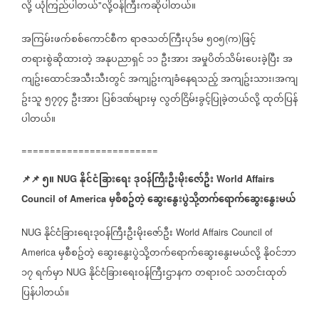
လို့
ယုံကြည်ပါတယ်
လို့ဝန်ကြီးကဆိုပါတယ်။
"
အကြမ်းဖက်စစ်ကောင်စီက
ရာဇသတ်ကြီးပုဒ်မ
၅၀၅
က
ဖြင့်
(
)
တရားစွဲဆိုထားတဲ့
အနုပညာရှင်
၁၁
ဦးအား
အမှုပိတ်သိမ်းပေးခဲ့ပြီး
အ
ကျဥ်းထောင်အသီးသီးတွင်
အကျဥ်းကျခံနေရသည့်
အကျဥ်းသား၊အကျ
ဥ်းသူ
၅၇၇၄
ဦးအား
ပြစ်ဒဏ်များမှ
လွတ်ငြိမ်းခွင့်ပြုခဲ့တယ်လို့
ထုတ်ပြန်
ပါတယ်။
========================
📌
📌
၅။
နိုင်ငံခြားရေး
ဒုဝန်ကြီးဦးမိုးဇော်ဦး
NUG
World Affairs
မှစီစဥ်တဲ့
ဆွေးနွေးပွဲသို့တက်ရောက်ဆွေးနွေးမယ်
Council of America
နိုင်ငံခြားရေးဒုဝန်ကြီးဦးမိုးဇော်ဦး
NUG
World Affairs Council of
မှစီစဥ်တဲ့
ဆွေးနွေးပွဲသို့တက်ရောက်ဆွေးနွေးမယ်လို့
နိုဝင်ဘာ
America
၁၇
ရက်မှာ
နိုင်ငံခြားရေးဝန်ကြီးဌာနက
တရားဝင်
သတင်းထုတ်
NUG
ပြန်ပါတယ်။