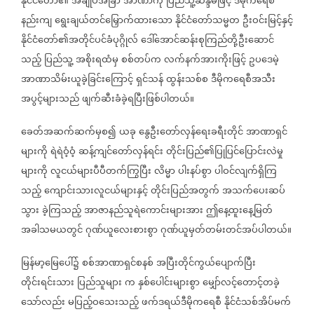
နိုင်ငံတော်၏
အချုပ်အခြာ
အာဏာကို
ပြည်သူ့ဆန္ဒမဲဖြင့်
ဒီမိုကရေစီ
နည်းကျ
ရွေးချယ်တင်မြှောက်ထားသော
နိုင်ငံတော်သမ္မတ
ဦးဝင်းမြင့်နှင့်
နိုင်ငံတော်၏အတိုင်ပင်ခံပုဂ္ဂိုလ်
ဒေါ်အောင်ဆန်းစုကြည်တို့ဦးဆောင်
သည့်
ပြည်သူ့
အစိုးရထံမှ
စစ်တပ်က
လက်နက်အားကိုးဖြင့်
ဥပဒေမဲ့
အာဏာသိမ်းယူခဲ့ခြင်းကြောင့်
ရှင်သန်
ထွန်းသစ်စ
ဒီမိုကရေစီအသီး
အပွင့်များသည်
ဖျက်ဆီးခံခဲ့ရပြီးဖြစ်ပါတယ်။
ခေတ်အဆက်ဆက်မှစ၍
ယခု
နွေဦးတော်လှန်ရေးခရီးတိုင်
အာဏာရှင်
များကို
ရဲရဲဝံ့ဝံ့
ဆန့်ကျင်တော်လှန်ရင်း
တိုင်းပြည်၏ပြုပြင်ပြောင်းလဲမှု
များကို
လူငယ်များပီပီတက်ကြွပြီး
လိမ္မာ
ပါးနပ်စွာ
ပါဝင်လျက်ရှိကြ
သည့်
ကျောင်းသားလူငယ်များနှင့်
တိုင်းပြည်အတွက်
အသက်ပေးဆပ်
သွား
ခဲ့ကြသည့်
အာဇာနည်သူရဲကောင်းများအား
ဤနေ့ထူးနေ့မြတ်
အခါသမယတွင်
ဂုဏ်ယူလေးစားစွာ
ဂုဏ်ယူမှတ်တမ်းတင်အပ်ပါတယ်။
မြန်မာ့မြေပေါ်၌
စစ်အာဏာရှင်စနစ်
အပြီးတိုင်ကွယ်ပျောက်ပြီး
တိုင်းရင်းသား
ပြည်သူများ
က
နှစ်ပေါင်းများစွာ
မျှော်လင့်တောင့်တခဲ့
သော်လည်း
မပြည့်ဝသေးသည့်
ဖက်ဒရယ်ဒီမိုကရေစီ
နိုင်ငံသစ်အိပ်မက်