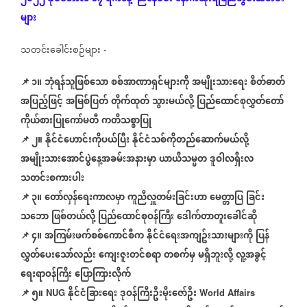
များ
သတင်းခေါင်းစဉ်များ
-
📌 ၁။
ဘုံရန်သူဖြစ်သော
စစ်အာဏာရှင်များကို
အမျိုးသားရေး
စိတ်ဓာတ်
အပြည့်ဖြင့်
အမြစ်ပြတ်
တိုက်ထုတ်
သွားမယ်လို့
ပြည်ထောင်စုလွှတ်တော်
ကိုယ်စားပြုကော်မတီ
ကတိသစ္စာပြု
📌
၂။
နိုင်ငံဟောင်းကိုပယ်ပြီး
နိုင်ငံသစ်ကိုတည်ဆောက်မယ်လို့
အမျိုးသားအောင်ပွဲနေ့အခမ်းအနားမှာ
ယာယီသမ္မတ
ဒူဝါလရှီးလ
သတင်းစကားပါး
📌
၃။
တော်လှန်ရေးကာလမှာ
ကူညီလှူတမ်းခြင်းဟာ
မေတ္တာပြ
ခြင်း
သဘော
ဖြစ်တယ်လို့
ပြည်ထောင်စုဝန်ကြီး
ဒေါက်တာတူးခေါင်ဆို
📌
၄။
အကြမ်းဖက်စစ်ကောင်စီက
နိုင်ငံရေးအကျဥ်းသားများကို
ပြန်
လွှတ်ပေးသော်လည်း
ကျေးဇူးတင်စရာ
တစက်မှ
မရှိဘူးလို့
လူ့အခွင့်
ရေးရာဝန်ကြီး
ပြောကြားလိုက်
📌
၅။
နိုင်ငံခြားရေး
ဒုဝန်ကြီးဦးမိုးဇော်ဦး
NUG
World Affairs