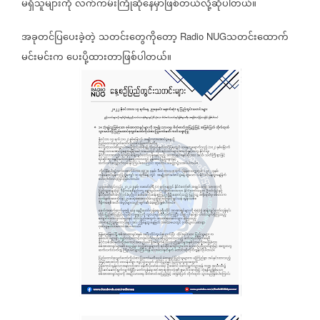
မရှိသူများကို
လက်ကမ်းကြိုဆိုနေမှာဖြစ်တယ်လို့ဆိုပါတယ်။
အခုတင်ပြပေးခဲ့တဲ့
သတင်းတွေကိုတော့
သတင်းထောက်
Radio NUG
မင်းမင်းက
ပေးပို့ထားတာဖြစ်ပါတယ်။