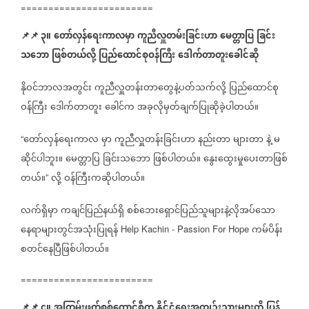
========================
📌
📌
၃။
တော်လှန်ရေးကာလမှာ
ကူညီလှူတမ်းခြင်းဟာ
မေတ္တာပြ
ခြင်း
သဘော
ဖြစ်တယ်လို့
ပြည်ထောင်စုဝန်ကြီး
ဒေါက်တာတူးခေါင်ဆို
နိုဝင်ဘာလအတွင်း
ကူညီလှူတန်းတာတွေနဲ့ပတ်သက်လို့
ပြည်ထောင်စု
ဝန်ကြီး
ဒေါက်တာတူး‌
ခေါင်က
အခုလိုမှတ်ချက်ပြုဆိုခဲ့ပါတယ်။
တော်လှန်ရေးကာလ
မှာ
ကူညီလှူတန်းခြင်းဟာ
နည်းတာ
များတာ
နဲ့
မ
“
ဆိုင်ပါဘူး။
မေတ္တာပြ
ခြင်းသဘော
ဖြစ်ပါတယ်။
နွေးထွေးမှုပေးတာဖြစ်
တယ်။
လို့
ဝန်ကြီးကဆိုပါတယ်။
”
လက်ရှိမှာ
ကချင်ပြည်နယ်ရှိ
စစ်ဘေးရှောင်ပြည်သူများနဲ့လိုအပ်သော
နေရာများတွင်အသုံးပြုရန်
ကမ်ပိန်း
Help Kachin - Passion For Hope
စတင်နေပြီဖြစ်ပါတယ်။
========================
📌
📌
၄။
အကြမ်းဖက်စစ်ကောင်စီက
နိုင်ငံရေးအကျဥ်းသားများကို
ပြန်