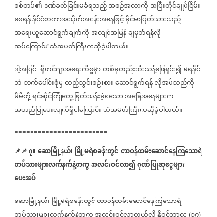
စစ်တပ်၏
ဒဏ်ခတ်ခြင်းမခံရသည့်
အစဉ်အလာကို
အပြီးတိုင်ချုပ်ငြိမ်း
စေရန်
နိုင်ငံတကာအသိုက်အဝန်းအနေဖြင့်
ခိုင်မာပြတ်သားသည့်
အရေးယူဆောင်ရွက်ချက်ကို
အလျင်အမြန်
ချမှတ်ရန်လို
အပ်ကြောင်း
သံအမတ်ကြီးကဆိုခဲ့ပါတယ်။
"
ဒါ့အပြင်
ရိုဟင်ဂျာအရေးကိစ္စမှာ
တစ်ခုတည်းသီးသန့်ဖြေရှင်း၍
မရနိုင်
ဘဲ
ဘက်ပေါင်းစုံမှ
ထည့်သွင်းစဉ်းစား
ဆောင်ရွက်ရန်
လိုအပ်သည်ကို
မိမိတို့
ရင်ဆိုင်ကြုံတွေ့ဖြတ်သန်းခဲ့ရသော
အခြေအနေများက
အတည်ပြုပေးလျက်ရှိပါကြောင်း
သံအမတ်ကြီးကဆိုခဲ့ပါတယ်။
========================
📌
📌
၇။
ဆောမြို့နယ်၊
မြို့မရဲစခန်းတွင်
တာဝန်ထမ်းဆောင်နေကြသောရဲ
တပ်သားများလက်နက်နဲ့တကွ
အလင်းဝင်လာ၍
ဂုဏ်ပြုဆုငွေများ
ပေးအပ်
ဆောမြို့နယ်၊
မြို့မရဲစခန်းတွင်
တာဝန်ထမ်းဆောင်နေကြသောရဲ
တပ်သားများလက်နက်နဲ့တကွ
အလင်းဝင်လာတယ်လို့
နိုဝင်ဘာလ
၁၇
(
)