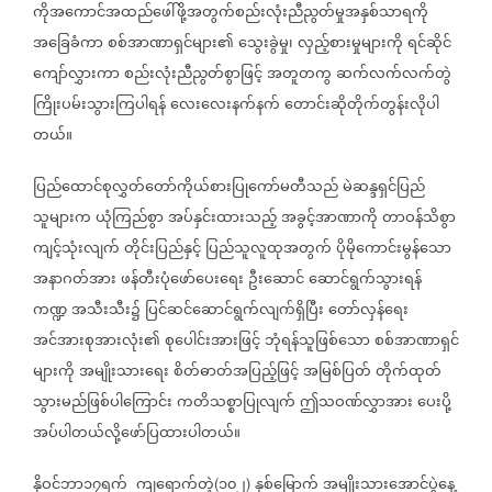
ကိုအ‌ကောင်အထည်ဖေါ်ဖို့အတွက်စည်းလုံးညီညွတ်မှုအနှစ်သာရကို
အခြေခံကာ
စစ်အာဏာရှင်များ၏
သွေးခွဲမှု၊
လှည့်စားမှုများကို
ရင်ဆိုင်
ကျော်လွှားကာ
စည်းလုံးညီညွတ်စွာဖြင့်
အတူတကွ
ဆက်လက်လက်တွဲ
ကြိုးပမ်းသွားကြပါရန်
လေးလေးနက်နက်
တောင်းဆိုတိုက်တွန်းလိုပါ
တယ်။
ပြည်ထောင်စုလွှတ်တော်ကိုယ်စားပြုကော်မတီသည်
မဲဆန္ဒရှင်ပြည်
သူများက
ယုံကြည်စွာ
အပ်နှင်းထားသည့်
အခွင့်အာဏာကို
တာဝန်သိစွာ
ကျင့်သုံးလျက်
တိုင်းပြည်နှင့်
ပြည်သူလူထုအတွက်
ပိုမိုကောင်းမွန်သော
အနာဂတ်အား
ဖန်တီးပုံဖော်ပေးရေး
ဦးဆောင်
ဆောင်ရွက်သွားရန်
ကဏ္ဍ
အသီးသီး၌
ပြင်ဆင်ဆောင်ရွက်လျက်ရှိပြီး
တော်လှန်ရေး
အင်အားစုအားလုံး၏
စုပေါင်းအားဖြင့်
ဘုံရန်သူဖြစ်သော
စစ်အာဏာရှင်
များကို
အမျိုးသားရေး
စိတ်ဓာတ်အပြည့်ဖြင့်
အမြစ်ပြတ်
တိုက်ထုတ်
သွားမည်ဖြစ်ပါကြောင်း
ကတိသစ္စာပြုလျက်
ဤသဝဏ်လွှာအား
ပေးပို့
အပ်ပါတယ်လို့ဖော်ပြထားပါတယ်။
နိုဝင်ဘာ၁၇ရက်
ကျရောက်တဲ့
၁၀၂
နှစ်မြောက်
အမျိုးသားအောင်ပွဲနေ့
(
)