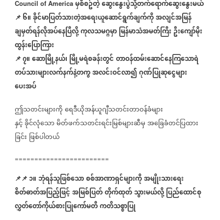
မှစီစဥ်တဲ့
ဆွေးနွေးပွဲသို့တက်ရောက်ဆွေးနွေးမယ်
Council of America
📌
၆။
ခိုင်မာပြတ်သားတဲ့အရေးယူဆောင်ရွက်ချက်ကို
အလျင်အမြန်
ချမှတ်ရန်လိုအပ်နေပြီလို့
ကုလသမဂ္ဂမှာ
မြန်မာသံအမတ်ကြီး
ဦးကျော်မိုး
ထွန်းပြောကြား
📌
၇။
ဆောမြို့နယ်၊
မြို့မရဲစခန်းတွင်
တာဝန်ထမ်းဆောင်နေကြသောရဲ
တပ်သားများလက်နက်နဲ့တကွ
အလင်းဝင်လာ၍
ဂုဏ်ပြုဆုငွေများ
ပေးအပ်
ဤသတင်းများကို
ရေဒီယိုအန်ယူဂျီသတင်းတာဝန်ခံများ
နှင့်
ခိုင်လုံသော
မိတ်ဖက်သတင်းရင်းမြစ်များဆီမှ
အခြေခံတင်ပြထား
ခြင်း
ဖြစ်ပါတယ်
========================
📌
📌
၁။
ဘုံရန်သူဖြစ်သော
စစ်အာဏာရှင်များကို
အမျိုးသားရေး
စိတ်ဓာတ်အပြည့်ဖြင့်
အမြစ်ပြတ်
တိုက်ထုတ်
သွားမယ်လို့
ပြည်ထောင်စု
လွှတ်တော်ကိုယ်စားပြုကော်မတီ
ကတိသစ္စာပြု