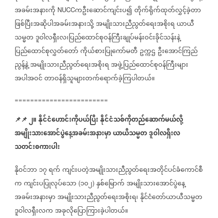
အခမ်းအနားကို
ကဦးဆောင်ကျင်းပ၍
တိုက်ရိုက်ထုတ်လွှင့်ခဲ့တာ
NUCC
ဖြစ်ပြီးအဆိုပါအခမ်းအနားသို့
အမျိုးသားညီညွတ်ရေးအစိုးရ
ယာယီ
သမ္မတ
ဒူဝါလရှီးလ၊ပြည်ထောင်စုဝန်ကြီးချုပ်မန်းဝင်းခိုင်သန်းနဲ့
ပြည်ထောင်စုလွှတ်တော်
ကိုယ်စားပြုကော်မတီ
ဥက္ကဌ
ဦးအောင်ကြည်
ညွန့်နဲ့
အမျိုးသားညီညွတ်ရေးအစိုးရ
အဖွဲ့ပြည်ထောင်စုဝန်ကြီးများ
အပါအဝင်
တာဝန်ရှိသူများတက်ရောက်ခဲ့ကြပါတယ်။
========================
📌
📌
၂။
နိုင်ငံဟောင်းကိုပယ်ပြီး
နိုင်ငံသစ်ကိုတည်ဆောက်မယ်လို့
အမျိုးသားအောင်ပွဲနေ့အခမ်းအနားမှာ
ယာယီသမ္မတ
ဒူဝါလရှီးလ
သတင်းစကားပါး
နိုဝင်ဘာ
၁၇
ရက်
ကျင်းပတဲ့အမျိုးသားညီညွတ်ရေးအတိုင်ပင်ခံကောင်စီ
က
ကျင်းပပြုလုပ်သော
၁၀၂
နှစ်မြောက်
အမျိုးသားအောင်ပွဲနေ့
(
)
အခမ်းအနားမှာ
အမျိုးသားညီညွတ်ရေးအစိုးရ၊
နိုင်ငံတော်ယာယီသမ္မတ
ဒူဝါလရှီးလက
အခုလိုပြောကြားခဲ့ပါတယ်။