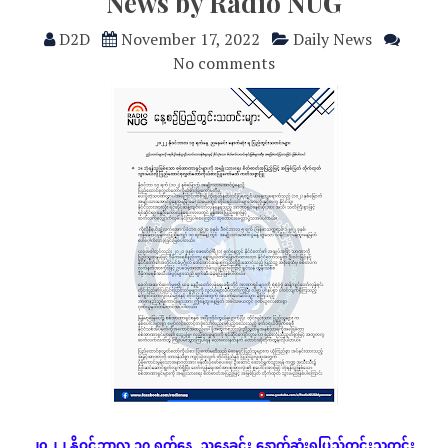
News by Radio NUG
D2D
November 17, 2022
Daily News
No comments
၂၀၂၂
နိုဝင်ဘာလ
၁၇
ရက်နေ့
ညနေခင်း
နောက်ဆုံး
ရပြည်တွင်းသတင်း