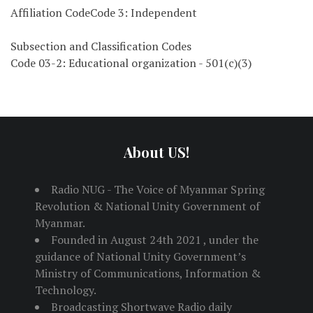
Affiliation CodeCode 3: Independent
Subsection and Classification Codes
Code 03-2: Educational organization - 501(c)(3)
About US!
Radio NUG - The Voice of Myanmar Spring
Revolution & National Unity Government of
Myanmar.
Founded in August 24th 2021 , under the
guidance of National Unity Government’s
Ministry of Communications, Information &
Technology.
Broadcasting Shortwave Radio daily