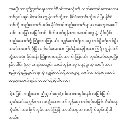
အမျိုးသားညီညွတ်ရေးကောင်စီဝင်အားလုံးကို
လက်ဆောင်စကားလေး
"
တစ်ခုပါးချင်ပါတယ်။
ကျွန်တော်တို့ဟာ
နိုင်ငံဟောင်းကိုပယ်ပြီး
နိုင်ငံ
သစ်ကို
တည်ဆောက်မယ်။
နိုင်ငံသစ်တည်ဆောက်ရာမှာ
အတွေးအခေါ်
သစ်၊
အမြော်
အမြင်သစ်၊
စိတ်ဓာတ်ခွန်အား
အသစ်တွေ
နဲ့
သိုင်းဝိုင်း
တည်ဆောက်ဖို့
ကြိုးစားကြမယ်။
ကျွန်တော်တို့တတွေ
တစ်ဦးကိုတစ်ဦး
ယခင်ကထက်
ပိုပြီး
ချစ်ခင်လေးစား
မြတ်နိုးတန်ဖိုးထားကြဖို့
ကျွန်တော်
တို့အားလုံး
ဝိုင်းဝန်း
ကြိုးစားတည်ဆောက်
ကြမယ်။
လွတ်လပ်ရေးရပြီး
နှစ်ပေါင်း
၇၀
ကျော်အတွင်း
ဘယ်တုန်းကမှ
မရခဲ့ဖူးတဲ့
အမျိုးသား
(
)
စည်းလုံးညီညွတ်ရေးကို
ကျွန်တော်တို့တတွေရဲ့
လက်ထက်မှာရအောင်
တည်ဆောက်ချင်ပါတယ်
လို့ဆိုပါတယ်။
"
ဒါ့အပြင်
အမျိုးသား
ညီညွတ်ရေးနဲ့
စစ်အာဏာရှင်စနစ်
အမြစ်ပြတ်
သုတ်သင်ချေမှုန်းကာ
အမျိုးသားတော်လှန်ရေး
တစ်ရပ်အဖြစ်
စိတ်ရော
ကိုယ်ပါ
အားစိုက်လုပ်ဆောင်ကြဖို့
ယာယီသမ္မတ
ကတိုက်တွန်းဆိုပါ
တယ်။