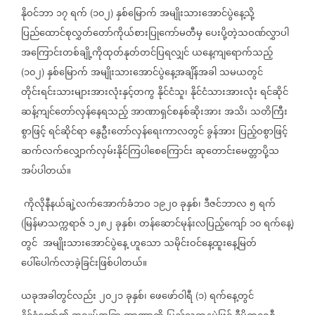
နိုဝင်ဘာ
၁၇
ရက်
၁၀၂
နှစ်မြောက်
အမျိုးသားအောင်ပွဲနေ့သို့
(
)
ပြည်ထောင်စုလွှတ်တော်ကိုယ်စားပြုကော်မတီမှ
ပေးပို့တဲ့သဝဏ်လွှာပါ
အ‌ကြောင်းတစ်ချို့ကိုထုတ်နုတ်တင်ပြရလျှင်
ယနေ့ကျရောက်သည့်
၁၀၂
နှစ်မြောက်
အမျိုးသားအောင်ပွဲနေ့အချိန်အခါ
သမယတွင်
(
)
တိုင်းရင်းသားများအားလုံးနှင့်တကွ
နိုင်ငံသူ၊
နိုင်ငံသားအားလုံး
ရင်ဆိုင်
ဆန့်ကျင်တော်လှန်နေရသည့်
အာဏာရှင်စနစ်ဆိုးအား
အသိ၊
သတိကြီး
စွာဖြင့်
ရင်ဆိုင်ရာ
နွေဦးတော်လှန်ရေးကာလတွင်
ခွန်အား
ပြည့်ဝစွာဖြင့်
ဆက်လက်လျှောက်လှမ်းနိုင်ကြပါစေကြောင်း
ဆုတောင်းမေတ္တာပို့သ
အပ်ပါတယ်။
ကိုလိုနီနယ်ချဲ့လက်အောက်ခံဘဝ
၁၉၂၀
ခုနှစ်၊
ဒီဇင်ဘာလ
၅
ရက်
မြန်မာသက္ကရာဇ်
၁၂၈၂
ခုနှစ်၊
တန်ဆောင်မုန်းလပြည့်ကျော်
၁၀
ရက်နေ့
(
)
တွင်
အမျိုးသားအောင်ပွဲနေ့
ဟူသော
သမိုင်းဝင်နေ့ထူးနေ့မြတ်
ပေါ်ပေါက်လာခဲ့ခြင်းဖြစ်ပါတယ်။
ယခုအခါတွင်လည်း
၂၀၂၁
ခုနှစ်၊
ဖေဖော်ဝါရီ
၁
ရက်နေ့တွင်
(
)