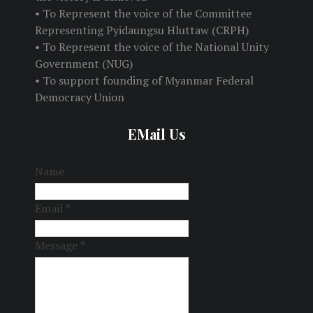
• To Represent the voice of the Committee
Representing Pyidaungsu Hluttaw (CRPH)
• To Represent the voice of the National Unity
Government (NUG)
• To support founding of Myanmar Federal
Democracy Union
EMail Us
Name
Email
*
Message
*