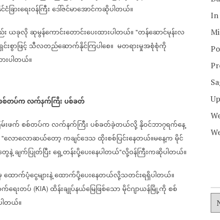
ိုင်ငံခြားရေးဝန်ကြီး
ဒေါ်ဇင်မာအောင်ကဆိုပါတယ်။
In
ည်း
ယခုလို
ဆုမွန်ကောင်းတောင်းပေးထားပါတယ်။
တန်ဆောင်မုန်းလ
Mi
"
်းစွာဖြင့်
သီလတည်ဆောက်နိုင်ကြပါစေ။
မတရားမှုအစုံစုံကို
Po
ထားပါတယ်။
Pr
Sa
Up
စစ်တပ်က
လက်နက်ကြီး
ပစ်ခတ်
We
မ်းဖက်
စစ်တပ်က
လက်နက်ကြီး
ပစ်ခတ်ခဲ့တယ်လို့
နိုဝင်ဘာ၇ရက်နေ့
We
လောလောဆယ်တော့
ကချင်ဒေသ
ထိုးစစ်ပြင်းနေတယ်။မနေ့က
မိုင်
"
ွေနဲ့
ချက်ပြုတ်ပြီး
ရှေ့တန်းပို့ပေးနေပါတယ်
လို့ဝန်ကြီးကဆိုပါတယ်။
"
ှ
ထောက်ပံ့ငွေများနဲ့
ထောက်ပို့ပေးနေတယ်လို့သတင်းရရှိပါတယ်။
ာက်ရေးတပ်
ထိန်းချုပ်နယ်မြေဖြစ်သော
မိုင်ဂျာယန်မြို့ကို
စစ်
(KIA)
စ်ပါတယ်။