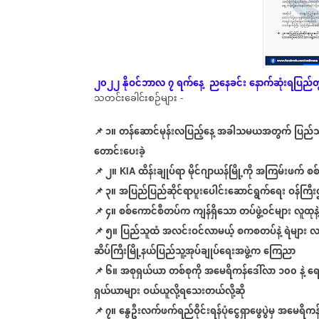
၂၀၂၂
နိုဝင်ဘာလ
၇
ရက်နေ့
ညနေခင်း
နောက်ဆုံး
ရပြည်တ
သတင်းခေါင်းစဉ်များ
-
📌 ၁။
တန်ဆောင်မုန်းလပြည့်နေ့
အခါသမယအတွက်
ပြည်သ
တောင်းပေးခဲ့
📌
၂။
ထိန်းချုပ်ရာ
မိုင်ဂျာယန်မြို့ကို
အကြမ်းဖက်
စစ
KIA
📌
၃။
အပြည်ပြည်ဆိုင်ရာပူးပေါင်းဆောင်ရွက်ရေး
ဝန်ကြီး
📌
၄။
စစ်ကောင်စီတပ်က
ကျန်ရှိသော
တပ်ဖွဲ့ဝင်များ
လူထုန
📌
၅။
ပြည်သူထံ
အလင်းဝင်လာမယ့်
စကစတပ်နဲ့
ရဲများ
လ
ဆိပ်ကြီးမြို့နယ်ပြည်သူ့အုပ်ချုပ်ရေးအဖွဲ့က
ကြေညာ
📌
၆။
အစုရှယ်ယာ
တစ်စုကို
အမေရိကန်ဒေါ်လာ
၁၀၀
နဲ့
ရေ
ရှယ်ယာများ
ဝယ်ယူလို့ရသေးတယ်လို့ဆို
📌
၇။
နွေဦးလက်ဖက်ရည်ဝိုင်းရန်ပုံငွေရှာဖွေပွဲမှ
အမေရိကန်