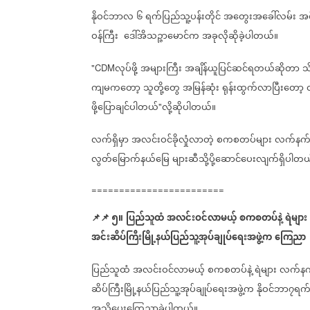
နိုဝင်ဘာလ
၆
ရက်ပြည်သူ့ပန်းတိုင်
အတွေးအခေါ်လမ်း
အစ
ဝန်ကြီး
ဒေါ်အိသဉ္ဇာမောင်က
အခုလိုဆိုခဲ့ပါတယ်။
လုပ်ဖို့
အများကြီး
အချိန်ယူပြင်ဆင်ရတယ်ဆိုတာ
သ
"CDM
ကျမကတော့
သူတို့တွေ
အမြန်ဆုံး
ရုန်းထွက်လာပြီးတော့
ဖို့ပြောချင်ပါတယ်
လို့ဆိုပါတယ်။
"
လက်ရှိမှာ
အလင်းဝင်ခိုလှုံလာတဲ့
စကစတပ်များ
လက်နက်န
လွတ်မြောက်နယ်မြေ
များဆီသို့ပို့ဆောင်ပေးလျက်ရှိပါတယ
========================
📌
📌
၅။
ပြည်သူထံ
အလင်းဝင်လာမယ့်
စကစတပ်နဲ့
ရဲများ
အင်းဆိပ်ကြီးမြို့နယ်ပြည်သူ့အုပ်ချုပ်ရေးအဖွဲ့က
ကြေညာ
ပြည်သူထံ
အလင်းဝင်လာမယ့်
စကစတပ်နဲ့
ရဲများ
လက်နက
ဆိပ်ကြီးမြို့နယ်ပြည်သူ့အုပ်ချုပ်ရေးအဖွဲ့က
နိုဝင်ဘာ၇ရက်
အသိပေးကြေညာခဲ့ပါတယ်။