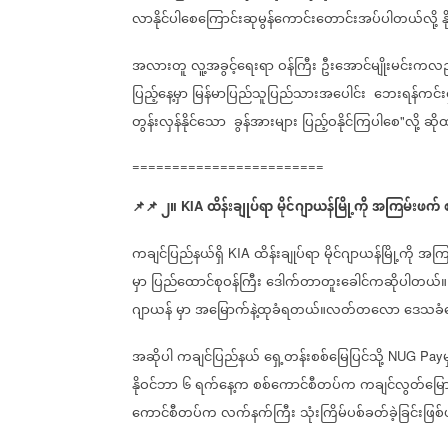
လာနိုင်ပါစေကြောင်းဆုမွန်ကောင်းတောင်းအပ်ပါတယ်လို့
န
အလားတူ
လူ့အခွင့်ရေးရာ
ဝန်ကြီး
ဦးအောင်မျိုးမင်းကလ
ပြည့်နေ့မှာ
မြန်မာပြည်သူပြည်သားအပေါင်း
ဘေးရန်ကင်းရှင
တွန်းလှန်နိုင်သော
ခွန်အားများ
ပြည့်ဝနိုင်ကြပါစေ
လို့
ဆို
"
========================
📌
📌
၂။
ထိန်းချုပ်ရာ
မိုင်ဂျာယန်မြို့ကို
အကြမ်းဖက်
KIA
ကချင်ပြည်နယ်ရှိ
ထိန်းချုပ်ရာ
မိုင်ဂျာယန်မြို့ကို
အကြ
KIA
မှာ
ပြည်ထောင်စုဝန်ကြီး
ဒေါက်တာတူးခေါင်ကဆိုပါတယ်။
ဂျာယန်
မှာ
အမြောက်နဲ့ထုခံရတယ်။လတ်တလော
ဒေသခံတ
အဆိုပါ
ကချင်ပြည်နယ်
ရှေ့တန်းစစ်မြေပြင်သို့
မ
NUG Pay
နိုဝင်ဘာ
၆
ရက်နေ့က
စစ်ကောင်စီတပ်က
ကချင်လွတ်မြေ
ကောင်စီတပ်က
လက်နက်ကြီး
သုံးကြိမ်ပစ်ခတ်ခဲ့ခြင်းဖြ