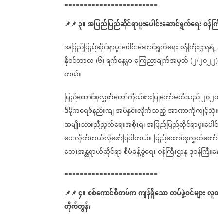
========================
📌
📌
၃။
အပြည်ပြည်ဆိုင်ရာပူးပေါင်းဆောင်ရွက်ရေး
ဝန်ကြ
အပြည်ပြည်ဆိုင်ရာပူးပေါင်းဆောင်ရွက်ရေး
ဝန်ကြီးဌာနရဲ့
နိုဝင်ဘာလ
၆
ရက်နေ့မှာ
ကြေညာချက်အမှတ်
၂
၂၀၂၂
(
)
(
/
တယ်။
ပြည်ထောင်စုလွှတ်တော်ကိုယ်စားပြုကော်မတီသည်
၂၀၂၀
ဒီမိုကရေစီနည်းကျ
အပ်နှင်းလိုက်သည့်
အာဏာကိုကျင့်သုံ
အမျိုးသားညီညွတ်ရေးအစိုးရ၊
အပြည်ပြည်ဆိုင်ရာပူးပေါင
ပေးလိုက်တယ်လို့ဖော်ပြပါတယ်။
ပြည်ထောင်စုလွှတ်တော
ဘေးအန္တရာယ်ဆိုင်ရာ
စီမံခန့်ခွဲရေး
ဝန်ကြီးဌာန
ဒုဝန်ကြီး
========================
📌
📌
၄။
စစ်ကောင်စီတပ်က
ကျန်ရှိသော
တပ်ဖွဲ့ဝင်များ
လူထ
တိုက်တွန်း