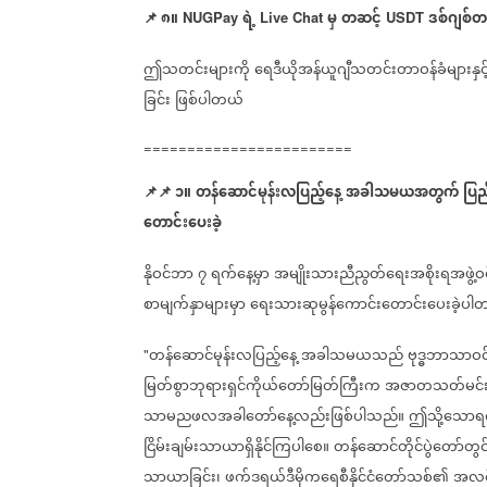
📌
၈။
ရဲ့
မှ
တဆင့်
ဒစ်ဂျစ်တ
NUGPay
Live Chat
USDT
ဤသတင်းများကို
ရေဒီယိုအန်ယူဂျီသတင်းတာဝန်ခံများနှင့
ခြင်း
ဖြစ်ပါတယ်
========================
📌
📌
၁။
တန်ဆောင်မုန်းလပြည့်နေ့
အခါသမယအတွက်
ပြည
တောင်းပေးခဲ့
နိုဝင်ဘာ
၇
ရက်နေ့မှာ
အမျိုးသားညီညွတ်ရေးအစိုးရအဖွဲ့ဝ
စာမျက်နှာများမှာ
ရေးသားဆုမွန်ကောင်းတောင်းပေးခဲ့ပါ
တန်ဆောင်မုန်းလပြည့်နေ့
အခါသမယသည်
ဗုဒ္ဓဘာသာဝင်
"
မြတ်စွာဘုရားရှင်ကိုယ်တော်မြတ်ကြီးက
အဇာတသတ်မင်
သာမညဖလအခါတော်နေ့လည်းဖြစ်ပါသည်။
ဤသို့သောရ
ငြိမ်းချမ်းသာယာရှိနိုင်ကြပါစေ။
တန်ဆောင်တိုင်ပွဲတော်တွင
သာယာခြင်း၊
ဖက်ဒရယ်ဒီမိုကရေစီနိုင်ငံတော်သစ်၏
အလင်