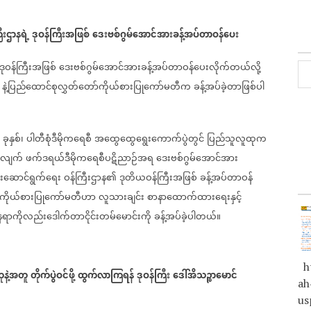
ီးဌာနရဲ့
ဒုဝန်ကြီးအဖြစ်
ဒေးဗစ်ဂွမ်အောင်အားခန့်အပ်တာဝန်ပေး
ဒုဝန်ကြီးအဖြစ်
ဒေးဗစ်ဂွမ်အောင်အားခန့်အပ်တာဝန်ပေးလိုက်တယ်လို့
နဲ့ပြည်ထောင်စုလွှတ်တော်ကိုယ်စားပြုကော်မတီက
ခန့်အပ်ခဲ့တာဖြစ်ပါ
)
ခုနှစ်၊
ပါတီစုံဒီမိုကရေစီ
အထွေထွေရွေးကောက်ပွဲတွင်
ပြည်သူလူထုက
းလျက်
ဖက်ဒရယ်ဒီမိုကရေစီပဋိညာဉ်အရ
ဒေးဗစ်ဂွမ်အောင်အား
်းဆောင်ရွက်ရေး
ဝန်ကြီးဌာန၏
ဒုတိယဝန်ကြီးအဖြစ်
ခန့်အပ်တာဝန်
်ကိုယ်စားပြုကော်မတီဟာ
လူသားချင်း
စာနာထောက်ထားရေးနှင့်
နေရာကိုလည်းဒေါက်တာငိုင်းတမ်‌မောင်းကို
ခန့်အပ်ခဲ့ပါတယ်။
ht
ုနဲ့အတူ
တိုက်ပွဲဝင်ဖို့
ထွက်လာကြရန်
ဒုဝန်ကြီး
ဒေါ်အိသဉ္ဇာမောင်
ah
us