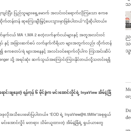
သမ
ကျင်ပြီး
ပြည်သူများရှေ့မောက်
အလင်းဝင်ရောက်လိုကြသော
စကစ
ထိုက်တန်‌တန်
ဆုကြေးချီးမြှင့်ပေးသွားမှာဖြစ်ပါတယ်
လို့ဆိုပါတယ်။
"
်နက်ငယ်
စတဲ့လက်နက်ငယ်များနှင့်
အတူအလင်းဝင်
MA 1,MA 2
ညန
ပ်
နှင့်
အခြားဆက်စပ်
လက်နက်ကိရိယာ
များအတွက်လည်း
ထိုက်တန်
သတ
သွ
့်၍
စကစတပ်
ရဲ
များအနေနှင့်
အလင်းဝင်ရောက်လိုပါက
ကြာအင်းဆိပ်
/
သို့
အရင်ဆုံး
ဆက်သွယ်အကြောင်းကြားနိုင်တယ်လို့သတင်းရရှိ
enger
Mo
ရောင်းချနေတဲ့
ရန်ကုန်
၆
မိုင်ခွဲက
မင်းအောင်လှိုင်ရဲ့
အိမ်နဲ့ခြံ
InyaView
or
Do
အခုလိုအသိပေးဖော်ပြပါတယ်။
ရဲ့
အစုရှယ်
“EOD
InyaView@6.5Mile”
de
မင်းအောင်လှိုင်
မတရား
သိမ်းယူထားတဲ့
အိမ်နဲ့ခြံရဲ့
ရှယ်ယာတွေ