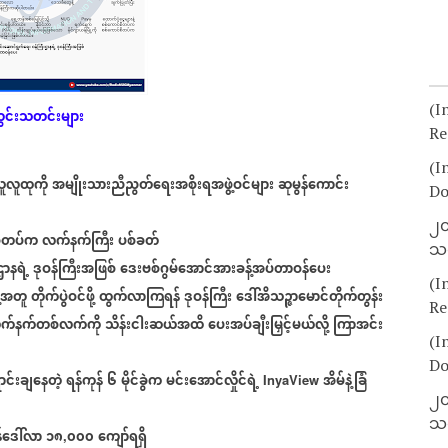
(I
ွင်းသတင်းများ
Re
(I
ူလူထုကို
အမျိုးသားညီညွတ်ရေးအစိုးရအဖွဲ့ဝင်များ
ဆုမွန်ကောင်း
Do
၂၀
်တပ်က
လက်နက်ကြီး
ပစ်ခတ်
သတ
ဌာနရဲ့
ဒုဝန်ကြီးအဖြစ်
ဒေးဗစ်ဂွမ်အောင်အားခန့်အပ်တာဝန်ပေး
(I
ဲ့အတူ
တိုက်ပွဲဝင်ဖို့
ထွက်လာကြရန်
ဒုဝန်ကြီး
ဒေါ်အိသဉ္ဇာမောင်တိုက်တွန်း
Re
က်နက်တစ်လက်ကို
သိန်းငါးဆယ်အထိ
ပေးအပ်ချီးမြှင့်မယ်လို့
ကြာအင်း
(I
Do
ာင်းချနေတဲ့
ရန်ကုန်
၆
မိုင်ခွဲက
မင်းအောင်လှိုင်ရဲ့
အိမ်နဲ့ခြံ
InyaView
၂၀
သတ
ဒေါ်လာ
၁၈
၀၀၀
ကျော်ရရှိ
,