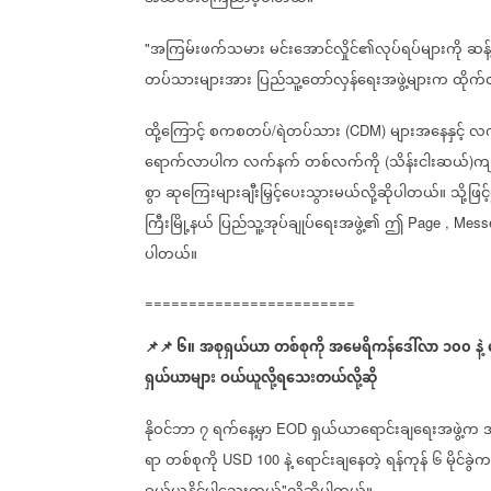
အကြမ်းဖက်သမား
မင်းအောင်လှိုင်၏လုပ်ရပ်များကို
ဆန့်
"
တပ်သားများအား
ပြည်သူ့တော်လှန်ရေးအဖွဲ့များက
ထိုက်
ထို့ကြောင့်
စကစတပ်
ရဲတပ်သား
များအနေနှင့်
လက
/
(CDM)
ရောက်လာပါက
လက်နက်
တစ်လက်ကို
သိန်းငါးဆယ်
ကျ
(
)
စွာ
ဆုကြေးများချီးမြှင့်ပေးသွားမယ်လို့ဆိုပါတယ်။
သို့ဖြင
ကြီးမြို့နယ်
ပြည်သူ့အုပ်ချုပ်ရေးအဖွဲ့၏
ဤ
Page , Mess
ပါတယ်။
========================
📌
📌
၆။
အစုရှယ်ယာ
တစ်စုကို
အမေရိကန်ဒေါ်လာ
၁၀၀
နဲ့
ရှယ်ယာများ
ဝယ်ယူလို့ရသေးတယ်လို့ဆို
နိုဝင်ဘာ
၇
ရက်နေ့မှာ
ရှယ်ယာရောင်းချရေးအဖွဲ့က
EOD
ရာ
တစ်စုကို
နဲ့
ရောင်းချနေတဲ့
ရန်ကုန်
၆
မိုင်ခွဲက
USD 100
"