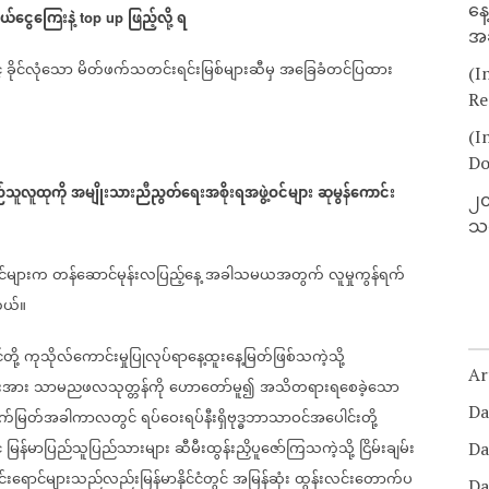
နေ
ယ်ငွေကြေးနဲ့
ဖြည့်လို့
ရ
top up
အခ
်
ခိုင်လုံသော
မိတ်ဖက်သတင်းရင်းမြစ်များဆီမှ
အခြေခံတင်ပြထား
(I
Re
(I
Do
်သူလူထုကို
အမျိုးသားညီညွတ်ရေးအစိုးရအဖွဲ့ဝင်များ
ဆုမွန်ကောင်း
၂၀
သတ
င်များက
တန်ဆောင်မုန်းလပြည့်နေ့
အခါသမယအတွက်
လူမှုကွန်ရက်
တယ်။
တို့
ကုသိုလ်ကောင်းမှုပြုလုပ်ရာနေ့ထူးနေ့မြတ်ဖြစ်သကဲ့သို့
Ar
းအား
သာမညဖလသုတ္တန်ကို
ဟောတော်မူ၍
အသိတရားရစေခဲ့သော
Da
က်မြတ်အခါကာလတွင်
ရပ်ဝေးရပ်နီးရှိဗုဒ္ဓဘာသာဝင်အပေါင်းတို့
်
မြန်မာပြည်သူပြည်သားများ
ဆီမီးထွန်းညှိပူဇော်ကြသကဲ့သို့
ငြိမ်းချမ်း
Da
းရောင်များသည်လည်းမြန်မာနိုင်ငံတွင်
အမြန်ဆုံး
ထွန်းလင်းတောက်ပ
Da