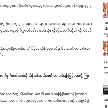
ီအစဉ်မှာအမျိုးသမီး
လူငယ်နှင့်
ကလေးသူငယ်ရေးရာဝန်ကြီးဌာနမှ
ဒု
Ju
ိလိုက်ရတော့
ဂုဏ်လည်းဂုဏ်ယူပါတယ်။လေးလည်းလေးစားပါတယ်။
Ab
လူထုနဲ့အတူတိုက်ပွဲဝင်ဖို့ပေါ့။အနည်းဆုံး
ကိုယ့်အတွက်ကိုယ်
တိုက်ပွဲဝင်
My
ဲ့အတူပါရှိလာပါက
ချီးမြှင့်ငွေ
သိန်း၃၀မှ
သိန်း
၆၀
အထိ
ပေးအပ်ကာ
်။
Se
se
Ar
လက်နက်တစ်လက်ကို
သိန်းငါးဆယ်အထိ
ပေးအပ်ချီးမြှင့်မယ်လို့
ကြာ
်တစ်လက်ကို
သိန်းငါးဆယ်အထိ
ပေးအပ်ချီးမြှင့်မယ်လို့
ကြာအင်း
နေ
နေ့မှာ
အလင်းဝင်
ရောက်လိုသော
စကစ
တပ်သားများကို
ရည်ရွယ်၍
မျ