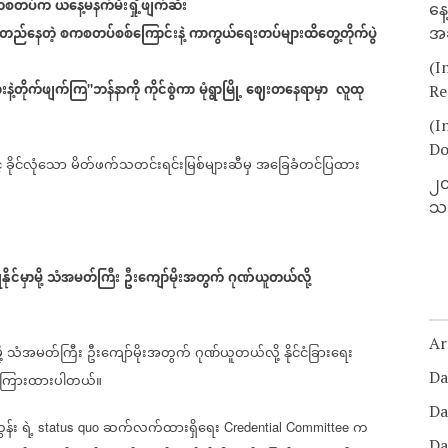
ကစတပ်က
ယနေ့မနက်မီးရှို့ဖျက်ဆီး
နေ
းတည်နေတဲ့
စကစတပ်စစ်ကြောင်းနဲ့
ကာကွယ်ရေးတပ်များထိတွေ့တိုက်ပွဲ
အခ
(I
နဲ့တိုက်ဖျက်ကြ
ဘန်နာကို
ကိုင်စွဲကာ
မုံရွာမြို့
ဈေးတနေရာမှာ
လူထု
"
Re
(I
Do
်
ခိုင်လုံသော
မိတ်ဖက်သတင်းရင်းမြစ်များဆီမှ
အခြေခံတင်ပြထား
၂၀
သတ
်မှာမို့
သံအမတ်ကြီး
ဦးကျော်မိုးအတွက်
ဂုဏ်ယူတယ်လို့
Ar
့
သံအမတ်ကြီး
ဦးကျော်မိုးအတွက်
ဂုဏ်ယူတယ်လို့
နိုင်ငံခြားရေး
Da
ောကြားထားပါတယ်။
Da
န်း
ရဲ့
ဆက်လက်ထားရှိရေး
က
status quo
Credential Committee
Da