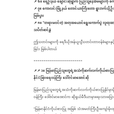
📌
၆။
ရေဦးနယ်
ချောင်းဆုံရွာက
ပြည်သူ့နေအိမ်များကို
စ
📌
၇။
ကောလင်းမြို့နယ်
တောင်ယာကြီးတော
ရွာဘက်သို့ဦ
ဖြစ်ပွား
📌
၈။
တရားမဝင်တဲ့
အတုအယောင်ရွေးကောက်ပွဲ
လူထုအား
"
သပိတ်ဆင်နွှဲ
ဤသတင်းများကို
ရေဒီယိုအန်ယူဂျီသတင်းတာဝန်ခံများနှင့
ခြင်း
ဖြစ်ပါတယ်
========================
📌
📌
၁။
မြန်မာပြည်သူတွေရဲ့အသံကိုဆက်လက်ကိုယ်စားပြုနိုင
နိုင်ငံခြားရေးဝန်ကြီး
ဒေါ်ဇင်မာအောင်ဆို
မြန်မာပြည်သူတွေရဲ့အသံကိုဆက်လက်ကိုယ်စားပြုနိုင်မှာမို
ဝန်ကြီး
ဒေါ်ဇင်မာအောင်က
ဆိုရှယ်မီဒီယာမှာရေးသားပြ
မြန်မာနိုင်ငံကိုယ်စားပြု
အဖြစ်
သံအမတ်ကြီးဦးကျော်မိုးထွ
"