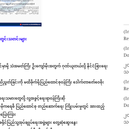
(I
Re
တွင်းသတင်းများ
(I
Do
၂၀
ှာမို့
သံအမတ်ကြီး
ဦးကျော်မိုးအတွက်
ဂုဏ်ယူတယ်လို့
နိုင်ငံခြားရေး
သတ
(I
ညီညွတ်ခြင်းကို
မထိခိုက်ဖို့ပြည်ထောင်စုဝန်ကြီး
ဒေါက်တာဇော်ဝေစိုး
Re
ရေးသမားတွေလို့
လူ့အခွင့်ရေးရာဝန်ကြီးဆို
(I
Do
မိုကရေစီ
ပြည်ထောင်စု
တည်ဆောက်ရေး
ကြိုးပမ်းမှုတွင်
အားထည့်
း
ပြောကြား
၂၀
သတ
ခရိုင်ပြည်သူ့အုပ်ချုပ်ရေးအဖွဲ့များ
တွေ့ဆုံဆွေးနွေး