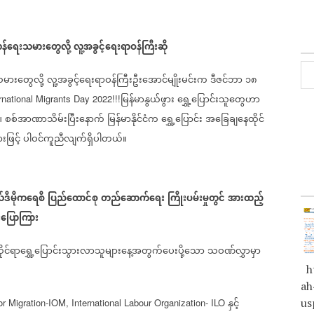
ှန်ရေးသမားတွေလို့
လူ့အခွင့်ရေးရာဝန်ကြီးဆို
မားတွေလို့
လူ့အခွင့်ရေးရာဝန်ကြီးဦးအောင်မျိုးမင်းက
ဒီဇင်ဘာ
၁၈
မြန်မာနွယ်ဖွား
ရွှေ့ပြောင်းသူတွေဟာ
ational Migrants Day 2022!!!
။
စစ်အာဏာသိမ်းပြီးနောက်
မြန်မာနိုင်ငံက
ရွှေ့ပြောင်း
အခြေချနေထိုင်
ဖြင့်
ပါဝင်ကူညီလျက်ရှိပါတယ်။
ဒီမိုကရေစီ
ပြည်ထောင်စု
တည်ဆောက်ရေး
ကြိုးပမ်းမှုတွင်
အားထည့်
း
ပြောကြား
ုင်ရာရွှေ့ပြောင်းသွားလာသူများနေ့အတွက်ပေးပို့သော
သဝဏ်လွှာမှာ
ht
ah
နှင့်
us
or Migration-IOM, International Labour Organization- ILO