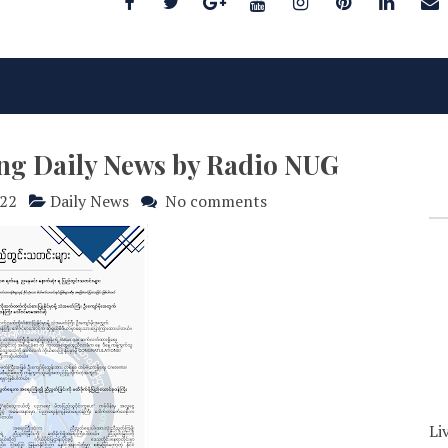
ing Daily News by Radio NUG
022
Daily News
No comments
Li