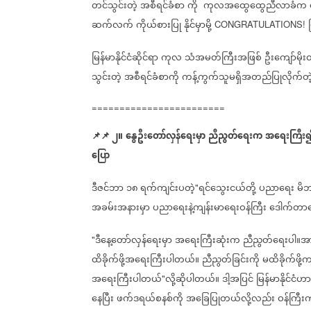
တင်သွင်းတဲ့
အစီရင်ခံစာ
ကို
ကုလအထွေထွေညီလာခံက
ဆက်လက်
ကိုယ်စားပြု
နိုင်မှာမို့
CONGRATULATIONS!
မြန်မာနိုင်ငံဆိုင်ရာ
ကုလ
သံအမတ်ကြီးအဖြစ်
ဦးကျော်မိုး
သွင်းတဲ့
အစီရင်ခံစာကို
ကန့်ကွက်သူမရှိအတည်ပြုလိုက်တ
========================
📌
📌
၂။
နွေဦးတော်လှန်ရေးမှာ
ညီညွတ်ရေးက
အရေးကြီး
ပြော
ဒီဇင်ဘာ
၁၈
ရက်ကျင်းပတဲ့
ရင်သွေးငယ်တို့
ပညာရေး
မိဘ
"
အခမ်းအနားမှာ
ပညာရေးနဲ့ကျန်းမာရေးဝန်ကြီး
ဒေါက်တာဇ
ဒီနေ့တော်လှန်ရေးမှာ
အရေးကြီးဆုံးက
ညီညွတ်ရေးပါ။အား
"
ထိခိုက်ဖို့အရေးကြီးပါတယ်။
ညီညွတ်ခြင်းကို
မထိခိုက်ဖို့
အရေးကြီးပါတယ်
လို့ဆိုပါတယ်။
ဒါ့အပြင်
မြန်မာနိုင်ငံဟာ
"
နေပြီး
ဖက်ဒရယ်စနစ်ကို
အခြေပြုတယ်လို့လည်း
ဝန်ကြီ