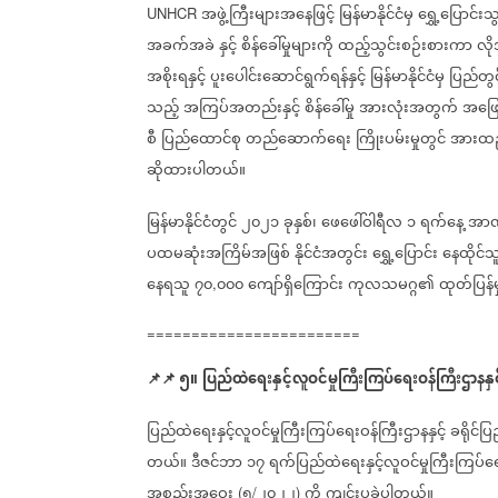
အဖွဲ့ကြီးများအနေဖြင့်
မြန်မာနိုင်ငံမှ
ရွှေ့ပြောင်း
UNHCR
အခက်အခဲ
နှင့်
စိန်ခေါ်မှုများကို
ထည့်သွင်းစဉ်းစားကာ
လိ
အစိုးရနှင့်
ပူးပေါင်းဆောင်ရွက်ရန်နှင့်
မြန်မာနိုင်ငံမှ
ပြည်တွင
သည့်
အကြပ်အတည်းနှင့်
စိန်ခေါ်မှု
အားလုံးအတွက်
အဖြေ
စီ
ပြည်ထောင်စု
တည်ဆောက်ရေး
ကြိုးပမ်းမှုတွင်
အားထည
ဆိုထားပါတယ်။
မြန်မာနိုင်ငံတွင်
၂၀၂၁
ခုနှစ်၊
ဖေဖေါ်ဝါရီလ
၁
ရက်နေ့
အာဏာ
ပထမဆုံးအကြိမ်အဖြစ်
နိုင်ငံအတွင်း
ရွှေ့ပြောင်း
နေထိုင်သ
နေရသူ
၇၀
၀၀၀
ကျော်ရှိကြောင်း
ကုလသမဂ္ဂ၏
ထုတ်ပြန်
,
========================
📌
📌
၅။
ပြည်ထဲရေးနှင့်လူဝင်မှုကြီးကြပ်ရေးဝန်ကြီးဌာနနှင
ပြည်ထဲရေးနှင့်လူဝင်မှုကြီးကြပ်ရေးဝန်ကြီးဌာနနှင့်
ခရိုင်ပြ
တယ်။
ဒီဇင်ဘာ
၁၇
ရက်ပြည်ထဲရေးနှင့်လူဝင်မှုကြီးကြပ်ရေ
အစည်းအဝေး
၅
၂၀၂၂
ကို
ကျင်းပခဲ့ပါတယ်။
(
/
)