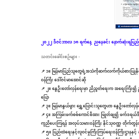
၂၀၂၂
ဒီဇင်ဘာလ
၁၈
ရက်နေ့
ညနေခင်း
နောက်ဆုံး
ရပြည်
သတင်းခေါင်းစဉ်များ
-
📌 ၁။
မြန်မာပြည်သူတွေရဲ့အသံကိုဆက်လက်ကိုယ်စားပြုနိုင်မ
ဝန်ကြီး
ဒေါ်ဇင်မာအောင်ဆို
📌
၂။
နွေဦးတော်လှန်ရေးမှာ
ညီညွတ်ရေးက
အရေးကြီး၍
ပြော
📌
၃။
မြန်မာနွယ်ဖွား
ရွှေ့ပြောင်းသူတွေဟာ
နွေဦးတော်လှန်
📌
၄။
အကြမ်းဖက်စစ်ကောင်စီအား
ဖြုတ်ချ၍
ဖက်ဒရယ်ဒီ
ကူညီပေးကြရန်
အလုပ်သမားဝန်ကြီး
နိုင်သုဝဏ္ဏ
တိုက်တွန်
📌
၅။
ပြည်ထဲရေးနှင့်လူဝင်မှုကြီးကြပ်ရေးဝန်ကြီးဌာနနှင့်