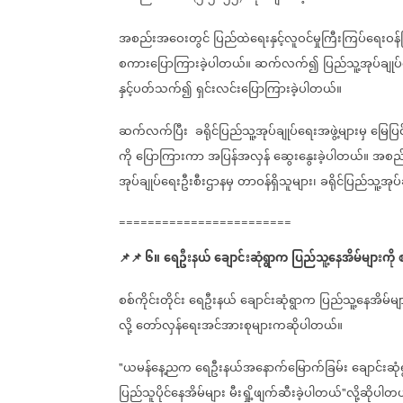
အစည်းအဝေးတွင်
ပြည်ထဲရေးနှင့်လူဝင်မှုကြီးကြပ်ရေးဝန်
စကားပြောကြားခဲ့ပါတယ်။
ဆက်လက်၍
ပြည်သူ့အုပ်ချုပ
နှင့်ပတ်သက်၍
ရှင်းလင်းပြောကြားခဲ့ပါတယ်။
ဆက်လက်ပြီး
ခရိုင်ပြည်သူ့အုပ်ချုပ်ရေးအဖွဲ့များမှ
မြေပြင
ကို
ပြောကြားကာ
အပြန်အလှန်
ဆွေးနွေးခဲ့ပါတယ်။
အစည်
အုပ်ချုပ်ရေးဦးစီးဌာနမှ
တာဝန်ရှိသူများ၊
ခရိုင်ပြည်သူ့အုပ်ခ
========================
📌
📌
၆။
ရေဦးနယ်
ချောင်းဆုံရွာက
ပြည်သူ့နေအိမ်များကို
စစ်ကိုင်းတိုင်း
ရေဦးနယ်
ချောင်းဆုံရွာက
ပြည်သူ့နေအိမ်မျ
လို့
တော်လှန်ရေးအင်အားစုများကဆိုပါတယ်။
ယမန်နေ့ညက
ရေဦးနယ်အနောက်မြောက်ခြမ်း
ချောင်းဆုံ
"
ပြည်သူပိုင်နေအိမ်များ
မီးရှို့ဖျက်ဆီးခဲ့ပါတယ်
လို့ဆိုပါတ
"