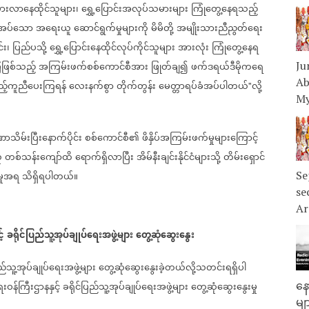
သွားလာနေထိုင်သူများ၊
ရွှေ့ပြောင်းအလုပ်သမားများ
ကြုံတွေ့နေရသည့်
ုအပ်သော
အရေးယူ
ဆောင်ရွက်မှုများကို
မိမိတို့
အမျိုးသားညီညွတ်ရေး
်း၊
ပြည်ပသို့
ရွှေ့ပြောင်းနေထိုင်လုပ်ကိုင်သူများ
အားလုံး
ကြုံတွေ့နေရ
ဖြစ်သည့်
အကြမ်းဖက်စစ်ကောင်စီအား
ဖြုတ်ချ၍
ဖက်ဒရယ်ဒီမိုကရေ
Ju
Ab
့်ကူညီပေးကြရန်
လေးနက်စွာ
တိုက်တွန်း
မေတ္တာရပ်ခံအပ်ပါတယ်
လို့
"
My
သိမ်းပြီးနောက်ပိုင်း
စစ်ကောင်စီ၏
ဖိနှိပ်အကြမ်းဖက်မှုများကြောင့်
ူ
တစ်သန်းကျော်ထိ
ရောက်ရှိလာပြီး
အိမ်နီးချင်းနိုင်ငံများသို့
တိမ်းရှောင်
မှုအရ
သိရှိရပါတယ်။
Se
se
Ar
့်
ခရိုင်ပြည်သူ့အုပ်ချုပ်ရေးအဖွဲ့များ
တွေ့ဆုံဆွေးနွေး
ည်သူ့အုပ်ချုပ်ရေးအဖွဲ့များ
တွေ့ဆုံဆွေးနွေးခဲ့တယ်လို့သတင်းရရှိပါ
နေ
းဝန်ကြီးဌာနနှင့်
ခရိုင်ပြည်သူ့အုပ်ချုပ်ရေးအဖွဲ့များ
တွေ့ဆုံဆွေးနွေးမှု
မျ