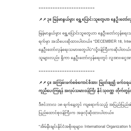
========================
📌
📌
၃။
မြန်မာနွယ်ဖွား
ရွှေ့ပြောင်းသူတွေဟာ
နွေဦးတော်လ
မြန်မာနွယ်ဖွား
ရွှေ့ပြောင်းသူတွေဟာ
နွေဦးတော်လှန်ရေးသ
ရက်မှာ
အသိပေးဆိုထားပါတယ်။
"DECEMBER 18, Intern
နွေဦးတော်လှန်ရေးသမားတွေပါပဲ
လို့ဝန်ကြီးကဆိုပါတယ်
"
သူများလည်း
ရှိကာ
နွေဦးတော်လှန်ရေးတွင်
လူအား၊ငွေအား
========================
📌
📌
၄။
အကြမ်းဖက်စစ်ကောင်စီအား
ဖြုတ်ချ၍
ဖက်ဒရယ်
ကူညီပေးကြရန်
အလုပ်သမားဝန်ကြီး
နိုင်သုဝဏ္ဏ
တိုက်တွန်
ဒီဇင်ဘာလ
၁၈
ရက်နေ့တွင်
ကျရောက်သည့်
အပြည်ပြည်ဆိ
ပြည်ထောင်စုဝန်ကြီးက
အခုလိုဆိုထားပါတယ်။
အိမ်နီးချင်းနိုင်ငံအစိုးရများ၊
"
International Organization f