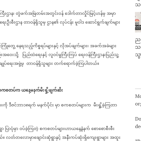
သမ
ကြီးဌာန၊
တွဲဖက်အမြဲတမ်းအတွင်းဝန်
ဒေါက်တာလှိုင်မြင့်ဟန်မှ
အမှာ
်ရေးဦးစီးဌာန
တာဝန်ရှိသူမှ
ဌာန၏
လုပ်ငန်း
မူဝါဒ
ဆောင်ရွက်ချက်များ
ညန
်ကြုံတွေ့
နေရသည့်ကိစ္စရပ်များနှင့်
လိုအပ်ချက်များ၊
အခက်အခဲများ
သတ
းအဝေးသို့
ပြည်ထဲရေးနှင့်
လူဝင်မှုကြီးကြပ်
ရေးဝန်ကြီးဌာန၊ပြည်သူ့
သွ
ျုပ်‌ရေးအဖွဲ့မှ
တာဝန်ရှိသူများ
တက်ရောက်ခဲ့ကြပါတယ်။
စကစတပ်က
ယနေ့မနက်မီးရှို့ဖျက်ဆီး
Mo
or
ားကို
ဒီဇင်ဘာ၁၈ရက်
မနက်ပိုင်း
မှာ
စကစတပ်များက
မီးရှို့ခဲ့ကြတာ
Do
de
ရွာ
ပြာပုံမှာ
ဝပ်ခဲ့ကြတဲ့
စကစတပ်များဟာယနေ့နံနက်
စောစောစီးစီး
ယ်။
လတ်တလောမှာချောင်းဆုံရွာနှင့်
အနီးကပ်ဆုံးရှိကျေးရွာများ
အထူး