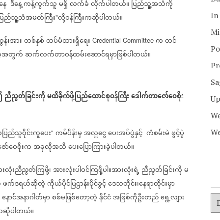
နေ
ဒီနေ့
ကန့်ကွက်သူ
မရှိ
လက်ခံ
လိုက်ပါတယ်။
ပြည်သူ့အသံကို
In
ပြည်သူ့သံအမတ်ကြီး
လို့ဝန်ကြီးကဆိုပါတယ်။
"
Mi
ထွန်းအား
တစ်နှစ်
ထပ်မံထားရှိရေး
က
တင်
Credential Committee
Po
ဲ့အတွက်
ဆက်လက်တာဝန်ထမ်းဆောင်ရမှာဖြစ်ပါတယ်။
Pr
Sa
၍
ညီညွတ်ခြင်းကို
မထိခိုက်ဖို့ပြည်ထောင်စုဝန်ကြီး
ဒေါက်တာဇော်ဝေစိုး
Up
We
ပြည်သူဝိုင်းကူပေး
ကမ်ပိန်းမှ
အလှူငွေ
ပေးအပ်ပွဲနှင့်
ကံစမ်းမဲ
ဖွင့်ပွဲ
We
"
ော်ဝေစိုးက
အခုလိုအသိ‌
ပေးပြောကြားခဲ့ပါတယ်။
လုံးညီညွတ်ကြဖို့၊
အားလုံးပါဝင်ကြဖို့ပါ။အားလုံးရဲ့
ညီညွတ်ခြင်းကို
မ
က
ဖက်ဒရယ်ဆိုတဲ့
ကိုယ်ပိုင်ပြဌာန်းပိုင်ခွင့်
ဒေသတိုင်း၊နေရာတိုင်းမှာ
နောင်အနာဂါတ်မှာ
စစ်မဖြစ်တော့တဲ့
နိုင်ငံ
အဖြစ်ကိုဦးတည်
ရွေ့လျား
းကဆိုပါတယ်။