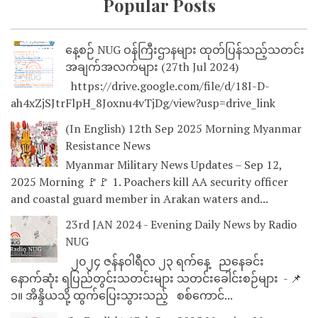
Popular Posts
နေ့စဉ် NUG ဝန်ကြီးဌာနများ ထုတ်ပြန်သည့်သတင်း
အချက်အလက်များ (27th Jul 2024)
https://drive.google.com/file/d/18I-D-
ah4xZjSJtrFlpH_8Joxnu4vTjDg/view?usp=drive_link
(In English) 12th Sep 2025 Morning Myanmar
Resistance News
Myanmar Military News Updates – Sep 12,
2025 Morning 🚩🚩 1. Poachers kill AA security officer
and coastal guard member in Arakan waters and...
23rd JAN 2024 - Evening Daily News by Radio
NUG
၂၀၂၄ ဇန်နဝါရီလ ၂၃ ရက်နေ့ ညနေခင်း
နောက်ဆုံး ရပြည်တွင်းသတင်းများ သတင်းခေါင်းစဉ်များ - 📌
၁။ အိန္ဒိယသို့ ထွက်ပြေးသွားသည့် စစ်ကောင်...