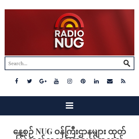
နေ့စဉ် NUG ဝန်ကြီးဌာနများ ထုတ်