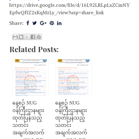
https://drive.google.com/file/d/16L92LRLpLxZCmNY
EpfwQfIZ2xKqMzLy_/view?usp=share_link
Share:
Related Posts:
နေ့စဉ် NUG
နေ့စဉ် NUG
ဝန်ကြီးဌာနများ
ဝန်ကြီးဌာနများ
ထုတ်ပြန်သည့်
ထုတ်ပြန်သည့်
သတင်း
သတင်း
အချက်အလက်
အချက်အလက်