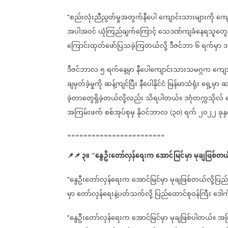
စည်းလုံးညီညွတ်မှုအတွက်နီပေါ
ကျောင်းသားများကို
ကျေ
"
အပါအဝင်
ယုံကြည်ချက်ကြောင့်
သေဒဏ်ကျခံနေရသူတွေန
ကြောင်းထုတ်ဖော်ပြသခဲ့ကြတယ်လို့
ဒီဇင်ဘာ
၆
ရက်မှာ
ဒ
ဒီဇင်ဘာလ
၅
ရက်နေ့မှာ
နီပေါကျောင်းသားသမဂ္ဂက
ကျေ
ချမှတ်ခဲ့မှုကို
ဆန့်ကျင်ပြီး
နီပေါနိုင်ငံ
မြန်မာသံရုံး
ရှေ့မှာ
ဆန
ခဲ့တာတွေရှိခဲ့တယ်လို့လည်း
သိရပါတယ်။
ဒဂုံတက္ကသိုလ်
အကြမ်းဖက်
စစ်အုပ်စုမှ
နိုဝင်ဘာလ
၃၀
ရက်
၂၀၂၂
ခုန
(
)
========================
📌
📌
၃။
နွေဦးတော်လှန်ရေးက
အောင်မြင်မှာ
မုချဖြစ်တယ်
“
နွေဦးတော်လှန်ရေးက
အောင်မြင်မှာ
မုချဖြစ်တယ်လို့ပြည
"
မှာ
တော်လှန်ရေးနဲ့ပတ်သက်လို့
ပြည်ထောင်စုဝန်ကြီး
ဒေါက
နွေဦးတော်လှန်ရေးက
အောင်မြင်မှာ
မုချဖြစ်ပါတယ်။
အက
"