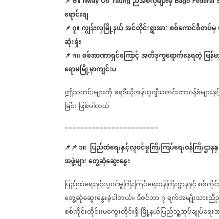
📌
၆။
ညီအစ်ကိုများမှ
Nway Oo Yaung
Bago Federal 
ရောင်းချ
📌
၇။
ကျွန်းလှမြို့နယ်
အင်တိုင်းရွာအား
စစ်ကောင်စီတပ်မှ
ဆုံးရှုံး
📌
၈။
စစ်အာဏာရှင်ကြောင့်
အတိဒုက္ခရောက်နေရတဲ့
မြန်
ရောမမြို့မှာကျင်းပ
ဤသတင်းများကို
ရေဒီယိုအန်ယူဂျီသတင်းတာဝန်ခံများနှင့
ခြင်း
ဖြစ်ပါတယ်
========================
📌
📌
၁။
ပြည်ထဲရေးနှင့်လူဝင်မှုကြီးကြပ်ရေးဝန်ကြီးဌာနနှင
အဖွဲ့များ
တွေ့ဆုံဆွေးနွေး
ပြည်ထဲရေးနှင့်လူဝင်မှုကြီးကြပ်ရေးဝန်ကြီးဌာနနှင့်
စစ်ကိုင်
တွေ့ဆုံဆွေးနွေးခဲ့ပါတယ်။
ဒီဇင်ဘာ
၇
ရက်အမျိုးသားညီည
စစ်ကိုင်းတိုင်း၊မကွေးတိုင်းရှိ
မြို့နယ်ပြည်သူ့အုပ်ချုပ်ရေး