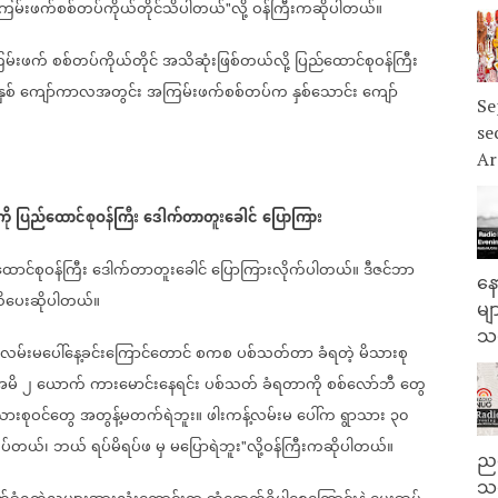
ြမ်းဖက်စစ်တပ်ကိုယ်တိုင်သိပါတယ်
လို့
ဝန်ကြီးကဆိုပါတယ်။
"
မ်းဖက်
စစ်တပ်ကိုယ်တိုင်
အသိဆုံးဖြစ်တယ်လို့
ပြည်ထောင်စုဝန်ကြီး
ှစ်
ကျော်ကာလအတွင်း
အကြမ်းဖက်စစ်တပ်က
နှစ်သောင်း
ကျော်
Se
se
Ar
ို
ပြည်ထောင်စုဝန်ကြီး
ဒေါက်တာတူးခေါင်
ပြောကြား
ောင်စုဝန်ကြီး
ဒေါက်တာတူးခေါင်
ပြောကြားလိုက်ပါတယ်။
ဒီဇင်ဘာ
နေ
ိပေးဆိုပါတယ်။
မျ
သမ
လမ်းမပေါ်နေ့ခင်းကြောင်တောင်
စကစ
ပစ်သတ်တာ
ခံရတဲ့
မိသားစု
မိ
၂
ယောက်
ကားမောင်းနေရင်း
ပစ်သတ်
ခံရတာကို
စစ်လော်ဘီ
တွေ
သားစုဝင်တွေ
အတွန့်မတက်ရဲဘူး။
ဖါးကန့်လမ်းမ
ပေါ်က
ရွာသား
၃၀
ုပ်တယ်၊
ဘယ်
ရပ်မိရပ်ဖ
မှ
မပြောရဲဘူး
လို့ဝန်ကြီးကဆိုပါတယ်။
"
ညန
သတ