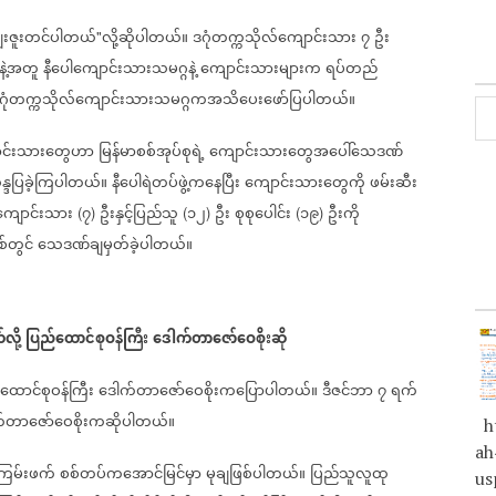
းဇူးတင်ပါတယ်
လို့ဆိုပါတယ်။
ဒဂုံတက္ကသိုလ်ကျောင်းသား
၇
ဦး
"
ဲ့အတူ
နီပေါကျောင်းသားသမဂ္ဂနဲ့
ကျောင်းသားများက
ရပ်တည်
ဂုံတက္ကသိုလ်ကျောင်းသားသမဂ္ဂကအသိပေးဖော်ပြပါတယ်။
ာင်းသားတွေဟာ
မြန်မာစစ်အုပ်စုရဲ့
ကျောင်းသားတွေအပေါ်သေဒဏ်
္ဒပြခဲ့ကြပါတယ်။
နီပေါရဲတပ်ဖွဲ့ကနေပြီး
ကျောင်းသားတွေကို
ဖမ်းဆီး
ကျောင်းသား
၇
ဦးနှင့်ပြည်သူ
၁၂
ဦး
စုစုပေါင်း
၁၉
ဦးကို
(
)
(
)
(
)
ှစ်တွင်
သေဒဏ်ချမှတ်ခဲ့ပါတယ်။
လို့
ပြည်ထောင်စုဝန်ကြီး
ဒေါက်တာဇော်ဝေစိုးဆို
်ထောင်စုဝန်ကြီး
ဒေါက်တာဇော်ဝေစိုးကပြောပါတယ်။
ဒီဇင်ဘာ
၇
ရက်
်တာဇော်ဝေစိုးကဆိုပါတယ်။
ht
ah
ြမ်းဖက်
စစ်တပ်ကအောင်မြင်မှာ
မုချဖြစ်ပါတယ်။
ပြည်သူလူထု
us