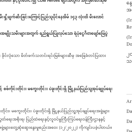
နှင့်ပူးပေါင်း၍
များအတွက်
အကြမ်းစားဆုမဲ
School
CDM Heroes
နေ
အခ
မီးရှို့ဖျက်ဆီးခြင်းကြောင့်ပြည်သူပိုင်နေအိမ်
၁၄၃
လုံးထိ
မီးလောင်
(I
Re
မာအမျိုးသမီးများအတွက်
ရည်ရွယ်ပြုလုပ်သော
ရံပုံငွေဂီတဖျော်ဖြေပွဲ
(I
Do
၂၀
်
ခိုင်လုံသော
မိတ်ဖက်သတင်းရင်းမြစ်များဆီမှ
အခြေခံတင်ပြထား
သတ
့်
စစ်ကိုင်းတိုင်း၊
မကွေးတိုင်း၊
ပဲခူးတိုင်းရှိ
မြို့နယ်ပြည်သူ့အုပ်ချုပ်ရေး
Ar
းတိုင်း၊
မကွေးတိုင်း၊
ပဲခူးတိုင်းရှိ
မြို့နယ်ပြည်သူ့အုပ်ချုပ်ရေးအဖွဲ့များ
Da
ွတ်
ရေးအစိုးရ၊
ပြည်ထဲရေးနှင့်လူဝင်မှုကြီးကြပ်ရေးဝန်ကြီးဌာနနှင့်
Da
အဖွဲ့များတွေ့ဆုံဆွေးနွေးမှုစည်းအဝေး
၁၂
၂၀၂၂
ကိုကျင်းပခဲ့ပါတယ်။
(
/
)
Da