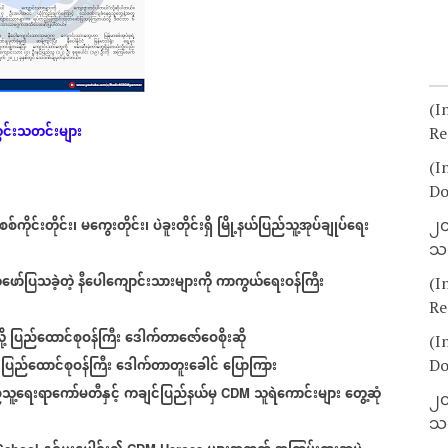
(I
ွင်းသတင်းများ
Re
(I
Do
စစ်ကိုင်းတိုင်း၊
မကွေးတိုင်း၊
ပဲခူးတိုင်းရှိ
မြို့နယ်ပြည်သူ့အုပ်ချုပ်ရေး
၂၀
သတ
ော်ပြသခဲ့တဲ့
နီပေါကျောင်းသားများကို
ကာကွယ်ရေးဝန်ကြီး
(I
Re
ု့
ပြည်ထောင်စုဝန်ကြီး
ဒေါက်တာဇော်ဝေစိုးဆို
(I
ပြည်ထောင်စုဝန်ကြီး
ဒေါက်တာတူးခေါင်
ပြောကြား
Do
သူ့ရေးရာကော်မတီနှင့်
ကချင်ပြည်နယ်မှ
သူရဲကောင်းများ
တွေ့ဆုံ
CDM
၂၀
သတ