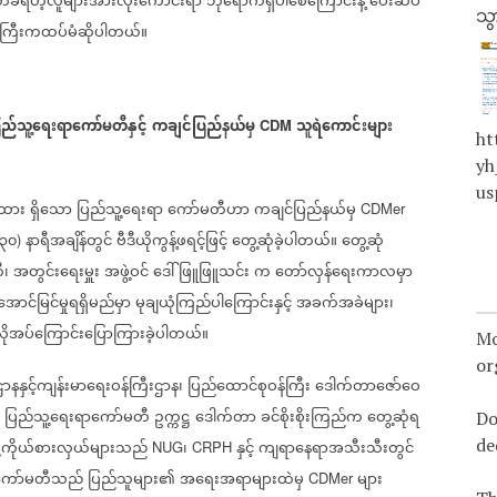
ံရတဲ့လူများအားလုံးကောင်းရာ
ဘုံရောက်ရှိပါစေကြောင်းနဲ့
ပေးဆပ်
သွ
်ကြီးကထပ်မံဆိုပါတယ်။
ြည်သူ့ရေးရာကော်မတီနှင့်
ကချင်ပြည်နယ်မှ
သူရဲကောင်းများ
CDM
ht
yh
us
်းထား
ရှိသော
ပြည်သူ့ရေးရာ
ကော်မတီဟာ
ကချင်ပြည်နယ်မှ
CDMer
၃၀
နာရီအချိန်တွင်
ဗီဒီယိုကွန့်ဖရင့်ဖြင့်
တွေ့ဆုံခဲ့ပါတယ်။
တွေ့ဆုံ
)
ီ၊
အတွင်းရေးမှူး
အဖွဲ့ဝင်
ဒေါ်ဖြူဖြူသင်း
က
တော်လှန်ရေးကာလမှာ
အောင်မြင်မှုရရှိမည်မှာ
မုချယုံကြည်ပါကြောင်းနှင့်
အခက်အခဲများ၊
ိုအပ်ကြောင်းပြောကြားခဲ့ပါတယ်။
Mo
or
နနှင့်ကျန်းမာရေးဝန်ကြီးဌာန၊
ပြည်ထောင်စုဝန်ကြီး
ဒေါက်တာဇော်ဝေ
ပြည်သူ့ရေးရာကော်မတီ
ဥက္ကဋ္ဌ
ဒေါက်တာ
ခင်စိုးစိုးကြည်က
တွေ့ဆုံရ
‌
Do
de
ို့ကိုယ်စားလှယ်များသည်
၊
နှင့်
ကျရာနေရာအသီးသီးတွင်
NUG
CRPH
ကော်မတီသည်
ပြည်သူများ၏
အရေးအရာများထဲမှ
များ
CDMer