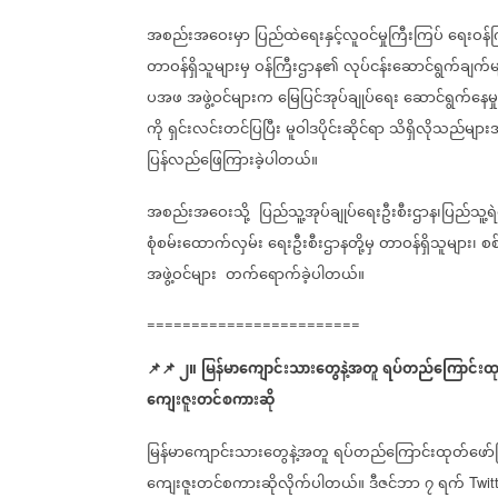
အစည်းအဝေးမှာ
ပြည်ထဲရေးနှင့်လူဝင်မှုကြီးကြပ်
ရေးဝန်က
တာဝန်ရှိသူများမှ
ဝန်ကြီးဌာန၏
လုပ်ငန်းဆောင်ရွက်ချက်မ
ပအဖ
အဖွဲ့ဝင်များက
မြေပြင်
အုပ်ချုပ်
ရေး
ဆောင်ရွက်
နေမှ
​
​
ကို
ရှင်းလင်းတင်ပြပြီး
မူဝါဒပိုင်းဆိုင်ရာ
သိရှိလိုသည်များ
ပြန်လည်ဖြေကြားခဲ့ပါတယ်။
အစည်းအဝေးသို့
ပြည်သူ့အုပ်ချုပ်ရေးဦးစီးဌာန၊ပြည်သူ့ရဲတ
စုံစမ်း‌ထောက်လှမ်း
ရေးဦးစီးဌာနတို့မှ
တာဝန်ရှိသူများ၊
စစ်
အဖွဲ့ဝင်များ
တက်ရောက်ခဲ့ပါတယ်။
========================
📌
📌
၂။
မြန်မာကျောင်းသားတွေနဲ့အတူ
ရပ်တည်ကြောင်းထုတ
ကျေးဇူးတင်စကားဆို
မြန်မာကျောင်းသားတွေနဲ့အတူ
ရပ်တည်ကြောင်းထုတ်ဖော်ပ
ကျေးဇူးတင်စကားဆိုလိုက်ပါတယ်။
ဒီဇင်ဘာ
၇
ရက်
Twit