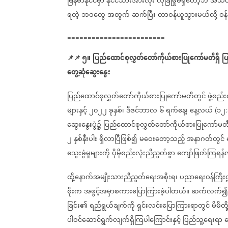
မြန်မာနိုင်ငံမှာ
နိုင်ငံသားအားလုံး
လုံခြုံမှုမရှိတော့ဘဲ
အသတ်ခ
ရတဲ့
ဘဝတွေ
အတွက်
ဆက်ပြီး
တာဝန်ယူသွားမယ်လို့
ဝန
========================
📌
📌
၅။
ပြည်ထောင်စုလွှတ်တော်ကိုယ်စားပြုကော်မတီရှိ
ပ
တွေ့ဆုံဆွေးနွေး
ပြည်ထောင်စုလွှတ်တော်ကိုယ်စားပြုကော်မတီတွင်
ဖွဲ့စည
များနှင့်
၂၀၂၂
ခုနှစ်၊
ဒီဇင်ဘာလ
၆
ရက်နေ့၊
နေ့လယ်
၁၂
(
:
ဆွေးနွေးပွဲ၌
ပြည်ထောင်စုလွှတ်တော်ကိုယ်စားပြုကော်မတ
၂
နှစ်နီးပါး
ရှိလာပြီဖြစ်၍
မဝေးတော့သည့်
အနာဂတ်တွင်
သွေးခွဲမှုများကို
ပိုမိုစည်းလုံးညီညွတ်စွာ
ကျော်ဖြတ်ကြရန်လ
ထို့နောက်အမျိုးသားညီညွတ်ရေးအစိုးရ၊
ပညာရေးဝန်ကြီးဌာ
စိုးက
အဖွင့်အမှာစကားပြောကြားခဲ့ပါတယ်။
ဆက်လက်၍
ခြင်း၏
ရည်ရွယ်ချက်ကို
ရှင်းလင်းပြောကြားရာတွင်
မိမိတ
ပါဝင်ဆောင်ရွက်လျက်ရှိကြပါကြောင်းနှင့်
ပြည်သူ့ရေးရာ