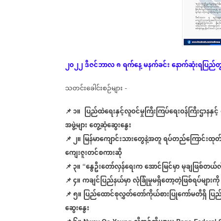
၂၀၂၂
ဒီဇင်ဘာလ
၈
ရက်နေ့
မနက်ခင်း
နောက်ဆုံး
ရပြည်တ
သတင်းခေါင်းစဉ်များ
-
📌 ၁။
ပြည်ထဲရေးနှင့်လူဝင်မှုကြီးကြပ်ရေးဝန်ကြီးဌာနနှင့်
အဖွဲ့များ
တွေ့ဆုံဆွေးနွေး
📌
၂။
မြန်မာကျောင်းသားတွေနဲ့အတူ
ရပ်တည်ကြောင်းထုတ်ဖ
ကျေးဇူးတင်စကားဆို
📌
၃။
နွေဦးတော်လှန်ရေးက
အောင်မြင်မှာ
မုချဖြစ်တယ်လိ
“
📌
၄။
ကချင်ပြည်နယ်မှာ
လုံခြုံမှုမရှိတော့တဲ့ဖြစ်ရပ်များကို
📌
၅။
ပြည်ထောင်စုလွှတ်တော်ကိုယ်စားပြုကော်မတီရှိ
ပြည်
ဆွေးနွေး