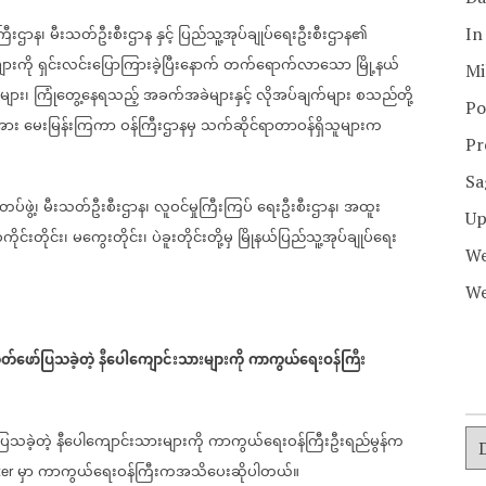
ြီးဌာန၊
မီးသတ်ဦးစီးဌာန
နှင့်
ပြည်သူ့အုပ်ချုပ်ရေးဦးစီးဌာန၏
In
ျားကို
ရှင်းလင်းပြောကြားခဲ့ပြီးနောက်
တက်ရောက်လာသော
မြို့နယ်
Mi
ုများ၊
ကြုံ
တွေ့
နေရသည့်
အခက်အခဲများနှင့်
လိုအပ်ချက်များ
စသည်တို့
Po
အား
မေးမြန်းကြကာ
ဝန်ကြီးဌာနမှ
သက်ဆိုင်ရာတာဝန်ရှိသူများက
Pr
Sa
ပ်ဖွဲ့၊
မီးသတ်ဦးစီးဌာန၊
လူဝင်မှုကြီးကြပ်
ရေးဦးစီးဌာန၊
အထူး
Up
ကိုင်းတိုင်း၊
မကွေးတိုင်း၊
ပဲခူးတိုင်းတို့မှ
မြိုနယ်ပြည်သူ့အုပ်ချုပ်‌ရေး
We
We
်ဖော်ပြသခဲ့တဲ့
နီပေါကျောင်းသားများကို
ကာကွယ်ရေးဝန်ကြီး
ြသခဲ့တဲ့
နီပေါကျောင်းသားများကို
ကာကွယ်ရေးဝန်ကြီးဦးရည်မွန်က
မှာ
ကာကွယ်ရေးဝန်ကြီးကအသိပေးဆိုပါတယ်။
ter