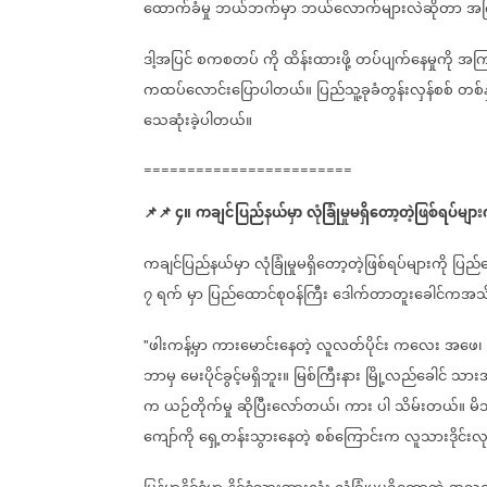
ထောက်ခံမှု
ဘယ်ဘက်မှာ
ဘယ်လောက်များလဲဆိုတာ
အက
ဒါ့အပြင်
စကစတပ်
ကို
ထိန်းထားဖို့
တပ်ပျက်နေမှုကို
အကြ
ကထပ်လောင်းပြောပါတယ်။
ပြည်သူ့ခုခံတွန်းလှန်စစ်
တစ်န
သေဆုံးခဲ့ပါတယ်။
========================
📌
📌
၄။
ကချင်ပြည်နယ်မှာ
လုံခြုံမှုမရှိတော့တဲ့ဖြစ်ရပ်များက
ကချင်ပြည်နယ်မှာ
လုံခြုံမှုမရှိတော့တဲ့ဖြစ်ရပ်များကို
ပြည်ထ
၇
ရက်
မှာ
ပြည်ထောင်စုဝန်ကြီး
ဒေါက်တာတူးခေါင်ကအသ
ဖါးကန့်မှာ
ကားမောင်းနေတဲ့
လူလတ်ပိုင်း
ကလေး
အဖေ၊
"
ဘာမှ
မေးပိုင်ခွင့်မရှိဘူး။
မြစ်ကြီးနား
မြို့လည်ခေါင်
သားအ
က
ယဉ်တိုက်မှု
ဆိုပြီးလော်တယ်၊
ကား
ပါ
သိမ်းတယ်။
မိ
ကျော်ကို
ရှေ့တန်းသွားနေတဲ့
စစ်ကြောင်းက
လူသားဒိုင်းလ