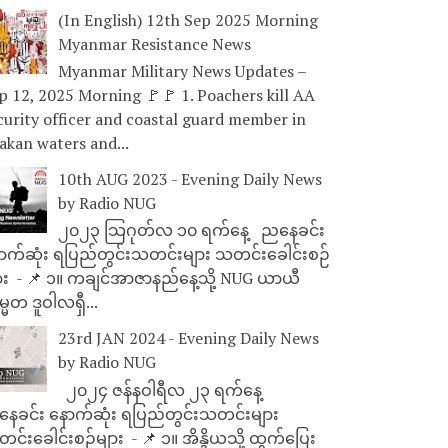
(In English) 12th Sep 2025 Morning
Myanmar Resistance News
Myanmar Military News Updates –
p 12, 2025 Morning 🚩🚩 1. Poachers kill AA
curity officer and coastal guard member in
akan waters and...
10th AUG 2023 - Evening Daily News
by Radio NUG
၂၀၂၃ သြဂုတ်လ ၁၀ ရက်နေ့ ညနေခင်း
ာက်ဆုံး ရပြည်တွင်းသတင်းများ သတင်းခေါင်းစဉ်
ား - 📌 ၁။ ကချင်အာဇာနည်နေ့သို့ NUG ယာယီ
္မတ ဒူဝါလရှီ...
23rd JAN 2024 - Evening Daily News
by Radio NUG
၂၀၂၄ ဇန်နဝါရီလ ၂၃ ရက်နေ့
ေခင်း နောက်ဆုံး ရပြည်တွင်းသတင်းများ
င်းခေါင်းစဉ်များ - 📌 ၁။ အိန္ဒိယသို့ ထွက်ပြေး