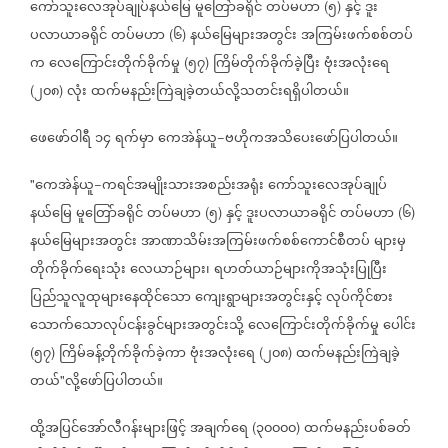
ကော်သူးလေအုပ်ချုပ်နယ်မြေ
မူတြော်ခရိုင်
တပ်မဟာ
၅
နှင့်
ဒူး
(
)
ပလာယာခရိုင်
တပ်မဟာ
၆
နယ်မြေများအတွင်း
အကြမ်းဖက်စစ်တပ်
(
)
က
လေကြောင်းတိုက်ခိုက်မှု
၅၇
ကြိမ်တိုက်ခိုက်ခဲ့ပြီး
ဗုံးအလုံးရေ
(
)
၂၀၈
လုံး
ထက်မနည်းကြဲချခဲ့တယ်လို့သတင်းရရှိပါတယ်။
(
)
ဖေဖော်ဝါရီ
၁၄
ရက်မှာ
ကေအဲန်ယူ
ဗဟိုကအသိပေးဖော်ပြပါတယ်။
−
ကေအဲန်ယူ
ကရင်အမျိုးသားအစည်းအရုံး
ကော်သူးလေအုပ်ချုပ်
"
−
နယ်မြေ
မူတြော်ခရိုင်
တပ်မဟာ
၅
နှင့်
ဒူးပလာယာခရိုင်
တပ်မဟာ
၆
(
)
(
)
နယ်မြေများအတွင်း
အာဏာသိမ်းအကြမ်းဖက်စစ်ကောင်စီတပ်
များမှ
တိုက်ခိုက်ရေးသုံး
လေယာဉ်များ၊
ရဟတ်ယာဉ်များကိုအသုံးပြုပြီး
ပြည်သူလူထုများနေထိုင်သော
ကျေးရွာများအတွင်းနှင့်
လုပ်ကိုင်စား
သောက်သောလုပ်ငန်းခွင်များအတွင်းသို့
လေကြောင်းတိုက်ခိုက်မှု
ပေါင်း
၅၇
ကြိမ်ခန့်တိုက်ခိုက်ခဲ့ကာ
ဗုံးအလုံးရေ
၂၀၈
ထက်မနည်းကြဲချခဲ့
(
)
(
)
တယ်
လို့ဖော်ပြပါတယ်။
"
ထို့အပြင်အော်လီဂန်းများဖြင့်
အချက်ရေ
၃၀၀၀၀
ထက်မနည်းပစ်ခတ်
(
)