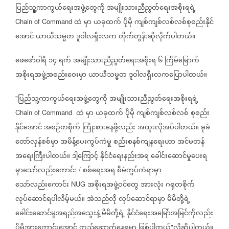
ပြည်သူ့ကာကွယ်ရေးအဖွဲ့တွေကို
အမျိုးသားညီညွတ်ရေးအစိုးရရဲ့
ထဲ
မှာ
ယခုထက်
ပိုမို
ကျစ်ကျစ်လစ်လစ်စုစည်းနိုင်
Chain of Command
အောင်
ယာယီသမ္မတ
ဒူဝါလရှီးလက
တိုက်တွန်းဆိုလိုက်ပါတယ်။
ဖေဖော်ဝါရီ
၁၄
ရက်
အမျိုးသားညီညွတ်ရေးအစိုးရ
၆
ကြိမ်မြောက်
အစိုးရအဖွဲ့အစည်းဝေးမှာ
ယာယီသမ္မတ
ဒူဝါလရှီးလကပြောပါတယ်။
ပြည်သူ့ကာကွယ်ရေးအဖွဲ့တွေကို
အမျိုးသားညီညွတ်ရေးအစိုးရရဲ့
"
ထဲ
မှာ
ယခုထက်
ပိုမို
ကျစ်ကျစ်လစ်လစ်
စုစည်း
Chain of Command
နိုင်အောင်
အစဉ်တစိုက်
ကြိုးစားနေဖို့လည်း
အထူးလိုအပ်ပါတယ်။
ခုခံ
တော်လှန်စစ်မှာ
အမိန့်ပေးကွပ်ကဲမှု
စည်းစနစ်ကျနရေးဟာ
အင်မတန်
အရေးကြီးပါတယ်။
ဒါ့ကြောင့်
နိုင်ငံရေးနည်းအရ
ခေါင်းဆောင်မှုပေးရ
မှာသော်လည်းကောင်း
စစ်ရေးအရ
စီမံကွပ်ကဲရာမှာ
/
သော်လည်းကောင်း
အစိုးရအဖွဲ့ဝင်တွေ
အားလုံး
ဂရုတစိုက်
NUG
လုပ်ဆောင်ရပါလိမ့်မယ်။
အဲသည်လို
လုပ်ဆောင်ရာမှာ
မိမိတို့ရဲ့
ခေါင်းဆောင်မှုအရည်အသွေးနဲ့
မိမိတို့ရဲ့
နိုင်ငံရေးအမြော်အမြင်ကိုလည်း
ပိုမိုအားကောင်းအောင်
တည်ဆောက်နေရမှာ
ဖြစ်ပါတယ်
လို့ဆိုပါတယ်။
"