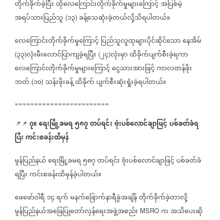
တိုက်ခိုက်ခဲ့ပြီး
ထိုလေကြောင်းတိုက်ခိုက်မှုများကြောင့်
အပြစ်မဲ့
အရပ်သားပြည်သူ
၁၃
ခန့်သေဆုံးခဲ့တယ်လို့သိရပါတယ်။
(
)
လေကြောင်းတိုက်ခိုက်မှုကြောင့်
ပြည်သူလူထုများပိုင်ဆိုင်သော
နေအိမ်
၃၃
လုံးမီးလောင်ပြာကျခဲ့ရပြီး
၂၄
လုံးမှာ
ထိခိုက်ပျက်စီးခဲ့ရကာ
(
)
(
)
လေကြောင်းတိုက်ခိုက်မှုများကြောင့်
ငွေသားအားဖြင့်
ကာလတန်ဖိုး
ဘတ်
၁၀
သန်းဖိုးခန့်
ထိခိုက်
ပျက်စီးဆုံးရှုံးခဲ့ရပါတယ်။
(
)
========================
၇။
ရေးမြို့ခမရ
၅၈၇
တပ်ရင်း
ဗုံးပစ်လောင်ချာဖြင့်
ပစ်ခတ်ခံရ
📌📌
ပြီး
ကင်းစခန်းထိမှန်
မွန်ပြည်နယ်
ရေးမြို့ခမရ
၅၈၇
တပ်ရင်း
ဗုံးပစ်လောင်ချာဖြင့်
ပစ်ခတ်ခံ
ရပြီး
ကင်းစခန်းထိမှန်ခဲ့ပါတယ်။
ဖေဖော်ဝါရီ
၁၄
ရက်
မနက်ခြောက်နာရီခွဲအချိန်
တိုက်ခိုက်ခဲ့တာလို့
မွန်ပြည်နယ်အခြေပြုတော်လှန်ရေးအဖွဲ့အစည်း
က
အသိပေးဆို
MSRO