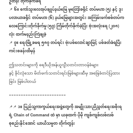
ဥ်တန်း
တိုက်ခိုက်ခံရ
၆။
ကော်သူးလေအုပ်ချုပ်နယ်မြေ
မူတြော်ခရိုင်
တပ်မဟာ
၅
နှင့်
ဒူး
📌
(
)
ပလာယာခရိုင်
တပ်မဟာ
၆
နယ်မြေများအတွင်း
အကြမ်းဖက်စစ်တပ်က
(
)
လေကြောင်းတိုက်ခိုက်မှု
၅၇
ကြိမ်တိုက်ခိုက်ခဲ့ပြီး
ဗုံးအလုံးရေ
၂၀၈
(
)
(
)
လုံး
ထက်မနည်းကြဲချခဲ့
၇။
ရေးမြို့ခမရ
၅၈၇
တပ်ရင်း
ဗုံးပစ်လောင်ချာဖြင့်
ပစ်ခတ်ခံရပြီး
📌
ကင်းစခန်းထိမှန်
ဤသတင်းများကို
ရေဒီယိုအန်ယူဂျီသတင်းတာဝန်ခံများ
နှင့်
ခိုင်လုံသော
မိတ်ဖက်သတင်းရင်းမြစ်များဆီမှ
အခြေခံတင်ပြထား
ခြင်း
ဖြစ်ပါတယ်
========================
၁။
ပြည်သူ့ကာကွယ်ရေးအဖွဲ့တွေကို
အမျိုးသားညီညွတ်ရေးအစိုးရ
📌📌
ရဲ့
ထဲ
မှာ
ယခုထက်
ပိုမို
ကျစ်ကျစ်လစ်လစ်
Chain of Command
စုစည်းနိုင်အောင်
ယာယီသမ္မတ
တိုက်တွန်း