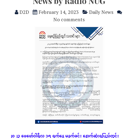
News by Radio NUG
D2D
February 14, 2023
Daily News
No comments
၂၀၂၃
ဖေဖော်ဝါရီလ
၁၅
ရက်နေ့
မနက်ခင်း
နောက်ဆုံး
ရပြည်တွင်း