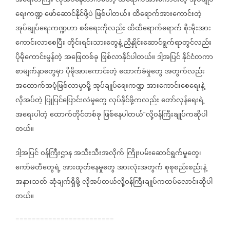
အရေးတကြီး
လိုအပ်နေတာကတော့
ထိရောက်အားကောင်းတဲ့
အုပ်ချုပ်
ရေးကဏ္ဍ
ဖော်ဆောင်နိုင်ဖို့ပဲ
ဖြစ်ပါတယ်။
ထိရောက်အားကောင်းတဲ့
အုပ်ချုပ်ရေးကဏ္ဍဟာ
စစ်ရေးကိုလည်း
ထိထိရောက်ရောက်
စိုးမိုးအား
ကောင်းလာစေပြီး
တိုင်းရင်းသားတွေနဲ့
ညှိနှိုင်းဆောင်ရွက်ရာတွင်လည်း
ပိုမိုကောင်းမွန်တဲ့
အဖြေတစ်ခု
ဖြစ်လာနိုင်ပါတယ်။
ဒါ့အပြင်
နိုင်ငံတကာ
စာမျက်နှာတွေမှာ
ပိုမိုအားကောင်းတဲ့
ထောက်ခံမှုတွေ
အတွက်လည်း
အထောက်အပံ့ဖြစ်လာမှာမို့
အုပ်ချုပ်ရေးကဏ္ဍ
အားကောင်းစေရေးနဲ့
လိုအပ်တဲ့
ပြုပြင်ပြောင်းလဲမှုတွေ
လုပ်နိုင်ဖို့ကလည်း
တော်လှန်ရေးရဲ့
အရေးပါတဲ့
ထောက်တိုင်တစ်ခု
ဖြစ်နေပါတယ်
လို့ဝန်ကြီးချုပ်ကဆိုပါ
"
တယ်။
ဒါ့အပြင်
ဝန်ကြီးဌာန
အသီးသီးအလိုက်
ကြိုးပမ်းဆောင်ရွက်မှုတွေ၊
ကော်မတီတွေရဲ့
အားထုတ်နေမှုတွေ
အားလုံးအတွက်
စုစုစည်းစည်းနဲ့
အနားသတ်
ဆုံချက်ရှိဖို့
လိုအပ်တယ်လို့ဝန်ကြီးချုပ်ကထပ်လောင်းဆိုပါ
တယ်။
========================