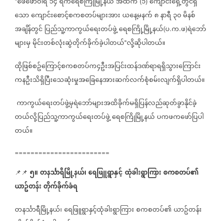
ဖေဖော်ဝါရီ
၁၄
ရက်ရေစကြိုမြို့နယ်
အထက
၁
ကျောင်းရှေ့တွင်ရှိ
"
(
)
သော
ကျောင်းစောင့်စကစတပ်များအား
ယနေ့မနက်
၈
နာရီ
၃၀
မိနစ်
အချိန်တွင်
ပြည်သူ့ကာကွယ်ရေးတပ်ဖွဲ့
ရေစကြို့မြို့နယ်
ပ
က
ဖ
ရဲဘော်
(
.
.
)
များမှ
မိုင်းတစ်လုံးဆွဲတိုက်ခိုက်ခဲ့ပါတယ်
လို့ဆိုပါတယ်။
"
ထိုဖြစ်စဥ်ကြောင့်စကစတပ်က၄ဦးအပြင်းထန်ဒဏ်ရာရရှိသွားကြောင်း
ကနဦးသိရှိပြီးသေဆုံးမှုအခြေနေအားဆက်လက်စုံစမ်းလျက်ရှိပါတယ်။
ကာကွယ်ရေးတပ်ဖွဲ့မှရဲဘော်များအထိခိုက်မရှိပြန်လည်ဆုတ်ခွာနိုင်ခဲ့
တယ်လို့ပြည်သူ့ကာကွယ်ရေးတပ်ဖွဲ့
ရေစကြိုမြို့နယ်
ပကဖကဖော်ပြပါ
တယ်။
========================
၅။
တနင်္သာရီမြို့နယ်၊
ရေဖြူရွာနှင့်
ထုံခါးရွာကြား
စကစတပ်၏
📌📌
ယာဥ်တန်း
တိုက်ခိုက်ခံရ
တနင်္သာရီမြို့နယ်၊
ရေဖြူရွာနှင့်ထုံခါးရွာကြား
စကစတပ်၏
ယာဥ်တန်း