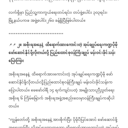
လက်ရှိမှာ
ပြည်သူ့ကာကွယ်ရေးတပ်ရင်း၊
တပ်ဖွဲ့ပေါင်း
၃၀၃ရင်း၊
မြို့နယ်ပကဖ
အဖွဲ့ပေါင်း၂၆၀
ခန့်ရှိပြီဖြစ်ပါတယ်။
========================
၂။
အစိုးရအနေနဲ့
ထိရောက်အားကောင်းတဲ့
အုပ်ချုပ်ရေးကဏ္ဍပိုမို
📌📌
ဖော်ဆောင်နိုင်ဖို့လိုတယ်လို့
ပြည်ထောင်စုဝန်ကြီးချုပ်
မန်းဝင်းခိုင်သန်း
ပြောကြား
အစိုးရအနေနဲ့
ထိရောက်အားကောင်းတဲ့
အုပ်ချုပ်ရေးကဏ္ဍပိုမို
ဖော်
ဆောင်နိုင်ဖို့လိုတယ်လို့ပြည်ထောင်စုဝန်ကြီးချုပ်
မန်းဝင်းခိုင်သန်းက
ပြောပါတယ်။
ဖေဖော်ဝါရီ
၁၄
ရက်ကျင်းပတဲ့
အမျိုးသားညီညွတ်ရေး
အစိုးရ
၆
ကြိမ်မြောက်
အစိုးရအဖွဲ့အစည်းဝေးမှာဝန်ကြီးချုပ်ကဆိုပါ
တယ်။
ကျွန်တော်တို့
အစိုးရအနေနဲ့
အားစိုက်ပြီး
ပိုမိုပီပြင်အောင်
ဖော်ဆောင်ဖို့
"