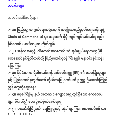
သတင်းများ
သတင်းခေါင်းစဉ်များ
-
၁။
ပြည်သူ့ကာကွယ်ရေးအဖွဲ့တွေကို
အမျိုးသားညီညွတ်ရေးအစိုးရရဲ့
📌
ထဲ
မှာ
ယခုထက်
ပိုမို
ကျစ်ကျစ်လစ်လစ်စုစည်း
Chain of Command
နိုင်အောင်
ယာယီသမ္မတ
တိုက်တွန်း
၂။
အစိုးရအနေနဲ့
ထိရောက်အားကောင်းတဲ့
အုပ်ချုပ်ရေးကဏ္ဍပိုမို
📌
ဖော်ဆောင်နိုင်ဖို့လိုတယ်လို့
ပြည်ထောင်စုဝန်ကြီးချုပ်
မန်းဝင်းခိုင်သန်း
ပြောကြား
၃။
နိုင်ငံတကာ
ရီပါဗလစ်ကန်
အင်စတီကျူ
၏
တာဝန်ရှိသူများ
📌
(IRI)
နှင့်
ပြည်ထောင်စုလွှတ်တော်
ကိုယ်စားပြုကော်မတီ
ဥက္ကဋ္ဌ
ဦးအောင်ကြည်
ညွန့်
တွေ့ဆုံဆွေးနွေး
၄။
ရေစကြိုမြို့နယ်
အထက
၁
ကျောင်းရှေ့တွင်ရှိသော
စကစတပ်
📌
(
)
များ
မိုင်းထိ၍
လေးဦးထိခိုက်ဒဏ်ရာရ
၅။
တနင်္သာရီမြို့နယ်၊
ရေဖြူရွာနှင့်
ထုံခါးရွာကြား
စကစတပ်၏
ယာ
📌