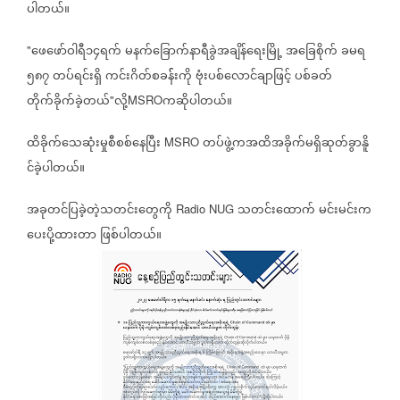
ပါတယ်။
ဖေဖော်ဝါရီ၁၄ရက်
မနက်ခြောက်နာရီခွဲအချိန်ရေးမြို့
အခြေစိုက်
ခမရ
"
၅၈၇
တပ်ရင်းရှိ
ကင်းဂိတ်စခန််းကို
ဗုံးပစ်လောင်ချာဖြင့်
ပစ်ခတ်
တိုက်ခိုက်ခဲ့တယ်
လို့
ကဆိုပါတယ်။
"
MSRO
ထိခိုက်သေဆုံးမှုစီစစ်နေပြီး
တပ်ဖွဲ့ကအထိအခိုက်မရှိဆုတ်ခွာနိူ
MSRO
င်ခဲ့ပါတယ်။
အခုတင်ပြခဲ့တဲ့သတင်းတွေကို
သတင်းထောက်
မင်းမင်းက
Radio NUG
ပေးပို့ထားတာ
ဖြစ်ပါတယ်။