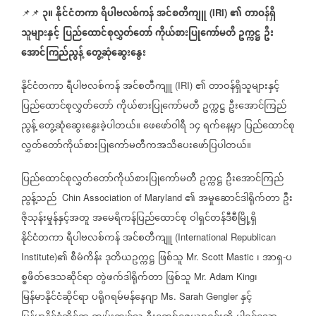
၃။
နိုင်ငံတကာ
ရီပါဗလစ်ကန်
အင်စတီကျူ
၏
တာဝန်ရှိ
📌📌
(IRI)
သူများနှင့်
ပြည်ထောင်စုလွှတ်တော်
ကိုယ်စားပြုကော်မတီ
ဥက္ကဋ္ဌ
ဦး
အောင်ကြည်ညွန့်
တွေ့ဆုံဆွေးနွေး
နိုင်ငံတကာ
ရီပါဗလစ်ကန်
အင်စတီကျူ
၏
တာဝန်ရှိသူများနှင့်
(IRI)
ပြည်ထောင်စုလွှတ်တော်
ကိုယ်စားပြုကော်မတီ
ဥက္ကဋ္ဌ
ဦးအောင်ကြည်
ညွန့်
တွေ့ဆုံဆွေးနွေးခဲ့ပါတယ်။
ဖေဖော်ဝါရီ
၁၄
ရက်နေ့မှာ
ပြည်ထောင်စု
လွှတ်တော်ကိုယ်စားပြုကော်မတီကအသိပေးဖော်ပြပါတယ်။
ပြည်ထောင်စုလွှတ်တော်ကိုယ်စားပြုကော်မတီ
ဥက္ကဋ္ဌ
ဦးအောင်ကြည်
ညွန့်သည်
၏
အမှုဆောင်ဒါရိုက်တာ
ဦး
Chin Association of Maryland
ဇိုသုန်းမှုန်နှင့်အတူ
အမေရိကန်ပြည်ထောင်စု
ဝါရှင်တန်ဒီစီမြို့ရှိ
နိုင်ငံတကာ
ရီပါဗလစ်ကန်
အင်စတီကျူ
(International Republican
၏
စီမံကိန်း
ဒုတိယဥက္ကဋ္ဌ
ဖြစ်သူ
၊
အာရှ
ပ
Institute)
Mr. Scott Mastic
-
စ္စဖိတ်ဒေသဆိုင်ရာ
တွဲဖက်ဒါရိုက်တာ
ဖြစ်သူ
၊
Mr. Adam King
မြန်မာနိုင်ငံဆိုင်ရာ
ပရိုဂရမ်မန်နေဂျာ
နှင့်
Ms. Sarah Gengler