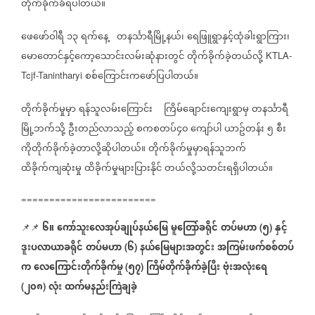
တိုက်ခိုက်ခံရပါတယ်။
ဖေဖော်ဝါရီ
၁၃
ရက်နေ့
တနင်္သာရီမြို့နယ်၊
ရေဖြူရွာနှင့်ထုံခါးရွာကြား၊
မောတောင်နှင့်ကော့သောင်းလမ်းဆုံနားတွင်
တိုက်ခိုက်ခဲ့တယ်လို့
KTLA-
စစ်ကြောင်းကဖော်ပြပါတယ်။
Tcjf-Tanintharyi
တိုက်ခိုက်မှုမှာ
ရန်သူလမ်းကြောင်း
ကြိမ်ချောင်းကျေးရွာမှ
တနင်္သာရီ
မြို့ဘက်သို့
ဦးတည်လာသည့်
စကစတပ်၄၀
ကျော်ပါ
ယာဥ်တန်း
၅
စီး
ကိုတိုက်ခိုက်ခဲ့တာလို့ဆိုပါတယ်။
တိုက်ခိုက်မှုမှာရန်သူဘက်
ထိခိုက်ကျဆုံးမှု
ထိခိုက်မှုများပြားနိုင်
တယ်လို့သတင်းရရှိပါတယ်။
========================
၆။
ကော်သူးလေအုပ်ချုပ်နယ်မြေ
မူတြော်ခရိုင်
တပ်မဟာ
၅
နှင့်
📌📌
(
)
ဒူးပလာယာခရိုင်
တပ်မဟာ
၆
နယ်မြေများအတွင်း
အကြမ်းဖက်စစ်တပ်
(
)
က
လေကြောင်းတိုက်ခိုက်မှု
၅၇
ကြိမ်တိုက်ခိုက်ခဲ့ပြီး
ဗုံးအလုံးရေ
(
)
၂၀၈
လုံး
ထက်မနည်းကြဲချခဲ့
(
)