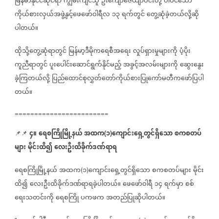
မြန်မာနိုင်ငံဆိုင်ရာ
ကျွမ်းကျင်သူ
ဦးကျော်ဇေယျာဝင်းတို့
ပါဝင်သော
ကိုယ်စားလှယ်အဖွဲ့နှင့်ဖေဖော်ဝါရီလ
၁၃
ရက်တွင်
တွေ့ဆုံခဲ့တယ်လို့ဆို
ပါတယ်။
ထိုသို့တွေ့ဆုံရာတွင်
မြန်မာ့ဒီမိုကရေစီအရေး
လှုပ်ရှားမှုများကို
ပံ့ပိုး
ကူညီရာတွင်
ပူးပေါင်းဆောင်ရွက်နိုင်မည့်
အခွင့်အလမ်းများကို
ဆွေးနွေး
ခဲ့ကြတယ်လို့
ပြည်ထောင်စုလွှတ်တော်ကိုယ်စားပြုကော်မတီကဖော်ပြပါ
တယ်။
========================
၄။
ရေစကြိုမြို့နယ်
အထက
၁
ကျောင်းရှေ့တွင်ရှိသော
စကစတပ်
📌📌
(
)
များ
မိုင်းထိ၍
လေးဦးထိခိုက်ဒဏ်ရာရ
ရေစကြိုမြို့နယ်
အထက
၁
ကျောင်းရှေ့တွင်ရှိသော
စကစတပ်များ
မိုင်း
(
)
ထိ၍
လေးဦးထိခိုက်ဒဏ်ရာရခဲ့ပါတယ်။
ဖေဖော်ဝါရီ
၁၄
ရက်မှာ
စစ်
ရေးသတင်းကို
ရေစကြို
ပကဖက
အတည်ပြုဆိုပါတယ်။