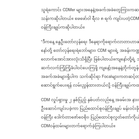
သူရဲကောင်း
များအနေနဲ့အခက်အခဲတွေကြားကဆက်လက
CDMer
သန်းကဆိုပါတယ်။
ဖေဖော်ဝါ
ရီလ
၈
ရက်
ကျင်းပတဲ့
CD
ဝန်ကြီးချုပ်ကဆိုပါတယ်။
ဒီကနေ့
နွေဦးတော်လှန်ရေး
ဒီနေရာကိုရောက်လာတာဟာဆိ
"
နော်တို့
တော်လှန်ရေးရဲဘော်များ၊
များရဲ့
အခန်းကဏ
CDM
လောက်အောင်အားလုံးသိရှိပြီး
ဖြစ်ပါတယ်။ကျနော်တို့ရဲ့
သ
ဆက်လက်ကြံ့ကြံ့ခံပါဝင်ပေးကြဖို့
ကျနော့်အနေနဲ့တိုက်တွန
အခက်အခဲများရှိပါက
သက်ဆိုင်ရာ
များကတဆင့်တက်
Focal
ဆောင်ရွက်ပေးရန်
လမ်းညွှန်ထားတယ်လို့
ဝန်ကြီးချုပ်က
လှုပ်ရှားမှု
၂
နှစ်ပြည့်
နှစ်ပတ်လည်နေ့
အခမ်းအ
နားက
CDM
ဦးဆောင်ကျင်းပခဲ့ကာ
ပြည်ထောင်စုဝန်ကြီးချုပ်
မန်းဝင်းခ
ဝန်ကြီး
ဒေါက်တာဇော်ဝေစိုး၊
ပြည်ထောင်စုလွှတ်တော်ကိုယ
ဝန်ထမ်းများတက်ရောက်ခဲ့ကြပါတယ်။
CDM