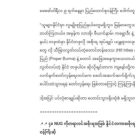
ဖေဖော်ဝါရီလ
၉
ရက်‌နေ့မှာ
ပြည်ထောင်စုဝန်ကြီး
ဒေါက်တူ
သူများနိုင်ငံမှာ
လူမျိုးစုပြည်နယ်
တွေမရှိဘူး၊
မြန်မာတွေ
"
တတ်ကြတယ်။
အမှန်က
လာအို၊
ဗီယက်နာမ်၊
က
မ္ဘောဒီး
နဲ့
နယ်
တခုထဲမှာ
နိုင်ငံတခုလို
အစိုးရ
အုပ်ချုပ်
ယန္တရားတခု
)
တွေ
လို
သီခြားလွတ်လပ်တဲ့တောင်တန်း
ဒေသ
​
(Hill tribes
ပြည်
နဲ့
တောင်
အ
ခြေအ
နေကွာ
သေးတယ်
(Proper Burma)
​
လွတ်လပ်တဲ့
နိုင်ငံ
တခုပါပဲ။
ဆိုလိုချင်တာက
ကျ
နော်တို့က
လက်နက်
တော်လှန်
ရေးတင်မက
ခေတ်အဆက်ဆက်ရိုက်သွင်
​
ပေါင်းထဲသွားရမဲ့
တော်လှန်
ရေး
ဖြစ်တာ
ကြောင့်
ကြန့်ကြာန
​
ဒါ့အပြင်
ပင်လုံစာချုပ်ဆိုတာ
ဟောင်းသွားရိုးထုံစံ
မရှိဘူးလိ
========================
၄။
ကိုတရားဝင်အစိုးရအဖြစ်
နိူင်ငံတကာအစိုးရ
📌📌
NUG
ဝန်ကြီးဆို