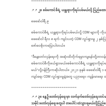
========================
၂။
စစ်ကောင်စီရဲ့
ယန္တရားကိုရပ်ပစ်မယ်လို့
ပြည်ထောင
📌📌
ဖေဖော်ဝါရီ
၉
စစ်ကောင်စီရဲ့
ယန္တရားကိုရပ်ပစ်မယ်လို့
များကို
ကို
CDM
ဖေဖော်ဝါ
ရီလ
၈
ရက်
ကျင်းပတဲ့
လှုပ်ရှားမှု
၂
နှစ်ပြ
CDM
ဇော်ဝေစိုးကပြောပါတယ်။
ဒီနေ့တော်လှန်ရေးကို
အဆုံးထိတိုက်ရမှာကျနော်တို့တာဝန်
"
စစ်ကောင်စီကိုဖယ်ရှားမယ်။စစ်ကောင်စီရဲ့
ယန္တရားကိုရပ်
မယ်
လို့ဝန်ကြီးကဆိုပါတယ်။
၂၀၂၁
ခုနှစ်
ဖေဖော်ဝါရီ
၁
"
ကျင်ရေး
လှုပ်ရှားမှုနဲ့အတူ
ပညာရေး၊
ကျန်းမာရေး
ဝ
CDM
========================
၃။
နွေဦးတော်လှန်
ရေးမှာ
လက်နက်
တော်လှန်
ရေးတင်
📌📌
သမိုင်း
တော်လှန်
ရေး
တွေပါ
တ
ပေါင်းထဲသွားရမယ်လို့ပြည်ထ