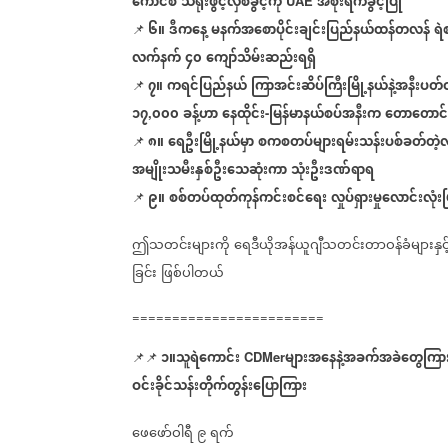
ကောင်စီ
သံရုံးဖွင့်လှစ်ခွင့်ကို
အစိုးရကခွင့်ပြု
UAE
၆။
ဒီကနေ့
မနက်အစောပိုင်းချင်းပြည်နယ်ထန်တလန်
ရဲ
📌
လက်နက်
၄၀
ကျော်သိမ်းဆည်းရရှိ
၇။
ကရင်ပြည်နယ်
ကြာအင်းဆိပ်ကြီးမြို့နယ်နဲ့အနီးပတ
📌
၁၇
၀၀၀
ခန့်ဟာ
နေထိုင်း
မြန်မာနယ်စပ်အနီးက
တောတောင်
,
-
၈။
ရေဦးမြို့နယ်မှာ
စကစတပ်များရမ်းသန်းပစ်ခတ်တဲ့လ
📌
အမျိုးသမီးနှစ်ဦးသေဆုံးကာ
သုံးဦးဒဏ်ရာရ
၉။
စစ်တပ်ထုတ်ကုန်ကင်းစင်ရေး
လှုပ်ရှားမှုလောင်းလုံး
📌
ဤသတင်းများကို
ရေဒီယိုအန်ယူဂျီသတင်းတာဝန်ခံများနှင့
ခြင်း
ဖြစ်ပါတယ်
========================
၁။သူရဲကောင်း
များအနေနဲ့အခက်အခဲတွေကြား
📌📌
CDMer
ဝင်းခိုင်သန်းတိုက်တွန်းပြောကြား
ဖေဖော်ဝါရီ
၉
ရက်