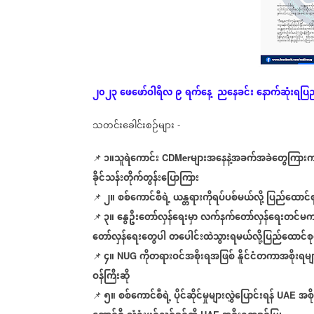
၂၀၂၃
ဖေဖော်ဝါရီလ
၉
ရက်နေ့
ညနေခင်း
နောက်ဆုံး
ရပြည
သတင်းခေါင်းစဉ်များ
-
၁။သူရဲကောင်း
များအနေနဲ့အခက်အခဲတွေကြားကဆ
📌
CDMer
ခိုင်သန်းတိုက်တွန်းပြောကြား
၂။
စစ်ကောင်စီရဲ့
ယန္တရားကိုရပ်ပစ်မယ်လို့
ပြည်ထောင်စု
📌
၃။
နွေဦးတော်လှန်
ရေးမှာ
လက်နက်
တော်လှန်
ရေးတင်မ
📌
တော်လှန်
ရေး
တွေပါ
တ
ပေါင်းထဲသွားရမယ်လို့ပြည်ထောင်စု
၄။
ကိုတရားဝင်အစိုးရအဖြစ်
နိူင်ငံတကာအစိုးရမျ
📌
NUG
ဝန်ကြီးဆို
၅။
စစ်ကောင်စီရဲ့
ပိုင်ဆိုင်မှုများလွှဲပြောင်းရန်
အစို
📌
UAE