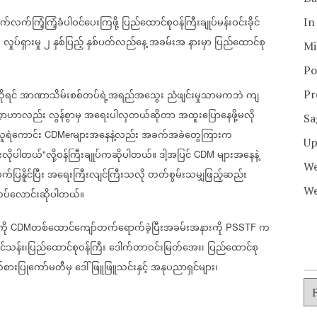
်ကြံ့ကြံ့ခံပါဝင်ပေးကြဖို့
ပြည်ထောင်စုဝန်ကြီးချုပ်မန်းဝင်းခိုင်
In
လှုပ်ရှားမှု
၂
နှစ်ပြည့်
နှစ်ပတ်လည်နေ့
အခမ်းအ
နားမှာ
ပြည်ထောင်စု
M
Mi
Po
ုရင်
အာဏာသိမ်းစစ်တပ်ရဲ့အရည်အသွေး
ညံဖျင်းမှုသာမကဘဲ
ကျ
Pr
္ဍာဟာလည်း
လွန်စွာမှ
အရေးပါလှတယ်ဆိုတာ
အထူးပြောနေဖို့မလို
Sa
ူရဲကောင်း
များအနေနဲ့လည်း
အခက်အခဲတွေကြားက
CDMer
Up
်းလိုပါတယ်
လို့ဝန်ကြီးချုပ်ကဆိုပါတယ်။
ဒါ့အပြင်
များအနေနဲ့
"
CDM
We
ပြနိူင်ပြီး
အရေးကြီးလျင်ကြီးသလို
တတ်စွမ်းသမျှဖြည့်ဆည်း
We
ထပ်လောင်းဆိုပါတယ်။
ို
တစ်ထောင်ကျော်တက်ရောက်ခဲ့ပြီးအခမ်းအနားကို
က
CDM
PSSTF
ိုင်သန်း၊ပြည်ထောင်စုဝန်ကြီး
ဒေါက်တာဝင်းမြတ်အေး၊
ပြည်ထောင်စု
်စားပြုကော်မတီမှ
ဒေါ်ဖြူဖြူသင်းနှင့်
အနုပညာရှင်များ၊