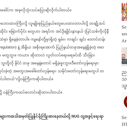
းခေါင်က
အခုလိုသုံးသပ်ပြောဆိုလိုက်ပါတယ်။
သ
ဘောထားကြီးလို့
လူမျိုးစုပြည်နယ်
တွေ
ပေးထားတာပါလို့
တချို့
ထင်
Se
ထိုင်း
မြောက်ပိုင်း
တွေဟာ
အရင််က
အင်ဒိုချိုင်းနားနယ်
ပြင်သစ်ကိုလိုနီ
​
​
(
se
ထဲမှာ
ရှိ
နေခဲ့တာပါ။
ကျ
နော်တို့မှာရှိတဲ့
ရှမ်း
၊
ကချင်၊
ချင်း
တောင်တန်း
​
​
Ar
နဲ့
အိန္ဒိယ
အစိုးရ
အောက်
ပြည်နယ်တခုအ
နေနဲ့ရှိခဲ့တဲ့
ဗမာ
 regulation)
၊
မတူဘူး။
ကယား
ဆိုတာလဲ
လွတ်လပ်
ရေးမရခင်ထိ
သီးခြား
သူတို့လို
နိုင်ငံ
တခု
အ
နေနဲ့
တောင်
မရှိခဲ့ဖူးဘူး။ဒီတော်လှန်
ရေးမှာ
းခဲ့တဲ့
အ
တွေးအ
ခေါ်
တော်လှန်
ရေး၊
သမိုင်း
တော်လှန်
ရေး
တွေပါ
တ
ညန
ိုင်ပါတယ်
လို့ဝန်ကြီးကဆိုပါတယ်။
သတ
"
သွ
ု့
ဝန်ကြီးကထပ်လောင်းဆိုထားပါတယ်။
များကအသိအမှတ်ပြုနိူင်ဖို့ကြိုးစားနေတယ်လို့
လူ့အခွင့်ရေးရာ
NUG
Se
IF