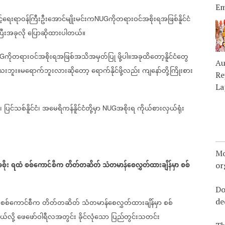
Em
င့်ရေးရာဝန်ကြီးဦးအောင်မျိုးမင်းက
ကိုတရားဝင်အစိုးရအဖြစ်နိူင်ငံ
NUG
ြီးအခုလို
ပြောဆိုထားပါတယ်။
ကိုတရားဝင်အစိုးရအဖြစ်အသိအမှတ်ပြု
ဖို့ပါ။အခုထိတော့နိူင်ငံတွေ
G
Au
သေးဘူး။မရောက်ဘူးလားဆိုတော့
ရောက်နိုင်ဖို့လည်း
ကျနော်တို့ကြိုးစား
Re
La
၊
ပြင်သစ်နိူင်ငံ၊
အမေရိကန်နိူင်ငံတို့မှာ
အစိုးရ
ကိုယ်စားလှယ်ရုံး
NUG
Mo
စိုး
ရထံ
စစ်ကောင်စီက
တိတ်တဆိတ်
သံတမာန်စေလွှတ်ထားချိန်မှာ
စစ်
or
Do
de
စစ်ကောင်စီက
တိတ်တဆိတ်
သံတမာန်စေလွှတ်ထားချိန်မှာ
စစ်
ယ်လို့
ဖေဖော်ဝါရီလအတွင်း
ခိုင်လုံသော
ပြည်တွင်းသတင်း