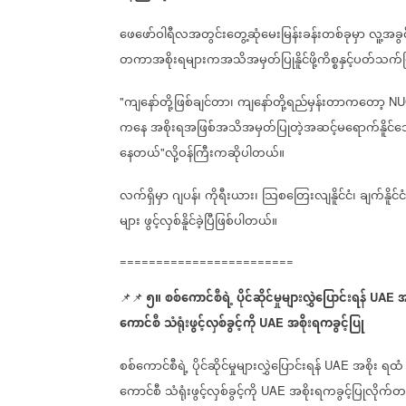
ဖေဖော်ဝါရီလအတွင်းတွေ့ဆုံမေးမြန်းခန်းတစ်ခုမှာ
လူ့အခွ
တကာအစိုးရများကအသိအမှတ်ပြုနိူင်ဖို့ကိစ္စနှင့်ပတ်သက်ပ
ကျနော်တို့ဖြစ်ချင်တာ၊
ကျနော်တို့ရည်မှန်းတာကတော့
"
NU
ကနေ
အစိုးရအဖြစ်အသိအမှတ်ပြုတဲ့အဆင့်မရောက်နိူင်
နေတယ်
လို့ဝန်ကြီးကဆိုပါတယ်။
"
လက်ရှိမှာ
ဂျပန်၊
ကိုရီးယား၊
သြစတြေးလျနိူင်ငံ၊
ချက်နိူင်ငံ
များ
ဖွင့်လှစ်နိူင်ခဲ့ပြီဖြစ်ပါတယ်။
========================
၅။
စစ်ကောင်စီရဲ့
ပိုင်ဆိုင်မှုများလွှဲပြောင်းရန်
အ
📌📌
UAE
ကောင်စီ
သံရုံးဖွင့်လှစ်ခွင့်ကို
အစိုးရကခွင့်ပြု
UAE
စစ်ကောင်စီရဲ့
ပိုင်ဆိုင်မှုများလွှဲပြောင်းရန်
အစိုး
ရထံ
UAE
ကောင်စီ
သံရုံးဖွင့်လှစ်ခွင့်ကို
အစိုးရကခွင့်ပြုလိုက်တ
UAE