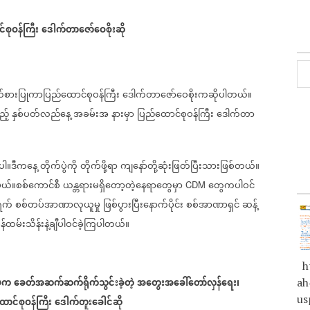
်စုဝန်ကြီး
ဒေါက်တာဇော်ဝေစိုးဆို
ယ်စားပြုကာပြည်ထောင်စုဝန်ကြီး
ဒေါက်တာဇော်ဝေစိုးကဆိုပါတယ်။
ည့်
နှစ်ပတ်လည်နေ့
အခမ်းအ
နားမှာ
ပြည်ထောင်စုဝန်ကြီး
ဒေါက်တာ
ပါ။ဒီကနေ့
တိုက်ပွဲကို
တိုက်ဖို့ရာ
ကျနော်တို့ဆုံးဖြတ်ပြီးသားဖြစ်တယ်။
မယ်။စစ်ကောင်စီ
ယန္တရားမရှိတော့တဲ့နေရာတွေမှာ
တွေကပါဝင်
CDM
ရက်
စစ်တပ်အာဏာလုယူမှု
ဖြစ်ပွားပြီးနောက်ပိုင်း
စစ်အာဏာရှင်
ဆန့်
န်ထမ်းသိန်းနဲ့ချီပါဝင်ခဲ့ကြပါတယ်။
ht
မက
ခေတ်အဆက်ဆက်ရိုက်သွင်းခဲ့တဲ့
အ
တွေးအ
ခေါ်
တော်လှန်
ရေး၊
ah
​
us
ောင်စုဝန်ကြီး
ဒေါက်တူးခေါင်ဆို