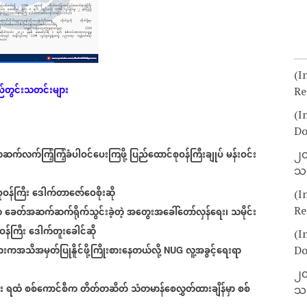
(I
်တွင်းသတင်းများ
Re
(I
Do
က်လက်ကြံ့ကြံ့ခံပါဝင်ပေးကြဖို့
ပြည်ထောင်စုဝန်ကြီးချုပ်
မန်းဝင်း
၂၀
သတ
ဝန်ကြီး
ဒေါက်တာဇော်ဝေစိုးဆို
(I
Re
က
ခေတ်အဆက်ဆက်ရိုက်သွင်းခဲ့တဲ့
အ
တွေးအ
ခေါ်
တော်လှန်
ရေး၊
သမိုင်း
​
ဝန်ကြီး
ဒေါက်တူးခေါင်ဆို
(I
ားကအသိအမှတ်ပြုနိူင်ဖို့ကြိုးစားနေတယ်လို့
လူ့အခွင့်ရေးရာ
Do
NUG
၂၀
း
ရထံ
စစ်ကောင်စီက
တိတ်တဆိတ်
သံတမာန်စေလွှတ်ထားချိန်မှာ
စစ်
သတ