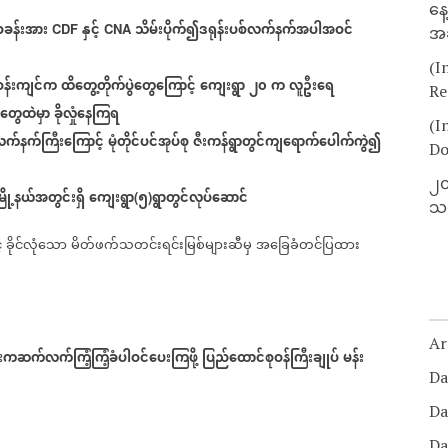
နေ
စခန်းအား
နှင့်
သိမ်းပိုက်၍ဒရုန်းပစ်လက်နက်အပါအဝင်
CDF
CNA
အခ
(I
်ဝန်းကျင်က
ထိတွေ့တိုက်ပွဲတွေကြောင့်
ကျေးရွာ
၂၀
က
လူဦးရေ
Re
တွေထဲမှာ
ခိုလှုံနေကြရ
(I
က်နက်ကြီးကြောင့်
မုံတိုင်ပင်အုပ်စု
ဇီးကန်ရွာတွင်ကျရောက်ပေါက်ကွဲ၍
Do
၂၀
မြို့နယ်အတွင်းရှိ
ကျေးရွာ
၅
ရွာတွင်လုပ်ဆောင်
(
)
သတ
်
ခိုင်လုံသော
မိတ်ဖက်သတင်းရင်းမြစ်များဆီမှ
အခြေခံတင်ပြထား
Ar
ကဆက်လက်ကြံ့ကြံ့ခံပါဝင်ပေးကြဖို့
ပြည်ထောင်စုဝန်ကြီးချုပ်
မန်း
Da
Da
Da