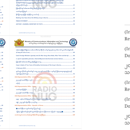
(I
Re
(I
Do
၂၀
သတ
(I
Re
(I
Do
၂၀
သတ