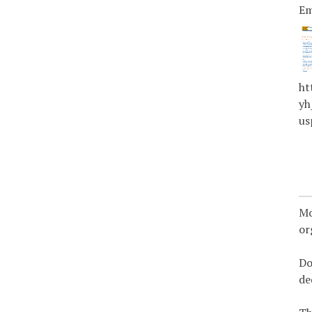
Em
ht
yh
us
Mo
or
Do
de