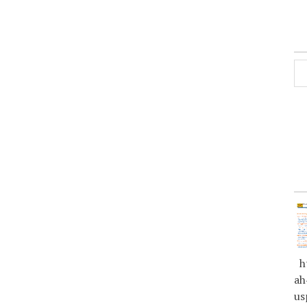
ht
ah
us