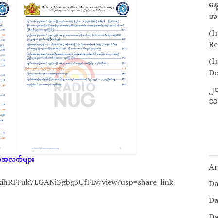
နေ
အခ
(I
Re
(I
Do
၂၀
သတ
က်အလက်များ
Ar
erzihRFFuk7LGANi3gbg3UfFLv/view?usp=share_link
Da
Da
Da