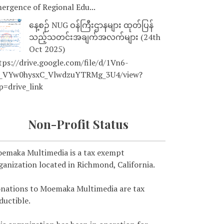
ergence of Regional Edu...
နေ့စဉ် NUG ဝန်ကြီးဌာနများ ထုတ်ပြန်
သည့်သတင်းအချက်အလက်များ (24th
Oct 2025)
tps://drive.google.com/file/d/1Vn6-
_VYw0hysxC_VlwdzuYTRMg_3U4/view?
p=drive_link
Non-Profit Status
emaka Multimedia is a tax exempt
ganization located in Richmond, California.
nations to Moemaka Multimedia are tax
ductible.