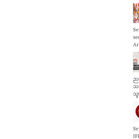
Se
se
Ar
ညန
သတ
သွ
Se
IF