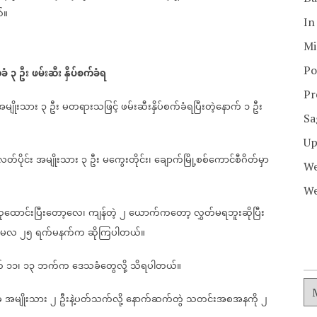
်။
In
Mi
Po
ခံ
၃
ဦး
ဖမ်းဆီး
နှိပ်စက်ခံရ
Pr
အမျိုးသား
၃
ဦး
မတရားသဖြင့်
ဖမ်းဆီးနှိပ်စက်ခံရပြီးတဲ့နောက်
၁
ဦး
Sa
Up
်ပိုင်း
အမျိုးသား
၃
ဦး
မ‌ကွေးတိုင်း၊
ချောက်မြို့စစ်ကောင်စီဂိတ်မှာ
We
We
ုထောင်းပြီးတော့လေ၊
ကျန်တဲ့
၂
ယောက်ကတော့
လွှတ်မရဘူးဆိုပြီး
မေလ
၂၅
ရက်မနက်က
ဆိုကြပါတယ်။
်
၁၁၊
၁၃
ဘက်က
ဒေသခံတွေလို့
သိရပါတယ်။
ံ
အမျိုးသား
၂
ဦးနဲ့ပတ်သက်လို့
နောက်ဆက်တွဲ
သတင်းအစအနကို
၂