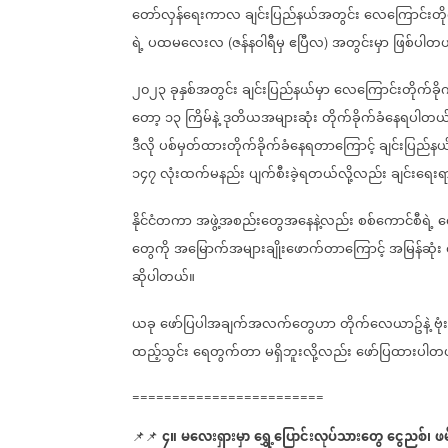
တော်လှန်ရေးကာလ
ချင်းပြည်နယ်အတွင်း
လေကြောင်းတိုက
ရဲ့
ပထမလေးလ
ဇန်နဝါရီမှ
ဧပြီလ
အတွင်းမှာ
ဖြစ်ပါတ
(
)
၂၀၂၃
ခုနှစ်အတွင်း
ချင်းပြည်နယ်မှာ
လေကြောင်းတိုက်ခိုက
တော့
၁၃
ကြိမ်နဲ့
ဒုတိယအများဆုံး
တိုက်ခိုက်ခံနေရပါတယ
ဒီလို
ပစ်မှတ်ထားတိုက်ခိုက်ခံနေရတာကြောင့်
ချင်းပြည်နယ
၁၄၇
လုံးထက်မနည်း
ပျက်စီးခဲ့ရတယ်လို့လည်း
ချင်းရေးရာ
နိုင်ငံတကာ
အဖွဲ့အစည်းတွေအနေနဲ့လည်း
စစ်ကောင်စီရဲ့
လ
တွေကို
အမြောက်အများချိုးဖောက်တာကြောင့်
အမြန်ဆုံး
ဆိုပါတယ်။
ယခု
ဖော်ပြပါအချက်အလက်တွေဟာ
တိုက်လေယာဥ်နဲ့
ဗု
ထည့်သွင်း
ရေတွက်တာ
မရှိဘူးလို့လည်း
ဖော်ပြထားပါတ
========================
၄။
မလေးရှားမှာ
ရွှေ့ပြောင်းလုပ်သားတွေ
ငွေညစ်၊
ဖမ
📌📌