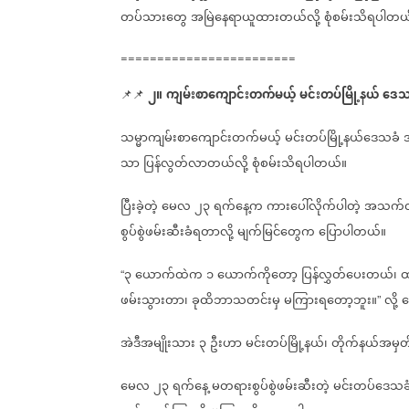
တပ်သားတွေ
အမြဲနေရာယူထားတယ်လို့
စုံစမ်းသိရပါတယ
========================
၂။
ကျမ်းစာကျောင်းတက်မယ့်
မင်းတပ်မြို့နယ်
ဒေသ
📌📌
သမ္မာကျမ်းစာကျောင်းတက်မယ့်
မင်းတပ်မြို့နယ်ဒေသခံ
သာ
ပြန်လွတ်လာတယ်လို့
စုံစမ်းသိရပါတယ်။
ပြီးခဲ့တဲ့
မေလ
၂၃
ရက်နေ့က
ကားပေါ်လိုက်ပါတဲ့
အသက်လတ
စွပ်စွဲဖမ်းဆီးခံရတာလို့
မျက်မြင်တွေက
ပြောပါတယ်။
၃
ယောက်ထဲက
၁
ယောက်ကိုတော့
ပြန်လွှတ်ပေးတယ်၊
ထ
“
ဖမ်းသွားတာ၊
ခုထိဘာသတင်းမှ
မကြားရတော့ဘူး။
လို့
”
အဲဒီအမျိုးသား
၃
ဦးဟာ
မင်းတပ်မြို့နယ်၊
တိုက်နယ်အမှတ
မေလ
၂၃
ရက်နေ့
မတရားစွပ်စွဲဖမ်းဆီးတဲ့
မင်းတပ်ဒေသခ