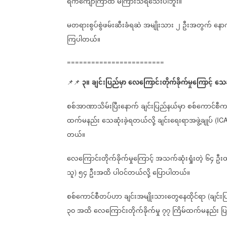
ရက်ကျော်ကြာထိ
မကြားသိရသေးပါဘူး။
မတရားစွပ်စွဲဖမ်းဆီးခံရဆဲ
အမျိုးသား
၂
ဦးအတွက်
နော
ကြပါတယ်။
========================
၃။
ချင်းပြည်မှာ
လေကြောင်းတိုက်ခိုက်မှုကြောင့်
သေဆ
📌📌
စစ်အာဏာသိမ်းပြီးနောက်
ချင်းပြည်နယ်မှာ
စစ်ကောင်စီ
ထက်မနည်း
သေဆုံးခဲ့ရတယ်လို့
ချင်းရေးရာအဖွဲ့ချုပ်
(IC
တယ်။
လေကြောင်းတိုက်ခိုက်မှုကြောင့်
အသက်ဆုံးရှုံးတဲ့
၆၄
ဦးထ
‌
သူ
၅၄
ဦးအထိ
ပါဝင်တယ်လို့
ပြောပါတယ်။
)
စစ်ကောင်စီတပ်ဟာ
ချင်းအမျိုးသားတွေနေထိုင်ရာ
ချင်းပ
(
၃၀
အထိ
လေကြောင်းတိုက်ခိုက်မှု
၇၇
ကြိမ်ထက်မနည်း
ပြ