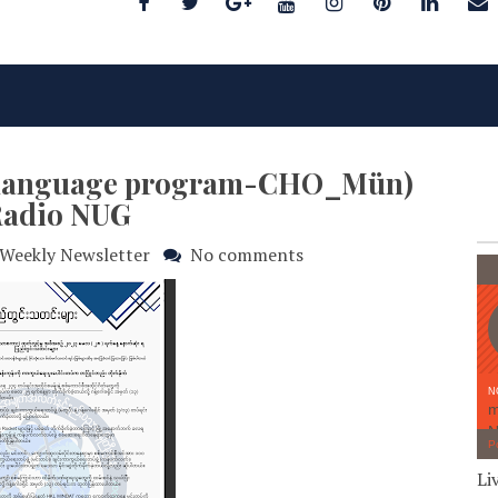
c language program-CHO_Mün)
Radio NUG
Weekly Newsletter
No comments
Li