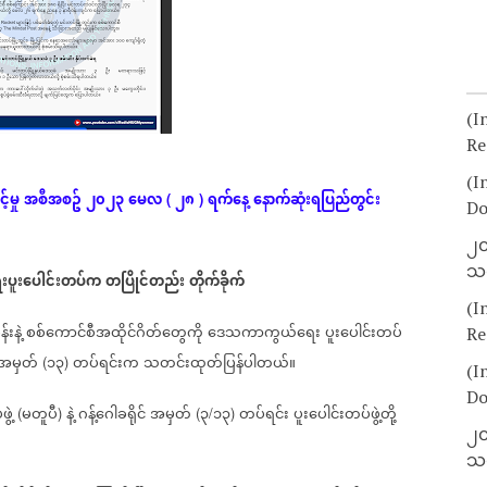
(I
Re
(I
့မှု
အစီအစဥ်
၂၀၂၃
မေလ
၂၈
ရက်နေ့
နောက်ဆုံး
ရပြည်တွင်း
(
)
Do
၂၀
သတ
းပူးပေါင်းတပ်က
တပြိုင်တည်း
တိုက်ခိုက်
(I
းနဲ့
စစ်ကောင်စီအထိုင်ဂိတ်တွေကို
ဒေသကာကွယ်‌ရေး
ပူးပေါင်းတပ်
Re
အမှတ်
၁၃
တပ်ရင်းက
သတင်းထုတ်ပြန်ပါတယ်။
(
)
(I
Do
ဲ့
မတူပီ
နဲ့
ဂန့်ဂေါခရိုင်
အမှတ်
၃
၁၃
တပ်ရင်း
ပူးပေါင်းတပ်ဖွဲ့တို့
(
)
(
/
)
၂၀
သတ