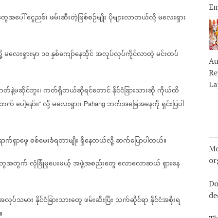
Em
းတွေအပေါ်
ငွေညစ်၊
ဖမ်းဆီးတဲ့ဖြစ်စဉ်မျိုး
ပိုများလာတယ်လို့
မလေးရှား
့
မလေးရှားမှာ
၁၀
နှစ်ကျော်နေထိုင်
အလုပ်လုပ်ကိုင်လာတဲ့
မင်းတပ်
Au
Re
La
တ်နဲ့မဆိုင်ဘူး၊
ကတ်ရှိတယ်ဆိုရင်တောင်
နိုင်ငံခြားသားဆို
ကိုယ်ထိ
ု့ဘက်
ပေါ့နော်။
လို့
မလေးရှား၊
ဘက်အခြေအနေကို
ရှင်းပြပါ
”
Pahang
ောက်ရှာဖွေ
စစ်မေးခံရတာမျိုး
ရှိနေတယ်လို့
ဆက်ပြောပါတယ်။
Mo
or
းတွေအတွက်
လုံခြုံမှုပေးမယ့်
အဖွဲ့အစည်းတွေ
လောလောဆယ်
ရှားနေ
Do
de
်းအလုပ်သမား
နိုင်ငံခြားသားတွေ
ဖမ်းဆီးပြီး
သက်ဆိုင်ရာ
နိုင်ငံအစိုးရ
။