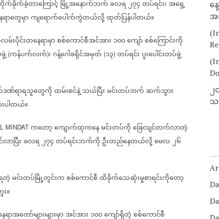
တိုက်ခိုက်ခဲ့တာကြောင့်
မြို့အနောက်ဘက်
ခလရ
၂၇၄
တပ်ရင်း၊
အရှေ့
နေ
အခ
ေရာတွေမှာ
ကျရောက်ပေါက်ကွဲတယ်လို့
ထုတ်ပြန်ပါတယ်။
(I
မ်းပိုင်းတနေရာမှာ
စစ်ကောင်စီအင်အား
၁၀၀
ကျော်
စစ်ကြောင်းကို
Re
ဲ့
ကန်ပက်လက်
၊
ဂန့်ဂေါခရိုင်အမှတ်
၁၃
တပ်ရင်း
ပူးပေါင်းတပ်ဖွဲ့
(
)
(
)
(I
Do
၂၀
ုက်ဒဏ်ရာရသူတွေကို
ထမ်းစင်နဲ့
သယ်ပြီး
မင်းတပ်ဘက်
ဆက်သွား
သတ
ားပါတယ်။
က‌တော့
ကျောက်ထုကနေ
မင်းတပ်ကို
ခြေလျင်တက်လာတဲ့
L MINDAT
်လာပြီး
ခလရ
၂၇၄
တပ်ရင်းဘက်ကို
ဦးတည်နေတယ်လို့
မေလ
၂၆
Ar
ရတဲ့
မင်းတပ်မြို့တွင်းက
စစ်ကောင်စီ
ထိခိုက်သေဆုံးမှုစာရင်းကိုတော့
Da
ဘူး။
Da
နေရာအတော်များများမှာ
အင်အား
၁၀၀
ကျော်ရှိတဲ့
စစ်ကောင်စီ
Da