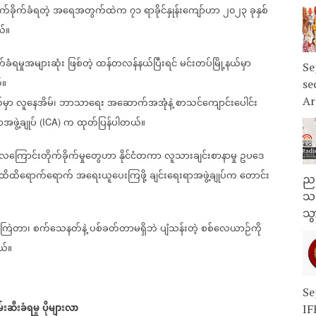
်ခိုက်ခံရတဲ့
အရေအတွက်ထဲက
၇၁
ရာခိုင်နှုန်းကျော်ဟာ
၂၀၂၃
ခုနှစ်
ယ်။
်ခံရမှုအများဆုံး
ဖြစ်တဲ့
ထန်တလန်နယ်ပြီးရင်
မင်းတပ်မြို့နယ်မှာ
Se
်။
se
Ar
်မှာ
လူနေအိမ်၊
ဘာသာရေး
အဆောက်အအုံနဲ့
စာသင်ကျောင်းပေါင်း
အဖွဲ့ချုပ်
က
ထုတ်ပြန်ပါတယ်။
(ICA)
ေကြောင်းတိုက်ခိုက်မှုတွေဟာ
နိုင်ငံတကာ
လူသားချင်းစာနာမှု
ဥပဒေ
ထိထိရောက်ရောက်
အရေးယူပေးကြဖို့
ချင်းရေးရာအဖွဲ့ချုပ်က
တောင်း
ညန
သတ
သွ
ံးကြဲတာ၊
စက်သေနတ်နဲ့
ပစ်ခတ်တာမရှိဘဲ
ပျံသန်းတဲ့
စစ်လေယာဉ်ကို
ယ်။
Se
်းဆီးခံရမှု
ပိုများလာ
IF