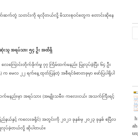
က်ဆက်တွဲ
သတင်းကို
ရလိုတယ်လို့
မိသားစုဝင်တွေက
တောင်းဆိုနေ
ုံးသူ
အရပ်သား
၅၄
ဦး
အထိရှိ
က
လေကြောင်းတိုက်ခိုက်မှု
၇၇
ကြိမ်ထက်မနည်း
ပြုလုပ်ခဲ့ပြီး
၆၄
ဦး
က
မေလ
၂၂
ရက်နေ့
ထုတ်ပြန်တဲ့
အစီရင်ခံစာတခုမှာ
ဖော်ပြပါရှိပါ
A)
က်မနည်းမှာ
အရပ်သား
အမျိုးသမီး၊
ကလေးငယ်၊
အသက်ကြီးရင့်
(
ht
ြည်နယ်နှင့်
ကလေးခရိုင်
အတွင်းကို
၂၀၂၁
ခုနှစ်မှ
၂၀၂၃
ခုနှစ်
ဧပြီလ
)
ah
ုလုပ်ခဲ့တယ်လို့
ဆိုပါတယ်။
us