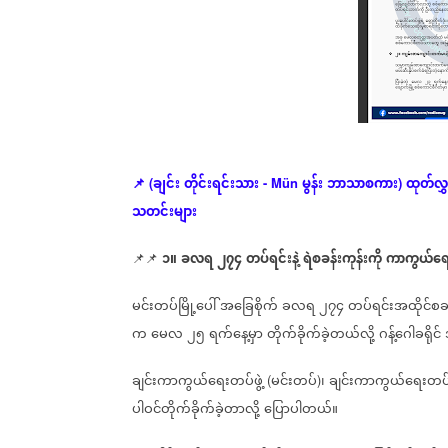
ချင်း
တိုင်းရင်းသား
မွန်း
ဘာသာစကား
ထုတ်လွှင်
📌
(
- Mün
)
သတင်းများ
၁။
ခလရ
၂၇၄
တပ်ရင်းနဲ့
ရဲစခန်းကုန်းကို
ကာကွယ်ရေ
📌📌
မင်းတပ်မြို့ပေါ်
အခြေစိုက်
ခလရ
၂၇၄
တပ်ရင်းအထိုင်စခန်
က
မေလ
၂၅
ရက်နေ့မှာ
တိုက်ခိုက်ခဲ့တယ်လို့
ဂန့်ဂေါခရိုင်
ချင်းကာကွယ်ရေးတပ်ဖွဲ့
မင်းတပ်
၊
ချင်းကာကွယ်ရေးတပ်ဖွ
(
)
ပါဝင်တိုက်ခိုက်ခဲ့တာလို့
ပြောပါတယ်။