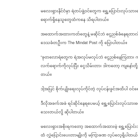
မလေးရှားနိုင်ငံမှာ
ရဲတပ်ဖွဲ့ဝင်တွေက
ရွှေ့ပြောင်းလုပ်သာ
ရောက်ရှိနေသူတွေထံကနေ
သိရပါတယ်။
အထောက်အထားကတ်တွေနဲ့
မဆိုင်ဘဲ
ငွေညစ်ခံနေရတာလို
ဒေသခံတဦးက
ကို
ပြောပါတယ်။
The Mindat Post
ခုတလောရဲတွေက
ရဲအလုပ်မလုပ်ဘဲ
ငွေညစ်နေကြတာ၊
က
“
‌‌
လက်ရောက်ကိုလုပ်ပြီး‌
ငွေသိမ်းတာ၊
ဒါကတော့
ကျနော်တိ
တယ်။
ဒါ့အပြင်
စိုက်ပျိုးရေးလုပ်ကိုင်တဲ့
လုပ်ငန်းခွင်အထိပါ
ဝင်ရ
ဒီလိုအခက်အခဲ
ရင်ဆိုင်နေရပေမယ့်
ရွှေ့ပြောင်းလုပ်သာ
သေးတယ်လို့
ဆိုပါတယ်။
မလေးရှားအစိုးရကတော့
အထောက်အထားမဲ့
ရွှေ့ပြောင
ထံ
လွှဲပြောင်းပေးတာမျိုးကို
မကြာခဏ
လုပ်လေ့ရှိပါတယ်