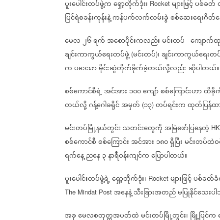
ပူးပေါင်းတပ်ဖွဲ့က
ရှော့တိုက်ဒုံး၊
များဖြင့်
ပစ်ခတ်
Rocket
ပြင်ရဲစခန်းကုန်းနဲ့
ကန်ပက်လက်လမ်းခွဲ
စစ်ဆေးရေးဂိတ်န
မေလ
၂၆
ရက်
အစောပိုင်းကလည်း
မင်းတပ်
ကျောက်ထုလ
-
ချင်းကာကွယ်ရေးတပ်ဖွဲ့
မင်းတပ်
၊
ချင်းကာကွယ်ရေးတပ်ဖွ
(
)
က
ပဒေသာ
မိုင်းဆွဲတိုက်ခိုက်ခဲ့တယ်လို့လည်း
ဆိုပါတယ်။
စစ်ကောင်စီရဲ့
အင်အား
၁၀၀
ကျော်
စစ်ကြောင်းဟာ
ထိခိ
တယ်လို့
ဂန့်ဂေါခရိုင်
အမှတ်
၁၃
တပ်ရင်းက
ထုတ်ပြန်ထ
(
)
မင်းတပ်မြို့နယ်တွင်း
သတင်းတွေကို
အမြဲဖော်ပြနေတဲ့
HK
စစ်ကောင်စီ
စစ်ကြောင်း
အင်အား
၁၈၀
ရှိပြီး
မင်းတပ်ထဲဝင
ရက်နေ့
ညနေ
၃
နာရီဝန်းကျင်က
ပြောပါတယ်။
ပူးပေါင်းတပ်ဖွဲ့ရဲ့
ရှော့တိုက်ဒုံး၊
များဖြင့်
ပစ်ခတ်ခံ
Rocket
အနေနဲ့
သီးခြားအတည်
မပြုနိုင်‌သေးပါ
The Mindat Post
အခု
မေလစတုတ္ထအပတ်ထဲ
မင်းတပ်မြို့တွင်း၊
မြို့ပြင်က