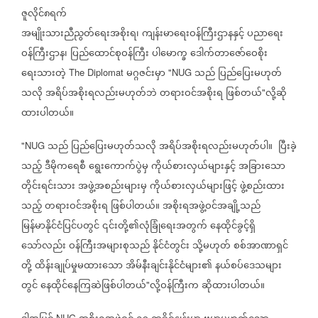
ဇူလိုင်၈ရက်
အမျိုးသားညီညွတ်ရေးအစိုးရ၊
ကျန်းမာရေးဝန်ကြီးဌာနနှင့်
ပညာရေး
ဝန်ကြီးဌာန၊
ပြည်ထောင်စုဝန်ကြီး
ပါမောက္ခ
ဒေါက်တာဇော်ဝေစိုး
ရေးသားတဲ့
မဂ္ဂဇင်းမှာ
သည်
ပြည်ပြေးမဟုတ်
The Diplomat
"NUG
သလို
အရိပ်အစိုးရလည်းမဟုတ်ဘဲ
တရားဝင်အစိုးရ
ဖြစ်တယ်
လို့ဆို
"
ထားပါတယ်။
သည်
ပြည်ပြေးမဟုတ်သလို
အရိပ်အစိုးရလည်းမဟုတ်ပါ။
ပြီးခဲ့
"NUG
သည့်
ဒီမိုကရေစီ
ရွေးကောက်ပွဲမှ
ကိုယ်စားလှယ်များနှင့်
အခြားသော
တိုင်းရင်းသား
အဖွဲ့အစည်းများမှ
ကိုယ်စားလှယ်များဖြင့်
ဖွဲ့စည်းထား
သည့်
တရားဝင်အစိုးရ
ဖြစ်ပါတယ်။
အစိုးရအဖွဲ့ဝင်အချို့သည်
မြန်မာနိုင်ငံပြင်ပတွင်
၎င်းတို့၏လုံခြုံရေးအတွက်
နေထိုင်ခွင့်ရှိ
သော်လည်း
ဝန်ကြီးအများစုသည်
နိုင်ငံတွင်း
သို့မဟုတ်
စစ်အာဏာရှင်
တို့
ထိန်းချုပ်မှုမထားသော
အိမ်နီးချင်းနိုင်ငံများ၏
နယ်စပ်ဒေသများ
တွင်
နေထိုင်နေကြဆဲဖြစ်ပါတယ်
လို့ဝန်ကြီးက
ဆိုထားပါတယ်။
"
NUG