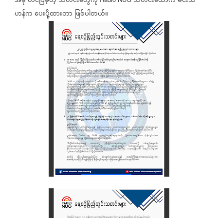
အခု
တင်ပြခဲ့တဲ့
သတင်းတွေကို
သတင်းထောက်
မင်းသီ
ဟန်က
ပေးပို့ထားတာ
ဖြစ်ပါတယ်။