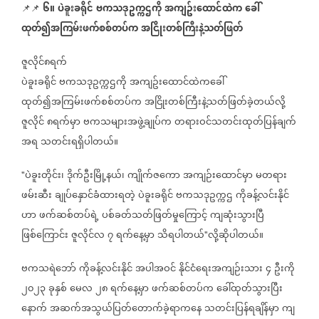
၆။
ပဲခူးခရိုင်
ဗကသဒုဥက္ကဌကို
အကျဥ်းထောင်ထဲက
ခေါ်
📌📌
ထုတ်၍အကြမ်းဖက်စစ်တပ်က
အငြိုးတစ်ကြီးနဲ့သတ်ဖြတ်
ဇူလိုင်၈ရက်
ပဲခူးခရိုင်
ဗကသဒုဥက္ကဌကို
အကျဥ်းထောင်ထဲကခေါ်
ထုတ်၍အကြမ်းဖက်စစ်တပ်က
အငြိုးတစ်ကြီးနဲ့သတ်ဖြတ်ခဲ့တယ်လို့
ဇူလိုင်
၈ရက်မှာ
ဗကသများအဖွဲ့ချုပ်က
တရားဝင်သတင်းထုတ်ပြန်ချက်
အရ
သတင်းရရှိပါတယ်။
ပဲခူးတိုင်း၊
ဒိုက်ဦးမြို့နယ်၊
ကျိုက်ဇကော
အကျဉ်းထောင်မှာ
မတရား
"
ဖမ်းဆီး
ချုပ်နှောင်ခံထားရတဲ့
ပဲခူးခရိုင်
ဗကသဒုဥက္ကဌ
ကိုခန့်လင်းနိုင်
ဟာ
ဖက်ဆစ်တပ်ရဲ့
ပစ်ခတ်သတ်ဖြတ်မှုကြောင့်
ကျဆုံးသွားပြီ
ဖြစ်ကြောင်း
ဇူလိုင်လ
၇
ရက်နေ့မှာ
သိရပါတယ်
လို့ဆိုပါတယ်။
"
ဗကသရဲဘော်
ကိုခန့်လင်းနိုင်
အပါအဝင်
နိုင်ငံရေးအကျဉ်းသား
၄
ဦးကို
၂၀၂၃
ခုနှစ်
မေလ
၂၈
ရက်နေ့မှာ
ဖက်ဆစ်တပ်က
ခေါ်ထုတ်သွားပြီး
နောက်
အဆက်အသွယ်ပြတ်တောက်ခဲ့ရာကနေ
သတင်းပြန်ရချိန်မှာ
ကျ