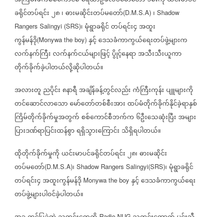
အကြမ်းဖက်စစ်ကောင်စီ
ရေယာဥ်ဖလပ်မော်တော်
၁စီးကို
ယင်းမာပင်
ခရိုင်တပ်ရင်း
၂၈
၊
ဓားမဆိုင်းတပ်မတော်
၊
(D.M.S.A)
Shadow
၊
မုံရွာခရိုင်
တပ်ရင်း၄
အထူး
Rangers Salingyi (SRS)
ကွန်မန်ဒို
နှင့်
ဒေသခံကာကွယ်ရေးတပ်ဖွဲ့များက
(Monywa the boy)
လက်နက်ကြီး
လ
က်နက်ငယ်များဖြင့်
ပွိုင့်နေရာ
အသီးသီးယူကာ
တိုက်ခိုက်ခဲ့ပါတယ်လို့ဆိုပါတယ်။
အလားတူ
ညပိုင်း
၈နာရီ
အချိန်ခန့်တွင်လည်း
ကံကြီးကုန်း
ပျူများကို
တင်ဆောင်လာသော
မော်တော်တစ်စီးအား
ထပ်မံတိုက်ခိုက်နိုင်ခဲ့ရာနှစ်
ကြိမ်တိုက်ခိုက်မှုအတွက်
စစ်ကောင်စီဘက်က
၆ဦးသေဆုံးပြီး
အများ
ပြားဒဏ်ရာပြင်းထန်စွာ
ရရှိသွားကြောင်း
သိရှိရပါတယ်။
ထိုတိုက်ခိုက်မှုကို
ယင်းမာပင်ခရိုင်တပ်ရင်း
၂၈၊
ဓားမဆိုင်း
တပ်မတော်
၊
၊
မုံရွာခရိုင်
(D.M.S.A)
Shadow Rangers Salingyi(SRS)
တပ်ရင်း၄
အထူးကွန်မန်ဒို
နှင့်
ဒေသခံကာကွယ်ရေး
Monywa the boy
တပ်ဖွဲ့များပါဝင်ခဲ့ပါတယ်။
Radio NUG