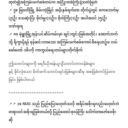
ထုတ်၍အကြမ်းဖက်စစ်တပ်က
အငြိုးတစ်ကြီးနဲ့သတ်ဖြတ်
၇။
မြဝတီမြို့
စိမ်းလဲ့မြိုင်
အနီးနှစ်ရက်တာ
တိုက်ပွဲတွင်
စကစဘက်မှ
📌
၃
ဦး
သေဆုံးပြီး
ဗိုလ်မှူး
၁
ဦး၊
ဗိုလ်ကြီး
၁
ဦး
အပါအဝင်
၅
ဦး
(
)
(
)
(
)
(
)
ဒဏ်ရာရ
၈။
မုံရွာမြို့အုန်းပင်ဆိပ်ကမ်းမှာ
ချင်းတွင်းမြစ်အတိုင်း
အောက်ဘက်
📌
သို့
ရိက္ခာပို့ရန်
စုန်ဆင်းလာသော
အကြမ်းဖက်စစ်ကောင်စီရေယာဥ်ဖ
လပ်
မော်တော်
၁စီးကို
ကာကွယ်ရေးတပ်များတိုက်ခိုက်
ဤသတင်းများကို
ရေဒီယိုအန်ယူဂျီသတင်းတာဝန်ခံများ
နှင့်
ခိုင်လုံသော
မိတ်ဖက်သတင်းရင်းမြစ်များဆီမှ
အခြေခံတင်ပြထား
ခြင်း
ဖြစ်ပါတယ်
========================
၁။
သည်
ပြည်ပြေးမဟုတ်သလို
အရိပ်အစိုးရလည်းမဟုတ်ဘဲ
📌📌
NUG
တရားဝင်အစိုးရဖြစ်တယ်လို့
ပြည်ထောင်စုဝန်ကြီး
ဒေါက်တာဇော်ဝေစိုး
ဆို