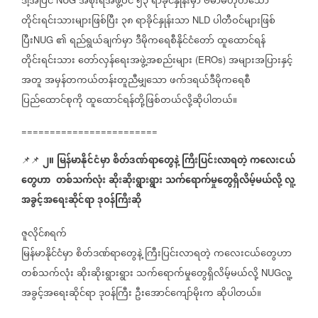
ဒါ့အပြင်
အစိုးရအဖွဲ့ဝင်
၅၃
ရာခိုင်နှုန်းမှာ
ဗမာမဟုတ်သော
တိုင်းရင်းသားများဖြစ်ပြီး
၃၈
ရာခိုင်နှုန်းသာ
ပါတီဝင်များဖြစ်
NLD
ပြီး
၏
ရည်ရွယ်ချက်မှာ
ဒီမိုကရေစီနိုင်ငံတော်
ထူထောင်ရန်
NUG
တိုင်းရင်းသား
တော်လှန်ရေးအဖွဲ့အစည်းများ
အများအပြားနှင့်
(EROs)
အတူ
အမှန်တကယ်တန်းတူညီမျှသော
ဖက်ဒရယ်ဒီမိုကရေစီ
ပြည်ထောင်စုကို
ထူထောင်ရန်တို့ဖြစ်တယ်လို့ဆိုပါတယ်။
========================
၂။
မြန်မာနိုင်ငံမှာ
စိတ်ဒဏ်ရာတွေနဲ့
ကြီးပြင်းလာရတဲ့
ကလေးငယ်
📌📌
တွေဟာ
တစ်သက်လုံး
ဆိုးဆိုးရွားရွား
သက်ရောက်မှုတွေရှိလိမ့်မယ်လို့
လူ့
အခွင့်အရေးဆိုင်ရာ
ဒုဝန်ကြီးဆို
ဇူလိုင်၈ရက်
မြန်မာနိုင်ငံမှာ
စိတ်ဒဏ်ရာတွေနဲ့
ကြီးပြင်းလာရတဲ့
ကလေးငယ်တွေဟာ
တစ်သက်လုံး
ဆိုးဆိုးရွားရွား
သက်ရောက်မှုတွေရှိလိမ့်မယ်လို့
လူ့
NUG
အခွင့်အရေးဆိုင်ရာ
ဒုဝန်ကြီး
ဦးအောင်ကျော်မိုးက
ဆိုပါတယ်။