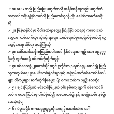
၁။
သည်
ပြည်ပြေးမဟုတ်သလို
အရိပ်အစိုးရလည်းမဟုတ်ဘဲ
📌
NUG
တရားဝင်အစိုးရဖြစ်တယ်လို့
ပြည်ထောင်စုဝန်ကြီး
ဒေါက်တာဇော်ဝေစိုး
ဆို
၂။
မြန်မာနိုင်ငံမှာ
စိတ်ဒဏ်ရာတွေနဲ့
ကြီးပြင်းလာရတဲ့
ကလေးငယ်
📌
တွေဟာ
တစ်သက်လုံး
ဆိုးဆိုးရွားရွား
သက်ရောက်မှုတွေရှိလိမ့်မယ်လို့
လူ့
အခွင့်အရေးဆိုင်ရာ
ဒုဝန်ကြီးဆို
၃။
ဒေါ်အောင်ဆန်းစုကြည်အပါအဝင်
နိုင်ငံရေးအကျဉ်းသား
၁၉၃၇၇
📌
ဦးကို
လွှတ်ပေးဖို့
စစ်တပ်ကိုတိုက်တွန်း
၄။
စစ်ဒေသခွဲ
၂
တောင်ပိုင်းတွင်
ဇူလိုင်လ
၁
ရက်နေ့မှ
စတင်၍
ပြည်
📌
(
)
(
)
သူ့ကာကွယ်ရေး
ပူးပေါင်းတပ်ဖွဲ့ဝင်များနှင့်
အကြမ်းဖက်စစ်ကောင်စီတပ်
များ
တိုက်ပွဲများ
ဆက်တိုက်ဖြစ်ပွားပြီး
စကစဘက်က
၁၇ဦးသေဆုံး
၅။
ချင်းပြည်နယ်
မင်းတပ်မြို့နယ်
ဝုမ်းခုမ်ကျေးရွာကို
စစ်ကောင်စီ
📌
တပ်က
လေကြောင်းမှ
တိုက်ခိုက်၍
ကလေးတစ်ဦးနှင့်
အမျိုးသမီး
နှစ်ဦး
သေဆုံးခဲ့ရ
၆။
ပဲခူးခရိုင်
ဗကသဒုဥက္ကဌကို
အကျဥ်းထောင်ထဲက
ခေါ်
📌