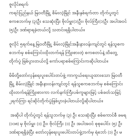
ဇူလိုင်၈ရက်
ကရင်ပြည်နယ်
မြဝတီမြို့
စိမ်းလဲ့မြိုင်
အနီးနှစ်ရက်တာ
တိုက်ပွတွင်
စကစဘက်မှ
၃
ဦး
သေဆုံးပြီး
ဗိုလ်မှူး
၁
ဦး၊
ဗိုလ်ကြီး
၁
ဦး
အပါအဝင်
(
)
(
)
(
)
၅
ဦး
ဒဏ်ရာရခဲ့တယ်လို့
သတင်းရရှိပါတယ်။
(
)
ဇူလိုင်
၅ရက်နေ့
မြဝတီမြို့
စိမ်းလဲ့မြိုင်အနီးနားဝန်းကျင်တွင်
ရန်သူစက
စဘက်မှ
စစ်ကြောင်းထိုးတက်ရန်
ကြိုးစားတဲ့
စကစတပ်နဲ့
ထိတွေ့
တိုက်ပွဲ
ဖြစ်ပွားတယ်လို့
ကော်ပရာစစ်ကြောင်းကဆိုပါတယ်။
မိမိတို့တော်လှန်ရေးပူးပေါင်းတပ်ဖွဲ့
ကာကွယ်ရေးယူထားသော
မြဝတီ
မြို့
စိမ်းလဲ့မြိုင်
အနီးနားဝန်းကျင်တွင်
ရန်သူစကစဘက်မှ
စစ်ကြောင်း
ထိုးတက်ရန်ကြိုးစားကာ
လက်နက်ကြီးပစ်ကူများဖြင့်
ပစ်ခတ်သဖြင့်
၂ရက်ကြာ
ရင်ဆိုင်တိုက်ပွဲဖြစ်ပွားခဲ့ပါတယ်လို့ဆိုပါတယ်။
အဆိုပါ
တိုက်ပွဲတွင်
ရန်သူဘက်မှ
၃
ဦး
သေဆုံးပြီး
စစ်ကောင်စီ
ခမရ
(
)
၁၁၈
မှ
ဗိုလ်မှူး
၁
ဦး၊
ဗိုလ်ကြီး
၁
ဦး
အပါအဝင်
စုစုပေါင်း
၅
ဦး
(
)
(
)
(
)
(
)
ဒဏ်ရာရရှိခဲ့ပြီး
တော်လှန်ရေးပူးပေါင်းတပ်ဖွဲ့ဘက်မှ
ရဲဘော်
၁
ဦး
မ
(
)