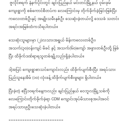
ဇူလိုင်၈ရက်
နံနက်ပိုင်းတွင်
ချင်းပြည်နယ်
မင်းတပ်မြို့နယ်
ဝုမ်းခုမ်
ကျေးရွာကို
စစ်ကောင်စီတပ်က
လေကြောင်းမှ
တိုက်ခိုက်ခဲ့ခြင်းဖြစ်ပြီး
ကလေးတစ်ဦးနှင့်
အမျိုးသမီးနှစ်ဦး
သေဆုံးခဲ့တယ်လို့
ဒေသခံ
သတင်း
အရင်းအမြစ်ထံကသိရပါတယ်။
သေဆုံးသူများမှာ
၂
လသားအရွယ်
မိန်းကလေးတစ်ဦး၊
(
)
အသက်
၃၀
ဝန်းကျင်
မိခင်
နှင့်
အသက်
၆၀
ကျော်
အဖွားတစ်ဦးတို့
ဖြစ်
(
)
(
)
ပြီး
ထိခိုက်ဒဏ်ရာရသူတစ်ချို့လည်းရှိခဲ့ပါတယ်။
ဒါ့အပြင်
ကျေးရွာစာသင်ကျောင်းလည်း
ထိခိုက်ပျက်စီးပြီး
အရပ်သား
ပြည်သူနေအိမ်
၁၀
လုံးခန့်
ထိခိုက်ပျက်စီးမှုများ
ရှိပါတယ်။
(
)
ပြီးခဲ့တဲ့
ဧပြီ၁၀ရက်နေ့ကလည်း
ချင်းပြည်နယ်
ဝေဘူလမြို့သစ်ကို
လေကြောင်းတိုက်ခိုက်ခဲ့ရာ
ကျောင်းအုပ်မိသားစုအပါအဝင်
CDM
အရပ်သား၉ဦးသေဆုံးခဲ့ပါတယ်။
========================