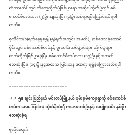
တပ်နှင့်
ပူးပေါင်းပြောက်ကျားတပ်ဖွဲ့ဝင်များ
နံဇနှင့်ပေါက်ပင်ကုန်းကြား
တံတားထိပ်တွင်
ထိတွေ့တိုက်ပွဲဖြစ်ပွားရာ
အဆိုပါတိုက်ပွဲတွင်
စစ်
ကောင်စီတပ်သား
၂
ဦးကျဆုံးပြီး
၄
ဦးဒဏ်ရာရရှိကြောင်းသိရပါ
(
)
(
)
တယ်။
ဇူလိုင်လ
၁
ရက်နေ့မှစ၍
၅
ရက်အတွင်း
အမှတ်
၂
စစ်ဒေသခွဲတောင်
(
)
(
)
(
)
ပိုင်းတွင်
စစ်ကောင်စီတပ်နှင့်
ပူးပေါင်းတပ်ဖွဲ့ဝင်များ
တိုက်ပွဲများ
ဆက်တိုက်ဖြစ်ပွားခဲ့ပြီး
စစ်ကောင်စီတပ်သား
၁၇
ဦးနှင့်အထက်
(
)
သေဆုံးပြီး၊
၁၄
ဦးနှင့်အထက်
ပြင်းထန်
ဒဏ်ရာ
ရရှိခဲ့ကြောင်းသိရပါ
(
)
တယ်။
========================
၅။
ချင်းပြည်နယ်
မင်းတပ်မြို့နယ်
ဝုမ်းခုမ်ကျေးရွာကို
စစ်ကောင်စီ
📌📌
တပ်က
လေကြောင်းမှ
တိုက်ခိုက်၍
ကလေးတစ်ဦးနှင့်
အမျိုးသမီး
နှစ်ဦး
သေဆုံးခဲ့ရ
ဇူလိုင်၈ရက်