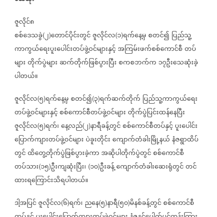
ဇူလိုင်၈
စစ်ဒေသခွဲ
၂
တောင်ပိုင်းတွင်
ဇူလိုင်လ
၁
ရက်နေ့မှ
စတင်၍
ပြည်သူ့
(
)
(
)
ကာကွယ်ရေးပူးပေါင်းတပ်ဖွဲ့ဝင်များနှင့်
အကြမ်းဖက်စစ်ကောင်စီ
တပ်
များ
တိုက်ပွဲများ
ဆက်တိုက်ဖြစ်ပွားပြီး
စကစဘက်က
၁၇ဦးသေဆုံးခဲ့
ပါတယ်။
ဇူလိုင်လ
၅
ရက်နေ့မှ
စတင်၍
၃
ရက်ဆက်တိုက်
ပြည်သူ့ကာကွယ်ရေး
(
)
(
)
တပ်ဖွဲ့ဝင်များနှင့်
စစ်ကောင်စီတပ်ဖွဲ့ဝင်များ
တိုက်ပွဲပြင်းထန်နေပြီး
ဇူလိုင်လ
၅
ရက်၊
နေ့လည်
၂
နာရီခန့်တွင်
စစ်ကောင်စီတပ်နှင့်
ပူးပေါင်း
(
)
(
)
ပြောက်ကျားတပ်ဖွဲ့ဝင်များ
ပဲခူးတိုင်း
ကျောက်တံခါးမြို့နယ်
နံဇရွာထိပ်
တွင်
ထိတွေ့တိုက်ပွဲဖြစ်ပွားခဲ့ကာ
အဆိုပါတိုက်ပွဲတွင်
စစ်ကောင်စီ
တပ်သား
၁၅
ဦးကျဆုံးပြီး၊
၁၀
ဦးခန့်
ကျောက်တံခါးဆေးရုံတွင်
တင်
(
)
(
)
ထားရကြောင်းသိရပါတယ်။
ဒါ့အပြင်
ဇူလိုင်လ
၆
ရက်၊
ညနေ
၅
နာရီ
၅၀
မိနစ်ခန့်တွင်
စစ်ကောင်စီ
(
)
(
)
(
)