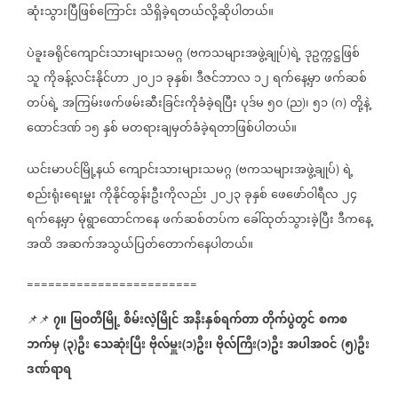
ဆုံးသွားပြီ‌ဖြစ်ကြောင်း
သိရှိခဲ့ရတယ်လို့ဆိုပါတယ်။
ပဲခူးခရိုင်ကျောင်းသားများသမဂ္ဂ
ဗကသများအဖွဲ့ချုပ်
ရဲ့
ဒုဥက္ကဋ္ဌဖြစ်
(
)
သူ
ကိုခန့်လင်းနိုင်ဟာ
၂၀၂၁
ခုနှစ်၊
ဒီဇင်ဘာလ
၁၂
ရက်နေ့မှာ
ဖက်ဆစ်
တပ်ရဲ့
အကြမ်းဖက်ဖမ်းဆီးခြင်းကိုခံခဲ့ရပြီး
ပုဒ်မ
၅၀
ည
၊
၅၁
ဂ
တို့နဲ့
(
)
(
)
ထောင်ဒဏ်
၁၅
နှစ်
မတရားချမှတ်ခံခဲ့ရတာဖြစ်ပါတယ်။
ယင်းမာပင်မြို့နယ်
ကျောင်းသားများသမဂ္ဂ
ဗကသများအဖွဲ့ချုပ်
ရဲ့
(
)
စည်းရုံးရေးမှူး
ကိုနိုင်ထွန်းဦးကိုလည်း
၂၀၂၃
ခုနှစ်
ဖေဖော်ဝါရီလ
၂၄
ရက်နေ့မှာ
မုံရွာထောင်ကနေ
ဖက်ဆစ်တပ်က
ခေါ်ထုတ်သွားခဲ့ပြီး
ဒီကနေ့
အထိ
အဆက်အသွယ်ပြတ်တောက်နေပါတယ်။
========================
၇။
မြဝတီမြို့
စိမ်းလဲ့မြိုင်
အနီးနှစ်ရက်တာ
တိုက်ပွဲတွင်
စကစ
📌📌
ဘက်မှ
၃
ဦး
သေဆုံးပြီး
ဗိုလ်မှူး
၁
ဦး၊
ဗိုလ်ကြီး
၁
ဦး
အပါအဝင်
၅
ဦး
(
)
(
)
(
)
(
)
ဒဏ်ရာရ