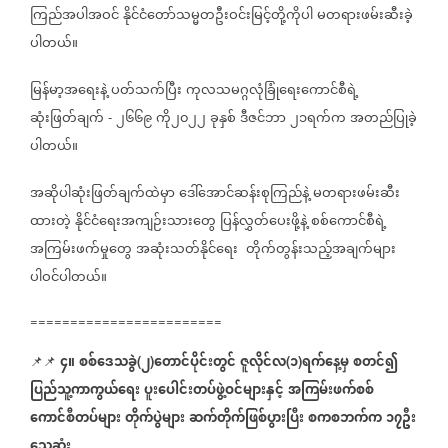
ကြည်အပါအဝင်
နိုင်ငံတော်သမ္မတဦးဝင်းမြင့်တို့ကိုပါ
မတရားဖမ်းဆီးခဲ့
ပါတယ်။
မြန်မာ့အရေးနဲ့
ပတ်သက်ပြီး
ကုလသမဂ္ဂလုံခြုံရေးကောင်စီရဲ့
ဆုံးဖြတ်ချက်
၂၆၆၉
ကို၂၀၂၂
ခုနှစ်
ဒီဇင်ဘာ
၂၁ရက်က
အတည်ပြုခဲ့
-
ပါတယ်။
အဆိုပါဆုံးဖြတ်ချက်ထဲမှာ
ဒေါ်အောင်ဆန်းစုကြည်နဲ့
မတရားဖမ်းဆီး
ထားတဲ့
နိုင်ငံရေးအကျဉ်းသားတွေ
ပြန်လွှတ်ပေးဖို့နဲ့
စစ်ကောင်စီရဲ့
အကြမ်းဖက်မှုတွေ
အဆုံးသတ်နိုင်ရေး
တိုက်တွန်းသည့်အချက်များ
ပါဝင်ပါတယ်။
========================
၄။
စစ်ဒေသခွဲ
၂
တောင်ပိုင်းတွင်
ဇူလိုင်လ
၁
ရက်နေ့မှ
စတင်၍
📌📌
(
)
(
)
ပြည်သူ့ကာကွယ်ရေး
ပူးပေါင်းတပ်ဖွဲ့ဝင်များနှင့်
အကြမ်းဖက်စစ်
ကောင်စီတပ်များ
တိုက်ပွဲများ
ဆက်တိုက်ဖြစ်ပွားပြီး
စကစဘက်က
၁၇ဦး
သေဆုံး