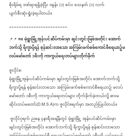
စိုးရိမ်ရ
ဒဏ်ရာရရှိခဲ့ပြီး
ဒရုန်း
၁
စင်း၊
သေနတ်
၁
လက်
(
)
(
)
ပျက်စီးဆုံးရှုံးခဲ့ရပါတယ်။
========================
၈။
မုံရွာမြို့အုန်းပင်ဆိပ်ကမ်းမှာ
ချင်းတွင်းမြစ်အတိုင်း
အောက်
📌📌
ဘက်သို့
ရိက္ခာပို့ရန်
စုန်ဆင်းလာသော
အကြမ်းဖက်စစ်ကောင်စီရေယာဥ်ဖ
လပ်မော်တော်
၁စီးကို
ကာကွယ်ရေးတပ်များတိုက်ခိုက်
ဇူလိုင်၈
မုံရွာမြို့အုန်းပင်ဆိပ်ကမ်းမှာ
ချင်းတွင်းမြစ်အတိုင်း
အောက်ဘက်သို့
ရိက္ခာပို့ရန်
စုန်ဆင်းလာသော
အကြမ်းဖက်စစ်ကောင်စီရေယာဥ်
ဖလပ်
မော်တော်
၁စီးကို
ကာကွယ်ရေးတပ်များ
တိုက်ခိုက်ခဲ့တယ်လို့
ဓားမ
ဆိုင်းတပ်မတော်
က
ဇူလိုင်၈ရက်မှာ
အတည်ပြုပါတယ်။
(D.M.S.A)
ဇူလိုင်၇ရက်
ညနေ
၄နာရီအချိန်တွင်
မုံရွာမြို့
အုန်းပင်ဆိပ်ကမ်းမှာ
ချင်းတွင်းမြစ်အတိုင်း
အောက်ဘက်သို့
ရိက္ခာပို့ရန်
စုန်ဆင်းလာသော