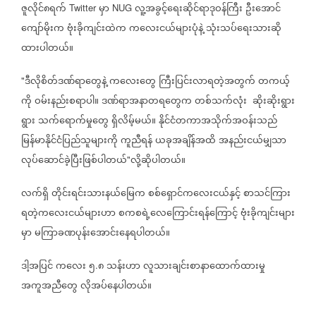
ဇူလိုင်၈ရက်
မှာ
လူ့အခွင့်ရေးဆိုင်ရာဒုဝန်ကြီး
ဦးအောင်
Twitter
NUG
ကျော်မိုးက
ဗုံးခိုကျင်းထဲက
ကလေးငယ်များပုံနဲ့
သုံးသပ်ရေးသားဆို
ထားပါတယ်။
ဒီလိုစိတ်ဒဏ်ရာတွေနဲ့
ကလေးတွေ
ကြီးပြင်းလာရတဲ့အတွက်
တကယ့်
"
ကို
ဝမ်းနည်းစရာပါ။
ဒဏ်ရာအနာတရတွေက
တစ်သက်လုံး
ဆိုးဆိုးရွား
ရွား
သက်ရောက်မှုတွေ
ရှိလိမ့်မယ်။
နိုင်ငံတကာအသိုက်အဝန်းသည်
မြန်မာနိုင်ငံပြည်သူများကို
ကူညီရန်
ယခုအချိန်အထိ
အနည်းငယ်မျှသာ
လုပ်ဆောင်ခဲ့ပြီးဖြစ်ပါတယ်
လို့ဆိုပါတယ်။
"
လက်ရှိ
တိုင်းရင်းသားနယ်မြေက
စစ်ရှောင်ကလေးငယ်နှင့်
စာသင်ကြား
ရတဲ့ကလေးငယ်များဟာ
စကစရဲ့လေကြောင်းရန်ကြောင့်
ဗုံးခိုကျင်းများ
မှာ
မကြာခဏပုန်းအောင်းနေရပါတယ်။
ဒါ့အပြင်
ကလေး
၅
၈
သန်းဟာ
လူသားချင်းစာနာထောက်ထားမှု
.
အကူအညီတွေ
လိုအပ်နေပါတယ်။