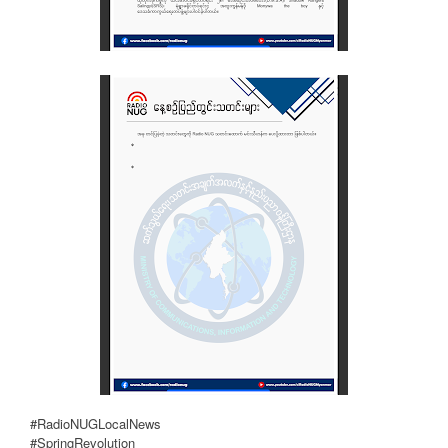
#RadioNUGLocalNews
#SpringRevolution