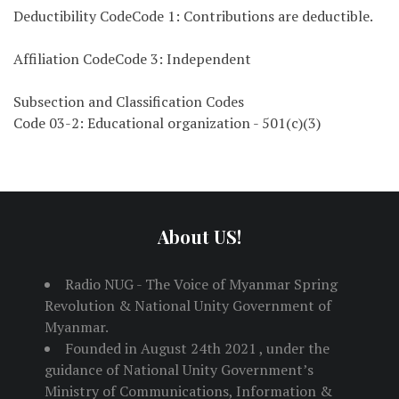
Deductibility CodeCode 1: Contributions are deductible.
Affiliation CodeCode 3: Independent
Subsection and Classification Codes
Code 03-2: Educational organization - 501(c)(3)
About US!
Radio NUG - The Voice of Myanmar Spring
Revolution & National Unity Government of
Myanmar.
Founded in August 24th 2021 , under the
guidance of National Unity Government’s
Ministry of Communications, Information &