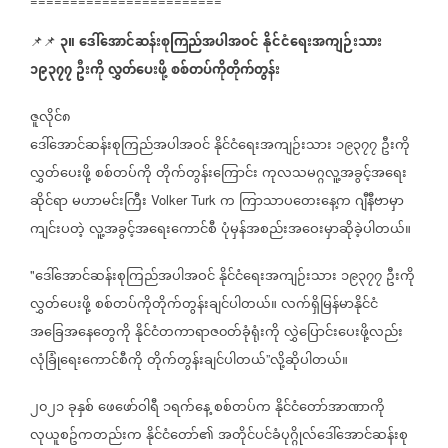
========================
၃။
ဒေါ်အောင်ဆန်းစုကြည်အပါအဝင်
နိုင်ငံရေးအကျဉ်းသား
📌📌
၁၉၃၇၇
ဦးကို
လွှတ်ပေးဖို့
စစ်တပ်ကိုတိုက်တွန်း
ဇူလိုင်၈
ဒေါ်အောင်ဆန်းစုကြည်အပါအဝင်
နိုင်ငံရေးအကျဉ်းသား
၁၉၃၇၇
ဦးကို
လွှတ်ပေးဖို့
စစ်တပ်ကို
တိုက်တွန်းကြောင်း
ကုလသမဂ္ဂလူ့အခွင့်အရေး
ဆိုင်ရာ
မဟာမင်းကြီး
က
ကြာသာပတေးနေ့က
ဂျီနီဗာမှာ
Volker Turk
ကျင်းပတဲ့
လူ့အခွင့်အရေးကောင်စီ
ပုံမှန်အစည်းအဝေးမှာဆိုခဲ့ပါတယ်။
ဒေါ်အောင်ဆန်းစုကြည်အပါအဝင်
နိုင်ငံရေးအကျဉ်းသား
၁၉၃၇၇
ဦးကို
"
လွှတ်ပေးဖို့
စစ်တပ်ကိုတိုက်တွန်းချင်ပါတယ်။
လက်ရှိမြန်မာနိုင်ငံ
အခြေအနေတွေကို
နိုင်ငံတကာရာဇ၀တ်ခုံရုံးကို
လွှဲပြောင်းပေးဖို့လည်း
လုံခြုံရေးကောင်စီကို
တိုက်တွန်းချင်ပါတယ်
လို့ဆိုပါတယ်။
”
၂၀၂၁
ခုနှစ်
ဖေဖော်ဝါရီ
၁ရက်နေ့
စစ်တပ်က
နိုင်ငံတော်အာဏာကို
လုယူစဥ်ကတည်းက
နိုင်ငံတော်၏
အတိုင်ပင်ခံပုဂ္ဂိုလ်ဒေါ်အောင်ဆန်းစု