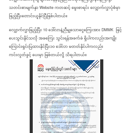
သတင်းစာမျက်နှာ
ကတဆင့်
မွေးစာရင်း
လျှောက်လွှာပုံစံမှာ
Website
ဖြည့်ပြီးတောင်းယူနိုင်ပြီဖြစ်ပါတယ်။
လျှောက်လွှာဖြည့်ပြီး
ဒေါ်လာနဲ့ညီမျှသောငွေကြေးအား
ဖြင့်
10
DMMK
ပေးသွင်းနိုင်သလို
အခကြေး
သွင်းရန်အခက်ခဲ
ရှိပါကလည်းအကျိုး
ကြောင်းရှင်းပြထားနိုင်ပြီး၁၀
ဒေါ်လာ
မတတ်နိုင်ပါကလည်း
ကင်းလွတ်ခွင့်
ပေးမှာ
ဖြစ်တယ်လို့
သိရပါတယ်။