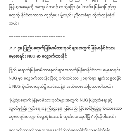
မြန်မာ့အရေးကို
အကျယ်တဝင့်
ထည့်ပြော
ခဲ့ပါတယ်။
မြန်မာပြည်သူ
တွေကို
နိုင်ငံတကာက
ကူညီပေး
ဖို့လည်း
ညီလာခံမှာ
တိုက်တွန်းခဲ့ပါ
တယ်။
========================
၄။
ပြည်ပရောက်မြန်မာမိသားစု၀င်များအတွက်မြန်မာနိုင်ငံသား
📌📌
မွေးစာရင်း
မှာ
လျှောက်ထားနိုင်
NUG
ပြည်ပရောက်မြန်မာမိသားစု၀င်များအတွက်မြန်မာနိုင်ငံသား
မွေးစာရင်း
မှာ
လျှောက်ထားနိုင်ပြီလို့
စက်တင်ဘာ
၂၁ရက်မှာ
ချက်သမ္မတနိူင်
NUG
ငံ
ကိုယ်စားလှယ်ဦးလင်းသန့်မှ
အသိပေးဖော်ပြထားပါတယ်။
NUG
ပြည်ပရောက်မြန်မာမိသားစု၀င်များအတွက်
ပြည်ထဲရေးနှင့်
"
NUG
လူဝင်မှုကြီးကြပ်ရေးဝန်ကြီးဌာနမှ
ပြန်လည်
ပြင်ဆင်ဖြည့်စွက်ထားသော
မွေးစာရင်းလျှောက်လွှာပုံစံအသစ်
ထုတ်ပေးနေပါပြီ။
လိုဆိုပါတယ်။
"
လျှောက်ထားလိုသူများအနေနှင့်ပြည်ထဲရေးဝန်ကြီးဌာနဝန်ကြီးရုံး