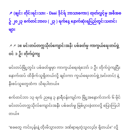
ချင်း
တိုင်းရင်းသား
ဒိုင်ရ်
ဘာသာစကား
ထုတ်လွှင့်မှု
အစီအစ
(
- Daai
)
📌
ဥ်
၂၀၂၃
စက်တင်ဘာလ
၂၃
ရက်နေ့
နောက်ဆုံး
ရပြည်တွင်းသတင်း
(
)
များ
၁။
မင်းတပ်တက္ကသိုလ်ကျောင်းအနီး
ပစ်ခတ်မှု
ကာကွယ်ရေးတပ်ဖွဲ့
📌📌
ဝင်
၁
ဦး
တိုက်ပွဲကျ
မင်းတပ်မြို့တွင်း
ပစ်ခတ်မှုမှာ
ကာကွယ်ရေးရဲဘော်
၁
ဦး
တိုက်ပွဲကျပြီး
နောက်ထပ်
ထိခိုက်သူရှိတယ်လို့
ချင်းကာ
ကွယ်ရေးတပ်ဖွဲ့
မင်းတပ်
နဲ့
(
)
နီးစပ်သူတွေထံက
သိရပါတယ်။
စက်တင်ဘာ
၁၃
ရက်
ညနေ
၃
နာရီဝန်းကျင်က
မြို့အနောက်ဘက်
၆
မိုင်
မင်းတပ်တက္ကသိုလ်ကျောင်းအနီး
ပစ်ခတ်မှု
ဖြစ်ပွားခဲ့တာလို့
ပြောကြပါ
တယ်။
စခတွေ
ကင်းပုန်းနဲ့
တိုးမိသွားတာ၊
ဒဏ်ရာရတဲ့သူလည်း
ရှိတယ်။
လို့
“
”