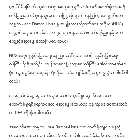
၇၈
ကြိမ်မြောက်
ကုလသမဂ္ဂအထွေထွေညီလာခံတက်ရောက်ဖို့
အမေရိ
ကန်ပြည်ထောင်စု၊
နယူးယောက်မြို့ကိုရောက်
နေကြတဲ့
အရှေ့တီမော
သမ္မတ
နဲ့
အမျိုးသားညီညွတ်ရေး
အစိုးရ
Jose Ramos-Horta
(NUG)
အဖွဲ့ဝင်တွေ
စက်တင်ဘာလ
၂၁
ရက်နေ့
ဒေသစံတော်ချိန်ညနေပိုင်းက
တွေ့ဆုံဆွေးနွေးခဲ့တာြဖစ်ပါတယ်။
အစိုးရ
နိုင်ငံခြားရေးဝန်ကြီး
ဒေါ်ဇင်မာအောင်၊
ဒုနိုင်ငံခြားရေး
NUG
ဝန်ကြီး
ဦးမိုးဇော်ဦး၊
ကျန်းမာရေးနဲ့
ပညာရေးဝန်ကြီး
ဒေါက်တာဇော်ဝေ
စိုး၊
လူ့အခွင့်အရေးဒုဝန်ကြီး
ဦးအောင်ကျော်မိုးတို့
ဆွေးနွေးပွဲမှာ
ပါဝင်ပါ
တယ်။
အရှေ့တီမောနဲ့
ရှေ့ဆက်လုပ်ဆောင်မယ့်ကိစ္စတွေ၊
နိုင်ငံတကာ
ထောက်ခံမှုရရှိရေးကိစ္စတွေ
ဆွေးနွေးခဲ့တယ်လို့
ဝန်ကြီးဒေါ်ဇင်မာအောင်
က
ကိုပြောပါတယ်။
RFA
အရှေ့တီမော
သမ္မတ
ဟာ
လက်ရှိကျင်းပနေတဲ့
Jose Ramos-Horta
ကုလသမဂ္ဂအထွေထွေညီလာခံတွင်း
ပြောကြားတဲ့
မိန့်ခွန်းထဲမှာလည်း