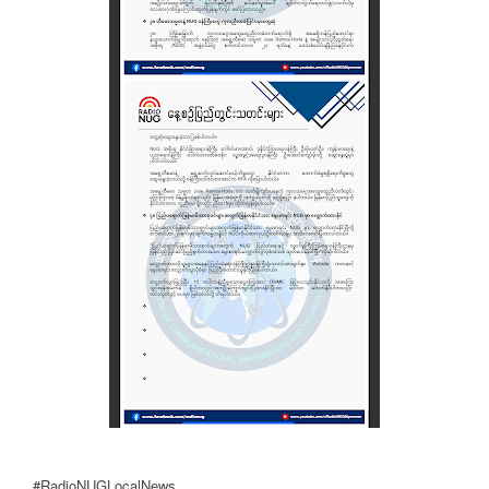
#RadioNUGLocalNews