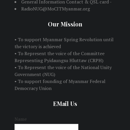
General Information Contact & QSL card -
RadioNUG@MoCITMyanmar.org
Our Mission
• To support Myanmar Spring Revolution until
the victory is achieved
• To Represent the voice of the Committee
Representing Pyidaungsu Hluttaw (CRPH)
• To Represent the voice of the National Unity
Government (NUG)
• To support founding of Myanmar Federal
Democracy Union
EMail Us
Name