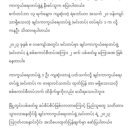
ကာကွယ်‌ရေးတပ်ဖွဲ့နဲ့
နီးစပ်သူက
ပြောပါတယ်။
စက်တင်ဘာ
၁၃
ရက်နေ့က
ကျဆုံးတဲ့
ရဲဘော်ဟာ
အသက်
၂၀
ဝန်းကျင်
သာရှိသေးတဲ့
ချင်းကာကွယ်ရေးတပ်ဖွဲ့
မင်းတပ်
တပ်ရင်း
၁
က
လို့
(
)
ကနဦး
သိထားရပါတယ်။
၂၀၂၃
ခုနှစ်
၈
လကျော်အတွင်း
မင်းတပ်မှာ
ချင်းကာကွယ်‌ရေးတပ်ဖွဲ့
‌
မင်းတပ်
နဲ့
စစ်ကောင်စီတပ်အကြား
၂
ဖက်
ပစ်ခတ်မှု
မကြာခဏ
ဖြစ်
(
)
နေတာပါ။
ကာကွယ်ရေးတပ်ဖွဲ့
၁
ဦး
ကျဆုံးတာနဲ့
ပတ်သက်လို့
ချင်းကာကွယ်ရေး
တပ်ဖွဲ့
မင်းတပ်
က
တရားဝင်သတင်း
ထုတ်ပြန်
တာ
မရှိသေးသလို
(
)
စစ်ကောင်စီတပ်ဘက်
ထိခိုက်မှုကိုလည်း
မသိရသေးပါဘူး။
မြို့တွင်းပစ်ခတ်မှု
ခပ်စိပ်စိပ်ဖြစ်လာတာကြောင့်
ပြည်သူတွေ
သတိထား
သွားလာနေထိုင်ဖို့
ချင်းကာကွယ်ရေးတပ်ဖွဲ့
မင်းတပ်
ရဲ့
၂၀၂၃
(
)
ဩဂုတ်လနှောင်းပိုင်း
အသိပေးထုတ်ပြန်ချက်မှာ
ဖော်ပြပါတယ်။