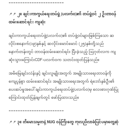
========================
၂။
ချင်းကာကွယ်ရေးတပ်ဖွဲ့
ပလက်ဝ
၏
တပ်ဖွဲ့ဝင်
၂
ဦးတာဝန်
📌📌
(
)
ထမ်းဆောင်ရင်း
ကျဆုံး
ချင်းကာကွယ်ရေးတပ်ဖွဲ့
ပလက်ဝ
၏
တပ်ဖွဲ့ဝင်များဖြစ်ကြသော
ဆ
(
)
လိုင်းဧနောက်
၁၉
နှစ်နှင့်
ဆလိုင်းမောင်မောင်
၂၅
နှစ်တို့သည်
(
)
(
)
နောက်တန်းတွင်
တာဝန်ထမ်းဆောင်ရင်း
ပြီးခဲ့သည့်
ဩဂုတ်လက
ကျ
ဆုံးသွားကြောင်း
ပလက်ဝက
သတင်းထုတ်ပြန်သည်။
CDF-
အမိမြေချင်းလဲန်းနှင့်
ချင်းလူမျိုးအတွက်
အမျိုးသားရေးတာဝန်ကို
ကျေပွန်စွာ
ထမ်းဆောင်ရင်း
အမျိုးသားရေးအတွက်
ရဲဘော်နှစ်ဦး၏
ပေးဆပ်မှုအပေါ်
ချင်းကာကွယ်ရေးတပ်ဖွဲ့
ပလက်ဝ
မှ
လေးစားဂုဏ်ပြု
(
)
ကြောင်းထုတ်ပြန်ချက်တွင်
ဖော်ပြထားသည်။
========================
၃။
တီမောသမ္မတနဲ့
ဝန်ကြီးတွေ
ကုလညီလာခံပြင်ပမှာတွေ့ဆုံ
📌📌
NUG