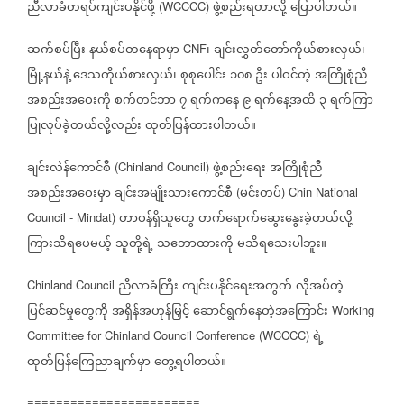
ညီလာခံတရပ်ကျင်းပနိုင်ဖို့
ဖွဲ့စည်းရတာလို့
ပြောပါတယ်။
(WCCCC)
ဆက်စပ်ပြီး
နယ်စပ်တနေရာမှာ
၊
ချင်းလွှတ်တော်ကိုယ်စားလှယ်၊
CNF
မြို့နယ်နဲ့
ဒေသကိုယ်စားလှယ်၊
စုစုပေါင်း
၁၀၈
ဦး
ပါဝင်တဲ့
အကြိုစုံညီ
အစည်းအဝေးကို
စက်တင်ဘာ
၇
ရက်ကနေ
၉
ရက်နေ့အထိ
၃
ရက်ကြာ
ပြုလုပ်ခဲ့တယ်လို့လည်း
ထုတ်ပြန်ထားပါတယ်။
ချင်းလဲန်ကောင်စီ
ဖွဲ့စည်းရေး
အကြိုစုံညီ
(Chinland Council)
အစည်းအဝေးမှာ
ချင်းအမျိုးသားကောင်စီ
မင်းတပ်
(
) Chin National
တာဝန်ရှိသူတွေ
တက်ရောက်ဆွေးနွေးခဲ့တယ်လို့
Council - Mindat)
ကြားသိရပေမယ့်
သူတို့ရဲ့
သဘောထားကို
မသိရသေးပါဘူး။
ညီလာခံကြီး
ကျင်းပနိုင်ရေးအတွက်
လိုအပ်တဲ့
Chinland Council
ပြင်ဆင်မှုတွေကို
အရှိန်အဟုန်မြှင့်
ဆောင်ရွက်နေတဲ့အကြောင်း
Working
ရဲ့
Committee for Chinland Council Conference (WCCCC)
ထုတ်ပြန်ကြေညာချက်မှာ
တွေ့ရပါတယ်။
========================