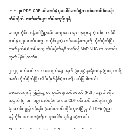
၂။
မင်းတပ်နဲ့
ပူးပေါင်းတပ်ဖွဲ့က
စစ်ကောင်စီစခန်း
📌📌
PDF, CDF
သိမ်းပိုက်၊
လက်နက်များ
သိမ်းဆည်းရရှိ
မကွေးတိုင်း၊
ဂန့်ဂေါမြို့နယ်၊
ကျောဒေသမှာ
နေရာယူတဲ့
စစ်ကောင်စီ
တပ်နဲ့
ပျူစောထီးတွေ
အထိုင်ချတဲ့
ကင်းစခန်းတခုကို
တိုက်ခိုက်ပြီး
လက်နက်နဲ့
ခဲယမ်းတွေ
သိမ်းပိုက်ရရှိတယ်လို့
က
သတင်း
MoD NUG
ထုတ်ပြန်ပါတယ်။
၂၀၂၃
စက်တင်ဘာလ
၁၈
ရက်နေ့၊
မနက်
၄း၄၃
နာရီကနေ
၅း၀၃
နာရီ
(
)
(
)
အထိ
တိုက်ခိုက်ပြီး
သိမ်းပိုက်နိုင်ခဲ့တာလို့
ဖော်ပြပါတယ်။
စစ်ဆင်ရေးကို
ပြည်သူ့ကာကွယ်ရေးတပ်မတော်
ဂန့်ဂေါခရိုင်
(PDF)
အမှတ်
၇၊
၁၈၊
၁၉
တပ်ရင်း၊
ပကဖ၊
မင်းတပ်
တပ်ရင်း
၂
၊
(
)
CDF
(
)
ပုံတောင်ဂဠုန်တပ်ရင်း
ယင်းမာပင်ခရိုင်၊
ပုလဲမြို့နယ်
၊
ပုံညာ
(
LDF)
မုန်တိုင်း
ပကဖအဖွဲ့တို့က
ပူးပေါင်းလှုပ်ရှားခဲ့တာပါ။