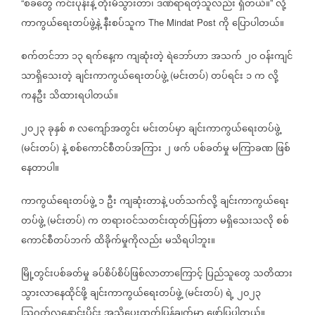
စခတွေ
ကင်းပုန်းနဲ့
တိုးမိသွားတာ၊
ဒဏ်ရာရတဲ့သူလည်း
ရှိတယ်။
လို့
“
”
ကာကွယ်‌ရေးတပ်ဖွဲ့နဲ့
နီးစပ်သူက
ကို
ပြောပါတယ်။
The Mindat Post
စက်တင်ဘာ
၁၃
ရက်နေ့က
ကျဆုံးတဲ့
ရဲဘော်ဟာ
အသက်
၂၀
ဝန်းကျင်
သာရှိသေးတဲ့
ချင်းကာကွယ်ရေးတပ်ဖွဲ့
မင်းတပ်
တပ်ရင်း
၁
က
လို့
(
)
ကနဦး
သိထားရပါတယ်။
၂၀၂၃
ခုနှစ်
၈
လကျော်အတွင်း
မင်းတပ်မှာ
ချင်းကာကွယ်‌ရေးတပ်ဖွဲ့
‌
မင်းတပ်
နဲ့
စစ်ကောင်စီတပ်အကြား
၂
ဖက်
ပစ်ခတ်မှု
မကြာခဏ
ဖြစ်
(
)
နေတာပါ။
ကာကွယ်ရေးတပ်ဖွဲ့
၁
ဦး
ကျဆုံးတာနဲ့
ပတ်သက်လို့
ချင်းကာကွယ်ရေး
တပ်ဖွဲ့
မင်းတပ်
က
တရားဝင်သတင်းထုတ်ပြန်တာ
မရှိသေးသလို
စစ်
(
)
ကောင်စီတပ်ဘက်
ထိခိုက်မှုကိုလည်း
မသိရပါဘူး။
မြို့တွင်းပစ်ခတ်မှု
ခပ်စိပ်စိပ်ဖြစ်လာတာကြောင့်
ပြည်သူတွေ
သတိထား
သွားလာနေထိုင်ဖို့
ချင်းကာကွယ်ရေးတပ်ဖွဲ့
မင်းတပ်
ရဲ့
၂၀၂၃
(
)
ဩဂုတ်လနှောင်းပိုင်း
အသိပေးထုတ်ပြန်ချက်မှာ
ဖော်ပြပါတယ်။