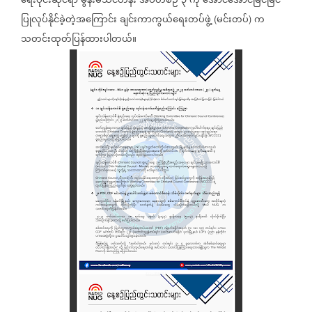
ရေးပိုင်းဆိုင်ရာ
မွန်းမံသင်တန်း
အပတ်စဉ်
၃
ကို
အောင်အောင်မြင်မြင်
ပြုလုပ်နိုင်ခဲ့တဲ့အကြောင်း
ချင်းကာကွယ်ရေးတပ်ဖွဲ့
မင်းတပ်
က
(
)
သတင်းထုတ်ပြန်ထားပါတယ်။