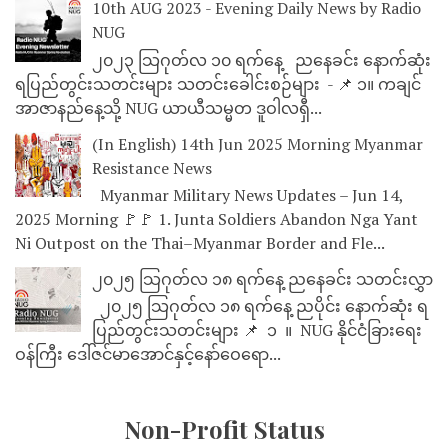
10th AUG 2023 - Evening Daily News by Radio
NUG
၂၀၂၃ သြဂုတ်လ ၁၀ ရက်နေ့ ညနေခင်း နောက်ဆုံး
ရပြည်တွင်းသတင်းများ သတင်းခေါင်းစဉ်များ - 📌 ၁။ ကချင်
အာဇာနည်နေ့သို့ NUG ယာယီသမ္မတ ဒူဝါလရှီ...
(In English) 14th Jun 2025 Morning Myanmar
Resistance News
Myanmar Military News Updates – Jun 14,
2025 Morning 🚩🚩 1. Junta Soldiers Abandon Nga Yant
Ni Outpost on the Thai–Myanmar Border and Fle...
၂၀၂၅ သြဂုတ်လ ၁၈ ရက်နေ့ ညနေခင်း သတင်းလွှာ
၂၀၂၅ သြဂုတ်လ ၁၈ ရက်နေ့ ညပိုင်း နောက်ဆုံး ရ
ပြည်တွင်းသတင်းများ 📌 ⁨⁨⁨⁨ ၁ ⁨ ။ ⁨ NUG နိုင်ငံခြားရေး
ဝန်ကြီး ဒေါ်ဇင်မာအောင်နှင့်နော်ဝေရော...
Non-Profit Status