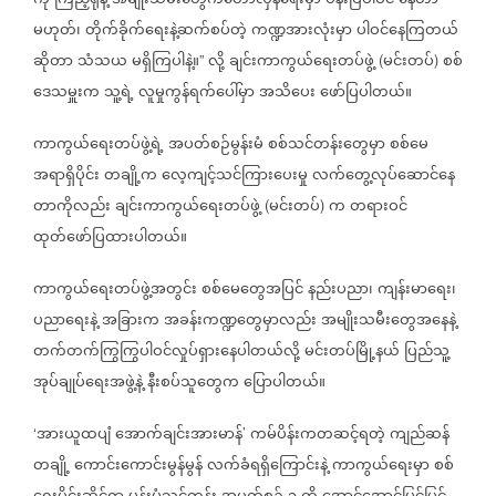
ကို
ကြည့်ရုံနဲ့
အမျိုးသမီးတွေကတော်လှန်ရေးမှာ
ဗန်းပြပါဝင်
နေတာ
မဟုတ်၊
တိုက်ခိုက်ရေးနဲ့ဆက်စပ်တဲ့
ကဏ္ဍအားလုံးမှာ
ပါဝင်နေကြတယ်
ဆိုတာ
သံသယ
မရှိကြပါနဲ့။
လို့
ချင်းကာကွယ်ရေးတပ်ဖွဲ့
မင်းတပ်
စစ်
”
(
)
ဒေသမှူးက
သူ့ရဲ့
လူမှုကွန်ရက်ပေါ်မှာ
အသိပေး
ဖော်ပြပါတယ်။
ကာကွယ်ရေးတပ်ဖွဲ့ရဲ့
အပတ်စဉ်မွန်းမံ
စစ်သင်တန်းတွေမှာ
စစ်မေ
အရာရှိပိုင်း
တချို့က
လေ့ကျင့်သင်ကြားပေးမှု
လက်တွေ့လုပ်ဆောင်နေ
တာကိုလည်း
ချင်းကာကွယ်ရေးတပ်ဖွဲ့
မင်းတပ်
က
တရားဝင်
(
)
ထုတ်ဖော်ပြထားပါတယ်။
ကာကွယ်ရေးတပ်ဖွဲ့အတွင်း
စစ်မေတွေအပြင်
နည်းပညာ၊
ကျန်းမာရေး၊
ပညာရေးနဲ့
အခြားက
အခန်းကဏ္ဍတွေမှာလည်း
အမျိုးသမီးတွေအနေနဲ့
တက်တက်ကြွကြွပါဝင်လှုပ်ရှားနေပါတယ်လို့
မင်းတပ်မြို့နယ်
ပြည်သူ့
အုပ်ချုပ်ရေးအဖွဲ့နဲ့
နီးစပ်သူတွေက
ပြောပါတယ်။
အားယူထပျံ
အောက်ချင်းအားမာန်
ကမ်ပိန်းကတဆင့်ရတဲ့
ကျည်ဆန်
‘
’
တချို့
ကောင်းကောင်းမွန်မွန်
လက်ခံရရှိကြောင်းနဲ့
ကာကွယ်ရေးမှာ
စစ်