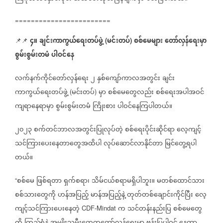
========================
၄။
ချင်းကာကွယ်ရေးတပ်ဖွဲ့
မင်းတပ်
စစ်မေများ
တော်လှန်ရေးမှာ
📌📌
(
)
စွမ်းစွမ်းတမံ
ပါဝင်နေ
လက်နက်ကိုင်တော်လှန်ရေး
၂
နှစ်ကျော်ကာလအတွင်း
ချင်း
ကာကွယ်ရေးတပ်ဖွဲ့
မင်းတပ်
မှာ
စစ်မေတွေလည်း
စစ်ရေးအပါအဝင်
(
)
ကျရာနေရာမှာ
စွမ်းစွမ်းတမံ
ကြိုးစား
ပါဝင်နေကြပါတယ်။
၂၀၂၃
စက်တင်ဘာလအတွင်းပြုလုပ်တဲ့
စစ်ရေးပိုင်းဆိုင်ရာ
လေ့ကျင့်
သင်ကြားပေးနေတာတွေအထိပါ
လုပ်ဆောင်လာနိုင်တာ
မြင်တွေ့ရပါ
တယ်။
စစ်မေ
ဖြစ်ရတာ
ရှက်စရာ၊
သိမ်ငယ်စရာမရှိပါဘူး။
မတစ်ထောင်သား
“
စစ်သားတွေကို
ဟန်အပြည့်
မာန်အပြည့်နဲ့
တုတ်တစ်ချောင်းကိုင်ပြီး
လေ့
ကျင့်သင်ကြားပေးနေတဲ့
က
သင်တန်းနည်းပြ
စစ်မေတွေ
CDF-Mindat