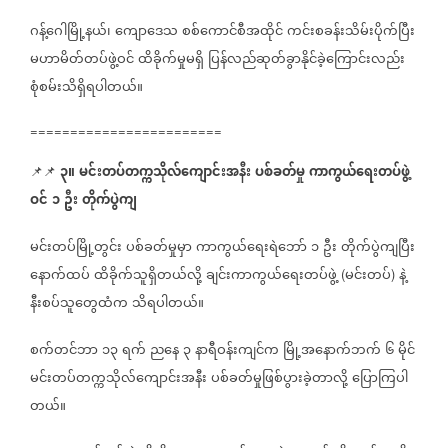
ဂန့်ဂေါမြို့နယ်၊
ကျောဒေသ
စစ်ကောင်စီအထိုင်
ကင်းစခန်းသိမ်းပိုက်ပြီး
မဟာမိတ်တပ်ဖွဲ့ဝင်
ထိခိုက်မှုမရှိ
ပြန်လည်ဆုတ်ခွာနိုင်ခဲ့ကြောင်းလည်း
စုံစမ်းသိရှိရပါတယ်။
========================
၃။
မင်းတပ်တက္ကသိုလ်ကျောင်းအနီး
ပစ်ခတ်မှု
ကာကွယ်ရေးတပ်ဖွဲ့
📌📌
ဝင်
၁
ဦး
တိုက်ပွဲကျ
မင်းတပ်မြို့တွင်း
ပစ်ခတ်မှုမှာ
ကာကွယ်ရေးရဲဘော်
၁
ဦး
တိုက်ပွဲကျပြီး
နောက်ထပ်
ထိခိုက်သူရှိတယ်လို့
ချင်းကာကွယ်ရေးတပ်ဖွဲ့
မင်းတပ်
နဲ့
(
)
နီးစပ်သူတွေထံက
သိရပါတယ်။
စက်တင်ဘာ
၁၃
ရက်
ညနေ
၃
နာရီဝန်းကျင်က
မြို့အနောက်ဘက်
၆
မိုင်
မင်းတပ်တက္ကသိုလ်ကျောင်းအနီး
ပစ်ခတ်မှုဖြစ်ပွားခဲ့တာလို့
ပြောကြပါ
တယ်။