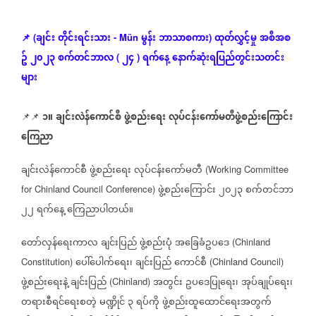
ချင်း
တိုင်းရင်းသား
မွန်း
ဘာသာစကား
ထုတ်လွှင့်မှု
အစီအစ
(
- Mün
)
📌
ဥ်
၂၀၂၃
စက်တင်ဘာလ
၂၄
ရက်နေ့
နောက်ဆုံး
ရပြည်တွင်းသတင်း
(
)
များ
၁။
ချင်းလဲန်ကောင်စီ
ဖွဲ့စည်းရေး
လုပ်ငန်းကော်မတီဖွဲ့စည်းကြောင်း
📌📌
ကြေညာ
ချင်းလဲန်ကောင်စီ
ဖွဲ့စည်းရေး
လုပ်ငန်းကော်မတီ
(Working Committee
ဖွဲ့စည်းကြောင်း
၂၀၂၃
စက်တင်ဘာ
for Chinland Council Conference)
၂၂
ရက်နေ့
ကြေညာပါတယ်။
တော်လှန်ရေးကာလ
ချင်းပြည်
ဖွဲ့စည်းပုံ
အခြေခံဥပဒေ
(Chinland
ပေါ်ပေါက်ရေး၊
ချင်းပြည်
ကောင်စီ
Constitution)
(Chinland Council)
ဖွဲ့စည်းရေးနဲ့
ချင်းပြည်
အတွင်း
ဥပဒေပြုရေး၊
အုပ်ချုပ်ရေး၊
(Chinland)
တရားစီရင်ရေးစတဲ့
မဏ္ဍိုင်
၃
ရပ်ကို
ဖွဲ့စည်းထူထောင်ရေးအတွက်