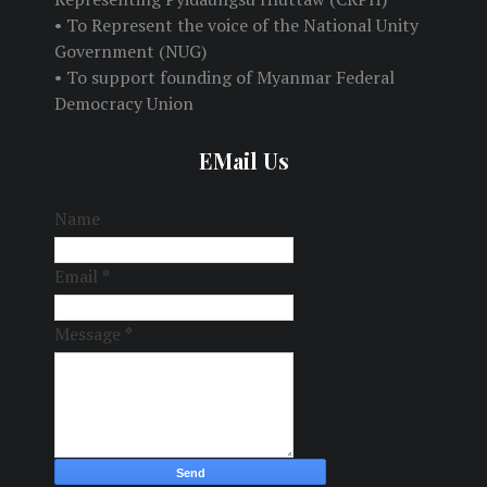
• To Represent the voice of the National Unity
Government (NUG)
• To support founding of Myanmar Federal
Democracy Union
EMail Us
Name
Email
*
Message
*