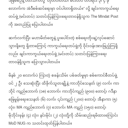
ဒီဖြစ်စဉ်နဲ့
ပတ်သက်လို့
ဟုတ်ပါတယ်၊
မင်းတပ်
တပ်ရင်း
၃၊
၄
ခု
“
လောက်က
အဲဒီစစ်ဆင်ရေးမှာ
ဝင်ပါတာရှိတယ်။
လို့
ချင်းကာကွယ်ရေး
”
တပ်ဖွဲ့
မင်းတပ်
သတင်းပြန်ကြားရေးတာဝန်ရှိသူက
(
)
The Mindat Post
ကို
အတည်ပြု
ပြောပါတယ်။
ဆက်လက်ပြီး
မဟာမိတ်တွေနဲ့
ပူးပေါင်းတဲ့
စစ်ရေးတိုးချဲ့လုပ်ဆောင်
သွားဖို့တွေ
ရှိတာကြောင့်
ကာကွယ်ရေးတပ်ဖွဲ့ကို
ဝိုင်းဝန်းအားဖြည့်ကြဖို့
လည်း
ချင်းကာကွယ်ရေးတပ်ဖွဲ့
မင်းတပ်
သတင်းပြန်ကြားရေး
(
)
တာဝန်ရှိသူက
ပြောသွားပါတယ်။
မိနစ်
၂၀
လောက်ပဲ
ကြာတဲ့
စခန်းသိမ်း
ပစ်ခတ်မှုမှာ
စစ်ကောင်စီတပ်ဖွဲ့
ဝင်
၂
ဦး
သေဆုံးပြီး
ထိခိုက်သူတချို့နဲ့
ကာဘိုင်သေနတ်
၉
လက်၊
ကာ
(
)
ဘိုင်
ကျည်ဘောက်
၁၈
ဘောက်၊
ကာဘိုင်ကျည်
၉၀၀
တောင့်၊
ဂဒီနာ
(
)
(
)
ခြေမှုန်းရေးသေနတ်
၆
လက်၊
၎င်းကျည်
၂၀၀
တောင့်၊
အီနာကာ
၅
(
)
(
)
(
)
လုံး၊
ကျည်ဘောက်
၇
ဘောက်၊
ကျည်
၁၅၀
တောင့်၊
MA
(
)
MA
(
)
မိုဘိုင်းဖုန်း
၄
လုံး၊
နင်းမိုင်း
၂
လုံးတို့ကို
သိမ်းဆည်းရမိထားကြောင်း
(
)
(
)
က
သတင်းထုတ်ပြန်ပါတယ်။
MoD NUG