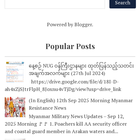
Powered by
Blogger
.
Popular Posts
နေ့စဉ် NUG ဝန်ကြီးဌာနများ ထုတ်ပြန်သည့်သတင်း
အချက်အလက်များ (27th Jul 2024)
https://drive.google.com/file/d/18I-D-
ah4xZjSJtrFlpH_8Joxnu4vTjDg/view?usp=drive_link
(In English) 12th Sep 2025 Morning Myanmar
Resistance News
Myanmar Military News Updates – Sep 12,
2025 Morning 🚩🚩 1. Poachers kill AA security officer
and coastal guard member in Arakan waters and...