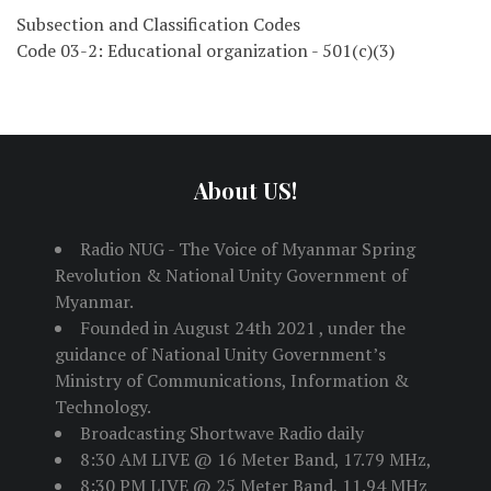
Subsection and Classification Codes
Code 03-2: Educational organization - 501(c)(3)
About US!
Radio NUG - The Voice of Myanmar Spring
Revolution & National Unity Government of
Myanmar.
Founded in August 24th 2021 , under the
guidance of National Unity Government’s
Ministry of Communications, Information &
Technology.
Broadcasting Shortwave Radio daily
8:30 AM LIVE @ 16 Meter Band, 17.79 MHz,
8:30 PM LIVE @ 25 Meter Band, 11.94 MHz