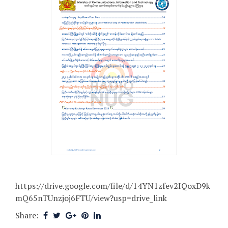
https://drive.google.com/file/d/14YN1zfev2IQoxD9k
mQ65nTUnzjoj6FTU/view?usp=drive_link
Share: