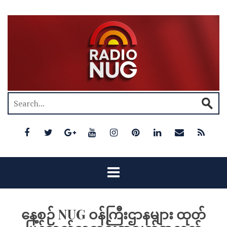
နေ့စဉ် NUG ဝန်ကြီးဌာနများ ထုတ်