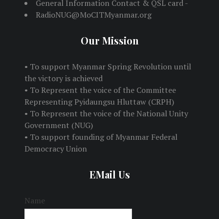
General Information Contact & QSL card -
RadioNUG@MoCITMyanmar.org
Our Mission
• To support Myanmar Spring Revolution until
the victory is achieved
• To Represent the voice of the Committee
Representing Pyidaungsu Hluttaw (CRPH)
• To Represent the voice of the National Unity
Government (NUG)
• To support founding of Myanmar Federal
Democracy Union
EMail Us
Name