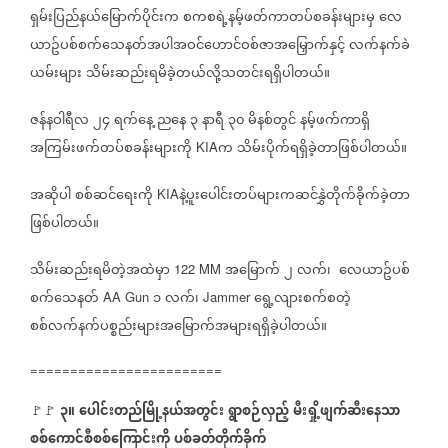
ရှမ်းပြည်နယ်မြောက်ပိုင်းက
စကစရဲ့နမ့်ဖတ်ကာတပ်စခန်းများမှ
လေ
ယာဥ်ပစ်စက်သေနတ်အပါအဝင်ဟောင်ဝစ်ဇာအမြှောက်နှင့်
လက်နက်ခဲ
ယမ်းများ
သိမ်းဆည်းရမိခဲ့တယ်လို့သတင်းရရှိပါတယ်။
ဇန်နဝါရီလ
၂၄
ရက်နေ့
ညနေ
၃
နာရီ
၃၀
မိနစ်တွင်
နမ့်ဖက်ကာရှိ
အကြမ်းဖက်တပ်စခန်းများကို
က
သိမ်းပိုက်ရရှိခဲ့တာဖြစ်ပါတယ်။
KIA
အဆိုပါ
စစ်ဆင်ရေးကို
နဲ့ပူးပေါင်းတပ်များကဆင်နွှဲတိုက်ခိုက်ခဲ့တာ
KIA
ဖြစ်ပါတယ်။
သိမ်းဆည်းရမိတဲ့အထဲမှာ
အမြောက်
၂
လက်၊
လေယာဥ်ပစ်
122 MM
စက်သေနတ်
၁
လက်၊
ရွေ့လျားစက်စတဲ့
AA Gun
Jammer
စစ်လက်နက်ပစ္စည်းများအမြောက်အများရရှိခဲ့ပါတယ်။
========================
၃။
ပေါင်းတည်မြို့နယ်အတွင်း
ရွာစဉ်လှည့်
မီးရှို့ဖျက်ဆီးနေသာ
🚩🚩
စစ်ကောင်စီစစ်ကြောင်းကို
ပစ်ခတ်တိုက်ခိုက်