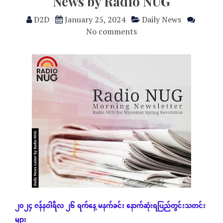
News by Radio NUG
D2D
January 25, 2024
Daily News
No comments
၂၀၂၄
ဇန်နဝါရီလ
၂၆
ရက်နေ့
မနက်ခင်း
နောက်ဆုံး
ရပြည်တွင်းသတင်း
များ