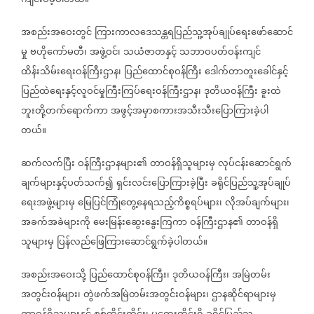
ကျင်းပခဲ့ပါတယ်။
အစည်းအဝေးတွင်
ကြားကာလဒေသန္တရပြည်သူ့အုပ်ချုပ်ရေးဖော်ဆောင်
မှု
ဗဟိုကော်မတီ၊
အဖွဲ့ဝင်၊
သယံဇာတနှင့်
သဘာဝပတ်ဝန်းကျင်
ထိန်းသိမ်းရေးဝန်ကြီးဌာန၊
ပြည်ထောင်စုဝန်ကြီး
ဒေါက်တာတူးခေါင်နှင့်
ပြည်ထဲရေးနှင့်လူဝင်မှုကြီးကြပ်ရေးဝန်ကြီးဌာန၊
ဒုတိယဝန်ကြီး
ခူးထဲ
ဘူးတို့တက်ရောက်ကာ
အဖွင့်အမှာစကားအသီးသီးပြောကြားခဲ့ပါ
တယ်။
ဆက်လက်ပြီး
ဝန်ကြီးဌာနများ၏
တာဝန်ရှိသူများမှ
လုပ်ငန်းဆောင်ရွက်
ချက်များနှင့်ပတ်သက်၍
ရှင်းလင်းပြောကြားခဲ့ပြီး
ခရိုင်ပြည်သူ့အုပ်ချုပ်
ရေးအဖွဲ့များမှ
မြေပြင်ကြုံတွေ့နေရသည့်ကိစ္စရပ်များ၊
လိုအပ်ချက်များ၊
အခက်အခဲများကို
မေးမြန်းဆွေးနွေးကြကာ
ဝန်ကြီးဌာန၏
တာဝန်ရှိ
သူများမှ
ပြန်လည်ဖြေကြားဆောင်ရွက်ခဲ့ပါတယ်။
အစည်းအဝေးသို့
ပြည်ထောင်စုဝန်ကြီး၊
ဒုတိယဝန်ကြီး၊
အမြဲတမ်း
အတွင်းဝန်များ၊
တွဲဖက်အမြဲတမ်းအတွင်းဝန်များ၊
ဌာနဆိုင်ရာများမှ