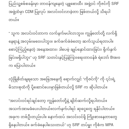
ပြည်သူ့စစ်စခန်းမှာ
တာဝန်ကျနေတဲ့
ပျူစောထီး
အဖွဲ့ဝင်
ကိုဇင်ကို
SRF
အဖွဲ့ထံမှာ
ပြုလုပ်
အလင်းဝင်လာခဲ့တာ
ဖြစ်တယ်လို့
သိရပါ
CDM
တယ်။
သူက
အလင်းဝင်တာက
လက်နက်မပါလာဘူး။
ကျွန်တော်တို့
လက်ရှိ
“
နေရာနဲ့
အလှမ်းမဝေးပါဘူး။
ခက်ခက်ခဲခဲတော့
ဆက်သွယ်ရတာပါ။
စောင့်ကြည့်နေတဲ့
အနေအထား၊
ဒါပေမဲ့
ချုပ်နှောင်ထားခြင်း၊
ရိုက်နှက်
ခြင်းမရှိပါဘူး
ဟု
သတင်းနှင့်ပြန်ကြားရေးတာဝန်ခံ
ရဲဘော်
”
SRF
Bravo
က
ပြောပါတယ်။
လုံခြုံစိတ်ချရသော
အခြေအနေကို
ရောက်လျှင်
ကိုဇင်ကို
ကို
၎င်းရဲ့
“
"
မိသားစုထံကို
ပို့ဆောင်ပေးမှာဖြစ်တယ်လို့
က
ဆိုပါတယ်။
SRF
အလင်းဝင်ရင်ချင်တော့
ကျွန်တော်တို့နဲ့
ချိတ်ဆက်လို့ရပါတယ်။
“
အသက်အာမခံပေးပါတယ်။လက်နက်ပါရင်
ဆုငွေတွေ
ရနိုင်ပါတယ်။
အခုက
တစ်ဦးတည်းပါ။
နောက်ထပ်
အလင်းဝင်ဖို့
ကြိုးစားနေတာတွေ
ရှိနေပါတယ်။
ခက်ခဲနေပါသေးတယ်
ဟု
တပ်မှူး
ကိုစံက
”
SRF
MPA