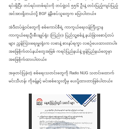
ရင်းရှိပြီး
တပ်ရင်းတစ်ရင်းကို
တပ်ဖွဲ့ဝင်
၅၅၆
ဦးနဲ့
တင်းပြည့်ကျပ်ပြည့်
အင်အားရှိတယ်လို့
နဲ့နီးစပ်သူတွေက
ပြောပါတယ်။
BGF
အဲဒီတပ်ဖွဲ့ဝင်တွေကို
စစ်ကောင်စီရဲ့
ကာကွယ်ရေးဝန်ကြီးဌာန
ကာကွယ်ရေးဦးစီးချုပ်ရုံး
ကြည်း
၊
ပြည်သူ့စစ်နဲ့
နယ်ခြားစောင့်တပ်
(
)
များ
ညွှန်ကြားရေးမှူးရုံးက
လစာနဲ့
စားနပ်ရက္ခာ
လစဉ်ပေးထားတာပါ။
အခြေစိုက်တပ်နယ်တွေအဖြစ်
ကရင်ပြည်နယ်နဲ့
မွန်ပြည်နယ်တွေမှာ
အခြေစိုက်ထားပါတယ်။
အခုတင်ပြခဲ့တဲ့
စစ်ရေးသတင်းတွေကို
သတင်းထောက်
Radio NUG
မင်းသီဟန်၊
ကိုခန့်နှင့်
မင်းစစ်သွေးတို့မှ
ပေးပို့ထားတာဖြစ်ပါတယ်။