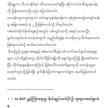
အိုင်ရွာက
ဘီယာဆိုင်မှာ
ဘီယာသောက်ခဲ့ပြီး
ဆိုင်ကယ်တစီးနဲ့
ရဲစခန်း
ကို
ပြန်လာတာလို့လည်း
ပြောပါတယ်။
သေဆုံးသွားသူတွေဟာ
မင်းနေကုန်းရဲစခန်းက
ဒုရဲအုပ်ကျော်ကျော်ဆန်း
နဲ့
အခြားအဆင့်
ရဲ
၂
ဦးဖြစ်တယ်လို့
သိရပါတယ်။
ပစ်ခတ်တိုက်ခိုက်နေစဉ်အတွင်း
ပစ်ကွင်းထဲကို
အရပ်သားတဦး
ရုတ်တရက်ဝင်လာတဲ့အတွက်
ကျည်ထိမှန်ခဲ့
တာကိုတော့
စိတ်မကောင်း
ဖြစ်ရတယ်လို့
အသိပေးထားပါတယ်။
မိဘပြည်သူများအနေနှင့်
စစ်ကောင်စီနှင့်ပတ်သက်ဆက်နွယ်တဲ့နေရာ
များ၊
၎င်းတို့နှင့်အတူ
လိုက်ပါခြင်းမျိုးကို
ရှောင်ရှားကြဖို့
နှိုးဆော်ထား
ပြီး
လိုက်နာမှုမရှိတာကြောင့်
ဖြစ်ပေါ်လာတဲ့ကိစ္စတွေကို
တာဝန်ယူမှာ
မဟုတ်ဘူးလို့
မြင်းခြံ
နဂါးနီးပြောက်ကျားတပ်ဖွဲ့က
ထုတ်ပြန်ထားပါ
-
တယ်။
========================
၈။
ညွှန်ကြားရေးမှူး
ဗိုလ်ချုပ်သက်ပိုင်ဦး
ရာထူးကဖယ်ရှားခံ
🚩🚩
BGF
ရ