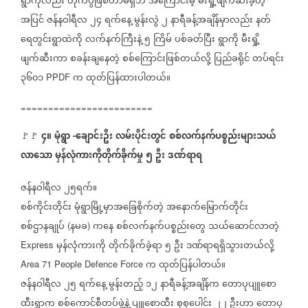
ရွာကိုလည်း
တိုက်ပွဲဖြစ်တာမရှိဘဲ
အကြောင်းမဲ့
မီးရှို့ဖျက်ဆီးခဲ့တဲ့
အပြင်
ဇန်နဝါရီလ
၂၄
ရက်နေ့
မွန်းလွဲ
၂
နာရီခန့်အချိန်မှာလည်း
နတ်
ရေတွင်းရွာထဲကို
လက်နက်ကြီးနဲ့
၅
ကြိမ်
ပစ်ခတ်ပြီး
ရွာကို
မီးရှို့
ဖျက်ဆီးကာ
စခန်းချနေတဲ့
စစ်ကြောင်းဖြစ်တယ်လို့
ပြည်ခရိုင်
တပ်ရင်း
၃၆၀၁
က
ထုတ်ပြန်ထားပါတယ်။
PPDF
========================
၄။
မုံရွာ
ချောင်းဦး
လမ်းပိုင်းတွင်
စစ်လက်နက်ပစ္စည်းများသယ်
🚩🚩
-
လာသော
မှန်လုံကားကိုတိုက်ခိုက်မှု
၅
ဦး
ဒဏ်ရာရ
ဇန်နဝါရီလ
၂၅ရက်။
စစ်ကိုင်းတိုင်း
မုံရွာမြို့မှာအခြေစိုက်တဲ့
အနောက်မြောက်တိုင်း
စစ်ဌာနချုပ်
နမခ
ကနေ
စစ်လက်နက်ပစ္စည်းတွေ
သယ်ဆောင်လာတဲ့
(
)
မှန်လုံကားကို
တိုက်ခိုက်ခဲ့ရာ
၅
ဦး
ဒဏ်ရာရရှိသွားတယ်လို့
Express
က
ထုတ်ပြန်ပါတယ်။
Area 71 People Defence Force
ဇန်နဝါရီလ
၂၅
ရက်နေ့
မွန်းတည့်
၁၂
နာရီခန့်အချိန်က
တောပုပျူစော
ထီးရွာက
စစ်ကောင်စီတပ်ဖွဲ့နဲ့
ပျူစောထီး
စုစုပေါင်း
၂၂
ဦးဟာ
တောပု