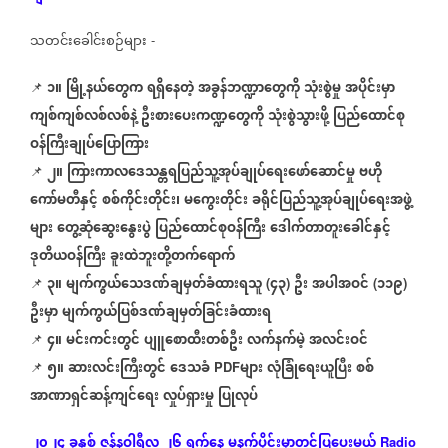
သတင်းခေါင်းစဉ်များ
-
၁။
မြို့နယ်တွေက
ရရှိနေတဲ့
အခွန်ဘဏ္ဍာတွေကို
သုံးစွဲမှု
အပိုင်းမှာ
📌
ကျစ်ကျစ်လစ်လစ်နဲ့
ဦးစားပေးကဏ္ဍတွေကို
သုံးစွဲသွားဖို့
ပြည်ထောင်စု
ဝန်ကြီးချုပ်ပြောကြား
၂။
ကြားကာလဒေသန္တရပြည်သူ့အုပ်ချုပ်ရေးဖော်ဆောင်မှု
ဗဟို
📌
ကော်မတီနှင့်
စစ်ကိုင်းတိုင်း၊
မကွေးတိုင်း
ခရိုင်ပြည်သူ့အုပ်ချုပ်ရေးအဖွဲ့
များ
တွေ့ဆုံဆွေးနွေးပွဲ
ပြည်ထောင်စုဝန်ကြီး
ဒေါက်တာတူးခေါင်နှင့်
ဒုတိယဝန်ကြီး
ခူးထဲဘူးတို့တက်ရောက်
၃။
မျက်ကွယ်သေဒဏ်ချမှတ်ခံထားရသူ
၄၃
ဦး
အပါအဝင်
၁၁၉
📌
(
)
(
)
ဦးမှာ
မျက်ကွယ်ပြစ်ဒဏ်ချမှတ်ခြင်းခံထားရ
၄။
မင်းကင်းတွင်
ပျူစောထီးတစ်ဦး
လက်နက်မဲ့
အလင်းဝင်
📌
၅။
ဆားလင်းကြီးတွင်
ဒေသခံ
များ
လုံခြုံရေးယူပြီး
စစ်
📌
PDF
အာဏာရှင်ဆန့်ကျင်ရေး
လှုပ်ရှားမှု
ပြုလုပ်
၂၀၂၄
ခုနှစ်
ဇန်နဝါရီလ
၂၆
ရက်နေ့
မနက်ပိုင်းမှာတင်ပြပေးမယ့်
Radio