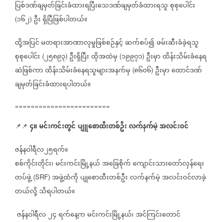
ပြစ်ဒဏ်ချမှတ်ခြင်းခံထားရပြီးသေဒဏ်ချမှတ်ခံထားရသူ
စုစုပေါင်း
၁၆၂
ဦး
ရှိပြီဖြစ်ပါတယ်။
(
)
ထို့အပြင်
မတရားအာဏာလုမှုဖြစ်စဉ်နှင့်
ဆက်စပ်၍
ဖမ်းဆီးခံခဲ့ရသူ
စုစုပေါင်း
၂၅၈၉၃
ဦးရှိပြီး
ထိုအထဲမှ
၁၉၉၇၁
ဦးမှာ
ထိန်းသိမ်းခံနေရ
(
)
(
)
ဆဲဖြစ်ကာ
ထိန်းသိမ်းခံနေရသူများအနက်မှ
၈၆၀၆
ဦးမှာ
ထောင်ဒဏ်
(
)
ချမှတ်ခြင်းခံထားရပါတယ်။
========================
၄။
မင်းကင်းတွင်
ပျူစောထီးတစ်ဦး
လက်နက်မဲ့
အလင်းဝင်
📌📌
ဇန်နဝါရီလ၂၅ရက်။
စစ်ကိုင်းတိုင်း၊
မင်းကင်းမြို့နယ်
အခြေစိုက်
ကျောင်းသားတော်လှန်ရေး
တပ်ဖွဲ့
အဖွဲ့ထံကို
ပျုစောထီးတစ်ဦး
လက်နက်မဲ့
အလင်းဝင်လာခဲ့
(SRF)
တယ်လို့
သိရပါတယ်။
ဇန်နဝါရီလ
၂၄
ရက်နေ့က
မင်းကင်းမြို့နယ်၊
အင်ကြင်းတောင်