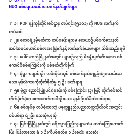
စစ်ရေးသတင်းကောက်နုတ်ချက်များ
NUG
၁။
ရန်ကုန်တိုင်းစစ်ဌာန
တပ်ရင်း
၅၁၀၁
ကို
လက်နက်
🚩
PDF
(
)
NUG
တပ်ဆင်
၂။
စကစရဲ့နမ့်ဖတ်ကာ
တပ်စခန်းများမှ
လေယာဥ်ပစ်စက်သေနတ်
🚩
အပါအဝင်ဟောင်ဝစ်ဇာအမြှောက်နှင့်လက်နက်ခဲယမ်းများ
သိမ်းဆည်းရမိ
၃။
ပေါင်းတည်မြို့နယ်အတွင်း
ရွာစဉ်လှည့်
မီးရှို့ဖျက်ဆီးနေသာ
စစ်
🚩
ကောင်စီစစ်ကြောင်းကို
ပစ်ခတ်တိုက်ခိုက်
၄။
မုံရွာ
ချောင်းဦး
လမ်းပိုင်းတွင်
စစ်လက်နက်ပစ္စည်းများသယ်လာ
🚩
-
သော
မှန်လုံကားကိုတိုက်ခိုက်မှု
၅
ဦး
ဒဏ်ရာရ
၅။
မုံရွာ
ညောင်ဖြူပင်ရဲစခန်းကို
စစ်ကြောင်း
၃
ဖြင့်
တိုက်စစ်ဆင်
🚩
(
)
တိုက်ခိုက်ခဲ့ရာ
စကစဘက်ကငါးဦးသေ၊
ခုနစ်ဦးထိခိုက်ဒဏ်ရာရ
၆။
စစ်အုပ်စု
တပ်စွဲထားတဲ့
ပခုက္ကူနည်းပညာတက္ကသိုလ်ဝင်းအတွင်း
🚩
ဝင်ပစ်ရာ
ရဲ၂ဦး
သေဆုံးဟုဆို
၇။
မြင်းခြံမြို့နယ်တွင်
ခရီးသွားပြည်သူများထံမှ
ဆက်ကြေးကောက်
🚩
ပြီး
ပြန်လာသော
ရဲ
၃
ဦးကိုပစ်ခတ်မှု
၃
ဦးစလုံး
သေဆုံး