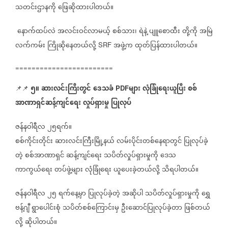
သတင်းဌာနကို
ဖြေဆိုထားပါတယ်။
နောက်ထပ်လဲ
အလင်းဝင်လာမယ့်
စစ်သား၊
ရဲနဲ့
ပျူစောထီး
တို့ကို
အမြဲ
လက်ကမ်း
ကြိုဆိုနေတယ်လို့
အဖွဲ့က
ထုတ်ပြန်ထားပါတယ်။
SRF
========================
၅။
ဆားလင်းကြီးတွင်
ဒေသခံ
များ
လုံခြုံရေးယူပြီး
စစ်
📌📌
PDF
အာဏာရှင်ဆန့်ကျင်ရေး
လှုပ်ရှားမှု
ပြုလုပ်
ဇန်နဝါရီလ
၂၅ရက်။
စစ်ကိုင်းတိုင်း
ဆားလင်းကြီးမြို့နယ်
လမ်းပိုင်းတစ်နေရာတွင်
ပြုလုပ်ခဲ့
တဲ့
စစ်အာဏာရှင်
ဆန့်ကျင်ရေး
သပိတ်လှုပ်ရှားမှုကို
ဒေသ
ကာကွယ်ရေး
တပ်ဖွဲ့များ
လုံခြုံရေး
ယူပေးခဲ့တယ်လို့
သိရပါတယ်။
ဇန်နဝါရီလ
၂၅
ရက်‌နေ့မှာ
ပြုလုပ်ခဲ့တဲ့
အဆိုပါ
သပိတ်လှုပ်ရှားမှုကို
ရွှေ
ဗန့်ဂျီ
ရွာပေါင်းစုံ
သပိတ်စစ်ကြောင်းမှ
ဦးဆောင်ပြုလုပ်ခဲ့တာ
ဖြစ်တယ်
လို့
ဆိုပါတယ်။