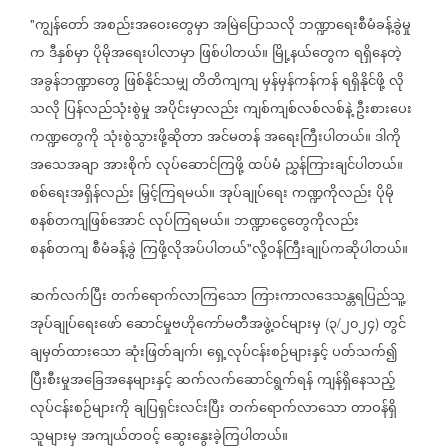
ကျွန်တော်
အစည်းအဝေးတွေမှာ
အမြဲပြောသလို
ဘဏ္ဍာရေးစီမံခန့်ခွဲမှု
"
က
ဒီနှစ်မှာ
ပိုမိုအရေးပါလာမှာ
ဖြစ်ပါတယ်။
မြို့နယ်တွေက
ရရှိနေတဲ့
အခွန်ဘဏ္ဍာတွေ
ဖြစ်နိုင်သမျှ
တိတိကျကျ
မှန်မှန်ကန်ကန်
ရရှိနိုင်ဖို့
လို
သလို
ပြန်လည်သုံးစွဲမှု
အပိုင်းမှာလည်း
ကျစ်ကျစ်လစ်လစ်နဲ့
ဦးစားပေး
ကဏ္ဍတွေကို
သုံးစွဲသွားဖို့ဆိုတာ
အင်မတန်
အရေးကြီးပါတယ်။
ဒါကို
အသေအချာ
အားစိုက်
လုပ်ဆောင်ကြဖို့
ထပ်မံ
ညွှန်ကြားချင်ပါတယ်။
စစ်ရေးအရှိန်လည်း
မြှင့်ကြရမယ်။
အုပ်ချုပ်ရေး
ကဏ္ဍကိုလည်း
ပိုမို
စနစ်တကျဖြစ်အောင်
လုပ်ကြရမယ်။
ဘဏ္ဍာငွေတွေကိုလည်း
စနစ်တကျ
စီမံခန့်ခွဲ
ကြဖို့လိုအပ်ပါတယ်
လို့ဝန်ကြီးချုပ်ကဆိုပါတယ်။
"
ဆက်လက်ပြီး
တက်ရောက်လာကြသော
ကြားကာလဒေသန္တရပြည်သူ့
အုပ်ချုပ်ရေးဖော်
ဆောင်မှုဗဟိုကော်မတီအဖွဲ့ဝင်များမှ
၃
၂၀၂၄
တွင်
(
/
)
ချမှတ်ထားသော
ဆုံးဖြတ်ချက်၊
ရှေ့လုပ်ငန်းစဉ်များနှင့်
ပတ်သက်၍
ပြီးစီးမှုအခြေအနေများနှင့်
ဆက်လက်ဆောင်ရွက်ရန်
ကျန်ရှိနေသည့်
လုပ်ငန်းစဉ်များကို
ချပြရှင်းလင်းပြီး
တက်ရောက်လာသော
တာဝန်ရှိ
သူများမှ
အကျယ်တဝင့်
ဆွေးနွေးခဲ့ကြပါတယ်။