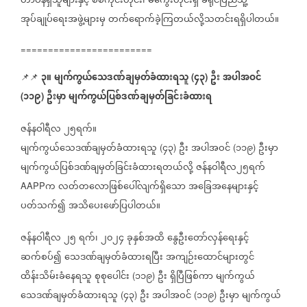
တာဝန်ရှိသူများနှင့်
စစ်ကိုင်းတိုင်း၊
မကွေးတိုင်းရှိ
ခရိုင်ပြည်သူ့
အုပ်ချုပ်‌ရေးအဖွဲ့များမှ
တက်ရောက်ခဲ့ကြတယ်လို့သတင်းရရှိပါတယ်။
========================
၃။
မျက်ကွယ်သေဒဏ်ချမှတ်ခံထားရသူ
၄၃
ဦး
အပါအဝင်
📌📌
(
)
၁၁၉
ဦးမှာ
မျက်ကွယ်ပြစ်ဒဏ်ချမှတ်ခြင်းခံထားရ
(
)
ဇန်နဝါရီလ
၂၅ရက်။
မျက်ကွယ်သေဒဏ်ချမှတ်ခံထားရသူ
၄၃
ဦး
အပါအဝင်
၁၁၉
ဦးမှာ
(
)
(
)
မျက်ကွယ်ပြစ်ဒဏ်ချမှတ်ခြင်းခံထားရတယ်လို့
ဇန်နဝါရီလ၂၅ရက်
က
လတ်တလောဖြစ်ပေါ်လျက်ရှိသော
အခြေအနေများနှင့်
AAPP
ပတ်သက်၍
အသိပေးဖော်ပြပါတယ်။
ဇန်နဝါရီလ
၂၅
ရက်၊
၂၀၂၄
ခုနှစ်အထိ
နွေဦးတော်လှန်ရေးနှင့်
ဆက်စပ်၍
သေဒဏ်ချမှတ်ခံထားရပြီး
အကျဉ်းထောင်များတွင်
ထိန်းသိမ်းခံနေရသူ
စုစုပေါင်း
၁၁၉
ဦး
ရှိပြီဖြစ်ကာ
မျက်ကွယ်
(
)
သေဒဏ်ချမှတ်ခံထားရသူ
၄၃
ဦး
အပါအဝင်
၁၁၉
ဦးမှာ
မျက်ကွယ်
(
)
(
)