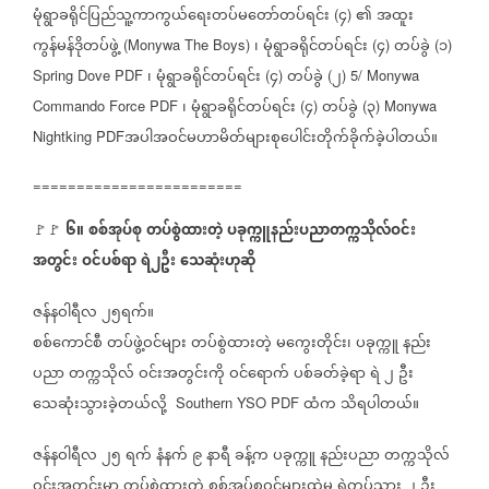
မုံရွာခရိုင်ပြည်သူ့ကာကွယ်‌‌ရေးတပ်မတော်တပ်ရင်း
၄
၏
အထူး
(
)
ကွန်မန်ဒိုတပ်ဖွဲ့
၊
မုံရွာခရိုင်တပ်ရင်း
၄
တပ်ခွဲ
၁
(Monywa The Boys)
(
)
(
)
၊
မုံရွာခရိုင်တပ်ရင်း
၄
တပ်ခွဲ
၂
Spring Dove PDF
(
)
(
) 5/ Monywa
၊
မုံရွာခရိုင်တပ်ရင်း
၄
တပ်ခွဲ
၃
Commando Force PDF
(
)
(
) Monywa
အပါအဝင်မဟာမိတ်များစုပေါင်းတိုက်ခိုက်ခဲ့ပါတယ်။
Nightking PDF
========================
၆။
စစ်အုပ်စု
တပ်စွဲထားတဲ့
ပခုက္ကူနည်းပညာတက္ကသိုလ်ဝင်း
🚩🚩
အတွင်း
ဝင်ပစ်ရာ
ရဲ၂ဦး
သေဆုံးဟုဆို
ဇန်နဝါရီလ
၂၅ရက်။
စစ်ကောင်စီ
တပ်ဖွဲ့ဝင်များ
တပ်စွဲထားတဲ့
မကွေးတိုင်း၊
ပခုက္ကူ
နည်း
ပညာ
တက္ကသိုလ်
ဝင်းအတွင်းကို
ဝင်ရောက်
ပစ်ခတ်ခဲ့ရာ
ရဲ
၂
ဦး
သေဆုံးသွားခဲ့တယ်လို့
ထံက
သိရပါတယ်။
Southern YSO PDF
ဇန်နဝါရီလ
၂၅
ရက်
နံနက်
၉
နာရီ
ခန့်က
ပခုက္ကူ
နည်းပညာ
တက္ကသိုလ်
ဝင်းအတွင်းမှာ
တပ်စွဲထားတဲ့
စစ်အုပ်စုဝင်များထဲမှ
ရဲတပ်သား
၂
ဦး