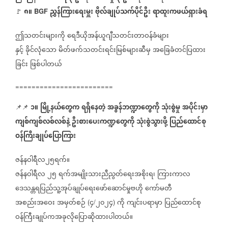
၈။
ညွှန်ကြားရေးမှူး
ဗိုလ်ချုပ်သက်ပိုင်ဦး
ရာထူးကဖယ်ရှားခံရ
🚩
BGF
ဤသတင်းများကို
ရေဒီယိုအန်ယူဂျီသတင်းတာဝန်ခံများ
နှင့်
ခိုင်လုံသော
မိတ်ဖက်သတင်းရင်းမြစ်များဆီမှ
အခြေခံတင်ပြထား
ခြင်း
ဖြစ်ပါတယ်
========================
၁။
မြို့နယ်တွေက
ရရှိနေတဲ့
အခွန်ဘဏ္ဍာတွေကို
သုံးစွဲမှု
အပိုင်းမှာ
📌📌
ကျစ်ကျစ်လစ်လစ်နဲ့
ဦးစားပေးကဏ္ဍတွေကို
သုံးစွဲသွားဖို့
ပြည်ထောင်စု
ဝန်ကြီးချုပ်ပြောကြား
ဇန်နဝါရီလ၂၅ရက်။
ဇန်နဝါရီလ
၂၅
ရက်အမျိုးသားညီညွတ်ရေးအစိုးရ၊
ကြားကာလ
ဒေသန္တရပြည်သူ့အုပ်ချုပ်ရေးဖော်ဆောင်မှုဗဟို
ကော်မတီ
အစည်းအဝေး
အမှတ်စဉ်
၄
၂၀၂၄
ကို
ကျင်းပရာမှာ
ပြည်ထောင်စု
(
/
)
ဝန်ကြီးချုပ်ကအခုလိုပြောဆိုထားပါတယ်။