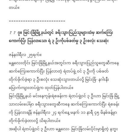
တယ်။
========================
၇။
မြင်းခြံမြို့နယ်တွင်
ခရီးသွားပြည်သူများထံမှ
ဆက်ကြေး
🚩🚩
ကောက်ပြီး
ပြန်လာသော
ရဲ
၃
ဦးကိုပစ်ခတ်မှု
၃
ဦးစလုံး
သေဆုံး
ဇန်နဝါရီလ
၂၅ရက်။
မန္တလေးတိုင်း
မြင်းခြံမြို့နယ်အတွင်းက
ခရီးသွားပြည်သူတွေဆီကနေ
ဆက်ကြေးကောက်ပြီး
ပြန်လာတဲ့
ရဲတပ်ဖွဲ့
ဝင်
၃
ဦးကို
ပစ်ခတ်
တိုက်ခိုက်ခဲ့ရာ
၃
ဦးစလုံး
သေဆုံးသွားတယ်လို့
မြင်းခြံ
နဂါးနီး
-
ပြောက်ကျားတပ်ဖွဲ့က
ထုတ်ပြန်ပါတယ်။
မြင်းခြံမြို့နယ်
မင်းနေကုန်းရဲစခန်းက
ရဲတပ်ဖွဲ့ဝင်
၃
ဦးဟာ
မြင်းခြံ
မြို့
-
သာလမ်းပေါ်မှာ
ခရီးသွားတွေဆီကနေ
ဆက်ကြေးကောက်ပြီး
ရဲစခန်း
ကို
ပြန်လာချိန်
ဇန်နဝါရီလ
၂၄
ရက်နေ့
မနက်
၁၁
နာရီ
၄၅
မိနစ်ခန့်မှာ
တိုက်ခိုက်ခဲ့တာလို့
သိရပါတယ်။
အဆိုပါ
ရဲတပ်ဖွဲ့ဝင်
၃
ဦးဟာ
မန္တလေး
မြင်းခြံလမ်းပိုင်းမှာရှိတဲ့
နဘူး
-