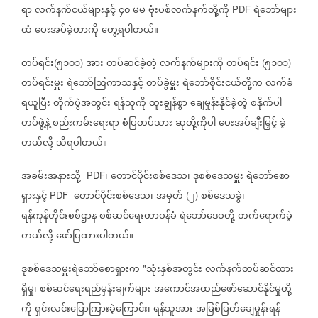
ရာ
လက်နက်ငယ်များနှင့်
၄၀
မမ
ဗုံးပစ်လက်နက်တို့ကို
ရဲဘော်များ
PDF
ထံ
ပေးအပ်ခဲ့တာကို
တွေ့ရပါတယ်။
တပ်ရင်း
၅၁၀၁
အား
တပ်ဆင်ခဲ့တဲ့
လက်နက်များကို
တပ်ရင်း
၅၁၀၁
(
)
(
)
တပ်ရင်းမှူး
ရဲဘော်ဩကာသနှင့်
တပ်ခွဲမှူး
ရဲဘော်စိုင်းငယ်တို့က
လက်ခံ
ရယူပြီး
တိုက်ပွဲအတွင်း
ရန်သူကို
ထူးချွန်စွာ
ချေမှုန်းနိုင်ခဲ့တဲ့
စနိုက်ပါ
တပ်ဖွဲ့နဲ့
စည်းကမ်းရေးရာ
စံပြတပ်သား
ဆုတို့ကိုပါ
ပေးအပ်ချီးမြှင့်
ခဲ့
တယ်လို့
သိရပါတယ်။
အခမ်းအနားသို့
၊
တောင်ပိုင်းစစ်ဒေသ၊
ဒုစစ်ဒေသမှူး
ရဲဘော်စော
PDF
ရှားနှင့်
တောင်ပိုင်းစစ်ဒေသ၊
အမှတ်
၂
စစ်ဒေသခွဲ၊
PDF
(
)
ရန်ကုန်တိုင်းစစ်ဌာန
စစ်ဆင်ရေးတာဝန်ခံ
ရဲဘော်ဒေဝတို့
တက်ရောက်ခဲ့
တယ်လို့
ဖော်ပြထားပါတယ်။
ဒုစစ်ဒေသမှူးရဲဘော်စောရှားက
သုံးနှစ်အတွင်း
လက်နက်တပ်ဆင်ထား
"
ရှိမှု၊
စစ်ဆင်ရေးရည်မှန်းချက်များ
အကောင်အထည်ဖော်ဆောင်နိုင်မှုတို့
ကို
ရှင်းလင်းပြောကြားခဲ့ကြောင်း၊
ရန်သူအား
အမြစ်ပြတ်ချေမှုန်းရန်