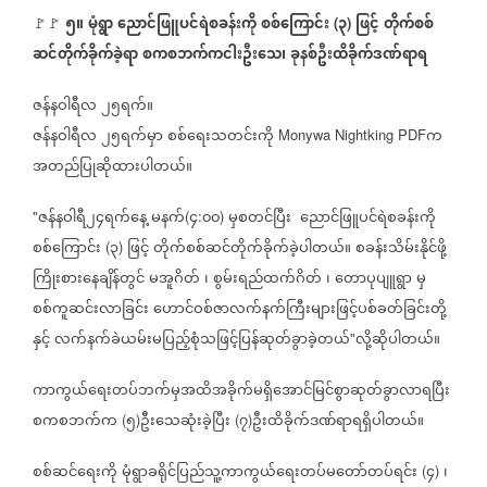
၅။
မုံရွာ
ညောင်ဖြူပင်ရဲစခန်းကို
စစ်ကြောင်း
၃
ဖြင့်
တိုက်စစ်
🚩🚩
(
)
ဆင်တိုက်ခိုက်ခဲ့ရာ
စကစဘက်ကငါးဦးသေ၊
ခုနစ်ဦးထိခိုက်ဒဏ်ရာရ
ဇန်နဝါရီလ
၂၅ရက်။
ဇန်နဝါရီလ
၂၅ရက်မှာ
စစ်ရေးသတင်းကို
က
Monywa Nightking PDF
အတည်ပြုဆိုထားပါတယ်။
ဇန်နဝါရီ၂၄ရက်နေ့
မနက်
၄
၀၀
မှစတင်ပြီး
ညောင်ဖြူပင်ရဲစခန်းကို
"
(
:
)
စစ်ကြောင်း
၃
ဖြင့်
တိုက်စစ်ဆင်တိုက်ခိုက်ခဲ့ပါတယ်။
စခန်းသိမ်းနိုင်ဖို့
(
)
ကြိုးစား‌နေချိန်တွင်
မအူဂိတ်
၊
စွမ်းရည်ထက်ဂိတ်
၊
တောပုပျူရွာ
မှ
စစ်ကူဆင်းလာခြင်း
ဟောင်ဝစ်ဇာလက်နက်ကြီးများဖြင့်ပစ်ခတ်ခြင်းတို့
​
နှင့်
လက်နက်ခဲယမ်းမပြည့်စုံသဖြင့်ပြန်ဆုတ်ခွာခဲ့တယ်
လို့ဆိုပါတယ်။
"
ကာကွယ်ရေးတပ်ဘက်မှအထိအခိုက်မရှိအောင်မြင်စွာဆုတ်ခွာလာရပြီး
စကစဘက်က
၅
ဦးသေဆုံးခဲ့ပြီး
၇
ဦးထိခိုက်ဒဏ်ရာရရှိပါတယ်။
(
)
(
)
စစ်ဆင်ရေးကို
မုံရွာခရိုင်ပြည်သူ့ကာကွယ်‌‌ရေးတပ်မတော်တပ်ရင်း
၄
၊
(
)