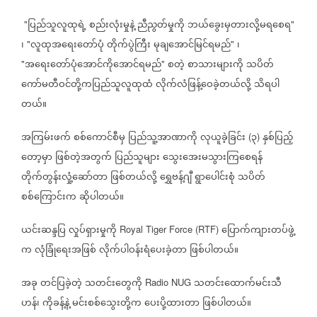
ပြည်သူလူထုရဲ့
စည်းလုံးမှုနဲ့
ညီညွတ်မှုကို
ဘယ်ခွေးမှတားလို့မရစေရ
"
"
၊
လူထုအရေးတော်ပုံ
တိုက်ပွဲကြီး
မုချအောင်မြင်ရမည်
၊
"
"
အရေးတော်ပုံအောင်ကိုအောင်ရမည်
စတဲ့
စာသားများကို
သပိတ်
"
"
ကော်မတီဝင်တို့ကပြည်သူလူထုထံ
လိုက်လံဖြန့်ဝေခဲ့တယ်လို့
သိရပါ
တယ်။
အကြမ်းဖက်
စစ်ကောင်စီမှ
ပြည်သူ့အာဏာကို
လုယူခဲ့ခြင်း
၃
နှစ်ပြည့်
(
)
တော့မှာ
ဖြစ်တဲ့အတွက်
ပြည်သူများ
သွေးအေးမသွားကြစေရန်
တိုက်တွန်းလှုံ့ဆော်တာ
ဖြစ်တယ်လို့
ရွှေဗန့်ဂျီ
ရွာပေါင်းစုံ
သပိတ်
စစ်ကြောင်းက
ဆိုပါတယ်။
ယင်းဆန္ဒပြ
လှုပ်ရှားမှုကို
ပြောက်ကျားတပ်ဖွဲ့
Royal Tiger Force (RTF)
က
လုံခြုံရေးအဖြစ်
လိုက်ပါဝန်းရံပေးခဲ့တာ
ဖြစ်ပါတယ်။
အခု
တင်ပြခဲ့တဲ့
သတင်းတွေကို
သတင်းထောက်မင်းသီ
Radio NUG
ဟန်၊
ကိုခန့်နဲ့
မင်းစစ်သွေးတို့က
ပေးပို့ထားတာ
ဖြစ်ပါတယ်။