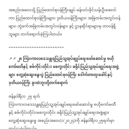
အစည်းအဝေးသို့
ပြည်ထောင်စုဝန်ကြီးချုပ်
မန်းဝင်းခိုင်သန်းဦးဆောင်
ကာ
ပြည်ထောင်စုဝန်ကြီးများ၊
ဒုတိယဝန်ကြီးများ၊
အမြဲတမ်းအတွင်းဝန်
များ၊
တွဲဖက်အမြဲတမ်းအတွင်းဝန်များ
နှင့်
ဌာနဆိုင်ရာများမှ
တာဝန်ရှိ
သူများ
တက်ရောက်ခဲ့ကြပါတယ်။
========================
၂။
ကြားကာလဒေသန္တရပြည်သူ့အုပ်ချုပ်ရေးဖော်ဆောင်မှု
ဗဟို
📌📌
ကော်မတီနှင့်
စစ်ကိုင်းတိုင်း၊
မကွေးတိုင်း
ခရိုင်ပြည်သူ့အုပ်ချုပ်ရေးအဖွဲ့
များ
တွေ့ဆုံဆွေးနွေးပွဲ
ပြည်ထောင်စုဝန်ကြီး
ဒေါက်တာတူးခေါင်နှင့်
ဒုတိယဝန်ကြီး
ခူးထဲဘူးတို့တက်ရောက်
ဇန်နဝါရီလ
၂၅
ရက်
ကြားကာလဒေသန္တရပြည်သူ့အုပ်ချုပ်ရေးဖော်ဆောင်မှု
ဗဟိုကော်မတီ
နှင့်
စစ်ကိုင်းတိုင်း၊မကွေးတိုင်း
ခရိုင်ပြည်သူ့အုပ်ချုပ်ရေးအဖွဲ့များ
တွေ့ဆုံဆွေးနွေးမှု
အစည်းအဝေး
၁
၂၀၂၄
ကို
ဇန်နဝါရီလ၂၅ရက်မှာ
(
/
)