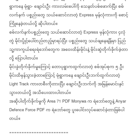
ရွာကနေ
မုံရွာ
ချောင်းဦး
ကားလမ်းပေါ်ကို
သေနတ်ပစ်ဖောက်ပြီး
စစ်
-
လက်နက်
ပစ္စည်းတွေ
သယ်ဆောင်လာတဲ့
မှန်လုံကားကို
စောင့်
Express
ကြိုနေခဲ့တယ်လို့
ဆိုပါတယ်။
စစ်လက်နက်ပစ္စည်းတွေ
သယ်ဆောင်လာတဲ့
မှန်လုံကား
၄လုံ
Express
တွဲ
မိုင်းပွိုင့်ပေါ်တည်တည့်မှာရပ်ပြီး
ပစ္စည်းတွေ
သယ်ချနေချိန်မှာ
ပြည်
သူ့ကာကွယ်ရေးရဲဘော်တွေက
အဝေးထိန်းမိုင်းနဲ့
မိုင်းဆွဲတိုက်ခိုက်ခဲ့တာ
လို့
ပြောပါတယ်။
မိုင်းခွဲတိုက်ခိုက်မှုကြောင့်
တောပုရွာကထွက်လာတဲ့
စစ်အုပ်စုက
၅
ဦး
မိုင်းထိမှန်သွားခဲ့တာကြောင့်
မုံရွာကနေ
ချောင်းဦးဘက်ထွက်လာတဲ့
ကားတစီးကိုတားပြီး
ချောင်းဦးဘက်ကို
အမြန်မောင်းနှင်
Light Track
သွားတယ်လို့
အသိပေးထားပါတယ်။
အဆိုပါတိုက်ခိုက်မှုကို
က
ရဲဘော်တွေနဲ့
Area 71 PDF Monywa
Anyar
က
ရဲဘော်တွေ
ပူးပေါင်းလုပ်ဆောင်ခဲ့တာဖြစ်ပါ
Defence Force PDF
တယ်။
========================