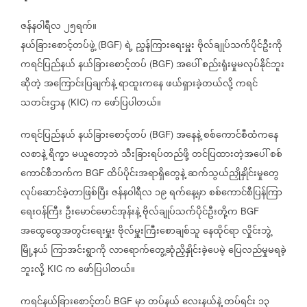
ဇန်နဝါရီလ
၂၅ရက်။
နယ်ခြားစောင့်တပ်ဖွဲ့
ရဲ့
ညွှန်ကြားရေးမှူး
ဗိုလ်ချုပ်သက်ပိုင်ဦးကို
(BGF)
ကရင်ပြည်နယ်
နယ်ခြားစောင့်တပ်
အပေါ်
စည်းရုံးမှုမလုပ်နိုင်ဘူး
(BGF)
ဆိုတဲ့
အကြောင်းပြချက်နဲ့
ရာထူးကနေ
ဖယ်ရှားခဲ့တယ်လို့
ကရင်
သတင်းဌာန
က
ဖော်ပြပါတယ်။
(KIC)
ကရင်ပြည်နယ်
နယ်ခြားစောင့်တပ်
အနေနဲ့
စစ်ကောင်စီထံကနေ
(BGF)
လစာနဲ့
ရိက္ခာ
မယူတော့ဘဲ
သီးခြားရပ်တည်ဖို့
တင်ပြထားတဲ့အပေါ်
စစ်
ကောင်စီဘက်က
ထိပ်ပိုင်းအရာရှိတွေနဲ့
ဆက်သွယ်ညှိုနှိုင်းမှုတွေ
BGF
လုပ်ဆောင်ခဲ့တာဖြစ်ပြီး
ဇန်နဝါရီလ
၁၉
ရက်နေ့မှာ
စစ်ကောင်စီပြန်ကြာ
ရေးဝန်ကြီး
ဦးမောင်မောင်အုန်းနဲ့
ဗိုလ်ချုပ်သက်ပိုင်ဦးတို့က
BGF
အထွေထွေအတွင်းရေးမှူး
ဗိုလ်မှူးကြီးစောချစ်သူ
နေထိုင်ရာ
လှိုင်းဘွဲ့
မြို့နယ်
ကြာအင်းရွာကို
လာရောက်တွေ့ဆုံညှိနှိုင်းခဲ့ပေမဲ့
ပြေလည်မှုမရခဲ့
ဘူးလို့
က
ဖော်ပြပါတယ်။
KIC
ကရင်နယ်ခြားစောင့်တပ်
မှာ
တပ်နယ်
လေးနယ်နဲ့
တပ်ရင်း
၁၃
BGF