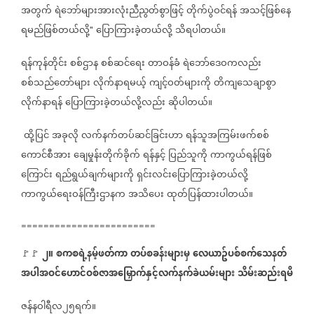
အတွက်
ရဲဘော်များအားလုံးညီညွတ်စွာဖြင့်
တိုက်ပွဲဝင်ရန်
အသင့်ဖြစ်နေ
ရမည်ဖြစ်တယ်လို့
ပြောကြားခဲ့တယ်လို့
သိရပါတယ်။
"
ရန်ကုန်တိုင်း
စစ်ဌာန
စစ်ဆင်ရေး
တာဝန်ခံ
ရဲဘော်ဒေဝကလည်း
စစ်သည်တော်များ
လိုက်နာရမယ့်
ကျင့်ဝတ်များကို
တိကျသေချာစွာ
လိုက်နာရန်
ပြောကြားခဲ့တယ်လို့လည်း
ဆိုပါတယ်။
ထို့ပြင်
အခုလို
လက်နက်တပ်ဆင်ခြင်းဟာ
ရန်သူအကြမ်းဖက်စစ်
ကောင်စီအား
ချေမှုန်းတိုက်ခိုက်
ရန်နှင့်
ပြည်သူကို
ကာကွယ်ရန်ဖြစ်
ကြောင်း
ရည်ရွယ်ချက်များကို
ရှင်းလင်းပြောကြားခဲ့တယ်လို့
ကာကွယ်ရေးဝန်ကြီးဌာနက
အသိပေး
ထုတ်ပြန်ထားပါတယ်။
========================
၂။
စကစရဲ့နမ့်ဖတ်ကာ
တပ်စခန်းများမှ
လေယာဥ်ပစ်စက်သေနတ်
🚩🚩
အပါအဝင်ဟောင်ဝစ်ဇာအမြှောက်နှင့်လက်နက်ခဲယမ်းများ
သိမ်းဆည်းရမိ
ဇန်နဝါရီလ၂၅ရက်။