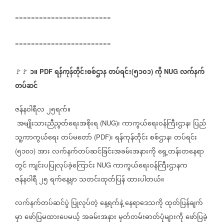
========================
========================
၁။
ရန်ကုန်တိုင်းစစ်ဌာန
တပ်ရင်း
၅၁၀၁
ကို
လက်နက်
🚩🚩
PDF
(
)
NUG
တပ်ဆင်
ဇန်နဝါရီလ
၂၅ရက်။
အမျိုးသားညီညွတ်ရေးအစိုးရ
၊
ကာကွယ်ရေးဝန်ကြီးဌာန၊
ပြည်
(NUG)
သူ့ကာကွယ်ရေး
တပ်မတော်
၊
ရန်ကုန်တိုင်း
စစ်ဌာန၊
တပ်ရင်း
(PDF)
၅၁၀၁
အား
လက်နက်တပ်ဆင်ခြင်းအခမ်းအနားကို
ရှေ့တန်းတနေရာ
(
)
တွင်
ကျင်းပပြုလုပ်ခဲ့ကြောင်း
ကာကွယ်ရေးဝန်ကြီးဌာနက
NUG
ဇန်နဝါရီ
၂၅
ရက်နေ့မှာ
သတင်းထုတ်ပြန်
ထားပါတယ်။
လက်နက်တပ်ဆင်ပွဲ
ပြုလုပ်တဲ့
နေ့ရက်နဲ့
နေရာဒေသကို
ထုတ်ပြန်ချက်
မှာ
ဖော်ပြမထားပေမယ့်
အခမ်းအနား
မှတ်တမ်းဓာတ်ပုံများကို
ဖော်ပြခဲ့