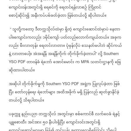
ကျောင်း၀န်းအတွင်းရှိ
ရေစင်ကို
ရေတင်ရန်လာစဉ်
ကြိုတင်
စောင့်ဆိုင်း၍
အနီးကပ်ပစ်ခတ်ခဲ့တာ
ဖြစ်တယ်လို့
ဆိုပါတယ်။
သူတို့ကတော့
ဒီတက္ကသိုလ်ထဲမှာ
ရှိတဲ့
ကျောင်း‌ဆောင်ထဲမှာပဲ
နေတာ
“
ပါ။ကျောင်းကလည်း
၁မိုင်ကျော်
ပတ်လည်လောက်ကျယ်တယ်။
အခုက
လည်း
မီးလာတုန်း
ရေတင်လာတာ။
ပုံမှန်လိုပဲ
သေနတ်မပါဘဲ
ဆိုင်ကယ်
နဲ့
လာတာပေါ့။
အဲအချိန်
အချိန်ကိုက်
တိုက်ခိုက်ခဲ့တာပါ
လို့
”
Southern
တာ၀န်ခံ
ရဲဘော်
အောင်မောင်း
က
သတင်းဌာနကို
ဖြေ
YSO PDF
MPA
ဆိုထားပါတယ်။
အဆိုပါ
တိုက်ခိုက်မှုကို
အဖွဲ့က
ပြုလုပ်ခဲ့တာ
ဖြစ်
Southern YSO PDF
ပြီး
တော်လှန်ရေး
ရဲဘော်များ
အထိအခိုက်
မရှိ
ပြန်လည်
ဆုတ်ခွာနိုင်ခဲ့
တယ်လို့
သိရပါတယ်။
ပခုက္ကူ
နည်းပညာ
တက္ကသိုလ်
အတွင်းမှာ
စစ်ကောင်စီ
လက်ဝေခံ
ရဲနှင့်
ပျူစောထီး
အင်အား
၅၀
နီးပါးရှိပြီး
ကျောင်း၀င်းအတွင်းရှိ
ကျောင်းဆောင်များမှာ
ဖြန့်၍
ကင်းပုန်း
ချထားလေ့‌ရှိကြောင်း
သိရပါ