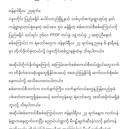
ဇန်နဝါရီလ
၂၅ရက်။
ပဲခူးတိုင်း
ပြည်ခရိုင်
ပေါင်းတည်မြို့နယ်
သစ်ပုတ်ကျေးရွာအုပ်စု
နတ်
ကန်ရွာမှာတပ်စွဲနေတဲ့
အင်အား
၅ဝ
ခန့်ရှိတဲ့
စစ်ကောင်စီစစ်ကြောင်းကို
ပြည်ခရိုင်
တပ်ရင်း
၃၆၀၁
တပ်ခွဲ
၁နဲ့
တပ်ခွဲ
၂
ဧရာညီနောင်
PPDF
(
စစ်ကြောင်း
က
ရဲဘော်တွေက
ဇန်နဝါရီလ
၂၄
ရက်နေ့
ညနေ
၆
နာရီခန့်
)
မှာ
တိုက်ခိုက်ခဲ့တယ်လို့
ပဲခူးတိုင်းစစ်ဌာနခွဲထံမှ
သိရပါတယ်။
အဆိုပါတိုက်ခိုက်မှုကြောင့်
အကြမ်းဖက်စစ်ကောင်စီတပ်ဖွဲ့ဝင်တွေဘက်
က
ထိခိုက်သေဆုံးမှုတွေရှိနိုင်ပေမယ့်
အတည်ပြုနိုင်ဖို့
ဆက်လက်စုံစမ်း
နေတယ်လို့
အသိပေးထားပါတယ်။
စစ်ကောင်စီဘက်က
လက်နက်ကြီး၊
လက်နက်ငယ်တွေနဲ့
ပြန်လည်ခုခံ
ပစ်ခတ်တာတွေရှိခဲ့ပေမယ့်
တော်လှန်ရေး
ရဲဘော်တွေ
အထိအခိုက်မရှိခဲ့
ဘူးလို့
သိရပါတယ်။
အဆိုပါစစ်ကောင်စီစစ်ကြောင်းဟာ
ဇန်နဝါရီလ
၂၃
ရက်နေ့က
လက်ပန်
ခုံရွာကနေထွက်လာပြီး
ညောင်ပင်ရွာကို
မီးရှို့ဖျက်ဆီးခဲ့သလို
နတ်ကန်