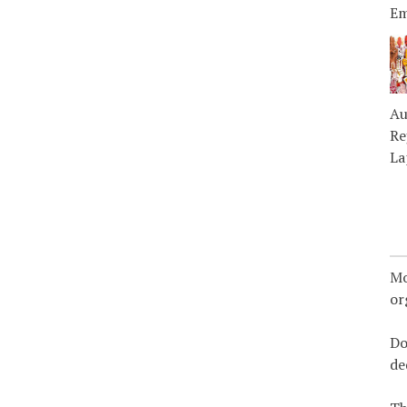
Em
Au
Re
La
Mo
or
Do
de