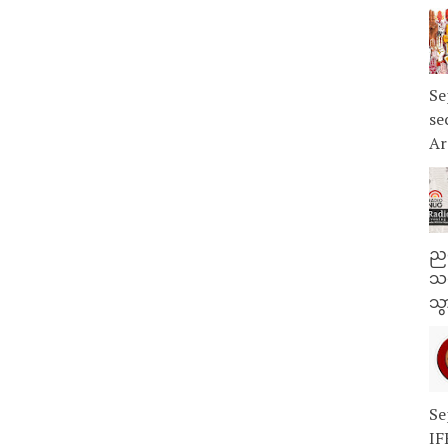
Se
se
Ar
ညန
သတ
သွ
Se
IF