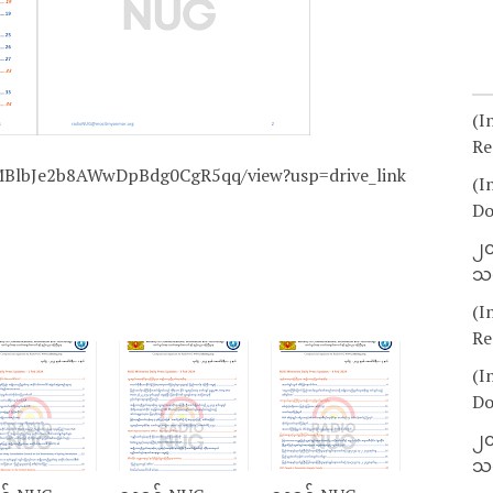
(I
Re
IxMBlbJe2b8AWwDpBdg0CgR5qq/view?usp=drive_link
(I
Do
၂၀
သတ
(I
Re
(I
Do
၂၀
သတ