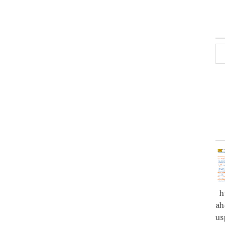
ht
ah
us