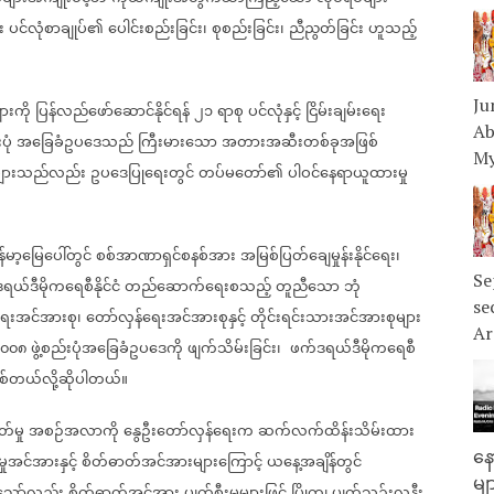
း
ပင်လုံစာချုပ်၏
ပေါင်းစည်းခြင်း၊
စုစည်းခြင်း၊
ညီညွတ်ခြင်း
ဟူသည့်
Ju
ားကို
ပြန်လည်ဖော်ဆောင်နိုင်ရန်
၂၁
ရာစု
ပင်လုံနှင့်
ငြိမ်းချမ်းရေး
Ab
ပုံ
အခြေခံဥပဒေသည်
ကြီးမားသော
အတားအဆီးတစ်ခုအဖြစ်
My
မှုများသည်လည်း
ဥပဒေပြုရေးတွင်
တပ်မတော်၏
ပါဝင်နေရာယူထားမှု
န်မာ့မြေပေါ်တွင်
စစ်အာဏာရှင်စနစ်အား
အမြစ်ပြတ်ချေမှုန်းနိုင်ရေး၊
Se
ယ်ဒီမိုကရေစီနိုင်ငံ
တည်ဆောက်ရေးစသည့်
တူညီသော
ဘုံ
se
ငံရေးအင်အားစု၊
တော်လှန်ရေးအင်အားစုနှင့်
တိုင်းရင်းသားအင်အားစုများ
Ar
၀၀၈
ဖွဲ့စည်းပုံအခြေခံဥပဒေကို
ဖျက်သိမ်းခြင်း၊
ဖက်ဒရယ်ဒီမိုကရေစီ
ီဖြစ်တယ်လို့ဆိုပါတယ်။
်မှု
အစဉ်အလာကို
နွေဦးတော်လှန်ရေးက
ဆက်လက်ထိန်းသိမ်းထား
နေ
ှုအင်အားနှင့်
စိတ်ဓာတ်အင်အားများကြောင့်
ယနေ့အချိန်တွင်
မျ
သော်လည်း
စိတ်ဓာတ်အင်အား
ပျက်စီးမှုများဖြင့်
ပြိုကျ
ပျက်သုဉ်းလုနီး