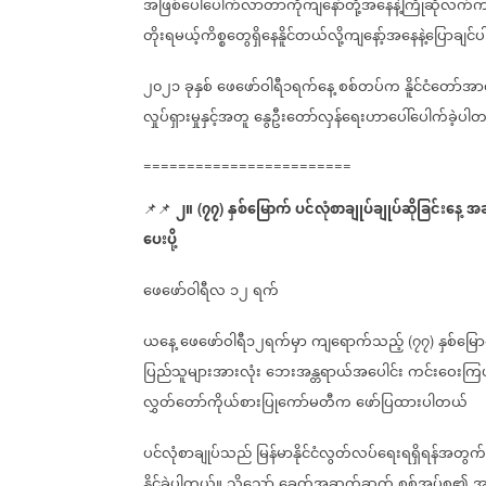
အဖြစ်ပေါ်ပေါက်လာတာကိုကျနော်တို့အနေနဲ့ကြိုဆို
တိုးရမယ့်ကိစ္စတွေရှိနေနိူင်တယ်လို့ကျနော့်အနေနဲ့ပြောချင
၂၀၂၁
ခုနှစ်
ဖေဖော်ဝါရီ၁ရက်နေ့
စစ်တပ်က
နိူင်ငံတော်အ
လှုပ်ရှားမှုနှင့်အတူ
နွေဦးတော်လှန်ရေးဟာပေါ်ပေါက်ခဲ့ပါ
========================
၂။
၇၇
နှစ်မြောက်
ပင်လုံစာချုပ်ချုပ်ဆိုခြင်းနေ့
အခ
📌📌
(
)
ပေးပို့
ဖေဖော်ဝါရီလ
၁၂
ရက်
ယနေ့
ဖေဖော်ဝါရီ၁၂ရက်မှာ
ကျရောက်သည့်
၇၇
နှစ်မြေ
(
)
ပြည်သူများအားလုံး
ဘေးအန္တရာယ်အပေါင်း
ကင်းဝေးကြပ
လွှတ်တော်ကိုယ်စားပြုကော်မတီက
ဖော်ပြထားပါတယ်
ပင်လုံစာချုပ်သည်
မြန်မာနိုင်ငံလွတ်လပ်ရေးရရှိရန်အတ
နိုင်ခဲ့ပါတယ်။
သို့သော်
ခေတ်အဆက်ဆက်
စစ်အုပ်စု၏
အ