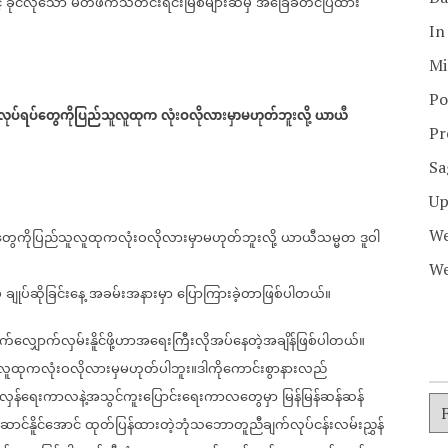
်
ခိုင်လုံသော
မိတ်ဖက်သတင်းရင်းမြစ်များဆီမှ
အခြေခံတင်ပြထား
In
Mi
Po
ဲ့လုပ်ရပ်တွေကိုပြည်သူလူထုက
လုံးဝလိုလားမှာမဟုတ်ဘူးလို့
ယာယီ
Pr
Sa
Up
We
ပ်တွေကိုပြည်သူလူထုကလုံးဝလိုလားမှာမဟုတ်ဘူးလို့
ယာယီသမ္မတ
ဒူဝါ
We
်
ချုပ်ဆိုခြင်းနေ့
အခမ်းအနားမှာ
ပြောကြားခဲ့တာဖြစ်ပါတယ်။
ွက်လျှောက်လှမ်းနိူင်ဖို့ဟာအရေးကြီးလိုအပ်နေတဲ့အချိန်ဖြစ်ပါတယ်။
်သူလူထုကလုံးဝလိုလားမှမဟုတ်ပါဘူး။ဒါကိုကောင်းစွာနားလည်
်လှန်ရေးကာလနဲ့အသွင်ကူးပြောင်းရေးကာလတွေမှာ
မြန်မြန်ဆန်ဆန်
ောင်နိူင်အောင်
ထုတ်ပြန်ထားတဲ့ဘုံသဘောတူညီချက်လုပ်ငန်းလမ်းညွှန်