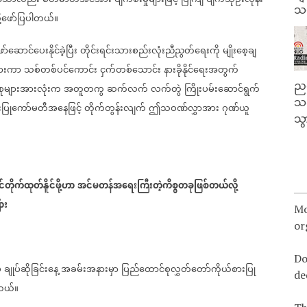
သမ
ု့ဖော်ပြပါတယ်။
ာ်ဆောင်ပေးနိုင်ခဲ့ပြီး
တိုင်းရင်းသားစည်းလုံးညီညွတ်ရေးကို
မျိုးစေ့ချ
ွားကာ
သစ်တစ်ပင်ကောင်း
ငှက်တစ်သောင်း
နားခိုနိုင်ရေးအတွက်
ညန
ုများအားလုံးက
အတူတကွ
ဆက်လက်
လက်တွဲ
ကြိုးပမ်းဆောင်ရွက်
သတ
းပြုကော်မတီအနေဖြင့်
တိုက်တွန်းလျက်
ဤသဝဏ်လွှာအား
ဂုဏ်ယူ
သွ
်တိုက်ထုတ်နိူင်ဖို့ဟာ
အင်မတန်အရေးကြီးတဲ့ကိစ္စတခုဖြစ်တယ်လို့
ား
Mo
or
Do
်
ချုပ်ဆိုခြင်းနေ့
အခမ်းအနားမှာ
ပြည်ထောင်စုလွှတ်တော်ကိုယ်စားပြု
de
ါတယ်။