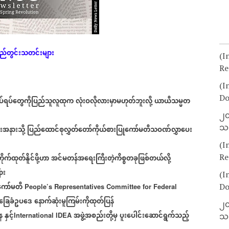
ည်တွင်းသတင်းများ
(I
Re
(I
Do
လုပ်ရပ်တွေကိုပြည်သူလူထုက
လုံးဝလိုလားမှာမဟုတ်ဘူးလို့
ယာယီသမ္မတ
၂၀
သတ
အနားသို့
ပြည်ထောင်စုလွှတ်တော်ကိုယ်စားပြုကော်မတီသဝဏ်လွှာပေး
(I
Re
ုက်ထုတ်နိူင်ဖို့ဟာ
အင်မတန်အရေးကြီးတဲ့ကိစ္စတခုဖြစ်တယ်လို့
ား
(I
ကော်မတီ
Do
People’s Representatives Committee for Federal
အခြေခံဥပဒေ
နောက်ဆုံးမူကြမ်းကိုထုတ်ပြန်
၂၀
န
နှင့်
အဖွဲ့အစည်းတို့မှ
ပူးပေါင်းဆောင်ရွက်သည့်
International IDEA
သတ