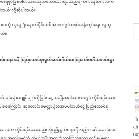
လက်ကမ်းရမှာဖြစ်ပါတယ်။ဒီဘုံသဘောထားရပ်တည်ချက်ကနေဆက်လက်
်ပါတယ်
လို့ဆိုပါတယ်။
"
ာဏာကို
လုယူပြီးနောက်ပိုင်း
စစ်အာဏာရှင်
စနစ်ဆန့်ကျင်ရေး
လူထု
တယ်။
မ်းအနားသို့
ပြည်ထောင်စုလွှတ်တော်ကိုယ်စားပြုကော်မတီသဝဏ်လွှာ
ာက်
ပင်လုံစာချုပ်ချုပ်ဆိုခြင်းနေ့
အချိန်အခါသမယတွင်
တိုင်းရင်းသား
ါစေကြောင်း
ဆုတောင်းမေတ္တာပို့သအပ်ပါတယ်လို့
ပြည်ထောင်စု
ht
ah
ွက်သာမက
တိုင်းရင်းသားစည်းလုံးညီညွတ်ရေးကိုလည်း
ဖော်ဆောင်ပေး
us
များအကျိုးမငဲ့ဘဲ
ကိုယ်ကျိုးအတွက်သာကြည့်သော
လုပ်ရပ်များ