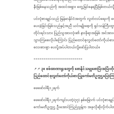
နီးဖြစ်နေသည်ကို
အထင်အရှား
တွေ့မြင်နေရပြီဖြစ်တယ်လိ
ပင်လုံစာချုပ်သည်
မြန်မာနိုင်ငံအတွက်
လွတ်လပ်ရေးကို
ဖေ
ပေးခဲ့ခြင်းဖြစ်သည်နှင့်အညီ
ယင်းမျိုးစေ့ကို
ရှင်သန်ကြီးထ
တိုင်းရင်းသား
ပြည်သူအားလုံး၏
နားခိုရာအဖြစ်
အင်အားစ
သွားကြစေလိုပါကြောင်း
ပြည်ထောင်စုလွှတ်တော်ကိုယ်စာ
လေးစားစွာ
ပေးပို့အပ်ပါတယ်လို့ဖော်ပြပါတယ်။
========================
၃။
စစ်အာဏာရူးတွေကို
စောနိူင်သမျှစောပြီးအပြီးတိုင
📌📌
ပြည်ထောင်စုလွှတ်တော်ကိုယ်စားပြုကော်မတီဥက္ကဌပြောကြ
ဖေဖော်ဝါရီ၁၂ရက်
ဖေဖော်ဝါရီ၁၂ရက်ကျင်းပတဲ့
၇၇
နှစ်မြောက်
ပင်လုံစာချုပ
(
)
ကော်မတီဥက္ကဌ
ဦးအောင်ကြည်ညွန့်က
အခုလိုဆိုလိုက်ပ