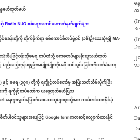
နေ
န္ဒဖော်ထုတ်မယ်
အခ
(I
့်
စစ်ရေးသတင်းကောက်နုတ်ချက်များ
Radio NUG
Re
င်စခန်းတို့ကို
တိုက်ခိုက်ရာ
စစ်ကောင်စီတပ်ဖွဲ့ဝင်
၁၆
ဦးသေဆုံး၍
(
)
MA-
(I
Do
သုံးစီးဖြင့်ဝန်းသိုခမရ
တပ်ထဲသို့
စကစတပ်များခိုးယူသယ်ထုတ်
၂၀
့်
မည်သည့်ကုန်ပစ္စည်းအမျိုးမျိုးကိုမဆို
တင်သွင်းခြင်းကိုလက်ခံတော့
သတ
၇
နှင့်
ခမရ
၃၇၈
တို့ကို
ရက္ခိုင့်တပ်တော်မှ
အပြီးသတ်သိမ်းပိုက်ပြီး
)
(
)
းကို
ရက္ခိုင့်တပ်တော်က
ယနေ့ထုတ်ဖော်ပြသ
ေဘဲ
ရေကူးလွတ်မြောက်လာသောသူများစွာတို့အား
ကယ်တင်ထားနိုင်ခဲ့
Ar
စိတ်ပါဝင်သူများအနေဖြင့်
ကတဆင့်လျှောက်ထားနိူင်
Google form
Da
Da
Da