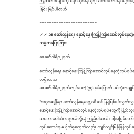
ဤသတင်းများကို
ရေဒီယိုအန်ယူဂျီသတင်းတာဝန်ခံများနှင့
ခြင်း
ဖြစ်ပါတယ်
========================
၁။
တော်လှန်ရေး
နှောင့်နှေးကြန့်ကြာအောင်လုပ်နေတ
📌📌
သမ္မတပြောကြား
ဖေဖော်ဝါရီ၁၂ရက်
တော်လှန်ရေး
နှောင့်နှေးကြန့်ကြာအောင်လုပ်နေတဲ့လုပ်ရ
လရှီးလက
ဖေဖော်ဝါရီ၁၂ရက်ကျင်းပတဲ့
၇၇
နှစ်မြောက်
ပင်လုံစာချုပ
(
)
အခုအချိန်မှာ
တော်လှန်ရေးရှေ့ခရီးခပ်မြန်မြန်ခပ်သွက်သ
"
နှောင့်နှေးကြန့်ကြာအောင်လုပ်နေတဲ့လုပ်ရပ်တွေကိုပြည
သဘောပေါက်ကရမယ်လို့ယုံကြည်ပါတယ်။
ဒါ့အပြင်တော
လုပ်ဆောင်ရမယ့်ကိစ္စတွေကိုလည်း
လျင်လျင်မြန်မြန်လုပ်ဆ