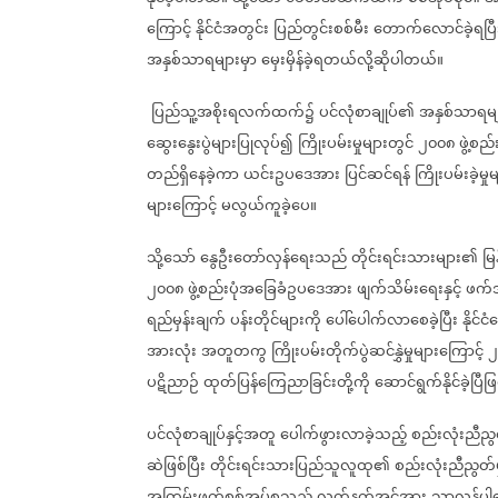
ကြောင့်
နိုင်ငံအတွင်း
ပြည်တွင်းစစ်မီး
တောက်လောင်ခဲ့ရပြီ
အနှစ်သာရများမှာ
မှေးမှိန်ခဲ့ရတယ်လို့ဆိုပါတယ်။
ပြည်သူ့အစိုးရလက်ထက်၌
ပင်လုံစာချုပ်၏
အနှစ်သာရမျ
ဆွေးနွေးပွဲများပြုလုပ်၍
ကြိုးပမ်းမှုများတွင်
၂၀၀၈
ဖွဲ့စည်း
တည်ရှိနေခဲ့ကာ
ယင်းဥပဒေအား
ပြင်ဆင်ရန်
ကြိုးပမ်းခဲ့
များကြောင့်
မလွယ်ကူခဲ့ပေ။
သို့သော်
နွေဦးတော်လှန်ရေးသည်
တိုင်းရင်းသားများ၏
မြ
၂၀၀၈
ဖွဲ့စည်းပုံအခြေခံဥပဒေအား
ဖျက်သိမ်းရေးနှင့်
ဖက်ဒရ
ရည်မှန်းချက်
ပန်းတိုင်များကို
ပေါ်ပေါက်လာစေခဲ့ပြီး
နိုင်
အားလုံး
အတူတကွ
ကြိုးပမ်းတိုက်ပွဲဆင်နွှဲမှုများကြောင့်
၂
ပဋိညာဉ်
ထုတ်ပြန်ကြေညာခြင်းတို့ကို
ဆောင်ရွက်နိုင်ခဲ့ပြ
ပင်လုံစာချုပ်နှင့်အတူ
ပေါက်ဖွားလာခဲ့သည့်
စည်းလုံးညီညွတ
ဆဲဖြစ်ပြီး
တိုင်းရင်းသားပြည်သူလူထု၏
စည်းလုံးညီညွတ်မ
အကြမ်းဖက်စစ်အုပ်စုသည်
လက်နက်အင်အား
သာလွန်ပါ