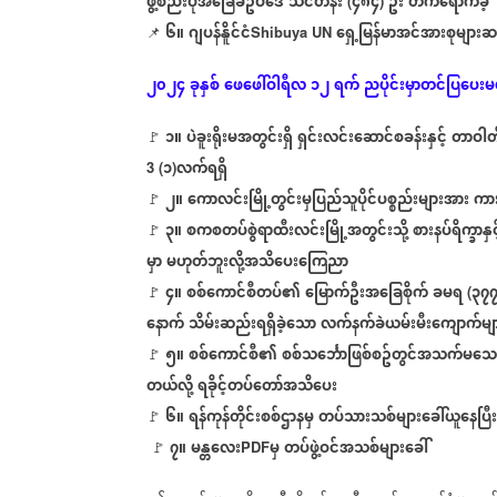
ဖွဲ့စည်းပုံအခြေခံဥပဒေ
သင်တန်း
၄၈၄
ဦး
တက်ရောက်ခဲ့
(
)
‌
၆။
ဂျပန်နိူင်ငံ
ရှေ့မြန်မာအင်အားစုများဆ
📌
Shibuya UN
၂၀၂၄
ခုနှစ်
ဖေဖေါ်ဝါရီလ
၁၂
ရက်
ညပိုင်းမှာတင်ပြပေးမယ
၁။
ပဲခူးရိုးမအတွင်းရှိ
ရှင်းလင်းဆောင်စခန်းနှင့်
တာဝါတို
🚩
၁
လက်ရရှိ
3 (
)
၂။
ကောလင်းမြို့တွင်းမှပြည်သူပိုင်ပစ္စည်းများအား
ကား
🚩
၃။
စကစတပ်စွဲရာထီးလင်းမြို့အတွင်းသို့
စားနပ်ရိက္ခာနှင
🚩
မှာ
မဟုတ်ဘူးလို့အသိပေးကြေညာ
၄။
စစ်ကောင်စီတပ်၏
မြောက်ဦးအခြေစိုက်
ခမရ
၃၇
🚩
(
နောက်
သိမ်းဆည်းရရှိခဲ့သော
လက်နက်ခဲယမ်းမီးကျောက်မျာ
၅။
စစ်ကောင်စီ၏
စစ်သင်္ဘောဖြစ်စဥ်တွင်အသက်မသ
🚩
တယ်လို့
ရခိုင့်တပ်တော်အသိပေး
၆။
ရန်ကုန်တိုင်းစစ်ဌာနမှ
တပ်သားသစ်များခေါ်ယူနေပြီး
🚩
၇။
မန္တလေး
မှ
တပ်ဖွဲ့ဝင်အသစ်များခေါ်
🚩
PDF