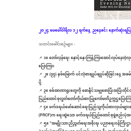
၂၀၂၄
ဖေဖေါ်ဝါရီလ
၁၂
ရက်နေ့
ညနေခင်း
နောက်ဆုံး
ရပြ
သတင်းခေါင်းစဉ်များ
-
၁။
တော်လှန်ရေး
နှောင့်နှေးကြန့်ကြာအောင်လုပ်နေတဲ့
📌
ပြောကြား
၂။
၇၇
နှစ်မြောက်
ပင်လုံစာချုပ်ချုပ်ဆိုခြင်းနေ့
အခမ်း
📌
(
)
ပို့
၃။
စစ်အာဏာရူးတွေကို
စောနိူင်သမျှစောပြီးအပြီးတိုင်တိ
📌
ပြည်ထောင်စုလွှတ်တော်ကိုယ်စားပြုကော်မတီဥက္ကဌပြောကြ
၄။
ဖက်ဒရယ်ဖော်ဆောင်ရေးပြည်သူ့ကိုယ်စားလှယ်များ
📌
က
ရေးဆွဲသော
ဖက်ဒရယ်ပြည်ထောင်စုဖွဲ့စည်းပုံ
(PRCF)
၅။
အမျိုးသားညီညွတ်ရေးအစိုးရ၊
ပညာရေးဝန်ကြီးဌာ
📌
"