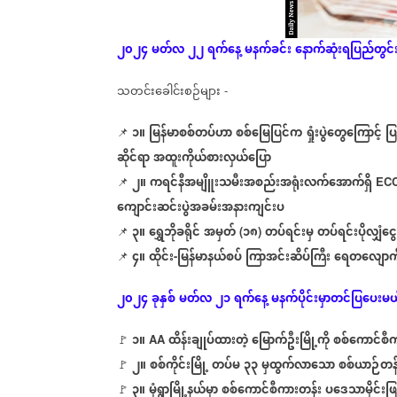
၂၀၂၄
မတ်လ
၂၂
ရက်နေ့
မနက်ခင်း
နောက်ဆုံး
ရပြည်တွင်
သတင်းခေါင်းစဉ်များ
-
၁။
မြန်မာစစ်တပ်ဟာ
စစ်မြေပြင်က
ရှုံးပွဲတွေကြောင့်
ပြ
📌
ဆိုင်ရာ
အထူးကိုယ်စားလှယ်ပြော
၂။
ကရင်နီအမျိူးသမီးအစည်းအရုံးလက်အောက်ရှိ
📌
EC
ကျောင်းဆင်းပွဲအခမ်းအနားကျင်းပ
၃။
ရွှေဘိုခရိုင်
အမှတ်
၁၈
တပ်ရင်းမှ
တပ်ရင်းပိုလျှံငွေန
📌
(
)
၄။
ထိုင်း
မြန်မာနယ်စပ်
ကြာအင်းဆိပ်ကြီး
ရေတလျောက်
📌
-
၂၀၂၄
ခုနှစ်
မတ်လ
၂၁
ရက်နေ့
မနက်ပိုင်းမှာတင်ပြပေးမယ
၁။
ထိန်းချုပ်ထားတဲ့
မြောက်ဦးမြို့ကို
စစ်ကောင်စီ
🚩
AA
၂။
စစ်ကိုင်းမြို့
တပ်မ
၃၃
မှထွက်လာသော
စစ်ယာဉ်တန်
🚩
၃။
မုံရွာမြို့နယ်မှာ
စစ်ကောင်စီကားတန်း
ပဒေသာမိုင်းဖြင
🚩