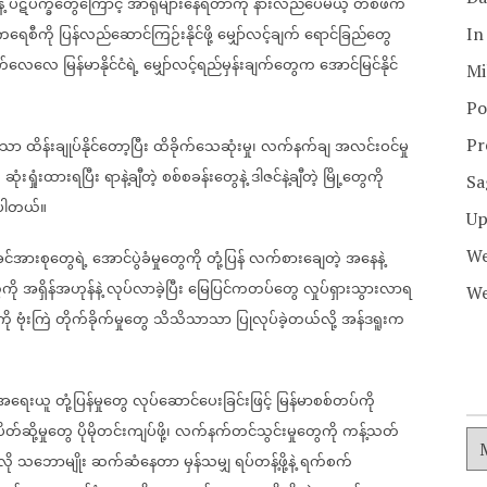
့
ပဋိပက္ခတွေကြောင့်
အာရုံများနေရတာကို
နားလည်ပေမယ့်
တစ်ဖက်
ုကရေစီကို
ပြန်လည်ဆောင်ကြဉ်းနိုင်ဖို့
မျှော်လင့်ချက်
ရောင်ခြည်တွေ
In
ိုက်လေလေ
မြန်မာနိုင်ငံရဲ့
မျှော်လင့်ရည်မှန်းချက်တွေက
အောင်မြင်နိုင်
Mi
Po
ုသာ
ထိန်းချုပ်နိုင်တော့ပြီး
ထိခိုက်သေဆုံးမှု၊
လက်နက်ချ
အလင်းဝင်မှု
Pr
ု
ဆုံးရှုံးထားရပြီး
ရာနဲ့ချီတဲ့
စစ်စခန်းတွေနဲ့
ဒါဇင်နဲ့ချီတဲ့
မြို့တွေကို
Sa
ပါတယ်။
Up
We
င်အားစုတွေရဲ့
အောင်ပွဲခံမှုတွေကို
တုံ့ပြန်
လက်စားချေတဲ့
အနေနဲ့
ေကို
အရှိန်အဟုန်နဲ့
လုပ်လာခဲ့ပြီး
မြေပြင်ကတပ်တွေ
လှုပ်ရှားသွားလာရ
We
ို
ဗုံးကြဲ
တိုက်ခိုက်မှုတွေ
သိသိသာသာ
ပြုလုပ်ခဲ့တယ်လို့
အန်ဒရူးက
အရေးယူ
တုံ့ပြန်မှုတွေ
လုပ်ဆောင်ပေးခြင်းဖြင့်
မြန်မာစစ်တပ်ကို
ပိတ်ဆို့မှုတွေ
ပိုမိုတင်းကျပ်ဖို့၊
လက်နက်တင်သွင်းမှုတွေကို
ကန့်သတ်
ို
သဘောမျိုး
ဆက်ဆံနေတာ
မှန်သမျှ
ရပ်တန့်ဖို့နဲ့
ရက်စက်