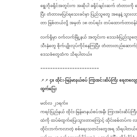
ရွေဘိုခရိုင်အတွင်းက
အဆိုပါ
ခရိုင်ချင်းဆက်
တံတားကို
က
ပြီး
တံတားမပြင်ရသေးခင်မှာ
ပြည်သူတွေ
အနေနဲ့
သွားလ
တာ
ဖြစ်တယ်လို့
အမှတ်
၁၈
တပ်ရင်း
တပ်ထောက်တာဝန်
လက်ရှိမှာ
ဝက်လက်မြို့နယ်
အတွင်းက
ဒေသခံပြည်သူတွ
သီးနှံတွေ
စိုက်ပျိုးလုပ်ကိုင်နေကြပြီး
တံတားတည်ဆောက်ပြ
ဒေသခံတွေထံက
သိရပါတယ်။
========================
၄။
ထိုင်း
မြန်မာနယ်စပ်
ကြာအင်းဆိပ်ကြီး
ရေတလျောက
📌📌
-
ထွက်ပြေး
မတ်လ
၂၁ရက်။
ကရင်ပြည်နယ်
ထိုင်း
မြန်မာနယ်စပ်အနီး
ကြာအင်းဆိပ်ကြီးမ
-
ထဲကို
ထပ်မံထွက်ပြေးသွားတာကြောင့်
ထိုင်းစစ်တပ်က
လ
ထိုင်းဘက်ကလာတဲ့
စစ်ရေးသတင်းတွေအရ
သိရပါတယ်