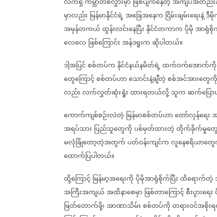
လက်ရှိ
ကမ္ဘာတစ်လွှားမှာ
ဖြစ်ပျက်နေတဲ့
အကျပ်အတည်းနဲ
မှာလည်း
မြန်မာနိုင်ငံရဲ့
အခြေအနေက
ငြိမ်းချမ်းရေးနဲ့
ဒီမိ
အမှန်တကယ်
ထွန်းလင်းနေပြီး
နိုင်ငံတကာက
ပိုမို
အာရုံစ
လေလေ
ဖြစ်ကြောင်း
အန်ဒရူးက
ဆိုပါတယ်။
ဒါ့အပြင်
စစ်တပ်က
နိုင်ငံနယ်နမိတ်ရဲ့
ထက်ဝက်အောက်ကိ
တွေကြောင့်
စစ်တပ်ဟာ
သောင်းနဲ့ချီတဲ့
စစ်အင်အားတွေကိ
လည်း
လက်လွှတ်ဆုံးရှုံး
ထားရတယ်လို့
သူက
ဆက်ပြော
ကောက်ကျစ်စဉ်းလဲတဲ့
မြန်မာစစ်တပ်ဟာ
တော်လှန်ရေး
အ
အရပ်သား
ပြည်သူတွေကို
ပစ်မှတ်ထားတဲ့
တိုက်ခိုက်မှုတွ
မလုံခြုံတော့တဲ့အတွက်
ပတ်ဝန်းကျင်က
လူနေဧရိယာတွေက
ထောက်ပြပါတယ်။
ထို့ကြောင့်
မြန်မာ့အရေးကို
ပိုမိုအာရုံစိုက်ပြီး
ထိရောက်တဲ့
အကြီးအကျယ်
အထိနာစေမှာ
ဖြစ်တာကြောင့်
စီးပွားရေး
ဖြတ်တောက်ဖို့၊
အာဏာသိမ်း
စစ်တပ်ကို
တရားဝင်အစိုးရလ