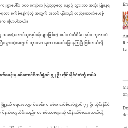
Em
ျေးရွာပေါင်း
၁၀၀
ကျော်က
ပြည်သူတွေ
နေ့စဉ်
သွားလာ
အသုံးပြုနေရ
ာရတာ
ခက်ခဲနေကြတဲ့
အတွက်
အသစ်ပြန်လည်
တည်ဆောက်ပေးခဲ့
ခံက
ပြောပါတယ်။
ေ
အနေနဲ့
တောင်သူလုပ်ငန်းများဖြစ်တဲ့
စပါး၊
ပဲတီစိမ်း၊
နှမ်း၊
ကုလားပဲ
Au
ီးသွားတဲ့အတွက်
သွားလာ
ရတာ
အဆင်ပြေနေကြပြီ
ဖြစ်တယ်လို့
Re
La
်စခန်းမှ
စစ်ကောင်စီတပ်ဖွဲ့ဝင်
၇၂
ဦး
ထိုင်းနိုင်ငံထဲသို့
ထပ်မံ
Mo
or
ြို့နယ်
ရေတလျှောက်စခန်းက
စစ်ကောင်စီတပ်ဖွဲ့ဝင်
၇၂
ဦး
ထိုင်းနိုင်ငံ
Do
က်နက်တွေသိမ်းဆည်းကာ
စစ်သားများကို
ထိန်းသိမ်းထားတယ်လို့
de
။