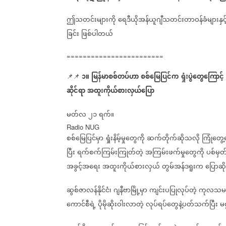
ဤသတင်းများကို
ရေဒီယိုအန်ယူဂျီသတင်းတာဝန်ခံများနှင့
ခြင်း
ဖြစ်ပါတယ်
========================
၁။
မြန်မာစစ်တပ်ဟာ
စစ်မြေပြင်က
ရှုံးပွဲတွေကြောင့်
📌📌
ဆိုင်ရာ
အထူးကိုယ်စားလှယ်ပြော
မတ်လ
၂၁
ရက်။
Radio NUG
စစ်မြေပြင်မှာ
ရှုံးနိမ့်မှုတွေကို
ဆက်တိုက်ဆိုသလို
ကြုံတွေ့
ပြီး
ရက်စက်ကြမ်းကြုတ်တဲ့
အကြမ်းဖက်မှုတွေကို
ပစ်မှ
အခွင့်အရေး
အထူးကိုယ်စားလှယ်
တွမ်အန်ဒရူးက
ပြောဆိ
ဆွစ်ဇာလန်နိုင်ငံ၊
ဂျနီဗာမြို့မှာ
ကျင်းပပြုလုပ်တဲ့
ကုလသမဂ
ကောင်စီရဲ့
ပိုမိုဆိုးဝါးလာတဲ့
လုပ်ရပ်တွေနဲ့ပတ်သက်ပြီး
မ