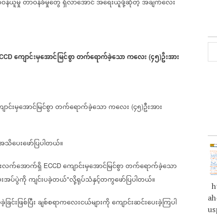
ဝန်ယူမှု
တာဝန်ခံမှုတွေ
ရှိလာအောင်
အရေးယူဖို့ဆိုတဲ့
အချက်လေး
ကျောင်းမှအောင်မြင်စွာ
တက်ရောက်ခဲ့သော
ကလေး
၄၅
ဦးအား
CCD
(
)
ောင်းမှအောင်မြင်စွာ
တက်ရောက်ခဲ့သော
ကလေး
၄၅
ဦးအား
(
)
သိပေးဖော်ပြပါတယ်။
ံးလက်အောက်ရှိ
ကျောင်းမှအောင်မြင်စွာ
တက်ရောက်ခဲ့သော
ECCD
းအပ်ပွဲကို
ကျင်းပခဲ့တယ်
လို့ရုပ်သံနှင့်တကွဖော်ပြပါတယ်။
"
ht
ah
ခဲ့
ခြင်းဖြစ်ပြီး
ချစ်စရာကလေးငယ်များကို
ကျောင်းဆင်းပေးခဲ့ကြပါ
us