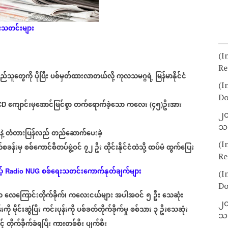
းသတင်းများ
(I
Re
ည်သူတွေကို
ပိုပြီး
ပစ်မှတ်ထားလာတယ်လို့
ကုလသမဂ္ဂရဲ့
မြန်မာနိုင်ငံ
(I
Do
ကျောင်းမှအောင်မြင်စွာ
တက်ရောက်ခဲ့သော
ကလေး
၄၅
ဦးအား
CD
(
)
၂၀
သတ
ဲ့
တံတားပြန်လည်
တည်ဆောက်ပေးခဲ့
(I
စခန်းမှ
စစ်ကောင်စီတပ်ဖွဲ့ဝင်
၇၂
ဦး
ထိုင်းနိုင်ငံထဲသို့
ထပ်မံ
ထွက်ပြေး
Re
့်
စစ်ရေးသတင်းကောက်နုတ်ချက်များ
Radio NUG
(I
Do
က
လေကြောင်းတိုက်ခိုက်၊
ကလေးငယ်များ
အပါအဝင်
၅
ဦး
သေဆုံး
၂၀
းကို
မိုင်းဆွဲပြီး
ကင်းပုန်းကို
ပစ်ခတ်တိုက်ခိုက်မှု
စစ်သား
၃
ဦးသေဆုံး
သတ
့်
တိုက်ခိုက်ခံရပြီး
ကားတစ်စီး
ပျက်စီး