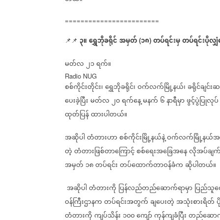
========================
၃။
ရွှေဘိုခရိုင်
အမှတ်
၁၈
တပ်ရင်းမှ
တပ်ရင်းပိုလျှံင
📌📌
(
)
မတ်လ
၂၁
ရက်။
Radio NUG
စစ်ကိုင်းတိုင်း၊
ရွှေဘိုခရိုင်၊
ဝက်လက်မြို့နယ်၊
ခရိုင်ချင်း
ပေးခဲ့ပြီး
မတ်လ
၂၀
ရက်နေ့
မနက်
၆
နာရီမှာ
ဖွင့်ပွဲပြုလုပ်
ထုတ်ပြန်
ထားပါတယ်။
အဆိုပါ
တံတားဟာ
စစ်ကိုင်းမြို့နယ်နဲ့
ဝက်လက်မြို့နယ်အ
တဲ့
တံတားဖြစ်တာကြောင့်
စစ်ရေးအခြေအနေ
လိုအပ်ချ
အမှတ်
၁၈
တပ်ရင်း
တပ်ထောက်တာဝန်ခံက
ဆိုပါတယ်။
အဆိုပါ
တံတားကို
ပြန်လည်တည်ဆောက်ရာမှာ
ပြည်သူ
ဝန်ကြီးဌာနက
တပ်ရင်းအတွက်
ချပေးတဲ့
အသုံးစားရိတ်
ပ
တံတားကို
ကျပ်သိန်း
၁၀၀
ကျော်
ကုန်ကျခံပြီး
တည်ဆောက်