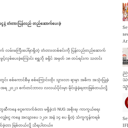
ွေနဲ့
တံတားပြန်လည်
တည်ဆောက်ပေးခဲ့
Se
se
Ar
ဆက်
လမ်းမကြီးပေါ်မှာရှိတဲ့
တံတားတစ်စင်းကို
ပြန်လည်တည်ဆောက်
ဖွင့်လှစ်ပေးခဲ့ကြောင်း
ရွှေဘို
ခရိုင်
အမှတ်
၁၈
တပ်ရင်းက
သတင်း
ညန
တွင်း
စစ်ကောင်စီမှ
စစ်ကြောင်းထိုး
သွားလာ
ရာမှာ
အဓိက
အသုံးပြုခဲ့
သတ
သွ
က်အရ
၂၀၂၁
စက်တင်ဘာလ
လလယ်ပိုင်းမှာ
မိုင်းခွဲခဲ့ရတာဖြစ်တယ်လို့
တွေဆီကနေ
ငွေကောက်ခံတာ
မရှိခဲ့ဘဲ
အစိုးရ၊
ကာကွယ်ရေး
NUG
ိုလျှံငွေ
ကနေ
အလျားပေ
၁၂၀၊
အနံ
၁၄
ပေ
ရှိတဲ့
သံကူကွန်ကရစ်
Se
ခဲ့တာ
ဖြစ်တယ်လို့
သိရပါတယ်။
IF