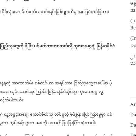
နေ
အခ
်
ခိုင်လုံသော
မိတ်ဖက်သတင်းရင်းမြစ်များဆီမှ
အခြေခံတင်ပြထား
(I
Re
(I
Do
ပြည်သူတွေကို
ပိုပြီး
ပစ်မှတ်ထားလာတယ်လို့
ကုလသမဂ္ဂရဲ့
မြန်မာနိုင်ငံ
၂၀
သတ
နေရတဲ့
အာဏာသိမ်း
စစ်တပ်ဟာ
အရပ်သား
ပြည်သူတွေအပေါ်မှာ
ပို
တ်ထား
လုပ်ဆောင်နေကြောင်း
မြန်မာနိုင်ငံဆိုင်ရာ
ကုလသမဂ္ဂ
လူ့
ုလိုက်ပါတယ်။
Ar
္ဂ
လူ့အခွင့်အရေး
ကောင်စီထံကို
လိပ်မူတဲ့
မိန့်ခွန်းပြောကြားမှုမှာ
စစ်
Da
စ္စတာ
တွမ်အန်ဒရူးက
အခုလို
ထောက်ပြပြောကြားခဲ့တာပါ။
Da
Da