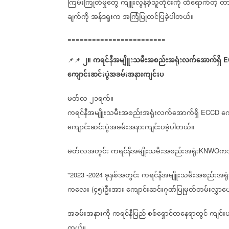
ကြမ်းကြုတ်မှုတွေ
ကျူးလွန်ခဲ့သူတိုင်းကို
ထိရောက်တဲ့
တာ
ချက်ကို
အန်ဒရူးက
အကြံပြုတင်ပြခဲ့ပါတယ်။
========================
၂။
ကရင်နီအမျိူးသမီးအစည်းအရုံးလက်အောက်ရှိ
📌📌
E
ကျောင်းဆင်းပွဲအခမ်းအနားကျင်းပ
မတ်လ
၂၁ရက်။
ကရင်နီအမျိူးသမီးအစည်းအရုံးလက်အောက်ရှိ
ကျ
ECCD
ကျောင်းဆင်းပွဲအခမ်းအနားကျင်းပခဲ့ပါတယ်။
မတ်လအတွင်း
ကရင်နီအမျိုးသမီးအစည်းအရုံး
ကအ
KNWO
ခုနှစ်အတွင်း
ကရင်နီအမျိူးသမီးအစည်းအရု
"2023 -2024
ကလေး
၄၅
ဦးအား
ကျောင်းဆင်းဂုဏ်ပြုမှတ်တမ်းလွှာ
ပေ
(
)
အခမ်းအနားကို
ကရင်နီပြည်
စစ်ရှောင်တနေရာတွင်
ကျင်းပ
တယ်။