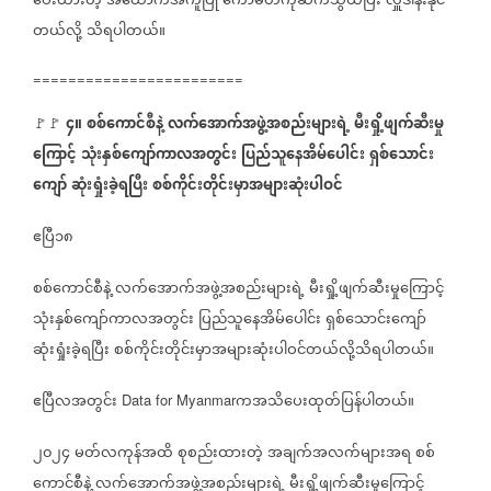
ပေးထားတဲ့
အထောက်အကူပြု
ကော်မတီကိုဆက်သွယ်ပြီး
လှူဒါန်းနိုင်
တယ်လို့
သိရပါတယ်။
========================
၄။
စစ်ကောင်စီနဲ့
လက်အောက်အဖွဲ့အစည်းများရဲ့
မီးရှို့ဖျက်ဆီးမှု
🚩🚩
ကြောင့်
သုံးနှစ်ကျော်ကာလအတွင်း
ပြည်သူနေအိမ်ပေါင်း
ရှစ်သောင်း
ကျော်
ဆုံးရှုံးခဲ့ရပြီး
စစ်ကိုင်းတိုင်းမှာအများဆုံးပါဝင်
ဧပြီ၁၈
စစ်ကောင်စီနဲ့
လက်အောက်အဖွဲ့အစည်းများရဲ့
မီးရှို့ဖျက်ဆီးမှုကြောင့်
သုံးနှစ်ကျော်ကာလအတွင်း
ပြည်သူနေအိမ်ပေါင်း
ရှစ်သောင်းကျော်
ဆုံးရှုံးခဲ့ရပြီး
စစ်ကိုင်းတိုင်းမှာအများဆုံးပါဝင်တယ်လို့သိရပါတယ်။
ဧပြီလအတွင်း
ကအသိပေးထုတ်ပြန်ပါတယ်။
Data for Myanmar
၂၀၂၄
မတ်လကုန်အထိ
စုစည်းထားတဲ့
အချက်အလက်များအရ
စစ်
ကောင်စီနဲ့
လက်အောက်အဖွဲ့အစည်းများရဲ့
မီးရှို့ဖျက်ဆီးမှုကြောင့်