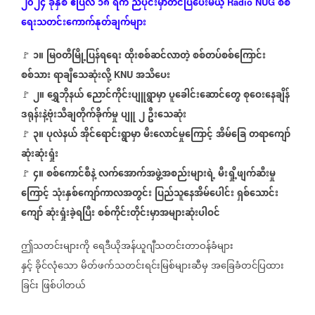
၂၀၂၄
ခုနှစ်
ဧပြီလ
၁၈
ရက်
ညပိုင်းမှာတင်ပြပေးမယ့်
စစ်
Radio NUG
ရေးသတင်းကောက်နုတ်ချက်များ
၁။
မြဝတီမြို့ပြန်ရရေး
ထိုးစစ်ဆင်လာတဲ့
စစ်တပ်စစ်ကြောင်း
🚩
စစ်သား
ရာချီသေဆုံးလို့
အသိပေး
KNU
၂။
ရွှေဘိုနယ်
ညောင်ကိုင်းပျူရွာမှာ
ပူခေါင်းဆောင်တွေ
စုဝေးနေချိန်
🚩
ဒရုန်းနဲ့ဗုံးသီချတိုက်ခိုက်မှု
ပျူ
၂
ဦးသေဆုံး
၃။
ပုလဲနယ်
အိုင်ရောင်းရွာမှာ
မီးလောင်မှုကြောင့်
အိမ်ခြေ
တရာကျော်
🚩
ဆုံးဆုံးရှုံး
၄။
စစ်ကောင်စီနဲ့
လက်အောက်အဖွဲ့အစည်းများရဲ့
မီးရှို့ဖျက်ဆီးမှု
🚩
ကြောင့်
သုံးနှစ်ကျော်ကာလအတွင်း
ပြည်သူနေအိမ်ပေါင်း
ရှစ်သောင်း
ကျော်
ဆုံးရှုံးခဲ့ရပြီး
စစ်ကိုင်းတိုင်းမှာအများဆုံးပါဝင်
ဤသတင်းများကို
ရေဒီယိုအန်ယူဂျီသတင်းတာဝန်ခံများ
နှင့်
ခိုင်လုံသော
မိတ်ဖက်သတင်းရင်းမြစ်များဆီမှ
အခြေခံတင်ပြထား
ခြင်း
ဖြစ်ပါတယ်