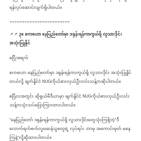
ရန်လုပ်ဆောင်လျက်ရှိပါတယ်။
========================
၃။
စကစဟာ
နေပြည်တော်မှာ
ဒရုန်းရန်ကာကွယ်ဖို့
လူသားဒိုင်း
📌📌
အသုံးပြုနိူင်
ဧပြီ၁၈ရက်
စကစဟာ
နေပြည်တော်မှာ
ဒရုန်းရန်ကာကွယ်ဖို့
လူသားဒိုင်း
အသုံးပြုနိူင်
တယ်လို့
ချက်နိူင်ငံ
ကိုယ်စားလှယ်ဦးလင်းသန့်ကဆိုပါတယ်။
NUG
ဧပြီလအတွင်း
ဆိုရှယ်မီဒီယာမှာ
ချက်နိူင်ငံ
ကိုယ်စားလှယ်ဦးလင်း
NUG
သန့်ကသုံးသပ်ပြောကြားထားပါတယ်။
နေပြည်တော်
ဒရုန်းရန်ကာကွယ်ဖို့
လူသားဒိုင်းတွေသုံးကြစို့တဲ့
ဒီ
"
"
လောက်ရက်စက်လူမဆန်သူတွေရဲ့
လုပ်ရပ်၊
ဘာမှ
အကောင်းမှတ်
မနေ
ကြနဲ့
လို့ဆိုထားပါတယ်။
"