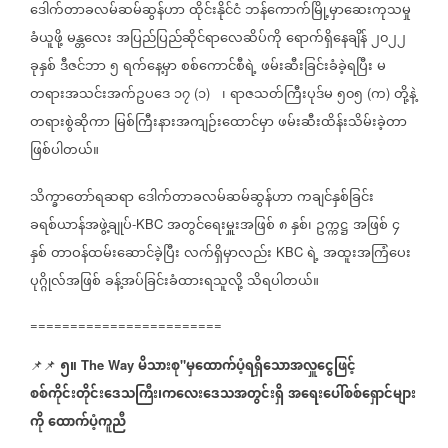
ဒေါက်တာခလမ်ဆမ်ဆွန်ဟာ
ထိုင်းနိုင်ငံ
ဘန်ကောက်မြို့မှာဆေးကုသမှု
ခံယူဖို့
မန္တလေး
အပြည်ပြည်ဆိုင်ရာလေဆိပ်ကို
ရောက်ရှိနေချိန်
၂၀၂၂
ခုနှစ်
ဒီဇင်ဘာ
၅
ရက်နေ့မှာ
စစ်ကောင်စီရဲ့
ဖမ်းဆီးခြင်းခံခဲ့ရပြီး
မ
တရားအသင်းအက်ဥပဒေ
၁၇
၁
၊
ရာဇသတ်ကြီးပုဒ်မ
၅၀၅
က
တို့နဲ့
(
)
(
)
တရားစွဲဆိုကာ
မြစ်ကြီးနားအကျဉ်းထောင်မှာ
ဖမ်းဆီးထိန်းသိမ်းခဲ့တာ
ဖြစ်ပါတယ်။
သိက္ခာတော်ရဆရာ
ဒေါက်တာခလမ်ဆမ်ဆွန်ဟာ
ကချင်နှစ်ခြင်း
ခရစ်ယာန်အဖွဲ့ချုပ်
အတွင်‌ရေးမှူးအဖြစ်
၈
နှစ်၊
ဥက္ကဋ္ဌ
အဖြစ်
၄
-KBC
နှစ်
တာဝန်ထမ်းဆောင်ခဲ့ပြီး
လက်ရှိမှာလည်း
ရဲ့
အထူးအကြံပေး
KBC
ပုဂ္ဂိုလ်အဖြစ်
ခန့်အပ်ခြင်းခံထားရသူလို့
သိရပါတယ်။
========================
၅။
မိသားစု
မှထောက်ပံ့ရရှိသောအလှူငွေဖြင့်
📌📌
The Way
"
စစ်ကိုင်းတိုင်းဒေသကြီး၊ကလေးဒေသအတွင်းရှိ
အရေးပေါ်စစ်ရှောင်များ
ကို
ထောက်ပံ့ကူညီ