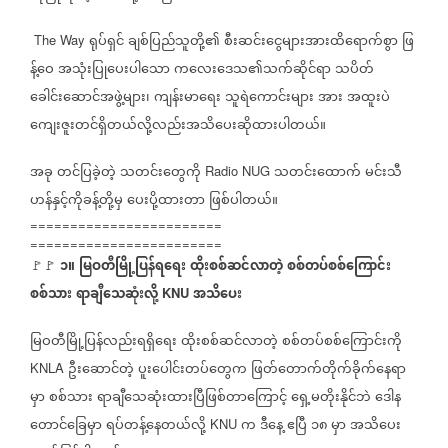
ရုပ်ရှင်
ချစ်ပြည်သူတို့၏
စီးဆင်းငွေများအားထိရောက်စွာ
ဖြ
The Way
န့်ဝေ
အသုံးပြုပေးပါသော
ကလေးဒေသ၏သက်ဆိုင်ရာ
သပိတ်
ခေါင်းဆောင်အဖွဲ့များ၊
ကျန်းမာရေး
သူရဲကောင်းများ
အား
အထူးပဲ
ကျေးဇူးတင်ရှိတယ်လို့လည်းအသိပေးဆိုထားပါတယ်။
အခု
တင်ပြခဲ့တဲ့
သတင်းတွေကို
သတင်းထောက်
မင်းသီ
Radio NUG
ဟန်နှင့်ကိုခန့်တို့မှ
ပေးပို့ထားတာ
ဖြစ်ပါတယ်။
========================
========================
၁။
မြဝတီမြို့ပြန်ရရေး
ထိုးစစ်ဆင်လာတဲ့
စစ်တပ်စစ်ကြောင်း
🚩🚩
စစ်သား
ရာချီသေဆုံးလို့
အသိပေး
KNU
မြဝတီမြို့ပြန်လည်းရရှိရေး
ထိုးစစ်ဆင်လာတဲ့
စစ်တပ်စစ်ကြောင်းကို
ဦးဆောင်တဲ့
ပူးပေါင်းတပ်တွေက
ဖြတ်တောက်တိုက်ခိုက်နေရာ
KNLA
မှာ
စစ်သား
ရာချီသေဆုံးထားပြီဖြစ်တာကြောင့်
ရှေ့မတိုးနိုင်ဘဲ
ဒေါန
တောင်ခြေမှာ
ရပ်တန့်နေတယ်လို့
က
ဒီနေ့
ဧပြီ
၁၈
မှာ
အသိပေး
KNU