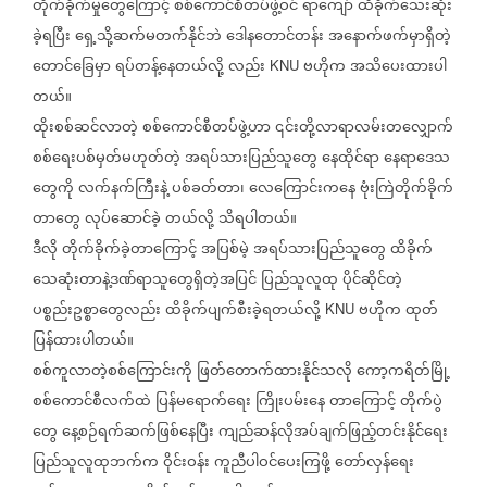
တိုက်ခိုက်မှုတွေကြောင့်
စစ်ကောင်စီတပ်ဖွဲ့ဝင်
ရာကျော်
ထိခိုက်သေးဆုံး
ခဲ့ရပြီး
ရှေ့သို့ဆက်မတက်နိုင်ဘဲ
ဒေါနတောင်တန်း
အနောက်ဖက်မှာရှိတဲ့
တောင်ခြေမှာ
ရပ်တန့်နေတယ်လို့
လည်း
ဗဟိုက
အသိပေးထားပါ
KNU
တယ်။
ထိုးစစ်ဆင်လာတဲ့
စစ်ကောင်စီတပ်ဖွဲ့ဟာ
၎င်းတို့လာရာလမ်းတလျှောက်
စစ်ရေးပစ်မှတ်မဟုတ်တဲ့
အရပ်သားပြည်သူတွေ
နေထိုင်ရာ
နေရာဒေသ
တွေကို
လက်နက်ကြီးနဲ့
ပစ်ခတ်တာ၊
လေကြောင်းကနေ
ဗုံးကြဲတိုက်ခိုက်
တာတွေ
လုပ်ဆောင်ခဲ့
တယ်လို့
သိရပါတယ်။
ဒီလို
တိုက်ခိုက်ခဲ့တာကြောင့်
အပြစ်မဲ့
အရပ်သားပြည်သူတွေ
ထိခိုက်
သေဆုံးတာနဲ့ဒဏ်ရာသူတွေရှိတဲ့အပြင်
ပြည်သူလူထု
ပိုင်ဆိုင်တဲ့
ပစ္စည်းဥစ္စာတွေလည်း
ထိခိုက်ပျက်စီးခဲ့ရတယ်လို့
ဗဟိုက
ထုတ်
KNU
ပြန်ထားပါတယ်။
စစ်ကူလာတဲ့စစ်ကြောင်းကို
ဖြတ်တောက်ထားနိုင်သလို
ကော့ကရိတ်မြို့
စစ်ကောင်စီလက်ထဲ
ပြန်မရောက်ရေး
ကြိုးပမ်းနေ
တာကြောင့်
တိုက်ပွဲ
တွေ
နေ့စဉ်ရက်ဆက်ဖြစ်နေပြီး
ကျည်ဆန်လိုအပ်ချက်ဖြည့်တင်းနိုင်ရေး
ပြည်သူလူထုဘက်က
ဝိုင်းဝန်း
ကူညီပါဝင်ပေးကြဖို့
တော်လှန်ရေး