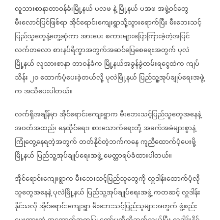
လူသားစာနာတာဝန်ခံ၊မြို့နယ်
ပလဖ
နဲ့
မြို့နယ်
ပအဖ
အဖွဲ့ဝင်တွေ
မီးလောင်ပြင်ဖြစ်ရာ
အိုင်ရောင်းကျေးရွာသို့သွားရောက်ပြီး
မီးဘေးသင့်
ပြည်သူတွေနဲ့တွေ့ဆုံကာ
အားပေး
စကားများပြောကြားခဲ့တဲ့အပြင်
လက်တလော
စားနပ်ရိက္ခာအတွက်အဆင်ပြေစေရေးအတွက်
ပုလဲ
မြို့နယ်
လူသားစာနာ
တာဝန်ခံက
မြို့နယ်အခွန်ခွဲတမ်းရငွေထဲက
ကျပ်
သိန်း
၂၀
ထောက်ပံ့ပေးခဲ့တယ်လို့
ပုလဲမြို့နယ်
ပြည်သူ့အုပ်ချုပ်ရေးအဖွဲ့
က
အသိပေးပါတယ်။
လက်ရှိအချိန်မှာ
အိုင်ရောင်းကျေးရွာက
မီးဘေးသင့်ပြည်သူတွေအနေနဲ့
အဝတ်အထည်၊
နေထိုင်ရေး၊
စားသောက်ရေးတို့
အခက်အခဲများစွာနဲ့
ကြုံတွေ့နေရတဲ့အတွက်
တတ်နိုင်တဲ့ဘက်ကနေ
ကူညီထောက်ပံ့ပေးဖို့
မြို့နယ်
ပြည်သူ့အုပ်ချုပ်ရေးအဖွဲ့
မေတ္တာရပ်ခံထားပါတယ်။
အိုင်ရောင်းကျေးရွာက
မီးဘေးသင့်ပြည်သူတွေကို
လှူဒါန်းထောက်ပံ့လို
သူတွေအနေနဲ့
ပုလဲမြို့နယ်
ပြည်သူ့အုပ်ချုပ်ရေးအဖွဲ့
ကတဆင့်
လှူဒါန်း
နိုင်သလို
အိုင်ရောင်းကျေးရွာ
မီးဘေးသင့်ပြည်သူများအတွက်
ဖွဲ့စည်း