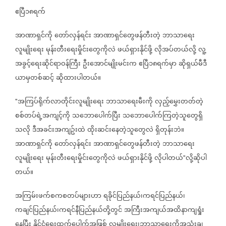
ဧပြီ၁၈ရက်
အာဏာရှင်ကို
တော်လှန်ရင်း
အာဏာရှင်တွေဖန်တီးတဲ့
ဘာသာရေး
လူမျိုးရေး
မုန်းတီးရေးမှိုင်းတွေကိုလဲ
ဖယ်ရှားနိုင်ဖို့
လိုအပ်တယ်လို့
လူ့
အခွင့်ရေးဆိုင်ရာဝန်ကြီး
ဦးအောင်မျိုးမင်းက
ဧပြီ၁၈ရက်မှာ
ဆိုရှယ်မီဒီ
ယာမှတစ်ဆင့်
ဆိုထားပါတယ်။
အကြပ်ရိုက်လာတိုင်းလူမျိုးရေး
ဘာသာရေးမီးကို
လှည့်မွှေးတတ်တဲ့
"
စစ်တပ်ရဲ့အကျင့်ကို
သဘောပေါက်ပြီး
သဘောပေါက်ကြတဲ့သူတွေရှိ
သလို
ဒီအခင်းအကျဥ်းထဲ
ထိုးဆင်းနေတဲ့သူတွေလဲ
ရှိတုန်းဘဲ။
အာဏာရှင်ကို
တော်လှန်ရင်း
အာဏာရှင်တွေဖန်တီးတဲ့
ဘာသာရေး
လူမျိုးရေး
မုန်းတီးရေးမှိုင်းတွေကိုလဲ
ဖယ်ရှားနိုင်ဖို့
လိုပါတယ်
လို့ဆိုပါ
"
တယ်။
အကြမ်းဖက်စကစတပ်များဟာ
ရခိုင်ပြည်နယ်၊ကရင်ပြည်နယ်၊
ကချင်ပြည်နယ်၊ကရင်နီပြည်နယ်တို့တွင်
အကြီးအကျယ်အထိနာကျရှုံး
နေပြီး
နိူင်ငံရေးထွက်ပေါက်အဖြစ်
လူမျိုးရေး၊ဘာသာရေးကိုအသုံးချ