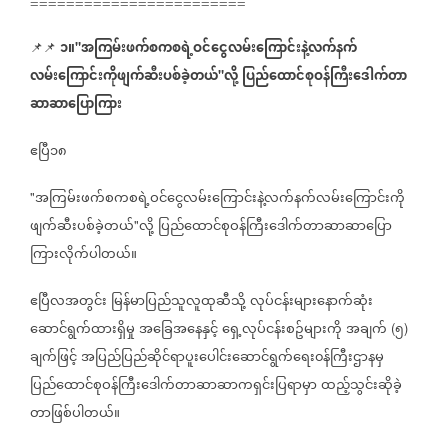
========================
၁။
အကြမ်းဖက်စကစရဲ့ဝင်ငွေလမ်းကြောင်းနဲ့လက်နက်
📌📌
"
လမ်းကြောင်းကိုဖျက်ဆီးပစ်ခဲ့တယ်
လို့
ပြည်ထောင်စုဝန်ကြီးဒေါက်တာ
"
ဆာဆာပြောကြား
ဧပြီ၁၈
အကြမ်းဖက်စကစရဲ့ဝင်ငွေလမ်းကြောင်းနဲ့လက်နက်လမ်းကြောင်းကို
"
ဖျက်ဆီးပစ်ခဲ့တယ်
လို့
ပြည်ထောင်စုဝန်ကြီးဒေါက်တာဆာဆာပြော
"
ကြားလိုက်ပါတယ်။
ဧပြီလအတွင်း
မြန်မာပြည်သူလူထုဆီသို့
လုပ်ငန်းများနောက်ဆုံး
ဆောင်ရွက်ထားရှိမှု
အခြေအနေနှင့်
ရှေ့လုပ်ငန်းစဥ်များကို
အချက်
၅
(
)
ချက်ဖြင့်
အပြည်ပြည်ဆိုင်ရာပူးပေါင်းဆောင်ရွက်ရေး၀န်ကြီးဌာနမှ
ပြည်ထောင်စုဝန်ကြီးဒေါက်တာဆာဆာကရှင်းပြရာမှာ
ထည့်သွင်းဆိုခဲ့
တာဖြစ်ပါတယ်။