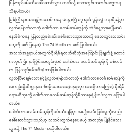
ပြန်လည်ဖမ်းဆီးခေါ်ဆောင်သွား
တယ်လို့
ဒေသတွင်းသတင်းတွေအရ
သိရပါတယ်။
မြစ်ကြီးနားအကျဉ်းထောင်ကနေ
မနေ့
ဧ‌ပြီ
၁၇
ရက်
မွန်းလွှဲ
၁
နာရီခန့်မှာ
လွတ်မြောက်လာတဲ့
ဒေါက်တာ
ခလမ်ဆမ်ဆွန်ကို
အဲဒီနေ့ညအချိန်မှာပဲ
နေအိမ်ကနေ
ပြန်လည်ဖမ်းဆီးခေါ်ဆောင်သွားတာလို့
ဒေသတွင်းသတင်း
တွေကို
ဖော်ပြနေတဲ့
က
ဖော်ပြပါတယ်။
The 74 Media
အသက်အန္တရာယ်အတွက်စိုးရိမ်ရတယ်ဆိုတဲ့အကြောင်းပြချက်နဲ့
ထောင်
ကလွတ်ပြီး
နာရီပိုင်းအတွင်းမှာပဲ
ဒေါက်တာ
ခလမ်ဆမ်ဆွန်ကို
စစ်တပ်
က
ပြန်လည်ဖမ်းဆီးခဲ့တာဖြစ်ပါတယ်။
လွတ်ငြိမ်းချမ်းသာခွင့်နဲ့လွတ်မြောက်လာတဲ့
ဒေါက်တာခလမ်ဆမ်ဆွန်ကို
အကျဉ်းဦးစီးဌာနက
စီစဉ်ပေးထားတဲ့နေရာမှာ
ထားရှိတာကြောင့်
စိုးရိမ်
စရာမရှိဘူးလို့
ဒေါက်တာခလမ်ဆမ်ဆွန်တို့မိသားစုနဲ့
နီးစပ်သူက
ပြောပါ
တယ်။
ဒေါက်တာခလမ်ဆမ်ဆွန်ကိုဖမ်းဆီးချိန်မှာ
အမျိုးသမီးဖြစ်သူကိုလည်း
ခေါ်ဆောင်သွားသည်ဟု
သတင်းထွက်နေပေမယ့်
အတည်မပြုနိုင်သေး
ဘူးလို့
ကဆိုပါတယ်။
The 74 Media