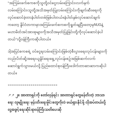
အကြမ်းဖက်စကစကိုသူတို့ဝင်ငွေလမ်းကြောင်း၊လက်နက်
"
လမ်းကြောင်း၊သူတို့အသိအမှတ်ပြုလမ်းကြောင်းကိုဖျက်ဆီးရေးကို
လုပ်ဆောင်ခဲ့တာနံပါတ်တစ်ဖြစ်ပါတယ်။နံပါတ်နှစ်လုပ်ဆောင်ချက်
ကတော့
နိူင်ငံတကာမှာအကြမ်းဖက်စကစကိုရှုတ်ချပြီးတော့မှ
နဲ့
NUG
မဟာမိတ်အင်အားစုများကိုအသိအမှတ်ပြုခြင်းတို့ကိုလုပ်ဆောင်ခဲ့ပါ
တယ်
လို့ဝန်ကြီးကဆိုပါတယ်။
"
ဒါ့အပြင်စကစရဲ့
ဝင်ငွေရလမ်းကြောင်းဖြစ်တဲ့စီးပွားရေးလုပ်ငန်းများကို
လည်းပိတ်ဆို့အရေးယူနိူင်ရေးရှေ့လုပ်ငန်းစဥ်အဖြစ်ဆက်လက်
ဆောင်ရွက်သွားမယ်လို့
ပြည်ထောင်စုဝန်ကြီးဒေါက်တာဆာဆာကဆိုပါ
တယ်။
========================
၂။
အာဏာရှင်ကို
တော်လှန်ရင်း
အာဏာရှင်တွေဖန်တီးတဲ့
ဘာသာ
📌📌
ရေး
လူမျိုးရေး
မုန်းတီးရေးမှိုင်းတွေကိုလဲ
ဖယ်ရှားနိုင်ဖို့
လိုအပ်တယ်လို့
လူ့အခွင့်ရေးဆိုင်ရာဝန်ကြီးသတိပေးဆို