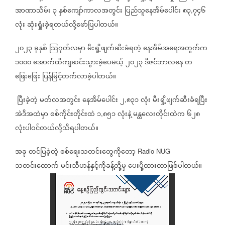
အာဏာသိမ်း
၃
နှစ်ကျော်ကာလအတွင်း
ပြည်သူနေအိမ်ပေါင်း
၈၃
၇၄၆
,
လုံး
ဆုံးရှုံးခဲ့ရတယ်လို့ဖော်ပြပါတယ်။
၂၀၂၃
ခုနှစ်
ဩဂုတ်လမှာ
မီးရှို့ဖျက်ဆီးခံရတဲ့
နေအိမ်အရေအတွက်က
၁၀၀၀
အောက်ထိကျဆင်းသွားခဲ့ပေမယ့်
၂၀၂၃
ဒီဇင်ဘာလနေ
တ
ဖြေးဖြေး
ပြန်မြင့်တက်လာခဲ့ပါတယ်။
ပြီးခဲ့တဲ့
မတ်လအတွင်း
နေအိမ်ပေါင်း
၂
၈၃၁
လုံး
မီးရှို့ဖျက်ဆီးခံရပြီး
,
အဲဒိအထဲမှာ
စစ်ကိုင်းတိုင်းထဲ
၁
၈၅၁
လုံးနဲ့
မန္တလေးတိုင်းထဲက
၆၂၈
,
လုံးပါဝင်တယ်လို့သိရပါတယ်။
အခု
တင်ပြခဲ့တဲ့
စစ်ရေးသတင်း‌တွေကိုတော့
Radio NUG
သတင်းထောက်
မင်းသီဟန်နှင့်ကိုခန့်တို့မှ
ပေးပို့ထားတာဖြစ်ပါတယ်။