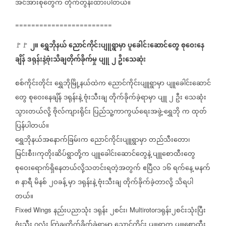
အင်အားစုတွေက
တိုက်တွန်းထားပါတယ်။
========================
၂။
ရွှေဘိုနယ်
ညောင်ကိုင်းပျူရွာမှာ
ပူခေါင်းဆောင်တွေ
စုဝေးနေ
🚩🚩
ချိန်
ဒရုန်းနဲ့ဗုံးသီချတိုက်ခိုက်မှု
ပျူ
၂
ဦးသေဆုံး
စစ်ကိုင်းတိုင်း
ရွှေဘိုမြို့နယ်ထဲက
ညောင်ကိုင်းပျူရွာမှာ
ပျူခေါင်းဆောင်
တွေ
စုဝေးနေချိန်
ဒရုန်းနဲ့
ဗုံးသီးချ
တိုက်ခိုက်ခဲ့ရာမှာ
ပျူ
၂
ဦး
သေဆုံး
သွားတယ်လို့
ဗိုလ်ကျားရိုင်း
ပြည်သူ့ကာကွယ်ရေးအဖွဲ့
ရွှေဘို
က
ထုတ်
-
ပြန်ပါတယ်။
ရွှေဘိုနယ်အနောက်ခြမ်းက
ညောင်ကိုင်းပျူရွာမှာ
တည်သီးတော၊
မြင်းစီး၊ကုတိုးဆိပ်ရွာတို့က
ပျူခေါင်းဆောင်တွေနဲ့
ပျူစောထီးတွေ
စုဝေးရောက်ရှိနေတယ်လို့သတင်းရတဲ့အတွက်
ဧပြီလ
၁၆
ရက်နေ့
မနက်
၈
နာရီ
မိနစ်
၂ဝခန့်
မှာ
ဒရုန်းနဲ့
ဗုံးသီးချ
တိုက်ခိုက်ခဲ့တာလို့
သိရပါ
တယ်။
နည်းပညာသုံး
ဒရုန်း
၂စင်း၊
ဒရုန်း၂စင်းသုံးပြီး
Fixed Wings
Multirotor
ဗုံးသီး
၇လုံး
ကြဲချတိုက်ခိုက်ခဲ့ရာမှာ
ညောင်ကိုင်း
ပျူရွာက
ပျူစောထီး