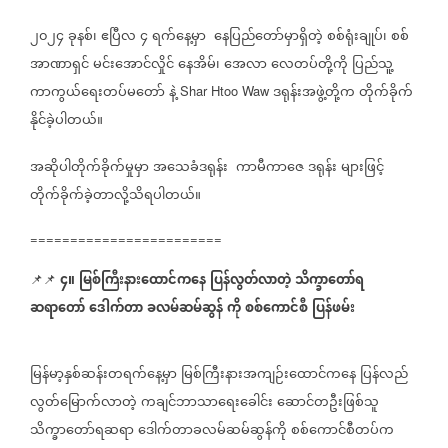
၂၀၂၄
ခုနစ်၊
ဧပြီလ
၄
ရက်နေ့မှာ
နေပြည်တော်မှာရှိတဲ့
စစ်ရုံးချုပ်၊
စစ်
အာဏာရှင်
မင်းအောင်လှိုင်
နေအိမ်၊
အေလာ
လေတပ်တို့ကို
ပြည်သူ့
ကာကွယ်ရေးတပ်မတော်
နဲ့
ဒရုန်းအဖွဲ့တို့က
တိုက်ခိုက်
Shar Htoo Waw
နိုင်ခဲ့ပါတယ်။
အဆိုပါတိုက်ခိုက်မှုမှာ
အသေခံဒရုန်း
ကာမီကာဇေ
ဒရုန်း
များဖြင့်
တိုက်ခိုက်ခဲ့တာလို့သိရပါတယ်။
========================
၄။
မြစ်ကြီးနားထောင်ကနေ
ပြန်လွတ်လာတဲ့
သိက္ခာတော်ရ
📌📌
ဆရာတော်
ဒေါက်တာ
ခလမ်ဆမ်ဆွန်
ကို
စစ်ကောင်စီ
ပြန်ဖမ်း
မြန်မာ့နှစ်ဆန်းတရက်နေ့မှာ
မြစ်ကြီးနားအကျဉ်းထောင်ကနေ
ပြန်လည်
လွတ်မြောက်လာတဲ့
ကချင်ဘာသာရေးခေါင်း
ဆောင်တဦးဖြစ်သူ
သိက္ခာတော်ရဆရာ
ဒေါက်တာခလမ်ဆမ်ဆွန်ကို
စစ်ကောင်စီတပ်က