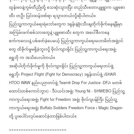
ထွန်းဝေနဲ့ကွမ်တီညိုတို့
သေဆုံးသွားပြီး
တည်သီးတောပျူရွာက
ပျူစော
ထီး
တဦး
ပြင်းထန်ဒဏ်ရာ
ရသွားတယ်လို့ဆိုပါတယ်။
ပြည်သူ့ကာကွယ်ရေးရဲဘော်တွေက
ဒရုန်းနဲ့ဗုံးသီးချတိုက်ခိုက်နေချိန်မှာ
အကြမ်းဖက်စစ်သားတွေနဲ့
ပျူစောထီး
တွေက
အပေါ်စီးကနေ
စက်ကလေးနဲ့
ပစ်ခတ်ခဲ့ပေမယ့်
ပြည်သူ့ကာကွယ်ရေးမဟာမိတ်အဖွဲ့ဝင်
တွေ
ထိခိုက်မှုမရှိခဲ့ဘူးလို့
ဗိုလ်ကျားရိုင်း
ပြည်သူ့ကာကွယ်ရေးအဖွဲ့
-
ရွှေဘို
က
အသိပေးပါတယ်။
အဆိုပါတိုက်ခိုက်မှုကို
ဗိုလ်ကျားရိုင်း
ပြည်သူ့ကာကွယ်ရေးတပ်ဖွဲ့
ရွှေဘို၊
ဒရုန်းတပ်ဖွဲ့
၊
Project Flight (Fight for Democracy)
SHAR
နည်းပညာတပ်ဖွဲ့
၊
မတစ်
HTOO WAW
Team6 Drop For Justice -DFJ
ထောင်
တစ်ကောင်ဘွား
ဒီပဲယင်းအဖွဲ့၊
ပြည်သူ့
(
) -
Young Ni - SHWEBO
ကာကွယ်ရေးအဖွဲ့၊
အဖွဲ့၊
ဗိုလ်ဂျပန်ကြီး
ပြည်သူ့
Fight for Freedom
ကာကွယ်ရေးအဖွဲ့၊
၊
Buffalo Soilders Freedom Force
Magic Dragon
တို့
ပူးပေါင်းလုပ်ဆောင်ခဲ့တာဖြစ်ပါတယ်။
========================