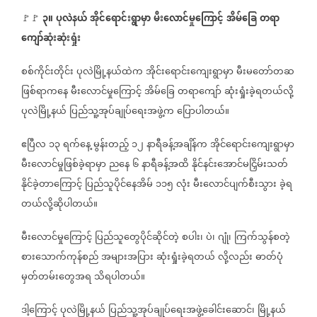
၃။
ပုလဲနယ်
အိုင်ရောင်းရွာမှာ
မီးလောင်မှုကြောင့်
အိမ်ခြေ
တရာ
🚩🚩
ကျော်ဆုံးဆုံးရှုံး
စစ်ကိုင်းတိုင်း
ပုလဲမြို့နယ်ထဲက
အိုင်းရောင်းကျေးရွာမှာ
မီးမတော်တဆ
ဖြစ်ရာကနေ
မီးလောင်မှုကြောင့်
အိမ်ခြေ
တရာကျော်
ဆုံးရှုံးခဲ့ရတယ်လို့
ပုလဲမြို့နယ်
ပြည်သူ့အုပ်ချုပ်ရေးအဖွဲ့က
ပြောပါတယ်။
ဧပြီလ
၁၃
ရက်နေ့
မွန်းတည့်
၁၂
နာရီခန့်အချိန်က
အိုင်ရောင်းကျေးရွာမှာ
မီးလောင်မှုဖြစ်ခဲ့ရာမှာ
ညနေ
၆
နာရီခန့်အထိ
နိုင်နင်းအောင်မငြှိမ်းသတ်
နိုင်ခဲ့တာကြောင့်
ပြည်သူပိုင်နေအိမ်
၁၁၅
လုံး
မီးလောင်ပျက်စီးသွား
ခဲ့ရ
တယ်လို့ဆိုပါတယ်။
မီးလောင်မှုကြောင့်
ပြည်သူတွေပိုင်ဆိုင်တဲ့
စပါး၊
ပဲ၊
ဂျုံ၊
ကြက်သွန်စတဲ့
စားသောက်ကုန်စည်
အများအပြား
ဆုံးရှုံးခဲ့ရတယ်
လို့လည်း
ဓာတ်ပုံ
မှတ်တမ်းတွေအရ
သိရပါတယ်။
ဒါ့ကြောင့်
ပုလဲမြို့နယ်
ပြည်သူ့အုပ်ချုပ်ရေးအဖွဲ့ခေါင်းဆောင်၊
မြို့နယ်