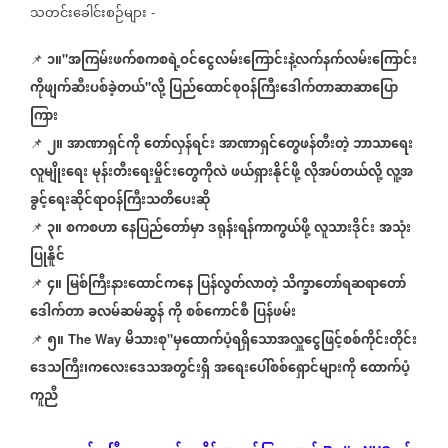
သတင်းခေါင်းစဉ်များ
-
၁။
အကြမ်းဖက်စကစရဲ့ဝင်ငွေလမ်းကြောင်းနဲ့လက်နက်လမ်းကြောင်း
📌
"
ကိုဖျက်ဆီးပစ်ခဲ့တယ်
လို့
ပြည်ထောင်စုဝန်ကြီးဒေါက်တာဆာဆာပြော
"
ကြား
၂။
အာဏာရှင်ကို
တော်လှန်ရင်း
အာဏာရှင်တွေဖန်တီးတဲ့
ဘာသာရေး
📌
လူမျိုးရေး
မုန်းတီးရေးမှိုင်းတွေကိုလဲ
ဖယ်ရှားနိုင်ဖို့
လိုအပ်တယ်လို့
လူ့အ
ခွင့်ရေးဆိုင်ရာဝန်ကြီးသတိပေးဆို
၃။
စကစဟာ
နေပြည်တော်မှာ
ဒရုန်းရန်ကာကွယ်ဖို့
လူသားဒိုင်း
အသုံး
📌
ပြုနိူင်
၄။
မြစ်ကြီးနားထောင်ကနေ
ပြန်လွတ်လာတဲ့
သိက္ခာတော်ရဆရာတော်
📌
ဒေါက်တာ
ခလမ်ဆမ်ဆွန်
ကို
စစ်ကောင်စီ
ပြန်ဖမ်း
၅။
မိသားစု
မှထောက်ပံ့ရရှိသောအလှူငွေဖြင့်စစ်ကိုင်းတိုင်း
📌
The Way
"
ဒေသကြီး၊ကလေးဒေသအတွင်းရှိ
အရေးပေါ်စစ်ရှောင်များကို
ထောက်ပံ့
ကူညီ