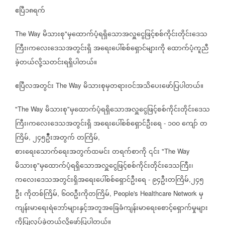
ဧပြီ၁၈ရက်
မိသားစု
မှထောက်ပံ့ရရှိသောအလှူငွေဖြင့်စစ်ကိုင်းတိုင်းဒေသ
The Way
"
ကြီး၊ကလေးဒေသအတွင်းရှိ
အရေးပေါ်စစ်ရှောင်များကို
ထောက်ပံ့ကူညီ
ခဲ့တယ်လို့သတင်းရရှိပါတယ်။
ဧပြီလအတွင်း
မိသားစုမှတရားဝင်အသိပေးဖော်ပြပါတယ်။
The Way
မိသားစု
မှထောက်ပံ့ရရှိသောအလှူငွေဖြင့်စစ်ကိုင်းတိုင်းဒေသ
"The Way
"
ကြီး၊ကလေးဒေသအတွင်းရှိ
အရေးပေါ်စစ်ရှောင်ဦးရေ
၁၀၀
ကျော်
တ
-
ကြိမ်
၂၄၅ဦီးအတွက်
တကြိမ်
,
,
စားရေးသောက်ရေးအတွက်ထမင်း
တရက်စာကို
၎င်း
"The Way
မိသားစု
မှထောက်ပံ့ရရှိသောအလှူငွေဖြင့်စစ်ကိုင်းတိုင်းဒေသကြီး၊
"
ကလေးဒေသအတွင်းရှိအရေးပေါ်စစ်ရှောင်ဦးရေ
၉၄ဦးတကြိမ်
၂၄၅
-
,
ဦး
ကိုတစ်ကြိမ်
၆၀၀ဦးကိုတကြိမ်
မှ
,
, People's Healthcare Network
ကျန်းမာရေးရဲဘော်များနှင့်အတူအခြေခံကျန်းမာရေးစောင့်ရှောက်မှုများ
ကိုပြုလုပ်ခဲ့တယ်လို့ဖော်ပြပါတယ်။