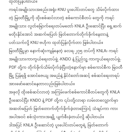
ထုတ်ပြန်ပါတယ်။
ကရင်အမျိုးသားအစည်းအရုံး
ပူးပေါင်းတပ်တွေ
သိမ်းပိုက်ထား
-KNU
တဲ့
မြ၀တီမြို့ကို
ထိုးစစ်ဆင်လာတဲ့
စစ်ကောင်စီတပ်
တွေကို
ကရင်
အမျိုးသား
လွတ်မြောက်ရေးတပ်မတော်
ဦးဆောင်ပြီး
ရှေ့ဆက်
KNLA
မတိုးနိုင်အောင်
အဆက်မပြတ်
ဖြတ်တောက်တိုက်ခိုက်နေတာနဲ့
ပတ်သက်လို့
ဗဟိုက
ထုတ်ပြန်လိုက်တာ
ဖြစ်ပါတယ်။
KNU
မြ၀တီမြို့မှာ
နောက်ဆုံးကျန်နေတဲ့
ခလရ
၂၇၅
တပ်ကို
၊
ကရင်
-
KNLA
အမျိုးသားကာကွယ်ရေးတပ်ဖွဲ့
နဲ့
ပြည်သူ့
ကာကွယ်ရေးတပ်ဖွဲ့
-KNDO
-
တို့က
တိုက်ခိုက်သိမ်းပိုက်ခဲ့ပြီးတဲ့နောက်မှာ
စစ်ကောင်စီက
မြဝတီ
PDF
မြို့
ပြန်ရဖို့
အောင်ဇေယျ
အမည်နဲ့
နိုင်ငံတော်အဆင့်
စစ်ဆင်ရေးတရပ်
အားဖော်ဆောင်နေတာလည်းဖြစ်ပါတယ်။
အခုလို
ထိုးစစ်ဆင်လာတဲ့
အကြမ်းဖက်စစ်ကောင်စီတပ်တွေကို
KNLA
ဦးဆောင်ပြီး
နဲ့
တို့က
၎င်းတို့လာရာ
လမ်းတလျှောက်မှာ
KNDO
PDF
အဆတ်မပြတ်
ဖြတ်တောက်တိုက်ခိုက်ခဲ့တာကြောင့်
သံချပ်ကာ
ကား
အပါအဝင်
စစ်သုံးကားအချို့
ပျက်စီးခဲ့တယ်လို့
ဆိုပါတယ်။
ဒါအပြင်
ဦးဆောင်တဲ့
ပူးပေါင်းတပ်တွေရဲ့
ဖြတ်တောက်
KNLA