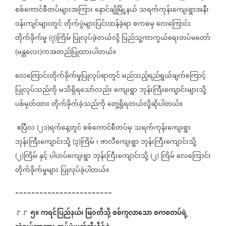
စစ်ကောင်စီတပ်များအကြား
နောင်ချိုမြို့နယ်
သရက်ကုန်းကျေးရွာအနီး
ဝန်းကျင်များတွင်
တိုက်ပွဲများပြင်းထန်ခဲ့ရာ
စကစမှ
လေကြောင်း
တိုက်ခိုက်မှု
၇
ကြိမ်
ပြုလုပ်ခဲ့တယ်လို့
ပြည်သူ့ကာကွယ်ရေးတပ်မတော်
(
)
မန္တလေး
ကအတည်ပြုထားပါတယ်။
(
)
လေကြောင်းတိုက်ခိုက်မှုပြုလုပ်ရာတွင်
မည်သည့်ရည်ရွယ်ချက်ကြောင့်
ပြုလုပ်သည်ကို
မသိရှိရသော်လည်း
ကျေးရွာ
ဘုန်းကြီးကျောင်းများသို့
ပစ်မှတ်ထား
တိုက်ခိုက်ခဲ့သည်ကို
တွေ့ရှိရတယ်လို့ဆိုပါတယ်။
ဧပြီလ
၂၁
ရက်နေ့တွင်
စစ်ကောင်စီတပ်မှ
သရက်ကုန်းကျေးရွာ
(
)
ဘုန်းကြီးကျောင်းသို့
၃
ကြိမ်
၊
ဇာလီကျေးရွာ
ဘုန်းကြီးကျောင်းသို့
(
)
၂
ကြိမ်
နှင့်
ပါဟပ်ကျေးရွာ
ဘုန်းကြီးကျောင်းသို့
၂
ကြိမ်
လေကြောင်း
(
)
(
)
တိုက်ခိုက်မှုများ
ပြုလုပ်ခဲ့ပါတယ်။
========================
၅။
ကရင်ပြည်နယ်၊
မြ၀တီသို့
စစ်ကူလာသော
စကစတပ်ရဲ့
🚩🚩