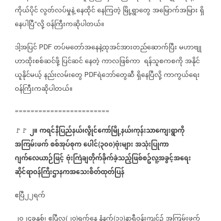
ကိုယ်ပိုင်
လွတ်လပ်မှုနဲ့
နေထိုင်
နေကြတဲ့
မြို့ရွာတွေ
အမြောက်အမြား
ရှိ
နေပါပြီ
လို့
ဝန်ကြီးကဆိုပါတယ်။
"
ဒါ့အပြင်
တပ်မတော်အနေနဲ့ထုအင်အားတည်ဆောက်ပြီး
မဟာဗျု
PDF
ဟာထိုးစစ်ဆင်ဖို့
ပြင်ဆင်
နေတဲ့
ကာလဖြစ်ကာ
ရန်သူစကစကို
အနိုင်
ယူနိုင်မယ့်
နည်းလမ်းတွေ
ရဲဘော်တွေဆီ
ရှိနေပြီလို့
ကာကွယ်ရေး
PDF
ဝန်ကြီးကဆိုပါတယ်။
========================
၂။
ကရင်နီပြည်နယ်၊လွိုင်ကော်မြို့နယ်၊ကုန်းသာကျေးရွာကို
🚩🚩
အကြမ်းဖက်
စစ်အုပ်စုက
ပေါင်
၃၀၀
ဗုံးများ
အသုံးပြုကာ
(
)
ဂျက်လေယာဉ်ဖြင့်
ဗုံးကြဲချတိုက်ခိုက်ခဲ့သည့်ဖြစ်စဥ်လူ့အခွင့်အရေး
ဆိုင်ရာဝန်ကြီးဌာနကအသေးစိတ်ထုတ်ပြန်
ဧပြီ၂၂ရက်
၂၀၂၄ခုနှစ်၊
ဧပြီလ
၂၀
ရက်နေ့
နံနက်
၁၁
နာရီဝန်းကျင်၌
အကြမ်းဖက်
(
)
(
)