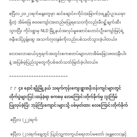
ဧပြီလ၂၀၊၂၁ရက်နေ့တွေမှာ
ဆင်ချောင်း၊ကိုင်း
မြောက်
၊ရန္တပို၊ဥဒယမှာ
(
)
ရှိတဲ့
အိမ်ခြေ
၈၀၀ကျော်
အတည်မပြုရသေး
ကိုလည်းမီးရှို့ဖျက်ဆီး
(
)
သွားပြီး
ကိုင်းရွာမှ
မြို့နယ်အလုပ်မှုဆောင်ဟောင်းဦးကျော်မြင့်ရဲ့
NLD
ဇနီးဒေါ်ညွန့်ဆွေ
အသက်
၇၀
နှစ်ကိုလည်းပစ်သတ်သွားခဲ့ပါတယ်။
(
)
လောလောဆယ်၄၅ရက်အတွင်းစကစတပ်များဟာအိမ်ခြေ
၁၈၀၀
နီးပါး
(
)
နဲ့
အပြစ်မဲ့ပြည်သူတွေကိုပစ်ခတ်သတ်ဖြတ်ခဲ့ပါတယ်။
========================
၄။
နောင်ချိုမြို့နယ်
သရက်ကုန်းကျေးရွာအနီးဝန်းကျင်များတွင်
🚩🚩
တိုက်ပွဲများပြင်းထန်ခဲ့ရာ
စကစမှ
လေကြောင်းတိုက်ခိုက်မှု
၇
ကြိမ်
(
)
ပြုလုပ်ခဲ့ပြီး
ဘုန်ကြီးကျောင်းများသို့
ပစ်မှတ်ထား
လေကြောင်းတိုက်ခိုက်
ဧပြီလ
၂၂
ရက်
(
)
ဧပြီလ
၂၁
ရက်နေ့တွင်
ပြည်သူ့ကာကွယ်ရေးတပ်မတော်
မန္တလေး
နှင့်
(
)
(
)