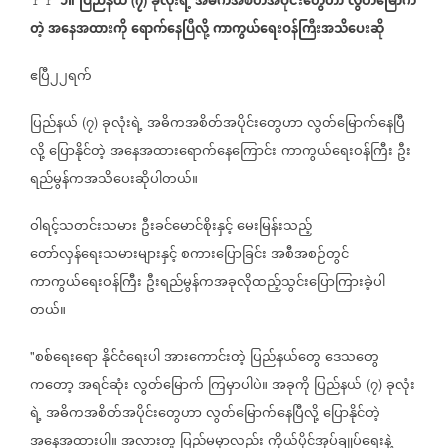
၁။
ပြည်နယ်
၇
ခုလုံးရဲ့
အဓိကအစိတ်အပိုင်းတွေဟာ
လွတ်မြောက်
တဲ့
အနေအထားကို
ရောက်နေပြီလို့
ကာကွယ်ရေးဝန်ကြီးအသိပေးဆို
‌
ဧပြီ၂၂ရက်
ပြည်နယ်
၇
ခုလုံးရဲ့
အဓိကအစိတ်အပိုင်းတွေဟာ
လွတ်မြောက်နေပြီ
(
)
လို့
ပြောနိုင်တဲ့
အနေအထားရောက်နေ‌ကြောင်း
ကာကွယ်ရေးဝန်ကြီး
ဦး
ရည်မွန်ကအသိပေးဆိုပါတယ်။
ဝါရင့်သတင်းသမား
ဦးခင်မောင်စိုးနှင့်
မေးမြန်းသည့်
တော်လှန်ရေးသမားများနှင့်
စကားပြောခြင်း
အစီအစဉ်တွင်
ကာကွယ်ရေးဝန်ကြီး
ဦးရည်မွန်ကအခုလိုထည့်သွင်းပြောကြားခဲ့ပါ
တယ်။
စစ်ရေးရော
နိုင်ငံရေးပါ
အားကောင်းတဲ့
ပြည်နယ်တွေ
ဒေသတွေ
"
ကတော့
အရင်ဆုံး
လွတ်မြောက်
ကြမှာပါပဲ။
အခုကို
ပြည်နယ်
၇
ခုလုံး
(
)
ရဲ့
အဓိကအစိတ်အပိုင်းတွေဟာ
လွတ်မြောက်နေပြီလို့
ပြောနိုင်တဲ့
အနေအထားပါ။
အလားတူ
ပြည်မမှာလည်း
ကိုယ်ပိုင်အုပ်ချုပ်ရေးနဲ့