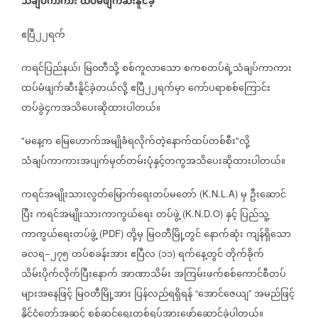
သံချပ်ကာကား
ထပ်မံဖျက်ဆီးနိူင်ခဲ့
ဧပြီ၂၂ရက်
ကရင်ပြည်နယ်၊
မြ၀တီသို့
စစ်ကူလာသော
စကစတပ်ရဲ့သံချပ်ကာကား
ထပ်မံဖျက်ဆီးနိူင်ခဲ့တယ်လို့
ဧပြီ၂၂ရက်မှာ
ကော်ပရာစစ်ကြောင်း
တပ်ခွဲ၄ကအသိပေးဆိုထားပါတယ်။
မနေ့က
မြေဟောက်အမျိုခံရလိုက်တဲ့နောက်ထပ်တစ်စီး
လို့
"
"
သံချပ်ကာကားအပျက်မှတ်တမ်းပုံနှင့်တကွအသိပေးဆိုထားပါတယ်။
ကရင်အမျိုးသားလွတ်မြောက်ရေးတပ်မတော်
မှ
ဦးဆောင်
(K.N.L.A)
ပြီး
ကရင်အမျိုးသားကာကွယ်ရေး
တပ်ဖွဲ့
နှင့်
ပြည်သူ့
(K.N.D.O)
ကာကွယ်ရေးတပ်ဖွဲ့
တို့မှ
မြဝတီမြို့တွင်
နောက်ဆုံး
ကျန်ရှိသော
(PDF)
ခလရ
၂၇၅
တပ်စခန်းအား
ဧပြီလ
၁၁
ရက်နေ့တွင်
တိုက်ခိုက်
−
(
)
သိမ်းပိုက်လိုက်ပြီးနောက်
အာဏာသိမ်း
အကြမ်းဖက်စစ်ကောင်စီတပ်
များအနေဖြင့်
မြဝတီမြို့အား
ပြန်လည်ရရှိရန်
အောင်ဇေယျ
အမည်ဖြင့်
“
”
နိုင်ငံတော်အဆင့်
စစ်ဆင်ရေးတစ်ရပ်အားဖော်ဆောင်ခဲ့ပါတယ်။