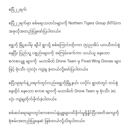
ဧပြီ၂၂ရက်
ဧပြီ၂၂ရက်မှာ
စစ်ရေးသတင်းများကို
က
Northern Tigers Group (NTG)
အခုလိုအတည်ပြုဖော်ပြပါတယ်။
ရွှေဘို
မြို့ပေါ်မှ
ချီပါ
ရွာသို့
စစ်ကြောင်းထိုးကာ
၅
ညအိပ်
ယာယီတပ်စွဲ
(
)
နေပြီး
ပြည်သူ့
ပစ္စည်းများကို
အကြမ်းဖက်ကာ
သယ်ယူ
နေသော
စကစ၊ပျူ
များကို
မဟာမိတ်
မှ
များ
Drone Team
Fixed Wing Drones
ဖြင့်
ဗုံးသီး
၇
လုံး
ကျဲချ
ခဲ့တယ်လို့ဖော်ပြပါတယ်။
(
)
ဧပြီ၁၉ရက်နဲ့၂၀ရက်တွင်လည်းရွှေဘိုမြို့နယ်၊
ပလိုင်း
ရွာထဲတွင်
တပ်စွဲ
နေထိုင်
နေသော
စကစ
များကို
မဟာမိတ်
မှ
ဗုံးသီး
၈
Drone Team
(
)
လုံး
ကျဲချတိုက်ခိုက်ခဲ့ပါတယ်။
စစ်ဆင်ရေးများတွင်စကစတပ်နဲ့ပျူများထိခိုက်မှုရှိနိူင်ပြီးအတိအကျကို
စုံစမ်းအတည်ပြုနေဆဲ
ဖြစ်တယ်လို့သိရပါတယ်။