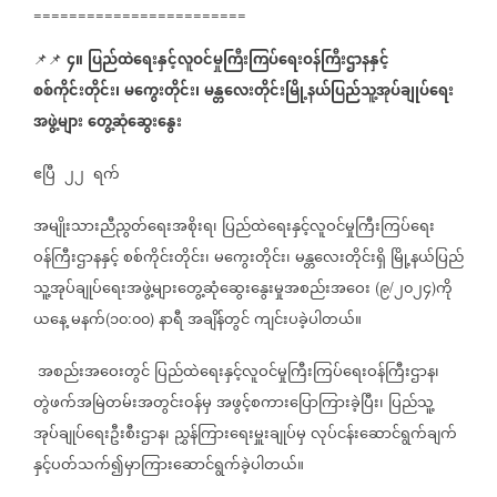
========================
၄။
ပြည်ထဲရေးနှင့်လူဝင်မှုကြီးကြပ်ရေးဝန်ကြီးဌာနနှင့်
📌📌
စစ်ကိုင်းတိုင်း၊
မကွေးတိုင်း၊
မန္တလေးတိုင်းမြို့နယ်ပြည်သူ့အုပ်ချုပ်ရေး
အဖွဲ့များ
တွေ့ဆုံဆွေးနွေး
ဧပြီ
၂၂
ရက်
အမျိုးသားညီညွတ်ရေးအစိုးရ၊
ပြည်ထဲရေးနှင့်လူဝင်မှုကြီးကြပ်ရေး
ဝန်ကြီးဌာနနှင့်
စစ်ကိုင်းတိုင်း၊
မကွေးတိုင်း၊
မန္တလေးတိုင်းရှိ
မြို့နယ်ပြည်
သူ့အုပ်ချုပ်ရေးအဖွဲ့များတွေ့ဆုံဆွေးနွေးမှုအစည်းအဝေး
၉
၂၀၂၄
ကို
(
/
)
ယနေ့
မနက်
၁၀
၀၀
နာရီ
အချိန်တွင်
ကျင်းပခဲ့ပါတယ်။
(
:
)
အစည်းအဝေးတွင်
ပြည်ထဲရေးနှင့်လူဝင်မှုကြီးကြပ်ရေးဝန်ကြီးဌာန၊
တွဲဖက်အမြဲတမ်းအတွင်းဝန်မှ
အဖွင့်စကားပြောကြားခဲ့ပြီး၊
ပြည်သူ့
အုပ်ချုပ်ရေးဦးစီးဌာန၊
ညွှန်ကြားရေးမှူးချုပ်မှ
လုပ်ငန်းဆောင်ရွက်ချက်
နှင့်ပတ်သက်၍မှာကြားဆောင်ရွက်ခဲ့ပါတယ်။