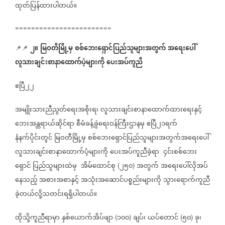
ထုတ်ပြန်ထားပါတယ်။
========================
၂။
မြဝတီမြို့မှ
စစ်ဘေးရှောင်ပြည်သူများအတွက်
အရေးပေါ်
📌📌
လူသားချင်းစာနာထောက်ပံ့များကို
ပေးအပ်ကူညီ
ဧပြီ၂၂
အမျိုးသားညီညွတ်ရေးအစိုးရ၊
လူသားချင်းစာနာထောက်ထားရေးနှင့်
ဘေးအန္တရာယ်ဆိုင်ရာ
စီမံခန့်ခွဲရေးဝန်ကြီးဌာနမှ
ဧပြီ၂၁ရက်
နံနက်ပိုင်းတွင်
မြဝတီမြို့မှ
စစ်ဘေးရှောင်ပြည်သူများအတွက်အရေးပေါ်
လူသားချင်းစာနာထောက်ပံ့များကို
ပေးအပ်ကူညီခဲ့ရာ
၄င်းစစ်ဘေး
ရှောင်
ပြည်သူများထဲမှ
အိမ်ထောင်စု
၂၅၀
အတွက်
အရေးပေါ်လိုအပ်
(
)
နေသည့်
အစားအစာနှင့်
အသုံးအဆောင်ပစ္စည်းများကို
သွားရောက်ကူညီ
ခဲ့တယ်လို့သတင်းရရှိပါတယ်။
ထိုသို့ကူညီရာမှာ
နှစ်ယောက်အိပ်ဖျာ
၁၀၀
ချပ်၊
ယပ်တောင်
၅၀
ခု၊
(
)
(
)