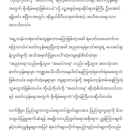
ကိုယ့်ကိုယ်ကို
အထင်ကရ
ဆိုတဲ့စိတ်ထားဝင်လာရင်
တော်လှန်ရေး
အတွက်
စိုးရိမ်စရာဖြစ်တယ်
လို့
လူ့အခွင့်ရေးဆိုင်ရာဝန်ကြီး
ဦးအောင်
"
မျိုးမင်း
ဧပြီလအတွင်း
ဆိုရှယ်မီဒီယာမှတစ်ဆင့်
အသိပေးရေးသား
ထားပါတယ်။
ရှေ့တန်းကရဲဘော်တွေနဲ့စကားပြောဖြစ်တဲ့အခါ
ရဲဘော်တယောက်က
"
ပြောတယ်။
တော်လှန်ရေးပြီးတဲ့အခါ
အညတရရဲဘော်တွေရဲ့
ပေးဆပ်စွ
"
န့်လွှတ်မှုကို
အသိအမှတ်ပြုပေးပါ
တဲ့။ကျနော်စိတ်ထဲမှာ
"
အညတရ
လည်းမရှိဘူး။
အထင်ကရ
လည်း
မရှိဘူး။
အားလုံးဟာ
"
"
"
"
တော်လှန်ရေးမှာ
ကဏ္ဏအသီးသီးကနေပါဝင်နေကြတဲ့ရဲဘော်ရဲမေတွေဘဲ
ဖြစ်တယ်။
ရောက်တဲ့နေရာမှာ
ကျရာတာဝန်ကို
အစွမ်းကုန်ထမ်းနေကြတဲ့
သူတွေဘဲဖြစ်တယ်။
ကိုယ့်ကိုယ်ကို
အထင်ကရ
ဆိုတဲ့စိတ်ထားဝင်လာ
"
"
ရင်
တော်လှန်ရေးအတွက်
စိုးရိမ်စရာဘဲ
လို့ဝန်ကြီးကဆိုပါတယ်။
"
လက်ရှိမှာ
ပြည်သူ့ကာကွယ်ရေးတပ်ဖွဲ့ဝင်များအား
ပြည်သူလူထုကို
မိဘ
သဖွယ်ပြုမူဆက်ဆံရန်
အမျိုးသားညီညွတ်ရေးအစိုးရက
ညွှန်ကြားချက်
နှင့်လမ်းညွှန်မှုများအပြင်
ရဲဘော်များလိုက်ရမည့်ကျင့်ဝတ်များကိုလည်း