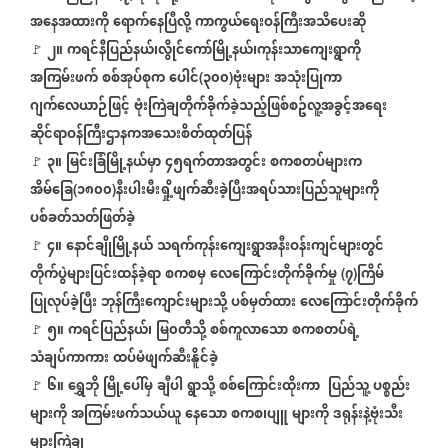
အနေအထားကို
ရောက်နေပြီလို့
ကာကွယ်ရေးဝန်ကြီးအသိပေးဆို
‌
၂။
ကရင်နီပြည်နယ်၊လွိုင်ကော်မြို့နယ်၊ကုန်းသာကျေးရွာကို
🚩
အကြမ်းဖက်
စစ်အုပ်စုက
ပေါင်
၃၀၀
ဗုံးများ
အသုံးပြုကာ
(
)
ဂျက်လေယာဉ်ဖြင့်
ဗုံးကြဲချတိုက်ခိုက်ခဲ့သည့်ဖြစ်စဥ်လူ့အခွင့်အရေး
ဆိုင်ရာဝန်ကြီးဌာနကအသေးစိတ်ထုတ်ပြန်
၃။
မြင်းခြံမြို့နယ်မှာ
၄၅ရက်တာအတွင်း
စကစတပ်များက
🚩
အိမ်ခြေ
၁၈၀၀
နီးပါးမီးရှို့ဖျက်ဆီးခဲ့ပြီးအရပ်သားပြည်သူများကို
(
)
ပစ်ခတ်သတ်ဖြတ်ခဲ့
၄။
နောင်ချိုမြို့နယ်
သရက်ကုန်းကျေးရွာအနီးဝန်းကျင်များတွင်
🚩
တိုက်ပွဲများပြင်းထန်ခဲ့ရာ
စကစမှ
လေကြောင်းတိုက်ခိုက်မှု
၇
ကြိမ်
(
)
ပြုလုပ်ခဲ့ပြီး
ဘုန်ကြီးကျောင်းများသို့
ပစ်မှတ်ထား
လေကြောင်းတိုက်ခိုက်
၅။
ကရင်ပြည်နယ်၊
မြ၀တီသို့
စစ်ကူလာသော
စကစတပ်ရဲ့
🚩
သံချပ်ကာကား
ထပ်မံဖျက်ဆီးနိူင်ခဲ့
၆။
ရွှေဘို
မြို့ပေါ်မှ
ချီပါ
ရွာသို့
စစ်ကြောင်းထိုးကာ
ပြည်သူ့
ပစ္စည်း
🚩
များကို
အကြမ်းဖက်သယ်ယူ
နေသော
စကစ၊ပျူ
များကို
ဒရုန်းနဲ့ဗုံးသီး
များကြဲချ