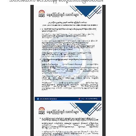
သတင်းထောက်
မင်းသီဟန်မှ
ပေးပို့ထားတာဖြစ်ပါတယ်။