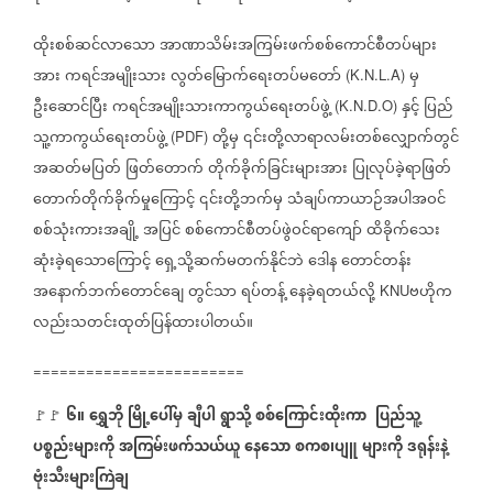
ထိုးစစ်ဆင်လာသော
အာဏာသိမ်းအကြမ်းဖက်စစ်ကောင်စီတပ်များ
အား
ကရင်အမျိုးသား
လွတ်မြောက်ရေးတပ်မတော်
မှ
(K.N.L.A)
ဦးဆောင်ပြီး
ကရင်အမျိုးသားကာကွယ်ရေးတပ်ဖွဲ့
နှင့်
ပြည်
(K.N.D.O)
သူ့ကာကွယ်ရေးတပ်ဖွဲ့
တို့မှ
၎င်းတို့လာရာလမ်းတစ်လျှောက်တွင်
(PDF)
အဆတ်မပြတ်
ဖြတ်တောက်
တိုက်ခိုက်ခြင်းများအား
ပြုလုပ်ခဲ့ရာဖြတ်
တောက်တိုက်ခိုက်မှုကြောင့်
၎င်းတို့ဘက်မှ
သံချပ်ကာယာဉ်အပါအဝင်
စစ်သုံးကားအချို့
အပြင်
စစ်ကောင်စီတပ်ဖွဲဝင်ရာကျော်
ထိခိုက်သေး
ဆုံးခဲ့ရသောကြောင့်
ရှေ့သို့ဆက်မတက်နိုင်ဘဲ
ဒေါန
တောင်တန်း
အနောက်ဘက်တောင်ချေ
တွင်သာ
ရပ်တန့်
နေခဲ့ရတယ်လို့
ဗဟိုက
KNU
လည်းသတင်းထုတ်ပြန်ထားပါတယ်။
========================
၆။
ရွှေဘို
မြို့ပေါ်မှ
ချီပါ
ရွာသို့
စစ်ကြောင်းထိုးကာ
ပြည်သူ့
🚩🚩
ပစ္စည်းများကို
အကြမ်းဖက်သယ်ယူ
နေသော
စကစ၊ပျူ
များကို
ဒရုန်းနဲ့
ဗုံးသီးများကြဲချ