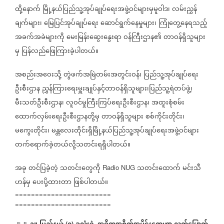
ထို့နောက်
မြို့နယ်ပြည်သူ့အုပ်ချုပ်ရေးအဖွဲ့ဝင်များမှမူဝါဒ၊
လမ်းညွှန်
ချက်များ၊
မြေပြင်အုပ်ချုပ်ရေး
ဆောင်ရွက်နေမှုများ၊
ကြုံတွေ့နေရသည့်
အခက်အခဲများကို
မေးမြန်းဆွေးနွေးရာ
ဝန်ကြီးဌာန၏
တာဝန်ရှိသူများ
မှ
ပြန်လည်ဖြေကြားခဲ့ပါတယ်။
အစည်းအဝေးသို့
တွဲဖက်အမြဲတမ်းအတွင်းဝန်၊
ပြည်သူ့အုပ်ချုပ်ရေး
ဦးစီးဌာန
ညွှန်ကြားရေးမှူးချုပ်နှင့်တာဝန်ရှိသူများ၊ပြည်သူ့ရဲတပ်ဖွဲ့၊
မီးသတ်ဦးစီးဌာန၊
လူဝင်မှုကြီးကြပ်ရေးဦးစီးဌာန၊
အထူးစုံစမ်း
ထောက်လှမ်းရေးဦးစီးဌာနတို့မှ
တာဝန်ရှိသူများ
စစ်ကိုင်းတိုင်း၊
မကွေးတိုင်း၊
မန္တလေးတိုင်းရှိမြို့နယ်ပြည်သူ့အုပ်ချုပ်ရေးအဖွဲ့ဝင်များ
တက်ရောက်ခဲ့တယ်လို့သတင်းရရှိပါတယ်။
အခု
တင်ပြခဲ့တဲ့
သတင်းတွေကို
သတင်းထောက်
မင်းသီ
Radio NUG
ဟန်မှ
ပေးပို့ထားတာ
ဖြစ်ပါတယ်။
========================
========================
🚩🚩
(
)