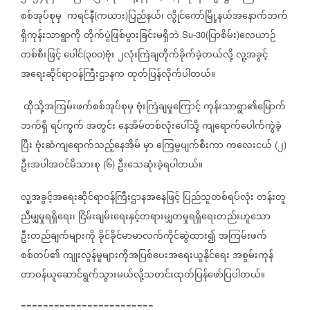
စစ်အုပ်စုမှ
ကရင်နီ
ကယား
ပြည်နယ်၊
လွိုင်ကော်မြို့နယ်အနောက်ဘက်
(
)
ရှိကုန်းသာရွာကို
တိုက်ပွဲဖြစ်ပွားခြင်းမရှိဘဲ
ပြာစိမ်း
လေယာဉ်
Su-30(
)
တစ်စီးဖြင့်
ပေါင်
၃၀၀
ဗုံး
၂လုံးကြဲချတိုက်ခိုက်ခဲ့တယ်လို့
လူ့အခွင့်
(
)
အရေးဆိုင်ရာဝန်ကြီးဌာနက
ထုတ်ပြန်လိုက်ပါတယ်။
ထိုသို့အကြမ်းဖက်စစ်အုပ်စုမှ
ဗုံးကြဲချမှုကြောင့်
ကုန်းသာရွာ၏မြောက်
ဘက်ရှိ
ရပ်ကွက်
အတွင်း
နေအိမ်တစ်လုံးပေါ်သို့
ကျရောက်ပေါက်ကွဲခဲ့
ပြီး
ဗုံးဆံကျရောက်သည့်နေအိမ်
မှာ
ကြေမွပျက်စီးကာ
ကလေးငယ်
၂
(
)
ဦးအပါအဝင်မိသားစု
၆
ဦးသေဆုံးခဲ့ရပါတယ်။
(
)
လူ့အခွင့်အရေးဆိုင်ရာဝန်ကြီးဌာနအနေဖြင့်
ပြည်သူတစ်ရပ်လုံး
တန်းတူ
ညီမျှမှုရရှိရေး၊
ငြိမ်းချမ်းရေးနှင့်တရားမျှတမှုရရှိရေးတည်းဟူသော
ဦးတည်ချက်များကို
ခိုင်ခိုင်မာမာလက်ကိုင်ဆွဲထား၍
အကြမ်းဖက်
စစ်တပ်၏
ကျုးလွန်မှုများကိုအပြစ်ပေးအရေးယူနိုင်ရေး
အစွမ်းကုန်
တာဝန်ယူဆောင်ရွက်သွားမယ်လို့သတင်းထုတ်ပြန်ဖော်ပြပါတယ်။
========================