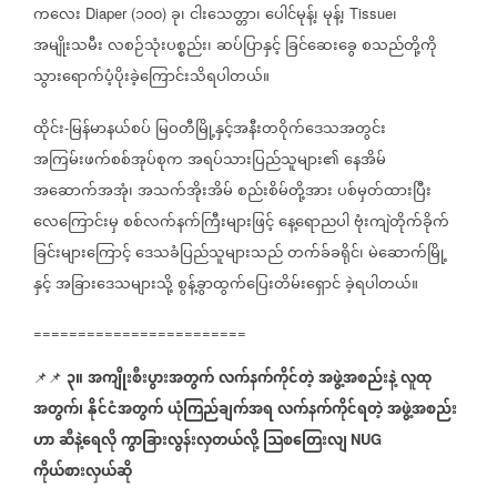
ကလေး
၁၀၀
ခု၊
ငါးသေတ္တာ၊
ပေါင်မုန့်၊
မုန့်၊
၊
Diaper (
)
Tissue
အမျိုးသမီး
လစဉ်သုံးပစ္စည်း၊
ဆပ်ပြာနှင့်
ခြင်ဆေးခွေ
စသည်တို့ကို
သွားရောက်ပံ့ပိုးခဲ့ကြောင်းသိရပါတယ်။
ထိုင်း
မြန်မာနယ်စပ်
မြဝတီမြို့နှင့်အနီးတဝိုက်ဒေသအတွင်း
-
အကြမ်းဖက်စစ်အုပ်စုက
အရပ်သားပြည်သူများ၏
နေအိမ်
အဆောက်အအုံ၊
အသက်အိုးအိမ်
စည်းစိမ်တို့အား
ပစ်မှတ်ထားပြီး
လေကြောင်းမှ
စစ်လက်နက်ကြီးများဖြင့်
နေ့ရောညပါ
ဗုံးကျဲတိုက်ခိုက်
ခြင်းများကြောင့်
ဒေသခံပြည်သူများသည်
တက်ခ်ခရိုင်၊
မဲဆောက်မြို့
နှင့်
အခြားဒေသများသို့
စွန့်ခွာထွက်ပြေးတိမ်းရှောင်
ခဲ့ရပါတယ်။
========================
၃။
အကျိုးစီးပွားအတွက်
လက်နက်ကိုင်တဲ့
အဖွဲ့အစည်းနဲ့
လူထု
📌📌
အတွက်၊
နိုင်ငံအတွက်
ယုံကြည်ချက်အရ
လက်နက်ကိုင်ရတဲ့
အဖွဲ့အစည်း
ဟာ
ဆီနဲ့ရေလို
ကွာခြားလွန်းလှတယ်လို့
သြစတြေးလျ
NUG
ကိုယ်စားလှယ်ဆို