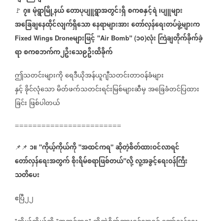
၇။
မုံရွာမြို့နယ်
တောပုပျူရွာအတွင်းရှိ
စကစနှင့်ရဲ
၊ပျူများ
🚩
အခြေချနေထိုင်လျက်ရှိသော
နေရာများအား
တော်လှန်ရေးတပ်ဖွဲ့များက
များဖြင့်
၁၀
လုံး
ကြဲချတိုက်ခိုက်ခဲ့
Fixed Wings Drone
''Air Bomb'' (
)
ရာ
စကစဘက်က၂ဦးသေ၉ဦးထိခိုက်
ဤသတင်းများကို
ရေဒီယိုအန်ယူဂျီသတင်းတာဝန်ခံများ
နှင့်
ခိုင်လုံသော
မိတ်ဖက်သတင်းရင်းမြစ်များဆီမှ
အခြေခံတင်ပြထား
ခြင်း
ဖြစ်ပါတယ်
========================
၁။
ကိုယ့်ကိုယ်ကို
အထင်ကရ
ဆိုတဲ့စိတ်ထားဝင်လာရင်
📌📌
"
"
"
တော်လှန်ရေးအတွက်
စိုးရိမ်စရာဖြစ်တယ်
လို့
လူ့အခွင့်ရေးဝန်ကြီး
"
သတိပေး
ဧပြီ၂၂
"
"
"