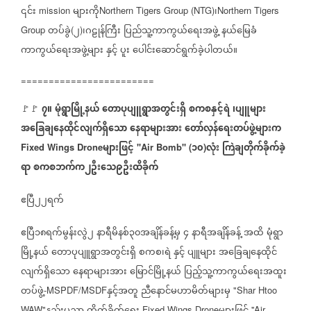
၎င်း
များကို
၊
mission
Northern Tigers Group (NTG)
Northern Tigers
တပ်ခွဲ
၂
၊ဂဠုန်ကြီး
ပြည်သူ့ကာကွယ်ရေးအဖွဲ့
နယ်မြေခံ
Group
(
)
ကာကွယ်ရေးအဖွဲ့များ
နှင့်
ပူး
ပေါင်းဆောင်ရွက်ခဲ့ပါတယ်။
========================
၇။
မုံရွာမြို့နယ်
တောပုပျူရွာအတွင်းရှိ
စကစနှင့်ရဲ
၊ပျူများ
🚩🚩
အခြေချနေထိုင်လျက်ရှိသော
နေရာများအား
တော်လှန်ရေးတပ်ဖွဲ့များက
များဖြင့်
၁၀
လုံး
ကြဲချတိုက်ခိုက်ခဲ့
Fixed Wings Drone
''Air Bomb'' (
)
ရာ
စကစဘက်က၂ဦးသေ၉ဦးထိခိုက်
ဧပြီ၂၂ရက်
ဧပြီ၁၈ရက်မွန်းလွဲ၂
နာရီမိနစ်၃၀အချိန်ခန့်မှ
၄
နာရီအချိန်ခန့်
အထိ
မုံရွာ
မြို့နယ်
တောပုပျူရွာအတွင်းရှိ
စကစ၊ရဲ
နှင့်
ပျူများ
အခြေချနေထိုင်
လျက်ရှိသော
နေရာများအား
မြောင်မြို့နယ်
ပြည့်သူ့ကာကွယ်ရေးအထူး
တပ်ဖွဲ့
နှင့်အတူ
ညီနောင်မဟာမိတ်များမှ
-MSPDF/MSDF
"Shar Htoo
WAW"
Fixed Wings Drone
''Air