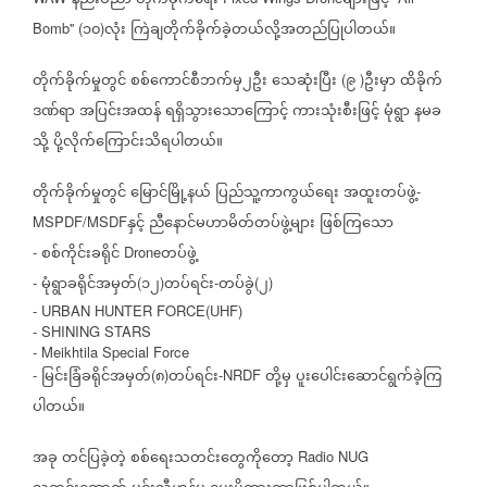
နည်းပညာ
တိုက်ခိုက်ရေး
များဖြင့်
၁၀
လုံး
ကြဲချတိုက်ခိုက်ခဲ့တယ်လို့အတည်ပြုပါတယ်။
Bomb'' (
)
တိုက်ခိုက်မှုတွင်
စစ်ကောင်စီဘက်မှ၂ဦး
သေဆုံးပြီး
၉
ဦးမှာ
ထိခိုက်
(
)
ဒဏ်ရာ
အပြင်းအထန်
ရရှိသွားသောကြောင့်
ကားသုံးစီးဖြင့်
မုံရွာ
နမခ
သို့
ပို့လိုက်ကြောင်းသိရပါတယ်။
တိုက်ခိုက်မှုတွင်
မြောင်မြို့နယ်
ပြည်သူ့ကာကွယ်ရေး
အထူးတပ်ဖွဲ့
-
နှင့်
ညီနောင်မဟာမိတ်တပ်ဖွဲ့များ
ဖြစ်ကြသော
MSPDF/MSDF
စစ်ကိုင်းခရိုင်
တပ်ဖွဲ့
-
Drone
မုံရွာခရိုင်အမှတ်
၁၂
တပ်ရင်း
တပ်ခွဲ
၂
-
(
)
-
(
)
- URBAN HUNTER FORCE(UHF)
- SHINING STARS
- Meikhtila Special Force
မြင်းခြံခရိုင်အမှတ်
၈
တပ်ရင်း
တို့မှ
ပူးပေါင်းဆောင်ရွက်ခဲ့ကြ
-
(
)
-NRDF
ပါတယ်။
အခု
တင်ပြခဲ့တဲ့
စစ်ရေးသတင်း‌တွေကိုတော့
Radio NUG