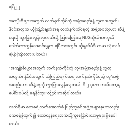
ဧပြီ၂၂
အကျိုးစီးပွားအတွက်
လက်နက်ကိုင်တဲ့
အဖွဲ့အစည်းနဲ့
လူထုအတွက်၊
နိုင်ငံအတွက်
ယုံကြည်ချက်အရ
လက်နက်ကိုင်ရတဲ့
အဖွဲ့အစည်းဟာ
ဆီနဲ့
ရေလို
ကွာခြားလွန်းလှတယ်လို့
သြစတြေးလျ
ကိုယ်စားလှယ်
NUG
ဒေါက်တာထွန်းအောင်ရွှေက
ဧပြီလအတွင်း
ဆိုရှယ်မီဒီယာမှာ
သုံးသပ်
ပြောကြားထားပါတယ်။
အကျိုးစီးပွားအတွက်
လက်နက်ကိုင်တဲ့
လူ
အဖွဲ့အစည်းနဲ့
လူထု
"
/
အတွက်၊
နိုင်ငံအတွက်
ယုံကြည်ချက်အရ
လက်နက်ကိုင်ရတဲ့
လူ
အဖွဲ့
/
အစည်းဟာ
ဆီနဲ့ရေလို
ကွာခြားလွန်းလှတယ်၊
ဒီ
၂
ခုဟာ
ဘယ်တော့မှ
ပေါင်းစပ်လို့
မရနိုင်ဘူး
လို့၄င်းကဆိုပါတယ်။
"
လက်ရှိမှာ
စကစရဲ့လက်အောက်ခံ
ပြည်သူ့စစ်အဖွဲ့အများစုဟာလည်း
စကစနဲ့ခွဲထွက်၍
တော်လှန်ရေးဘက်သို့ကူးပြောင်းလာမှုများရှိနေပါ
တယ်။