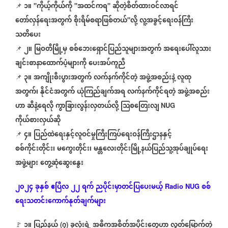
၁။
ကိုယ့်ကိုယ်ကို
အထင်ကရ
ဆိုတဲ့စိတ်ထားဝင်လာရင်
📌
"
"
"
တော်လှန်ရေးအတွက်
စိုးရိမ်စရာဖြစ်တယ်
လို့
လူ့အခွင့်ရေးဝန်ကြီး
"
သတိပေး
၂။
မြဝတီမြို့မှ
စစ်ဘေးရှောင်ပြည်သူများအတွက်
အရေးပေါ်လူသား
📌
ချင်းစာနာထောက်ပံ့များကို
ပေးအပ်ကူညီ
၃။
အကျိုးစီးပွားအတွက်
လက်နက်ကိုင်တဲ့
အဖွဲ့အစည်းနဲ့
လူထု
📌
အတွက်၊
နိုင်ငံအတွက်
ယုံကြည်ချက်အရ
လက်နက်ကိုင်ရတဲ့
အဖွဲ့အစည်း
ဟာ
ဆီနဲ့ရေလို
ကွာခြားလွန်းလှတယ်လို့
သြစတြေးလျ
NUG
ကိုယ်စားလှယ်ဆို
၄။
ပြည်ထဲရေးနှင့်လူဝင်မှုကြီးကြပ်ရေးဝန်ကြီးဌာနနှင့်
📌
စစ်ကိုင်းတိုင်း၊
မကွေးတိုင်း၊
မန္တလေးတိုင်းမြို့နယ်ပြည်သူ့အုပ်ချုပ်ရေး
အဖွဲ့များ
တွေ့ဆုံဆွေးနွေး
၂၀၂၄
ခုနှစ်
ဧပြီလ
၂၂
ရက်
ညပိုင်းမှာတင်ပြပေးမယ့်
စစ်
Radio NUG
ရေးသတင်းကောက်နုတ်ချက်များ
၁။
ပြည်နယ်
၇
ခုလုံးရဲ့
အဓိကအစိတ်အပိုင်းတွေဟာ
လွတ်မြောက်တဲ့
🚩
(
)