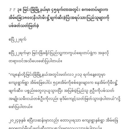
၃။
မြင်းခြံမြို့နယ်မှာ
၄၅ရက်တာအတွင်း
စကစတပ်များက
🚩🚩
အိမ်ခြေ
၁၈၀၀
နီးပါးမီးရှို့ဖျက်ဆီးခဲ့ပြီးအရပ်သားပြည်သူများကို
(
)
ပစ်ခတ်သတ်ဖြတ်ခဲ့
ဧပြီ၂၂ရက်
ဧပြီ၂၂ရက်မှာ
မြင်းခြံခရိုင်ပြည်သူ့ကာကွယ်ရေးတပ်ဖွဲ့က
အခုလို
တရားဝင်အသိပေးဖော်ပြပါတယ်။
ကျနော်တို့မြင်းခြံမြို့နယ်အတွင်းမတ်လ၁၂၊၁၃
ရက်နေ့တွေမှာ
"
ကျေးရွာ၆ရွာ
အိမ်ခြေပေါင်း
၅၄၈အိမ်ကိုစစ်ခွေးများက
နေအိမ်ကိုမီးရှို့
ဖျက်ဆီး၊
ပစ္စည်းတွေလုယူသွားပြီး
အပြစ်မဲ့ပြည်သူ
၉ဦးကိုပစ်သတ်
အမျိုးသမီးငယ်တစ်ဦးကိုလည်း
မုဒိမ်းကျင့်သတ်ဖြတ်သွားခဲ့ပါတယ်
လို့
"
ဖော်ပြပါတယ်။
၂၀၂၄ခုနှစ်
ဧပြီလဆန်းမှာလည်း
တောပု၊ရသာ
ကျေးရွာနှစ်ရွာ
အိမ်ခြေ
၈၀၀ကျော်မီးရှို့ဖျက်ဆီးကာပစ္စည်းများလုယူသွားခဲ့ပါတယ်။