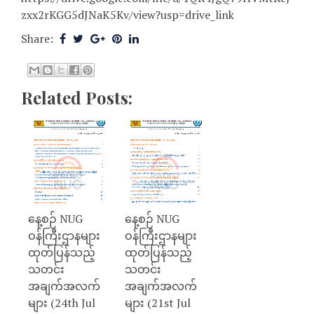
zxx2rKGG5dJNaK5Kv/view?usp=drive_link
Share:
Related Posts:
နေ့စဉ် NUG
နေ့စဉ် NUG
ဝန်ကြီးဌာနများ
ဝန်ကြီးဌာနများ
ထုတ်ပြန်သည့်
ထုတ်ပြန်သည့်
သတင်း
သတင်း
အချက်အလက်
အချက်အလက်
များ (24th Jul
များ (21st Jul