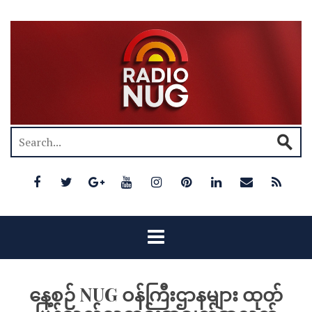
နေ့စဉ် NUG ဝန်ကြီးဌာနများ ထုတ်