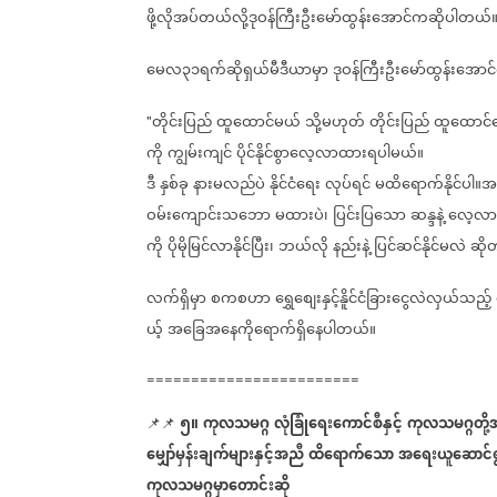
ဖို့လိုအပ်တယ်လို့ဒုဝန်ကြီးဦးမော်ထွန်းအောင်ကဆိုပါတယ်
မေလ၃၁ရက်ဆိုရှယ်မီဒီယာမှာ
ဒုဝန်ကြီးဦးမော်ထွန်းအ
တိုင်းပြည်
ထူထောင်မယ်
သို့မဟုတ်
တိုင်းပြည်
ထူထောင်
"
ကို
ကျွမ်းကျင်
ပိုင်နိုင်စွာလေ့လာထားရပါမယ်။
ဒီ
နှစ်ခု
နားမလည်ပဲ
နိုင်ငံရေး
လုပ်ရင်
မထိရောက်နိုင်ပါ။အ
ဝမ်းကျောင်းသဘော
မထားပဲ၊
ပြင်းပြသော
ဆန္ဒနဲ့
လေ့လာ
ကို
ပိုမိုမြင်လာနိုင်ပြီး၊
ဘယ်လို
နည်းနဲ့
ပြင်ဆင်နိုင်မလဲ
ဆို
လက်ရှိမှာ
စကစဟာ
ရွှေစျေးနှင့်နိူင်ငံခြားငွေလဲလှယ်သည့်
ယ့်
အခြေအနေကိုရောက်ရှိနေပါတယ်။
========================
၅။
ကုလသမဂ္ဂ
လုံခြုံရေးကောင်စီနှင့်
ကုလသမဂ္ဂတို့
📌📌
မျှော်မှန်းချက်များနှင့်အညီ
ထိရောက်သော
အရေးယူဆောင်ရ
ကုလသမဂ္ဂမှာတောင်းဆို