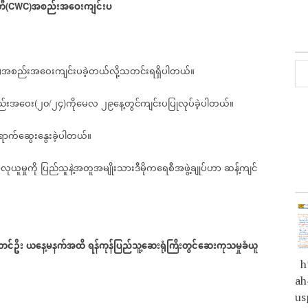
တီ
အစည်းအဝေးကျင်းပ
(CWC)
အစည်းအဝေးကျင်းပခဲ့တယ်လို့သတင်းရရှိပါတယ်။
)
ည်းအဝေး
၂၀
၂၄
ကိုမေလ
၂၉နေ့တွင်ကျင်းပပြုလုပ်ခဲ့ပါတယ်။
(
/
)
ောက်ဆွေးနွေးခဲ့ပါတယ်။
ုယူမှုကို
ပြည်သူနဲ့အတူအမျိုးသားဒီမိုကရေစီအဖွဲ့ချုပ်ဟာ
ဆန့်ကျင်
တင်ဦး
ယနေ့မနက်အထိ
ရန်ကုန်ပြည်သူ့ဆေးရုံကြီးတွင်ဆေးကုသမှုခံယူ
ht
ah
us