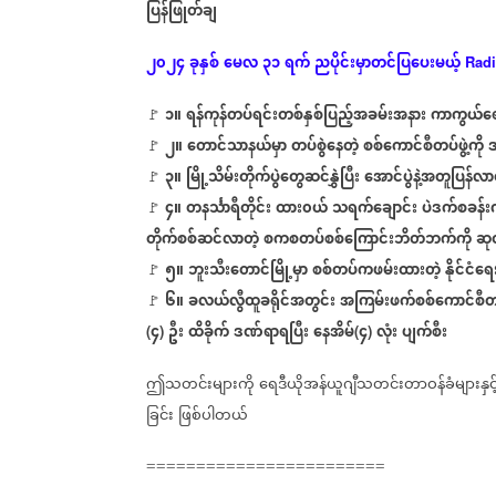
ပြန်ဖြုတ်ချ
၂၀၂၄
ခုနှစ်
မေလ
၃၁
ရက်
ညပိုင်းမှာတင်ပြပေးမယ့်
Rad
၁။
ရန်ကုန်တပ်ရင်းတစ်နှစ်ပြည့်အခမ်းအနား
ကာကွယ်ရေ
🚩
၂။
တောင်သာနယ်မှာ
တပ်စွဲနေတဲ့
စစ်ကောင်စီတပ်ဖွဲ့ကို
ဒ
🚩
၃။
မြို့သိမ်းတိုက်ပွဲတွေဆင်နွှဲပြီး
အောင်ပွဲနဲ့အတူပြန်လာ
🚩
၄။
တနင်္သာရီတိုင်း
ထား၀ယ်
သရက်ချောင်း
ပဲဒက်စခန်းက
🚩
တိုက်စစ်ဆင်လာတဲ့
စကစတပ်စစ်ကြောင်းဘိတ်ဘက်ကို
ဆုတ
၅။
ဘူးသီးတောင်မြို့မှာ
စစ်တပ်ကဖမ်းထားတဲ့
နိုင်ငံ
🚩
၆။
ခလယ်လွီထူခရိုင်အတွင်း
အကြမ်းဖက်စစ်ကောင်စီတပ
🚩
၄
ဦး
ထိခိုက်
ဒဏ်ရာရပြီး
နေအိမ်
၄
လုံး
ပျက်စီး
(
)
(
)
ဤသတင်းများကို
ရေဒီယိုအန်ယူဂျီသတင်းတာဝန်ခံများနှင့
ခြင်း
ဖြစ်ပါတယ်
========================