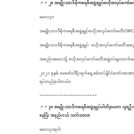
၂။
အမျိုးသားဒီမိုကရေစီအဖွဲ့ချုပ်ဗဟိုအလုပ်ကော်မ
📌📌
မေလ၃၁
အမျိုးသားဒီမိုကရေစီအဖွဲ့ချုပ်ဗဟိုအလုပ်ကော်မတီ
(CWC
အမျိုးသားဒီမိုကရေစီအဖွဲ့ချုပ်
ဗဟိုအလုပ်ကော်မတီအစ
အစည်းအဝေးသို့
ဗဟိုအလုပ်ကော်မတီအဖွဲ့ဝင်များတက်ရ
၂၀၂၁
ခုနှစ်
ဖေဖော်ဝါရီ၁ရက်နေ့
စစ်တပ်နိူင်ငံတော်အာဏာလ
ရပ်တည်ခဲ့ပါတယ်။
========================
၃။
အမျိုးသားဒီကရေစီအဖွဲ့ချုပ်ပါတီနာယက
သူရဦး
📌📌
နေပြီး
အနည်းငယ်
သက်သာလာ
မေလ၃၁ရက်