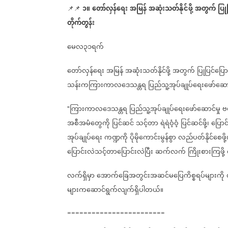
၁။
တော်လှန်ရေး
အမြန်
အဆုံးသတ်နိုင်ဖို့
အတွက်
ပြု
📌📌
တိုက်တွန်း
မေလ၃၁ရက်
တော်လှန်ရေး
အမြန်
အဆုံးသတ်နိုင်ဖို့
အတွက်
ပြုပြင်ပြေ
သန်းကကြားကာလဒေသန္တရ
ပြည်သူ့အုပ်ချုပ်ရေးဖော်ဆောင
ကြားကာလဒေသန္တရ
ပြည်သူ့အုပ်ချုပ်ရေးဖော်ဆောင်မှု
ဗ
"
အစီအမံတွေကို
ပြင်ဆင်
သင့်တာ
ရဲရဲဝံ့ဝံ့
ပြင်ဆင်ဖို့၊
ပြောင
အုပ်ချုပ်ရေး
ကဏ္ဍကို
ပိုမိုကောင်းမွန်စွာ
လည်ပတ်နိုင်စေဖို့
ပြောင်းလဲသင့်တာပြောင်းလဲပြီး
ဆက်လက်
ကြိုးစားကြဖို့
လက်ရှိမှာ
အောက်ခြေအတွင်းအဆင်မပြေကိစ္စရပ်များကို
များကဆောင်ရွက်လျက်ရှိပါတယ်။
========================