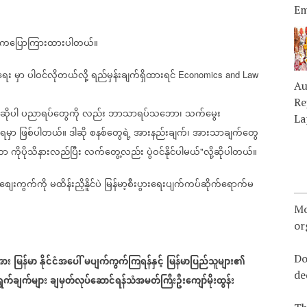
Em
။
ောင်ကပြောကြားထားပါတယ်။
ရေး
မှာ
ပါဝင်လိုတယ်လို့
ရည်မှန်းချက်ရှိထားရင်
Economics and Law
Au
Re
ဆိုပါ
ပညာရပ်တွေကို
လည်း
ဘာသာရပ်သဘော၊
သက်မွေး
La
ရမှာ
ဖြစ်ပါတယ်။
ဒါဆို
စနစ်တွေရဲ့
အားနည်းချက်၊
အားသာချက်တွေ
တာ
ကိုပိုသိနားလည်ပြီး
လက်တွေ့လည်း
ပွဲဝင်နိုင်ပါမယ်
လို့ဆိုပါတယ်။
"
စျေးကွက်ကို
မထိန်းညှိနိူင်ပဲ
မြန်မာ့စီးပွားရေးပျက်ကပ်ဆိုက်ရောက်မ
Mo
or
Do
အား
မြန်မာ
နိုင်ငံအပေါ်
မပျက်ကွက်ကြရန်နှင့်
မြန်မာပြည်သူများ၏
de
ွက်ချက်များ
ချမှတ်လုပ်ဆောင်ရန်သံအမတ်ကြီးဦးကျော်မိုးထွန်း