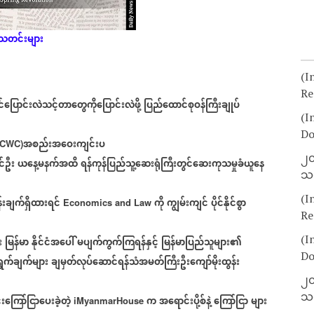
းသတင်းများ
(I
Re
င်ပြောင်းလဲသင့်တာတွေကိုပြောင်းလဲဖို့
ပြည်ထောင်စုဝန်ကြီးချုပ်
(I
Do
အစည်းအဝေးကျင်းပ
(CWC)
၂၀
်ဦး
ယနေ့မနက်အထိ
ရန်ကုန်ပြည်သူ့ဆေးရုံကြီးတွင်ဆေးကုသမှုခံယူနေ
သတ
(I
်းချက်ရှိထားရင်
ကို
ကျွမ်းကျင်
ပိုင်နိုင်စွာ
Economics and Law
Re
(I
း
မြန်မာ
နိုင်ငံအပေါ်
မပျက်ကွက်ကြရန်နှင့်
မြန်မာပြည်သူများ၏
Do
ွက်ချက်များ
ချမှတ်လုပ်ဆောင်ရန်သံအမတ်ကြီးဦးကျော်မိုးထွန်း
၂၀
သတ
ကြော်ငြာပေးခဲ့တဲ့
က
အရောင်းပို့စ်နဲ့
ကြော်ငြာ
များ
iMyanmarHouse