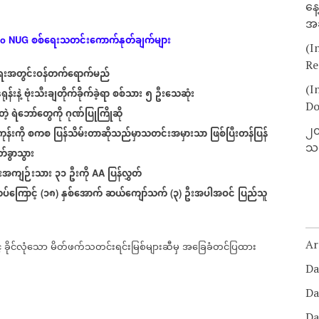
နေ
အခ
စစ်ရေးသတင်းကောက်နုတ်ချက်များ
io NUG
(I
Re
းအတွင်းဝန်တက်ရောက်မည်
(I
ရုန်းနဲ့
ဗုံးသီးချတိုက်ခိုက်ခဲ့ရာ
စစ်သား
၅
ဦးသေဆုံး
Do
တဲ့
ရဲဘော်တွေကို
ဂုဏ်ပြုကြိုဆို
၂၀
ုန်းကို
စကစ
ပြန်သိမ်းတာဆိုသည်မှာသတင်းအမှားသာ
ဖြစ်ပြီးတန်ပြန်
သတ
်ခွာသွား
ရေးအကျဉ်းသား
၃၁
ဦးကို
ပြန်လွှတ်
AA
်ကြောင့်
၁၈
နှစ်အောက်
ဆယ်ကျော်သက်
၃
ဦးအပါအဝင်
ပြည်သူ
(
)
(
)
Ar
်
ခိုင်လုံသော
မိတ်ဖက်သတင်းရင်းမြစ်များဆီမှ
အခြေခံတင်ပြထား
Da
Da
Da