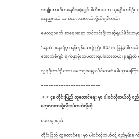
အမျိုးသားဒီကရေစီအဖွဲ့ချုပ်ပါတီနာယက
သူရဦးတင်ဦး
အနည်းငယ်
သက်သာလာတယ်လို့သိရပါတယ်။
မေလ၃၁ရက်
စာရေးဆရာ
ထင်လင်းဦးကဆိုရှယ်မီဒီယာ
မနက်
၁၀နာရီမှာ
ရန်ကုန်ဆေးရုံကြီး
က
ပြန်ခဲ့ပါတယ်
"
ICU
အောက်စီဂျင်
မျက်နှာဖုံးတပ်ထားရပါသေးတယ်။ခုချိန်ထိ
သူရဦးတင်ဦးအား
မေလ၃၀နေ့ညပိုင်းကဆုံးပါးသွားကြေ
========================
၄။
တိုင်းပြည်
ထူထောင်ရေး
မှာ
ပါဝင်လိုတယ်လို့
ရည်
📌📌
လေ့လာထားဖို့လိုအပ်တယ်လို့ဆို
မေလ၃၁ရက်
တိုင်းပြည်
ထူထောင်ရေး
မှာ
ပါဝင်လိုတယ်လို့
ရည်မှန်းချက