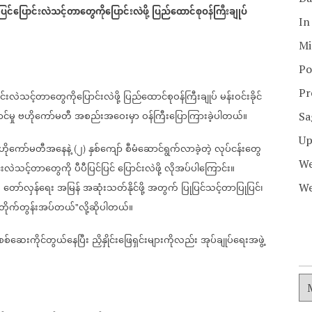
ပြင်ပြောင်းလဲသင့်တာတွေကိုပြောင်းလဲဖို့
ပြည်ထောင်စုဝန်ကြီးချုပ်
In
Mi
Po
Pr
ာင်းလဲသင့်တာတွေကိုပြောင်းလဲဖို့
ပြည်ထောင်စုဝန်ကြီးချုပ်
မန်းဝင်းခိုင်
်မှု
ဗဟိုကော်မတီ
အစည်းအဝေးမှာ
ဝန်ကြီးပြောကြားခဲ့ပါတယ်။
Sa
Up
ဟိုကော်မတီအနေနဲ့
၂
နှစ်ကျော်
စီမံဆောင်ရွက်လာခဲ့တဲ့
လုပ်ငန်းတွေ
(
)
We
်းလဲသင့်တာတွေကို
ပီပီပြင်ပြင်
ပြောင်းလဲဖို့
လိုအပ်ပါကြောင်း။
၊
တော်လှန်ရေး
အမြန်
အဆုံးသတ်နိုင်ဖို့
အတွက်
ပြုပြင်သင့်တာပြုပြင်၊
We
တိုက်တွန်းအပ်တယ်
လို့ဆိုပါတယ်။
"
စစ်ဆေးကိုင်တွယ်နေပြီး
ညှိနှိုင်းဖြေရှင်းများကိုလည်း
အုပ်ချုပ်ရေးအဖွဲ့