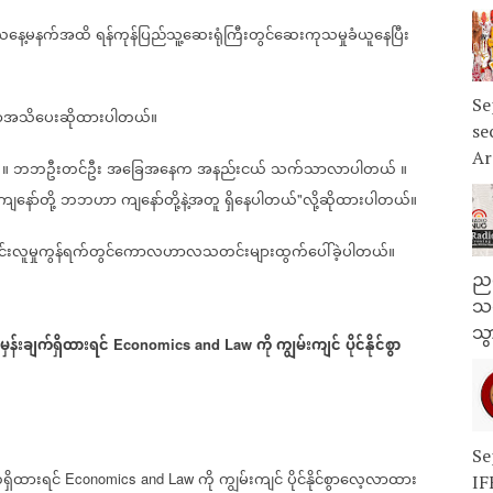
ယနေ့မနက်အထိ
ရန်ကုန်ပြည်သူ့ဆေးရုံကြီးတွင်ဆေးကုသမှုခံယူနေပြီး
Se
မှာအသိပေးဆိုထားပါတယ်။
se
Ar
။
ဘဘဦးတင်ဦး
အခြေအနေက
အနည်းငယ်
သက်သာလာပါတယ်
။
ကျနော်တို့
ဘဘဟာ
ကျနော်တို့နဲ့အတူ
ရှိနေပါတယ်
လို့ဆိုထားပါတယ်။
"
ာင်းလူမှုကွန်ရက်တွင်ကောလဟာလသတင်းများထွက်ပေါ်ခဲ့ပါတယ်။
ညန
သတ
သွ
မှန်းချက်ရှိထားရင်
ကို
ကျွမ်းကျင်
ပိုင်နိုင်စွာ
Economics and Law
Se
်ရှိထားရင်
ကို
ကျွမ်းကျင်
ပိုင်နိုင်စွာလေ့လာထား
Economics and Law
IF