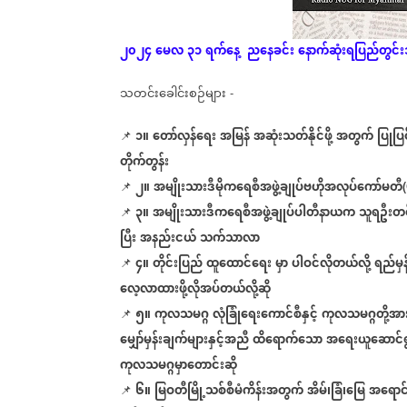
၂၀၂၄
မေလ
၃၁
ရက်နေ့
ညနေခင်း
နောက်ဆုံး
ရပြည်တွင်
သတင်းခေါင်းစဉ်များ
-
၁။
တော်လှန်ရေး
အမြန်
အဆုံးသတ်နိုင်ဖို့
အတွက်
ပြုပြ
📌
တိုက်တွန်း
၂။
အမျိုးသားဒီမိုကရေစီအဖွဲ့ချုပ်ဗဟိုအလုပ်ကော်မတီ
📌
၃။
အမျိုးသားဒီကရေစီအဖွဲ့ချုပ်ပါတီနာယက
သူရဦးတင
📌
ပြီး
အနည်းငယ်
သက်သာလာ
၄။
တိုင်းပြည်
ထူထောင်ရေး
မှာ
ပါဝင်လိုတယ်လို့
ရည်မှန
📌
လေ့လာထားဖို့လိုအပ်တယ်လို့ဆို
၅။
ကုလသမဂ္ဂ
လုံခြုံရေးကောင်စီနှင့်
ကုလသမဂ္ဂတို့အာ
📌
မျှော်မှန်းချက်များနှင့်အညီ
ထိရောက်သော
အရေးယူဆောင်ရ
ကုလသမဂ္ဂမှာတောင်းဆို
၆။
မြဝတီမြို့သစ်စီမံကိန်းအတွက်
အိမ်၊ခြံ၊မြေ
အရောင်း
📌