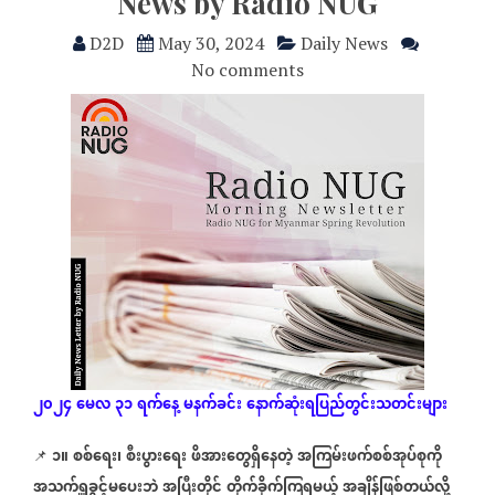
News by Radio NUG
D2D
May 30, 2024
Daily News
No comments
၂၀၂၄
မေလ
၃၁
ရက်နေ့
မနက်ခင်း
နောက်ဆုံး
ရပြည်တွင်းသတင်းများ
၁။
စစ်ရေး၊
စီးပွားရေး
ဖိအားတွေရှိနေတဲ့
အကြမ်းဖက်စစ်အုပ်စုကို
📌
အသက်ရှူခွင့်မပေးဘဲ
အပြီးတိုင်
တိုက်ခိုက်ကြရမယ့်
အချိန်ဖြစ်တယ်လို့