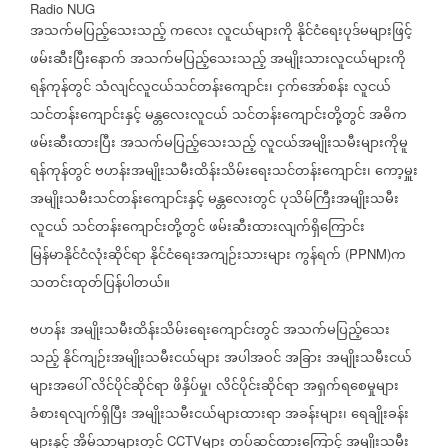
Radio NUG
အသက်မပြည့်သေးသည့်
ကလေး
လူငယ်များကို
နိုင်ငံရေးပုဒ်မများဖြင့်
ဖမ်းဆီးပြီးနောက်
အသက်မပြည့်သေးသည့်
အမျိုးသားလူငယ်များကို
ရန်ကုန်တွင်
သံလျင်လူငယ်သင်တန်းကျောင်း၊
ငှက်အော်စန်း
လူငယ်
သင်တန်းကျောင်းနှင့်
မန္တလေးလူငယ်
သင်တန်းကျောင်းတို့တွင်
အဓိက
ဖမ်းဆီးထားပြီး
အသက်မပြည့်သေးသည့်
လူငယ်အမျိုးသမီးများကိုမူ
ရန်ကုန်တွင်
ဗဟန်းအမျိုးသမီးထိန်းသိမ်းရေးသင်တန်းကျောင်း၊
ကော့မှူး
အမျိုးသမီးသင်တန်းကျောင်းနှင့်
မန္တလေးတွင်
ပုသိမ်ကြီးအမျိုးသမီး
လူငယ်
သင်တန်းကျောင်းတို့တွင်
ဖမ်းဆီးထားလျက်ရှိကြောင်း
မြန်မာနိုင်ငံလုံးဆိုင်ရာ
နိုင်ငံရေးအကျဉ်းသားများ
ကွန်ရက်
က
(PPNM)
သတင်းထုတ်ပြန်ပါတယ်။
ဗဟန်း
အမျိုးသမီးထိန်းသိမ်းရေးကျောင်းတွင်
အသက်မပြည့်သေး
သည့်
နိုင်ကျဉ်းအမျိုးသမီးငယ်များ
အပါအဝင်
အခြား
အမျိုးသမီးငယ်
များအပေါ်
လိင်ပိုင်ဆိုင်ရာ
ဖိနှိပ်မှု၊
လိင်ပိုင်းဆိုင်ရာ
အရှက်ရစေမှုများ
ခံစားရလျက်ရှိပြီး
အမျိုးသမီးငယ်များထားရာ
အခန်းများ၊
ရေချိုးခန်း
များနှင့်
အိမ်သာများတွင်
များ
တပ်ဆင်ထားကြောင့်
အမျိုးသမီး
CCTV