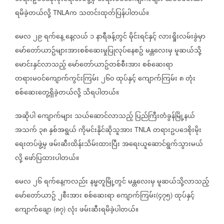
ရမိခဲ့တယ်လို့
က
သတင်းထုတ်ပြန်ပါတယ်။
TNLA
မေလ
၂၉
ရက်နေ့
နေ့လယ်
၁
နာရီခန့်တွင်
မိုင်းရင်နှင့်
လားရှိုးလမ်းခွဲမှာ
မော်တော်ယာဥ်များအားစစ်ဆေးမှုပြုလုပ်နေစဥ်
မန္တလေးမှ
မူဆယ်သို့
မောင်းနှင်လာသည့်
မော်တော်ယာဥ်တစ်စီးအား
စစ်ဆေးရာ
တရားမဝင်ကျောက်ကွင်းကြမ်း
၂၆၀
ထုပ်နှင့်
ကျောက်ကြမ်း
၈
တုံး
စစ်ဆေးတွေ့ရှိခဲ့တယ်လို့
သိရပါတယ်။
အဆိုပါ
ကျောက်များ
သယ်ဆောင်လာသည့်
ပြည်ကြီးတံခွန်မြို့နယ်
အသက်
၃၈
နှစ်အရွယ်
ကိုမင်းနိုင်ဆိုသူအား
တရားဥပဒေစိုးမိုး
TNLA
ရေးတပ်ဖွဲ့မှ
ဖမ်းဆီးထိန်းသိမ်းထားပြီး
အရေးယူဆောင်ရွက်သွားမယ်
လို့
ဖော်ပြထားပါတယ်။
မေလ
၂၆
ရက်နေ့ကလည်း
နမ္မတူမြို့တွင်
မန္တလေးမှ
မူဆယ်သို့လာသည့်
မော်တော်ယာဥ်
၂စီးအား
စစ်ဆေးရာ
ကျောက်ကြမ်း
၄၇၅
ထုပ်နှင့်
(
)
ကျောက်ချော
၈၇
လုံး
ဖမ်းဆီးရမိခဲ့ပါတယ်။
(
)