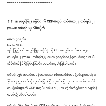
========================
========================
၁။
မတူပီမြို့၊
ခရိုင်ရုံးကို
မတူပီ၊
တပ်မဟာ
၂၊
တပ်ရင်း
၂
🚩🚩
CDF-
တပ်ရင်း
မှ
သိမ်းပိုက်
(Vakok
)
မေလ
၃၀ရက်။
Radio NUG
ချင်းပြည်နယ်၊
မတူပီမြို့၊
ခရိုင်ရုံးကို
မတူပီ၊
တပ်မဟာ
၂၊
CDF-
-
တပ်ရင်း
၂
တပ်ရင်း
မှ
မေလ
၃၀ရက်နေ့
နံနက်ပိုင်းတွင်
အပြီး
-
(Vakok
)
သိမ်းပိုက်နိုင်ပြီဖြစ်ကြောင်း
သတင်းထုတ်ပြန်ပါတယ်။
ခရိုင်ရုံးတွင်
အမာခံတပ်စွဲထားသော
စစ်ကောင်စီတပ်ဖွဲ့ဝင်များသည်
ဖ
နိုင်ကျေးရွာဘက်သို့
ထွက်ပြေးခဲ့ပြီး
ထွက်ပြေးသွားသော
စစ်ကောင်စီ
တပ်ဖွဲ့ဝင်များကို
မတူပီ၊
တပ်ရင်း
၂
က
လိုက်လံရှင်းလင်းလျက်ရှိ
CDF-
-
တယ်လို့
သိရပါတယ်။
CDF-
-