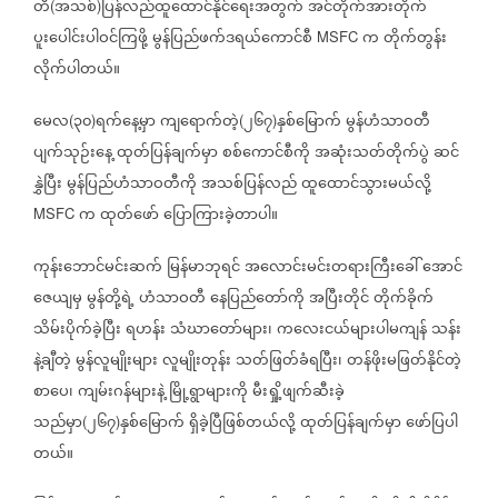
တီ
အသစ်
ပြန်လည်ထူထောင်နိုင်ရေးအတွက်
အင်တိုက်အားတိုက်
(
)
ပူးပေါင်းပါဝင်ကြဖို့
မွန်ပြည်ဖက်ဒရယ်ကောင်စီ
က
တိုက်တွန်း
MSFC
လိုက်ပါတယ်။
မေလ
၃၀
ရက်နေ့မှာ
ကျရောက်တဲ့
၂၆၇
နှစ်မြောက်
မွန်ဟံသာဝတီ
(
)
(
)
ပျက်သုဉ်းနေ့
ထုတ်ပြန်ချက်မှာ
စစ်ကောင်စီကို
အဆုံးသတ်တိုက်ပွဲ
ဆင်
နွှဲပြီး
မွန်ပြည်ဟံသာဝတီကို
အသစ်ပြန်လည်
ထူထောင်သွားမယ်လို့
က
ထုတ်ဖော်
ပြောကြားခဲ့တာပါ။
MSFC
ကုန်းဘောင်မင်းဆက်
မြန်မာဘုရင်
အလောင်းမင်းတရားကြီးခေါ်
အောင်
ဇေယျမှ
မွန်တို့ရဲ့
ဟံသာဝတီ
နေပြည်တော်ကို
အပြီးတိုင်
တိုက်ခိုက်
သိမ်းပိုက်ခဲ့ပြီး
ရဟန်း
သံဃာတော်များ၊
ကလေးငယ်များပါမကျန်
သန်း
နဲ့ချီတဲ့
မွန်လူမျိုးများ
လူမျိုးတုန်း
သတ်ဖြတ်ခံရပြီး၊
တန်ဖိုးမဖြတ်နိုင်တဲ့
စာပေ၊
ကျမ်းဂန်များနဲ့
မြို့ရွာများကို
မီးရှို့ဖျက်ဆီးခဲ့
သည်မှာ
၂၆၇
နှစ်မြောက်
ရှိခဲ့ပြီဖြစ်တယ်လို့
ထုတ်ပြန်ချက်မှာ
ဖော်ပြပါ
(
)
တယ်။