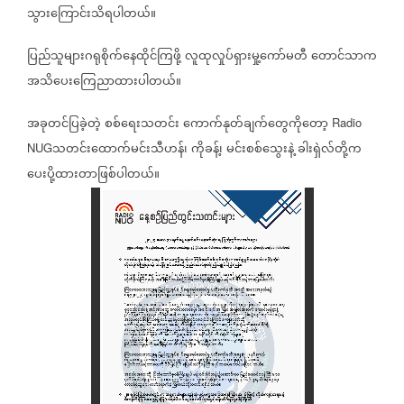
သွားကြောင်းသိရပါတယ်။
ပြည်သူများဂရုစိုက်နေထိုင်ကြဖို့
လူထုလှုပ်ရှားမှု့ကော်မတီ
တောင်သာက
အသိပေးကြေညာထားပါတယ်။
အခုတင်ပြခဲ့တဲ့
စစ်ရေးသတင်း
ကောက်နုတ်ချက်တွေကိုတော့
Radio
သတင်းထောက်မင်းသီဟန်၊
ကိုခန့်၊
မင်းစစ်သွေးနဲ့
ခါးရှဲလ်တို့က
NUG
ပေးပို့ထားတာဖြစ်ပါတယ်။