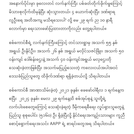
အနောက်ပိုင်းမှာ
ခုလေးတင်
လက်နက်ကြီး
ပစ်ခတ်တိုက်ခိုက်မှုကြောင့်
မိသားစုလိုက်ထိမှန်ပြီး
ဆုံးသွားတယ်၊
၄
ယောက်ဆုံးပြီး
ဒဏ်ရာရ
လူဦးရေ
အတိအကျ
မသိရသေးပါ
လို့
မေ
၂၉
ရက်
ည
၁၀
နာရီ
”
လောက်မှာ
ရေးသားဖော်ပြထားတာကိုလည်း
တွေ့ရပါတယ်။
စစ်ကောင်စီရဲ့
လက်နက်ကြီးကြောင့်
တင်သားရွာမှ
အသက်
၅၅
နှစ်
အရွယ်
ဦးနိုင်ဦး၊
အသက်
၂၆
နှစ်
အရွယ်
မလှိင်သဇင်ဖြိုး၊
အသက်
၅၀
ဝန်းကျင်
ဒေါ်စန်းဌေးနဲ့
အသက်
၄၀
ဝန်းကျင်အရွယ်
မလှဌေးတို
သေဆုံးခဲ့တာဖြစ်ပြီး
အသက်မပြည့်သေးတဲ့
ကလေးငယ်အပါအဝင်
ဒေသခံပြည်သူတွေ
ထိခိုက်ဒဏ်ရာ
ရရှိခဲ့တယ်လို့
သိရပါတယ်။
စစ်ကောင်စီ
အာဏာသိမ်းခဲ့တဲ့
၂၀၂၁
ခုနှစ်၊
ဖေဖော်ဝါရီလ
၁
ရက်နေ့က
စပြီး
၂၀၂၄
ခုနှစ်၊
မေလ
၂၉
ရက်နေ့ထိ
စစ်အုပ်စုနဲ့
သူတို့ရဲ့
လက်ပါးစေတွေကြောင့်
သေဆုံးခဲ့ရတဲ့
ဒီမိုကရေစီရေး
လှုပ်ရှားသူတွေနဲ့
ပြည်သူ
စုစုပေါင်း
၅၁၆၀
ဦး
ရှိခဲ့ပြီလို့
နိုင်ငံရေးအကျဉ်းသားများ
ကူညီ
(
)
စောင့်ရှောက်ရေးအသင်း
ရဲ့
စာရင်းတွေအရ
သိရပါတယ်။
AAPP