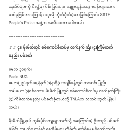
နေအိမ်များကို
မီးရှို့ဖျက်စီးခြင်းများ
ကျူးလွန်နေတဲ့
စခန်းများထဲက
တစ်ခုဖြစ်တာကြောင့်
အခုလို
တိုက်ခိုက်ခဲ့တာဖြစ်ကြောင်း
SSTF-
အဖွဲ့က
အသိပေးထားပါတယ်။
People's Police
========================
၄။
မိုးမိတ်တွင်
စစ်ကောင်စီတပ်မှ
လက်နက်ကြီး
၄
ကြိမ်ထက်
🚩🚩
(
)
မနည်း
ပစ်ခတ်
မေလ
၃၀ရက်။
Radio NUG
မေလ
၂၉
ရက်နေ့
နံနက်
၁
နာရီခွဲ
အချိန်ခန့်တွင်
တအာင်းပြည်၊
(
)
(
)
တပ်မဟာ
၃
စစ်ဒေသ၊
မိုးမိတ်မြို့တွင်
စစ်ကောင်စီတပ်မှ
လက်နက်ကြီး
(
)
၄
ကြိမ်ထက်မနည်း
ပစ်ခတ်ခဲ့တယ်လို့
က
သတင်းထုတ်ပြန်ပါ
(
)
TNLA
တယ်။
မိုးမိတ်မြို့နယ်
ကုန်းမိုင်ကျေးရွာဘက်သို့
အကြောင်းမဲ့
ဦးတည်
ပစ်ခတ်
ခဲ့ခြင်း
လူ၊
တိရစ္ဆာန်နှင့်
နေအိမ်များ
ထိခိုက်ပျက်စီးမှု
မရှိသော်လည်း