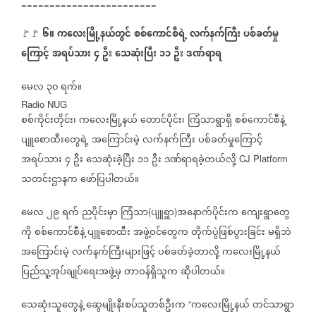
========================
၆။
ကလေးမြို့နယ်တွင်
စစ်ကောင်စီရဲ့
လက်နက်ကြီး
ပစ်ခတ်မှု
🚩🚩
ကြောင့်
အရပ်သား
၄
ဦး
သေဆုံးပြီး
၁၁
ဦး
ဒဏ်ရာရ
မေလ
၃၀
ရက်။
Radio NUG
စစ်ကိုင်းတိုင်း၊
ကလေးမြို့နယ်
တောင်ပိုင်း၊
ကြံသာရွာရှိ
စစ်ကောင်စီနဲ့
ပျူစောထီးတွေရဲ့
အကြောင်းမဲ့
လက်နက်ကြီး
ပစ်ခတ်မှုကြောင့်
အရပ်သား
၄
ဦး
သေဆုံးခဲ့ပြီး
၁၁
ဦး
ဒဏ်ရာရခဲ့တယ်လို့
CJ Platform
သတင်းဌာနက
ဖော်ပြပါတယ်။
မေလ
၂၉
ရက်
ညပိုင်းမှာ
ကြံသာ
ပျူရွာ
အနောက်ပိုင်းက
ကျေးရွာတွေ
(
)
ကို
စစ်ကောင်စီနဲ့
ပျူစောထီး
အဖွဲ့ဝင်တွေက
တိုက်ပွဲဖြစ်ပွားခြင်း
မရှိဘဲ
အကြောင်းမဲ့
လက်နက်ကြီးများဖြင့်
ပစ်ခတ်ခဲ့တာလို့
ကလေးမြို့နယ်
ပြည်သူ့အုပ်ချုပ်ရေးအဖွဲ့မှ
တာဝန်ရှိသူက
ဆိုပါတယ်။
သေဆုံးသူတွေနဲ့
ဆွေမျိုးနီးစပ်သူတစ်ဦးက
ကလေးမြို့နယ်
တင်သာရွာ
“