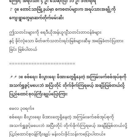
ကြောင့်
အရပ်သား
၄
ဦး
သေဆုံးပြီး
၁၁
ဦး
ဒဏ်ရာရ
၇။
တောင်သာမြို့နယ်မှာ
စကစတပ်များက
အရပ်သားအချို့ကို
🚩
ကျေးရွာတွေမှာဆက်တိုက်ဖမ်းဆီး
ဤသတင်းများကို
ရေဒီယိုအန်ယူဂျီသတင်းတာဝန်ခံများ
နှင့်
ခိုင်လုံသော
မိတ်ဖက်သတင်းရင်းမြစ်များဆီမှ
အခြေခံတင်ပြထား
ခြင်း
ဖြစ်ပါတယ်
========================
၁။
စစ်ရေး၊
စီးပွားရေး
ဖိအားတွေရှိနေတဲ့
အကြမ်းဖက်စစ်အုပ်စုကို
📌📌
အသက်ရှူခွင့်မပေးဘဲ
အပြီးတိုင်
တိုက်ခိုက်ကြရမယ့်
အချိန်ဖြစ်တယ်လို့
ပြည်ထောင်စုဝန်ကြီးချုပ်ပြောကြား
မေလ
၃၀ရက်။
စစ်ရေး၊
စီးပွားရေး
ဖိအားတွေရှိနေတဲ့
အကြမ်းဖက်စစ်အုပ်စုကို
အသက်ရှူခွင့်မပေးဘဲ
အပြီးတိုင်
တိုက်ခိုက်ကြရမယ့်
အချိန်ဖြစ်တယ်လို့
ပြည်ထောင်စုဝန်ကြီးချုပ်
မန်းဝင်းခိုင်သန်းကပြောပါတယ်။