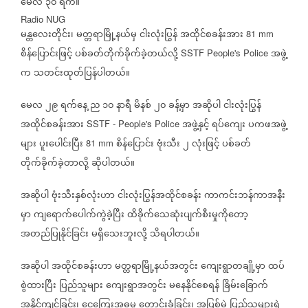
မေလ
၃၀
ရက်။
Radio NUG
မန္တလေးတိုင်း၊
မတ္တရာမြို့နယ်မှ
ငါးလုံးပြွန်
အထိုင်စခန်းအား
81 mm
စိန်ပြောင်းဖြင့်
ပစ်ခတ်တိုက်ခိုက်ခဲ့တယ်လို့
အဖွဲ့
SSTF People's Police
က
သတင်းထုတ်ပြန်ပါတယ်။
မေလ
၂၉
ရက်နေ့
ည
၁၀
နာရီ
မိနစ်
၂၀
ခန့်မှာ
အဆိုပါ
ငါးလုံးပြွန်
အထိုင်စခန်းအား
အဖွဲ့နှင့်
ရပ်ကျေး
ပကဖအဖွဲ့
SSTF - People's Police
များ
ပူးပေါင်းပြီး
စိန်ပြောင်း
ဗုံးသီး
၂
လုံးဖြင့်
ပစ်ခတ်
81 mm
တိုက်ခိုက်ခဲ့တာလို့
ဆိုပါတယ်။
အဆိုပါ
ဗုံးသီးနှစ်လုံးဟာ
ငါးလုံးပြွန်အထိုင်စခန်း
ကာကင်းဘန်ကာအနီး
မှာ
ကျရောက်ပေါက်ကွဲခဲ့ပြီး
ထိခိုက်သေဆုံးပျက်စီးမှုကိုတော့
အတည်ပြုနိုင်ခြင်း
မရှိသေးဘူးလို့
သိရပါတယ်။
အဆိုပါ
အထိုင်စခန်းဟာ
မတ္တရာမြို့နယ်အတွင်း
ကျေးရွာတချို့မှာ
ထပ်
စွဲထားပြီး
ပြည်သူများ
ကျေးရွာအတွင်း
မနေနိုင်စေရန်
ခြိမ်းခြောက်
အနိုင်ကျင့်ခြင်း၊
ငွေကြေးအဓမ္မ
တောင်းခံခြင်း၊
အပြစ်မဲ့
ပြည်သူများရဲ့