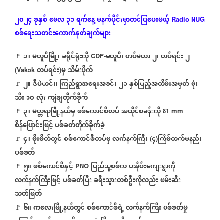
၂၀၂၄
ခုနှစ်
မေလ
၃၁
ရက်နေ့
မနက်ပိုင်းမှာတင်ပြပေးမယ့်
Radio NUG
စစ်ရေးသတင်းကောက်နုတ်ချက်များ
၁။
မတူပီမြို့၊
ခရိုင်ရုံးကို
မတူပီ၊
တပ်မဟာ
၂၊
တပ်ရင်း
၂
🚩
CDF-
တပ်ရင်း
မှ
သိမ်းပိုက်
(Vakok
)
၂။
ဒီပဲယင်း၊
ကြည်ရွာအရေးအခင်း
၂၁
နှစ်ပြည့်အထိမ်းအမှတ်
ဗုံး
🚩
သီး
၁၀
လုံး
ကျဲချတိုက်ခိုက်
၃။
မတ္တရာမြို့နယ်မှ
စစ်ကောင်စီတပ်
အထိုင်စခန်းကို
🚩
81 mm
စိန်ပြောင်းဖြင့်
ပစ်ခတ်တိုက်ခိုက်ခဲ့
၄။
မိုးမိတ်တွင်
စစ်ကောင်စီတပ်မှ
လက်နက်ကြီး
၄
ကြိမ်ထက်မနည်း
🚩
(
)
ပစ်ခတ်
၅။
စစ်ကောင်စီနှင့်
ပြည်သူ့စစ်က
ပအိုဝ်းကျေးရွာကို
🚩
PNO
လက်နက်ကြီးဖြင့်
ပစ်ခတ်ပြီး
ခရီးသွားတစ်ဦးကိုလည်း
ဖမ်းဆီး
သတ်ဖြတ်
၆။
ကလေးမြို့နယ်တွင်
စစ်ကောင်စီရဲ့
လက်နက်ကြီး
ပစ်ခတ်မှု
🚩