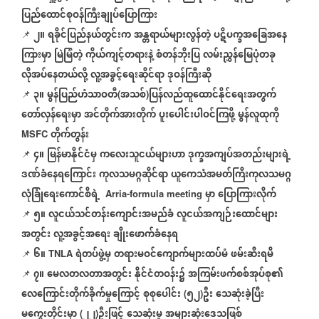
ပြည်ထောင်စုဝန်ကြီးချုပ်ပြောကြား
၂။
ရခိုင်ပြည်နယ်တွင်းက
အန္တရာယ်များလွန်တဲ့
ပဋိပက္ခအခြေအနေ
📌
ကြားမှာ
မြဲမြံတဲ့
ကိုယ်ကျင့်တရားနဲ့
စံတန်ဘိုးပြ
လမ်းညွှန်မြေပုံတခု
လိုအပ်နေတယ်လို့
လူ့အခွင့်ရေးဆိုင်ရာ
ဒုဝန်ကြီးဆို
၃။
မွန်ပြည်ဟံသာဝတီ
အသစ်
ပြန်လည်ထူထောင်နိုင်ရေးအတွက်
📌
(
)
တော်လှန်ရေးမှာ
အင်တိုက်အားတိုက်
ပူးပေါင်းပါဝင်ကြဖို့
မွန်လူထုကို
တိုက်တွန်း
MSFC
၄။
မြန်မာနိုင်ငံမှ
ကလေးသူငယ်များဟာ
ဒုက္ခအကျပ်အတည်းများရဲ့
📌
ဒဏ်ခံနေရကြောင်း
ကုလသမဂ္ဂဆိုင်ရာ
ယူကေသံအမတ်ကြီးကုလသမဂ္ဂ
လုံခြုံရေးကောင်စီရဲ့
မှာ
ပြောကြားလိုက်
Arria-formula meeting
၅။
လူငယ်သင်တန်းကျောင်းအမည်ခံ
လူငယ်အကျဉ်းထောင်များ
📌
အတွင်း
လူ့အခွင့်အရေး
ချိုးဖောက်ခံနေရ
၆။
ရဲတပ်ဖွဲ့မှ
တရားမဝင်ကျောက်များထပ်မံ
ဖမ်းဆီးရမိ
📌
TNLA
၇။
မေလတလတာအတွင်း
နိုင်ငံတဝန်း၌
အကြမ်းဖက်စစ်အုပ်စု၏
📌
လေကြောင်းတိုက်ခိုက်မှုကြောင့်
စုစုပေါင်း
၅၂
ဦး
သေဆုံးခဲ့ပြီး
(
)
မကွေးတိုင်းမှာ
၂၂
ဦးဖြင့်
သေဆုံးမှု
အများဆုံးဒေသဖြစ်
(
)