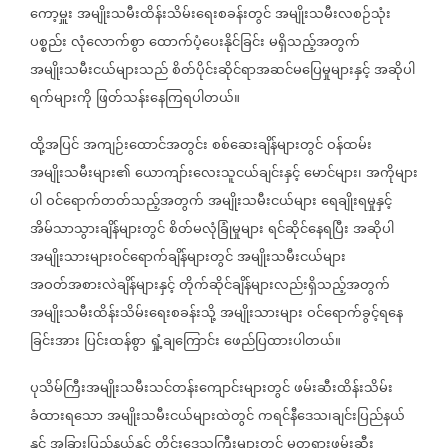
ကော့မှူး
အမျိုးသမီးထိန်းသိမ်းရေးစခန်းတွင်
အမျိုးသမီးလစဉ်သုံး
ပစ္စည်း
လုံလောက်စွာ
ထောက်ပံ့ပေးနိုင်ခြင်း
မရှိသည့်အတွက်
အမျိုးသမီးငယ်များသည်
စိတ်ပိုင်းဆိုင်ရာအဆင်မပြေမှုများနှင့်
အဆိုပါ
ရက်များကို
ဖြတ်သန်းနေကြရပါတယ်။
ထို့အပြင်
အကျဉ်းထောင်အတွင်း
စစ်ဆေးချိန်များတွင်
ဝန်ထမ်း
အမျိုးသမီးများ၏
ယောကျာ်းလေးသူငယ်ချင်းနှင့်
မောင်များ၊
အကိုများ
ပါ
ဝင်ရောက်တတ်သည့်အတွက်
အမျိုးသမီးငယ်များ
ရေချိုးရမှုနှင့်
အိမ်သာသွားချိန်များတွင်
စိတ်မလုံခြုံမှုများ
ရင်ဆိုင်နေရပြီး
အဆိုပါ
အမျိုးသားများဝင်ရောက်ချိန်များတွင်
အမျိုးသမီးငယ်များ
အဝတ်အစားလဲချိန်များနှင့်
တိုက်ဆိုင်ချိန်များလည်းရှိသည့်အတွက်
အမျိုးသမီးထိန်းသိမ်းရေးစခန်းသို့
အမျိုးသားများ
ဝင်ရောက်ခွင့်ရနေ
ခြင်းအား
ပြင်းထန်စွာ
ရှုံ့ချကြောင်း
ဖေည်ပြထားပါတယ်။
ပုသိမ်ကြီးအမျိုးသမီးသင်တန်းကျောင်းများတွင်
ဖမ်းဆီးထိန်းသိမ်း
ခံထားရသော
အမျိုးသမီးငယ်များထဲတွင်
ကရင်နီဒေသ၊ချင်းပြည်နယ်
နှင့်
အခြားပြည်နယ်နှင့်
တိုင်းဒေသကြီးများတွင်
မတရားဖမ်းဆီး