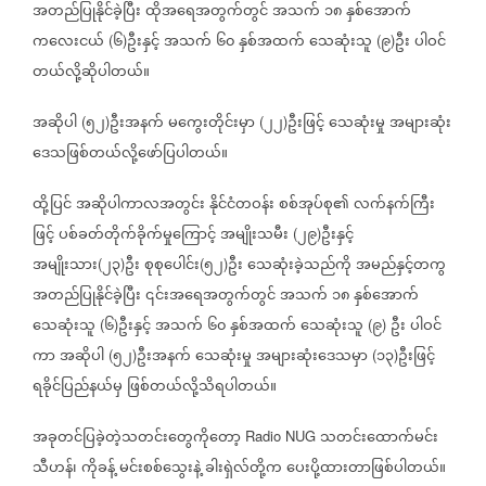
အတည်ပြုနိုင်ခဲ့ပြီး
ထိုအရေအတွက်တွင်
အသက်
၁၈
နှစ်အောက်
ကလေးငယ်
၆
ဦးနှင့်
အသက်
၆၀
နှစ်အထက်
သေဆုံးသူ
၉
ဦး
ပါဝင်
(
)
(
)
တယ်လို့ဆိုပါတယ်။
အဆိုပါ
၅၂
ဦးအနက်
မကွေးတိုင်းမှာ
၂၂
ဦးဖြင့်
သေဆုံးမှု
အများဆုံး
(
)
(
)
ဒေသဖြစ်တယ်လို့ဖော်ပြပါတယ်။
ထို့ပြင်
အဆိုပါကာလအတွင်း
နိုင်ငံတဝန်း
စစ်အုပ်စု၏
လက်နက်ကြီး
ဖြင့်
ပစ်ခတ်တိုက်ခိုက်မှုကြောင့်
အမျိုးသမီး
၂၉
ဦးနှင့်
(
)
အမျိုးသား
၂၃
ဦး
စုစုပေါင်း
၅၂
ဦး
သေဆုံးခဲ့သည်ကို
အမည်နှင့်တကွ
(
)
(
)
အတည်ပြုနိုင်ခဲ့ပြီး
၎င်းအရေအတွက်တွင်
အသက်
၁၈
နှစ်အောက်
သေဆုံးသူ
၆
ဦးနှင့်
အသက်
၆၀
နှစ်အထက်
သေဆုံးသူ
၉
ဦး
ပါဝင်
(
)
(
)
ကာ
အဆိုပါ
၅၂
ဦးအနက်
သေဆုံးမှု
အများဆုံးဒေသမှာ
၁၃
ဦးဖြင့်
(
)
(
)
ရခိုင်ပြည်နယ်မှ
ဖြစ်တယ်လို့သိရပါတယ်။
အခုတင်ပြခဲ့တဲ့သတင်းတွေကိုတော့
သတင်းထောက်မင်း
Radio NUG
သီဟန်၊
ကိုခန့်
မင်းစစ်သွေးနဲ့
ခါးရှဲလ်တို့က
ပေးပို့ထားတာဖြစ်ပါတယ်။