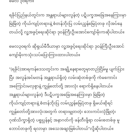
မေလ
၃၀ရက်။
ရခိုင်ပြည်နယ်တွင်းက
အန္တရာယ်များလွန်တဲ့
ပဋိပက္ခအခြေအနေကြားမှာ
မြဲမြံတဲ့
ကိုယ်ကျင့်တရားနဲ့
စံတန်ဘိုးပြ
လမ်းညွှန်မြေပုံတခု
လိုအပ်နေ
တယ်လို့
လူ့အခွင့်ရေးဆိုင်ရာ
ဒုဝန်ကြီးဦးအောင်ကျော်မိုးကဆိုပါတယ်။
မေလ၃၀ရက်
ဆိုရှယ်မီဒီယာမှာ
လူ့အခွင့်ရေးဆိုင်ရာ
ဒုဝန်ကြီးဦးအောင်
ကျော်မိုးကသုံးသပ်ပြောကြားထားပါတယ်။
ရခိုင်
အာရကန်ဒေသတွင်းက
အချို့နေရာတွေမှာတည်ငြိမ်မှု
ပျက်ပြား
"(
)
ပြီး
အလွန်အင်မတန်
အန္တရာယ်ရှိတဲ့
လမ်းဆုံတစ်ခုကို
ကံမကောင်း
အကြောင်းမလှစွာနဲ့
ကျွန်တော်တို့
အားလုံး
ရောက်ရှိနေပါတယ်။
အန္တရာယ်များလွန်တဲ့
ဒီပဋိပက္ခအခြေအနေကြားမှာ
မြဲမြံတဲ့
ကိုယ်ကျင့်တရားနဲ့
စံတန်ဘိုးပြ
လမ်းညွှန်မြေပုံတခု
ရှိမယ်ဆိုရင်
ကျွန်တော်တို့အားလုံးအတွက်
တရားမျှတတဲ့၊
ဘေးကင်းလုံခြုံတဲ့၊
ဂုဏ်သိက္ခာရှိတဲ့
ပစ္စုပ္ပန်နှင့်
အနာဂတ်ကို
ဖန်တီးဖို့ရာ
လမ်းစတစ်ခု
မူ
ဘောင်တခုကို
ရလာမှာ
အသေအချာဖြစ်ပါတယ်
လို့ဆိုပါတယ်။
"