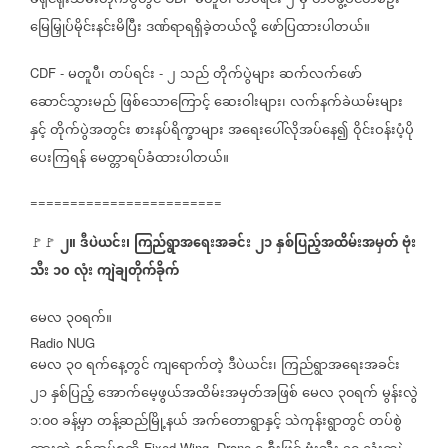
ခရိုင်ရုံးသိမ်းတိုက်ပွဲတွင်
မတူပီ၊
တပ်ရင်း
၂
မှ
တပ်ဖွဲ့ဝင်တစ်ဦး
မြေမြှုပ်မိုင်းနင်းမိပြီး
ဒဏ်ရာရရှိခဲ့တယ်လို့
ဖော်ပြထားပါတယ်။
မတူပီ၊
တပ်ရင်း
၂
သည်
တိုက်ပွဲများ
ဆက်လက်ဖော်
CDF -
-
ဆောင်သွားမည်
ဖြစ်သောကြောင့်
ဆေးဝါးများ၊
လက်နက်ခဲယမ်းများ
နှင့်
တိုက်ပွဲအတွင်း
စားနပ်ရိက္ခာများ
အရေးပေါ်လိုအပ်နေ၍
ဝိုင်းဝန်းပံ့ပို
ပေးကြရန်
မေတ္တာရပ်ခံထားပါတယ်။
========================
၂။
ဒီပဲယင်း၊
ကြည်ရွာအရေးအခင်း
၂၁
နှစ်ပြည့်အထိမ်းအမှတ်
ဗုံး
🚩🚩
သီး
၁၀
လုံး
ကျဲချတိုက်ခိုက်
မေလ
၃၀ရက်။
Radio NUG
မေလ
၃၀
ရက်နေ့တွင်
ကျရောက်တဲ့
ဒီပဲယင်း၊
ကြည်ရွာအရေးအခင်း
၂၁
နှစ်ပြည့်
အောက်မေ့ဖွယ်အထိမ်းအမှတ်အဖြစ်
မေလ
၃၀ရက်
မွန်းလွဲ
၁
၀၀
ခန့်မှာ
တန့်ဆည်မြို့နယ်
အက်တောရွာနှင့်
သဲကုန်းရွာတွင်
တပ်စွဲ
:
Fixed-Wing
Drone