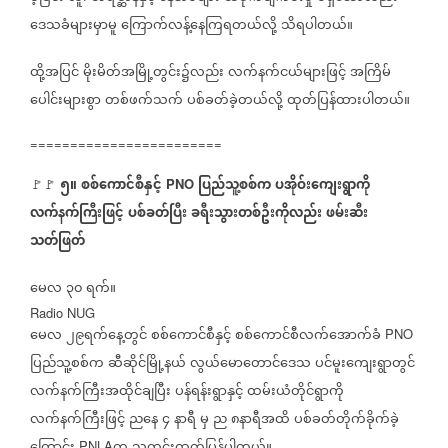
ဒေသခံများမှာမူ
ကြောက်လန့်နေကြရတယ်လို့
သိရပါတယ်။
ထို့အပြင်
မိုးမိတ်အမြို့တွင်း၌လည်း
လက်နက်ငယ်များဖြင့်
အကြိမ်
ပေါင်းများစွာ
တစ်ဖက်သက်
ပစ်ခတ်ခဲ့တယ်လို့
ထုတ်ပြန်ထားပါတယ်။
========================
၅။
စစ်ကောင်စီနှင့်
ပြည်သူ့စစ်က
ပအိုဝ်းကျေးရွာကို
🚩🚩
PNO
လက်နက်ကြီးဖြင့်
ပစ်ခတ်ပြီး
ခရီးသွားတစ်ဦးကိုလည်း
ဖမ်းဆီး
သတ်ဖြတ်
မေလ
၃၀
ရက်။
Radio NUG
မေလ
၂၉ရက်နေ့တွင်
စစ်ကောင်စီနှင့်
စစ်ကောင်စီလက်အောက်ခံ
PNO
ပြည်သူ့စစ်က
ဆီဆိုင်မြို့နယ်
လွယ်မောတောင်ဒေသ
ပင်မူးကျေးရွာတွင်
လက်နက်ကြီးအထိုင်ချပြီး
ပန်ရန်းရွာနှင့်
ထမ်းယံတိုင်ရွာကို
လက်နက်ကြီးဖြင့်
ညနေ
၄
နာရီ
မှ
ည
၈နာရီအထိ
ပစ်ခတ်တိုက်ခိုက်ခဲ့
PNLA