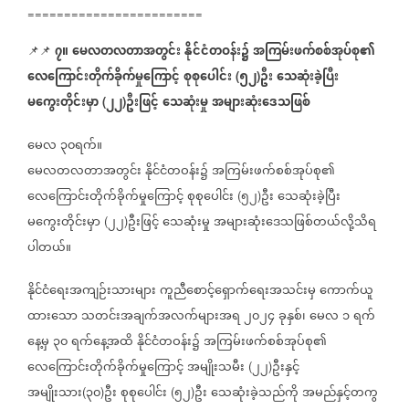
========================
၇။
မေလတလတာအတွင်း
နိုင်ငံတဝန်း၌
အကြမ်းဖက်စစ်အုပ်စု၏
📌📌
လေကြောင်းတိုက်ခိုက်မှုကြောင့်
စုစုပေါင်း
၅၂
ဦး
သေဆုံးခဲ့ပြီး
(
)
မကွေးတိုင်းမှာ
၂၂
ဦးဖြင့်
သေဆုံးမှု
အများဆုံးဒေသဖြစ်
(
)
မေလ
၃၀ရက်။
မေလတလတာအတွင်း
နိုင်ငံတဝန်း၌
အကြမ်းဖက်စစ်အုပ်စု၏
လေကြောင်းတိုက်ခိုက်မှုကြောင့်
စုစုပေါင်း
၅၂
ဦး
သေဆုံးခဲ့ပြီး
(
)
မကွေးတိုင်းမှာ
၂၂
ဦးဖြင့်
သေဆုံးမှု
အများဆုံးဒေသဖြစ်တယ်လို့သိရ
(
)
ပါတယ်။
နိုင်ငံရေးအကျဉ်းသားများ
ကူညီစောင့်ရှောက်ရေးအသင်းမှ
ကောက်ယူ
ထားသော
သတင်းအချက်အလက်များအရ
၂၀၂၄
ခုနှစ်၊
မေလ
၁
ရက်
နေ့မှ
၃၀
ရက်နေ့အထိ
နိုင်ငံတဝန်း၌
အကြမ်းဖက်စစ်အုပ်စု၏
လေကြောင်းတိုက်ခိုက်မှုကြောင့်
အမျိုးသမီး
၂၂
ဦးနှင့်
(
)
အမျိုးသား
၃၀
ဦး
စုစုပေါင်း
၅၂
ဦး
သေဆုံးခဲ့သည်ကို
အမည်နှင့်တကွ
(
)
(
)