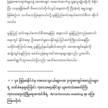
မြန်မာဧကရာဇ်များနဲ့
အာဏာရှင်
အဆက်ဆက်မှ
မွန်လူမျိုးတို့ကို
ဖိနှိပ်
ပြီး
ယခုချိန်အထိ
မီးလောင်တိုက်သွင်းနေတာကို
ပြီးခဲ့တဲ့
ဓမ္မသရွာ
ဖြစ်စဉ်က
သက်သေပြနေတယ်လို့
မွန်ပြည်ဖက်ဒရယ်ကောင်စီက
ဆိုပါ
တယ်။
မွန်ပြည်
ဖက်ဒရယ်ကောင်စီအနေဖြင့်
အနာဂတ်
မွန်ပြည်တည်ဆောက်
ရေးတွင်
နိုင်ငံရေး
ဦးဆောင်မှုပေးနိုင်ရန်
ပြင်ဆင်ကြိုးပမ်းနေပြီး
သမိုင်းကြောင်းအရ
မွန်ပြည်နယ်နမိတ်အတွင်း
အာဏာရှင်စနစ်ကို
ဆန့်ကျင်နေကြတဲ့
တော်လှန်ရေးအင်အားစုများနဲ့လည်း
ပူးပေါင်း
ဆောင်ရွက်သွားမယ်လို့လည်း
အသိပေးထားပါတယ်။
========================
၄။
မြန်မာနိုင်ငံမှ
ကလေးသူငယ်များဟာ
ဒုက္ခအကျပ်အတည်းများ
📌📌
ရဲ့
ဒဏ်ခံနေရကြောင်း
ကုလသမဂ္ဂဆိုင်ရာ
ယူကေသံအမတ်ကြီး
ကုလသမဂ္ဂလုံခြုံရေးကောင်စီရဲ့
မှာ
ပြော
Arria-formula meeting
ကြားလိုက်