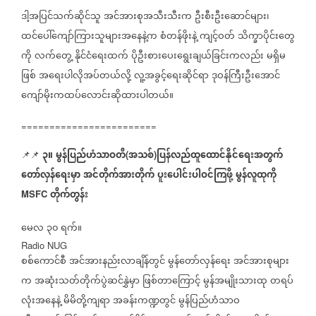
ဒါ့အပြင်သက်ဆိုင်သူ
အင်အားစုအသီးသီးက
ဦးစီးဦးဆောင်များ၊
ထင်ပေါ်ကျော်ကြားသူများအနေနဲ့က
စံတန်ဖိုးနဲ့
ကျင့်ဝတ်
သိက္ခာပိုင်းတွေ
ကို
လက်တွေ့
နိုင်ငံရေးထက်
ပိုဦးစားပေးရွေးချယ်ခြင်းကလည်း
မရှိမ
ဖြစ်
အရေးပါလိုအပ်တယ်လို့
လူ့အခွင့်ရေးဆိုင်ရာ
ဒုဝန်ကြီးဦးအောင်
ကျော်မိုးကထပ်လောင်းဆိုထားပါတယ်။
========================
၃။
မွန်ပြည်ဟံသာဝတီ
အသစ်
ပြန်လည်ထူထောင်နိုင်ရေးအတွက်
📌📌
(
)
တော်လှန်ရေးမှာ
အင်တိုက်အားတိုက်
ပူးပေါင်းပါဝင်ကြဖို့
မွန်လူထုကို
တိုက်တွန်း
MSFC
မေလ
၃၀
ရက်။
Radio NUG
စစ်ကောင်စီ
အင်အားနည်းလာချိန်တွင်
မွန်တော်လှန်ရေး
အင်အားစုများ
က
အဆုံးသတ်တိုက်ပွဲဆင်နွှဲမှာ
ဖြစ်တာကြောင့်
မွန်အမျိုးသားထု
တရပ်
လုံးအနေနဲ့
မိမိတို့ကျရာ
အခန်းကဏ္ဍတွင်
မွန်ပြည်ဟံသာဝ