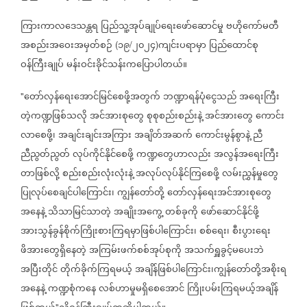
ကြားကာလဒေသန္တရ
ပြည်သူ့အုပ်ချုပ်ရေးဖော်ဆောင်မှု
ဗဟိုကော်မတီ
အစည်းအဝေးအမှတ်စဉ်
၁၉
၂၀၂၄
ကျင်းပရာမှာ
ပြည်ထောင်စု
(
/
)
ဝန်ကြီးချုပ်
မန်းဝင်းခိုင်သန်းကပြောပါတယ်။
တော်လှန်ရေးအောင်မြင်စေဖို့အတွက်
ဘဏ္ဍာရန်ပုံငွေသည်
အရေးကြီး
"
တဲ့ကဏ္ဍဖြစ်သလို
အင်အားစုတွေ
စုစုစည်းစည်းနဲ့
အင်အားတွေ
ကောင်း
လာစေဖို့၊
အချင်းချင်းအကြား
အချိတ်အဆက်
ကောင်းမွန်စွာနဲ့
ညီ
ညီညွတ်ညွတ်
လုပ်ကိုင်နိုင်စေဖို့
ကဏ္ဍတွေဟာလည်း
အလွန်အရေးကြီး
တာဖြစ်လို့
စည်းစည်းလုံးလုံးနဲ့
အလုပ်လုပ်နိုင်ကြစေဖို့
လမ်းညွှန်မှုတွေ
ပြုလုပ်စေချင်ပါကြောင်း၊
ကျွန်တော်တို့
တော်လှန်ရေးအင်အားစုတွေ
အနေနဲ့
သိသာမြင်သာတဲ့
အချိုးအကွေ့
တစ်ခုကို
ဖော်ဆောင်နိုင်ဖို့
အားသွန်ခွန်စိုက်ကြိုးစားကြရမှာဖြစ်ပါကြောင်း၊
စစ်ရေး၊
စီးပွားရေး
ဖိအားတွေရှိနေတဲ့
အကြမ်းဖက်စစ်အုပ်စုကို
အသက်ရှူခွင့်မပေးဘဲ
အပြီးတိုင်
တိုက်ခိုက်ကြရမယ့်
အချိန်ဖြစ်ပါကြောင်း၊ကျွန်တော်တို့အစိုးရ
အနေနဲ့
ကဏ္ဍစုံကနေ
လစ်ဟာမှုမရှိစေအောင်
ကြိုးပမ်းကြရမယ့်အချိန်
"