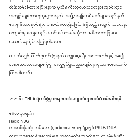
ထိန်းသိမ်းခံထားရပြီးနောက်
ပုသိမ်ကြီးလူငယ်သင်တန်းကျောင်းတွင်
အကျဉ်းချခံထားရသူများအနက်
အချို့အမျိုးသမီးငယ်များသည်
နယ်
ဝေးမှ
မိသားစုဝင်များ
ပါဆယ်ပေးပို့နိုင်ခြင်း
မရှိသည့်အတွက်
သင်တန်း
ကျောင်းမှ
ကျွေးသည့်
ပဲဟင်းနှင့်
ထမင်းကိုသာ
အဓိကအားပြုစား
သောက်နေထိုင်နေကြရပါတယ်။
တပတ်လျှင်
ကြက်ဥဟင်း
၃
ရက်
ကျွေးမွေးပြီး
အသားဟင်းနှင့်
အချို့
(
)
အစားအသောက်များကိုမှု
အလှူရှင်ရှိသည့်အချိန်များမှသာ
စားသောက်
ကြရပါတယ်။
========================
၆။
ရဲတပ်ဖွဲ့မှ
တရားမဝင်ကျောက်များထပ်မံ
ဖမ်းဆီးရမိ
📌📌
TNLA
မေလ
၃၀ရက်။
Radio NUG
တအာင်းပြည်၊
တပ်မဟာ
၄
စစ်ဒေသ
နမ္မတူမြို့တွင်
(
)
PSLF/TNLA
တရားဥပဒေစိုးမိုးရေးတပ်ဖွဲ့မှ
တရားမဝင်ကျောက်များ
ထပ်မံဖမ်းဆီး