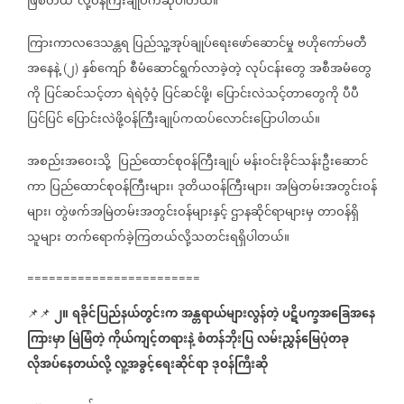
ဖြစ်တယ်
လို့ဝန်ကြီးချုပ်ကဆိုပါတယ်။
ကြားကာလဒေသန္တရ
ပြည်သူ့အုပ်ချုပ်ရေးဖော်ဆောင်မှု
ဗဟိုကော်မတီ
အနေနဲ့
၂
နှစ်ကျော်
စီမံဆောင်ရွက်လာခဲ့တဲ့
လုပ်ငန်းတွေ
အစီအမံတွေ
(
)
ကို
ပြင်ဆင်သင့်တာ
ရဲရဲဝံ့ဝံ့
ပြင်ဆင်ဖို့၊
ပြောင်းလဲသင့်တာတွေကို
ပီပီ
ပြင်ပြင်
ပြောင်းလဲဖို့ဝန်ကြီးချုပ်ကထပ်လောင်းပြောပါတယ်။
အစည်းအဝေးသို့
ပြည်ထောင်စုဝန်ကြီးချုပ်
မန်းဝင်းခိုင်သန်းဦးဆောင်
ကာ
ပြည်ထောင်စုဝန်ကြီးများ၊
ဒုတိယဝန်ကြီးများ၊
အမြဲတမ်းအတွင်းဝန်
များ၊
တွဲဖက်အမြဲတမ်းအတွင်းဝန်များနှင့်
ဌာနဆိုင်ရာများမှ
တာဝန်ရှိ
သူများ
တက်ရောက်ခဲ့ကြတယ်လို့သတင်းရရှိပါတယ်။
========================
၂။
ရခိုင်ပြည်နယ်တွင်းက
အန္တရာယ်များလွန်တဲ့
ပဋိပက္ခအခြေအနေ
📌📌
ကြားမှာ
မြဲမြံတဲ့
ကိုယ်ကျင့်တရားနဲ့
စံတန်ဘိုးပြ
လမ်းညွှန်မြေပုံတခု
လိုအပ်နေတယ်လို့
လူ့အခွင့်ရေးဆိုင်ရာ
ဒုဝန်ကြီးဆို