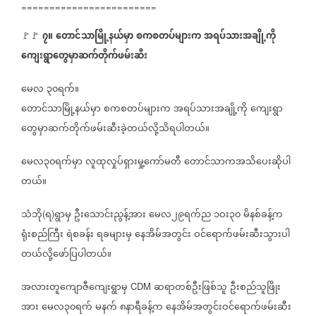
========================
၇။
တောင်သာမြို့နယ်မှာ
စကစတပ်များက
အရပ်သားအချို့ကို
🚩🚩
ကျေးရွာတွေမှာဆက်တိုက်ဖမ်းဆီး
မေလ
၃၀ရက်။
တောင်သာမြို့နယ်မှာ
စကစတပ်များက
အရပ်သားအချို့ကို
ကျေးရွာ
တွေမှာဆက်တိုက်ဖမ်းဆီးခဲ့တယ်လို့သိရပါတယ်။
မေလ၃၀ရက်မှာ
လူထုလှုပ်ရှားမှု့ကော်မတီ
တောင်သာကအသိပေးဆိုပါ
တယ်။
သံဘို
ရ
ရွာမှ
ဦးသောင်းညွန့်အား
မေလ၂၉ရက်ည
၁ဝး၃၀
မိနစ်ခန့်က
(
)
ရုံးစည်ကြီး
ရဲစခန်း
ရခများမှ
နေအိမ်အတွင်း
ဝင်ရောက်ဖမ်းဆီးသွားပါ
တယ်လို့ဖော်ပြပါတယ်။
အလားတူကျောဇီကျေးရွာမှ
ဆရာတစ်ဦးဖြစ်သူ
ဦးစည်သူဖြိုး
CDM
အား
မေလ၃၀ရက်
မနက်
၈နာရီခန့်က
နေအိမ်အတွင်းဝင်ရောက်ဖမ်းဆီး