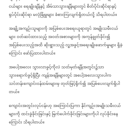
ငယ်များ
ရေချိုးချိန်နှင့်
အိမ်သာသွားချိန်များတွင်
စိတ်ပိုင်းဆိုင်ရာနှင့်
ရုပ်ပိုင်းဆိုင်ရာ
မလုံခြုံမှုများ
ခံစားကြလျက်ရှိတယ်လို့
သိရပါတယ်။
အချို့အကျဉ်းသူများကို
အပြစ်ပေးအရေးယူရာတွင်
အမျိုးသမီးငယ်
များ
ဝတ်ဆင်ထားသည့်
အဝတ်အစားများကို
အကုန်ချွတ်ခိုင်း၍
အပြစ်ပေးသည့်အထိ
ဆိုးရွားသည့်
လူ့အခွင့်အရေးချိုးဖောက်မှုများ
ရှိခဲ့
ကြောင်း
ဖော်ပြထားပါတယ်။
အပေါ့အလေး
သွားလာခွင့်ကိုလဲ
သတ်မှတ်ချိန်အတွင်း၌သာ
သွားရောက်ခွင့်ရှိပြီး
ကျန်အချိန်များတွင်
အပေါ့အလေးသွားပါက
သင်တန်းကျောင်းဝန်ထမ်းများမှ
တုတ်ဖြင့်ရိုက်၍
အပြစ်ပေးလျက်ရှိပါ
တယ်။
ကျောင်းအတွင်းလုပ်ငန်းဟု
အကြောင်းပြကာ
နိုင်ကျဉ်းအမျိုးသမီးငယ်
များကို
ထင်းခွဲခိုင်းခြင်းနှင့်
မြက်ပေါက်ခိုင်းခြင်းများကိုပါ
လုပ်ခိုင်းနေ
ကြောင်း
သိရပါတယ်။