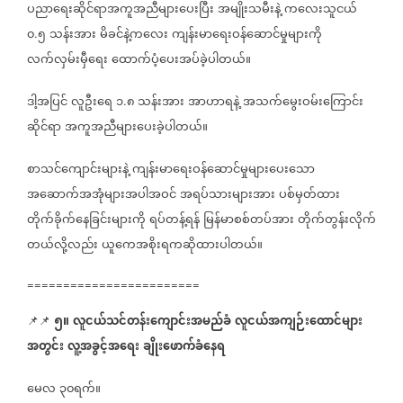
ပညာရေးဆိုင်ရာအကူအညီများပေးပြီး
အမျိုးသမီးနဲ့
ကလေးသူငယ်
၀
၅
သန်းအား
မိခင်နဲ့ကလေး
ကျန်းမာရေးဝန်ဆောင်မှုများကို
.
လက်လှမ်းမှီရေး
ထောက်ပံ့ပေးအပ်ခဲ့ပါတယ်။
ဒါ့အပြင်
လူဦးရေ
၁
၈
သန်းအား
အာဟာရနဲ့
အသက်မွေးဝမ်းကြောင်း
.
ဆိုင်ရာ
အကူအညီများပေးခဲ့ပါတယ်။
စာသင်ကျောင်းများနဲ့
ကျန်းမာရေးဝန်ဆောင်မှုများပေးသော
အဆောက်အအုံများအပါအဝင်
အရပ်သားများအား
ပစ်မှတ်ထား
တိုက်ခိုက်နေခြင်းများကို
ရပ်တန့်ရန်
မြန်မာစစ်တပ်အား
တိုက်တွန်းလိုက်
တယ်လို့လည်း
ယူကေအစိုးရကဆိုထားပါတယ်။
========================
၅။
လူငယ်သင်တန်းကျောင်းအမည်ခံ
လူငယ်အကျဉ်းထောင်များ
📌📌
အတွင်း
လူ့အခွင့်အရေး
ချိုးဖောက်ခံနေရ
မေလ
၃၀ရက်။