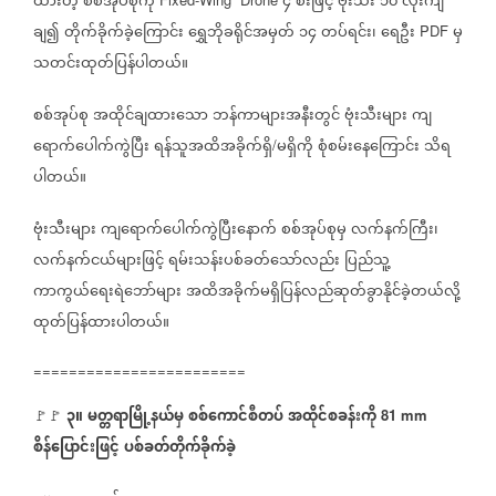
ထားတဲ့
စစ်အုပ်စုကို
၄
စီးဖြင့်
ဗုံးသီး
၁၀
လုံးကျဲ
ချ၍
တိုက်ခိုက်ခဲ့ကြောင်း
ရွှေဘိုခရိုင်အမှတ်
၁၄
တပ်ရင်း၊
ရေဦး
မှ
PDF
သတင်းထုတ်ပြန်ပါတယ်။
စစ်အုပ်စု
အထိုင်ချထားသော
ဘန်ကာများအနီးတွင်
ဗုံးသီးများ
ကျ
ရောက်ပေါက်ကွဲပြီး
ရန်သူအထိအခိုက်ရှိ
မရှိကို
စုံစမ်းနေကြောင်း
သိရ
/
ပါတယ်။
ဗုံးသီးများ
ကျရောက်ပေါက်ကွဲပြီးနောက်
စစ်အုပ်စုမှ
လက်နက်ကြီး၊
လက်နက်ငယ်များဖြင့်
ရမ်းသန်းပစ်ခတ်သော်လည်း
ပြည်သူ့
ကာကွယ်ရေးရဲဘော်များ
အထိအခိုက်မရှိပြန်လည်ဆုတ်ခွာနိုင်ခဲ့တယ်လို့
ထုတ်ပြန်ထားပါတယ်။
========================
၃။
မတ္တရာမြို့နယ်မှ
စစ်ကောင်စီတပ်
အထိုင်စခန်းကို
🚩🚩
81 mm
စိန်ပြောင်းဖြင့်
ပစ်ခတ်တိုက်ခိုက်ခဲ့