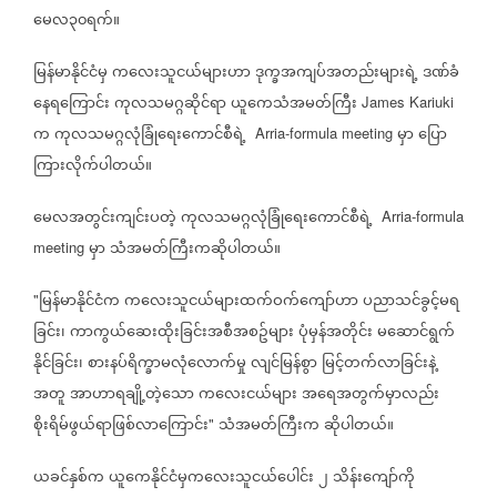
မေလ၃၀ရက်။
မြန်မာနိုင်ငံမှ
ကလေးသူငယ်များဟာ
ဒုက္ခအကျပ်အတည်းများရဲ့
ဒဏ်ခံ
နေရကြောင်း
ကုလသမဂ္ဂဆိုင်ရာ
ယူကေသံအမတ်ကြီး
James Kariuki
က
ကုလသမဂ္ဂလုံခြုံရေးကောင်စီရဲ့
မှာ
ပြော
Arria-formula meeting
ကြားလိုက်ပါတယ်။
မေလအတွင်းကျင်းပတဲ့
ကုလသမဂ္ဂလုံခြုံရေးကောင်စီရဲ့
Arria-formula
မှာ
သံအမတ်ကြီးကဆိုပါတယ်။
meeting
မြန်မာနိုင်ငံက
ကလေးသူငယ်များထက်ဝက်ကျော်ဟာ
ပညာသင်ခွင့်မရ
"
ခြင်း၊
ကာကွယ်ဆေးထိုးခြင်းအစီအစဥ်များ
ပုံမှန်အတိုင်း
မဆောင်ရွက်
နိုင်ခြင်း၊
စားနပ်ရိက္ခာမလုံလောက်မှု
လျင်မြန်စွာ
မြင့်တက်လာခြင်းနဲ့
အတူ
အာဟာရချို့တဲ့သော
ကလေးငယ်များ
အရေအတွက်မှာလည်း
စိုးရိမ်ဖွယ်ရာဖြစ်လာကြောင်း
သံအမတ်ကြီးက
ဆိုပါတယ်။
"
ယခင်နှစ်က
ယူကေနိုင်ငံမှကလေးသူငယ်ပေါင်း
၂
သိန်းကျော်ကို