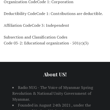
Organization CodeCode 1: Corporation
Deductibility CodeCode 1: Contributions are deductible.
Affiliation CodeCode 3: Independent
Subsection and Classification Codes
Code 03-2: Educational organization - 501(c)(3)
About US!
Radio NUG - The Voice of Myanmar Spring
Revolution & National Unity Government of
Myanmar.
Founded in August 24th 2021 , under the