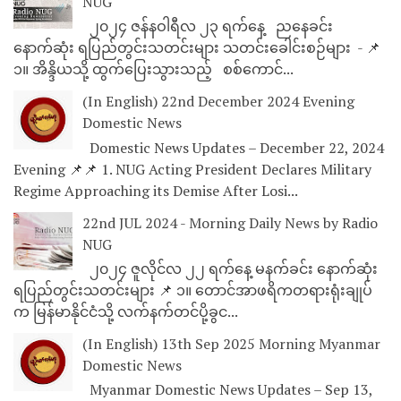
NUG
၂၀၂၄ ဇန်နဝါရီလ ၂၃ ရက်နေ့ ညနေခင်း
နောက်ဆုံး ရပြည်တွင်းသတင်းများ သတင်းခေါင်းစဉ်များ - 📌
၁။ အိန္ဒိယသို့ ထွက်ပြေးသွားသည့် စစ်ကောင်...
(In English) 22nd December 2024 Evening
Domestic News
Domestic News Updates – December 22, 2024
Evening 📌📌 1. NUG Acting President Declares Military
Regime Approaching its Demise After Losi...
22nd JUL 2024 - Morning Daily News by Radio
NUG
၂၀၂၄ ဇူလိုင်လ ၂၂ ရက်နေ့ မနက်ခင်း နောက်ဆုံး
ရပြည်တွင်းသတင်းများ 📌 ၁။ တောင်အာဖရိကတရားရုံးချုပ်
က မြန်မာနိုင်ငံသို့ လက်နက်တင်ပို့ခွင...
(In English) 13th Sep 2025 Morning Myanmar
Domestic News
Myanmar Domestic News Updates – Sep 13,