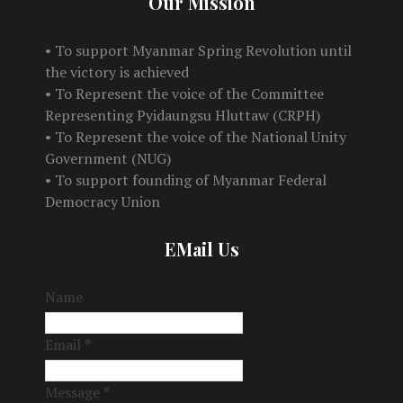
Our Mission
• To support Myanmar Spring Revolution until
the victory is achieved
• To Represent the voice of the Committee
Representing Pyidaungsu Hluttaw (CRPH)
• To Represent the voice of the National Unity
Government (NUG)
• To support founding of Myanmar Federal
Democracy Union
EMail Us
Name
Email
*
Message
*