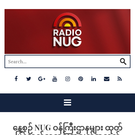
နေ့စဉ် NUG ဝန်ကြီးဌာနများ ထုတ်