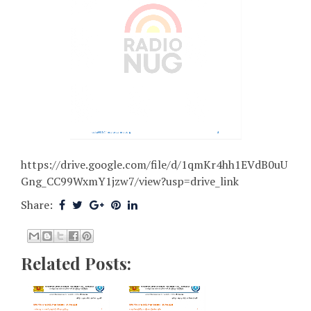
https://drive.google.com/file/d/1qmKr4hh1EVdB0uU
Gng_CC99WxmY1jzw7/view?usp=drive_link
Share:
Related Posts: