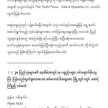
တာဝန်ခံများနှင့်
တွေ့ဆုံဆွေးနွေးပွဲကို
ကျင်းပခဲ့ကြောင်း
ဂန့်ဂေါခရိုင်
အမှတ်
၁၃
တပ်ရင်း
က
သတင်း
(
)
The Youth Force - Saw & Kyaukhtu
ထုတ်ပြန်ပါတယ်။
ဆွေးနွေးပွဲတွင်
ဂန့်ဂေါခရိုင်အမှတ်
၁၃
တပ်ရင်းအနေဖြင့်
ရှေ့ဆက်
(
)
ဆောင်ရွက်မည့်
လုပ်ငန်းများအား
တင်ပြဆွေးနွေးခဲ့ပြီး
ဒေသခံ
ပြည်
သူများနှင့်အတူ
အစဉ်အမြဲ
ရပ်တည်ပြီး
မပြီးဆုံးသေးသော
တော်လှန်ရေးအား
အောင်မြင်ပြီးဆုံးသည်အထိ
ဆက်လက်
တိုက်ပွဲဝင်
သွားမည်
ဖြစ်ကြောင်း
ထုတ်ပြန်ထားပါတယ်။
========================
၃။
ပြည်သူများ၏
နေအိမ်အတွင်းမှ
ပစ္စည်းများ
ဝင်ရောက်ခိုးယူ
🚩🚩
ပြီး
ပြန်လည်ထွက်ခွာလာသော
စစ်ကောင်စီအဖွဲ့အား
မြို့တွင်းတွင်
စောင့်
ကြို၍
ပစ်ခတ်
ဇွန်လ
၁၆ရက်။
Radio NUG