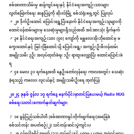
စစ်အာဏာသိမ်းမှု
ဆန့်ကျင်ရေးနှင့်
နိုင်ငံရေးအကျဉ်းသားများ
လွတ်မြောက်ရေး
ဆန္ဒပြပွဲကို
ဆိုးလ်မြို့
စစ်သံရုံးရှေ့တွင်
ပြုလုပ်
၂။
ဒိုက်ဦးထောင်
ပြောင်းရွှေ့ပြီးနောက်
နိုင်ငံရေးအကျဉ်းသူများကို
📌
ထောင်ဝန်ထမ်းများမှ
သေဆုံးမှုများရှိသည်အထိ
အင်အားသုံး
ရိုက်နှက်
၃။
နိုင်ငံရေးအကျဉ်းသား
၇၀
ကျော်ကို
မန္တလေးအိုးဘိုထောင်မှ
မ
📌
(
)
ကွေးထောင်နှင့်
မြင်းခြံထောင်သို့
ပြောင်းရွေ့၊
အကျဉ်းဦးစီးဝန်ထမ်း
အမျိုးသမီး
၃ဦး
အလုပ်ထုတ်ခံရ၊
၁ဦး
ရာထူးလျှော့ပြီး
ထောင်ပြောင်းခံ
ရ
၄။
မေလ
၃၁
ရက်နေ့အထိ
နွေဦးတော်လှန်ရေး
ကာလအတွင်း
သေဆုံး
📌
ခဲ့ရသည့်
ကလေး၊
လူငယ်နှင့်
အမျိုးသမီးဦးရေ
ထုတ်ပြန်
၂၀၂၄
ခုနှစ်
ဇွန်လ
၁၇
ရက်နေ့
မနက်ပိုင်းမှာတင်ပြပေးမယ့်
Radio NUG
စစ်ရေးသတင်းကောက်နုတ်ချက်များ
၁။
မွန်ပြည်သစ်ပါတီ
စစ်အာဏာရှင်တိုက်ဖျက်ရေး
အခြေခံ
🚩
(
)
စစ်သင်တန်း
အပတ်စဉ်
၂
သင်တန်းဆင်းပွဲကျင်းပ
(
)
🚩
(
)