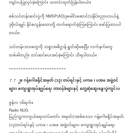
ကျင်းပပြုလုပ်ခဲ့ကြောင်း
သတင်းထုတ်ပြန်ပါတယ်။
စစ်သင်တန်းဆင်းပွဲကို
ဒုခေါင်းဆောင်
၁
နိုင်ဗညားလယ်နဲ့
NMSP(AD)
(
)
ဒုဗိုလ်ချုပ်
နိုင်စလွန်းထောတို့
တက်ရောက်ခဲ့ကြကြောင်း
ဖော်ပြထားပါ
တယ်။
သင်တန်းသားတွေကို
သစ္စာအဓိဌာန်
ရွတ်ဆိုစေပြီး
လက်နက်တွေ
တစ်ခါတည်း
တပ်ဆင်ပေးအပ်ခဲ့ကြောင်း
သိရပါတယ်။
========================
၂။
ဂန့်ဂေါခရိုင်အမှတ်
၁၃
တပ်ရင်းနှင့်
ပကဖ
၊
ပအဖ
အဖွဲ့ဝင်
🚩🚩
(
)
များ၊
ကျေးရွာအုပ်ချုပ်ရေး
တာဝန်ခံများနှင့်
တွေ့ဆုံဆွေးနွေးပွဲကျင်းပ
ဇွန်လ
၁၆ရက်။
Radio NUG
ပြည်သူ့ကာကွယ်ရေးတပ်မတာ်၊
အမှတ်
၁
စစ်ဒေသ၊
ဂန့်ဂေါခရိုင်အမှတ်
(
)
၁၃
တပ်ရင်းနှင့်
ပကဖ
၊
ပအဖ
အဖွဲ့ဝင်များ၊
ကျေးရွာအုပ်ချုပ်ရေး
(
)