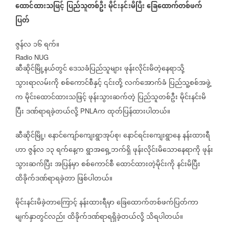
ထောင်ထားသဖြင့်
ပြည်သူတစ်ဦး
မိုင်းနင်းမိပြီး
ခြေထောက်တစ်ဖက်
ပြတ်
ဇွန်လ
၁၆
ရက်။
Radio NUG
ဆီဆိုင်မြို့နယ်တွင်
ဒေသခံပြည်သူများ
ဖုန်းလိုင်းမိတဲ့နေရာသို့
သွားရာလမ်းကို
စစ်ကောင်စီနှင့်
၎င်းတို့
လက်အောက်ခံ
ပြည်သူ့စစ်အဖွဲ့
က
မိုင်းထောင်ထားသဖြင့်
ဖုန်းသွားဆက်တဲ့
ပြည်သူတစ်ဦး
မိုင်းနင်းမိ
ပြီး
ဒဏ်ရာရခဲ့တယ်လို့
က
ထုတ်ပြန်ထားပါတယ်။
PNLA
ဆီဆိုင်မြို့၊
နောင်ကျော်ကျေးရွာအုပ်စု၊
နောင်ရင်းကျေးရွာနေ
နန်းထားရီ
ဟာ
ဇွန်လ
၁၃
ရက်နေ့က
ရွာအရှေ့ဘက်ရှိ
ဖုန်းလိုင်းမိသောနေရာကို
ဖုန်း
သွားဆက်ပြီး
အပြန်မှာ
စစ်ကောင်စီ
ထောင်ထားတဲ့မိုင်းကို
နင်းမိပြီး
ထိခိုက်ဒဏ်ရာရခဲ့တာ
ဖြစ်ပါတယ်။
မိုင်းနင်းမိခဲ့တာကြောင့်
နန်းထားရီမှာ
ခြေထောက်တစ်ဖက်ပြတ်ကာ
မျက်နှာတွင်လည်း
ထိခိုက်ဒဏ်ရာရရှိခဲ့တယ်လို့
သိရပါတယ်။