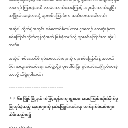
သေဆုံးသွားခဲ့တဲ့
စစ်ကောင်စီ
တပ်သားများရဲ့
ရုပ်အလောင်းများကို
နှစ်
လကျော်
ကြာတဲ့အထိ
လာမကောက်တာကြောင့်
အခုလိုကောက်ယူပြီး
သဂြိုလ်ပေးခဲ့တာလို့
ပျားစစ်ကြောင်းက
အသိပေးထားပါတယ်။
အဆိုပါ
တိုက်ပွဲအတွင်း
စစ်ကောင်စီတပ်သား
၄၀ကျော်
သေဆုံးခဲ့ကာ
စစ်ကြောင်းလိုက်ကုန်တဲ့အထိ
ဖြစ်ခဲ့တယ်လို့
ပျားစစ်ကြောင်းက
ဆိုပါ
တယ်။
အဆိုပါ
စစ်ကောင်စီ
ရုပ်အလောင်းများကို
ပျားစစ်ကြောင်းနဲ့
အလယ်
ပိုင်း
အထူးစစ်ဆင်ရေး
တပ်ဖွဲ့တို့မှ
ပူးပေါင်းပြီး
ရှင်းလင်းသဂြိုလ်ပေးခဲ့
တာလို့
သိရှိရပါတယ်။
========================
၆။
မြိုင်မြို့နယ်
ကံမြင့်ကုန်းကျေးရွာအား
လေကြောင်းတိုက်ခိုက်မှု
🚩🚩
ပြုလုပ်ခဲ့သည့်
နေရာများကို
နယ်မြေရှင်းလင်းရာ
လက်နက်ခဲယမ်းများ
သိမ်းဆည်းရရှိ