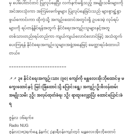
မှ
ပေါ်ပေါ်တင်တင်
ပြုလုပ်နေပြီး
လက်နက်မရှိသည့်
အမျိုးသမီးများကို
အင်အားသုံးကာ
အကြမ်းဖက်မှုများ
ပြုလုပ်နေခြင်းသည်
များစွာရွံ့ရှာ
ဖွယ်ကောင်းကာ
ထိုကဲ့သို့
အကျဉ်းထောင်အတွင်းရှိ
ဥပဒေမဲ့
လုပ်ရပ်
များကို
ရပ်တန့်နိုင်ရန်အတွက်
နိုင်ငံရေးအကျဉ်းသူများနှင့်အတူ
တစ်သားတည်းရပ်တည်ကာ
ကျယ်ကျယ်လောင်လောင်ဖြင့်
အသံထွက်
ပေးကြရန်
နိုင်ငံရေးအကျဉ်းသူများအဖွဲ့အနေဖြင့်
မေတ္တာရပ်ခံထားပါ
တယ်။
========================
၃။
နိုင်ငံရေးအကျဉ်းသား
၇၀
ကျော်ကို
မန္တလေးအိုးဘိုထောင်မှ
မ
📌📌
(
)
ကွေးထောင်နှင့်
မြင်းခြံထောင်သို့
ပြောင်းရွေ့၊
အကျဉ်းဦးစီးဝန်ထမ်း
အမျိုးသမီး
၃ဦး
အလုပ်ထုတ်ခံရ၊
၁ဦး
ရာထူးလျှော့ပြီး
ထောင်ပြောင်းခံ
ရ
ဇွန်လ
၁၆ရက်။
Radio NUG
ဇွန်လ
၁၅
ရက်နေ့
နံနက်
၂
နာရီဝန်းကျင်တွင်
မန္တလေးအိုးဘိုထောင်
(
)
(
)