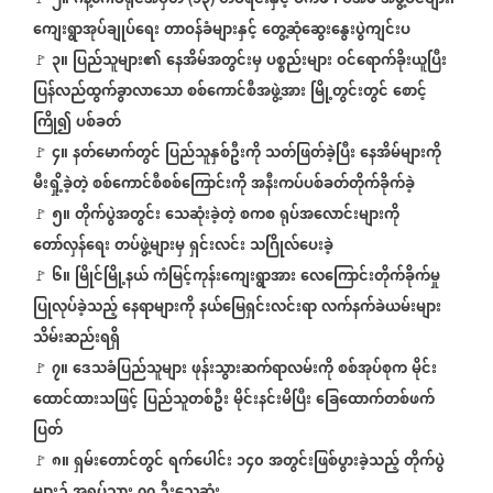
၂။
ဂန့်ဂေါခရိုင်အမှတ်
၁၃
တပ်ရင်းနှင့်
ပကဖ
၊
ပအဖ
အဖွဲ့ဝင်များ၊
ကျေးရွာအုပ်ချုပ်ရေး
တာဝန်ခံများနှင့်
တွေ့ဆုံဆွေးနွေးပွဲကျင်းပ
၃။
ပြည်သူများ၏
နေအိမ်အတွင်းမှ
ပစ္စည်းများ
ဝင်ရောက်ခိုးယူပြီး
🚩
ပြန်လည်ထွက်ခွာလာသော
စစ်ကောင်စီအဖွဲ့အား
မြို့တွင်းတွင်
စောင့်
ကြို၍
ပစ်ခတ်
၄။
နတ်မောက်တွင်
ပြည်သူနှစ်ဦးကို
သတ်ဖြတ်ခဲ့ပြီး
နေအိမ်များကို
🚩
မီးရှို့ခဲ့တဲ့
စစ်ကောင်စီစစ်ကြောင်းကို
အနီးကပ်ပစ်ခတ်တိုက်ခိုက်ခဲ့
၅။
တိုက်ပွဲအတွင်း
သေဆုံးခဲ့တဲ့
စကစ
ရုပ်အလောင်းများကို
🚩
တော်လှန်ရေး
တပ်ဖွဲ့များမှ
ရှင်းလင်း
သဂြိုလ်ပေးခဲ့
၆။
မြိုင်မြို့နယ်
ကံမြင့်ကုန်းကျေးရွာအား
လေကြောင်းတိုက်ခိုက်မှု
🚩
ပြုလုပ်ခဲ့သည့်
နေရာများကို
နယ်မြေရှင်းလင်းရာ
လက်နက်ခဲယမ်းများ
သိမ်းဆည်းရရှိ
၇။
ဒေသခံပြည်သူများ
ဖုန်းသွားဆက်ရာလမ်းကို
စစ်အုပ်စုက
မိုင်း
🚩
ထောင်ထားသဖြင့်
ပြည်သူတစ်ဦး
မိုင်းနင်းမိပြီး
ခြေထောက်တစ်ဖက်
ပြတ်
၈။
ရှမ်းတောင်တွင်
ရက်ပေါင်း
၁၄၀
အတွင်းဖြစ်ပွားခဲ့သည့်
တိုက်ပွဲ
🚩