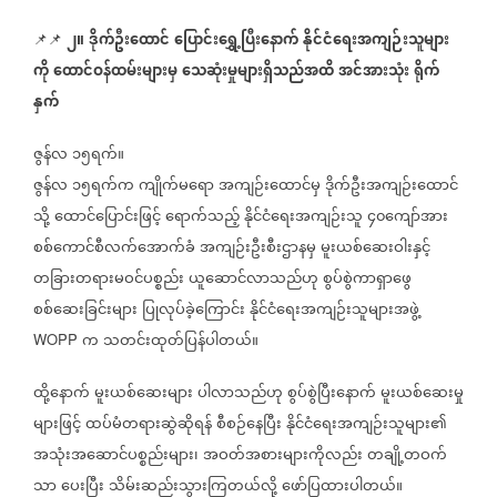
၂။
ဒိုက်ဦးထောင်
ပြောင်းရွှေ့ပြီးနောက်
နိုင်ငံရေးအကျဉ်းသူများ
📌📌
ကို
ထောင်ဝန်ထမ်းများမှ
သေဆုံးမှုများရှိသည်အထိ
အင်အားသုံး
ရိုက်
နှက်
ဇွန်လ
၁၅ရက်။
ဇွန်လ
၁၅ရက်က
ကျိုက်မရော
အကျဉ်းထောင်မှ
ဒိုက်ဦးအကျဉ်းထောင်
သို့
ထောင်ပြောင်းဖြင့်
ရောက်သည့်
နိုင်ငံရေးအကျဉ်းသူ
၄၀ကျော်အား
စစ်ကောင်စီလက်အောက်ခံ
အကျဉ်းဦးစီးဌာနမှ
မူးယစ်ဆေးဝါးနှင့်
တခြားတရားမဝင်ပစ္စည်း
ယူဆောင်လာသည်ဟု
စွပ်စွဲကာရှာဖွေ
စစ်ဆေးခြင်းများ
ပြုလုပ်ခဲ့ကြောင်း
နိုင်ငံရေးအကျဉ်းသူများအဖွဲ့
က
သတင်းထုတ်ပြန်ပါတယ်။
WOPP
ထို့နောက်
မူးယစ်ဆေးများ
ပါလာသည်ဟု
စွပ်စွဲပြီးနောက်
မူးယစ်ဆေးမှု
များဖြင့်
ထပ်မံတရားဆွဲဆိုရန်
စီစဉ်နေပြီး
နိုင်ငံရေးအကျဉ်းသူများ၏
အသုံးအဆောင်ပစ္စည်းများ၊
အဝတ်အစားများကိုလည်း
တချို့တဝက်
သာ
ပေးပြီး
သိမ်းဆည်းသွားကြတယ်လို့
ဖော်ပြထားပါတယ်။