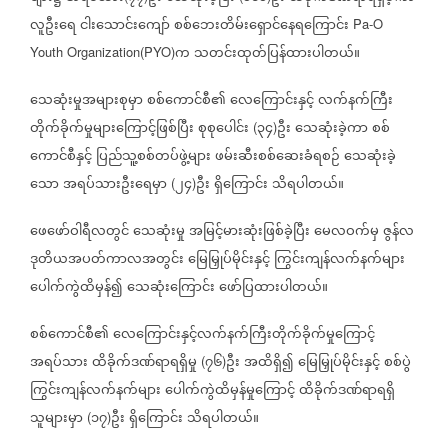
လူဦးရေ
ငါးသောင်းကျော်
စစ်ဘေးတိမ်းရှောင်နေရကြောင်း
Pa-O
က
သတင်းထုတ်ပြန်ထားပါတယ်။
Youth Organization(PYO)
သေဆုံးမှုအများစုမှာ
စစ်ကောင်စီ၏
လေကြောင်းနှင့်
လက်နက်ကြီး
တိုက်ခိုက်မှုများကြောင့်ဖြစ်ပြီး
စုစုပေါင်း
၃၄
ဦး
သေဆုံးခဲ့ကာ
စစ်
(
)
ကောင်စီနှင့်
ပြည်သူ့စစ်တပ်ဖွဲ့များ
ဖမ်းဆီးစစ်ဆေးခံရစဉ်
သေဆုံးခဲ့
သော
အရပ်သားဦးရေမှာ
၂၄
ဦး
ရှိကြောင်း
သိရပါတယ်။
(
)
ဖေဖော်ဝါရီလတွင်
သေဆုံးမှု
အမြင့်မားဆုံးဖြစ်ခဲ့ပြီး
မေလဝက်မှ
ဇွန်လ
ဒုတိယအပတ်ကာလအတွင်း
မြေမြှုပ်မိုင်းနှင့်
ကြွင်းကျန်လက်နက်များ
ပေါက်ကွဲထိမှန်၍
သေဆုံးကြောင်း
ဖော်ပြထားပါတယ်။
စစ်ကောင်စီ၏
လေကြောင်းနှင့်လက်နက်ကြီးတိုက်ခိုက်မှုကြောင့်
အရပ်သား
ထိခိုက်ဒဏ်ရာရရှိမှု
၇၆
ဦး
အထိရှိ၍
မြေမြှုပ်မိုင်းနှင့်
စစ်ပွဲ
(
)
ကြွင်းကျန်လက်နက်များ
ပေါက်ကွဲထိမှန်မှုကြောင့်
ထိခိုက်ဒဏ်ရာရရှိ
သူများမှာ
၁၇
ဦး
ရှိကြောင်း
သိရပါတယ်။
(
)