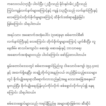
ကလေးငယ်
၁၇
ဦး
ပါဝင်ပြီး
၂
ဦးသည်
မိုင်းနင်းမိ၊
၂
ဦးသည်
(
)
(
)
(
)
ကြွင်းကျန်လက်နက်များကြောင့်နှင့်
ကျန်
၁၃
ဦးသည်
လက်နက်ကြီးနှင့်
(
)
လေကြောင်းတိုက်ခိုက်မှုများကြောင့်
ထိခိုက်ဒဏ်ရာရရှိခဲ့ခြင်း
ဖြစ်ကြောင်း
သိရပါတယ်။
အရပ်သား
အဆောက်အအုံပေါင်း
၇၀၈
ခုမှာ
စစ်ကောင်စီ၏
(
)
လက်နက်ကြီးနှင့်
လေကြောင်း
တိုက်ခိုက်မှုများကြောင့်
ပျက်စီးပြီး
လူ
နေအိမ်၊
စာသင်ကျောင်း၊
ဆေးရုံ၊
ဆေးခန်းနှင့်
ဘာသာရေး
အဆောက်အအုံများလည်း
ပါဝင်ကြောင်း
ဖော်ပြထားပါတယ်။
ရှမ်းတောင်ဒေသတွင်
စစ်ဘေးရှောင်ပြည်သူ
ငါးသောင်းကျော်
၅၃
၄၀၀
(
,
)
နှင့်
အထက်ရှိနေပြီး
တချို့တိုက်ပွဲအနည်းငယ်
တည်ငြိမ်သည့်ဒေသများ
တွင်
စိုက်ပျိုးရေးရာသီရောက်လာသည်နှင့်အမျှ
ဒေသအခြေအနေပေါ်
မူတည်ပြီး
စိုက်ပျိုးရေးပြန်လုပ်ကိုင်လိုက်
စစ်ရှောင်လိုက်လုပ်၍
နေရ
ကြောင်း
သိရပါတယ်။
စစ်ဘေးရှောင်များသည်
ကရင်နီပြည်မှ
အများဆုံးဖြစ်ကာ
ဆီဆိုင်