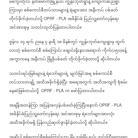
မကွေးတိုင်း၊
နတ်မောက်မြို့နယ်၊
ကျွန်းဘုတ်ရွာနဲ့
ကျောက်ဆည်ရွာ
ကြားမှာ
စစ်ကောင်စီတပ်သားများနဲ့
ရဲများအား
အနီးကပ်
ပစ်ခတ်
တိုက်ခိုက်ခဲ့တယ်လို့
အဖိနှိပ်ခံ
ပြည်သူ့တော်လှန်ရေး
OPRF - PLA
အင်အားစုမှ
သတင်းထုတ်ပြန်ထားပါတယ်။
ဇွန်လ
၁၄
ရက်
ညနေ
၄
နာရီ
၁၈
မိနစ်တွင်
ကျွန်းဘုတ်ကျေးရွာမှ
ထွက်
လာတဲ့
စစ်ကောင်စီ
စစ်ကြောင်း
ချောင်းရိုးနားအရောက်
ကိုက်
၁၅၀
ခန့်
(
)
အကွာကနေ
အနီးကပ်
ခြုံခိုပစ်ခတ်
တိုက်ခိုက်ခဲ့တာလို့
ဆိုပါတယ်။
သတင်းရင်းမြစ်များနဲ့
ရဲဘော်များရဲ့
မျက်မြင်အရ
စစ်ကောင်စီ
တပ်သားတချို့
အထိအခိုက်ရှိခဲ့ပြီး
အရေအတွက်
အတိအကျကို
စုံစမ်း
နေဆဲဖြစ်တယ်လို့
က
ဖော်ပြထားပါတယ်။
OPRF - PLA
အချိန်အတန်ကြာ
အပြန်အလှန်ပစ်ခတ်ခဲ့ကြပြီးနောက်
OPRF - PLA
အဖိနှိပ်ခံပြည်သူ့တော်လှန်ရေး
အင်အားစုမှ
ရဲဘော်များအားလုံး
အထိအခိုက်မရှိ
ပြန်လည်ဆုတ်ခွာနိုင်ခဲ့တယ်လို့
ဆိုပါတယ်။
အဆိုပါ
စစ်ကောင်စီစစ်ကြောင်းဟာ
မြို့သစ်မြို့နယ်၊
ကွင်းကြီးကျေးရွာ