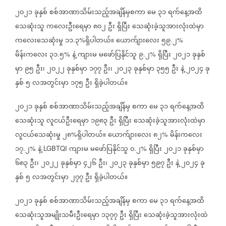
၂၀၂၁
ခုနှစ်
စစ်အာဏာသိမ်းသည့်အချိန်မှစကာ
မေ
၃၁
ရက်နေ့အထိ
သေဆုံးသူ
ကလေးဦးရေမှာ
၈၀၂
ဦး
ရှိပြီး
သေဆုံးခဲ့သူအားလုံးထဲမှာ
ကလေးသေဆုံးမှု
၁၁
၃
ရှိပါတယ်။
ယောက်ျားလေး
၅၉
၂
.
%
.
%
မိန်းကလေး
၃၁
၅
နဲ့
ကျားမ
မဖော်ပြနိုင်သူ
၉
၂
ရှိပြီး
၂၀၂၁
ခုနှစ်
.
%
.
%
မှာ
၉၅
ဦး၊
၂၀၂၂
ခုနှစ်မှာ
၁၇၇
ဦး၊
၂၀၂၃
ခုနှစ်မှာ
၃၅၅
ဦး
နဲ့
၂၀၂၄
ခု
နှစ်
၅
လအတွင်းမှာ
၁၇၅
ဦး
ရှိခဲ့ပါတယ်။
၂၀၂၁
ခုနှစ်
စစ်အာဏာသိမ်းသည့်အချိန်မှ
စကာ
မေ
၃၁
ရက်နေ့အထိ
သေဆုံးသူ
လူငယ်ဦးရေမှာ
၁၉၈၃
ဦး
ရှိပြီး
သေဆုံးခဲ့သူအားလုံးထဲမှာ
လူငယ်သေဆုံးမှု
၂၈
ရှိပါတယ်။
ယောက်ျားလေး
၈၂
မိန်းကလေး
%
%
၁၇
၂
နဲ့
ကျားမ
မဖော်ပြနိုင်သူ
၀
၂
ရှိပြီး
၂၀၂၁
ခုနှစ်မှာ
.
%
LGBTQI
.
%
၆၈၃
ဦး၊
၂၀၂၂
ခုနှစ်မှာ
၄၂၆
ဦး၊
၂၀၂၃
ခုနှစ်မှာ
၅၉၇
ဦး
နဲ့
၂၀၂၄
ခု
နှစ်
၅
လအတွင်းမှာ
၂၇၇
ဦး
ရှိခဲ့ပါတယ်။
၂၀၂၁
ခုနှစ်
စစ်အာဏာသိမ်းသည့်အချိန်မှ
စကာ
မေ
၃၁
ရက်နေ့အထိ
သေဆုံးသူအမျိုးသမီးဦးရေမှာ
၁၃၇၇
ဦး
ရှိပြီး
သေဆုံးခဲ့သူအားလုံးထဲ