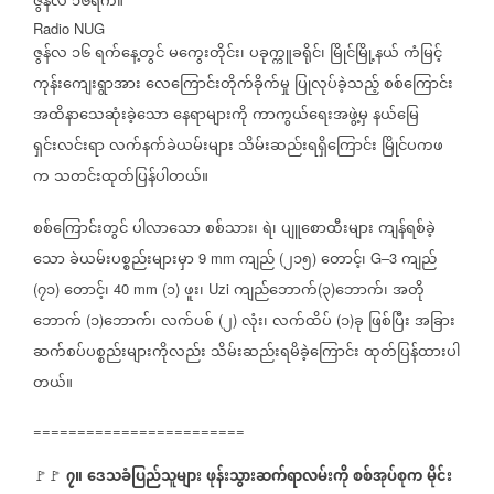
ဇွန်လ
၁၆ရက်။
Radio NUG
ဇွန်လ
၁၆
ရက်နေ့တွင်
မကွေးတိုင်း၊
ပခုက္ကူခရိုင်၊
မြိုင်မြို့နယ်
ကံမြင့်
ကုန်းကျေးရွာအား
လေကြောင်းတိုက်ခိုက်မှု
ပြုလုပ်ခဲ့သည့်
စစ်ကြောင်း
အထိနာသေဆုံးခဲ့သော
နေရာများကို
ကာကွယ်ရေးအဖွဲ့မှ
နယ်မြေ
ရှင်းလင်းရာ
လက်နက်ခဲယမ်းများ
သိမ်းဆည်းရရှိကြောင်း
မြိုင်ပကဖ
က
သတင်းထုတ်ပြန်ပါတယ်။
စစ်ကြောင်းတွင်
ပါလာသော
စစ်သား၊
ရဲ၊
ပျူစောထီးများ
ကျန်ရစ်ခဲ့
သော
ခဲယမ်းပစ္စည်းများမှာ
ကျည်
၂၁၅
တောင့်၊
ကျည်
9 mm
(
)
G–3
၇၁
တောင့်၊
၁
ဖူး၊
ကျည်ဘောက်
၃
ဘောက်၊
အတို
(
)
40 mm (
)
Uzi
(
)
ဘောက်
၁
ဘောက်၊
လက်ပစ်
၂
လုံး၊
လက်ထိပ်
၁
ခု
ဖြစ်ပြီး
အခြား
(
)
(
)
(
)
ဆက်စပ်ပစ္စည်းများကိုလည်း
သိမ်းဆည်းရမိခဲ့ကြောင်း
ထုတ်ပြန်ထားပါ
တယ်။
========================
၇။
ဒေသခံပြည်သူများ
ဖုန်းသွားဆက်ရာလမ်းကို
စစ်အုပ်စုက
မိုင်း
🚩🚩