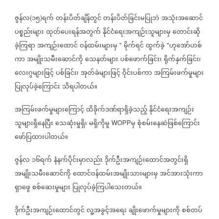
ဇွန်လ
၁၅
ရက်
တန်းပိတ်ချိန်တွင်
တန်းပိတ်ခြင်းမပြုဘဲ
အသုံးအဆောင်
(
)
ပစ္စည်းများ
ထုတ်ပေးရန်အတွက်
နိုင်ငံရေးအကျဉ်းသူများမှ
တောင်းဆို
ခဲ့ကြရာ
အကျဉ်းထောင်
ဝန်ထမ်းများမှ
မိုက်ရင်
ထွက်ခဲ့
ဟုအော်ဟစ်
"
"
ကာ
အမျိုးသမီးဆောင်ကို
သေနတ်များ
ပစ်ဖောက်ခြင်း၊
ရိုက်နှက်ခြင်း၊
လေးဂွများဖြင့်
ပစ်ခြင်း၊
အုတ်ခဲများဖြင့်
ဝိုင်းပစ်ကာ
အကြမ်းဖက်မှုများ
ပြုလုပ်ခဲ့ကြောင်း
သိရပါတယ်။
အကြမ်းဖက်မှုများကြောင့်
ထိခိုက်ဒဏ်ရာရှိခဲ့သည့်
နိုင်ငံရေးအကျဉ်း
သူများရှိနေပြီး
သေဆုံးမှုရှိ၊
မရှိကိုမူ
မှ
စုံစမ်းနေဆဲဖြစ်ကြောင်း
WOPP
ဖော်ပြထားပါတယ်။
ဇွန်လ
၁၆ရက်
နံနက်ပိုင်းမှာလည်း
ဒိုက်ဦးအကျဉ်းထောင်အတွင်းရှိ
အမျိုးသမီးဆောင်ကို
ထောင်ဝန်ထမ်းအမျိုးသားများမှ
အင်အားသုံးကာ
ရှာဖွေ
စစ်ဆေးမှုများ
ပြုလုပ်ခဲ့ကြပါသေးတယ်။
ဒိုက်ဦးအကျဉ်းထောင်တွင်
လူ့အခွင့်အရေး
ချိုးဖောက်မှုများကို
စစ်တပ်