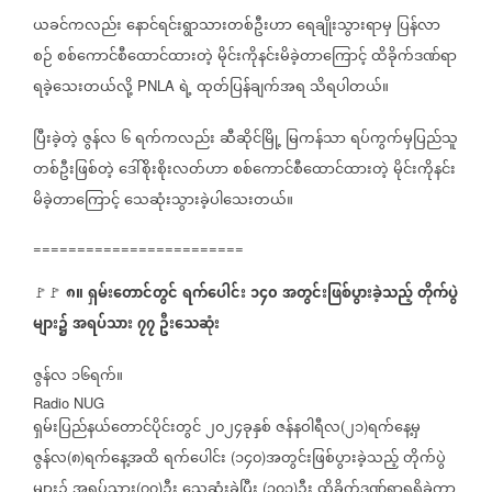
ယခင်ကလည်း
နောင်ရင်းရွာသားတစ်ဦးဟာ
ရေချိုးသွားရာမှ
ပြန်လာ
စဉ်
စစ်ကောင်စီထောင်ထားတဲ့
မိုင်းကိုနင်းမိခဲ့တာကြောင့်
ထိခိုက်ဒဏ်ရာ
ရခဲ့သေးတယ်လို့
ရဲ့
ထုတ်ပြန်ချက်အရ
သိရပါတယ်။
PNLA
ပြီးခဲ့တဲ့
ဇွန်လ
၆
ရက်ကလည်း
ဆီဆိုင်မြို့
မြကန်သာ
ရပ်ကွက်မှပြည်သူ
တစ်ဦးဖြစ်တဲ့
ဒေါ်စိုးစိုးလတ်ဟာ
စစ်ကောင်စီထောင်ထားတဲ့
မိုင်းကိုနင်း
မိခဲ့တာကြောင့်
သေဆုံးသွားခဲ့ပါသေးတယ်။
========================
၈။
ရှမ်းတောင်တွင်
ရက်ပေါင်း
၁၄၀
အတွင်းဖြစ်ပွားခဲ့သည့်
တိုက်ပွဲ
🚩🚩
များ၌
အရပ်သား
၇၇
ဦးသေဆုံး
ဇွန်လ
၁၆ရက်။
Radio NUG
ရှမ်းပြည်နယ်တောင်ပိုင်းတွင်
၂၀၂၄ခုနှစ်
ဇန်နဝါရီလ
၂၁
ရက်နေ့မှ
(
)
ဇွန်လ
၈
ရက်နေ့အထိ
ရက်ပေါင်း
၁၄၀
အတွင်းဖြစ်ပွားခဲ့သည့်
တိုက်ပွဲ
(
)
(
)
များ၌
အရပ်သား
၇၇
ဦး
သေဆုံးခဲ့ပြီး
၁၀၁
ဦး
ထိခိုက်ဒဏ်ရာရရှိခဲ့ကာ
(
)
(
)