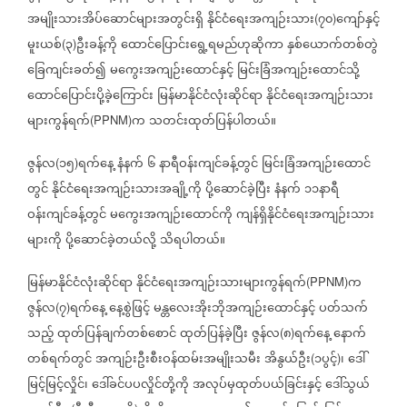
အမျိုးသားအိပ်ဆောင်များအတွင်းရှိ
နိုင်ငံရေးအကျဉ်းသား
၇၀
ကျော်နှင့်
(
)
မူးယစ်
၃
ဦးခန့်ကို
ထောင်ပြောင်းရွေ့ရမည်ဟုဆိုကာ
နှစ်ယောက်တစ်တွဲ
(
)
ခြေကျင်းခတ်၍
မကွေးအကျဉ်းထောင်နှင့်
မြင်းခြံအကျဉ်းထောင်သို့
ထောင်ပြောင်းပို့ခဲ့ကြောင်း
မြန်မာနိုင်ငံလုံးဆိုင်ရာ
နိုင်ငံရေးအကျဉ်းသား
များကွန်ရက်
က
သတင်းထုတ်ပြန်ပါတယ်။
(PPNM)
ဇွန်လ
၁၅
ရက်နေ့
နံနက်
၆
နာရီဝန်းကျင်ခန့်တွင်
မြင်းခြံအကျဉ်းထောင်
(
)
တွင်
နိုင်ငံရေးအကျဉ်းသားအချို့ကို
ပို့ဆောင်ခဲ့ပြီး
နံနက်
၁၁နာရီ
ဝန်းကျင်ခန့်တွင်
မကွေးအကျဉ်းထောင်ကို
ကျန်ရှိနိုင်ငံရေးအကျဉ်းသား
များကို
ပို့ဆောင်ခဲ့တယ်လို့
သိရပါတယ်။
မြန်မာနိုင်ငံလုံးဆိုင်ရာ
နိုင်ငံရေးအကျဉ်းသားများကွန်ရက်
က
(PPNM)
ဇွန်လ
၇
ရက်နေ့
နေ့စွဲဖြင့်
မန္တလေးအိုးဘိုအကျဉ်းထောင်နှင့်
ပတ်သက်
(
)
သည့်
ထုတ်ပြန်ချက်တစ်စောင်
ထုတ်ပြန်ခဲ့ပြီး
ဇွန်လ
၈
ရက်နေ့
နောက်
(
)
တစ်ရက်တွင်
အကျဉ်းဦးစီးဝန်ထမ်းအမျိုးသမီး
အိနွယ်ဦး
၁ပွင့်
၊
ဒေါ်
(
)
မြင့်မြင့်လှိုင်၊
ဒေါ်ခင်ပပလှိုင်တို့ကို
အလုပ်မှထုတ်ပယ်ခြင်းနှင့်
ဒေါ်သွယ်