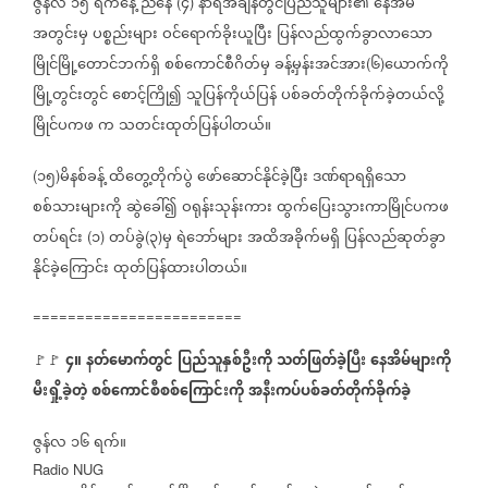
ဇွန်လ
၁၅
ရက်နေ့
ညနေ
၄
နာရီအချိန်တွင်ပြည်သူများ၏
နေအိမ်
(
)
အတွင်းမှ
ပစ္စည်းများ
ဝင်ရောက်ခိုးယူပြီး
ပြန်လည်ထွက်ခွာလာသော
မြိုင်မြို့တောင်ဘက်ရှိ
စစ်ကောင်စီဂိတ်မှ
ခန့်မှန်းအင်အား
၆
ယောက်ကို
(
)
မြို့တွင်းတွင်
စောင့်ကြို၍
သူပြန်ကိုယ်ပြန်
ပစ်ခတ်တိုက်ခိုက်ခဲ့တယ်လို့
မြိုင်ပကဖ
က
သတင်းထုတ်ပြန်ပါတယ်။
၁၅
မိနစ်ခန့်
ထိတွေ့တိုက်ပွဲ
ဖော်ဆောင်နိုင်ခဲ့ပြီး
ဒဏ်ရာရရှိသော
(
)
စစ်သားများကို
ဆွဲခေါ်၍
ဝရုန်းသုန်းကား
ထွက်ပြေးသွားကာမြိုင်ပကဖ
တပ်ရင်း
၁
တပ်ခွဲ
၃
မှ
ရဲဘော်များ
အထိအခိုက်မရှိ
ပြန်လည်ဆုတ်ခွာ
(
)
(
)
နိုင်ခဲ့ကြောင်း
ထုတ်ပြန်ထားပါတယ်။
========================
၄။
နတ်မောက်တွင်
ပြည်သူနှစ်ဦးကို
သတ်ဖြတ်ခဲ့ပြီး
နေအိမ်များကို
🚩🚩
မီးရှို့ခဲ့တဲ့
စစ်ကောင်စီစစ်ကြောင်းကို
အနီးကပ်ပစ်ခတ်တိုက်ခိုက်ခဲ့
ဇွန်လ
၁၆
ရက်။
Radio NUG