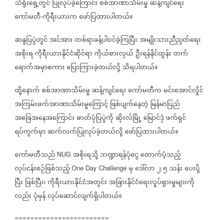
သံရုံးရှေ့တွင်
ပြုလုပ်ခဲ့ကြောင်း
စစ်အာဏာသိမ်းမှု
ဆန့်ကျင်ရေး
ကော်မတီ
ကိုရီးယားက
ဖော်ပြထားပါတယ်။
-
ဆန္ဒပြပွဲတွင်
အင်အား
တစ်ရာခန့်ပါဝင်ခဲ့ကြပြီး
အမျိုးသားညီညွတ်ရေး
အစိုးရ
ကိုရီးယားနိုင်ငံဆိုင်ရာ
ကိုယ်စားလှယ်
ဦးရန်နိုင်ထွန်း
တက်
ရောက်အမှာစကား
ပြောကြားခဲ့တယ်လို့
သိရပါတယ်။
ထို့နောက်
စစ်အာဏာသိမ်းမှု
ဆန့်ကျင်ရေး
ကော်မတီက
မင်းအောင်လှိုင်
အကြမ်းဖက်အာဏာသိမ်းမှုကြောင့်
ဖြစ်ပျက်နေတဲ့
မြန်မာပြည်
အခြေအနေအကြောင်း
ဓာတ်ပုံပြပွဲကို
ဆိုးလ်မြို့
မြောင်ဒုံ
ဖက်ရှင်
ရပ်ကွက်မှာ
ဆက်လက်ပြုလုပ်ခဲ့တယ်လို့
ဖော်ပြထားပါတယ်။
ကော်မတီသည်
အစိုးရသို့
ဘဏ္ဍာရန်ပုံငွေ
ထောက်ပံ့သည့်
NUG
လုပ်ငန်းစဉ်ဖြစ်သည့်
မှ
ဒေါ်လာ
၂
၅
သန်း
ပေးပို့
One Day Challenge
.
ပြီး
ဖြစ်ပြီး၊
ကိုရီးယားနိုင်ငံအတွင်း
အခြားနိုင်ငံရေးလှုပ်ရှားမှုများကို
လည်း
ပုံမှန်
လုပ်ဆောင်လျက်ရှိပါတယ်။
========================