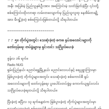
အနီး
အပြစ်မဲ့
ပြည်သူနှစ်ဦးအား
အကြောင်းမဲ့
သတ်ဖြတ်ခဲ့ပြီး
၎င်းတို့
စစ်ကြောင်းထိုးလာရာ
လမ်းတလျောက်မှ
ပြည်သူလူထု
နေအိမ်တချို့
အား
မီးရှို့ခဲ့တဲ့
စစ်ကြောင်းဖြစ်တယ်လို့
သိရပါတယ်။
========================
၅။
တိုက်ပွဲအတွင်း
သေဆုံးခဲ့တဲ့
စကစ
ရုပ်အလောင်းများကို
🚩🚩
တော်လှန်ရေး
တပ်ဖွဲ့များမှ
ရှင်းလင်း
သဂြိုလ်ပေးခဲ့
ဇွန်လ
၁၆
ရက်။
Radio NUG
ရှမ်းပြည်နယ်၊
ညောင်ရွှေမြို့နယ်၊
ညောင်လေးပင်နှင့်
ရေပူရွာကြားမှာ
ဖြစ်ပွားခဲ့တဲ့
တိုက်ပွဲများအတွင်း
သေဆုံးခဲ့တဲ့
စစ်ကောင်စီ
ရုပ်
အလောင်းများကို
တော်လှန်ရေး
ပူးပေါင်းတပ်ဖွဲ့မှ
ကောက်ယူရှင်းလင်း
သဂြိုလ်ပေးခဲ့ရတယ်လို့
သိရပါတယ်။
ပြီးခဲ့တဲ့
ဧပြီလ
၁၃
ရက်နေ့ထဲက
ဖြစ်ပွားခဲ့တဲ့
တိုက်ပွဲများအတွင်းမှာ