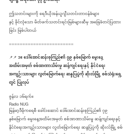
များ၌
အရပ်သား
၇၇
ဦးသေဆုံး
ဤသတင်းများကို
ရေဒီယိုအန်ယူဂျီသတင်းတာဝန်ခံများ
နှင့်
ခိုင်လုံသော
မိတ်ဖက်သတင်းရင်းမြစ်များဆီမှ
အခြေခံတင်ပြထား
ခြင်း
ဖြစ်ပါတယ်
========================
၁။
ဒေါ်အောင်ဆန်းစုကြည်၏
၇၉
နှစ်မြောက်
မွေးနေ့
📌📌
အထိမ်းအမှတ်
စစ်အာဏာသိမ်းမှု
ဆန့်ကျင်ရေးနှင့်
နိုင်ငံရေး
အကျဉ်းသားများ
လွတ်မြောက်ရေး
ဆန္ဒပြပွဲကို
ဆိုးလ်မြို့
စစ်သံရုံးရှေ့
တွင်
ပြုလုပ်
ဇွန်လ
၁၆ရက်။
Radio NUG
မြန်မာ့ဒီမိုကရေစီ
ခေါင်းဆောင်
ဒေါ်အောင်ဆန်းစုကြည်၏
၇၉
နှစ်မြောက်
မွေးနေ့အထိမ်းအမှတ်
စစ်အာဏာသိမ်းမှု
ဆန့်ကျင်ရေးနှင့်
နိုင်ငံရေးအကျဉ်းသားများ
လွတ်မြောက်ရေး
ဆန္ဒပြပွဲကို
ဆိုးလ်မြို့
စစ်