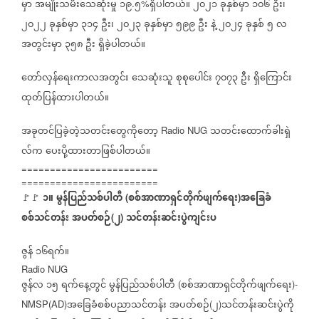
မှာ
အမျိုးသမီးသေဆုံးမှု
၁၉
၅
ရှိပါတယ်။
၂၀၂၁
ခုနှစ်မှာ
၁၀၆
ဦး၊
.
%
၂၀၂၂
ခုနှစ်မှာ
၃၁၄
ဦး၊
၂၀၂၃
ခုနှစ်မှာ
၅၉၉
ဦး
နဲ့
၂၀၂၄
ခုနှစ်
၅
လ
အတွင်းမှာ
၃၅၈
ဦး
ရှိခဲ့ပါတယ်။
တော်လှန်ရေးကာလအတွင်း
သေဆုံးသူ
စုစုပေါင်း
၇၀၇၃
ဦး
ရှိကြောင်း
ထုတ်ပြန်ထားပါတယ်။
အခုတင်ပြခဲ့တဲ့သတင်းတွေကိုတော့
သတင်းထောက်ခါးရှဲ
Radio NUG
လ်က
ပေးပို့ထားတာဖြစ်ပါတယ်။
========================
========================
၁။
မွန်ပြည်သစ်ပါတီ
စစ်အာဏာရှင်တိုက်ဖျက်ရေး
အခြေခံ
🚩🚩
(
)
စစ်သင်တန်း
အပတ်စဉ်
၂
သင်တန်းဆင်းပွဲကျင်းပ
(
)
ဇွန်
၁၆ရက်။
Radio NUG
ဇွန်လ
၁၅
ရက်နေ့တွင်
မွန်ပြည်သစ်ပါတီ
စစ်အာဏာရှင်တိုက်ဖျက်ရေး
(
)-
အခြေခံစစ်ပညာသင်တန်း
အပတ်စဉ်
၂
သင်တန်းဆင်းပွဲကို
NMSP(AD)
(
)