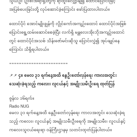
သွယ်ဦး
ဦးစီးအရာရှိ
တို့ကို
ရာထူးလျှော့ချ၍
ထောင်ပြောင်းဖြင့်
(
)
အပြစ်ပေးခြင်းတို့
လုပ်ဆောင်ခဲ့ကြောင်း
ဖော်ပြထားပါတယ်။
ထောင်ပိုင်
အောင်မျိုးချွန်ကို
လွိုင်ကော်အကျဉ်းထောင်
ထောင်ပိုင်အဖြစ်
ပြောင်းရွေ့ထမ်းဆောင်စေခဲ့ပြီး
လက်ရှိ
မန္တလေးအိုးဘိုအကျဥ်းထောင်
တွင်
ထောင်ပိုင်အသစ်
သိန်းဇော်မင်းဆိုသူ
ပြောင်းလွှဲ၍
အုပ်ချုပ်နေ
ကြောင်း
သိရှိရပါတယ်။
========================
၄။
မေလ
၃၁
ရက်နေ့အထိ
နွေဦးတော်လှန်ရေး
ကာလအတွင်း
📌📌
သေဆုံးခဲ့ရသည့်
ကလေး၊
လူငယ်နှင့်
အမျိုးသမီးဦးရေ
ထုတ်ပြန်
ဇွန်လ
၁၆ရက်။
Radio NUG
မေလ
၃၁
ရက်နေ့အထိ
နွေဦးတော်လှန်ရေး
ကာလအတွင်း
သေဆုံးခဲ့ရ
သည့်
ကလေး၊
လူငယ်နှင့်
အမျိုးသမီးဦးရေကို
အမျိုးသမီး၊
လူငယ်နှင့်
ကလေးသူငယ်ရေးရာ
ဝန်ကြီးဌာနမှ
သတင်းထုတ်ပြန်ပါတယ်။