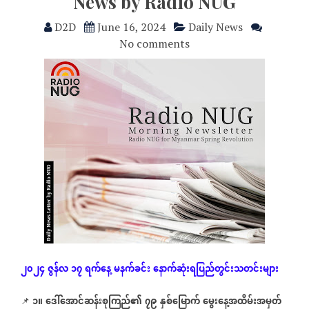
News by Radio NUG
D2D
June 16, 2024
Daily News
No comments
၂၀၂၄
ဇွန်လ
၁၇
ရက်နေ့
မနက်ခင်း
နောက်ဆုံး
ရပြည်တွင်းသတင်းများ
၁။
ဒေါ်အောင်ဆန်းစုကြည်၏
၇၉
နှစ်မြောက်
မွေးနေ့အထိမ်းအမှတ်
📌