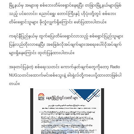
မြို့နယ်မှ
အများစု
စစ်ဘေးတိမ်းရှောင်နေရပြီး
တခြားမြို့နယ်များဖြစ်
သည့်
ပင်လောင်း၊
ညောင်ရွှေ၊
တောင်ကြီးနှင့်
ဟိုပုံးတို့တွင်
စစ်ဘေး
တိမ်းရှောင်သူများ
ခိုလှုံလျှက်ရှိကြောင်း
ဖော်ပြထားပါတယ်။
ကရင်နီပြည်နယ်မှ
ထွက်ပြေးတိမ်းရှောင်လာသည့်
စစ်ရှောင်ပြည်သူများ
ပြန်လည်တိုးလာနေပြီး
အခြေခံလိုအပ်ချက်များအရေးပေါ်လိုအပ်ချက်
များရှိနေကြောင်း
ထုတ်ပြန်ထားပါတယ်။
အခုတင်ပြခဲ့တဲ့
စစ်ရေးသတင်း
ကောက်နုတ်ချက်တွေကိုတော့
Radio
သတင်းထောက်မင်းစစ်သွေးနဲ့
ခါးရှဲလ်တို့ကပေးပို့ထားတာဖြစ်ပါ
NUG
တယ်။