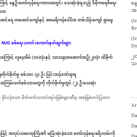
ာင့်
နွေဦးတော်လှန်ရေးကာလအတွင်း
သေဆုံးခဲ့ရသည့်
ဒီမိုကရေစီရေး
နေ
အခ
ှိလာ
စောင်ရေ
တထောင်ကျော်နှင့်
အမေရိကန်ဒေါ်လာ
တစ်သိန်းကျော်
ရှာဖွေ
(I
Re
(I
စစ်ရေးသတင်းကောက်နုတ်ချက်များ
o NUG
Do
၂၀
ကြောင့်
လူနေအိမ်
၁၀
လုံးနှင့်
သာသနာ့အဆောက်အဦ
၂
လုံး
ထိခိုက်
(
)
(
)
သတ
ဲတိုက်ခိုက်မှု
စစ်သား
၃
ဦး
ပြင်းထန်ဒဏ်ရာရ
(
)
အကြမ်းဖက်စစ်သားတွေကို
တိုက်ခိုက်မှုတွင်
၂
ဦးသေဆုံး
(
)
်
ခိုင်လုံသော
မိတ်ဖက်သတင်းရင်းမြစ်များဆီမှ
အခြေခံတင်ပြထား
Ar
Da
Da
ြင့်
အလုပ်သမားထုကြီး၏
မပြီးဆုံးခဲ့သော
တော်လှန်ရေးခရီးလမ်းကို
Da