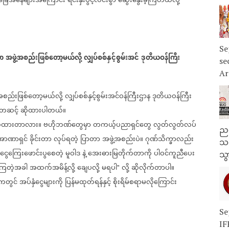
ြေအနေများအကြောင်း
ရင်းနှီးပွင့်လင်းစွာ
ဆွေးနွေးခဲ့ကြတယ်လို့
Se
ာ
အဖွဲ့အစည်းဖြစ်တော့မယ်လို့
လျှပ်စစ်နှင့်စွမ်းအင်
ဒုတိယဝန်ကြီး
se
Ar
အစည်းဖြစ်တော့မယ်လို့
လျှပ်စစ်နှင့်စွမ်းအင်ဝန်ကြီးဌာန
ဒုတိယဝန်ကြီး
ကတဆင့်
ဆိုထားပါတယ်။
်ထားတာလား။
ဗဟိုဘဏ်တွေမှာ
တကယ့်ပညာရှင်တွေ
လွတ်လွတ်လပ်
ညန
အာဏာရှင်
ခိုင်းတာ
လုပ်ရတဲ့
ပြာတာ
အဖွဲ့အစည်းပဲ။
ဂုဏ်သိက္ခာလည်း
သတ
ငွေကြေးဖောင်းပွစေတဲ့
မူဝါဒ
နဲ့
အေးဓားမြတိုက်တာကို
ပါဝင်ကူညီပေး
သွ
းကြတဲ့အခါ
အထက်အမိန့်လို့
ချေပလို့
မရပါ
လို့
ဆိုလိုက်တာပါ။
"
ိကတွင်
အပ်နှံငွေများကို
ပြန်မထုတ်ရန်နှင့်
စိုးရိမ်စရာမလိုကြောင်း
Se
IF