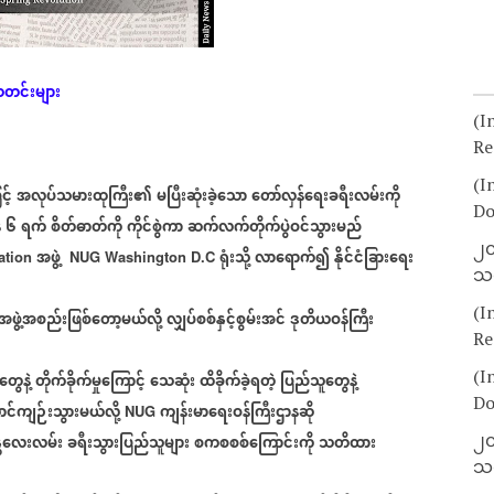
သတင်းများ
(I
Re
(I
့်
အလုပ်သမားထုကြီး၏
မပြီးဆုံးခဲ့သော
တော်လှန်ရေးခရီးလမ်းကို
Do
်
၆
ရက်
စိတ်ဓာတ်ကို
ကိုင်စွဲကာ
ဆက်လက်တိုက်ပွဲဝင်သွားမည်
၂၀
အဖွဲ့
ရုံးသို့
လာရောက်၍
နိုင်ငံခြားရေး
ation
NUG Washington D.C
သတ
(I
အဖွဲ့အစည်းဖြစ်တော့မယ်လို့
လျှပ်စစ်နှင့်စွမ်းအင်
ဒုတိယဝန်ကြီး
Re
(I
ွေနဲ့
တိုက်ခိုက်မှုကြောင့်
သေဆုံး
ထိခိုက်ခဲ့ရတဲ့
ပြည်သူတွေနဲ့
Do
င်ကျဉ်းသွားမယ်လို့
ကျန်းမာရေးဝန်ကြီးဌာနဆို
NUG
၂၀
္တလေးလမ်း
ခရီးသွားပြည်သူများ
စကစစစ်ကြောင်းကို
သတိထား
သတ