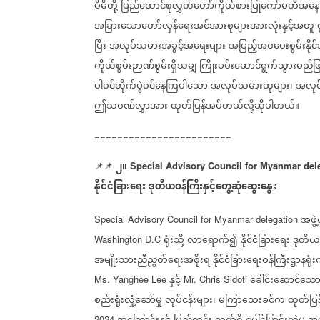
မိမိတို့
ပြည်ထောင်စုလွှတ်တော်ကိုယ်စားပြုကော်မတီအနေဖြ
အခြားသောတော်လှန်ရေးအင်အားစုများအားလုံးနှင့်အတူ
ဇ
ပြီး
အလုပ်သမားအခွင့်အရေးများ
အပြည့်အဝပေးစွမ်းနိုင
ကိုယ်စွမ်းဉာဏ်စွမ်းရှိသမျှ
ကြိုးပမ်းဆောင်ရွက်သွားမည်ဖြ
ပါဝင်တိုက်ပွဲဝင်နေကြပါသော
အလုပ်သမားထုများ၊
အလုပ
ဤသဝဏ်လွှာအား
ထုတ်ပြန်အပ်တယ်လို့ဆိုပါတယ်။
========================
၂။
📌📌
Special Advisory Council for Myanmar del
နိုင်ငံခြားရေး
ဒုတိယဝန်ကြီးနှင့်တွေ့ဆုံဆွေးနွေး
အဖွဲ
Special Advisory Council for Myanmar delegation
ရုံးသို့
လာရောက်၍
နိုင်ငံခြားရေး
ဒုတိယ
Washington D.C
အမျိုးသားညီညွတ်ရေးအစိုးရ
နိုင်ငံခြားရေးဝန်ကြီးဌာနရု
နှင့်
ခေါင်းဆောင်သေ
Ms. Yanghee Lee
Mr. Chris Sidoti
စည်းရုံးလှုံ့ဆော်မှု
လုပ်ငန်းများ၊
မကြာသေးခင်က
ထုတ်ပြန
2024