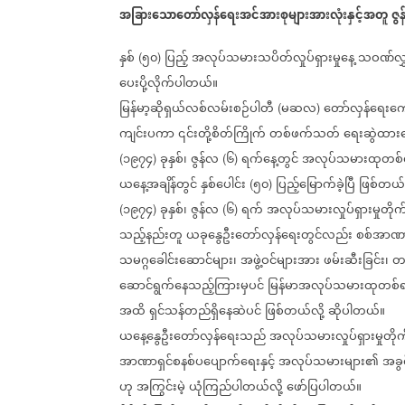
အခြားသောတော်လှန်ရေးအင်အားစုများအားလုံးနှင့်အတူ
ဇွန
နှစ်
၅၀
ပြည့်
အလုပ်သမားသပိတ်လှုပ်ရှားမှုနေ့
သဝဏ်လွှ
(
)
ပေးပို့လိုက်ပါတယ်။
မြန်မာ့ဆိုရှယ်လစ်လမ်းစဉ်ပါတီ
မဆလ
တော်လှန်ရေးက
(
)
ကျင်းပကာ
၎င်းတို့စိတ်ကြိုက်
တစ်ဖက်သတ်
ရေးဆွဲထာ
၁၉၇၄
ခုနှစ်၊
ဇွန်လ
၆
ရက်နေ့တွင်
အလုပ်သမားထုတစ်ရ
(
)
(
)
ယနေ့အချိန်တွင်
နှစ်ပေါင်း
၅၀
ပြည့်မြောက်ခဲ့ပြီ
ဖြစ်တယ်လ
(
)
၁၉၇၄
ခုနှစ်၊
ဇွန်လ
၆
ရက်
အလုပ်သမားလှုပ်ရှားမှုတိုက
(
)
(
)
သည့်နည်းတူ
ယခုနွေဦးတော်လှန်ရေးတွင်လည်း
စစ်အာဏာ
သမဂ္ဂခေါင်းဆောင်များ၊
အဖွဲ့ဝင်များအား
ဖမ်းဆီးခြင်း၊
တရ
ဆောင်ရွက်နေသည့်ကြားမှပင်
မြန်မာအလုပ်သမားထုတစ်ရ
အထိ
ရှင်သန်တည်ရှိနေဆဲပင်
ဖြစ်တယ်လို့
ဆိုပါတယ်။
ယနေ့နွေဦးတော်လှန်ရေးသည်
အလုပ်သမားလှုပ်ရှားမှုတိုက်
အာဏာရှင်စနစ်ပပျောက်ရေးနှင့်
အလုပ်သမားများ၏
အခွ
ဟု
အကြွင်းမဲ့
ယုံကြည်ပါတယ်လို့
ဖော်ပြပါတယ်။