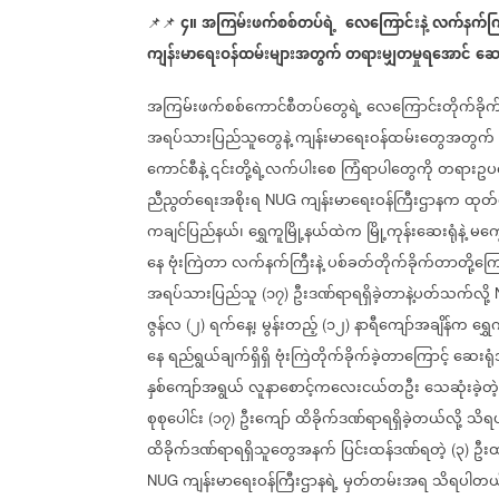
၄။
အကြမ်းဖက်စစ်တပ်ရဲ့
လေကြောင်းနဲ့
လက်နက်ကြီ
📌📌
ကျန်းမာရေးဝန်ထမ်းများအတွက်
တရားမျှတမှုရအောင်
ဆော
အကြမ်းဖက်စစ်ကောင်စီတပ်တွေရဲ့
လေကြောင်းတိုက်ခိုက်မှ
အရပ်သားပြည်သူတွေနဲ့
ကျန်းမာရေးဝန်ထမ်းတွေအတွက်
ကောင်စီနဲ့
၎င်းတို့ရဲ့လက်ပါးစေ
ကြံရာပါတွေကို
တရားဥ
ညီညွတ်ရေးအစိုးရ
ကျန်းမာရေးဝန်ကြီးဌာနက
ထုတ်
NUG
ကချင်ပြည်နယ်၊
ရွှေကူမြို့နယ်ထဲက
မြို့ကုန်းဆေးရုံနဲ့
မကွေ
နေ
ဗုံးကြဲတာ
လက်နက်ကြီးနဲ့
ပစ်ခတ်တိုက်ခိုက်တာတို့ကြေ
အရပ်သားပြည်သူ
၁၇
ဦးဒဏ်ရာရရှိခဲ့တာနဲ့ပတ်သက်လို့
(
)
ဇွန်လ
၂
ရက်နေ့၊
မွန်းတည့်
၁၂
နာရီကျော်အချိန်က
ရွှေ
(
)
(
)
နေ
ရည်ရွယ်ချက်ရှိရှိ
ဗုံးကြဲတိုက်ခိုက်ခဲ့တာကြောင့်
ဆေးရု
နှစ်ကျော်အရွယ်
လူနာစောင့်ကလေးငယ်တဦး
သေဆုံးခဲ့တဲ
စုစုပေါင်း
၁၇
ဦးကျော်
ထိခိုက်ဒဏ်ရာရရှိခဲ့တယ်လို့
သိရ
(
)
ထိခိုက်ဒဏ်ရာရရှိသူတွေအနက်
ပြင်းထန်ဒဏ်ရတဲ့
၃
ဦးထ
(
)
ကျန်းမာရေးဝန်ကြီးဌာနရဲ့
မှတ်တမ်းအရ
သိရပါတယ
NUG