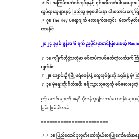
၆။
အကြမ်းဖက်စစ်အုပ်စုနှင့်
၎င်း၏လက်ပါးစေများကြေ
📌
လှုပ်ရှားသူများနှင့်
ပြည်သူ
စုစုပေါင်းမှာ
ငါးထောင်းကျော်ရ
၇။
ပရော့ဂျက်
လေးရက်အတွင်း
မဲလက်မှတ်
📌
The Key
ထားနိုင်
၂၀၂၄
ခုနှစ်
ဇွန်လ
၆
ရက်
ညပိုင်းမှာတင်ပြပေးမယ့်
Radi
၁။
ကျိုက်ထိုနဲ့သထုံမှာ
စစ်တပ်ကပစ်ခတ်တဲ့လက်နက်ကြီး
🚩
ပျက်စီး
၂။
ချောင်းဦးမြို့မရဲစခန်းနဲ့
ထွေအုပ်ရုံးကို
ဒရုန်းနဲ့
ဗုံးကြ
🚩
၃။
မုံရွေးတိုးဂိတ်အနီး
ခရီးသွားသူတွေကို
စစ်ဆေးနေတဲ့
🚩
ဤသတင်းများကို
ရေဒီယိုအန်ယူဂျီသတင်းတာဝန်ခံများနှင့
ခြင်း
ဖြစ်ပါတယ်
========================
၁။
ပြည်ထောင်စုလွှတ်တော်ကိုယ်စားပြုကော်မတီအနေဖ
📌📌