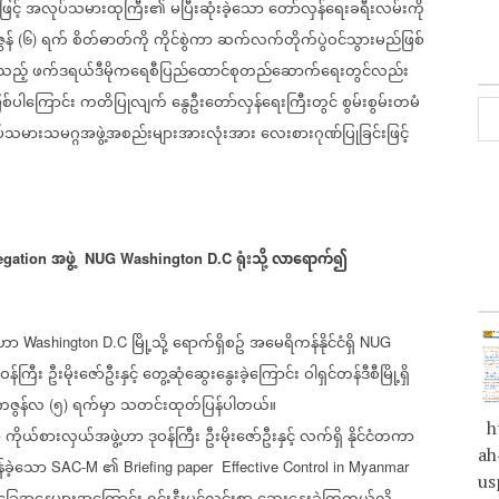
င့်
အလုပ်သမားထုကြီး၏
မပြီးဆုံးခဲ့သော
တော်လှန်ရေးခရီးလမ်းကို
ွန်
၆
ရက်
စိတ်ဓာတ်ကို
ကိုင်စွဲကာ
ဆက်လက်တိုက်ပွဲဝင်သွားမည်ဖြစ်
(
)
်သည့်
ဖက်ဒရယ်ဒီမိုကရေစီပြည်ထောင်စုတည်ဆောက်ရေးတွင်လည်း
စ်ပါကြောင်း
ကတိပြုလျက်
နွေဦးတော်လှန်ရေးကြီးတွင်
စွမ်းစွမ်းတမံ
်သမားသမဂ္ဂအဖွဲ့အစည်းများအားလုံးအား
လေးစားဂုဏ်ပြုခြင်းဖြင့်
အဖွဲ့
ရုံးသို့
လာရောက်၍
egation
NUG Washington D.C
့ဟာ
မြို့သို့
ရောက်ရှိစဥ်
အမေရိကန်နိုင်ငံရှိ
Washington D.C
NUG
ဝန်ကြီး
ဦးမိုးဇော်ဦးနှင့်
တွေ့ဆုံဆွေးနွေးခဲ့ကြောင်း
ဝါရှင်တန်ဒီစီမြို့ရှိ
ံးကဇွန်လ
၅
ရက်မှာ
သတင်းထုတ်ပြန်ပါတယ်။
(
)
ht
ာ
ကိုယ်စားလှယ်အဖွဲ့ဟာ
ဒုဝန်ကြီး
ဦးမိုးဇော်ဦးနှင့်
လက်ရှိ
နိုင်ငံတကာ
ah
်ခဲ့သော
၏
SAC-M
Briefing paper
Effective Control in Myanmar
us