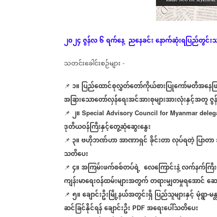
၂၀၂၄
ဇွန်လ
၆
ရက်နေ့
ညနေခင်း
နောက်ဆုံး
ရပြည်တွင်း
သတင်းခေါင်းစဉ်များ
-
၁။
ပြည်ထောင်စုလွှတ်တော်ကိုယ်စားပြုကော်မတီအနေဖြင
📌
အခြားသောတော်လှန်ရေးအင်အားစုများအားလုံးနှင့်အတူ
ဇွန
၂။
📌
Special Advisory Council for Myanmar deleg
ဒုတိယဝန်ကြီးနှင့်တွေ့ဆုံဆွေးနွေး
၃။
ဗဟိုဘဏ်ဟာ
အာဏာရှင်
ခိုင်းတာ
လုပ်ရတဲ့
ပြာတာ
📌
သတိပေး
၄။
အကြမ်းဖက်စစ်တပ်ရဲ့
လေကြောင်းနဲ့
လက်နက်ကြီးတ
📌
ကျန်းမာရေးဝန်ထမ်းများအတွက်
တရားမျှတမှုရအောင်
ဆော
၅။
ချောင်းဦးမြို့နယ််အတွင်းရှိ
ပြည်သူများနှင့်
မုံရွာ
မန
📌
-
ဆင်ခြင်နိုင်ရန်
ချောင်းဦး
အရေးပေါ်သတိပေး
PDF