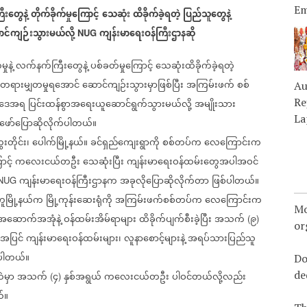
Em
းတွေနဲ့
တိုက်ခိုက်မှုကြောင့်
သေဆုံး
ထိခိုက်ခဲ့ရတဲ့
ပြည်သူတွေနဲ့
င်ကျဉ်းသွားမယ်လို့
ကျန်းမာရေးဝန်ကြီးဌာနဆို
NUG
ုနဲ့
လက်နက်ကြီးတွေနဲ့
ပစ်ခတ်မှုကြောင့်
သေဆုံးထိခိုက်ခဲ့ရတဲ့
တရားမျှတမှုရအောင်
ဆောင်ကျဉ်းသွားမှာဖြစ်ပြီး
အကြမ်းဖက်
စစ်
Au
Re
ပဒေအရ
ပြင်းထန်စွာအရေးယူဆောင်ရွက်သွားမယ်လို့
အမျိုးသား
La
ဖော်ပြောဆိုလိုက်ပါတယ်။
းတိုင်း၊
ပေါက်မြို့နယ်။
ခင်ရှည်ကျေးရွာကို
စစ်တပ်က
လေကြောင်းက
ာင့်
ကလေးငယ်တဦး
သေဆုံးပြီး
ကျန်းမာရေးဝန်ထမ်းတွေအပါအဝင်
ကျန်းမာရေးဝန်ကြီးဌာနက
အခုလိုပြောဆိုလိုက်တာ
ဖြစ်ပါတယ်။
NUG
ကူမြို့နယ်က
မြို့ကုန်းဆေးရုံကို
အကြမ်းဖက်စစ်တပ်က
လေကြောင်းက
Mo
ံအဆောက်အအုံနဲ့
ဝန်ထမ်းအိမ်ရာများ
ထိခိုက်ပျက်စီးခဲ့ပြီး
အသက်
၉
(
)
or
့အပြင်
ကျန်းမာရေးဝန်ထမ်းများ၊
လူနာစောင့်များနဲ့
အရပ်သားပြည်သူ
ပါတယ်။
Do
de
ဲမှာ
အသက်
၄
နှစ်အရွယ်
ကလေးငယ်တဦး
ပါဝင်တယ်လို့လည်း
(
)
်။