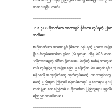
အကြောင်းနှင့်
ပြည်တွင်း
လက်ရှိ
ပေါ်ပြောင်းလဲမှု
အခ
သတင်းရရှိပါတယ်။
========================
၃။
ဗဟိုဘဏ်ဟာ
အာဏာရှင်
ခိုင်းတာ
လုပ်ရတဲ့
ပြာတ
📌📌
သတိပေး
ဗဟိုဘဏ်ဟာ
အာဏာရှင်
ခိုင်းတာ
လုပ်ရတဲ့
ပြာတာ
အဖွဲ့
ဦးမော်ထွန်းအောင်က
ဇွန်လ
၆
ရက်မှာ
ဆိုရှယ်မီဒီယာ
(
)
လိုလာသမျှကို
ဝါဇီက
ရိုက်ပေးမယ်ဆိုတဲ့
စနစ်နဲ့
ကာကွယ
"
လပ်
လုပ်ခွင့်ရတဲ့
အဖွဲ့အစည်း
ဖြစ်ဖို့လိုတယ်။
မဟုတ်ရင်
မရှိသလို
အကုသိုလ်တွေ
ထုတ်လုပ်နေတဲ့၊
အာဏာရှင်တွေ
နေတဲ့
ပြည်ဖျက်
ကြံရာပါ
ဝန်ထမ်းတစုပဲ
ဖြစ်လာမှာ။
ရှင်
လက်ရှိမှာ
စကစသြဇာခံ
ဗဟိုဘဏ်က
ပြည်သူများ
ပုဂ္ဂလ
ကြေညာထားပါတယ်။
========================