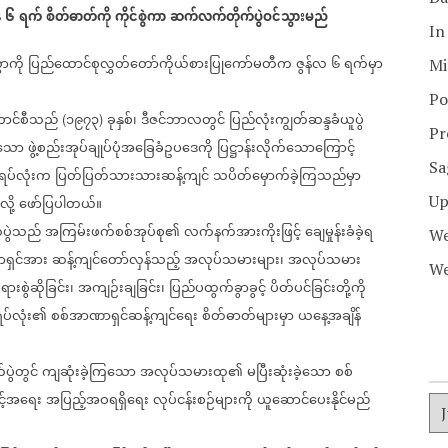
်
၆
ရက်
စိတ်ဓာတ်ကို
ကိုင်စွဲကာ
ဆက်လက်တိုက်ပွဲဝင်သွားမည်
In
ာကို
ပြည်ထောင်စုလွှတ်တော်ကိုယ်စားပြုကော်မတီက
ဇွန်လ
၆
ရက်မှာ
Mi
Po
ောင်စီသည်
၁၉၇၃
ခုနှစ်၊
ဒီဇင်ဘာလတွင်
ပြည်လုံးကျွတ်ဆန္ဒခံယူပွဲ
(
)
Pr
းသော
ဖွဲ့စည်းအုပ်ချုပ်ပုံအခြေခံဥပဒေကို
ပြဋ္ဌာန်းလိုက်သောကြောင့်
Sa
ပ်လုံးက
ပြတ်ပြတ်သားသားဆန့်ကျင်
သပိတ်မှောက်ခဲ့ကြသည်မှာ
Up
ို့
ဖော်ပြပါတယ်။
်ပွဲသည်
အကြမ်းဖက်စစ်အုပ်စု၏
လက်နက်အားကိုးဖြင့်
ချေမှုန်းခံခဲ့ရ
We
ရှင်အား
ဆန့်ကျင်တော်လှန်သည့်
အလုပ်သမားများ၊
အလုပ်သမား
We
ားစွဲဆိုခြင်း၊
အကျဉ်းချခြင်း၊
ပြည်ပထွက်ခွာခွင့်
ပိတ်ပင်ခြင်းတို့ကို
ပ်လုံး၏
စစ်အာဏာရှင်ဆန့်ကျင်ရေး
စိတ်ဓာတ်များမှာ
ယနေ့အချိန်
ပွဲတွင်
ကျဆုံးခဲ့ကြသော
အလုပ်သမားထု၏
မပြီးဆုံးခဲ့သော
စစ်
င့်အရေး
အပြည့်အဝရရှိရေး
လုပ်ငန်းစဉ်များကို
ယူဆောင်ပေးနိုင်မည်