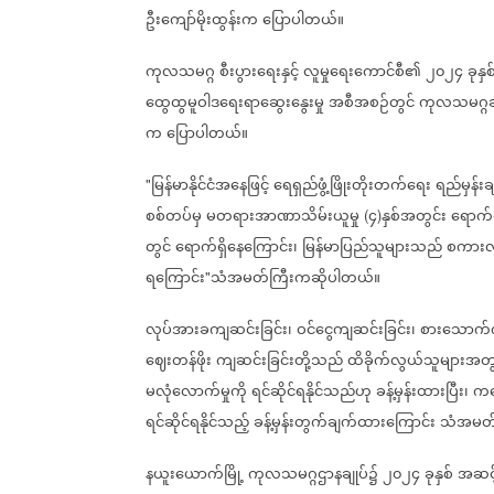
ဦးကျော်မိုးထွန်းက
ပြောပါတယ်။
ကုလသမဂ္ဂ
စီးပွားရေးနှင့်
လူမှုရေးကောင်စီ၏
၂၀၂၄
ခုနှစ
ထွေထွမူဝါဒရေးရာဆွေးနွေးမှု
အစီအစဉ်တွင်
ကုလသမဂ္ဂဆိ
က
ပြောပါတယ်။
မြန်မာနိုင်ငံအနေဖြင့်
ရေရှည်ဖွံ့ဖြိုးတိုးတက်ရေး
ရည်မှန်းခ
"
စစ်တပ်မှ
မတရားအာဏာသိမ်းယူမှု
၄
နှစ်အတွင်း
ရောက်ရ
(
)
တွင်
ရောက်ရှိနေကြောင်း၊
မြန်မာပြည်သူများသည်
စကားလုံ
ရကြောင်း
သံအမတ်ကြီးကဆိုပါတယ်။
"
လုပ်အားခကျဆင်းခြင်း၊
ဝင်ငွေကျဆင်းခြင်း၊
စားသောက်ကု
ဈေးတန်ဖိုး
ကျဆင်းခြင်းတို့သည်
ထိခိုက်လွယ်သူများအတ
မလုံလောက်မှုကို
ရင်ဆိုင်ရနိုင်သည်ဟု
ခန့်မှန်းထားပြီး၊
ကလ
ရင်ဆိုင်ရနိုင်သည့်
ခန့်မှန်းတွက်ချက်ထားကြောင်း
သံအမတ်
နယူးယောက်မြို့
ကုလသမဂ္ဂဌာနချုပ်၌
၂၀၂၄
ခုနှစ်
အဆင့်