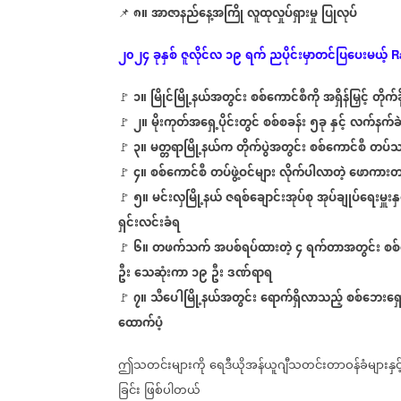
၈။
အာဇာနည်နေ့အကြို
လူထုလှုပ်ရှားမှု
ပြုလုပ်
📌
၂၀၂၄
ခုနှစ်
ဇူလိုင်လ
၁၉
ရက်
ညပိုင်းမှာတင်ပြပေးမယ့်
R
၁။
မြိုင်မြို့နယ်အတွင်း
စစ်ကောင်စီကို
အရှိန်မြှင့်
တိုက်ခ
🚩
၂။
မိုးကုတ်အရှေ့ပိုင်းတွင်
စစ်စခန်း
၅ခု
နှင့်
လက်နက်ခဲယ
🚩
၃။
မတ္တရာမြို့နယ်က
တိုက်ပွဲအတွင်း
စစ်ကောင်စီ
တပ်သ
🚩
၄။
စစ်ကောင်စီ
တပ်ဖွဲ့ဝင်များ
လိုက်ပါလာတဲ့
ဖောကားတစ
🚩
၅။
မင်းလှမြို့နယ်
ဇရစ်ချောင်းအုပ်စု
အုပ်ချုပ်ရေးမှူးနှင
🚩
ရှင်းလင်းခံရ
၆။
တဖက်သက်
အပစ်ရပ်ထားတဲ့
၄
ရက်တာအတွင်း
စစ်
🚩
ဦး
သေဆုံးကာ
၁၉
ဦး
ဒဏ်ရာရ
၇။
သီပေါမြို့နယ်အတွင်း
ရောက်ရှိလာသည့်
စစ်ဘေးရှေ
🚩
ထောက်ပံ့
ဤသတင်းများကို
ရေဒီယိုအန်ယူဂျီသတင်းတာဝန်ခံများနှင့
ခြင်း
ဖြစ်ပါတယ်