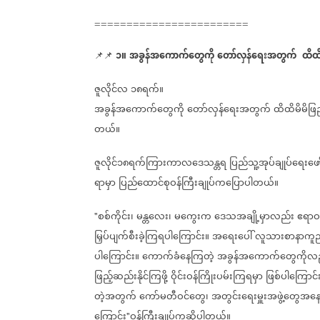
========================
၁။
အခွန်အကောက်တွေကို
တော်လှန်ရေးအတွက်
ထိထိ
📌📌
ဇူလိုင်လ
၁၈ရက်။
အခွန်အကောက်တွေကို
တော်လှန်ရေးအတွက်
ထိထိမိမိဖြည့
တယ်။
ဇူလိုင်၁၈ရက်ကြားကာလဒေသန္တရ
ပြည်သူ့အုပ်ချုပ်ရေးဖေ
ရာမှာ
ပြည်ထောင်စုဝန်ကြီးချုပ်ကပြောပါတယ်။
စစ်ကိုင်း၊
မန္တလေး၊
မကွေးက
ဒေသအချို့မှာလည်း
ဧရာဝ
"
မြှပ်ပျက်စီးခဲ့ကြရပါကြောင်း။
အရေးပေါ်
လူသားစာနာကူညီ
ပါကြောင်း။
ကောက်ခံနေကြတဲ့
အခွန်အကောက်တွေကိုလ
ဖြည့်ဆည်းနိုင်ကြဖို့
ဝိုင်းဝန်ကြိုးပမ်းကြရမှာ
ဖြစ်ပါကြောင်
တဲ့အတွက်
ကော်မတီဝင်တွေ၊
အတွင်းရေးမှူးအဖွဲ့တွေအနေန
ကြောင်း
ဝန်ကြီးချုပ်ကဆိုပါတယ်။
"