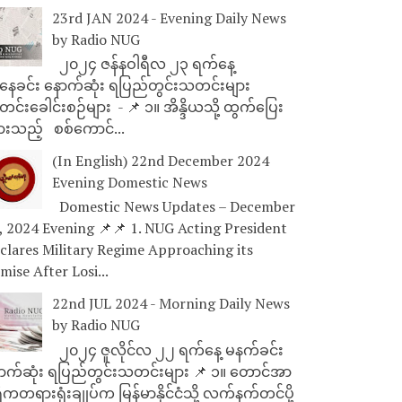
23rd JAN 2024 - Evening Daily News
by Radio NUG
၂၀၂၄ ဇန်နဝါရီလ ၂၃ ရက်နေ့
ေခင်း နောက်ဆုံး ရပြည်တွင်းသတင်းများ
င်းခေါင်းစဉ်များ - 📌 ၁။ အိန္ဒိယသို့ ထွက်ပြေး
ားသည့် စစ်ကောင်...
(In English) 22nd December 2024
Evening Domestic News
Domestic News Updates – December
, 2024 Evening 📌📌 1. NUG Acting President
clares Military Regime Approaching its
mise After Losi...
22nd JUL 2024 - Morning Daily News
by Radio NUG
၂၀၂၄ ဇူလိုင်လ ၂၂ ရက်နေ့ မနက်ခင်း
ာက်ဆုံး ရပြည်တွင်းသတင်းများ 📌 ၁။ တောင်အာ
ိကတရားရုံးချုပ်က မြန်မာနိုင်ငံသို့ လက်နက်တင်ပို့