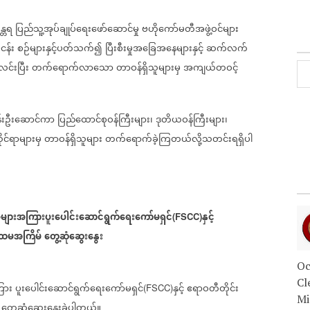
္တရ
ပြည်သူ့အုပ်ချုပ်ရေးဖော်ဆောင်မှု
ဗဟိုကော်မတီအဖွဲ့ဝင်များ
ငန်း
စဉ်များနှင့်ပတ်သက်၍
ပြီးစီးမှုအခြေအနေများနှင့်
ဆက်လက်
လင်းပြီး
တက်ရောက်လာသော
တာဝန်ရှိသူများမှ
အကျယ်တဝင့်
သန်းဦးဆောင်ကာ
ပြည်ထောင်စုဝန်ကြီးများ၊
ဒုတိယဝန်ကြီးများ၊
ုင်ရာများမှ
တာဝန်ရှိသူများ
တက်ရောက်ခဲ့ကြတယ်လို့သတင်းရရှိပါ
များအကြားပူးပေါင်းဆောင်ရွက်ရေးကော်မရှင်
နှင့်
(FSCC)
ထမအကြိမ်
တွေ့ဆုံဆွေးနွေး
Oc
Cl
ြား
ပူးပေါင်းဆောင်ရွက်ရေးကော်မရှင်
နှင့်
ဧရာဝတီတိုင်း
(FSCC)
Mi
တွေ့ဆုံဆွေးနွေးခဲ့ပါတယ်။