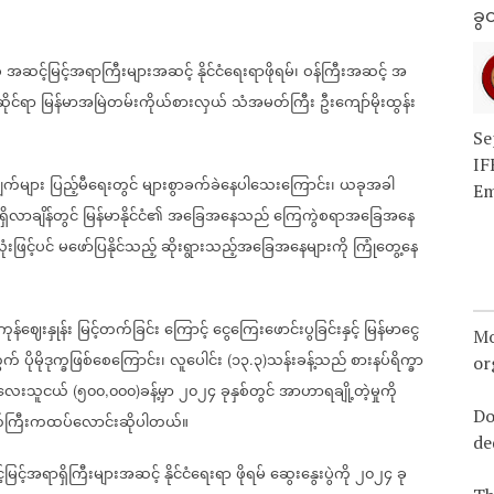
ခွင
်
အဆင့်မြင့်အရာကြီးများအဆင့်
နိုင်ငံရေးရာဖိုရမ်၊
ဝန်ကြီးအဆင့်
အ
ုင်ရာ
မြန်မာအမြဲတမ်းကိုယ်စားလှယ်
သံအမတ်ကြီး
ဦးကျော်မိုးထွန်း
Se
IF
ျက်များ
ပြည့်မီရေးတွင်
များစွာခက်ခဲနေပါသေးကြောင်း၊
ယခုအခါ
Em
ှိလာချိန်တွင်
မြန်မာနိုင်ငံ၏
အခြေအနေသည်
ကြေကွဲစရာအခြေအနေ
းဖြင့်ပင်
မဖော်ပြနိုင်သည့်
ဆိုးရွားသည့်အခြေအနေများကို
ကြုံတွေ့နေ
န်ဈေးနှုန်း
မြင့်တက်ခြင်း
ကြောင့်
ငွေကြေးဖောင်းပွခြင်းနှင့်
မြန်မာငွေ
Mo
ွက်
ပိုမိုဒုက္ခဖြစ်စေကြောင်း၊
လူပေါင်း
၁၃
၃
သန်းခန့်သည်
စားနပ်ရိက္ခာ
(
.
)
or
ေးသူငယ်
၅၀၀
၀၀၀
ခန့်မှာ
၂၀၂၄
ခုနှစ်တွင်
အာဟာရချို့တဲ့မှုကို
(
,
)
Do
ကြီးကထပ်လောင်းဆိုပါတယ်။
de
မြင့်အရာရှိကြီးများအဆင့်
နိုင်ငံရေးရာ
ဖိုရမ်
ဆွေးနွေးပွဲကို
၂၀၂၄
ခု