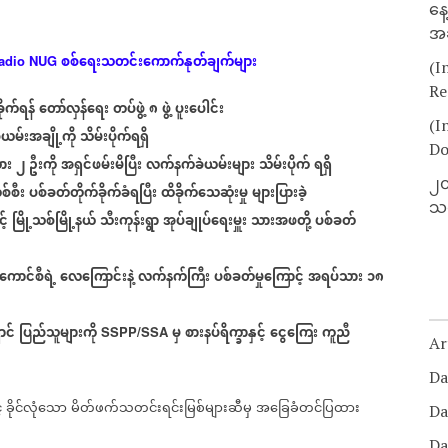
နေ
အခ
စစ်ရေးသတင်းကောက်နုတ်ချက်များ
adio NUG
(I
Re
ိုက်ရန်
တော်လှန်ရေး
တပ်ဖွဲ့
၈
ဖွဲ့
ပူးပေါင်း
(I
မ်းအချို့ကို
သိမ်းပိုက်ရရှိ
Do
ား
၂
ဦးကို
အရှင်ဖမ်းမိပြီး
လက်နက်ခဲယမ်းများ
သိမ်းပိုက်
ရရှိ
၂၀
်စီး
ပစ်ခတ်တိုက်ခိုက်ခံရပြီး
ထိခိုက်သေဆုံးမှု
များပြားခဲ့
သတ
့်
မြို့သစ်မြို့နယ်
သီးကုန်းရွာ
အုပ်ချုပ်ရေးမှူး
သားအဖတို့
ပစ်ခတ်
ကောင်စီရဲ့
လေကြောင်းနဲ့
လက်နက်ကြီး
ပစ်ခတ်မှုကြောင့်
အရပ်သား
၁၈
ာင်
ပြည်သူများကို
မှ
စားနပ်ရိက္ခာနှင့်
ငွေကြေး
ကူညီ
SSPP/SSA
Ar
Da
်
ခိုင်လုံသော
မိတ်ဖက်သတင်းရင်းမြစ်များဆီမှ
အခြေခံတင်ပြထား
Da
Da