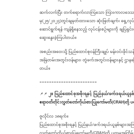
ဆက်လက်ပြီး
တက်ရောက်လာကြသော
ကြားကာလဒေသန
မှ
၂၅
၂၀၂၄
တွင်ချမှတ်ထားသော
ဆုံးဖြတ်ချက်၊
ရှေ့လုပ်
(
/
)
ဆောင်ရွက်ရန်
ကျန်ရှိနေသည့်
လုပ်ငန်းစဉ်များကို
ချပြရှင်း
ဆွေးနွေးခဲ့ကြပါတယ်။
အစည်းအဝေးသို့
ပြည်ထောင်စုဝန်ကြီးချုပ်
မန်းဝင်းခိုင်
အမြဲတမ်းအတွင်းဝန်များ၊
တွဲဖက်အတွင်းဝန်များနှင့်
ဌာနဆိ
တယ်။
========================
၂။
ပြည်ထောင်စုအစိုးရနှင့်
ပြည်နယ်
ဖက်ဒရယ်ယူနစ်
📌📌
/
ဧရာဝတီတိုင်းလွှတ်တော်ကိုယ်စားပြုကော်မတီ
တို့
ပ
(CRAH)
ဇူလိုင်လ
၁၈ရက်။
ပြည်ထောင်စုအစိုးရနှင့်
ပြည်နယ်
ဖက်ဒရယ်ယူနစ်များအက
/
လွှတ်တော်ကိုယ်စားပြုကော်မတီ
တို့
ပထမအကြိမ်
(CRAH)