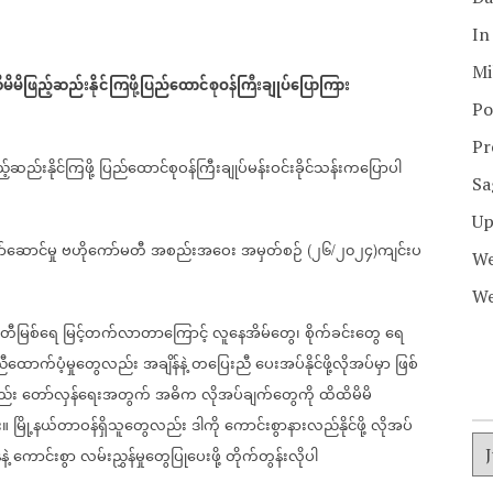
In
Mi
မိမိဖြည့်ဆည်းနိုင်ကြဖို့ပြည်ထောင်စုဝန်ကြီးချုပ်ပြောကြား
Po
Pr
်ဆည်းနိုင်ကြဖို့
ပြည်ထောင်စုဝန်ကြီးချုပ်မန်းဝင်းခိုင်သန်းကပြောပါ
Sa
Up
ာ်ဆောင်မှု
ဗဟိုကော်မတီ
အစည်းအဝေး
အမှတ်စဉ်
၂၆
၂၀၂၄
ကျင်းပ
(
/
)
We
We
တီမြစ်ရေ
မြင့်တက်လာတာကြောင့်
လူနေအိမ်တွေ၊
စိုက်ခင်းတွေ
ရေ
ထောက်ပံ့မှုတွေလည်း
အချိန်နဲ့
တပြေးညီ
ပေးအပ်နိုင်ဖို့လိုအပ်မှာ
ဖြစ်
ည်း
တော်လှန်ရေးအတွက်
အဓိက
လိုအပ်ချက်တွေကို
ထိထိမိမိ
း။
မြို့နယ်တာဝန်ရှိသူတွေလည်း
ဒါကို
ကောင်းစွာနားလည်နိုင်ဖို့
လိုအပ်
ဲ့
ကောင်းစွာ
လမ်းညွှန်မှုတွေပြုပေးဖို့
တိုက်တွန်းလိုပါ