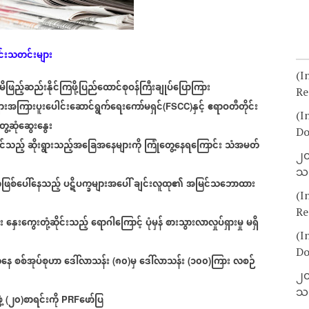
င်းသတင်းများ
(I
မိဖြည့်ဆည်းနိုင်ကြဖို့ပြည်ထောင်စုဝန်ကြီးချုပ်ပြောကြား
Re
ားအကြားပူးပေါင်းဆောင်ရွက်ရေးကော်မရှင်
နှင့်
ဧရာဝတီတိုင်း
(FSCC)
(I
ွေ့ဆုံဆွေးနွေး
Do
ုင်သည့်
ဆိုးရွားသည့်အခြေအနေများကို
ကြုံတွေ့နေရကြောင်း
သံအမတ်
၂၀
သတ
စ်ပေါ်နေသည့်
ပဋိပက္ခများအပေါ်
ချင်းလူထု၏
အမြင်သဘောထား
(I
Re
း
နှေးကွေးတုံ့ဆိုင်းသည့်
ရောဂါကြောင့်
ပုံမှန်
စားသွားလာလှုပ်ရှားမှု
မရှိ
(I
Do
နေ
စစ်အုပ်စုဟာ
ဒေါ်လာသန်း
၈၀
မှ
ဒေါ်လာသန်း
၁၀၀
ကြား
လစဉ်
(
)
(
)
၂၀
သတ
့
၂၀
စာရင်းကို
ဖော်ပြ
(
)
PRF