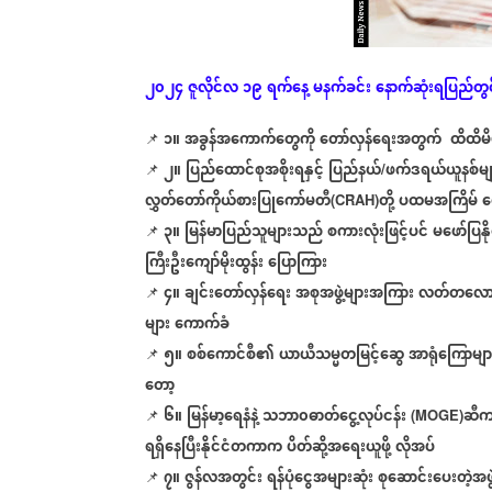
၂၀၂၄
ဇူလိုင်လ
၁၉
ရက်နေ့
မနက်ခင်း
နောက်ဆုံး
ရပြည်တွ
၁။
အခွန်အကောက်တွေကို
တော်လှန်ရေးအတွက်
ထိထိမိ
📌
၂။
ပြည်ထောင်စုအစိုးရနှင့်
ပြည်နယ်
ဖက်ဒရယ်ယူနစ်မျ
📌
/
လွှတ်တော်ကိုယ်စားပြုကော်မတီ
တို့
ပထမအကြိမ်
တ
(CRAH)
၃။
မြန်မာပြည်သူများသည်
စကားလုံးဖြင့်ပင်
မဖော်ပြနိ
📌
ကြီးဦးကျော်မိုးထွန်း
ပြောကြား
၄။
ချင်းတော်လှန်ရေး
အစုအဖွဲ့များအကြား
လတ်တလောဖြ
📌
များ
ကောက်ခံ
၅။
စစ်ကောင်စီ၏
ယာယီသမ္မတမြင့်ဆွေ
အာရုံကြောမျာ
📌
တော့
၆။
မြန်မာ့ရေနံနဲ့
သဘာ၀ဓာတ်ငွေ့လုပ်ငန်း
ဆီက
📌
(MOGE)
ရရှိနေပြီးနိုင်ငံတကာက
ပိတ်ဆို့အရေးယူဖို့
လိုအပ်
၇။
ဇွန်လအတွင်း
ရန်ပုံငွေအများဆုံး
စုဆောင်းပေးတဲ့အဖွဲ
📌