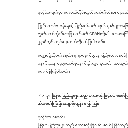
ဇူလိုင်၁၈ရက်မှာ
ဧရာဝတီတိုင်းလွှတ်တော်ကိုယ်စားပြုကေ
ပြည်ထောင်စုအစိုးရနှင့်
ပြည်နယ်
ဖက်ဒရယ်ယူနစ်များအကြာ
/
လွှတ်တော်ကိုယ်စားပြုကော်မတီ
တို့၏
ပထမအကြိ
(CRAH)
၂နာရီတွင်
ကျင်းပခဲ့တယ်လို့ဖော်ပြပါတယ်။
တွေ့ဆုံပွဲသို့ဖက်ဒရယ်ရေးရာဝန်ကြီးဌာန
ပြည်ထောင်စုဝန်
ဝန်ကြီးဌာန
ပြည်ထောင်စုဝန်ကြီးဦးလွင်ကိုလတ်၊
ကာကွယ်ရ
ရောက်ခဲ့ကြပါတယ်။
========================
၃။
မြန်မာပြည်သူများသည်
စကားလုံးဖြင့်ပင်
မဖော်ပြ
📌📌
သံအမတ်ကြီးဦးကျော်မိုးထွန်း
ပြောကြား
ဇူလိုင်လ
၁၈ရက်။
မြန်မာပြည်သူများသည်
စကားလုံးဖြင့်ပင်
မဖော်ပြနိုင်သည့်