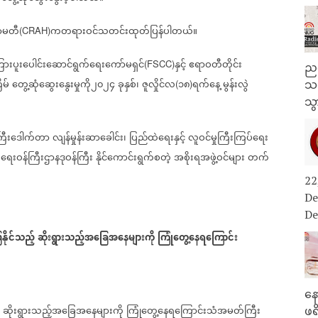
ာ်မတီ
ကတရားဝင်သတင်းထုတ်ပြန်ပါတယ်။
(CRAH)
းပူးပေါင်းဆောင်ရွက်ရေးကော်မရှင်
နှင့်
ဧရာဝတီတိုင်း
(FSCC)
ညန
မ်
တွေ့ဆုံဆွေးနွေးမှုကို၂၀၂၄
ခုနှစ်၊
ဇူလှိုင်လ
၁၈
ရက်နေ့
မွန်းလွဲ
(
)
သတ
သွ
ကြီးဒေါက်တာ
လျန်မှုန်းဆာခေါင်း၊
ပြည်ထဲရေးနှင့်
လူဝင်မှုကြီးကြပ်ရေး
ေးဝန်ကြီးဌာနဒုဝန်ကြီး
နိုင်ကောင်းရွက်စတဲ့
အစိုးရအဖွဲ့ဝင်များ
တက်
22
De
De
နိုင်သည့်
ဆိုးရွားသည့်အခြေအနေများကို
ကြုံတွေ့နေရကြောင်း
နေ
ဆိုးရွားသည့်အခြေအနေများကို
ကြုံတွေ့နေရကြောင်းသံအမတ်ကြီး
ဖရ