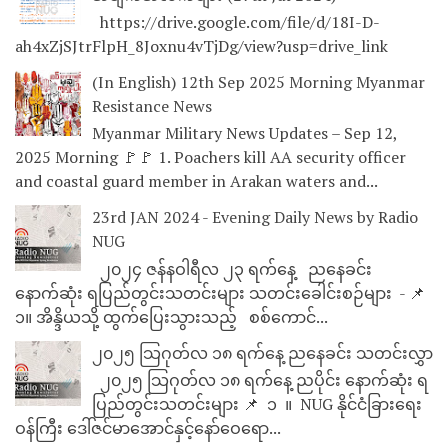
https://drive.google.com/file/d/18I-D-
ah4xZjSJtrFlpH_8Joxnu4vTjDg/view?usp=drive_link
(In English) 12th Sep 2025 Morning Myanmar
Resistance News
Myanmar Military News Updates – Sep 12,
2025 Morning 🚩🚩 1. Poachers kill AA security officer
and coastal guard member in Arakan waters and...
23rd JAN 2024 - Evening Daily News by Radio
NUG
၂၀၂၄ ဇန်နဝါရီလ ၂၃ ရက်နေ့ ညနေခင်း
နောက်ဆုံး ရပြည်တွင်းသတင်းများ သတင်းခေါင်းစဉ်များ - 📌
၁။ အိန္ဒိယသို့ ထွက်ပြေးသွားသည့် စစ်ကောင်...
၂၀၂၅ သြဂုတ်လ ၁၈ ရက်နေ့ ညနေခင်း သတင်းလွှာ
၂၀၂၅ သြဂုတ်လ ၁၈ ရက်နေ့ ညပိုင်း နောက်ဆုံး ရ
ပြည်တွင်းသတင်းများ 📌 ⁨⁨⁨⁨ ၁ ⁨ ။ ⁨ NUG နိုင်ငံခြားရေး
ဝန်ကြီး ဒေါ်ဇင်မာအောင်နှင့်နော်ဝေရော...