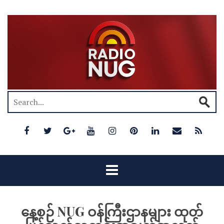
နေ့စဉ် NUG ဝန်ကြီးဌာနများ ထုတ်