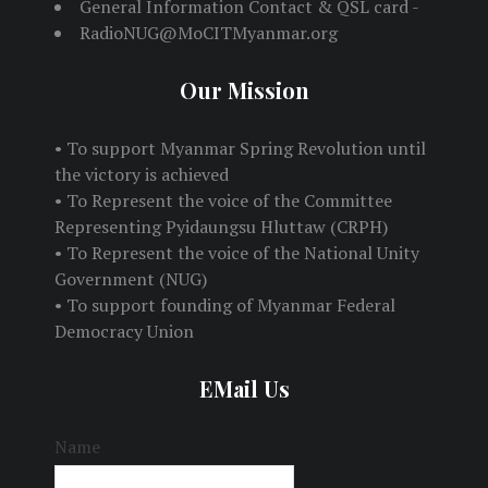
General Information Contact & QSL card -
RadioNUG@MoCITMyanmar.org
Our Mission
• To support Myanmar Spring Revolution until
the victory is achieved
• To Represent the voice of the Committee
Representing Pyidaungsu Hluttaw (CRPH)
• To Represent the voice of the National Unity
Government (NUG)
• To support founding of Myanmar Federal
Democracy Union
EMail Us
Name