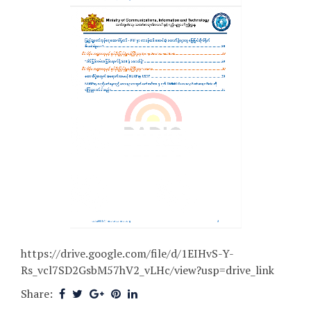
https://drive.google.com/file/d/1EIHvS-Y-
Rs_vcl7SD2GsbM57hV2_vLHc/view?usp=drive_link
Share: