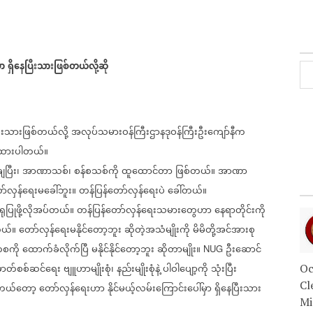
ှာ
ရှိနေပြီးသားဖြစ်တယ်လို့ဆို
ြီးသားဖြစ်တယ်လို့
အလုပ်သမားဝန်ကြီးဌာနဒုဝန်ကြီးဦးကျော်နီက
ုထားပါတယ်။
ချပြီး၊
အာဏာသစ်၊
စန်စသစ်ကို
ထူထောင်တာ
ဖြစ်တယ်။
အာဏာ
ာ်လှန်ရေးမခေါ်ဘူး။
တန်ပြန်တော်လှန်ရေးပဲ
ခေါ်တယ်။
ပြုဖို့လိုအပ်တယ်။
တန်ပြန်တော်လှန်ရေးသမားတွေဟာ
နေရာတိုင်းကို
တယ်။
တော်လှန်ရေးမနိုင်တော့ဘူး
ဆိုတဲ့အသံမျိုးကို
မိမိတို့အင်အားစု
စကို
ထောက်ခံလိုက်ပြီ
မနိုင်နိုင်တော့ဘူး
ဆိုတာမျိုး။
ဦးဆောင်
NUG
ဓာတ်စစ်ဆင်ရေး
ဗျူဟာမျိုးစုံ၊
နည်းမျိုးစုံနဲ့
ပါဝါပျော့ကို
သုံးပြီး
Oc
Cl
ကယ်တော့
တော်လှန်ရေးဟာ
နိုင်မယ့်လမ်းကြောင်းပေါ်မှာ
ရှိနေပြီးသား
Mi