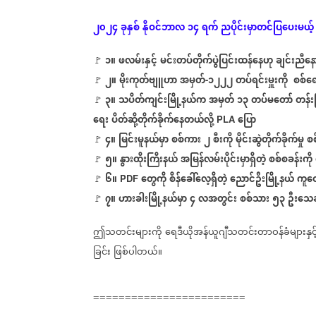
၂၀၂၄
ခုနှစ်
နိုဝင်ဘာလ
၁၄
ရက်
ညပိုင်းမှာတင်ပြပေးမယ့်
၁။
ဖလမ်းနှင့်
မင်းတပ်တိုက်ပွဲပြင်းထန်နေဟု
ချင်းညီနော
🚩
⁨
၂။
မိုးကုတ်ဗျူဟာ
အမှတ်
၁၂၂၂
တပ်ရင်းမှူးကို
စစ်ရေ
🚩
-
၃။
သပိတ်ကျင်းမြို့နယ်က
အမှတ်
၁၃
တပ်မတော်
တန်း
🚩
⁨
ရေး
ပိတ်ဆို့တိုက်ခိုက်နေတယ်လို့
ပြော
PLA
၄။
မြင်းမူနယ်မှာ
စစ်ကား
၂
စီးကို
မိုင်းဆွဲတိုက်ခိုက်မှု
စ
🚩
⁨
⁨
၅။
နွားထိုးကြီးနယ်
အမြန်လမ်းပိုင်းမှာရှိတဲ့
စစ်စခန်းကို
🚩
၆။
တွေကို
စိန်ခေါ်လေ့ရှိတဲ့
ညောင်ဦးမြို့နယ်
ကူတေ
🚩
⁨
⁨PDF
၇။
ဟားခါးမြို့နယ်မှာ
၄
လအတွင်း
စစ်သား
၅၃
ဦးသေဆု
🚩
ဤသတင်းများကို
ရေဒီယိုအန်ယူဂျီသတင်းတာဝန်ခံများနှင့
ခြင်း
ဖြစ်ပါတယ်။
========================