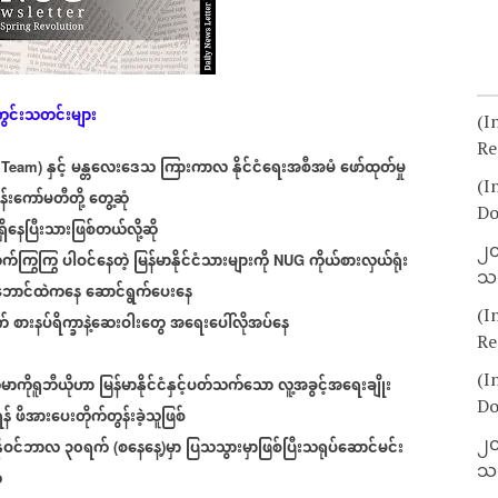
ွင်းသတင်းများ
(I
Re
နှင့်
မန္တလေးဒေသ
ကြားကာလ
နိုင်ငံရေးအစီအမံ
ဖော်ထုတ်မှု
 Team)
(I
န်းကော်မတီတို့
တွေ့ဆုံ
Do
ရှိနေပြီးသားဖြစ်တယ်လို့ဆို
၂၀
်ကြွကြွ
ပါဝင်နေတဲ့
မြန်မာနိုင်ငံသားများကို
ကိုယ်စားလှယ်ရုံး
NUG
သတ
ဘောင်ထဲကနေ
ဆောင်ရွက်ပေးနေ
(I
က်
စားနပ်ရိက္ခာနဲ့ဆေးဝါးတွေ
အရေးပေါ်လိုအပ်နေ
Re
(I
်မာကိုရူဘီယိုဟာ
မြန်မာနိုင်ငံနှင့်ပတ်သက်သော
လူ့အခွင့်အရေးချိုး
Do
န်
ဖိအားပေးတိုက်တွန်းခဲ့သူဖြစ်
၂၀
နိုဝင်ဘာလ
၃၀ရက်
စနေနေ့
မှာ
ပြသသွားမှာဖြစ်ပြီးသရုပ်ဆောင်မင်း
(
)
သတ
်