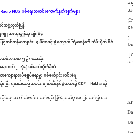
နေ
အခ
စစ်ရေးသတင်းကောက်နုတ်ချက်များ
Radio NUG
(I
င်အဖွဲ့ထုတ်ပြန်
Re
းဗျူဟာထူးချွန်ဆု
ချီးမြှင့်
(I
မြင့်သင်တန်းကျောင်း၊
၇
မိုင်စခန်းနဲ့
ကျောက်ကြီးစခန်းကို
သိမ်းပိုက်
နိုင်
Do
၂၀
စ်တပ်ဘက်က
၅
ဦး
သေဆုံး
သတ
ရော့ကတ်
၂
လုံးနဲ့
ပစ်ခတ်တိုက်ခိုက်
ာကျေးရွာအုပ်ချုပ်ရေးမှူး
ပစ်ခတ်ရှင်းလင်းခံရ
ံးပြီး
ရဟတ်ယာဉ်တစင်း
ဖျက်ဆီးနိုင်ခဲ့တယ်လို့
ဆို
CDF – Hakha
်
ခိုင်လုံသော
မိတ်ဖက်သတင်းရင်းမြစ်များဆီမှ
အခြေခံတင်ပြထား
Ar
Da
Da
Da