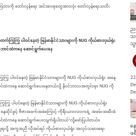
ကြတာကို
တော်လှန်ရေး
အင်အားစုတွေအားလုံး
တော်လှန်ရေးသတိ၊
ညန
သတ
တက်ကြွကြွ
ပါဝင်နေတဲ့
မြန်မာနိုင်ငံသားများကို
ကိုယ်စားလှယ်ရုံး
NUG
သွ
ဘောင်ထဲကနေ
ဆောင်ရွက်ပေးနေ
ွကြွ
ပါဝင်နေတဲ့
မြန်မာနိုင်ငံသားများကို
ကိုယ်စားလှယ်ရုံး
အနေ
22
NUG
De
ာင်ထဲကနေ
ဆောင်ရွက်ပေးနေတယ်လို့
နိုဝင်ဘာလအတွင်းမှာ
ကို
NUG
De
ြွကြွ
ပါဝင်နေတဲ့
မြန်မာနိုင်ငံသားများကို
ကိုယ်စားလှယ်ရုံး
NUG
နေထိုင်ခွင့်
ဗီဇာအခက်အခဲကြောင့်
ကိုရီးယားလဝကရဲ့
အဖမ်းအဆီးခံ
င်ထဲကနေ
ဆောင်ရွက်ပေးလျက်ရှိပါတယ်
လို့ဖော်ပြပါတယ်။
"
နေ
ံရလို့
အကူအညီ
လိုအပ်ရင်
ကိုယ်စားလှယ်ရုံး
အလုပ်သမားရေး
ဖရ