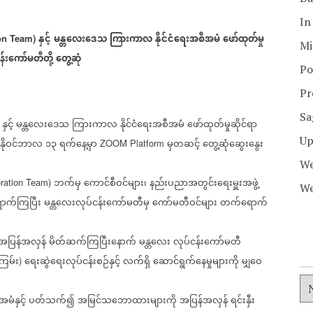
In
နှင့်
မန္တလေးဒေသ
ကြားကာလ
နိုင်ငံရေးအစီအမံ
ဖော်ထုတ်မှု
on Team)
Mi
န်းကော်မတီတို့
တွေ့ဆုံ
Po
Pr
Sa
နှင့်
မန္တလေးဒေသ
ကြားကာလ
နိုင်ငံရေးအစီအမံ
ဖော်ထုတ်မှုဆိုင်ရာ
)
Up
နိုဝင်ဘာလ
၁၃
ရက်နေ့မှာ
မှတဆင့်
တွေ့ဆုံဆွေးနွေး
ZOOM Platform
We
ဘက်မှ
ကောင်စီဝင်များ၊
နည်းပညာအတွင်းရေးမှူးအဖွဲ့
ation Team)
We
ာက်ကြပြီး
မန္တလေးလုပ်ငန်းကော်မတီမှ
ကော်မတီဝင်များ
တက်ရောက်
အပြန်အလှန်
မိတ်ဆက်ကြပြီးနောက်
မန္တလေး
လုပ်ငန်းကော်မတီ
ကြမ်း
ရေးဆွဲရေးလုပ်ငန်းစဉ်နှင့်
လက်ရှိ
ဆောင်ရွက်နေမှုများကို
မျှဝေ
)
ံနှင့်
ပတ်သက်၍
အမြင်သဘောထားများကို
အပြန်အလှန်
ရင်းနှီး