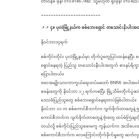
တာဝန်ခံ
ဖုန်း
သို့မဟုတ်
ရုံးဖုန်း
010-9146-7482
010-822
========================
၄။
ပုလဲမြို့နယ်က
စစ်ဘေးရှောင်
တသောင်းနီးပါးအတ
📌📌
⁨
နိုဝင်ဘာ၁၄ရက်
စစ်ကိုင်းတိုင်း
ပုလဲမြို့နယ်မှာ
တိုက်ပွဲတွေပြင်းထန်နေပြီး
စ
ရှောင်နေရတဲ့
ပြည်သူ
တသောင်းနီးပါးအတွက်
စားနပ်ရိက္
ပြောပါတယ်။
ဗမာအမျိုးသားကာကွယ်ရေးတပ်မတော်
အပါအဝင
BNRA
စခန်းတွေကို
နိုဝင်ဘာ
၁၂
ရက်ကစပြီး
မြို့သိမ်းတိုက်ပွဲဆင်
ဒေသခံပြည်သူတွေ
စစ်ဘေးရှောင်နေရတာပဲဖြစ်ပါတယ်။
နိုဝင်ဘာ
၁၁
က
စစ်ကောင်စီဘက်က
ဂျက်ဖိုက်တာတွေနဲ့
ကောင်စီဘက်က
ဂျက်ဖိုက်တာတွေနဲ့
ဗုံးတွေ
ထပ်မံကြဲချတိ
တယ်လို့
စစ်ကိုင်းပြည်သူဖေးမကူ
ကွန်ယက်က
အသိပေးထ
စစ်ကောင်စီဘက်က
လေကြောင်းတိုက်ခိုက်မှုတွေ
ဆက်လု