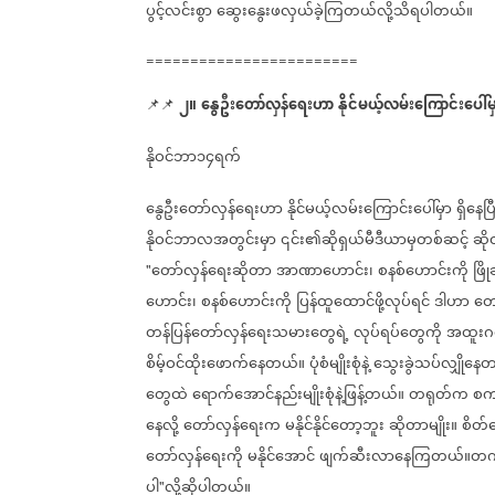
ပွင့်လင်းစွာ
ဆွေးနွေးဖလှယ်ခဲ့ကြတယ်လို့သိရပါတယ်။
========================
၂။
နွေဦးတော်လှန်ရေးဟာ
နိုင်မယ့်လမ်းကြောင်းပေါ်မ
📌📌
⁨⁩
နိုဝင်ဘာ၁၄ရက်
နွေဦးတော်လှန်ရေးဟာ
နိုင်မယ့်လမ်းကြောင်းပေါ်မှာ
ရှိနေပ
နိုဝင်ဘာလအတွင်းမှာ
၎င်း၏ဆိုရှယ်မီဒီယာမှတစ်ဆင့်
ဆိ
တော်လှန်ရေးဆိုတာ
အာဏာဟောင်း၊
စနစ်ဟောင်းကို
ဖြို
"
ဟောင်း၊
စနစ်ဟောင်းကို
ပြန်ထူထောင်ဖို့လုပ်ရင်
ဒါဟာ
တေ
တန်ပြန်တော်လှန်ရေးသမားတွေရဲ့
လုပ်ရပ်တွေကို
အထူးဂရု
စိမ့်ဝင်ထိုးဖောက်နေတယ်။
ပုံစံမျိုးစုံနဲ့
သွေးခွဲသပ်လျှိုနေ
တွေထဲ
ရောက်အောင်နည်းမျိုးစုံနဲ့ဖြန့်တယ်။
တရုတ်က
စက
နေလို့
တော်လှန်ရေးက
မနိုင်နိုင်တော့ဘူး
ဆိုတာမျိုး။
စိတ်
တော်လှန်ရေးကို
မနိုင်အောင်
ဖျက်ဆီးလာနေကြတယ်။တ
ပါ
လို့ဆိုပါတယ်။
"