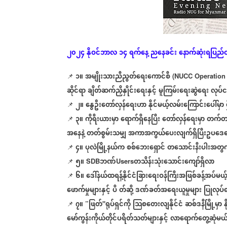
၂၀၂၄
နိုဝင်ဘာလ
၁၄
ရက်နေ့
ညနေခင်း
နောက်ဆုံး
ရပြည်တ
၁။
အမျိုးသားညီညွတ်ရေးကောင်စီ
📌
(NUCC Operation
ဆိုင်ရာ
ချိတ်ဆက်ညှိနှိုင်းရေးနှင့်
မူကြမ်းရေးဆွဲရေး
လုပ်င
၂။
နွေဦးတော်လှန်ရေးဟာ
နိုင်မယ့်လမ်းကြောင်းပေါ်မှာ
📌
⁨⁩
၃။
ကိုရီးယားမှာ
ရောက်ရှိနေပြီး
တော်လှန်ရေးမှာ
တက်တက
📌
အနေနဲ့
တတ်စွမ်းသမျှ
အကာအကွယ်ပေးလျက်ရှိပြီးဥပဒေ
၄။
ပုလဲမြို့နယ်က
စစ်ဘေးရှောင်
တသောင်းနီးပါးအတွ
📌
⁨
၅။
ဘဏ်
တသိန်းသုံးသောင်းကျော်ရှိလာ
📌
SDB
Users
၆။
ဒေါ်နယ်ထရန့်နိုင်ငံခြားရေးဝန်ကြီးအဖြစ်ခန့်အပ်မယ့
📌
ဖောက်မှုများနှင့်
ပိ
တ်ဆို့
ဒဏ်ခတ်အရေးယူမှုများ
ပြုလုပ်ရ
၇။
ဖြတ်
ရုပ်ရှင်ကို
သြစတေးလျနိုင်ငံ
ဆစ်ဒနီမြို့မှာ
📌
”
"
မော်ကွန်းကိုယ်တိုင်ပရိတ်သတ်များနှင့်
လာရောက်တွေ့ဆုံမယ