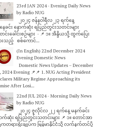
23rd JAN 2024 - Evening Daily News
by Radio NUG
၂၀၂၄ ဇန်နဝါရီလ ၂၃ ရက်နေ့
ေခင်း နောက်ဆုံး ရပြည်တွင်းသတင်းများ
င်းခေါင်းစဉ်များ - 📌 ၁။ အိန္ဒိယသို့ ထွက်ပြေး
ားသည့် စစ်ကောင်...
(In English) 22nd December 2024
Evening Domestic News
Domestic News Updates – December
, 2024 Evening 📌📌 1. NUG Acting President
clares Military Regime Approaching its
mise After Losi...
22nd JUL 2024 - Morning Daily News
by Radio NUG
၂၀၂၄ ဇူလိုင်လ ၂၂ ရက်နေ့ မနက်ခင်း
ာက်ဆုံး ရပြည်တွင်းသတင်းများ 📌 ၁။ တောင်အာ
ိကတရားရုံးချုပ်က မြန်မာနိုင်ငံသို့ လက်နက်တင်ပို့