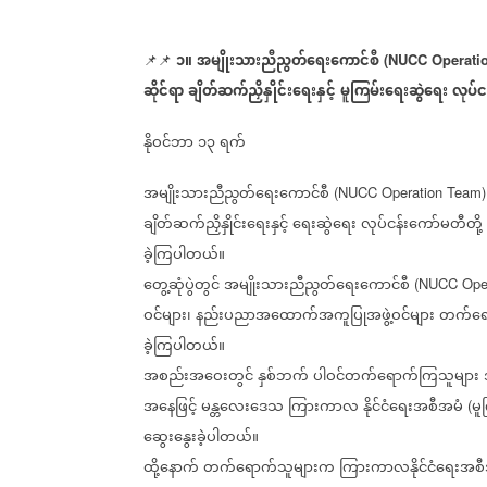
၁။
အမျိုးသားညီညွတ်ရေးကောင်စီ
📌📌
(NUCC Operati
ဆိုင်ရာ
ချိတ်ဆက်ညှိနှိုင်းရေးနှင့်
မူကြမ်းရေးဆွဲရေး
လုပ်င
နိုဝင်ဘာ
၁၃
ရက်
အမျိုးသားညီညွတ်ရေးကောင်စီ
(NUCC Operation Team
ချိတ်ဆက်ညှိနှိုင်းရေးနှင့်
ရေးဆွဲရေး
လုပ်ငန်းကော်မတီတို့
ခဲ့ကြပါတယ်။
တွေ့ဆုံပွဲတွင်
အမျိုးသားညီညွတ်ရေးကောင်စီ
(NUCC Oper
ဝင်များ၊
နည်းပညာအထောက်အကူပြုအဖွဲ့ဝင်များ
တက်ရေ
ခဲ့ကြပါတယ်။
အစည်းအဝေးတွင်
နှစ်ဘက်
ပါဝင်တက်ရောက်ကြသူများ
အနေဖြင့်
မန္တလေးဒေသ
ကြားကာလ
နိုင်ငံရေးအစီအမံ
မူ
(
ဆွေးနွေးခဲ့ပါတယ်။
ထို့နောက်
တက်ရောက်သူများက
ကြားကာလနိုင်ငံရေးအစီအမ