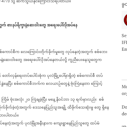
သို့
ဆက်သွယ်နိုင်ကြောင်းသိရပါတယ်။
7-4773
ခွင
ွက်
စားနပ်ရိက္ခာနဲ့ဆေးဝါးတွေ
အရေးပေါ်လိုအပ်နေ
Se
IF
Em
စ်ကောင်စီက
လေကြောင်းတိုက်ခိုက်မှုတွေ
လုပ်နေတဲ့အတွက်
စစ်ဘေး
ခာနဲ့ဆေးဝါးတွေ
အရေးပေါ်လိုအပ်နေတယ်လို့
ကူညီပေးနေသူတွေက
်
တော်လှန်ရေးတပ်ပေါင်းစုံက
ပုလဲမြို့ပေါ်မှာရှိတဲ့
စစ်ကောင်စီ
တပ်
နွှဲနေပြီး
စစ်ကောင်စီဘက်က
လေယာဉ်တွေနဲ့
ဗုံးကြဲနေတာ
ကြောင့်
Mo
or
၅
ကြိမ်
ဗုံးအလုံး
၂ဝ
ကြဲချခဲ့ပြီး
မနေ့
နိုဝင်ဘာ
၁၃
ရက်မှာလည်း
စစ်
Do
ုက်ခိုက်ခဲ့တဲ့အတွက်
ဒေသနေပြည်သူအချို့
ထိခိုက်သေဆုံးမှု
တွေ
ရှိနေ
de
ားပါတယ်။
ပ်နေတဲ့အတွက်
ပုလဲမြိုအနီးနားက
ကျေးရွာနေပြည်သူတွေ
ထပ်မံ