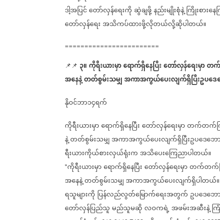
ဒါ့အပြင်
တော်လှန်ရေးကို
ဆွဲချဖို့
နည်းမျိုးစုံနဲ့
ကြိုးစားနေ
တော်လှန်ရေး
အသိကပ်ထားဖို့လိုတယ်လို့ဆိုပါတယ်။
========================
၃။
ကိုရီးယားမှာ
ရောက်ရှိနေပြီး
တော်လှန်ရေးမှာ
တက်
📌📌
အနေနဲ့
တတ်စွမ်းသမျှ
အကာအကွယ်ပေးလျက်ရှိပြီးဥပဒေ
နိုဝင်ဘာ၁၄ရက်
ကိုရီးယားမှာ
ရောက်ရှိနေပြီး
တော်လှန်ရေးမှာ
တက်တက်ကြ
နဲ့
တတ်စွမ်းသမျှ
အကာအကွယ်ပေးလျက်ရှိပြီးဥပဒေဘေ
ရီးယားကိုယ်စားလှယ်ရုံးက
အသိပေးကြေညာပါတယ်။
ကိုရီးယားမှာ
ရောက်ရှိနေပြီး
တော်လှန်ရေးမှာ
တက်တက်က
"
အနေနဲ့
တတ်စွမ်းသမျှ
အကာအကွယ်ပေးလျက်ရှိပါတယ်။
ရသူများကို
ပြန်လည်လွတ်မြောက်ရေးအတွက်
ဥပဒေဘော
တော်လှန်ပြည်သူ
မည်သူမဆို
လဝကရဲ့
အဖမ်းအဆီးနဲ့
ကြု