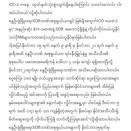
ကနေ
ထုတ်နုတ်သုံးစွဲလျက်ရှိနေပါကြောင်း
သတင်းကောင်း
ပါး
ICO-2
..
အပ်ပါတယ်
လို့ဆိုပါတယ်။
"
နွေဦးဖွံဖြိုးရေး
ဘဏ်အစုရှယ်ယာရှင်
ဖြစ်ဖို့အတွက်
SDB
ICO round 2
မှာ
အနည်းဆုံး
ပမာဏနဲ့
အကောင့်ရှိရုံနဲ့
ကိုယ်တိုင်ဝယ်ယူနိုင်
"
$10
SDB
သလို
များကတဆင့်လည်းဝယ်ယူနိုင်မှာဖြစ်ပါတယ်။
RM
ဒါ့အပြင်နိုဝင်ဘာ
၁၅
ရက်
မနက်
၉
နာရီ
မှ
နိုဝင်ဘာ
၂၁
ရက်
မနက်
၉
နာရီအထိ
နွေဦးဘဏ်
အစုရှယ်ယာ
ရင်းနှီးမြှုပ်နှံမှု
အသီးသီး၏
စုစုပေါင်း
ပမာဏအမေရိကန်
ဒေါ်လာ
၄
သန်း
ကျော်
ရရှိထားပြီလို့
နိုဝင်ဘာ၂၁ရက်မှာ
နွေဦးဖွံဖြိုးရေးဘဏ်က
အသိပေးဆိုထားပါတယ်။
ငွေကြေး
၁၀
မျိုး
ဝယ်ယူမှုအားမှာ
သက်ဆိုင်ရာ
ငွေကြေးပမာဏများ
(
)
ပင်ဖြစ်သည့်အတွက်
ပြည်ပရောက်
မြန်မာနိုင်ငံသားများ၏
အိမ်ပြန်
လှိုင်းစီးမည့်
အင်အားကို
ပြသဖိို့
အခွင့်အရေးလည်း
ဖြစ်ပါတယ်။
နှမ်းစေ့ပေါင်းများစွာ၏
နောက်ဆုံး
လှိုင်းအရွေ့မှာ
ပါဝင်ရန်
ဒီဇင်ဘာ
၅
ရက်
အထိ
၁၄
ရက်
သာ
ကျန်ရှိတဲ့အတွက်
နီးစပ်ရာ
နိုင်ငံအသီးသီးရှိ
(
)
မိတ်ဆွေတွေကို
လိုက်ပါကြဖို့
လက်တို့ကြရအောင်
လို့ဆိုထားပါတယ်။
"
နွေဦးဖွံဖြိုးရေး
ဘဏ်အစုရှယ်ယာများကို
နိုဝင်ဘာ၁၅ရက်မှ
SDB