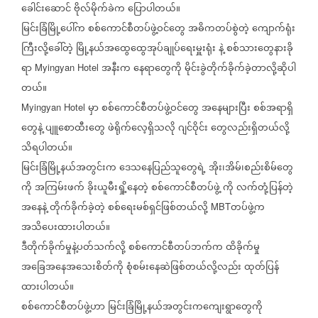
ခေါင်းဆောင်
ဗိုလ်မိုက်ခဲက
ပြောပါတယ်။
မြင်းခြံမြို့ပေါ်က
စစ်ကောင်စီတပ်ဖွဲ့ဝင်တွေ
အဓိကတပ်စွဲတဲ့
ကျောက်ရုံး
ကြီးလို့ခေါ်တဲ့
မြို့နယ်အထွေထွေအုပ်ချုပ်ရေးမှူးရုံး
နဲ့
စစ်သားတွေနားခို
ရာ
အနီးက
နေရာတွေကို
မိုင်းခွဲတိုက်ခိုက်ခဲ့တာလို့ဆိုပါ
Myingyan Hotel
တယ်။
မှာ
စစ်ကောင်စီတပ်ဖွဲ့ဝင်တွေ
အနေများပြီး
စစ်အရာရှိ
Myingyan Hotel
တွေနဲ့
ပျူစောထီးတွေ
ဖဲရိုက်လေ့ရှိသလို
ဂျင်ဝိုင်း
တွေလည်းရှိတယ်လို့
သိရပါတယ်။
မြင်းခြံမြို့နယ်အတွင်းက
ဒေသနေပြည်သူတွေရဲ့
အိုး၊အိမ်၊စည်းစိမ်တွေ
ကို
အကြမ်းဖက်
ခိုးယူမီးရှို့နေတဲ့
စစ်ကောင်စီတပ်ဖွဲ့
ကို
လက်တုံ့ပြန်တဲ့
အနေနဲ့
တိုက်ခိုက်ခဲ့တဲ့
စစ်ရေးမစ်ရှင်ဖြစ်တယ်လို့
တပ်ဖွဲ့က
MBT
အသိပေးထားပါတယ်။
ဒီတိုက်ခိုက်မှုနဲ့ပတ်သက်လို့
စစ်ကောင်စီတပ်ဘက်က
ထိခိုက်မှု
အခြေအနေအသေးစိတ်ကို
စုံစမ်းနေဆဲဖြစ်တယ်လို့လည်း
ထုတ်ပြန်
ထားပါတယ်။
စစ်ကောင်စီတပ်ဖွဲ့ဟာ
မြင်းခြံမြို့နယ်အတွင်းကကျေးရွာတွေကို