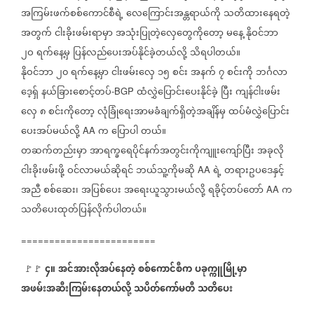
အကြမ်းဖက်စစ်ကောင်စီရဲ့
လေကြောင်းအန္တရာယ်ကို
သတိထားနေရတဲ့
အတွက်
ငါးခိုးဖမ်းရာမှာ
အသုံးပြုတဲ့လှေတွေကိုတော့
မနေ့
နိုဝင်ဘာ
၂ဝ
ရက်နေ့မှ
ပြန်လည်ပေးအပ်နိုင်ခဲ့တယ်လို့
သိရပါတယ်။
နိုဝင်ဘာ
၂၀
ရက်နေ့မှာ
ငါးဖမ်းလှေ
၁၅
စင်း
အနက်
၇
စင်းကို
ဘင်္ဂလာ
ဒေ့ရှ်
နယ်ခြားစောင့်တပ်
ထံလွှဲပြောင်းပေးနိုင်ခဲ့
ပြီး
ကျန်ငါးဖမ်း
-BGP
လှေ
၈
စင်းကိုတော့
လုံခြုံရေးအာမခံချက်ရှိတဲ့အချိန်မှ
ထပ်မံလွှဲပြောင်း
ပေးအပ်မယ်လို့
က
ပြောပါ
တယ်။
AA
တဆက်တည်းမှာ
အာရက္ခရေပိုင်နက်အတွင်းကိုကျူးကျော်ပြီး
အခုလို
ငါးခိုးဖမ်းဖို့
ဝင်လာမယ်ဆိုရင်
ဘယ်သူ့ကိုမဆို
ရဲ့
တရားဥပဒေနှင့်
AA
အညီ
စစ်ဆေး၊
အပြစ်ပေး
အရေးယူသွားမယ်လို့
ရခိုင့်တပ်တော်
က
AA
သတိပေးထုတ်ပြန်လိုက်ပါတယ်။
========================
၄။
အင်အားလိုအပ်နေတဲ့
စစ်ကောင်စီက
ပခုက္ကူမြို့မှာ
⁩
🚩🚩
အဖမ်းအဆီးကြမ်း‌နေတယ်လို့
သပိတ်ကော်မတီ
သတိပေး