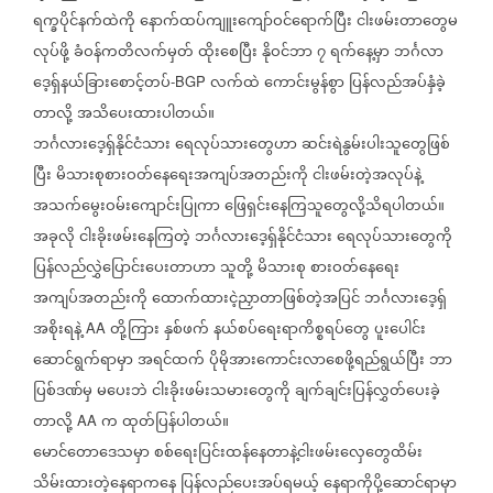
ရက္ခပိုင်နက်ထဲကို
နောက်ထပ်ကျူးကျော်ဝင်ရောက်ပြီး
ငါးဖမ်းတာတွေမ
လုပ်ဖို့
ခံဝန်ကတိလက်မှတ်
ထိုးစေပြီး
နိုဝင်ဘာ
၇
ရက်နေ့မှာ
ဘင်္ဂလာ
ဒေ့ရှ်နယ်ခြားစောင့်တပ်
လက်ထဲ
ကောင်းမွန်စွာ
ပြန်လည်အပ်နှံခဲ့
-BGP
တာလို့
အသိပေးထားပါတယ်။
ဘင်္ဂလားဒေ့ရှ်နိုင်ငံသား
ရေလုပ်သားတွေဟာ
ဆင်းရဲနွမ်းပါးသူတွေဖြစ်
ပြီး
မိသားစုစားဝတ်နေရေးအကျပ်အတည်းကို
ငါးဖမ်းတဲ့အလုပ်နဲ့
အသက်မွေးဝမ်းကျောင်းပြုကာ
ဖြေရှင်းနေကြသူတွေလို့သိရပါတယ်။
အခုလို
ငါးခိုးဖမ်းနေကြတဲ့
ဘင်္ဂလားဒေ့ရှ်နိုင်ငံသား
ရေလုပ်သားတွေကို
ပြန်လည်လွှဲပြောင်းပေးတာဟာ
သူတို့
မိသားစု
စားဝတ်နေရေး
အကျပ်အတည်းကို
ထောက်ထားငဲ့ညှာတာဖြစ်တဲ့အပြင်
ဘင်္ဂလားဒေ့ရှ်
အစိုးရနဲ့
တို့ကြား
နှစ်ဖက်
နယ်စပ်ရေးရာကိစ္စရပ်တွေ
ပူးပေါင်း
AA
ဆောင်ရွက်ရာမှာ
အရင်ထက်
ပိုမိုအားကောင်းလာစေဖို့ရည်ရွယ်ပြီး
ဘာ
ပြစ်ဒဏ်မှ
မပေးဘဲ
ငါးခိုးဖမ်းသမားတွေကို
ချက်ချင်းပြန်လွှတ်ပေးခဲ့
တာလို့
က
ထုတ်ပြန်ပါတယ်။
AA
မောင်တောဒေသမှာ
စစ်ရေးပြင်းထန်နေတာနဲ့ငါးဖမ်းလှေတွေထိမ်း
သိမ်းထားတဲ့နေရာကနေ
ပြန်လည်ပေးအပ်ရမယ့်
နေရာကိုပို့ဆောင်ရာမှာ