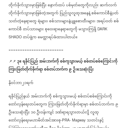
တိုက်ခိုက်သွားမှာဖြစ်ပြီး
နောက်ထပ်
ပစ်မှတ်တွေကိုလည်း
ဆက်လက်
တိုက်ခိုက်သွားမှာဖြစ်တဲ့အတွက်
ပြည်သူလူထုအနေနဲ့
စစ်ကောင်စီနဲ့ပတ်
သတ်တဲ့နေရာတွေ
ရဲများ၊
စစ်သားများနဲ့ပျူစောထီးများ၊
အရပ်ဝတ်
စစ်
ကောင်စီ
တပ်သားများ
စုဝေးရာနေရာတွေကို
မသွားကြဖို့
DARK
တပ်ဖွဲ့က
မေတ္တာရပ်ခံထားပါတယ်။
SHADO
========================
၃။
ရခိုင်ပြည်
အမ်းဘက်ကို
စစ်ကူသွားမယ့်
စစ်တပ်စစ်ကြောင်းကို
📌📌
⁨
ကြားဖြတ်တိုက်ခိုက်ရာ
စစ်တပ်ဘက်က
၉
ဦးသေဆုံးပြီး
နိုဝင်ဘာ၂၁ရက်
ရခိုင်ပြည်နယ်
အမ်းဘက်ကို
စစ်ကူသွားမယ့်
စစ်တပ်စစ်ကြောင်းကို
တော်လှန်ရေးတပ်တွေက
ကြားဖြတ်တိုက်ခိုက်ရာမှာ
စစ်တပ်ဘက်က
၉
ဦးသေဆုံးပြီး
၁၀
ဦးဝန်းကျင်
ဒဏ်ရာရသွားတယ်လို့
လူထု
တော်လှန်ရေးမဟာမိတ်အင်အားစု
သတင်းနှင့်
-PRA- Magway