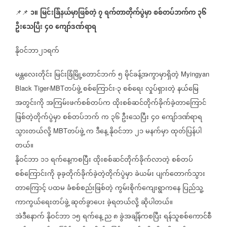
၁။
မြင်းခြံနယ်မှာဖြစ်တဲ့
၇
ရက်တာတိုက်ပွဲမှာ
စစ်တပ်ဘက်က
၃၆
📌📌
⁨⁨⁨
ဦးသေပြီး
၄ဝ
ကျော်ဒဏ်ရာရ
နိုဝင်ဘာ၂၁ရက်
မန္တလေးတိုင်း
မြင်းခြံမြို့တောင်ဘက်
၅
မိုင်ခန့်အကွာမှာရှိတဲ့
Myingyan
တပ်ဖွဲ့
စစ်ကြောင်း
၃
စစ်ရေး
လှုပ်ရှားတဲ့
နယ်မြေ
Black Tiger-MBT
-
အတွင်းကို
အကြမ်းဖက်စစ်တပ်က
ထိုးစစ်ဆင်တိုက်ခိုက်ခဲ့တာကြောင်
ဖြစ်တဲ့တိုက်ပွဲမှာ
စစ်တပ်ဘက်
က
၃၆
ဦးသေပြီး
၄ဝ
ကျော်ဒဏ်ရာရ
သွားတယ်လို့
တပ်ဖွဲ့
က
ဒီနေ့
နိုဝင်ဘာ
၂၁
မနက်မှာ
ထုတ်ပြန်ပါ
MBT
တယ်။
နိုဝင်ဘာ
၁၁
ရက်နေ့ကစပြီး
ထိုးစစ်ဆင်တိုက်ခိုက်လာတဲ့
စစ်တပ်
စစ်ကြောင်းကို
ခုခ့တိုက်ခိုက်ခဲ့တဲ့တိုက်ပွဲမှာ
ခဲယမ်း
ပျက်တောက်သွား
တာကြောင့်
ပထမ
ခံစစ်စည်းဖြစ်တဲ့
ကွမ်းစိုက်ကျေးရွာက‌နေ
ပြည်သူ့
ကာကွယ်ရေးတပ်ဖွဲ့
ဆုတ်ခွာပေး
ခဲ့ရတယ်လို့
ဆိုပါတယ်။
အဲဒီနောက်
နိုဝင်ဘာ
၁၅
ရက်နေ့
ည
၈
ခွဲအချိန်ကစပြီး
ရန်သူစစ်ကောင်စီ