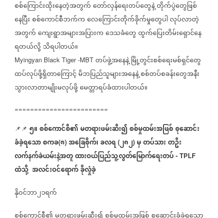
စစ်ကြောင်းထိုးနေတဲ့အတွက်
တော်လှန်ရေးတပ်တွေနဲ့
တိုက်ပွဲတွေဖြစ်
နေပြီး
စစ်ကောင်စီဘက်က
လေကြောင်းတိုက်ခိုက်မှုတွေပါ
လုပ်လာတဲ့
အတွက်
ကျေးရွာအများအပြားက
ဒေသခံတွေ
ထွက်ပြေးတိမ်းရှောင်နေ
ရတယ်လို့
သိရပါတယ်။
တပ်ဖွဲ့အနေနဲ့
မြို့တွင်းစစ်ရေးမစ်ရှင်တွေ
Myingyan Black Tiger -MBT
ထပ်လုပ်ဖို့ရှိတာကြောင့်
မိဘပြည်သူများအနေနဲ့
စစ်တပ်စခန်းတွေအနီး
သွားလာတာမျိုးမလုပ်ဖို့
မေတ္တာရပ်ခံထားပါတယ်။
========================
၅။
စစ်ကောင်စီ၏
မတရားဖမ်းဆီး၍
စစ်မှုထမ်းအဖြစ်
စုဆောင်း
📌📌
ခံခဲ့ရသော
စကခ
၈
အခြေစိုက်၊
ခလရ
၂၈၂
မှ
တပ်သား
တဦး
(
)
(
)
လက်နက်ခဲယမ်းနဲ့အတူ
ထားဝယ်ပြည်သူ့လွတ်မြောက်ရေးတပ်
- TPLF
ထံသို့
အလင်းဝင်ရောက်
ခိုလှုံခဲ့
နိုဝင်ဘာ၂၁ရက်
စစ်ကောင်စီ၏
မတရားဖမ်းဆီး၍
စစ်မှုထမ်းအဖြစ်
စုဆောင်းခံခဲ့ရသော