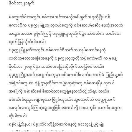
နိုဝင်ဘာ၂၁ရက်
မကွေးတိုင်းအတွင်း
စစ်သားအင်အားလိုအပ်ချက်အရဆိုပြီး
စစ်
ကောင်စီက
ပခုက္ကူမြို့က
လူငယ်တွေကို
စစ်ဆေးဖမ်းဆီး
နေတဲ့အတွက်
အသွားအလာဂရုစိုက်ကြဖို့
ပခုက္ကူလူထုတိုက်ပွဲကော်မတီက
သတိပေး
ထုတ်ပြန်လိုက်ပါတယ်။
ပခုက္ကူမြို့နယ်အတွင်း
စစ်ကောင်စီဘက်က
လုပ်ဆောင်နေတဲ့
လတ်တလောအခြေအနေကို
ပခုက္ကူလူထုတိုက်ပွဲကော်မတီ
က
မနေ့
နိုဝင်ဘာ
၂၀ရက်မှာ
သတိပေးပြောဆိုလိုက်တာဖြစ်ပါတယ်။
ပုခုက္ကူမြို့အဝင်
အထွက်တွေမှာ
စစ်ကောင်စီလက်အောက်ခံ
ပြည်သူ့စစ်
အဖွဲ့ဝင်တွေဟာ
ရဲနဲ့
ဌာနဆိုင်ရာအဖွဲ့တွေနဲ့အတူ
စစ်ဆေးပြီး
လူငယ်
အချို့ကို
ဖမ်းဆီးခေါ်ဆောင်တာတွေရှိနေတယ်လို့
သိရပါတယ်။
ဖမ်းဆီးခံရသူအများစုဟာ
မြို့ခံလူငယ်တွေမဟုတ်ဘဲ
ပခုက္ကူဘက်
အလုပ်လာလုပ်ကြတဲ့သူတွေဖြစ်နေတယ်လို့
ဒေသတွင်း
သတင်းတွေက
ဆိုပါတယ်။
ရခိုင်ပြည်နယ်၊
ပဲခူးတိုင်းတို့နဲ့ထိဆက်နေတဲ့
မင်းဘူးနဲ့
ပွင့်ဖြူ