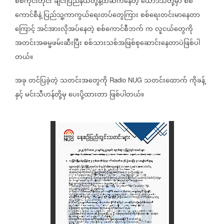
စစ်ကိုင်းတိုင်း
ချင်းပြည်နယ်တို့နဲ့ထိဆက်နေတဲ့
ယောဒသတို့မှာ
စစ်
ကောင်စီနဲ့
ပြည်သူ့ကာကွယ်ရေးတပ်တွေကြား
စစ်ရေးတင်းမာနေတာ
ကြောင့်
အင်အားလိုအပ်နေတဲ့
စစ်ကောင်စီဘက်
က
လူငယ်တွေကို
အတင်းအဓမ္မဖမ်းဆီးပြီး
စစ်သားသစ်အဖြစ်စုဆောင်းနေတာပဲဖြစ်ပါ
တယ်။
အခု
တင်ပြခဲ့တဲ့
သတင်းအတွေကို
သတင်းထောက်
ကိုခန့်
Radio NUG
နှင့်
မင်းသီဟန်တို့မှ
ပေးပို့ထားတာ
ဖြစ်ပါတယ်။