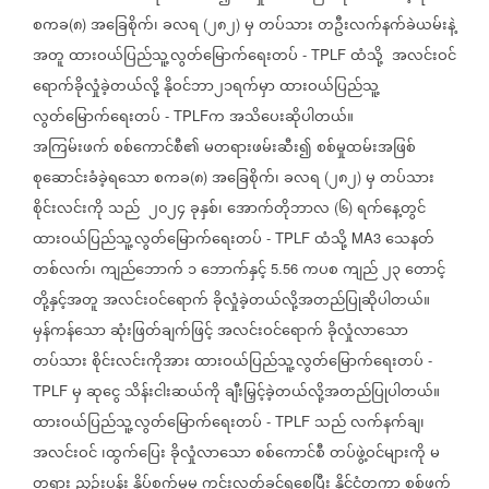
စကခ
၈
အခြေစိုက်၊
ခလရ
၂၈၂
မှ
တပ်သား
တဦးလက်နက်ခဲယမ်းနဲ့
(
)
(
)
အတူ
ထားဝယ်ပြည်သူ့လွတ်မြောက်ရေးတပ်
ထံသို့
အလင်းဝင်
- TPLF
ရောက်ခိုလှုံခဲ့တယ်လို့
နိုဝင်ဘာ၂၁ရက်မှာ
ထားဝယ်ပြည်သူ့
လွတ်မြောက်ရေးတပ်
က
အသိပေးဆိုပါတယ်။
- TPLF
အကြမ်းဖက်
စစ်ကောင်စီ၏
မတရားဖမ်းဆီး၍
စစ်မှုထမ်းအဖြစ်
စုဆောင်းခံခဲ့ရသော
စကခ
၈
အခြေစိုက်၊
ခလရ
၂၈၂
မှ
တပ်သား
(
)
(
)
စိုင်းလင်းကို
သည်
၂၀၂၄
ခုနှစ်၊
အောက်တိုဘာလ
၆
ရက်နေ့တွင်
(
)
ထားဝယ်ပြည်သူ့လွတ်မြောက်ရေးတပ်
ထံသို့
သေနတ်
- TPLF
MA3
တစ်လက်၊
ကျည်ဘောက်
၁
ဘောက်နှင့်
ကပစ
ကျည်
၂၃
တောင့်
5.56
တို့နှင့်အတူ
အလင်းဝင်ရောက်
ခိုလှုံခဲ့တယ်လို့အတည်ပြုဆိုပါတယ်။
မှန်ကန်သော
ဆုံးဖြတ်ချက်ဖြင့်
အလင်းဝင်ရောက်
ခိုလှုံလာသော
တပ်သား
စိုင်းလင်းကိုအား
ထားဝယ်ပြည်သူ့လွတ်မြောက်ရေးတပ်
-
မှ
ဆုငွေ
သိန်းငါးဆယ်ကို
ချီးမြှင့်ခဲ့တယ်လို့အတည်ပြုပါတယ်။
TPLF
ထားဝယ်ပြည်သူ့လွတ်မြောက်ရေးတပ်
သည်
လက်နက်ချ၊
- TPLF
အလင်းဝင်
၊ထွက်ပြေး
ခိုလှုံလာသော
စစ်ကောင်စီ
တပ်ဖွဲ့ဝင်များကို
မ
တရား
ညှဉ်းပန်း
နှိပ်စက်မှုမှ
ကင်းလွတ်ခွင့်ရစေပြီး
နိုင်ငံတကာ
စစ်ဖက်