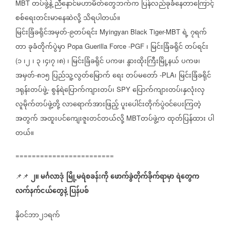
တပ်ဖွဲ့နဲ့
ညီနောင်မဟာမိတ်တွေဘက်က
ပြန်လည်ခုခံနေတာကြောင့်
MBT
စစ်ရေးတင်းမာနေဆဲလို့
သိရပါတယ်။
မြင်းခြံခရိုင်အမှတ်
၉တပ်ရင်း
ရဲ့
၇ရက်
-
Myingyan Black Tiger-MBT
တာ
ခုခံတိုက်ပွဲမှာ
၊
မြင်းခြံခရိုင်
တပ်ရင်း
Popa Guerilla Force -PGF
၁
၊၂
၊
၃
၊၄၊၇
၊၈
၊
မြင်းခြံခရိုင်
ပကဖ၊
နွားထိုးကြီးမြို့နယ်
ပကဖ၊
(
)
အမှတ်
၈၁၅
ပြည်သူ့လွတ်မြောက်
ရေး
တပ်မတော်
၊
မြင်းခြံခရိုင်
-
-PLA
ဒရုန်းတပ်ဖွဲ့
စွန်ရဲပြောက်ကျားတပ်၊
ပြောက်ကျားတပ်၊နှလုံးလှ
-
SPY
လူမိုက်တပ်ဖွဲ့တို့
လာရောက်အားဖြည့်
ပူးပေါင်းတိုက်ပွဲ၀င်ပေးကြတဲ့
အတွက်
အထူးပင်ကျေးဇူးတင်တယ်လို့
တပ်ဖွဲ့က
ထုတ်ပြန်ထား
ပါ
MBT
တယ်။
========================
၂။ မင်္ဂလာဒုံ
မြို့မရဲစခန်းကို
ဖောက်ခွဲတိုက်ခိုက်ရာမှာ
ရဲတွေက
📌📌
လက်နက်ငယ်တွေနဲ့
ပြန်ပစ်
နိုဝင်ဘာ၂၁ရက်