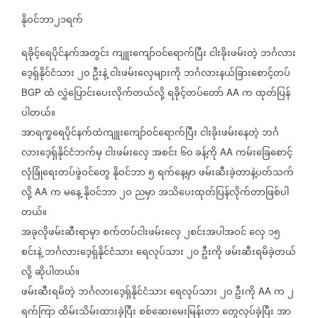
နိုဝင်ဘာ၂၁ရက်
ရခိုင့်ရေပိုင်နက်အတွင်း
ကျူးကျော်ဝင်ရောက်ပြီး
ငါးခိုးဖမ်းတဲ့
ဘင်္ဂလား
ဒေ့ရှ်နိုင်ငံသား
၂၀
ဦးနဲ့
ငါးဖမ်းလှေများကို
ဘင်္ဂလားနယ်ခြားစောင့်တပ်
ထံ
လွှဲပြောင်းပေးလိုက်တယ်လို့
ရခိုင့်တပ်တော်
က
ထုတ်ပြန်
BGP
AA
ပါတယ်။
အာရက္ခရေပိုင်နက်ထဲကျူးကျော်ဝင်ရောက်ပြီး
ငါးခိုးဖမ်းနေတဲ့
ဘင်္ဂ
လားဒေ့ရှ်နိုင်ငံဘက်မှ
ငါးဖမ်းလှေ
အစင်း
၆၀
ခန့်ကို
ကမ်းခြေစောင့်
AA
လုံခြုံရေးတပ်ဖွဲဝင်တွေ
နိုဝင်ဘာ
၅
ရက်နေ့မှာ
ဖမ်းဆီးခဲ့တာနဲ့ပတ်သက်
လို့
က
မနေ့
နိုဝင်ဘာ
၂ဝ
ညမှာ
အသိပေးထုတ်ပြန်လိုက်တာဖြစ်ပါ
AA
တယ်။
အခုလိုဖမ်းဆီးရာမှာ
စက်တပ်ငါးဖမ်းလှေ
၂စင်းအပါအဝင်
လှေ
၁၅
စင်းနဲ့
ဘင်္ဂလားဒေ့ရှ်နိုင်ငံသား
ရေလုပ်သား
၂၀
ဦးကို
ဖမ်းဆီးရမိခဲ့တယ်
လို့
ဆိုပါတယ်။
ဖမ်းဆီးရမိတဲ့
ဘင်္ဂလားဒေ့ရှ်နိုင်ငံသား
ရေလုပ်သား
၂၀
ဦးကို
က
၂
AA
ရက်ကြာ
ထိမ်းသိမ်းထားခဲ့ပြီး
စစ်ဆေးမေးမြန်းတာ
တွေလုပ်ခဲ့ပြီး
အာ