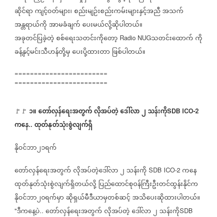
ဆိုင်ရာ
ကျင့်ဝတ်များ၊
စည်းမျဉ်းစည်းကမ်းများနှင့်အညီ
အသက်
အန္တရာယ်ကို
အာမခံချက်
ပေးမယ်လို့ဆိုပါတယ်။
အခုတင်ပြခဲ့တဲ့
စစ်ရေးသတင်း‌ကိုတော့
သတင်းထောက်
ကို
Radio NUG
ခန့်နှင့်မင်းသီဟန်တို့မှ
ပေးပို့ထားတာ
ဖြစ်ပါတယ်။
========================
========================
၁။
တော်လှန်ရေးအတွက်
လိုအပ်တဲ့
ဒေါ်လာ
၂
သန်းကို
🚩🚩
SDB ICO-2
ကနေ
ထုတ်နုတ်သုံးစွဲလျက်ရှိ
..
နိုဝင်ဘာ၂၁ရက်
တော်လှန်ရေးအတွက်
လိုအပ်တဲ့ဒေါ်လာ
၂
သန်းကို
ကနေ
SDB ICO-2
ထုတ်နုတ်သုံးစွဲလျက်ရှိတယ်လို့
ပြည်ထောင်စုဝန်ကြီးဦးတင်ထွန်းနိုင်က
နိုဝင်ဘာ၂၀ရက်မှာ
ဆိုရှယ်မီဒီယာမှတစ်ဆင့်
အသိပေးဆိုထားပါတယ်။
ဒီကနေ့ပဲ
တော်လှန်ရေးအတွက်
လိုအပ်တဲ့
ဒေါ်လာ
၂
သန်းကို
"
..
SDB