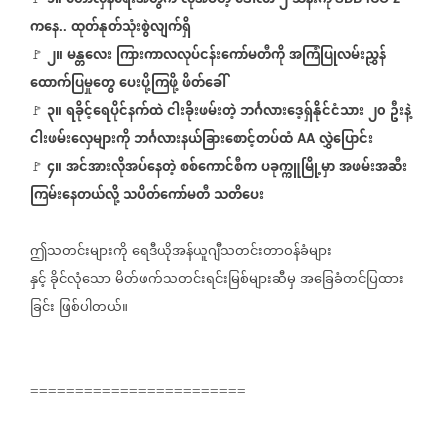
၁။
တော်လှန်ရေးအတွက်
လိုအပ်တဲ့
ဒေါ်လာ
၂
သန်းကို
ကနေ
ထုတ်နုတ်သုံးစွဲလျက်ရှိ
..
၂။
မန္တလေး
ကြားကာလလုပ်ငန်းကော်မတီကို
အကြံပြုလမ်းညွှန်
🚩
⁨
ထောက်ပြမှုတွေ
ပေးပို့ကြဖို့
ဖိတ်ခေါ်
၃။
ရခိုင့်ရေပိုင်နက်ထဲ
ငါးခိုးဖမ်းတဲ့
ဘင်္ဂလားဒေ့ရှ်နိုင်ငံသား
၂၀
ဦးနဲ့
🚩
⁨⁩ ⁨
ငါးဖမ်းလှေများကို
ဘင်္ဂလားနယ်ခြားစောင့်တပ်ထံ
လွှဲပြောင်း
AA
၄။
အင်အားလိုအပ်နေတဲ့
စစ်ကောင်စီက
ပခုက္ကူမြို့မှာ
အဖမ်းအဆီး
🚩
ကြမ်း‌နေတယ်လို့
သပိတ်ကော်မတီ
သတိပေး
ဤသတင်းများကို
ရေဒီယိုအန်ယူဂျီသတင်းတာဝန်ခံများ
နှင့်
ခိုင်လုံသော
မိတ်ဖက်သတင်းရင်းမြစ်များဆီမှ
အခြေခံတင်ပြထား
ခြင်း
ဖြစ်ပါတယ်။
========================