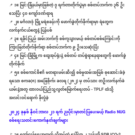
၁။
မြင်းခြံနယ်မှာဖြစ်တဲ့
၇
ရက်တာတိုက်ပွဲမှာ
စစ်တပ်ဘက်က
၃၆
ဦး
📌
⁨⁨⁨
သေပြီး
၄ဝ
ကျော်ဒဏ်ရာရ
၂။ မင်္ဂလာဒုံ
မြို့မရဲစခန်းကို
ဖောက်ခွဲတိုက်ခိုက်ရာမှာ
ရဲတွေက
📌
လက်နက်ငယ်တွေနဲ့
ပြန်ပစ်
၃။
ရခိုင်ပြည်
အမ်းဘက်ကို
စစ်ကူသွားမယ့်
စစ်တပ်စစ်ကြောင်းကို
📌
⁨
ကြားဖြတ်တိုက်ခိုက်ရာ
စစ်တပ်ဘက်က
၉
ဦးသေဆုံးပြီး
၄။
မြင်းခြံမြို့က
ထွေအုပ်ရုံးနဲ့
စစ်တပ်
တပ်စွဲရာနေရာတွေကို
ဖောက်ခွဲ
📌
⁨
တိုက်ခိုက်
၅။
စစ်ကောင်စီ၏
မတရားဖမ်းဆီး၍
စစ်မှုထမ်းအဖြစ်
စုဆောင်းခံခဲ့
📌
ရသော
စကခ
၈
အခြေစိုက်၊
ခလရ
၂၈၂
မှ
တပ်သား
တဦးလက်နက်ခဲ
(
)
(
)
ယမ်းနဲ့အတူ
ထားဝယ်ပြည်သူ့လွတ်မြောက်ရေးတပ်
ထံသို့
- TPLF
အလင်းဝင်ရောက်
ခိုလှုံခဲ့
၂၀၂၄
ခုနှစ်
နိုဝင်ဘာလ
၂၁
ရက်
ညပိုင်းမှာတင်ပြပေးမယ့်
Radio NUG
စစ်ရေးသတင်းကောက်နုတ်ချက်များ
🚩
SDB ICO-2