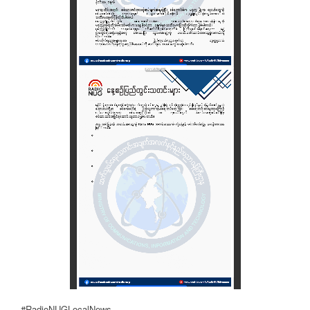
#RadioNUGLocalNews