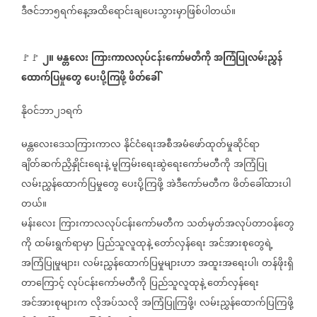
ဒီဇင်ဘာ၅ရက်နေ့အထိရောင်းချပေးသွားမှာဖြစ်ပါတယ်။
၂။
မန္တလေး
ကြားကာလလုပ်ငန်းကော်မတီကို
အကြံပြုလမ်းညွှန်
🚩🚩
⁨
ထောက်ပြမှုတွေ
ပေးပို့ကြဖို့
ဖိတ်ခေါ်
နိုဝင်ဘာ၂၁ရက်
မန္တလေးဒေသကြားကာလ
နိုင်ငံရေးအစီအမံဖော်ထုတ်မှုဆိုင်ရာ
ချိတ်ဆက်ညှိနှိုင်းရေးနဲ့
မူကြမ်းရေးဆွဲရေးကော်မတီကို
အကြံပြု
လမ်းညွှန်ထောက်ပြမှုတွေ
ပေးပို့ကြဖို့
အဲဒီကော်မတီက
ဖိတ်ခေါ်ထားပါ
တယ်။
မန်းလေး
ကြားကာလလုပ်ငန်းကော်မတီက
သတ်မှတ်အလုပ်တာဝန်တွေ
ကို
ထမ်းရွက်ရာမှာ
ပြည်သူလူထုနဲ့
တော်လှန်ရေး
အင်အားစုတွေရဲ့
အကြံပြုမှုများ၊
လမ်းညွှန်ထောက်ပြမှုများဟာ
အထူးအရေးပါ၊
တန်ဖိုးရှိ
တာကြောင့်
လုပ်ငန်းကော်မတီကို
ပြည်သူလူထုနဲ့
တော်လှန်ရေး
အင်အားစုများက
လိုအပ်သလို
အကြံပြုကြဖို့၊
လမ်းညွှန်ထောက်ပြကြဖို့