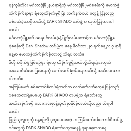
ရန်ကုန်တိုင်း
မင်္ဂလာဒုံမြို့နယ်မှာရှိတဲ့
မင်္ဂလာဒုံမြို့မရဲစခန်းကို
ဖောက်ခွဲ
တိုက်ခိုက်ရာမှာ
ရဲတွေထိခိုက်မှုရှိပြီး
လက်နက်ငယ်
တွေနဲ့
ပြန်လည်
ပစ်ခတ်ခဲ့တာရှိတယ်လို့
တပ်ဖွဲ့က
ထုတ်ပြန်ထားပါ
DARK SHADO
တယ်။
မင်္ဂလာဒုံမြို့နယ်
ခရေပင်လမ်းခွဲနဲ့ပြည်လမ်းထောင့်က
မင်္ဂလာဒုံမြို့မ
ရဲစခန်းကို
တပ်ဖွဲ့က
မနေ့
နိုဝင်ဘာ
၂၀
ရက်နေ့
ည
၇
နာရီ
Dark Shadow
ခန့်မှာ
ဖောက်ခွဲတိုက်ခိုက်ခဲ့တာလို့
သိရပါတယ်။
ဒီတိုက်ခိုက်မှုဖြစ်စဉ်မှာ
ရဲတွေ
ထိခိုက်မှုရှိတယ်လို့သိရတဲ့အတွက်
အသေးစိတ်အခြေအနေကို
ဆက်လက်စုံစမ်းနေတယ်လို့
အသိပေးထား
ပါတယ်။
အကြမ်းဖက်
စစ်ကောင်စီတပ်ဖွဲ့ဘက်က
လက်နက်ငယ်တွေနဲ့
ပြန်လည်
ပစ်ခတ်တာရှိပေမယ့်
တပ်ဖွဲ့က
ရဲဘော်တွေ
DARK SHADO
အထိအခိုက်မရှိ
ဘေးကင်းစွာနဲ့ဆုတ်ခွာနိုင်ခဲ့တယ်လို့လည်း
သိရပါ
တယ်။
ပြည်သူလူထုကို
နေ့စဉ်လို
ဒုက္ခပေးနေတဲ့
အကြမ်းဖက်စစ်ကောင်စီတပ်ဖွဲ့
ဝင်တွေကို
ရဲဘော်တွေအနေနဲ့
ရရာနေရာကနေ
DARK SHADO