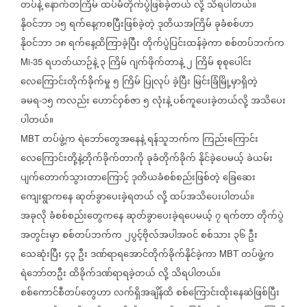
တပ်နဲ့
နောက်တကြိမ်
ထပ်မံတိုက်ပွဲဖြစ်ခဲ့တယ်
လို့
သိရပါတယ်။
နိုဝင်ဘာ
၁၅
ရက်နေ့ကစပြီးဖြစ်ခဲ့တဲ့
ဒုတိယအကြိမ်
ခုခံစစ်ဟာ
နိုဝင်ဘာ
၁၈
ရက်နေ့ထိကြာခဲ့ပြီး
တိုက်ပွဲပြင်းထန်ခဲ့ကာ
စစ်တပ်ဘက်က
ရဟတ်ယာဉ်နဲ့
၃
ကြိမ်
ဂျက်ဖိုက်တာနဲ့
၂
ကြိမ်
စုစုပေါင်း
Mi-35
လေကြောင်းတိုက်ခိုက်မှု
၅
ကြိမ်
ပြုလုပ်
ခဲ့ပြီး
မြင်းခြံမြို့မှာရှိတဲ့
ခမရ
၁၅
ကလည်း
ဟောင်ဝှစ်ဇာ
၅
လုံးနဲ့
ပစ်ကူ‌ပေးခဲ့တယ်လို့
အသိပေး
-
ပါတယ်။
တပ်ဖွဲ့က
ရဲဘော်တွေအနေနဲ့
ရန်သူဘက်က
ကြည်းကြောင်း
MBT
လေကြောင်းတို့နဲ့တိုက်ခိုက်တာကို
ခုခံတိုက်ခိုက်
နိုင်ခဲ့ပေမယ့်
ခဲယမ်း
ပျက်တောက်သွားတာကြောင့်
ဒုတိယခံစစ်စည်းဖြစ်တဲ့
ခြေဆေး
ကျေးရွာကနေ
ဆုတ်ခွာပေးခဲ့ရတယ်
လို့
ထပ်အသိပေးပါတယ်။
အခုလို
ခံစစ်စည်းတွေကနေ
ဆုတ်ခွာပေးခဲ့ရပေမယ့်
၇
ရက်တာ
တိုက်ပွဲ
အတွင်းမှာ
စစ်တပ်ဘက်က
၂ပွင့်ဗိုလ်အပါအဝင်
စစ်သား
၃၆
ဦး
သေဆုံးပြီး
၄၃
ဦး
ဒဏ်ရာရအောင်တိုက်ခိုက်နိုင်ခဲ့ကာ
တပ်ဖွဲ့က
MBT
ရဲဘော်တဦး
ထိခိုက်ဒဏ်ရာရခဲ့တယ်
လို့
သိရပါတယ်။
စစ်ကောင်စီတပ်တွေဟာ
လက်ရှိအချိန်ထိ
စစ်ကြောင်းထိုးနေဆဲဖြစ်ပြီး