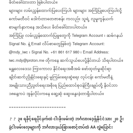
ဖိတ်ခေါ်ထားတာ
ဖြစ်ပါတယ်။
များများ
လမ်းညွှန်ထောက်ပြပေးကြပါ၊
များများ
အကြံပြုပေးကြပါလို့
ကော်မတီဝင်
ဒေါက်တာတေဇာစန်း
ကလည်း
သူရဲ့
လူမှုကွန်ယက်
စာမျက်နှာကနေ
အသိပေး
ဖိတ်ခေါ်ထားပါတယ်။
အကြံပြု၊
လမ်းညွှန်ထောက်ပြမှုတွေကို
၊
ဆစ်ဂနယ်
Telegram Account
နဲ့
လိပ်စာတွေဖြစ်တဲ့
Signal No.
Email
Telegram Account:
၊
၊
@mdy_iwc
Signal No. +61 861 617 980
Email Address:
တိုကနေ
ဆက်သွယ်ပေးပို့နိုင်တယ်
သိရပါတယ်။
iwc.mdy@proton.me
မန္တလေးဒေသ
ကြားကာလ
နိုင်ငံရေးအစီအမံ
ဖော်ထုတ်မှုဆိုင်ရာ
ချိတ်ဆက်ညှိနှိုင်းရေးနှင့်
မူကြမ်းရေးဆွဲရေး
လုပ်ငန်း
ကော်မတီနဲ့
အမျိုးသားညီညွတ်ရေးအစိုးရ
ပြည်ထောင်စုဝန်ကြီးချုပ်တို့
နိုဝင်ဘာ
၁၈နေ့ကပဲ
အွန်လိုင်းကနေ
ဆွေ့ဆုံ
ဆွေးနွေးခဲ့တာရှိပါတယ်။
========================
၃။
ရခိုင့်ရေပိုင်နက်ထဲ
ငါးခိုးဖမ်းတဲ့
ဘင်္ဂလားဒေ့ရှ်နိုင်ငံသား
၂၀
ဦး
🚩🚩
⁨⁩ ⁨
နဲ့ငါးဖမ်းလှေများကို
ဘင်္ဂလားနယ်ခြားစောင့်တပ်ထံ
လွှဲပြောင်း
AA