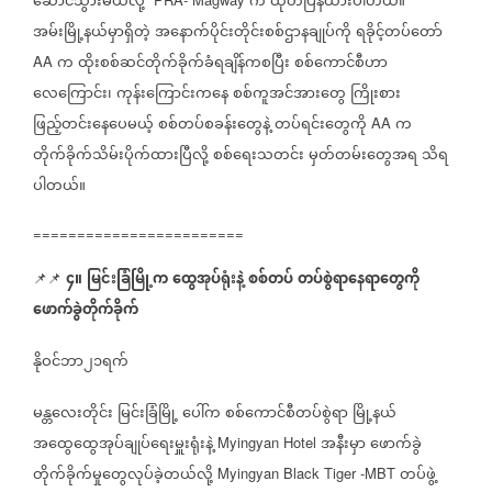
ဆောင်သွားမယ်လို့
က
ထုတ်ပြန်ထားပါတယ်။
အမ်းမြို့နယ်မှာရှိတဲ့
အနောက်ပိုင်းတိုင်းစစ်ဌာနချုပ်ကို
ရခိုင့်တပ်တော်
က
ထိုးစစ်ဆင်တိုက်ခိုက်ခံရချိန်ကစပြီး
စစ်ကောင်စီဟာ
AA
လေကြောင်း၊
ကုန်းကြောင်းကနေ
စစ်ကူအင်အားတွေ
ကြိုးစား
ဖြည့်တင်းနေပေမယ့်
စစ်တပ်စခန်းတွေနဲ့
တပ်ရင်းတွေကို
က
AA
တိုက်ခိုက်သိမ်းပိုက်ထားပြီလို့
စစ်ရေးသတင်း
မှတ်တမ်းတွေအရ
သိရ
ပါတယ်။
========================
၄။
မြင်းခြံမြို့က
ထွေအုပ်ရုံးနဲ့
စစ်တပ်
တပ်စွဲရာနေရာတွေကို
📌📌
⁨
ဖောက်ခွဲတိုက်ခိုက်
နိုဝင်ဘာ၂၁ရက်
မန္တလေးတိုင်း
မြင်းခြံမြို့
ပေါ်က
စစ်ကောင်စီတပ်စွဲရာ
မြို့နယ်
အထွေထွေအုပ်ချုပ်ရေးမှူးရုံးနဲ့
အနီးမှာ
ဖောက်ခွဲ
Myingyan Hotel
တိုက်ခိုက်မှုတွေလုပ်ခဲ့တယ်လို့
တပ်ဖွဲ့
Myingyan Black Tiger -MBT