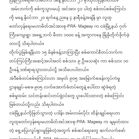
ပြန်ကြားရေးကော်မတီက
ဒီနေ့
နိုဝင်ဘာ
၂၁
မှာထုတ်ပြန်ပါတယ်။
အမ်းဘက်ကို
စစ်ကူသွားမယ့်
အင်အား
၄ဝ
ပါတဲ့
စစ်တပ်စစ်ကြောင်း
ကို
မနေ့
နိုဝင်ဘာ
၂၀
ရက်နေ့
ညနေ
၄
နာရီခန့်အချိန်
မှာ
လူထု
တော်လှန်ရေးမဟာမိတ်အင်အားစု
က
ငဖဲမြို့နယ်
ဂုတ်
-PRA- Magway
ကြီးကျေးရွာ
အရှေ့ဘက်
မီတာ
၁၀၀၀
ခန့်
အကွာကနေ
ခြုံခိုတိုက်ခိုက်ခဲ့
တာလို့
သိရပါတယ်။
တိုက်ပွဲဖြစ်ချိန်ဟာ
၁၅
မိနစ်ခန့်သာကြာပြီး
စစ်ကောင်စီတပ်ဘက်က
တပ်ကြပ်ကြီးအဆင့်အပါအဝင်
စစ်သား
၉
ဦးသေဆုံး
ကာ
စစ်သား
၁၀
ဦးခန့်
ဒဏ်ရာရသွားတယ်လို့
အသိပေးပါတယ်။
အဲဒီစစ်တပ်စစ်ကြောင်းဟာ
အမှတ်
၉၀၅
အမြောက်စခန်းကွပ်ကဲမှု
ဌာနချုပ်
မစခ
၉၀၅
လက်အောက်ခံတပ်တွေနဲ့
ပေါ်တာ
ဆွဲခံရတဲ့
-
-
စစ်မှုထမ်း
သင်တန်းဆင်းတပ်ဖွဲ့ဝင်တွေ
ပူးပေါင်းထားတဲ့
စစ်ကြောင်း
ဖြစ်တယ်လို့လည်း
သိရပါတယ်။
ငဖဲမြို့နယ်ကိုဖြတ်သွားတဲ့
ပဒါန်း
အမ်းလမ်းပိုင်း
ထိန်းချုပ်ရေးဟာ
-
လူထုတော်လှန်ရေးမဟာမိတ်အင်အားစု
က
ချမှတ်ထား
-PRA- Magway
တဲ့
ရှေ့ပြေးလှုပ်ရှားမှုဖြစ်တဲ့အတွက်
စစ်ဆင်ရေးတွေ
ဆက်လက်ဖော်
PRA- Magway