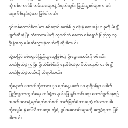
ကို
စစ်ကောင်စီ
တပ်သားများနဲ့
ဒီးဒုတ်ကွင်း
ပြည်သူ့စစ်များက
ဝင်
ရောက်စီးနင်းခဲ့တာ
ဖြစ်ပါတယ်။
၎င်းစစ်ကောင်စီတပ်က
စစ်ရှောင်
နေအိမ်
၇
လုံးနဲ့
ဆေးခန်း
၁
ခုကို
မီးရှို့
ဖျက်ဆီးခဲ့ပြီး
သံဃာတပါးကို
လူဝတ်လဲ
စေကာ
စစ်ရှောင်
ပြည်သူ
၁၇
ဦးနဲ့အတူ
ဖမ်းဆီးသွားခဲ့တယ်လို့
ဆိုပါတယ်။
ထို့အပြင်
စစ်ရှောင်ပြည်သူတွေဖြစ်တဲ့
ဦးဌေးအောင်ကို
ဖမ်းဆီး
သတ်ဖြတ်ခဲ့ကြပြီး
ဦးသိန်းစိန်ကို
နေအိမ်ထဲမှာ
ပိတ်လှောင်ကာ
မီးရှို့
သတ်ဖြတ်ခဲ့တယ်လို့
သိရပါတယ်။
ထိုနောက်
အောက်တိုဘာလ
၃၁
ရက်နေ့
မနက်
၁၀
နာရီခန့်မှာ
ပေါက်
ပြည်သူ့ကာကွယ်ရေး
တပ်ဖွဲ့က
နယ်မြေ
ရှင်းလင်းရေး
ဆောင်ရွက်နေစဉ်
အဝတ်ဗလာနဲ့
ရက်ရက်စက်စက်
သတ်ဖြတ်ခံထားရတဲ့
သံဃာတပါး၊
ကိုငချမ်း
နဲ့
ဒေါ်သီတာထွေး
တို့ရဲ့
ရုပ်အလောင်းများကို
တွေ့ခဲ့ရတာ
ဖြစ်
ပါတယ်။