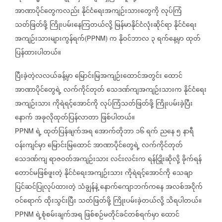
အာဏာပိုင်တွေကလည်း
နိုင်ငံရေးအကျဉ်းသားတွေကို
လုပ်ကြံ
သတ်ဖြတ်ဖို့
ကြိုးပမ်းနေကြတယ်လို့
မြန်မာနိုင်ငံလုံးဆိုင်ရာ
နိုင်ငံရေး
အကျဉ်းသားများကွန်ရက်
က
နိုဝင်ဘာလ
၃
ရက်နေ့မှာ
ထုတ်
(PPNM)
ပြန်ထားပါတယ်။
ပြီးခဲ့တဲ့‌လလယ်ခန့်မှာ
မြောင်းမြအကျဉ်းထောင်အတွင်း
ထောင်
အာဏာပိုင်တွေရဲ့
လက်ကိုင်တုတ်
သေဒဏ်ကျအကျဉ်းသားက
နိုင်ငံရေး
အကျဉ်းသား
ကိုရဲရင့်အောင်ကို
လုပ်ကြံသတ်ဖြတ်ဖို့
ကြိုးပမ်းခဲ့ပြီး
နောက်
အခုလိုထုတ်ပြန်လာတာ
ဖြစ်ပါတယ်။
ရဲ့
ထုတ်ပြန်ချက်အရ
အောက်တိုဘာ
၁၆
ရက်
ညနေ
၅
နာရီ
PPNM
ဝန်းကျင်မှာ
မြောင်းမြထောင်
အာဏာပိုင်တွေရဲ့
လက်ကိုင်တုတ်
သေဒဏ်ကျ
ရာဇဝတ်အကျဉ်းသား
လင်းလင်းက
ရန်ငြှိုးဆိုလို့
ခိုက်ရန်
တောင်မဖြစ်ဖူးတဲ့
နိုင်ငံရေးအကျဉ်းသား
ကိုရဲရင့်အောင်ကို
သေချာ
ပြင်ဆင်ပြုလုပ်ထားတဲ့
သံချွန်နဲ့
နောက်ကျောဘက်ကနေ
အလစ်အငိုက်
ဝင်ရောက်
ထိုးသွင်းပြီး
သတ်ဖြတ်ဖို့
ကြိုးပမ်းခဲ့တယ်လို့
သိရပါတယ်။
ရဲ့စုံစမ်းချက်အရ
ဖြစ်စဉ်မတိုင်ခင်တစ်ရက်မှာ
ထောင်
PPNM