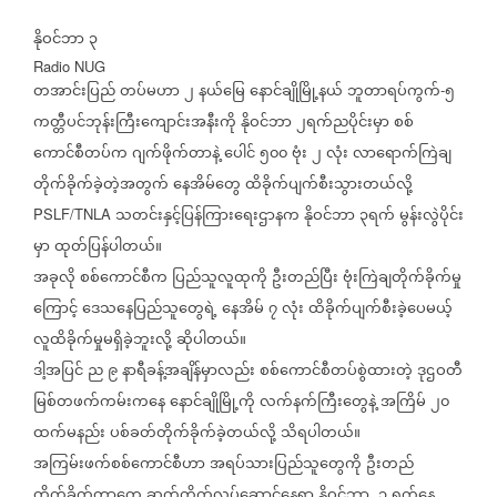
နိုဝင်ဘာ
၃
Radio NUG
တအာင်းပြည်
တပ်မဟာ
၂
နယ်မြေ
နောင်ချိုမြို့နယ်
ဘူတာရပ်ကွက်
၅
-
ကတ္တီပင်ဘုန်းကြီးကျောင်းအနီးကို
နိုဝင်ဘာ
၂ရက်ညပိုင်းမှာ
စစ်
ကောင်စီတပ်က
ဂျက်ဖိုက်တာနဲ့
ပေါင်
၅၀၀
ဗုံး
၂
လုံး
လာရောက်ကြဲချ
တိုက်ခိုက်ခဲ့တဲ့အတွက်
နေအိမ်တွေ
ထိခိုက်ပျက်စီးသွားတယ်လို့
သတင်းနှင့်ပြန်ကြားရေးဌာနက
နိုဝင်ဘာ
၃ရက်
မွန်းလွဲပိုင်း
PSLF/TNLA
မှာ
ထုတ်ပြန်ပါတယ်။
အခုလို
စစ်ကောင်စီက
ပြည်သူလူထုကို
ဦးတည်ပြီး
ဗုံးကြဲချတိုက်ခိုက်မှု
ကြောင့်
ဒေသနေပြည်သူတွေရဲ့
နေအိမ်
၇
လုံး
ထိခိုက်ပျက်စီးခဲ့ပေမယ့်
လူထိခိုက်မှုမရှိခဲ့ဘူးလို့
ဆိုပါတယ်။
ဒါ့အပြင်
ည
၉
နာရီခန့်အချိန်မှာလည်း
စစ်ကောင်စီတပ်စွဲထားတဲ့
ဒုဌဝတီ
မြစ်တဖက်ကမ်းကနေ
နောင်ချိုမြို့ကို
လက်နက်ကြီးတွေနဲ့
အကြိမ်
၂၀
ထက်မနည်း
ပစ်ခတ်တိုက်ခိုက်ခဲ့တယ်လို့
သိရပါတယ်။
အကြမ်းဖက်စစ်ကောင်စီဟာ
အရပ်သားပြည်သူတွေကို
ဦးတည်
တိုက်ခိုက်တာတွေ
ဆက်တိုက်လုပ်ဆောင်နေရာ
နိုဝင်ဘာ
၁
ရက်နေ့