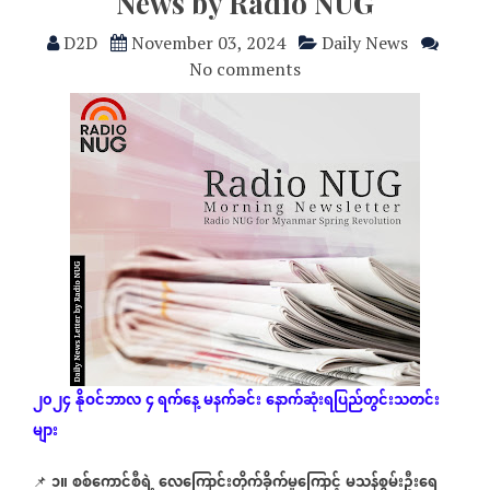
News by Radio NUG
D2D
November 03, 2024
Daily News
No comments
၂၀၂၄
နိုဝင်ဘာလ
၄ ရက်နေ့
မနက်ခင်း
နောက်ဆုံး
ရပြည်တွင်းသတင်း
များ
၁။
စစ်ကောင်စီရဲ့
လေကြောင်းတိုက်ခိုက်မှုကြောင့်
မသန်စွမ်းဦးရေ
📌