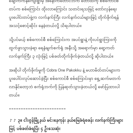
ချောက်ကန်ကျေးရွာမှ
အနောက်တောင်ဘက်
တောထဲကို
စစ်ကောင်စီ
တပ်က
စစ်ကြောင်း
ထိုးလာကြောင်း
သတင်းရသဖြင့်
တော်လှန်ရေး
ပူးပေါင်းတပ်ဖွဲ့က
လက်နက်ကြီး
လက်နက်ငယ်များဖြင့်
တိုက်ခိုက်ရန်
အသင့်စောင့်ဆိုင်း
နေခဲ့တယ်လို့
သိရပါတယ်။
သို့ပင်မယ့်
စစ်ကောင်စီ
စစ်ကြောင်းက
အပင်ရွာနဲ့
ကိုးပင်ရွာကြားကို
ထွက်ခွာသွားခဲ့ရာ
ရေနံချက်စက်ရုံ
အနီးသို့
အရောက်မှာ
ရော့ကတ်
လက်နက်ကြီး
၃
လုံးဖြင့်
ပစ်ခတ်တိုက်ခိုက်ခဲ့တယ်လို့
ဆိုပါတယ်။
အဆိုပါ
တိုက်ခိုက်မှုကို
နဲ့
မဟာမိတ်တပ်များက
Cobra One Pakokku
ပူးပေါင်းလုပ်ဆောင်ခဲ့ပြီး
စစ်ကောင်စီ
စစ်ကြောင်းမှာ
ရှေ့ဆက်မတက်
လာနိုင်တော့ဘဲ
စက်ရုံဘက်ကို
ပြန်ဆုတ်သွားခဲ့တယ်လို့
ဖော်ပြထားပါ
တယ်။
========================
၃။
ငါးဇွန်မြို့နယ်
မင်းနေကုန်း
နယ်မြေခံရဲစခန်း
လက်နက်ကြီးများ
🚩🚩
ဖြင့်
ပစ်ခတ်ခံရပြီး
၄
ဦးသေဆုံး