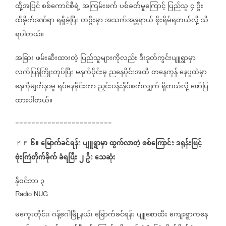
ထို့အပြင်
စစ်ကောင်စီရဲ့
အကြမ်းဖက်
ပစ်ခတ်မှုကြောင့်
ပြည်သူ
၄
ဦး
ထိခိုက်ဒဏ်ရာ
ရရှိခဲ့ပြီး
တဦးမှာ
အသက်အန္တရာယ်
စိုးရိမ်ရတယ်လို့
သိ
ရပါတယ်။
အခြား
ဖမ်းဆီးထားတဲ့
ပြည်သူများကိုလည်း
ဒီးဒုတ်ကွင်းပျူရွာမှာ
လက်ပြန်ကြိုးတုပ်ပြီး
မနက်ပိုင်းမှ
ညနေပိုင်းအထိ
တနေကုန်
နေပူထဲမှာ
နေကိုမျက်နှာမူ
ရပ်နေခိုင်းကာ
ညှင်းပန်းနှိပ်စက်လျှက်
ရှိတယ်လို့
ဖော်ပြ
ထားပါတယ်။
========================
၆။
မြောက်ခင်ရန်း
ပျူရွာမှာ
ထွက်လာတဲ့
စစ်ကြောင်း
ဒရုန်းဖြင့်
🚩🚩
ဗုံးကြဲတိုက်ခိုက်
ခံရပြီး
၂
ဦး
သေဆုံး
နိုဝင်ဘာ
၃
Radio NUG
မကွေးတိုင်း၊
ဂန့်ဂေါမြို့နယ်၊
မြောက်ခင်ရန်း
ပျူစောထီး
ကျေးရွာကနေ