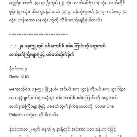
ကျည်ဘောက်
၇
ခု၊
ဦးထုပ်
၂
လုံး၊
လက်ပစ်ဗုံး
၁
လုံး၊
လက်ကိုင်
(
)
(
)
(
)
ဖုန်း
၃
လုံး၊
အီကွေ့မန့်ခါးပတ်
၁
ခု၊
စစ်သုံးပုခတ်
၁
ခု၊
ကင်မရာ
၁
(
)
(
)
(
)
(
)
လုံး၊
ဟန်းကော
၁
လုံး
တို့ကို
သိမ်းဆည်းရရှိခဲ့ပါတယ်။
(
)
========================
၂။
ပခုက္ကူတွင်
စစ်ကောင်စီ
စစ်ကြောင်းကို
ရော့ကတ်
🚩🚩
လက်နက်ကြီးများဖြင့်
ပစ်ခတ်တိုက်ခိုက်
နိုဝင်ဘာ
၃
Radio NUG
မကွေးတိုင်း၊
ပခုက္ကူ
မြို့နယ်၊
အင်ပင်
ကျေးရွာနဲ့
ကိုးပင်
ကျေးရွာကြား
က
ရေနံချက်စက်ရုံ
အနီးမှာ
စစ်ကောင်စီ
စစ်ကြောင်းကို
ရော့ကတ်
လက်နက်ကြီးများဖြင့်
ပစ်ခတ်တိုက်ခိုက်ခဲ့တယ်လို့
Cobra One
အဖွဲ့က
ဆိုပါတယ်။
Pakokku
နိုဝင်ဘာလ
၂
ရက်
မနက်
၅
နာရီတွင်
အင်အား
၁၀၀
ဝန်းကျင်ဖြင့်