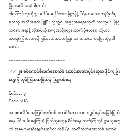
ပြီး
အသိပေးခဲ့ပါတယ်။
ဒါကြောင့်
သူတို့ရဲ့
မယိမ်းမယိုင်တဲ့သန္နိဋ္ဌာန်နဲ့
ကြီးမားသောထည့်ဝင်မှု
များကို
အသိအမှတ်ပြုပြီး
သူတို့ရဲ့
အခွင့်အရေးတွေကို
ကာကွယ်၊
မြှင့်
တင်ပေးရေးနဲ့
လိုအပ်တဲ့အကူအညီတွေထောက်ပံ့ပေးရေးတို့ဟာ
အရေးကြီးတယ်လို့
မြန်မာသံအမတ်ကြီး
က
ဆက်လက်ပြောဆိုခဲ့ပါ
တယ်။
========================
၂။
စစ်ကောင်စီလက်အောက်ခံ
ထောင်အာဏာပိုင်တွေက
နိုင်ကျဉ်း
📌📌
တွေကို
လုပ်ကြံသတ်ဖြတ်ဖို့
ကြိုးပမ်းနေ
နိုဝင်ဘာ
၃
Radio NUG
အာဏာသိမ်း
အကြမ်းဖက်စစ်ကောင်စီဟာ
အာဏာရှင်စနစ်အမြစ်ပြတ်
ရေး
ကြိုးပမ်းနေကြတဲ့
ပြည်သူတွေနဲ့
နိုင်ငံရေး
တက်ကြွလှုပ်ရှားသူတွေ
ကို
အဓမ္မဖမ်းဆီးချုပ်နှောင်လျက်ရှိပြီး
သူတို့လက်အောက်ခံ
ထောင်