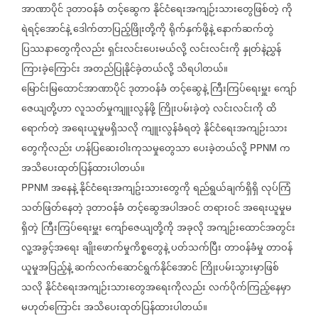
အာဏာပိုင်
ဒုတာဝန်ခံ
တင့်ဆွေက
နိုင်ငံရေးအကျဉ်းသားတွေဖြစ်တဲ့
ကို
ရဲရင့်အောင်နဲ့
ဒေါက်တာပြည့်ဖြိုးတို့ကို
ရိုက်နှက်ဖို့နဲ့
နောက်ဆက်တွဲ
ပြဿနာတွေကိုလည်း
ရှင်းလင်းပေးမယ်လို့
လင်းလင်းကို
နှုတ်နဲ့ညွှန်
ကြားခဲ့ကြောင်း
အတည်ပြုနိုင်ခဲ့တယ်လို့
သိရပါတယ်။
မြောင်းမြထောင်အာဏာပိုင်
ဒုတာဝန်ခံ
တင့်ဆွေနဲ့
ကြီးကြပ်ရေးမှူး
ကျော်
ဇေယျတို့ဟာ
လူသတ်မှုကျူးလွန်ဖို့
ကြိုးပမ်းခဲ့တဲ့
လင်းလင်းကို
ထိ
ရောက်တဲ့
အရေးယူမှုမရှိသလို
ကျူးလွန်ခံရတဲ့
နိုင်ငံရေးအကျဉ်းသား
တွေကိုလည်း
ဟန်ပြဆေးဝါးကုသမှုတွေသာ
ပေးခဲ့တယ်လို့
က
PPNM
အသိပေးထုတ်ပြန်ထားပါတယ်။
အနေနဲ့
နိုင်ငံရေးအကျဥ်းသားတွေကို
ရည်ရွယ်ချက်ရှိရှိ
လုပ်ကြံ
PPNM
သတ်ဖြတ်နေတဲ့
ဒုတာဝန်ခံ
တင့်ဆွေအပါအဝင်
တရားဝင်
အရေးယူမှုမ
ရှိတဲ့
ကြီးကြပ်ရေးမှူး
ကျော်ဇေယျတို့ကို
အခုလို
အကျဉ်းထောင်အတွင်း
လူ့အခွင့်အရေး
ချိုးဖောက်မှုကိစ္စတွေနဲ့
ပတ်သက်ပြီး
တာဝန်ခံမှု
တာဝန်
ယူမှုအပြည့်နဲ့
ဆက်လက်ဆောင်ရွက်နိုင်အောင်
ကြိုးပမ်းသွားမှာဖြစ်
သလို
နိုင်ငံရေးအကျဉ်းသားတွေအရေးကိုလည်း
လက်ပိုက်ကြည့်နေမှာ
မဟုတ်ကြောင်း
အသိပေးထုတ်ပြန်ထားပါတယ်။