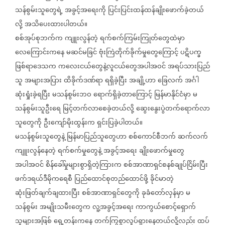
သန်စွမ်းသူတွေရဲ့
အခွင့်အရေးကို
ပြင်းပြင်းထန်ထန်ချိုးဖောက်ခဲ့တယ်
လို့
အသိပေးထားပါတယ်။
စစ်အုပ်စုဘက်က
ကျူးလွန်တဲ့
ရက်စက်ကြမ်းကြုတ်တွေထဲမှာ
လေကြောင်းကနေ
မဆင်မခြင်
ဗုံးကြဲတိုက်ခိုက်မှုတွေကြောင့်
ပဋိပက္ခ
ဖြစ်ရာဒေသက
ကလေးငယ်တွေနဲ့လူငယ်တွေအပါအဝင်
အရပ်သားပြည်
သူ
အများအပြား
ထိခိုက်ဒဏ်ရာ
ရရှိခဲ့ပြီး
အချို့ဟာ
ခြေလက်
အင်္ဂါ
ဆုံးရှုံးခဲ့ရပြီး
မသန်စွမ်းဘဝ
ရောက်ရှိခဲ့တာကြောင့်
မြန်မာနိုင်ငံမှာ
မ
သန်စွမ်းသူဦးရေ
မြင့်တက်လာစေခဲ့တယ်လို့
ဆွေးနွေးပွဲတက်ရောက်လာ
သူတွေကို
ဦးကျော်မိုးထွန်းက
ရှင်းပြခဲ့ပါတယ်။
မသန်စွမ်းသူတွေနဲ့
မြန်မာပြည်သူတွေဟာ
စစ်ကောင်စီဘက်
ဆက်လက်
ကျူးလွန်နေတဲ့
ရက်စက်မှုတွေနဲ့
အခွင့်အရေး
ချိုးဖောက်မှုတွေ
အပါအဝင်
စိန်ခေါ်မှုများစွာရှိတဲ့ကြားက
စစ်အာဏာရှင်စနစ်ချုပ်ငြိမ်းပြီး
ဖက်ဒရယ်ဒီမိုကရေစီ
ပြည်ထောင်စုတည်ထောင်ဖို့
ခိုင်မာတဲ့
ဆုံးဖြတ်ချက်ချထားပြီး
စစ်အာဏာရှင်တွေကို
ခုခံတော်လှန်မှာ
မ
သန်စွမ်း
အမျိုးသမီးတွေက
လူ့အခွင့်အရေး
ကာကွယ်စောင့်ရှောက်
သူများအဖြစ်
ရှေ့တန်းကနေ
တက်ကြွစွာလှုပ်ရှားနေတယ်လို့လည်း
ထပ်