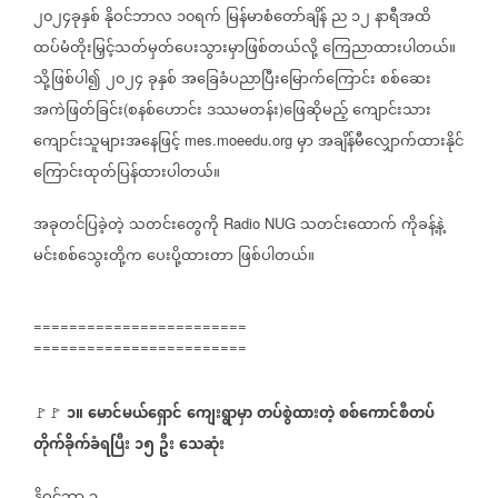
၂၀၂၄ခုနှစ်
နိုဝင်ဘာလ
၁၀ရက်
မြန်မာစံတော်ချိန်
ည
၁၂
နာရီအထိ
ထပ်မံတိုးမြှင့်သတ်မှတ်ပေးသွားမှာဖြစ်တယ်လို့
ကြေညာထားပါတယ်။
သို့ဖြစ်ပါ၍
၂၀၂၄
ခုနှစ်
အခြေခံပညာပြီးမြောက်ကြောင်း
စစ်ဆေး
အကဲဖြတ်ခြင်း
စနစ်ဟောင်း
ဒဿမတန်း
ဖြေဆိုမည့်
ကျောင်းသား
(
)
ကျောင်းသူများအနေဖြင့်
မှာ
အချိန်မီလျှောက်ထားနိုင်
mes.moeedu.org
ကြောင်းထုတ်ပြန်ထားပါတယ်။
အခုတင်ပြခဲ့တဲ့
သတင်းတွေကို
သတင်းထောက်
ကိုခန့်နဲ့
Radio NUG
မင်းစစ်သွေးတို့က
ပေးပို့ထားတာ
ဖြစ်ပါတယ်။
========================
========================
၁။
မောင်မယ်ရှောင်
ကျေးရွာမှာ
တပ်စွဲထားတဲ့
စစ်ကောင်စီတပ်
🚩🚩
တိုက်ခိုက်ခံရပြီး
၁၅
ဦး
သေဆုံး