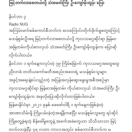
မြင့်တက်လာစေတယ်လို့
သံအမတ်ကြီး
ဦးကျော်မိုးထွန်း
ပြော
နိုဝင်ဘာ
၃
Radio NUG
အကြမ်းဖက်စစ်ကောင်စီဘက်က
လေကြောင်းတိုက်ခိုက်မှုတွေကြောင့်
မသန်စွမ်းဦးရေ
မြင့်တက်လာစေတယ်လို့
ကုလသမဂ္ဂဆိုင်ရာ
မြန်မာ
အမြဲတမ်းကိုယ်စားလှယ်
သံအမတ်ကြီး
ဦးကျော်မိုးထွန်းက
ပြောဆို
လိုက်ပါတယ်။
နိုဝင်ဘာ
၁
ရက်နေ့ကလုပ်တဲ့
၇၉
ကြိမ်မြောက်
ကုလသမဂ္ဂအထွေထွေ
ညီလာခံ
တတိယကော်မတီအစည်းအဝေးရဲ့
မသန်စွမ်းသူများ
အခွင့်အရေးနဲ့စပ်လျဉ်းတဲ့
အပြန်အလှန်ဆွေးနွေးမှုအစီအစဉ်မှာ
ကုလသမဂ္ဂဆိုင်ရာ
မြန်မာအမြဲတမ်း
ကိုယ်စားလှယ်
သံအမတ်ကြီး
ဦး
ကျော်မိုးထွန်းက
အခုလိုပြောဆိုလိုက်တာဖြစ်ပါတယ်။
မြန်မာနိုင်ငံမှာ
၂၀၂၁
ခုနှစ်
ဖေဖော်ဝါရီ
၁
ရက်နေ့ကဖြစ်ခဲ့တဲ့
အာဏာသိမ်းဖို့
ကြိုးပမ်းခဲ့တဲ့အချိန်ကစပြီး
မသန်စွမ်းသူတွေ
ရင်ဆိုင်
ကြုံတွေ့ခဲ့ရတဲ့
စိန်ခေါ်မှုတွေနဲ့
အခက်အခဲတွေဟာ
သိသိသာသာ
မြင့်
တက်လာခဲ့ပြီး
၄၅
လတာ
ကာလအတွင်း
စစ်ကောင်စီဘက်က
မ