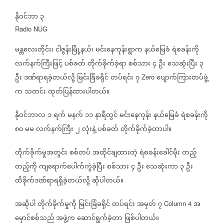
နိုဝင်ဘာ
၃
Radio NUG
မန္တလေးတိုင်း၊
ငါဇွန်းမြို့နယ်၊
မင်းနေကုန်းရွာက
နယ်မြေခံ
ရဲစခန်းကို
လက်နက်ကြီးဖြင့်
ပစ်ခတ်
တိုက်ခိုက်ခဲ့ရာ
စစ်သား
၄
ဦး
သေဆုံးပြီး
၃
ဦး
ဒဏ်ရာရခဲ့တယ်လို့
မြင်းခြံခရိုင်
တပ်ရင်း
၇
ပျောက်ကြားတပ်ဖွဲ့
Zero
က
သတင်း
ထုတ်ပြန်ထားပါတယ်။
နိုဝင်ဘာလ
၁
ရက်
မနက်
၁၁
နာရီတွင်
မင်းနေကုန်း
နယ်မြေခံ
ရဲစခန်းကို
၈၀
မမ
လက်နက်ကြီး
၂
လုံးနဲ့
ပစ်ခတ်
တိုက်ခိုက်ခဲ့တာပါ။
တိုက်ခိုက်မှုအတွင်း
စစ်တပ်
အထိုင်ချထားတဲ့
ရဲစခန်းခေါင်မိုး
တည့်
တည့်ကို
ကျရောက်ပေါက်ကွဲခဲ့ပြီး
စစ်သား
၄
ဦး
သေဆုံးကာ
၃
ဦး
ထိခိုက်ဒဏ်ရာရရှိခဲ့တယ်လို့
ဆိုပါတယ်။
အဆိုပါ
တိုက်ခိုက်မှုကို
မြင်းခြံခရိုင်
တပ်ရင်း
အမှတ်
၇
အ
Column 4
မှောင်စစ်သည်
အဖွဲ့က
ဆောင်ရွက်ခဲ့တာ
ဖြစ်ပါတယ်။