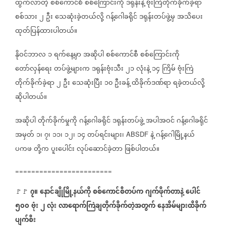
ထွက်လာတဲ့
စစ်ကောင်စီ
စစ်ကြောင်းကို
ဒရုန်းနဲ့
ဗုံးကြဲတိုက်ခိုက်ခဲ့ရာ
စစ်သား
၂
ဦး
သေဆုံးခဲ့တယ်လို့
ဂန့်ဂေါခရိုင်
ဒရုန်းတပ်ဖွဲ့မှ
အသိပေး
ထုတ်ပြန်ထားပါတယ်။
နိုဝင်ဘာလ
၁
ရက်နေ့မှာ
အဆိုပါ
စစ်ကောင်စီ
စစ်ကြောင်းကို
တော်လှန်ရေး
တပ်ဖွဲ့များက
ဒရုန်းဗုံးသီး
၂၁
လုံးနဲ့
၁၄
ကြိမ်
ဗုံးကြဲ
တိုက်ခိုက်ခဲ့ရာ
၂
ဦး
သေဆုံးပြီး
၁၀
ဦးခန့်
ထိခိုက်ဒဏ်ရာ
ရခဲ့တယ်လို့
ဆိုပါတယ်။
အဆိုပါ
တိုက်ခိုက်မှုကို
ဂန့်ဂေါခရိုင်
ဒရုန်းတပ်ဖွဲ့
အပါအဝင်
ဂန့်ဂေါခရိုင်
အမှတ်
၁၊
၇၊
၁၁၊
၁၂၊
၁၄
တပ်ရင်းများ၊
နဲ့
ဂန့်ဂေါမြို့နယ်
ABSDF
ပကဖ
တို့က
ပူးပေါင်း
လုပ်ဆောင်ခဲ့တာ
ဖြစ်ပါတယ်။
========================
၇။
နောင်ချိုမြို့နယ်ကို
စစ်ကောင်စီတပ်က
ဂျက်ဖိုက်တာနဲ့
ပေါင်
🚩🚩
၅၀၀
ဗုံး
၂
လုံး
လာရောက်ကြဲချတိုက်ခိုက်တဲ့အတွက်
နေအိမ်များထိခိုက်
ပျက်စီး