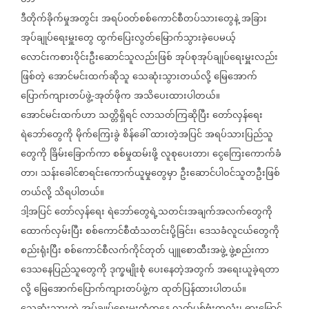
တာ
ဒီတိုက်ခိုက်မှုအတွင်း
အရပ်၀တ်စစ်ကောင်စီတပ်သားတွေနဲ့
အခြား
အုပ်ချုပ်ရေးမှူးတွေ
ထွက်ပြေးလွတ်မြောက်သွားခဲ့ပေမယ့်
လောင်းကစားဝိုင်းဦးဆောင်သူလည်းဖြစ်
အုပ်စုအုပ်ချုပ်ရေးမှူးလည်း
ဖြစ်တဲ့
အောင်မင်းထက်ဆိုသူ
သေဆုံးသွားတယ်လို့
မြေအောက်
ပြောက်ကျားတပ်ဖွဲ့
အုတ်ဖိုက
အသိပေးထားပါတယ်။
-
အောင်မင်းထက်ဟာ
သတ္တိရှိရင်
လာသတ်ကြဆိုပြီး
တော်လှန်ရေး
ရဲဘော်တွေကို
မိုက်ကြေးခွဲ
စိန်ခေါ်
ထားတဲ့အပြင်
အရပ်သားပြည်သူ
တွေကို
ခြိမ်းခြောက်ကာ
စစ်မှုထမ်းဖို့
လူစုပေးတာ၊
ငွေကြေးကောက်ခံ
တာ၊
သန်းခေါင်စာရင်းကောက်ယူမှုတွေမှာ
ဦးဆောင်ပါဝင်သူတဦးဖြစ်
တယ်လို့
သိရပါတယ်။
ဒါ့အပြင်
တော်လှန်ရေး
ရဲဘော်တွေရဲ့သတင်းအချက်အလက်တွေကို
ထောက်လှမ်းပြီး
စစ်ကောင်စီထံသတင်းပို့ခြင်း၊
ဒေသခံလူငယ်တွေကို
စည်းရုံးပြီး
စစ်ကောင်စီလက်ကိုင်တုတ်
ပျူစောထီးအဖွဲ့
ဖွဲ့စည်းကာ
ဒေသနေပြည်သူတွေကို
ဒုက္ခမျိုးစုံ
ပေးနေတဲ့အတွက်
အရေးယူခဲ့ရတာ
လို့
မြေအောက်ပြောက်ကျားတပ်ဖွဲ့က
ထုတ်ပြန်ထားပါတယ်။