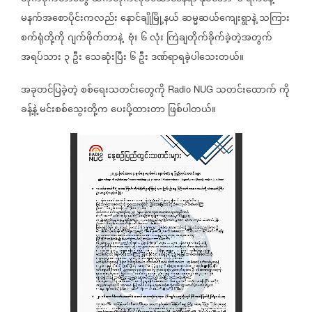
မနက်အစောပိုင်းကလည်း
နောင်ချိုမြို့နယ်
ဆမ္မဆယ်ကျေးရွာနဲ့
သကြား
စက်ရုံတို့ကို
ဂျက်ဖိုက်တာနဲ့
ဗုံး
၆
လုံး
ကြဲချတိုက်ခိုက်ခဲ့တဲ့အတွက်
အရပ်သား
၃
ဦး
သေဆုံးပြီး
၆
ဦး
ဒဏ်ရာရခဲ့ပါသေးတယ်။
အခုတင်ပြခဲ့တဲ့
စစ်ရေးသတင်းတွေကို
သတင်းထောက်
ကို
Radio NUG
ခန့်နဲ့
မင်းစစ်သွေးတို့က
ပေးပို့ထားတာ
ဖြစ်ပါတယ်။