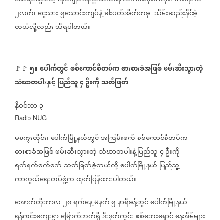
သေဆုံးသွားတဲ့
အုပ်ချုပ်ရေးမှူးထံကနေ
လက်ပစ်ဗုံးတလုံး၊
ဓားမြောင်
၂လက်၊
ငွေသား
၅သောင်းကျပ်နဲ့
ခါးပတ်အိတ်တခု
သိမ်းဆည်းနိုင်ခဲ့
တယ်လို့လည်း
သိရပါတယ်။
========================
၅။
ပေါက်တွင်
စစ်ကောင်စီတပ်က
ဓားစားခံအဖြစ်
ဖမ်းဆီးသွားတဲ့
🚩🚩
သံဃာတပါးနှင့်
ပြည်သူ
၄
ဦးကို
သတ်ဖြတ်
နိုဝင်ဘာ
၃
Radio NUG
မကွေးတိုင်း၊
ပေါက်မြို့နယ်တွင်
အကြမ်းဖက်
စစ်ကောင်စီတပ်က
ဓားစာခံအဖြစ်
ဖမ်းဆီးသွားတဲ့
သံဃာတပါးနဲ့
ပြည်သူ
၄
ဦးကို
ရက်ရက်စက်စက်
သတ်ဖြတ်ခဲ့တယ်လို့
ပေါက်မြို့နယ်
ပြည်သူ့
ကာကွယ်ရေးတပ်ဖွဲ့က
ထုတ်ပြန်ထားပါတယ်။
အောက်တိုဘာလ
၂၈
ရက်နေ့
မနက်
၅
နာရီခန့်တွင်
ပေါက်မြို့နယ်
ရန်ကင်းကျေးရွာ
မြောက်ဘက်ရှိ
ဒီးဒုတ်ကွင်း
စစ်ဘေးရှောင်
နေအိမ်များ