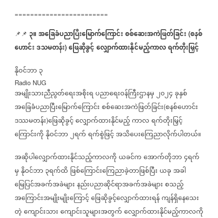
========================
၃။
အခြေခံပညာပြီးမြောက်ကြောင်း
စစ်ဆေးအကဲဖြတ်ခြင်း
စနစ်
📌📌
(
ဟောင်း
ဒသမတန်း
ဖြေဆိုခွင့်
လျှောက်ထားနိုင်မည့်ကာလ
ရက်တိုးမြှင့်
)
နိုဝင်ဘာ
၃
Radio NUG
အမျိုးသားညီညွတ်ရေးအစိုးရ
ပညာရေးဝန်ကြီးဌာနမှ
၂၀၂၄
ခုနှစ်
အခြေခံပညာပြီးမြောက်ကြောင်း
စစ်ဆေးအကဲဖြတ်ခြင်း
စနစ်ဟောင်း
(
ဒဿမတန်း
ဖြေဆိုခွင့်
လျှောက်ထားနိုင်မည့်
ကာလ
ရက်တိုးမြှင့်
)
ကြောင်းကို
နိုဝင်ဘာ
၂ရက်
ရက်စွဲဖြင့်
အသိပေးကြေညာလိုက်ပါတယ်။
အဆိုပါလျှောက်ထားနိုင်သည့်ကာလကို
ယခင်က
အောက်တိုဘာ
၄ရက်
မှ
နိုဝင်ဘာ
၃ရက်ထိ
ဖြစ်ကြောင်းကြေညာခဲ့တာဖြစ်ပြီး
ယခု
အခါ
မြေပြင်အခက်အခဲများ
နည်းပညာဆိုင်ရာအခက်အခဲများ
စသည့်
အကြောင်းအမျိုးမျိုးကြောင့်
ဖြေဆိုခွင့်လျှောက်ထားရန်
ကျန်ရှိနေသေး
တဲ့
ကျောင်းသား
ကျောင်းသူများအတွက်
လျှောက်ထားနိုင်မည့်ကာလကို