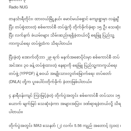
နိုဝင်ဘာ
၃
Radio NUG
တနင်္သာရီတိုင်း၊
ထားဝယ်မြို့နယ်၊
မောင်မယ်ရှောင်
ကျေးရွာမှာ
လနဲ့ချီ
ပြီး
တပ်စွဲထားတဲ့
စစ်ကောင်စီ
တပ်ဖွဲ့ကို
တိုက်ခိုက်ခဲ့ရာ
၁၅
ဦး
သေဆုံး
ပြီး
လက်နက်
ခဲယမ်းများ
သိမ်းဆည်းရရှိခဲ့တယ်လို့
ရေဖြူ
ပြည်သူ့
ကာကွယ်ရေး
တပ်ဖွဲ့ထံက
သိရပါတယ်။
ပြီးခဲ့တဲ့
အောက်တိုဘာ
၂၉
ရက်
မနက်အစောပိုင်းမှာ
စစ်ကောင်စီ
တပ်
အင်အား
၃၀
ခန့်
တပ်စွဲထားတဲ့
နေရာကို
ရေဖြူ
ပြည်သူ့ကာကွယ်ရေး
တပ်ဖွဲ့
နဲ့
ဓဝယ်
အမျိုးသားလွတ်မြောက်ရေး
တပ်တော်
(YPPDF)
တို့က
ပူးပေါင်းတိုက်ခိုက်
ခဲ့တာဖြစ်ပါတယ်။
(DNLA)
၄
နာရီဝန်းကျင်
ကြာမြင့်ခဲ့တဲ့
တိုက်ပွဲအတွင်း
စစ်ကောင်စီ
တပ်သား
၁၅
ယောက်
မျက်မြင်
သေဆုံးခဲ့ကာ
အများအပြား
ဒဏ်ရာရခဲ့တယ်လို့
သိရ
ပါတယ်။
တိုက်ပွဲအတွင်း
သေနတ်
၂
လက်၊
ကျည်
အတောင့်
၄၀၀
၊
MA3
(
)
5.56
(
)