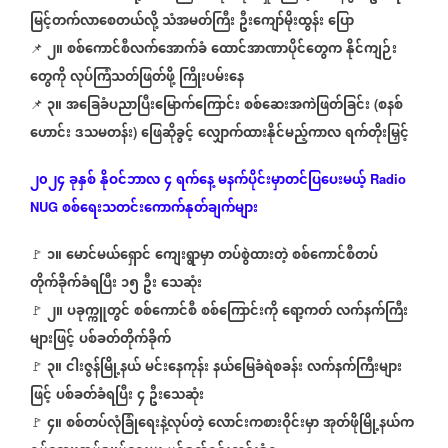
မြင့်တက်လာစေတယ်လို့
သံအမတ်ကြီး
ဦးကျော်မိုးထွန်း
ပြော
၂။
စစ်ကောင်စီလက်အောက်ခံ
ထောင်အာဏာပိုင်တွေက
နိုင်ကျဉ်း
📌
တွေကို
လုပ်ကြံသတ်ဖြတ်ဖို့
ကြိုးပမ်းနေ
၃။
အခြေခံပညာပြီးမြောက်ကြောင်း
စစ်ဆေးအကဲဖြတ်ခြင်း
စနစ်
📌
(
ဟောင်း
ဒသမတန်း
ဖြေဆိုခွင့်
လျှောက်ထားနိုင်မည့်ကာလ
ရက်တိုးမြှင့်
)
၂၀၂၄
ခုနှစ်
နိုဝင်ဘာလ
၄
ရက်နေ့
မနက်ပိုင်းမှာတင်ပြပေးမယ့်
Radio
စစ်ရေးသတင်းကောက်နုတ်ချက်များ
NUG
၁။
မောင်မယ်ရှောင်
ကျေးရွာမှာ
တပ်စွဲထားတဲ့
စစ်ကောင်စီတပ်
🚩
တိုက်ခိုက်ခံရပြီး
၁၅
ဦး
သေဆုံး
၂။
ပခုက္ကူတွင်
စစ်ကောင်စီ
စစ်ကြောင်းကို
ရော့ကတ်
လက်နက်ကြီး
🚩
များဖြင့်
ပစ်ခတ်တိုက်ခိုက်
၃။
ငါးဇွန်မြို့နယ်
မင်းနေကုန်း
နယ်မြေခံရဲစခန်း
လက်နက်ကြီးများ
🚩
ဖြင့်
ပစ်ခတ်ခံရပြီး
၄
ဦးသေဆုံး
၄။
စစ်တပ်လုံခြုံရေးနဲ့လုပ်တဲ့
လောင်းကစားဝိုင်းမှာ
အုတ်ဖိုမြို့နယ်က
🚩