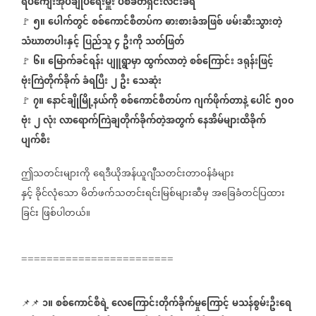
ရပ်ကျေးအုပ်ချုပ်ရေးမှူး
ပစ်ခတ်ရှင်းလင်းခံရ
၅။
ပေါက်တွင်
စစ်ကောင်စီတပ်က
ဓားစားခံအဖြစ်
ဖမ်းဆီးသွားတဲ့
🚩
သံဃာတပါးနှင့်
ပြည်သူ
၄
ဦးကို
သတ်ဖြတ်
၆။
မြောက်ခင်ရန်း
ပျူရွာမှာ
ထွက်လာတဲ့
စစ်ကြောင်း
ဒရုန်းဖြင့်
🚩
ဗုံးကြဲတိုက်ခိုက်
ခံရပြီး
၂
ဦး
သေဆုံး
၇။
နောင်ချိုမြို့နယ်ကို
စစ်ကောင်စီတပ်က
ဂျက်ဖိုက်တာနဲ့
ပေါင်
၅၀၀
🚩
ဗုံး
၂
လုံး
လာရောက်ကြဲချတိုက်ခိုက်တဲ့အတွက်
နေအိမ်များထိခိုက်
ပျက်စီး
ဤသတင်းများကို
ရေဒီယိုအန်ယူဂျီသတင်းတာဝန်ခံများ
နှင့်
ခိုင်လုံသော
မိတ်ဖက်သတင်းရင်းမြစ်များဆီမှ
အခြေခံတင်ပြထား
ခြင်း
ဖြစ်ပါတယ်။
========================
၁။
စစ်ကောင်စီရဲ့
လေကြောင်းတိုက်ခိုက်မှုကြောင့်
မသန်စွမ်းဦးရေ
📌📌