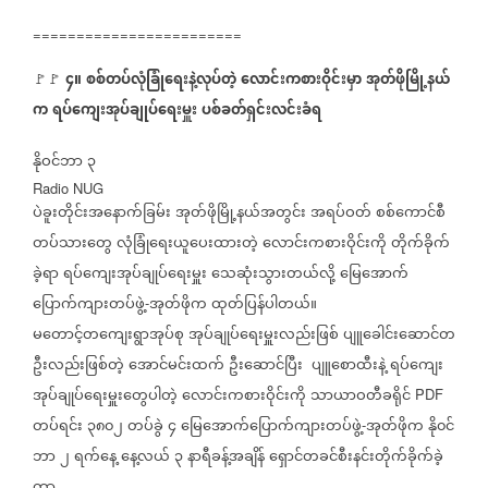
========================
၄။
စစ်တပ်လုံခြုံရေးနဲ့လုပ်တဲ့
လောင်းကစားဝိုင်းမှာ
အုတ်ဖိုမြို့နယ်
🚩🚩
က
ရပ်ကျေးအုပ်ချုပ်ရေးမှူး
ပစ်ခတ်ရှင်းလင်းခံရ
နိုဝင်ဘာ
၃
Radio NUG
ပဲခူးတိုင်းအ‌နောက်ခြမ်း
အုတ်ဖိုမြို့နယ်အတွင်း
အရပ်ဝတ်
စစ်ကောင်စီ
တပ်သားတွေ
လုံခြုံရေးယူပေးထားတဲ့
လောင်းကစားဝိုင်းကို
တိုက်ခိုက်
ခဲ့ရာ
ရပ်ကျေးအုပ်ချုပ်ရေးမှူး
သေဆုံးသွားတယ်လို့
မြေအောက်
ပြောက်ကျားတပ်ဖွဲ့
အုတ်ဖိုက
ထုတ်ပြန်ပါတယ်။
-
မတောင့်တကျေးရွာအုပ်စု
အုပ်ချုပ်ရေးမှူးလည်းဖြစ်
ပျူခေါင်းဆောင်တ
ဦးလည်းဖြစ်တဲ့
အောင်မင်းထက်
ဦးဆောင်ပြီး
ပျူစောထီးနဲ့
ရပ်ကျေး
အုပ်ချုပ်ရေးမှူးတွေပါတဲ့
လောင်းကစားဝိုင်းကို
သာယာဝတီခရိုင်
PDF
တပ်ရင်း
၃၈၀၂
တပ်ခွဲ
၄
မြေအောက်ပြောက်ကျားတပ်ဖွဲ့
အုတ်ဖိုက
နို၀င်
-
ဘာ
၂
ရက်နေ့
နေ့လယ်
၃
နာရီခန့်အချိန်
ရှောင်တခင်စီးနင်းတိုက်ခိုက်ခဲ့