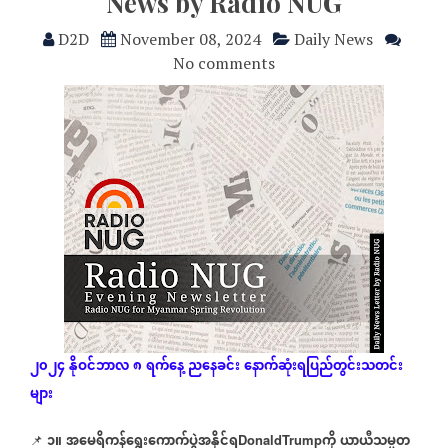
News by Radio NUG
D2D
November 08, 2024
Daily News
No comments
၂၀၂၄
နိုဝင်ဘာလ
၈
ရက်နေ့
ညနေခင်း
နောက်ဆုံး
ရပြည်တွင်းသတင်း
များ
၁။
အမေရိကန်ရွေးကောက်ပွဲအနိုင်ရ
ကို
ယာယီသမ္မတ
📌
DonaldTrump