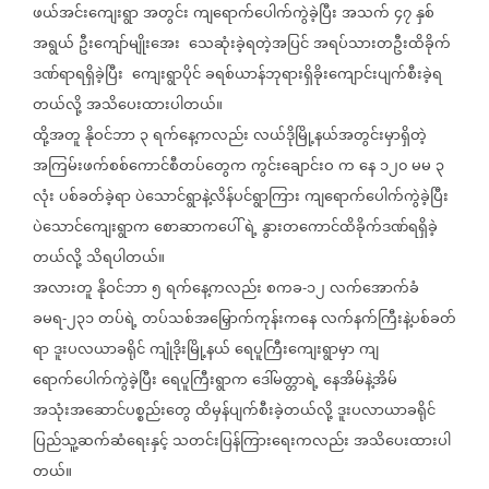
ဖယ်အင်းကျေးရွာ
အတွင်း
ကျရောက်ပေါက်ကွဲခဲ့ပြီး
အသက်
၄၇
နှစ်
အရွယ်
ဦးကျော်မျိုးအေး
သေဆုံးခဲ့ရတဲ့အပြင်
အရပ်သားတဦးထိခိုက်
ဒဏ်ရာရရှိခဲ့ပြီး
ကျေးရွာပိုင်
ခရစ်ယာန်ဘုရားရှိခိုးကျောင်းပျက်စီးခဲ့ရ
တယ်လို့
အသိပေးထားပါတယ်။
ထို့အတူ
နိုဝင်ဘာ
၃
ရက်နေ့ကလည်း
လယ်ဒိုမြို့နယ်အတွင်းမှာရှိတဲ့
အကြမ်းဖက်စစ်ကောင်စီတပ်တွေက
ကွင်းချောင်းဝ
က
နေ
၁၂၀
မမ
၃
လုံး
ပစ်ခတ်ခဲ့ရာ
ပဲသောင်ရွာနဲ့လိန်ပင်ရွာကြား
ကျရောက်ပေါက်ကွဲခဲ့ပြီး
ပဲသောင်ကျေးရွာက
စောဆာကပေါ်
ရဲ့
နွားတကောင်ထိခိုက်ဒဏ်ရရှိခဲ့
တယ်လို့
သိရပါတယ်။
အလားတူ
နိုဝင်ဘာ
၅
ရက်နေ့ကလည်း
စကခ
၁၂
လက်အောက်ခံ
-
ခမရ
၂၃၁
တပ်ရဲ့
တပ်သစ်အမြှောက်ကုန်းကနေ
လက်နက်ကြီးနဲ့ပစ်ခတ်
-
ရာ
ဒူးပလယာခရိုင်
ကျုံဒိုးမြို့နယ်
ရေပူကြီးကျေးရွာမှာ
ကျ
ရောက်ပေါက်ကွဲခဲ့ပြီး
ရေပူကြီးရွာက
ဒေါ်မတ္တာရဲ့
နေအိမ်နဲ့အိမ်
အသုံးအဆောင်ပစ္စည်းတွေ
ထိမှန်ပျက်စီးခဲ့တယ်လို့
ဒူးပလာယာခရိုင်
ပြည်သူ့ဆက်ဆံရေးနှင့်
သတင်းပြန်ကြားရေးကလည်း
အသိပေးထားပါ
တယ်။