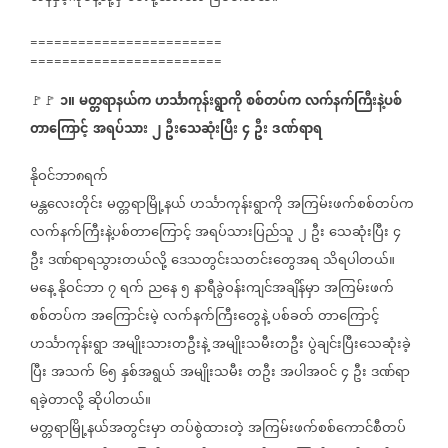
========================
========================
၁။
မတ္တရာနယ်က
ဟင်္သာကုန်းရွာကို
စစ်တပ်က
လက်နက်ကြီးနဲ့ပစ်
🚩🚩
⁨⁨⁨
တာကြောင့်
အရပ်သား
၂
ဦးသေဆုံးပြီး
၄
ဦး
ဒဏ်ရာရ
နိုဝင်ဘာ၈ရက်
မန္တလေးတိုင်း
မတ္တရာမြို့နယ်
ဟင်္သာကုန်းရွာကို
အကြမ်းဖက်စစ်တပ်က
လက်နက်ကြီးနဲ့ပစ်တာကြောင့်
အရပ်သားပြည်သူ
၂
ဦး
သေဆုံးပြီး
၄
ဦး
ဒဏ်ရာရသွားတယ်လို့
ဒေသတွင်းသတင်းတွေအရ
သိရပါတယ်။
မနေ့
နိုဝင်ဘာ
၇
ရက်
ညနေ
၅
နာရီခွဲဝန်းကျင်အချိန်မှာ
အကြမ်းဖက်
စစ်တပ်က
အကြောင်းမဲ့
လက်နက်ကြီးတွေနဲ့
ပစ်ခတ်
တာကြောင့်
ဟင်္သာကုန်းရွာ
အမျိုးသားတဦးနဲ့
အမျိုးသမီးတဦး
ပွဲချင်းပြီးသေဆုံးခဲ့
ပြီး
အသက်
၆၅
နှစ်အရွယ်
အမျိုးသမီး
တဦး
အပါအဝင်
၄
ဦး
ဒဏ်ရာ
ရခဲ့တာလို့
ဆိုပါတယ်။
မတ္တရာမြို့နယ်အတွင်းမှာ
တပ်စွဲထားတဲ့
အကြမ်းဖက်စစ်ကောင်စီတပ်