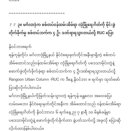
တယ်။
========================
၃။
မင်္ဂလာဒုံက
စစ်တပ်ဝန်ထမ်းအိမ်ရာ
လုံခြုံရေးဂိတ်ကို
မိုင်းခွဲ
🚩🚩
⁨
တိုက်ခိုက်မှု
စစ်တပ်ဘက်က
၄
ဦး
ဒဏ်ရာရသွားတယ်လို့
ပြော
RUC
နိုဝင်ဘာ၈ရက်
ရန်ကုန်တိုင်း
မင်္ဂလာဒုံမြို့နယ်
နိုင်ငံရေးမှတ်တိုင်အနီးမှာရှိတဲ့
စစ်တပ်
အိမ်ထောင်သည်ဝန်ထမ်းအိမ်ရာ
လုံခြုံရေးဂိတ်ကို
ပဒေသာမိုင်းတွဲနဲ့
ဖောက်ခွဲတိုက်ခိုက်ခဲ့ရာ
စစ်တပ်ဘက်က
၄
ဦးဒဏ်ရာရသွားတယ်လို့
က
ဒီနေ့
နိုဝင်ဘာ
၈
ရက်မှာ
ထုတ်ဖော်
Rangoon Urban Column -RUC
ပြာဆိုလိုက်ပါတယ်။
မင်္ဂလာဒုံမြို့နယ်ကိုဖြတ်သန်းသွားတဲ့
ရန်ကုန်
မန္တလေး
အဝေးပြေး
-
လမ်းမဘေး
နိုင်ငံရေးမှတ်တိုင်အနီးက
အိမ်ထောင်သည်
ဝန်ထမ်းအိမ်ရာ
လုံခြုံရေးဂိတ်ကို
နိုဝင်ဘာလ
၆
ရက်နေ့
ည
၇
နာရီ
၁၀
မိနစ်ခန့်မှာ
ပဒေသာမိုင်းတွဲနဲ့
ဖောက်ခွဲတိုက်ခိုက်တာ
နဲ့ပတ်သက်လို့
အခုလို
ပြောဆို
လိုက်တာဖြစ်ပါတယ်။