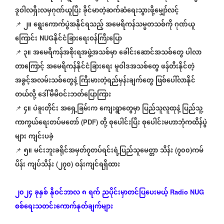
ဒူဝါလရှီးလမှဂုဏ်ယူပြီး
ခိုင်မာတဲ့ဆက်ဆံရေးသွားဖို့မျှော်လင့်
၂။
ရွေးကောက်ပွဲအနိုင်ရသည့်
အမေရိကန်သမ္မတသစ်ကို
ဂုဏ်ယူ
📌
ကြောင်း
နိုင်ငံခြားရေးဝန်ကြီးပြော
NUG
၃။
အမေရိကန်အစိုးရအဖွဲ့အသစ်မှာ
ခေါင်းဆောင်အသစ်တွေ
ပါလာ
📌
တာကြောင့်
အမေရိကန်နိုင်ငံခြားရေး
မူဝါဒအသစ်တွေ
ဖန်တီးနိုင်တဲ့
အခွင့်အလမ်းသစ်တွေနဲ့
ကြီးမားတဲ့ရည်မှန်းချက်တွေ
ဖြစ်ပေါ်လာနိုင်
တယ်လို့
ဒေါ်မီမီဝင်းဘတ်ပြောကြား
၄။
ပဲခူးတိုင်း
အရှေ့ခြမ်းက
ကျေးရွာတွေမှာ
ပြည်သူလူထုနဲ့
ပြည်သူ့
📌
ကာကွယ်ရေးတပ်မတော်
တို့
စုပေါင်းပြီး
စုပေါင်းမဟာဘုံကထိန်ပွဲ
(PDF)
များ
ကျင်းပခဲ့
၅။
မင်းဘူးခရိုင်အမှတ်၇တပ်ရင်းရဲ့ပြည်သူမေတ္တာ
သိန်း
၇၀၀
ကမ်
📌
⁩
(
)
ပိန်း
ကျပ်သိန်း
၂၇၀
ဝန်းကျင်ရရှိထား
(
)
၂၀၂၄
ခုနှစ်
နိုဝင်ဘာလ
၈
ရက်
ညပိုင်းမှာတင်ပြပေးမယ့်
Radio NUG
စစ်ရေးသတင်းကောက်နုတ်ချက်များ