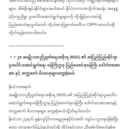
အကောင်အထည်
ဖော်ဆောင်နိုင်ရေး
ကုလသမဂ္ဂ၊
ကမ္ဘာ့ဒီမိုကရေစီနိုင်ငံ
များ၊
အိမ်နီးချင်းနိုင်ငံများအပါအဝင်
နိုင်ငံတကာအသိုက်အဝန်း
အနေနဲ့
ပံ့ပိုးကူညီမှု၊
ပူးပေါင်းဆောင်ရွက်မှုများကို
တိုးမြှင့်ပေးအပ်ဖို့
ပြည်ထောင်စုလွှတ်တော်
ကိုယ်စားပြုကော်မတီက
တောင်းဆို
CRPH
တိုက်တွန်းထားပါတယ်။
========================
၃။
အမျိုးသားညီညွတ်ရေးအစိုးရ
၏
အပြည်ပြည်ဆိုင်ရာ
📌📌
(NUG)
ပူးပေါင်းဆောင်ရွက်ရေး
ဝန်ကြီးဌာန
ပြည်ထောင်စုဝန်ကြီး
ဒေါက်တာဆာ
ဆာ
နှင့်
တက္ကဆက်
မိသားစုများတွေ့ဆုံမယ်
နိုဝင်ဘာ၈ရက်
အမျိုးသားညီညွတ်ရေးအစိုးရ
၏
အပြည်ပြည်ဆိုင်ရာပူးပေါင်း
(NUG)
ဆောင်ရွက်ရေးဝန်ကြီးဌာန
ပြည်ထောင်စုဝန်ကြီး
ဒေါက်တာဆာဆာနှင့်
တက္ကဆက်
မိသားစုများ
တွေ့ဆုံမယ်လို့သိရပါတယ်။
နိုဝင်ဘာ၂၄ရက်
မွန်းလွဲပိုင်းကနေညနေပိုင်းအထိ
ကျင်းပသွားမှာဖြစ်ပြီး
တော့
တက္ကဆက်ပြည်နယ်တွင်းရှိ
တိုင်းရင်းသား
ညီအစ်ကိုမောင်နှစ်မ