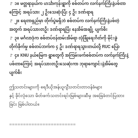
၁။
မတ္တရာနယ်က
ဟင်္သာကုန်းရွာကို
စစ်တပ်က
လက်နက်ကြီးနဲ့ပစ်တာ
🚩
⁨⁨⁨
ကြောင့်
အရပ်သား
၂
ဦးသေဆုံးပြီး
၄
ဦး
ဒဏ်ရာရ
၂။
ရေတာရှည်မှာ
တိုက်ပွဲမရှိဘဲ
စစ်တပ်က
လက်နက်ကြီးနဲ့ပစ်တဲ့
🚩
အတွက်
အရပ်သားတဦး
ဒဏ်ရာရပြီး
နေအိမ်အချို့
ပျက်စီး
၃။
မင်္ဂလာဒုံက
စစ်တပ်ဝန်ထမ်းအိမ်ရာ
လုံခြုံရေးဂိတ်ကို
မိုင်းခွဲ
🚩
⁨
တိုက်ခိုက်မှု
စစ်တပ်ဘက်က
၄
ဦး
ဒဏ်ရာရသွားတယ်လို့
ပြော
RUC
၄။
နယ်မြေက
ရွာတွေကို
အကြမ်းဖက်စစ်တပ်က
လက်နက်ကြီးနဲ့
⁨⁨
KNU
🚩
ပစ်တာကြောင့်
အရပ်သားတဦးသေဆုံးကာ
ဘုရာကျောင်းနဲ့အိမ်တွေ
ပျက်စီး
ဤသတင်းများကို
ရေဒီယိုအန်ယူဂျီသတင်းတာဝန်ခံများ
နှင့်
ခိုင်လုံသော
မိတ်ဖက်သတင်းရင်းမြစ်များဆီမှ
အခြေခံတင်ပြထား
ခြင်း
ဖြစ်ပါတယ်။
========================