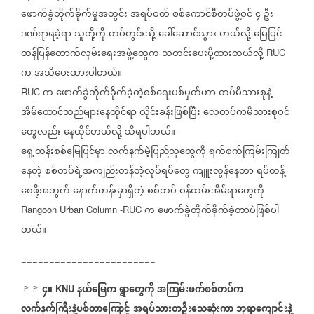
ဖောက်ခွဲတိုက်ခိုက်မှုအတွင်း
အရပ်ဝတ်
စစ်ကောင်စီတပ်ဖွဲ့ဝင်
၄
ဦး
ဒဏ်ရာရခဲ့ရာ
သူတို့ကို
တပ်တွင်းသို့
ခေါ်ဆောင်သွား
တယ်လို့
မြေပြင်
တန်ပြန်ထောက်လှမ်းရေးအဖွဲ့တွေက
သတင်းပေးပို့ထားတယ်လို့
RUC
က
အသိပေးထားပါတယ်။
က
ဖောက်ခွဲတိုက်ခိုက်ခဲ့တဲ့စစ်ရေးပစ်မှတ်ဟာ
တပ်မိသားစုနဲ့
RUC
အိမ်ထောင်သည်များနေထိုင်ရာ
လိုင်းခန်းဖြစ်ပြီး
လေတပ်ကမိသားစုဝင်
တွေလည်း
နေထိုင်တယ်လို့
သိရပါတယ်။
ရှေ့တန်းစစ်မြေပြင်မှာ
လက်နက်မဲ့ပြည်သူတွေကို
ရက်စက်ကြမ်းကြုတ်
နေတဲ့
စစ်တပ်ရဲ့အကျည်းတန်တဲ့လုပ်ရပ်တွေ
ကျူးလွန်နေတာ
ရပ်တန့်
စေဖို့အတွက်
နောက်တန်းမှာရှိတဲ့
စစ်တပ်
ဝန်ထမ်းအိမ်ရာတွေကို
က
ဖောက်ခွဲတိုက်ခိုက်ခဲ့တာပဲဖြစ်ပါ
Rangoon Urban Column -RUC
တယ်။
========================
၄။
နယ်မြေက
ရွာတွေကို
အကြမ်းဖက်စစ်တပ်က
🚩🚩
⁨⁨
KNU
လက်နက်ကြီးနဲ့ပစ်တာကြောင့်
အရပ်သားတဦးသေဆုံးကာ
ဘုရာကျောင်းနဲ့