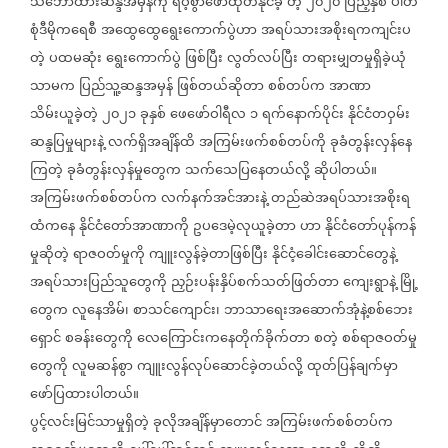
သဘောထားဆန္ဒအမှန်ကို
ရဲဝံ့စွာဖော်ထုတ်နိုင်ခဲ့
တဲ့
၂၀၂၀
ပြည့်နှစ်
ပါတီ
စုံဒီမိုကရေစီ
အထွေထွေရွေးကောက်ပွဲဟာ
အရပ်သားအစိုးရကကျင်းပ
တဲ့
ပထမဆုံး
ရွေးကောက်ပွဲ
ဖြစ်ပြီး
လွတ်လပ်ပြီး
တရားမျှတမှုရှိခဲ့ယုံ
သာမက
ပြည်သူ့ဆန္ဒအမှန်
ဖြစ်တယ်ဆိုတာ
စစ်တပ်က
အာ‌ဏာ
သိမ်းယူ‌ခဲ့တဲ့
၂၀၂၁
ခုနှစ်
ဖေဖော်ဝါရီလ
၁
ရက်နောက်ပိုင်း
နိုင်ငံတဝှမ်း
ဆန္ဒပြမှုများနဲ့
လက်ရှိအချိန်ထိ
အကြမ်းဖက်စစ်တပ်ကို
ခုခံတွန်းလှန်နေ
ကြတဲ့
ခုခံတွန်းလှန်မှုတွေက
သက်သေပြနေတယ်လို့
ဆိုပါတယ်။
အကြမ်းဖက်စစ်တပ်က
လက်နက်အင်အားနဲ့
တည်ဆဲအရပ်သားအစိုးရ
ထံကနေ
နိုင်ငံတော်အာဏာကို
ဥပဒေမဲ့လုယူခဲ့တာ
ဟာ
နိုင်ငံတော်ပုန်ကန်
မှုဆိုတဲ့
ရာဇဝတ်မှုကို
ကျူးလွန်ခဲ့တာဖြစ်ပြီး
နိုင်ငံ့ခေါင်းဆောင်တွေနဲ့
အရပ်သားပြည်သူတွေကို
ညှဉ်းပန်းနှိပ်စက်သတ်ဖြတ်တာ
ကျေးရွာနဲ့
မြို့
တွေက
လူနေအိမ်၊
စာသင်ကျောင်း၊
ဘာသာရေးအဆောက်အုံနဲ့စစ်ဘေး
ရှောင်
စခန်းတွေကို
လေကြောင်းကနေတိုက်ခိုက်တာ
စတဲ့
စစ်ရာဇဝတ်မှု
တွေကို
လူမဆန်စွာ
ကျူးလွန်လုပ်ဆောင်ခဲ့တယ်လို့
ထုတ်ပြန်ချက်မှာ
ဖော်ပြထားပါတယ်။
ပွင့်လင်းမြင်သာမှုရှိတဲ့
ခုလိုအချိန်မှာတောင်
အကြမ်းဖက်စစ်တပ်က