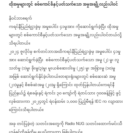
ထိုအမှုများတွင်
စစ်ကောင်စီနှင့်ပတ်သက်သော
အမှုအချို့လည်းပါဝင်
နိုဝင်ဘာ၈ရက်
ကရင်နီပြည်ရဲဌာခွဲမှ
အမှုပေါင်း
၄၁မှုအား
ကိုဆောင်ရွက်ခဲ့ပြီး
ထိုအမှု
များတွင်
စစ်ကောင်စီနှင့်ပတ်သက်သော
အမှုအချို့လည်းပါဝင်တယ်လို့
သိရပါတယ်။
၂၀၂၄
ဇူလိုင်မှ
စက်တင်ဘာအထိကရင်နီပြည်ရဲဌာခွဲမှ
အမှုပေါင်း
၄၁မှု
အား
ဆောင်ရွက်ခဲ့ပြီး
စစ်ကောင်စီနှင့်ပတ်သက်သော
အမှု
၂
မှု၊
လူ
(
)
သတ်မှု
၁
မှု၊
ခိုးမှု
၃
မှု၊
မူးယစ်ဆေးဝါးမှု
၂၅
မှု၊
အခြားမှု
၁၀
မှု
(
)
(
)
(
)
(
)
အဖြစ်
ဆောင်ရွက်နိုင်ခဲ့ပါတယ်။တရားရုံးများတွင်
စစ်ဆေးဆဲ
အမှု
၂၁
မှုနှင့်
စိစစ်ဆဲအမှု
၂၀
မှု
ရှိကြောင်း
ထုတ်ပြန်ပါတယ်။ကရင်နီ
(
)
(
)
ပြည်နယ်၌
ရဲစခန်းနှင့်
ရဲကင်း
၃၀
ကျော်ကို
ရဲတပ်သား
၇၀၀ခန့်ဖြင့်
ဖွင့်
လှစ်ထားကာ
၂၀၂၄တွင်
ရဲဝန်ထမ်း
၁
၀၀၀
ပြည့်မီရန်
က
လျာထား
,
IEC
ကြောင်းသိရပါတယ်။
အခု
တင်ပြခဲ့တဲ့
သတင်းအတွေကို
သတင်းထောက်မင်းသီ
Radio NUG
ဟန်နှင့်ကိုခန့်တို့မှ
ပေးပို့ထားတာ
ဖြစ်ပါတယ်။