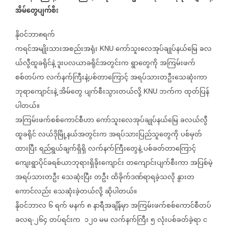
အိမ်တွေပျက်စီး
နိုဝင်ဘာ၈ရက်
ကရင်အမျိုးသားအစည်းအရုံး
ကော်သူးလေအုပ်ချုပ်နယ်မြေ
ခလ
KNU
ယ်လွီထူခရိုင်နဲ့
ဒူးပလယာခရိုင်အတွင်းက
ရွာတွေကို
အကြမ်းဖက်
စစ်တပ်က
လက်နက်ကြီးနဲ့ပစ်တာကြောင့်
အရပ်သားတဦးသေဆုံးကာ
ဘုရာကျောင်းနဲ့
အိမ်တွေ
ပျက်စီးသွားတယ်လို့
ဘက်က
ထုတ်ပြန်
KNU
ပါတယ်။
အကြမ်းဖက်စစ်ကောင်စီဟာ
ကော်သူးလေအုပ်ချုပ်နယ်မြေ
ခလယ်လွီ
ထူခရိုင်
လယ်ဒိုမြို့နယ်အတွင်းက
အရပ်သားပြည်သူတွေကို
ပစ်မှတ်
ထားပြီး
ရည်ရွယ်ချက်ရှိရှိ
လက်နက်ကြီးတွေနဲ့
ပစ်ခတ်တာကြောင့်
ကျေးရွာပိုင်ခရစ်ယာဘုရားရှိခိုးကျောင်း
တကျောင်းပျက်စီးကာ
အပြစ်မဲ့
အရပ်သားတဦး
သေဆုံးပြီး
တဦး
ထိခိုက်ဒဏ်ရာရခဲ့သလို
နွားတ
ကောင်လည်း
သေဆုံးခဲ့တယ်လို့
ဆိုပါတယ်။
နိုဝင်ဘာလ
၆
ရက်
မနက်
၈
နာရီအချိန်မှာ
အကြမ်းဖက်စစ်ကောင်စီတပ်
ခလရ
၂၆၄
တပ်ရင်းက
၁၂၀
မမ
လက်နက်ကြီး
၅
လုံးပစ်ခတ်ခဲ့ရာ
င
-