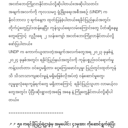
အငတ်ဘေးကြုံလာနိုင်တယ်လို့ဆိုပါတယ်။အဆိုပါသတင်း
အချက်အလက်ကို
ကုလသမဂ္ဂ
ဖွံ့ဖြိုးရေးအစီအစဉ်
က
(UNDP)
နိုဝင်ဘာလ
၇
ရက်နေ့က
ထုတ်ပြန်ခဲ့ပါတယ်။ရခိုင်ပြည်နယ်အတွင်း
တိုက်ပွဲတွေပြင်းထန်နေပြီး
ကုန်သွယ်ရေးလမ်းကြောင်းတွေ
ပိတ်ဆို့နေမှု
တွေကြောင့်
လူဦးရေ
၂
သန်းကျော်
အငတ်ဘေးကြုံလာနိုင်တယ်လို့
ဖော်ပြပါတယ်။
က
ကောက်ယူထားတဲ့အချက်အလက်တွေအရ
၂၀၂၃
ခုနှစ်နဲ့
UNDP
၂၀၂၄
ခုနှစ်အတွင်း
ရခိုင်ပြည်နယ်အတွင်းကို
ကုန်ပစ္စည်းဝင်ရောက်မှု
ကန့်သတ်တာ၊
ဝင်ငွေမရှိတာ၊
ငွေကြေးဖောင်းပွမှု၊
ပြည်တွင်းထုတ်ကုန်
သိ
သိသာသာကျဆင်းမှုနဲ့
မရှိမဖြစ်လိုအပ်တဲ့
ဝန်ဆောင်မှုတွေ၊
လူမှုဖူလုံရေးကွန်ရက်တွေ
မရှိတာကြောင့်
ရခိုင်ပြည်သူဟာ
လာမယ့်လ
တွေအတွင်း
ပိုပြီးဆိုးရွားတဲ့အခြေ
အနေ
နဲ့
ကြုံတွေ့နိုင်တယ်လို့ဆိုပါ
တယ်။
========================
၅။ ကရင်နီပြည်ရဲဌာခွဲမှ
အမှုပေါင်း
၄၁မှုအား
ကိုဆောင်ရွက်ခဲ့ပြီး
📌📌