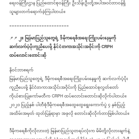
ရေးဝန်ကြီးဌာန
ပြည်ထောင်စုဝန်ကြီး
ဦးသိန်းဦးတို့အပါအဝင်တာဝန်ရှိ
သူများတက်ရောက်ခဲ့ကြပါတယ်။
========================
၂။
မြန်မာပြည်သူတွေရဲ့
ဒီမိုကရေစီအရေးကြိုးပမ်းနေမှုကို
📌📌
⁨
ဆက်လက်ပံ့ပိုးကူညီပေးဖို့
နိုင်ငံတကာအသိုင်းအဝိုင်းကို
CRPH
ထပ်လောင်းတောင်းဆို
နိုဝင်ဘာ၈ရက်
မြန်မာပြည်သူတွေရဲ့
ဒီမိုကရေစီအရေးကြိုးပမ်းနေမှုကို
ဆက်လက်ပံ့ပိုး
ကူညီပေးဖို့
နိုင်ငံတကာအသိုင်းအဝိုင်းကို
ပြည်ထောင်စုလွှတ်တော်
ကိုယ်စားပြုကော်မတီက
ထပ်လောင်းတောင်းဆိုလိုက်ပါတယ်။
CRPH
၂၀၂၀
ပြည့်နှစ်
ပါတီစုံဒီမိုကရေစီအထွေထွေရွေးကောက်ပွဲ
၄
နှစ်ပြည့်
အထိမ်းအမှတ်
ထုတ်ပြန်ရာမှာ
အခုလို
တောင်းဆိုလိုက်တာဖြစ်ပါတယ်။
ဒီမိုကရေစီကိုလိုလားတဲ့
မြန်မာပြည်သူတရပ်လုံးက
မိမိတို့လိုလားချက်နဲ့