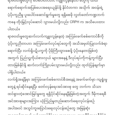
ရာ‌ဇဝတ်မှုတွေကို
ပေါ်ပေါ်တင်တင်
ကျူးလွန်နေတာ
တွေကို
ထိထိ
ရောက်ရောက်အပြစ်ပေးအရေးယူနိုင်ဖို့
နိုင်ငံတကာ
အသိုက်
အဝန်းရဲ့
ပံ့ပိုးကူညီမှု
ပူးပေါင်းဆောင်ရွက်မှုတွေ
ရရှိစေဖို
လွှတ်တော်ကဏ္ဍဘက်
ကနေ
တိုးမြှင့်လုပ်ဆောင်
သွားမယ်လို့လည်း
က
အသိပေးထား
CRPH
ပါတယ်။
ရာဇဝတ်မှုတွေဆက်လက်ကျူးလွန်နေတဲ့
အကြမ်းဖက်စစ်ကောင်စီကို
ပံ့ပိုးကူညီတာဟာ
အကြမ်းဖက်လုပ်ရပ်တွေကို
အသိအမှတ်ပြုလက်ခံရာ
ရောက်ပြီး
လက်ရှိပဋိပက္ခကို
ပိုမိုကြီးထွားစေဖို့
ပံ့ပိုးနေတာဖြစ်တဲ့
အတွက်
ပြည်သူ့ကိုယ်စားလှယ်
များအနေနဲ့
ဒီလုပ်ရပ်ကိုကန့်ကွက်ပြီး
တားမြစ်နိုင်ဖို့
ဆက်လက်ကြိုးပမ်းသွားမယ်လို့လည်း
ထုတ်ပြန်ချက်မှာ
ပါရှိပါတယ်။
လက်ရှိအချိန်မှာ
အကြမ်းဖက်စစ်ကောင်စီအနေနဲ့
အဖက်ဖက်မှာ
ကျရှုံးမှု
တွေနဲ့
ရင်ဆိုင်နေရပြီး
တော်လှန်ရေးအင်အားစု
တွေ
ဘက်က
သိသာ
ထင်ရှားတဲ့အောင်မြင်မှုတွေ
ရရှိပိုင်ဆိုင်နေချိန်ဖြစ်တဲ့အတွက်
ဒီမိုကရေစီ
အင်အားစုများအကြား
ယုံကြည်မှုတည်ဆောက်ရေးလုပ်ငန်းစဉ်
အပါအဝင်
အသွင်ကူးပြောင်းရေးလုပ်ငန်းစဉ်တွေ
အမြန်ဆုံး