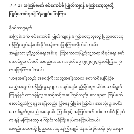
၁။
အကြမ်းဖက်
စစ်ကောင်စီ
ပြုတ်ကျရန်
မကြာတော့ဘူးလို့
📌📌
ပြည်ထောင်စုဝန်ကြီးချုပ်ပြောကြား
နိုဝင်ဘာ၇ရက်
အကြမ်းဖက်
စစ်ကောင်စီ
ပြုတ်ကျရန်
မကြာတော့ဘူးလို့
ပြည်ထောင်စု
ဝန်ကြီးချုပ်မန်းဝင်းခိုင်သန်းကပြောကြားလိုက်ပါတယ်။
အမျိုးသားညီညွတ်ရေးအစိုးရ၊
ကြားကာလပြည်သူ့တရားစီရင်ရေး
ဖော်
ဆောင်မှုကော်မတီ
အစည်းအဝေး
အမှတ်စဉ်
၅
၂၀၂၄
မှာဝန်ကြီးချုပ်
(
/
)
ကပြောကြားပါတယ်။
ယခုအချိန်သည်
အရေးကြီးသည့်အချိန်ကာလ
ရောက်ရှိနေပြီဖြစ်
"
သည့်အတွက်
ဝန်ကြီးဌာနများ
အချင်းချင်း
ညှိနှိုင်းပူးပေါင်းဆောင်ရွက်
ကြရန်နှင့်
တာဝန်ရှိသူအဆင့်ဆင့်အပေါ်တွင်လည်း
သေချာစွာ
ကြပ်မတ်
ဆောင်ရွက်ကြရန်အချိန်လည်း
ဖြစ်နေပြီဖြစ်ကြောင်း၊
အားလုံးပူးပေါင်း
ဆောင်ရွက်မှုသည်
အရေးပါကြောင်းနှင့်
အကြမ်းဖက်
စစ်ကောင်စီ
ပြုတ်
ကျရန်
မကြာတော့
ကြောင်း
ဝန်ကြီးချုပ်ကပြောပါတယ်။
"
အစည်းအဝေးသို့
ပြည်ထောင်စုဝန်ကြီးချုပ်
မန်းဝင်းခိုင်သန်း
နှင့်
တရား