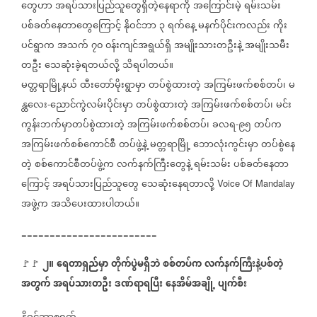
တွေဟာ
အရပ်သားပြည်သူတွေရှိတဲ့နေရာကို
အကြောင်းမဲ့
ရမ်းသမ်း
ပစ်ခတ်နေတာတွေကြောင့်
နိုဝင်ဘာ
၃
ရက်နေ့
မနက်ပိုင်းကလည်း
ကိုး
ပင်ရွာက
အသက်
၇၀
၀န်းကျင်အရွယ်ရှိ
အမျိုးသားတဦးနဲ့
အမျိုးသမီး
တဦး
သေဆုံးခဲ့ရတယ်လို့
သိရပါတယ်။
မတ္တရာမြို့နယ်
ထီးတော်မိုးရွာမှာ
တပ်စွဲထားတဲ့
အကြမ်းဖက်စစ်တပ်၊
မ
န္ထလေး
ညောင်ကွဲလမ်းပိုင်းမှာ
တပ်စွဲထားတဲ့
အကြမ်းဖက်စစ်တပ်၊
မင်း
-
ကွန်းဘက်မှာတပ်စွဲထားတဲ့
အကြမ်းဖက်စစ်တပ်၊
ခလရ
၉၅
တပ်က
-
အကြမ်းဖက်စစ်ကောင်စီ
တပ်ဖွဲ့နဲ့
မတ္တရာမြို့
ဘောလုံးကွင်းမှာ
တပ်စွဲနေ
တဲ့
စစ်ကောင်စီတပ်ဖွဲ့က
လက်နက်ကြီးတွေနဲ့
ရမ်းသမ်း
ပစ်ခတ်နေတာ
ကြောင့်
အရပ်သားပြည်သူတွေ
သေဆုံးနေရတာလို့
Voice Of Mandalay
အဖွဲ့က
အသိပေးထားပါတယ်။
========================
၂။
ရေတာရှည်မှာ
တိုက်ပွဲမရှိဘဲ
စစ်တပ်က
လက်နက်ကြီးနဲ့ပစ်တဲ့
🚩🚩
အတွက်
အရပ်သားတဦး
ဒဏ်ရာရပြီး
နေအိမ်အချို့
ပျက်စီး