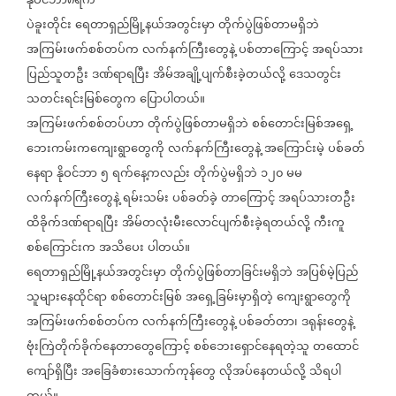
နိုဝင်ဘာ၈ရက်
ပဲခူးတိုင်း
ရေတာရှည်မြို့နယ်အတွင်းမှာ
တိုက်ပွဲဖြစ်တာမရှိဘဲ
အကြမ်းဖက်စစ်တပ်က
လက်နက်ကြီးတွေနဲ့
ပစ်တာကြောင့်
အရပ်သား
ပြည်သူတဦး
ဒဏ်ရာရပြီး
အိမ်အချို့ပျက်စီးခဲ့တယ်လို့
ဒေသတွင်း
သတင်းရင်းမြစ်တွေက
ပြောပါတယ်။
အကြမ်းဖက်စစ်တပ်ဟာ
တိုက်ပွဲဖြစ်တာမရှိဘဲ
စစ်တောင်းမြစ်အရှေ့
ဘေးကမ်းကကျေးရွာတွေကို
လက်နက်ကြီးတွေနဲ့
အကြောင်းမဲ့
ပစ်ခတ်
နေရာ
နိုဝင်ဘာ
၅
ရက်နေ့ကလည်း
တိုက်ပွဲမရှိဘဲ
၁၂၀
မမ
လက်နက်ကြီးတွေနဲ့
ရမ်းသမ်း
ပစ်ခတ်ခဲ့
တာကြောင့်
အရပ်သားတဦး
ထိခိုက်ဒဏ်ရာရပြီး
အိမ်တလုံးမီးလောင်ပျက်စီးခဲ့ရတယ်လို့
ကီးကူ
စစ်ကြောင်းက
အသိပေး
ပါတယ်။
ရေတာရှည်မြို့နယ်အတွင်းမှာ
တိုက်ပွဲဖြစ်တာခြင်းမရှိဘဲ
အပြစ်မဲ့ပြည်
သူများနေထိုင်ရာ
စစ်တောင်းမြစ်
အရှေ့ခြမ်းမှာရှိတဲ့
ကျေးရွာတွေကို
အကြမ်းဖက်စစ်တပ်က
လက်နက်ကြီးတွေနဲ့
ပစ်ခတ်တာ၊
ဒရုန်းတွေနဲ့
ဗုံးကြဲတိုက်ခိုက်နေတာတွေကြောင့်
စစ်ဘေးရှောင်နေရတဲ့သူ
တထောင်
ကျော်ရှိပြီး
အခြေခံစားသောက်ကုန်တွေ
လိုအပ်နေတယ်လို့
သိရပါ