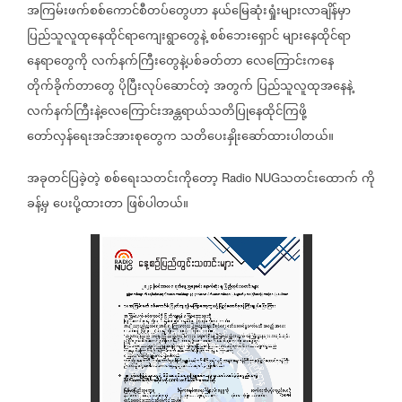
အကြမ်းဖက်စစ်ကောင်စီတပ်တွေဟာ
နယ်မြေဆုံးရှုံးများလာချိန်မှာ
ပြည်သူလူထုနေထိုင်ရာကျေးရွာတွေနဲ့
စစ်ဘေးရှောင်
များနေထိုင်ရာ
နေရာတွေကို
လက်နက်ကြီးတွေနဲ့ပစ်ခတ်တာ
လေကြောင်းကနေ
တိုက်ခိုက်တာတွေ
ပိုပြီးလုပ်ဆောင်တဲ့
အတွက်
ပြည်သူလူထုအနေနဲ့
လက်နက်ကြီးနဲ့လေကြောင်းအန္တရာယ်သတိပြုနေထိုင်ကြဖို့
တော်လှန်ရေးအင်အားစုတွေက
သတိပေးနှိုးဆော်ထားပါတယ်။
အခုတင်ပြခဲ့တဲ့
စစ်ရေးသတင်း‌ကိုတော့
သတင်းထောက်
ကို
Radio NUG
ခန့်မှ
ပေးပို့ထားတာ
ဖြစ်ပါတယ်။