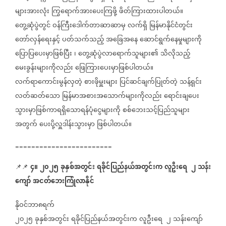
များအားလုံး
ကြွရောက်အားပေးကြဖို့
ဖိတ်ကြားထားပါတယ်။
တွေ့ဆုံပွဲတွင်
ဝန်ကြီးဒေါက်တာဆာဆာမှ
လက်ရှိ
မြန်မာနိုင်ငံတွင်း
တော်လှန်ရေးနှင့်
ပတ်သက်သည့်
အခြေအနေ
ဆောင်ရွက်နေမှုများကို
ပြောပြပေးမှာဖြစ်ပြီး
၊
တွေ့ဆုံပွဲလာရောက်သူများ၏
သိလိုသည့်
မေးခွန်းများကိုလည်း
ဖြေကြားပေးမှာဖြစ်ပါတယ်။
လက်ရာကောင်းမွန်လှတဲ့
စားဖိုမှူးများ
ပြင်ဆင်ချက်ပြုတ်တဲ့
သန့်ရှင်း
လတ်ဆတ်သော
မြန်မာအစားအသောက်များကိုလည်း
ရောင်းချပေး
သွားမှာဖြစ်ကာရရှိသောရန်ပုံငွေများကို
စစ်ဘေးသင့်ပြည်သူများ
အတွက်
ပေးပို့လှူဒါန်းသွားမှာ
ဖြစ်ပါတယ်။
========================
၄။
၂၀၂၅
ခုနှစ်အတွင်း
ရခိုင်ပြည်နယ်အတွင်းက
လူဦးရေ
၂
သန်း
📌📌
ကျော်
အငတ်ဘေးကြုံလာနိုင်
နိုဝင်ဘာ၈ရက်
၂၀၂၅
ခုနှစ်အတွင်း
ရခိုင်ပြည်နယ်အတွင်းက
လူဦးရေ
၂
သန်းကျော်