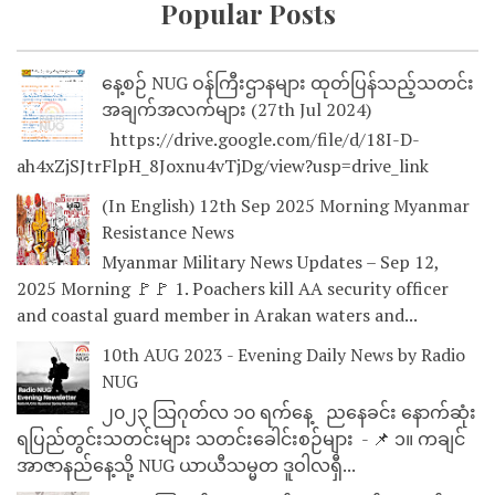
Popular Posts
နေ့စဉ် NUG ဝန်ကြီးဌာနများ ထုတ်ပြန်သည့်သတင်း
အချက်အလက်များ (27th Jul 2024)
https://drive.google.com/file/d/18I-D-
ah4xZjSJtrFlpH_8Joxnu4vTjDg/view?usp=drive_link
(In English) 12th Sep 2025 Morning Myanmar
Resistance News
Myanmar Military News Updates – Sep 12,
2025 Morning 🚩🚩 1. Poachers kill AA security officer
and coastal guard member in Arakan waters and...
10th AUG 2023 - Evening Daily News by Radio
NUG
၂၀၂၃ သြဂုတ်လ ၁၀ ရက်နေ့ ညနေခင်း နောက်ဆုံး
ရပြည်တွင်းသတင်းများ သတင်းခေါင်းစဉ်များ - 📌 ၁။ ကချင်
အာဇာနည်နေ့သို့ NUG ယာယီသမ္မတ ဒူဝါလရှီ...