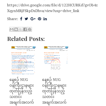
https://drive.google.com/file/d/122HCURKd7gvOb4z
XqynMRjFSkpDsDhva/view?usp=drive_link
Share:
Related Posts:
နေ့စဉ် NUG
နေ့စဉ် NUG
ဝန်ကြီးဌာနများ
ဝန်ကြီးဌာနများ
ထုတ်ပြန်သည့်
ထုတ်ပြန်သည့်
သတင်း
သတင်း
အချက်အလက်
အချက်အလက်