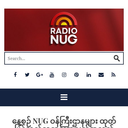
နေ့စဉ် NUG ဝန်ကြီးဌာနများ ထုတ်