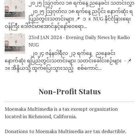
၂၀၂၅ သြဂုတ်လ ၁၈ ရက်နေ့ ညနေခင်း သတင်းလွှာ
၂၀၂၅ သြဂုတ်လ ၁၈ ရက်နေ့ ညပိုင်း နောက်ဆုံး ရ
ပြည်တွင်းသတင်းများ 📌 ⁨⁨⁨⁨ ၁ ⁨ ။ ⁨ NUG နိုင်ငံခြားရေး
ဝန်ကြီး ဒေါ်ဇင်မာအောင်နှင့်နော်ဝေရော...
23rd JAN 2024 - Evening Daily News by Radio
NUG
၂၀၂၄ ဇန်နဝါရီလ ၂၃ ရက်နေ့ ညနေခင်း
နောက်ဆုံး ရပြည်တွင်းသတင်းများ သတင်းခေါင်းစဉ်များ - 📌
၁။ အိန္ဒိယသို့ ထွက်ပြေးသွားသည့် စစ်ကောင်...
Non-Profit Status
Moemaka Multimedia is a tax exempt organization
located in Richmond, California.
Donations to Moemaka Multimedia are tax deductible.