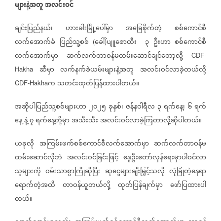
များနဲ့အတူ
အလင်းဝင်
ချင်းပြည်နယ်၊
ဟားခါးမြို့ပေါ်မှာ
အခြေစိုက်တဲ့
စစ်ကောင်စီ
လက်အောက်ခံ
ပြည်သူ့စစ်
ခေါ်
ပျူစောထီး
၃
ဦးဟာ
စစ်ကောင်စီ
(
)
လက်အောက်မှာ
ဆက်လက်တာဝန်မထမ်းဆောင်ချင်တော့လို့
CDF-
ဆီမှာ
လက်နက်ခဲယမ်းများနဲ့အတူ
အလင်းဝင်လာခဲ့တယ်လို့
Hakha
က
သတင်းထုတ်ပြန်ထားပါတယ်။
CDF-Hakha
အဆိုပါပြည်သူ့စစ်များဟာ
၂၀၂၅
ခုနှစ်၊
ဇန်နဝါရီလ
၃
ရက်နေ့၊
၆
ရက်
နေ့
နဲ့
၇
ရက်နေ့တို့မှာ
အသီးသီး
အလင်းဝင်လာခဲ့ကြတာလို့ဆိုပါတယ်။
ယခုလို
အကြမ်းဖက်စစ်ကောင်စီလက်အောက်မှာ
ဆက်လက်တာဝန်မ
ထမ်းဆောင်လိုဘဲ
အလင်းဝင်ခြင်းဖြင့်
နွေဦးတော်လှန်ရေးမှာပါဝင်လာ
သူများကို
ဝမ်းသာစွာကြိုဆိုပြီး
ဆုငွေများချီးမြှင့်သလို
လုံခြုံတဲ့နေရာ
ရောက်တဲ့အထိ
တာဝန်ယူတယ်လို့
ထုတ်ပြန်ချက်မှာ
ဖော်ပြထားပါ
တယ်။