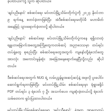
ခဲ့ပါတယ်။
လို့
သူက
ဆိုပါတယ်။
”
ချင်းညီနောင်
စစ်ဆင်ရေး
မင်းတပ်မြို့သိမ်းတိုက်ပွဲကို
၂၀၂၄
နိုဝင်ဘာ
‘
’
၉
ရက်နေ့
စတင်ခဲ့တာဖြစ်ပြီး
အဲဒီစစ်ဆင်ရေးမတိုင်မီ
မဟာမိတ်
အနေဖြင့်
သွားရောက်ခဲ့တာလို့
ဆိုပါတယ်။
ချင်းညီနောင်
စစ်ဆင်ရေး
မင်းတပ်မြို့သိမ်းတိုက်ပွဲကနေ
ရရှိလာတဲ့
‘
’
ဗျူဟာမြောက်အတွေ့အကြုံတွေကတစ်ဆင့်
အညာဒေသမှာ
တပ်ရင်း
တပ်ဖွဲ့တွေ
စုစည်းပြီး
စစ်ဆင်ရေးတွေအတွက်
ကျနော်တို့ရဲဘော်တွေ
အားလုံး
အကောင်းမွန်ဆုံး
အခြေအနေရောက်နေပြီလို့လည်း
ဆိုပါ
တယ်။
ဒီစစ်ဆင်ရေးအတွက်
ရဲ့
လမ်းညွှန်မှုအဆင့်ဆင့်နဲ့
အခုလို
ပူးပေါင်း
NUG
ဆောင်ရွက်ရတာဖြစ်ပြီး
မင်းတပ်မြို့သိမ်း
စစ်ဆင်ရေးမှာ
မုံရွာခရိုင်
တပ်ရင်း
၃
ရဲဘော်
၇
ဦး
အသက်ပေး၊
ကျဆုံးခဲ့တယ်လို့
ရဲဘော်
PDF
သစ်တောက
ရှင်းပြထားပါတယ်။
မင်းတပ်မြို့သိမ်းစစ်ဆင်ရေးမှာ
ချင်းညီနောင်
နဲ့အတူ
အာရက္ခတပ်
‘
’