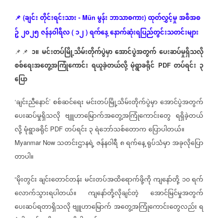
ချင်း
တိုင်းရင်းသား
မွန်း
ဘာသာစကား
ထုတ်လွှင့်မှု
အစီအစ
📌
(
- Mün
)
ဥ်
၂၀၂၅
ဇန်နဝါရီလ
၁၂
ရက်နေ့
နောက်ဆုံး
ရပြည်တွင်းသတင်းများ
(
)
၁။
မင်းတပ်မြို့သိမ်းတိုက်ပွဲမှာ
အောင်ပွဲအတွက်
ပေးဆပ်မှုရှိသလို
📌📌
စစ်ရေးအတွေ့အကြုံကောင်း
ရယူခဲ့တယ်လို့
မုံရွာခရိုင်
တပ်ရင်း
၃
PDF
ပြော
ချင်းညီနောင်
စစ်ဆင်ရေး
မင်းတပ်မြို့သိမ်းတိုက်ပွဲမှာ
အောင်ပွဲအတွက်
‘
’
ပေးဆပ်မှုရှိသလို
ဗျူဟာမြောက်အတွေ့အကြုံကောင်းတွေ
ရရှိခဲ့တယ်
လို့
မုံရွာခရိုင်
တပ်ရင်း
၃
ရဲဘော်သစ်တောက
ပြောပါတယ်။
PDF
သတင်းဌာနရဲ့
ဇန်နဝါရီ
၈
ရက်နေ့
ရုပ်သံမှာ
အခုလိုပြော
Myanmar Now
တာပါ။
မိုးတွင်း
ချင်းတောင်တန်း
မင်းတပ်အထိရောက်ဖို့ကို
ကျနော်တို့
၁၀
ရက်
“
လောက်သွားရပါတယ်။
ကျနော်တို့လိုချင်တဲ့
အောင်မြင်မှုအတွက်
ပေးဆပ်ရတာရှိသလို
ဗျူဟာမြောက်
အတွေ့အကြုံကောင်းတွေလည်း
ရ