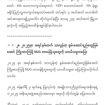
တော်
၊
ယောကာကွယ်ရေးတပ်
၊
ယောတပ်တော်
၊
မုံရွာ
- AA
- YDF
- YA
ခရိုင်ပြည်သူ့ကာကွယ်ရေးတပ်မတော်
တပ်ရင်း
၃
အပါအဝင်
မဟာမိတ်
အင်အားစုတချို့ပူးပေါင်း
တိုက်ပွဲဝင်ခဲ့ပြီး
ခလရ
၂၇၄
အပါအဝင်
မြို့တ
ခုလုံးကို
အပြည့်အဝထိန်းချုပ်နိုင်ခဲ့ပါတယ်။
========================
၂။
၂၀၂၅မှာ
အရင်နှစ်ထက်
သာလွန်တဲ့
စွမ်းဆောင်ရည်တွေဖြစ်
📌📌
အောင်
ကြိုးစားကြဖို့
တာဝန်ရှိသူတွေကို
ယာယီသမ္မတပြော
NUG
၂၀၂၅
မှာ
အရင်နှစ်ထက်
သာလွန်တဲ့
စွမ်းဆောင်ရည်တွေဖြစ်အောင်
ကြိုးစားကြဖို့
တာဝန်ရှိသူတွေကို
ယာယီသမ္မတ
ပြောကြားလိုက်ပါ
NUG
တယ်။
၂၀၂၅
ဇန်နဝါရီ
၇
ရက်နေ့
ပြုလုပ်တဲ့
အမျိုးသားညီညွတ်ရေးအစိုးရရဲ့
၁
၂၀၂၅
အစိုးရအဖွဲ့အစည်းအဝေးမှာ
အခုလို
တိုက်တွန်း
ပြောတာပါ။
/
“