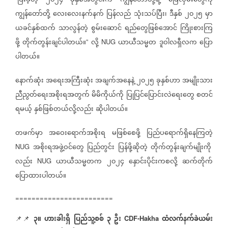
ပြီးခဲ့တဲ့
၂၀၂၄
ခုနှစ်အတွင်းက
ကျွန်တော်တို့ရဲ့
ခြေလှမ်းတွေကို
ကျွန်တော်တို့
လေးလေးနက်နက်
ပြန်လည်
သုံးသပ်ပြီး၊
ဒီနှစ်
၂၀၂၅
မှာ
ယခင်နှစ်ထက်
သာလွန်တဲ့
စွမ်းဆောင်
ရည်တွေဖြစ်အောင်
ကြိုးစားကြ
ဖို့
တိုက်တွန်းချင်ပါတယ်။
လို့
ယာယီသမ္မတ
ဒူဝါလရှီလက
ပြော
”
NUG
ပါတယ်။
နောက်ဆုံး
အရေးအကြီးဆုံး
အချက်အနေနဲ့
၂၀၂၅
ခုနှစ်ဟာ
အမျိုးသား
ညီညွတ်ရေးအစိုးရအတွက်
မိမိကိုယ်ကို
ပြုပြင်ပြောင်းလဲရေးတွေ
စတင်
ရမယ့်
နှစ်ဖြစ်တယ်လို့လည်း
ဆိုပါတယ်။
တဖက်မှာ
အဝေးရောက်အစိုးရ
မဖြစ်စေဖို့
ပြည်ပရောက်ရှိနေကြတဲ့
အစိုးရအဖွဲ့ဝင်တွေ
ပြည်တွင်း
ပြန်ဖို့ဆိုတဲ့
တိုက်တွန်းချက်မျိုးကို
NUG
လည်း
ယာယီသမ္မတက
၂၀၂၄
နှောင်းပိုင်းကစလို့
ဆက်တိုက်
NUG
ပြောထားပါတယ်။
========================
၃။
ဟားခါးရှိ
ပြည်သူ့စစ်
၃
ဦး
ထံလက်နက်ခဲယမ်း
📌📌
CDF-Hakha