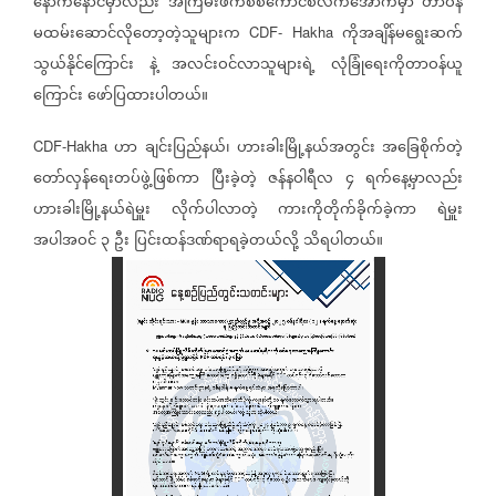
နောက်နောင်မှာလည်း
အကြမ်းဖက်စစ်ကောင်စီလက်အောက်မှာ
တာဝန်
မထမ်းဆောင်လိုတော့တဲ့သူများက
ကိုအချိန်မရွေးဆက်
CDF- Hakha
သွယ်နိုင်ကြောင်း
နဲ့
အလင်းဝင်လာသူများရဲ့
လုံခြုံရေးကိုတာဝန်ယူ
ကြောင်း
ဖော်ပြထားပါတယ်။
ဟာ
ချင်းပြည်နယ်၊
ဟားခါးမြို့နယ်အတွင်း
အခြေစိုက်တဲ့
CDF-Hakha
တော်လှန်ရေးတပ်ဖွဲ့ဖြစ်ကာ
ပြီးခဲ့တဲ့
ဇန်နဝါရီလ
၄
ရက်နေ့မှာလည်း
ဟားခါးမြို့နယ်ရဲမှူး
လိုက်ပါလာတဲ့
ကားကိုတိုက်ခိုက်ခဲ့ကာ
ရဲမှူး
အပါအဝင်
၃
ဦး
ပြင်းထန်ဒဏ်ရာရခဲ့တယ်လို့
သိရပါတယ်။