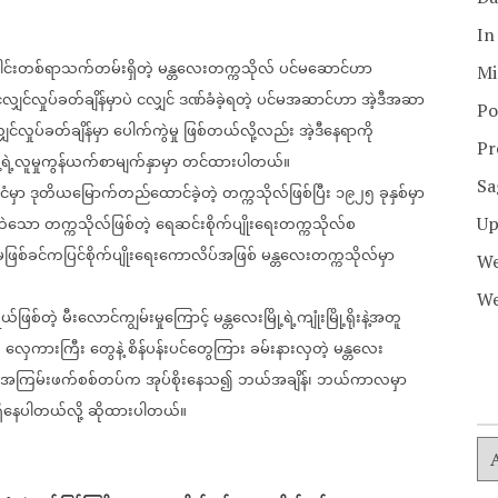
In
ေါင်းတစ်ရာသက်တမ်းရှိတဲ့
မန္တလေးတက္ကသိုလ်
ပင်မဆောင်ဟာ
Mi
လျှင်လှုပ်ခတ်ချိန်မှာပဲ
ငလျှင်
ဒဏ်ခံခဲ့ရတဲ့
ပင်မအဆာင်ဟာ
အဲ့ဒီအဆာ
Po
ှင်လှုပ်ခတ်ချိန်မှာ
ပေါက်ကွဲမှု
ဖြစ်တယ်လို့လည်း
အဲ့ဒီနေရာကို
Pr
့ရဲ့လူမှုကွန်ယက်စာမျက်နှာမှာ
တင်ထားပါတယ်။
Sa
်ငံမှာ
ဒုတိယမြောက်တည်ထောင်ခဲ့တဲ့
တက္ကသိုလ်ဖြစ်ပြီး
၁၉၂၅
ခုနှစ်မှာ
ထဲသော
တက္ကသိုလ်ဖြစ်တဲ့
ရေဆင်းစိုက်ပျိုးရေးတက္ကသိုလ်စ
Up
မဖြစ်ခင်ကပြင်စိုက်ပျိုးရေးကောလိပ်အဖြစ်
မန္တလေးတက္ကသိုလ်မှာ
We
We
ယ်ဖြစ်တဲ့
မီးလောင်ကျွမ်းမှုကြောင့်
မန္တလေးမြို့ရဲ့ကျုံးမြို့ရိုးနဲ့အတူ
၊
လှေကားကြီး
တွေနဲ့
စိန်ပန်းပင်တွေကြား
ခမ်းနားလှတဲ့
မန္တလေး
အကြမ်းဖက်စစ်တပ်က
အုပ်စိုးနေသ၍
ဘယ်အချိန်၊
ဘယ်ကာလမှာ
ှိနေပါတယ်လို့
ဆိုထားပါတယ်။