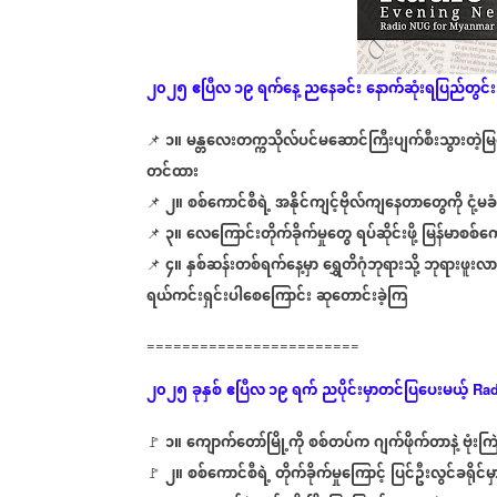
၂၀၂၅
ဧပြီလ ၁၉ ရက်နေ့
ညနေခင်း
နောက်ဆုံး
ရပြည်တွင်
၁။
မန္တလေးတက္ကသိုလ်ပင်မဆောင်ကြီးပျက်စီးသွားတဲ့မြင
📌
⁨⁨⁨⁨⁨⁨⁨⁨⁨⁨⁨⁨⁨
တင်ထား
၂။
စစ်ကောင်စီရဲ့
အနိုင်ကျင့်ဗိုလ်ကျနေတာတွေကို
ငုံ့မ
📌
⁨⁨⁨⁨⁨⁨⁨⁨⁨⁨⁨⁨⁨⁩
⁨
၃။
လေကြောင်းတိုက်ခိုက်မှုတွေ
ရပ်ဆိုင်းဖို့
မြန်မာစစ်ကေ
📌
⁨⁨⁨⁨⁨⁨⁨⁨⁨⁨⁨⁨⁨
⁨
၄။
နှစ်ဆန်းတစ်ရက်နေ့မှာ
ရွှေတိဂုံဘုရားသို့
ဘုရားဖူးလ
📌
⁨⁨⁨⁨⁨⁨⁨⁨⁨⁨⁨⁨⁨
ရယ်ကင်းရှင်းပါစေကြောင်း
ဆုတောင်းခဲ့ကြ
========================
၂၀၂၅
ခုနှစ်
ဧပြီလ ၁၉ ရက်
ညပိုင်းမှာတင်ပြပေးမယ့်
Rad
၁။
ကျောက်တော်မြို့ကို
စစ်တပ်က
ဂျက်ဖိုက်တာနဲ့
ဗုံးက
🚩
⁨
⁨⁨⁨⁨
၂။
စစ်ကောင်စီရဲ့
တိုက်ခိုက်မှုကြောင့်
ပြင်ဦးလွင်ခရိုင်မှ
🚩
⁨