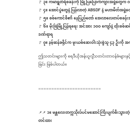
၃။
ကမာရွတ်ရဲစခန်းကို
မြို့ပြပြောက်ကျားအဖွဲ့တွေက
လ
🚩
⁨⁨
⁨
၄။
အောင်ပွဲတွေနဲ့
ပြန်လာတဲ့
နဲ့
မဟာမိတ်အဖွဲ့တ
🚩
⁨⁨
ABSDF
၅။
စစ်ကောင်စီ၏
နေပြည်တော်
အေလာလေတပ်စခန်း
🚩
⁨
၆။
မိုးဗြဲမြို့ပြန်ရရေး
အင်အား
၁ဝဝ
ကျော်နဲ့
ထိုးစစ်ဆ
🚩
⁨
⁨
ဒဏ်ရာရ
၇။
နမ့်ဆန်ခရိုင်က
မူးယစ်ဆေးဝါးသုံးစွဲသူ
၄၃
ဦးကို
အကျ
⁨
🚩
ဤသတင်းများကို
ရေဒီယိုအန်ယူဂျီသတင်းတာဝန်ခံများနှင့
ခြင်း
ဖြစ်ပါတယ်။
========================
၁။
မန္တလေးတက္ကသိုလ်ပင်မဆောင်ကြီးပျက်စီးသွားတဲ့မ
📌📌
⁨⁨⁨⁨⁨⁨⁨⁨⁨⁨⁨⁨⁨
တင်ထား