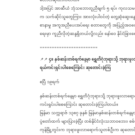
တောင်းဆိုထားပါတယ်။
ဒါ့အပြင်
အာဆီယံ
ဘုံသဘောတူညီချက်
၅
ရပ်၊
ကုလသမဂ
က
သက်ဆိုင်သူတွေကြား
အားလုံးပါဝင်တဲ့
တွေ့ဆုံဆွေးနွ
စာနာမှု
အကူအညီပေးအပ်ရေး
စတာတွေကို
အပြည့်အဝထေ
ရေးမှာ
ကူညီလိုတဲ့ဆန္ဒရှိတယ်လို့လည်း
နော်ဝေ
နိုင်ငံခြာ
========================
၄။
နှစ်ဆန်းတစ်ရက်နေ့မှာ
ရွှေတိဂုံဘုရားသို့
ဘုရားဖူ
📌📌
⁨⁨⁨⁨⁨⁨⁨⁨⁨⁨⁨⁨⁨
ရယ်ကင်းရှင်းပါစေကြောင်း
ဆုတောင်းခဲ့ကြ
ဧပြီ
၁၉ရက်
နှစ်ဆန်းတစ်ရက်နေ့မှာ
ရွှေတိဂုံဘုရားသို့
ဘုရားဖူးလာရော
ကင်းရှင်းပါစေကြောင်း
ဆုတောင်းခဲ့ကြပါတယ်။
မြန်မာ
သက္ကရာဇ်
၁၃၈၇
ခုနှစ်
မြန်မာနှစ်ဆန်းတစ်ရက်နေ့မှ
ပွဲတော်ထက်
များပြားခဲ့ပြီး
တစ်နိုင်ငံလုံးသဘာဝဘေး၊
စစ
ကုန်မြို့တွင်းက
ဘုရားဖူးလာရောက်သူတစ်ဦးက
ဆုတောင်းခ