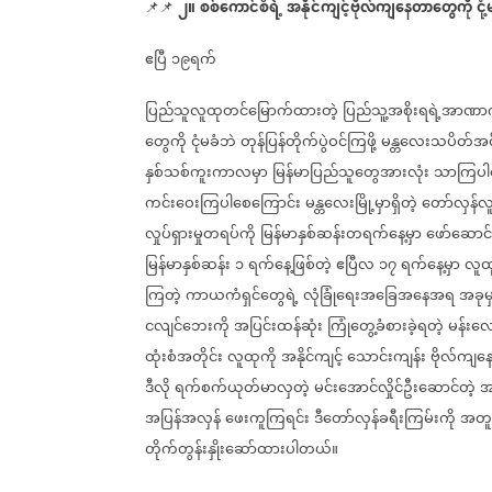
၂။
စစ်ကောင်စီရဲ့
အနိုင်ကျင့်ဗိုလ်ကျနေတာတွေကို
ငုံ
📌📌
⁨⁨⁨⁨⁨⁨⁨⁨⁨⁨⁨⁨⁨⁩
⁨
ဧပြီ
၁၉ရက်
ပြည်သူလူထုတင်မြောက်ထားတဲ့
ပြည်သူ့အစိုးရရဲ့အာဏာက
တွေကို
ငုံမခံဘဲ
တုန်ပြန်တိုက်ပွဲဝင်ကြဖို့
မန္တလေးသပိတ်အ
နှစ်သစ်ကူးကာလမှာ
မြန်မာပြည်သူတွေအားလုံး
သာကြပါ
ကင်းဝေးကြပါစေကြောင်း
မန္တလေးမြို့မှာရှိတဲ့
တော်လှန်
လှုပ်ရှားမှုတရပ်ကို
မြန်မာနှစ်ဆန်းတရက်နေ့မှာ
ဖော်ဆောင်
မြန်မာနှစ်ဆန်း
၁
ရက်နေ့ဖြစ်တဲ့
ဧပြီလ
၁၇
ရက်နေ့မှာ
လူထု
ကြတဲ့
ကာယကံရှင်တွေရဲ့
လုံခြုံရေးအခြေအနေအရ
အခုမ
ငလျင်ဘေးကို
အပြင်းထန်ဆုံး
ကြုံတွေ့ခံစားခဲ့ရတဲ့
မန်းလေး
ထုံးစံအတိုင်း
လူထုကို
အနိုင်ကျင့်
သောင်းကျန်း
ဗိုလ်ကျနေ
ဒီလို
ရက်စက်ယုတ်မာလှတဲ့
မင်းအောင်လှိုင်ဦးဆောင်တဲ့
အ
အပြန်အလှန်
ဖေးကူကြရင်း
ဒီတော်လှန်ခရီးကြမ်းကို
အတ
တိုက်တွန်းနှိုးဆော်ထားပါတယ်။