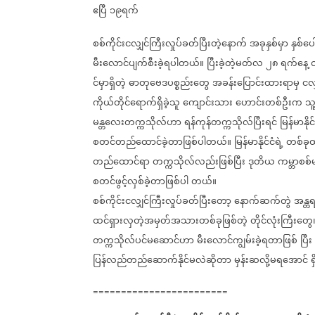
ဧပြီ
၁၉ရက်
စစ်ကိုင်းငလျှင်ကြီးလှုပ်ခတ်ပြီးတဲ့နောက်
အခုနှစ်မှာ
နှစ်ပ
မီးလောင်ပျက်စီးခဲ့ရပါတယ်။
ပြီးခဲ့တဲ့မတ်လ
၂၈
ရက်နေ့
င
င်မှာရှိတဲ့
ဓာတုဗေဒပစ္စည်းတွေ
အခန်းပြောင်းထားရာမှ
ငလျ
ကိုယ်တိုင်ရောက်ရှိခဲ့သူ
ကျောင်းသား
ဟောင်းတစ်ဦးက
သူ
မန္တလေးတက္ကသိုလ်ဟာ
ရန်ကုန်တက္ကသိုလ်ပြီးရင်
မြန်မာနိုင
စတင်တည်ထောင်ခဲ့တာဖြစ်ပါတယ်။
မြန်မာနိုင်ငံရဲ့
တစ်ခု
တည်ထောင်ရာ
တက္ကသိုလ်လည်းဖြစ်ပြီး
ဒုတိယ
ကမ္ဘာစစ်
စတင်ဖွင့်လှစ်ခဲ့တာဖြစ်ပါ
တယ်။
စစ်ကိုင်းငလျှင်ကြီးလှုပ်ခတ်ပြီးတော့
နောက်ဆက်တွဲ
အန္တရ
ထင်ရှားလှတဲ့အမှတ်အသားတစ်ခုဖြစ်တဲ့
တိုင်လုံးကြီးတွေ
တက္ကသိုလ်ပင်မဆောင်ဟာ
မီးလောင်ကျွမ်းခဲ့ရတာဖြစ်
ပြီး
ပြန်လည်တည်ဆောက်နိုင်မလဲဆိုတာ
မှန်းဆလို့မရအောင်
ရ
========================