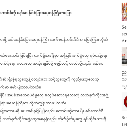
ကောင်စီကို
နော်ဝေ
နိုင်ငံခြားရေးဝန်ကြီးကပြော
Se
se
းဖို့
နော်ဝေနိုင်ငံခြားရေးဝန်ကြီး
အက်စပန်ဘဂ်အီဒီက
ပြောကြားလိုက်
Ar
ိတ်မကောင်းဖြစ်ရပြီး
လက်ရှိအချိန်မှာ
အကြမ်းဖက်မှုတွေ
ရပ်တန့်ရေး
က်ပံ့ရေး
စတာတွေ
အသုံးချနိုင်ဖို့
မျှော်လင့်
တယ်လို့လည်း
နော်ဝေ
ညန
ံးရှုံးခဲ့ရသူတွေနဲ့
ငလျင်ဘေးသင့်သူတွေကို
ကူညီနေသူတွေကို
သတ
သွ
ျက်မှာ
ဖော်ပြထားပါတယ်။
ပြီး
အပစ်အခတ်ရပ်စဲမှုတွေ
မလုပ်ဆောင်ရသေးတဲ့
လက်နက်ကိုင်အဖွဲ့
်ငံခြားရေးဝန်ကြီးက
တိုက်တွန်းထားပါတယ်။
့်အတားမရှိ
ပေးအပ်ခွင့်ပြုဖို့လည်း
တောင်းဆိုထားပြီး
စစ်ကောင်စီ
Se
ု
လက်နက်ကိုင်အဖွဲ့တွေအနေနဲ့လည်း
တိုက်ခိုက်မှုတွေ
ရပ်ဆိုင်းထားဖို့
IF