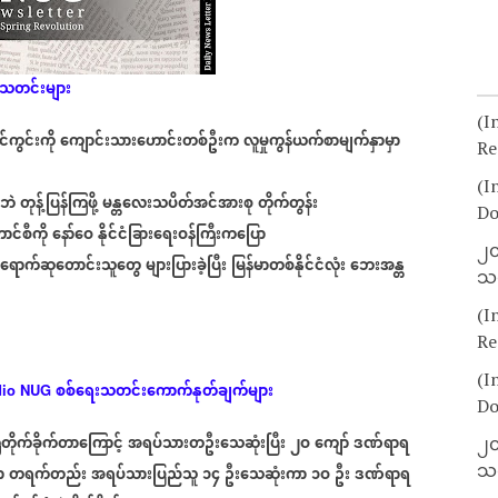
းသတင်းများ
(I
်ကွင်းကို
ကျောင်းသားဟောင်းတစ်ဦးက
လူမှုကွန်ယက်စာမျက်နှာမှာ
Re
(I
ခံဘဲ
တုန့်ပြန်ကြဖို့
မန္တလေးသပိတ်အင်အားစု
တိုက်တွန်း
Do
ာင်စီကို
နော်ဝေ
နိုင်ငံခြားရေးဝန်ကြီးကပြော
၂၀
ာရောက်ဆုတောင်းသူတွေ
များပြားခဲ့ပြီး
မြန်မာတစ်နိုင်ငံလုံး
ဘေးအန္တ
သတ
(I
Re
(I
စစ်ရေးသတင်းကောက်နုတ်ချက်များ
io NUG
Do
ြဲတိုက်ခိုက်တာကြောင့်
အရပ်သားတဦးသေဆုံးပြီး
၂ဝ
ကျော်
ဒဏ်ရာရ
၂၀
သတ
ာ
တရက်တည်း
အရပ်သားပြည်သူ
၁၄
ဦးသေဆုံးကာ
၁ဝ
ဦး
ဒဏ်ရာရ