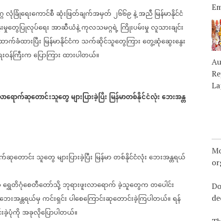
Em
္ဂ
လုံခြုံရေးကောင်စီ
ဆုံးဖြတ်ချက်အမှတ်
၂၆၆၉
နဲ့
အညီ
မြန်မာနိုင်ငံ
ေးမှုတွေပြုလုပ်ရေး
အာဆီယံနဲ့
ကုလသမဂ္ဂရဲ့
ကြိုးပမ်းမှု
လူသားချင်း
ာက်ခံထားပြီး
မြန်မာနိုင်ငံက
သက်ဆိုင်သူတွေကြား
တွေ့ဆုံဆွေးနွေး
းရေးဝန်ကြီးက
ပြောကြား
ထားပါတယ်။
Au
Re
La
းလာရောက်ဆုတောင်းသူတွေ
များပြားခဲ့ပြီး
မြန်မာတစ်နိုင်ငံလုံး
ဘေးအန္တ
Mo
က်ဆုတောင်း
သူတွေ
များပြားခဲ့ပြီး
မြန်မာ
တစ်နိုင်ငံလုံး
ဘေးအန္တရယ်
or
ာ
ရွှေတိဂုံစေတီတော်သို့
ဘုရားဖူးလာရောက်
ခဲ့သူတွေက
တပေါင်း
Do
de
်ဘေးအန္တရယ်မှ
ကင်းရှင်း
ပါစေကြောင်းဆုတောင်းခဲ့ကြပါတယ်။
ရန်
ဲ့ပုံကို
အခုလိုပြောပါတယ်။