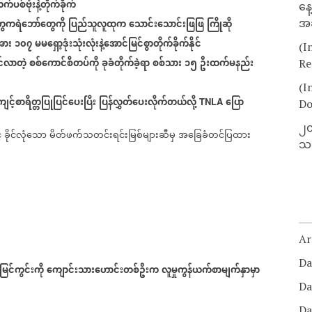
က်ပစ်ဗုံးနဲ့တိုက်ခိုက်
နေ
ွေကရဲဘော်တွေကို
ပြည်သူလူထုက
သောင်းသောင်းဖြဖြ
ကြိုဆို
အခ
အား
၁၀၇
မမရှော့ဒုံးသုံးလုံးနဲ့အောင်မြင်စွာတိုက်ခိုက်နိုင်
(I
င်လာတဲ့
စစ်ကောင်စီတပ်ကို
ခုခံတိုက်ခဲ့ရာ
စစ်သား
၁၅
ဦးထက်မနည်း
Re
(I
င့်စာရိတ္တပြုပြင်ပေးပြီး
ပြန်လွှတ်ပေးလိုက်တယ်လို့
ပြော
TNLA
Do
၂၀
်
ခိုင်လုံသော
မိတ်ဖက်သတင်းရင်းမြစ်များဆီမှ
အခြေခံတင်ပြထား
သတ
Ar
Da
ြင်ကွင်းကို
ကျောင်းသားဟောင်းတစ်ဦးက
လူမှုကွန်ယက်စာမျက်နှာမှာ
Da
Da