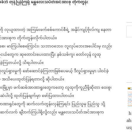
့မခံဘဲ
တုန့်ပြန်ကြဖို့
မန္တလေးသပိတ်အင်အားစု
တိုက်တွန်း
ို
လုယူထားတဲ့
အကြမ်းဖက်စစ်ကောင်စီရဲ့
အနိုင်ကျင့်ဗိုလ်ကျ
နေတာ
င်အားစုက
တိုက်တွန်းလိုက်ပါတယ်။
စေ၊
မာကြပါစေကြောင်း၊
သဘာဝဘေး၊
လူလုပ်ဘေးအပေါင်းမှ
လည်း
လူငယ်တွေက
ဆုတောင်းပေးထားပြီး
နှစ်သစ်ကူး
တော်လှန်
လူထု
ခဲ့ကြတယ်လို့
သိရပါတယ်။
လှုပ်ရှားမှုကို
ဖော်ဆောင်ခဲ့ကြတာဖြစ်ပေမယ့်
ဒီလှုပ်ရှားမှုမှာ
ပါဝင်ခဲ့
ှ
အသိပေးထုတ်ပြန်ရတာလို့
ဆိုပါတယ်။
မြို့မှာ
ဖက်ဆစ်အာဏာရူးတွေကတော့
လူထုကိုကူညီဖို့ဆိုတာ
ဝေးစွ၊
ဆဲပါလို့
ထုတ်ပြန်ချက်မှာ
ဖော်ပြထားပါတယ်။
ာဏာရှင်တွေကို
ဆက်လက်တွန်းလှန်ကြရင်း
ပြည်သူမှ
ပြည်သူ
သို့
ူဆက်လက်
ချီတက်ကြပါစို့လို့လည်း
မန္တလေးသပိတ်အင်အားစုက
ht
ah
us