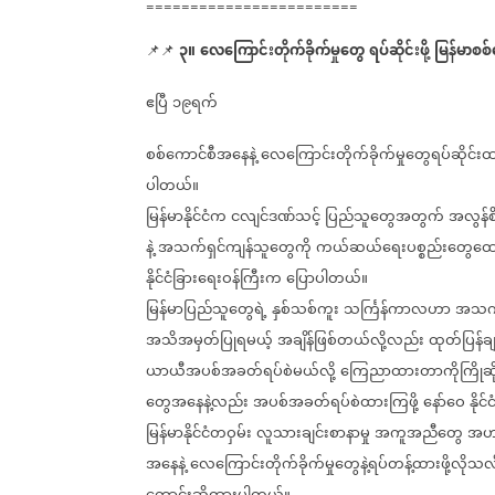
========================
၃။
လေကြောင်းတိုက်ခိုက်မှုတွေ
ရပ်ဆိုင်းဖို့
မြန်မာစစ်
📌📌
⁨⁨⁨⁨⁨⁨⁨⁨⁨⁨⁨⁨⁨
⁨
ဧပြီ
၁၉ရက်
စစ်ကောင်စီအနေနဲ့
လေကြောင်းတိုက်ခိုက်မှုတွေရပ်ဆိုင်းထာ
ပါတယ်။
မြန်မာနိုင်ငံက
ငလျင်ဒဏ်သင့်
ပြည်သူတွေအတွက်
အလွန်စ
နဲ့
အသက်ရှင်ကျန်သူတွေကို
ကယ်ဆယ်ရေးပစ္စည်းတွေထော
နိုင်ငံခြားရေးဝန်ကြီးက
ပြောပါတယ်။
မြန်မာပြည်သူတွေရဲ့
နှစ်သစ်ကူး
သင်္ကြန်ကာလဟာ
အသက်ဆု
အသိအမှတ်ပြုရမယ့်
အချိန်ဖြစ်တယ်လို့လည်း
ထုတ်ပြန်ခ
ယာယီအပစ်အခတ်ရပ်စဲမယ်လို့
ကြေညာထားတာကိုကြိုဆို
တွေအနေနဲ့လည်း
အပစ်အခတ်ရပ်စဲထားကြဖို့
နော်ဝေ
နိုင
မြန်မာနိုင်ငံတဝှမ်း
လူသားချင်းစာနာမှု
အကူအညီတွေ
အဟန
အနေနဲ့
လေကြောင်းတိုက်ခိုက်မှုတွေနဲ့ရပ်တန့်ထားဖို့လိုသလိ